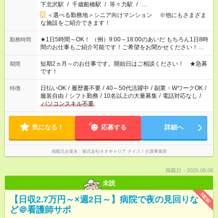
下北沢駅
/
千歳船橋駅
/
等々力駅
/
…
＜選べる勤務地＞シニア向けマンション ※他にもさまざま
な施設をご紹介できます！
★1日5時間～OK！ （例）9:00～18:00のあいだ もちろん1日8時
勤務時間
間のお仕事もご紹介可能です！ご希望をお聞かせください！★家
庭の都合でお休みが必要な場合も遠慮なくご相談ください。 ※
週最低15時間以上の勤務が必要です
短期2ヵ月～のお仕事です。開始日はご相談ください！ ★急募
期間
です！
日払いOK
/
履歴書不要
/
40～50代活躍中
/
副業・WワークOK
/
特徴
服装自由
/
シフト勤務
/
10名以上の大量募集
/
電話対応なし
/
パソコンスキル不要
気になる！
応募する
詳細へ
掲載元企業名
株式会社ネオキャリア ナイス！介護事業部
掲載日：2026.08.06
未読
NEW
【日収2.7万円～×週2日～】病院で夜の見回りな
ど＠看護師サポ