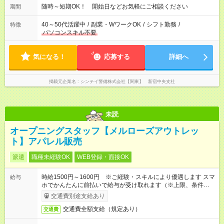
随時～短期OK！ 開始日などお気軽にご相談ください
期間
40～50代活躍中
/
副業・WワークOK
/
シフト勤務
/
特徴
パソコンスキル不要
気になる！
応募する
詳細へ
掲載元企業名
シンテイ警備株式会社【関東】 新宿中央支社
未読
オープニングスタッフ【メルローズアウトレッ
ト】アパレル販売
派遣
職種未経験OK
WEB登録・面接OK
時給1500円～1600円 ※ご経験・スキルにより優遇します スマ
給与
ホでかんたんに前払いで給与が受け取れます（※上限、条件あ
り）
交通費別途支給あり
交通費全額支給（規定あり）
交通費