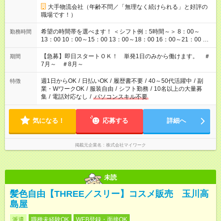
大手物流会社（年齢不問／「無理なく続けられる」と好評の
職場です！）
希望の時間帯を選べます！ ＜シフト例：5時間～＞ 8：00～
勤務時間
13：00 10：00～15：00 13：00～18：00 16：00～21：00 ＜
シフト例：8時間～＞ ・10：00～19：00 ・13：00～22：00 ・
22：00～翌6：00 など！是非ご希望をお聞かせください！
【急募】即日スタートＯＫ！ 単発1日のみから働けます。 ＃
期間
7月～ ＃8月～
週1日からOK
/
日払いOK
/
履歴書不要
/
40～50代活躍中
/
副
特徴
業・WワークOK
/
服装自由
/
シフト勤務
/
10名以上の大量募
集
/
電話対応なし
/
パソコンスキル不要
気になる！
応募する
詳細へ
掲載元企業名
株式会社マイワーク
未読
髪色自由【THREE／スリー】コスメ販売 玉川高
島屋
派遣
職種未経験OK
WEB登録・面接OK