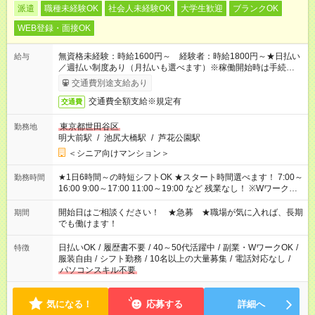
派遣
職種未経験OK
社会人未経験OK
大学生歓迎
ブランクOK
WEB登録・面接OK
無資格未経験：時給1600円～ 経験者：時給1800円～★日払い
給与
／週払い制度あり（月払いも選べます）※稼働開始時は手続き完
了次第のお支払いとなります。
交通費別途支給あり
交通費全額支給※規定有
交通費
東京都世田谷区
勤務地
明大前駅
/
池尻大橋駅
/
芦花公園駅
＜シニア向けマンション＞
★1日6時間～の時短シフトOK ★スタート時間選べます！ 7:00～
勤務時間
16:00 9:00～17:00 11:00～19:00 など 残業なし！ ※Wワークの
場合、他のお仕事と合わせ週40時間超の就業はご案内できませ
ん ※法令に基づき、週20時間以上勤務は社会保険への加入対象
開始日はご相談ください！ ★急募 ★職場が気に入れば、長期
期間
となります ※労働者派遣法（日雇い派遣の原則禁止）により、
でも働けます！
短時間・短期間の就業はご案内が難しい場合があります
日払いOK
/
履歴書不要
/
40～50代活躍中
/
副業・WワークOK
/
特徴
服装自由
/
シフト勤務
/
10名以上の大量募集
/
電話対応なし
/
パソコンスキル不要
気になる！
応募する
詳細へ