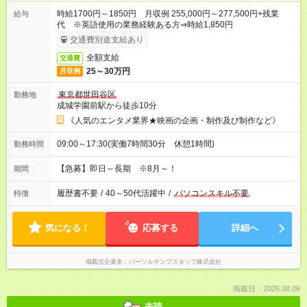
時給1700円～1850円 月収例 255,000円～277,500円+残業
給与
代 ※英語使用の業務経験ある方⇒時給1,850円
交通費別途支給あり
全額支給
交通費
25～30万円
月収例
東京都世田谷区
勤務地
成城学園前駅から徒歩10分
《人気のエンタメ業界★映画の企画・制作及び制作など》
09:00～17:30(実働7時間30分 休憩1時間)
勤務時間
【急募】即日～長期 ※8月～！
期間
履歴書不要
/
40～50代活躍中
/
パソコンスキル不要
特徴
気になる！
応募する
詳細へ
掲載元企業名
パーソルテンプスタッフ株式会社
掲載日：2026.08.06
未読