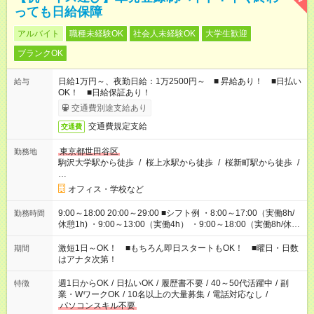
っても日給保障
アルバイト
職種未経験OK
社会人未経験OK
大学生歓迎
ブランクOK
日給1万円～、夜勤日給：1万2500円～ ■ 昇給あり！ ■日払い
給与
OK！ ■日給保証あり！
交通費別途支給あり
交通費規定支給
交通費
東京都世田谷区
勤務地
駒沢大学駅から徒歩
/
桜上水駅から徒歩
/
桜新町駅から徒歩
/
…
オフィス・学校など
9:00～18:00 20:00～29:00 ■シフト例 ・8:00～17:00（実働8h/
勤務時間
休憩1h) ・9:00～13:00（実働4h） ・9:00～18:00（実働8h/休憩
1h) ・13:00～17:00（実働4h) ・21:00～翌5:00（実働7h/休憩
1h) など 作業時間は4h～8hで現場により変動あり！ 早く終わ
激短1日～OK！ ■もちろん即日スタートもOK！ ■曜日・日数
期間
っても日給保証！ シフトはお気軽にご相談ください♪
はアナタ次第！
週1日からOK
/
日払いOK
/
履歴書不要
/
40～50代活躍中
/
副
特徴
業・WワークOK
/
10名以上の大量募集
/
電話対応なし
/
パソコンスキル不要