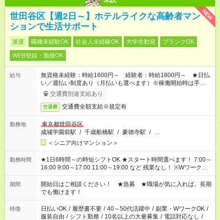
NEW
世田谷区【週2日～】ホテルライクな高齢者マン
ションで生活サポート
派遣
職種未経験OK
社会人未経験OK
大学生歓迎
ブランクOK
WEB登録・面接OK
無資格未経験：時給1600円～ 経験者：時給1800円～ ★日払
給与
い／週払い制度あり（月払いも選べます）※稼働開始時は手続き
完了次第のお支払いとなります。
交通費別途支給あり
交通費全額支給※規定有
交通費
東京都世田谷区
勤務地
成城学園前駅
/
千歳船橋駅
/
豪徳寺駅
/
…
＜シニア向けマンション＞
★1日6時間～の時短シフトOK ★スタート時間選べます！ 7:00～
勤務時間
16:00 9:00～17:00 11:00～19:00 など 残業なし！ ※Wワークの
場合、他のお仕事と合わせ週40時間超の就業はご案内できませ
ん ※法令に基づき、週20時間以上勤務は社会保険への加入対象
開始日はご相談ください！ ★急募 ★職場が気に入れば、長期
期間
となります ※労働者派遣法（日雇い派遣の原則禁止）により、
でも働けます！
短時間・短期間の就業はご案内が難しい場合があります
日払いOK
/
履歴書不要
/
40～50代活躍中
/
副業・WワークOK
/
特徴
服装自由
/
シフト勤務
/
10名以上の大量募集
/
電話対応なし
/