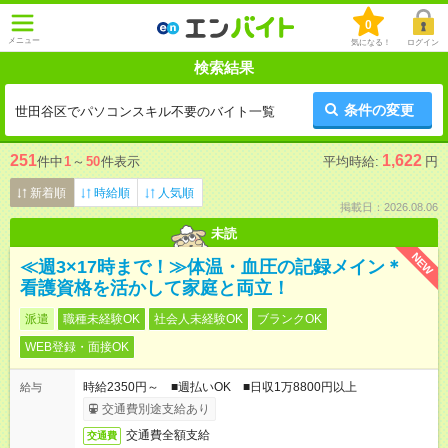
0
メニュー
気になる！
ログイン
検索結果
条件の変更
世田谷区でパソコンスキル不要のバイト一覧
251
1,622
件中
1
～
50
件表示
平均時給:
円
新着順
時給順
人気順
掲載日：2026.08.06
未読
NEW
≪週3×17時まで！≫体温・血圧の記録メイン＊
看護資格を活かして家庭と両立！
派遣
職種未経験OK
社会人未経験OK
ブランクOK
WEB登録・面接OK
時給2350円～ ■週払いOK ■日収1万8800円以上
給与
交通費別途支給あり
交通費全額支給
交通費