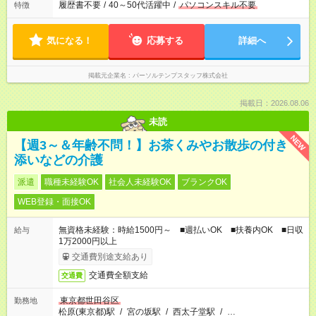
履歴書不要
/
40～50代活躍中
/
パソコンスキル不要
特徴
気になる！
応募する
詳細へ
掲載元企業名
パーソルテンプスタッフ株式会社
掲載日：2026.08.06
未読
NEW
【週3～＆年齢不問！】お茶くみやお散歩の付き
添いなどの介護
派遣
職種未経験OK
社会人未経験OK
ブランクOK
WEB登録・面接OK
無資格未経験：時給1500円～ ■週払いOK ■扶養内OK ■日収
給与
1万2000円以上
交通費別途支給あり
交通費全額支給
交通費
東京都世田谷区
勤務地
松原(東京都)駅
/
宮の坂駅
/
西太子堂駅
/
…