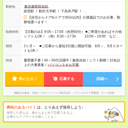
東京都世田谷区
勤務地
経堂駅
/
駒沢大学駅
/
下高井戸駅
/
…
【自宅からドアtoドアで30分以内】介護施設でのお仕事。勤
務地選べます！
【日勤のみ】9:00～17:00（休憩60分） ■ご希望があればその他
勤務時間
シフトもOK！ （例）8:30～17:30 10:00～19:00 など
「家族とお休みを合わせたい」 「できれば残業はしたくない」
など、あなたのご希望に沿ったお仕事をご紹介します！ ※Wワ
2ヶ月～ ■ご応募から最短3日後に開始可能 8月～、9月スター
期間
ーク希望の方へ 今ご覧のお仕事で希望する勤務時間と、もう1つ
トもOK！
のお仕事の勤務時間。 合計で週40時間を超える場合は応募でき
ません
履歴書不要
/
40～50代活躍中
/
服装自由
/
シフト勤務
/
10名以
特徴
上の大量募集
/
パソコンスキル不要
気になる！
応募する
詳細へ
掲載元企業名
日研トータルソーシング株式会社 メディカルケア事業部 ナース派遣
興味のあるバイト
は、とりあえず保存しよう♪
保存した求人は、後からまとめて応募できるよ。
企業からアプローチが届くことも！