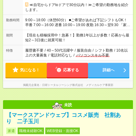
≪自宅からドアtoドアで30分以内！≫ご希望の勤務地を紹介
します。
9:00～18:00（休憩60分） ■ご希望があれば下記シフトもOK！
勤務時間
早番 7:00～16:00 遅番 10:00～19:00 夜勤 16:30～翌9:30 「家族
と休みを合わせたい」 「余裕を持って夕飯の準備がしたい」
「できれば残業はしたくない」 など、ご希望を教えてください
【現在も積極採用中！急募！】勤務1年以上が多数！応募から最
期間
ね。 ※Wワーク希望の方へ 今ご覧のお仕事で希望する勤務時間
短2～3日後に就業可能！
と、もう1つのお仕事の勤務時間。 合計で週40時間を超える場
合は応募できません。
履歴書不要
/
40～50代活躍中
/
服装自由
/
シフト勤務
/
10名以
特徴
上の大量募集
/
電話対応なし
/
パソコンスキル不要
気になる！
応募する
詳細へ
掲載元企業名
日研トータルソーシング株式会社 メディカルケア事業部
未読
【マークスアンドウェブ】コスメ販売 社割あ
り 二子玉川
派遣
職種未経験OK
WEB登録・面接OK