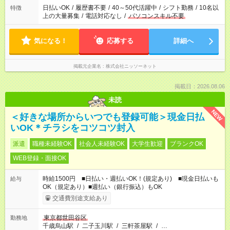
日払いOK
/
履歴書不要
/
40～50代活躍中
/
シフト勤務
/
10名以
特徴
上の大量募集
/
電話対応なし
/
パソコンスキル不要
気になる！
応募する
詳細へ
掲載元企業名
株式会社ニッソーネット
掲載日：2026.08.06
未読
NEW
＜好きな場所からいつでも登録可能＞現金日払
いOK＊チラシをコツコツ封入
派遣
職種未経験OK
社会人未経験OK
大学生歓迎
ブランクOK
WEB登録・面接OK
時給1500円 ■日払い・週払いOK！(規定あり) ■現金日払いも
給与
OK（規定あり）■週払い（銀行振込）もOK
交通費別途支給あり
東京都世田谷区
勤務地
千歳烏山駅
/
二子玉川駅
/
三軒茶屋駅
/
…