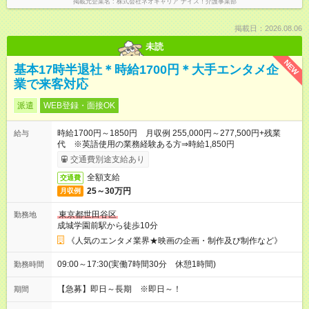
掲載元企業名
株式会社ネオキャリア ナイス！介護事業部
掲載日：2026.08.06
未読
NEW
基本17時半退社＊時給1700円＊大手エンタメ企
業で来客対応
派遣
WEB登録・面接OK
時給1700円～1850円 月収例 255,000円～277,500円+残業
給与
代 ※英語使用の業務経験ある方⇒時給1,850円
交通費別途支給あり
全額支給
交通費
25～30万円
月収例
東京都世田谷区
勤務地
成城学園前駅から徒歩10分
《人気のエンタメ業界★映画の企画・制作及び制作など》
09:00～17:30(実働7時間30分 休憩1時間)
勤務時間
【急募】即日～長期 ※即日～！
期間