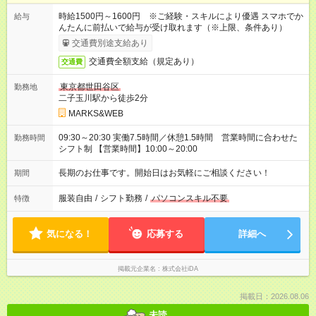
時給1500円～1600円 ※ご経験・スキルにより優遇 スマホでか
給与
んたんに前払いで給与が受け取れます（※上限、条件あり）
交通費別途支給あり
交通費全額支給（規定あり）
交通費
東京都世田谷区
勤務地
二子玉川駅から徒歩2分
MARKS&WEB
09:30～20:30 実働7.5時間／休憩1.5時間 営業時間に合わせた
勤務時間
シフト制 【営業時間】10:00～20:00
長期のお仕事です。開始日はお気軽にご相談ください！
期間
服装自由
/
シフト勤務
/
パソコンスキル不要
特徴
気になる！
応募する
詳細へ
掲載元企業名
株式会社iDA
掲載日：2026.08.06
未読