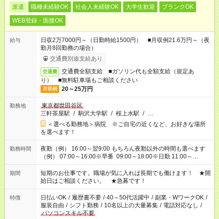
派遣
職種未経験OK
社会人未経験OK
大学生歓迎
ブランクOK
WEB登録・面接OK
日収2万7000円～（日勤時給1500円） ■月収例21.6万円～（夜
給与
勤月8回勤務の場合）
交通費別途支給あり
交通費全額支給 ■ガソリン代も全額支給（規定あ
交通費
り） ■無料駐車場もご相談ください
20～25万円
月収例
東京都世田谷区
勤務地
三軒茶屋駅
/
駒沢大学駅
/
桜上水駅
/
…
＜選べる勤務地＞病院 ※ご自宅の近くなど、お好きな場所
を選べます！
夜勤（例） 16:00～翌9:00 もちろん夜勤以外の時間も選べます
勤務時間
（例） 07:00～16:00※早番 09:00～18:00※日勤 11:00～
20:00※遅番 ※時間は、固定・選べる施設もあるので、ご希望が
あれば調整できます！ ※シフト制。勤務地により実働時間が異
短期のお仕事です。職場が気に入れば長期でも働けます！ ★開
期間
なります。★家庭の都合でお休みが必要な場合も遠慮なくご相談
始日はご相談ください。 ★急募です！
ください。
日払いOK
/
履歴書不要
/
40～50代活躍中
/
副業・WワークOK
/
特徴
服装自由
/
シフト勤務
/
10名以上の大量募集
/
電話対応なし
/
パソコンスキル不要