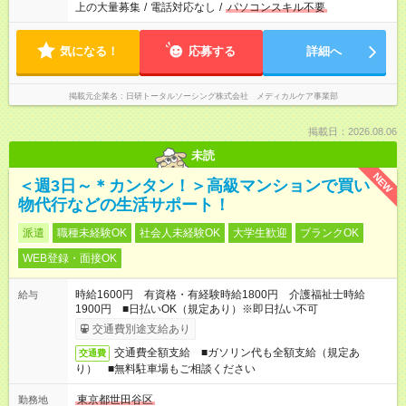
上の大量募集
/
電話対応なし
/
パソコンスキル不要
気になる！
応募する
詳細へ
掲載元企業名
日研トータルソーシング株式会社 メディカルケア事業部
掲載日：2026.08.06
未読
NEW
＜週3日～＊カンタン！＞高級マンションで買い
物代行などの生活サポート！
派遣
職種未経験OK
社会人未経験OK
大学生歓迎
ブランクOK
WEB登録・面接OK
時給1600円 有資格・有経験時給1800円 介護福祉士時給
給与
1900円 ■日払いOK（規定あり）※即日払い不可
交通費別途支給あり
交通費全額支給 ■ガソリン代も全額支給（規定あ
交通費
り） ■無料駐車場もご相談ください
東京都世田谷区
勤務地