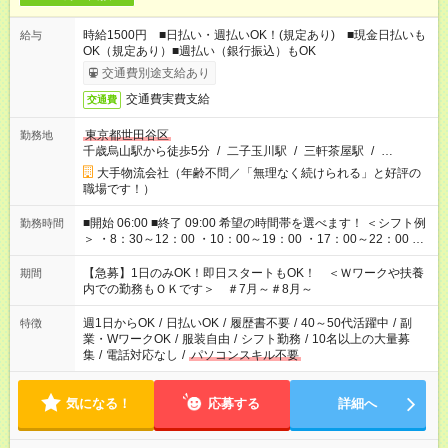
時給1500円 ■日払い・週払いOK！(規定あり) ■現金日払いも
給与
OK（規定あり）■週払い（銀行振込）もOK
交通費別途支給あり
交通費実費支給
交通費
東京都世田谷区
勤務地
千歳烏山駅から徒歩5分
/
二子玉川駅
/
三軒茶屋駅
/
…
大手物流会社（年齢不問／「無理なく続けられる」と好評の
職場です！）
■開始 06:00 ■終了 09:00 希望の時間帯を選べます！ ＜シフト例
勤務時間
＞ ・8：30～12：00 ・10：00～19：00 ・17：00～22：00 ・
13：00～22：00 ・22：00～翌6：00 など
【急募】1日のみOK！即日スタートもOK！ ＜Ｗワークや扶養
期間
内での勤務もＯＫです＞ ＃7月～＃8月～
週1日からOK
/
日払いOK
/
履歴書不要
/
40～50代活躍中
/
副
特徴
業・WワークOK
/
服装自由
/
シフト勤務
/
10名以上の大量募
集
/
電話対応なし
/
パソコンスキル不要
気になる！
応募する
詳細へ