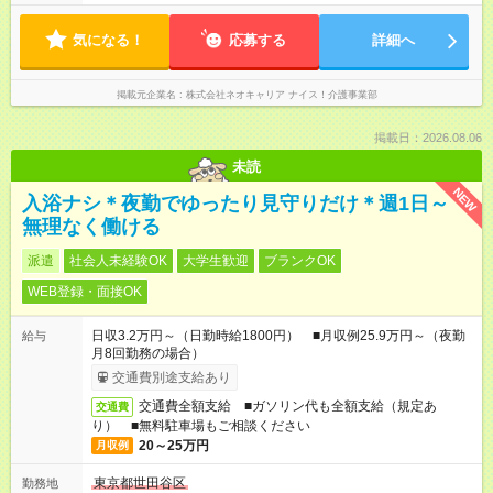
気になる！
応募する
詳細へ
掲載元企業名
株式会社ネオキャリア ナイス！介護事業部
掲載日：2026.08.06
未読
NEW
入浴ナシ＊夜勤でゆったり見守りだけ＊週1日～
無理なく働ける
派遣
社会人未経験OK
大学生歓迎
ブランクOK
WEB登録・面接OK
日収3.2万円～（日勤時給1800円） ■月収例25.9万円～（夜勤
給与
月8回勤務の場合）
交通費別途支給あり
交通費全額支給 ■ガソリン代も全額支給（規定あ
交通費
り） ■無料駐車場もご相談ください
20～25万円
月収例
東京都世田谷区
勤務地