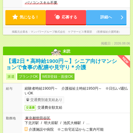
パソコンスキル不要
気になる！
応募する
詳細へ
掲載元企業名
マンパワーグループ株式会社 ケアサービス事業部 （医療福祉介護関連）
掲載日：2026.08.06
未読
NEW
【週2日＊高時給1900円～】シニア向けマンシ
ョンで食事の配膳や見守り＊介護
派遣
ブランクOK
WEB登録・面接OK
経験者時給1900円～ 介護福祉士時給1950円～ ※日払い/週払
給与
いOK
交通費別途支給あり
交通費全額支給
交通費
東京都世田谷区
勤務地
下北沢駅
/
明大前駅
/
池尻大橋駅
/
…
介護施設や病院 ※ご自宅近辺からご案内可能