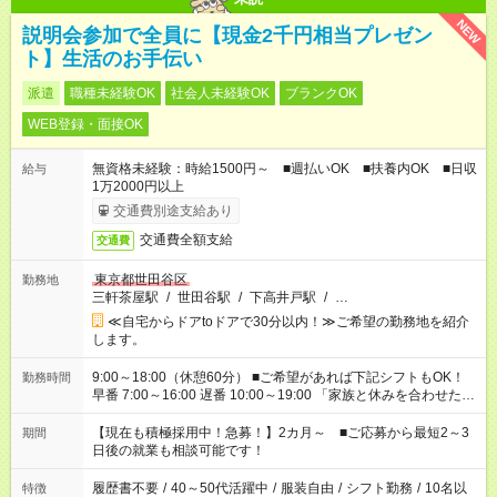
NEW
説明会参加で全員に【現金2千円相当プレゼン
ト】生活のお手伝い
派遣
職種未経験OK
社会人未経験OK
ブランクOK
WEB登録・面接OK
無資格未経験：時給1500円～ ■週払いOK ■扶養内OK ■日収
給与
1万2000円以上
交通費別途支給あり
交通費全額支給
交通費
東京都世田谷区
勤務地
三軒茶屋駅
/
世田谷駅
/
下高井戸駅
/
…
≪自宅からドアtoドアで30分以内！≫ご希望の勤務地を紹介
します。
9:00～18:00（休憩60分） ■ご希望があれば下記シフトもOK！
勤務時間
早番 7:00～16:00 遅番 10:00～19:00 「家族と休みを合わせた
い」 「余裕を持って夕飯の準備がしたい」 「できれば残業はし
たくない」 など、ご希望を教えてくださいね。 ※Wワーク希望
【現在も積極採用中！急募！】2カ月～ ■ご応募から最短2～3
期間
の方へ 今ご覧のお仕事で希望する勤務時間と、もう1つのお仕事
日後の就業も相談可能です！
の勤務時間。 合計で週40時間を超える場合は応募できません。
履歴書不要
/
40～50代活躍中
/
服装自由
/
シフト勤務
/
10名以
特徴