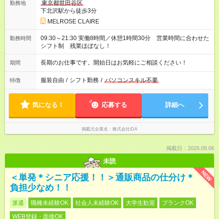
東京都世田谷区
勤務地
下北沢駅から徒歩3分
MELROSE CLAIRE
09:30～21:30 実働8時間／休憩1時間30分 営業時間に合わせた
勤務時間
シフト制 残業ほぼなし！
長期のお仕事です。開始日はお気軽にご相談ください！
期間
服装自由
/
シフト勤務
/
パソコンスキル不要
特徴
気になる！
応募する
詳細へ
掲載元企業名
株式会社iDA
掲載日：2026.08.06
未読
NEW
＜単発＊シニア応援！！＞通販商品の仕分け＊
負担少なめ！！
派遣
職種未経験OK
社会人未経験OK
大学生歓迎
ブランクOK
WEB登録・面接OK