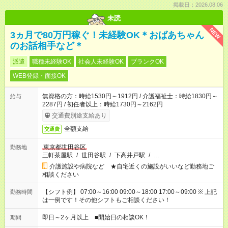
掲載日：2026.08.06
未読
NEW
3ヵ月で80万円稼ぐ！未経験OK＊おばあちゃん
のお話相手など＊
派遣
職種未経験OK
社会人未経験OK
ブランクOK
WEB登録・面接OK
無資格の方：時給1530円～1912円 / 介護福祉士：時給1830円～
給与
2287円 / 初任者以上：時給1730円～2162円
交通費別途支給あり
全額支給
交通費
東京都世田谷区
勤務地
三軒茶屋駅
/
世田谷駅
/
下高井戸駅
/
…
介護施設や病院など ★自宅近くの施設がいいなど勤務地ご
相談ください
【シフト例】 07:00～16:00 09:00～18:00 17:00～09:00 ※ 上記
勤務時間
は一例です！その他シフトもご相談ください！
即日～2ヶ月以上 ■開始日の相談OK！
期間