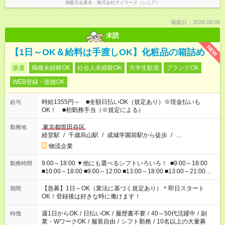
掲載元企業名
株式会社マイワーク（シニア）
掲載日：2026.08.06
未読
NEW
【1日～OK＆給料は手渡しOK】化粧品の箱詰め
派遣
職種未経験OK
社会人未経験OK
大学生歓迎
ブランクOK
WEB登録・面接OK
時給1355円～ ■全額日払いOK（規定あり）※現金払いも
給与
OK！ ■初勤務手当（※規定による）
東京都世田谷区
勤務地
経堂駅
/
千歳烏山駅
/
成城学園前駅から徒歩
/
…
物流企業
9:00～18:00 ▼他にも選べるシフトいろいろ！ ■9:00～18:00
勤務時間
■10:00～18:00 ■9:00～12:00 ■13:00～18:00 ■13:00～21:00
■22:00～翌6:00 など あなたの希望を教えてください！
【急募】1日～OK（業法に基づく規定あり）＊即日スタート
期間
OK！登録後は好きな時に働けます！
週1日からOK
/
日払いOK
/
履歴書不要
/
40～50代活躍中
/
副
特徴
業・WワークOK
/
服装自由
/
シフト勤務
/
10名以上の大量募