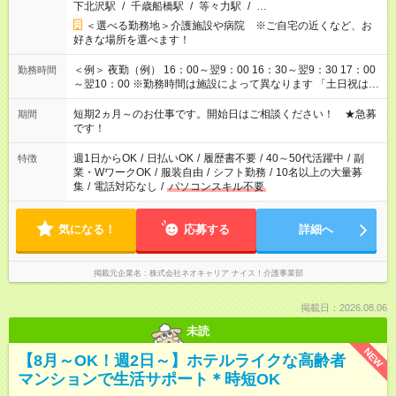
下北沢駅
/
千歳船橋駅
/
等々力駅
/
…
＜選べる勤務地＞介護施設や病院 ※ご自宅の近くなど、お
好きな場所を選べます！
＜例＞ 夜勤（例） 16：00～翌9：00 16：30～翌9：30 17：00
勤務時間
～翌10：00 ※勤務時間は施設によって異なります 「土日祝は休
みたい」 「しっかり稼ぎたい」 「もう少し遅い時間から始めた
い」など ご希望にあったお仕事をご案内いたします。 ※未経験
短期2ヵ月～のお仕事です。開始日はご相談ください！ ★急募
期間
の方の場合は1～2ヶ月間は日中での仕事を経験いただき、 お
です！
仕事に慣れてからの夜勤になります。 ★家庭の都合でお休みが
必要な場合も遠慮なくご相談ください。
週1日からOK
/
日払いOK
/
履歴書不要
/
40～50代活躍中
/
副
特徴
業・WワークOK
/
服装自由
/
シフト勤務
/
10名以上の大量募
集
/
電話対応なし
/
パソコンスキル不要
気になる！
応募する
詳細へ
掲載元企業名
株式会社ネオキャリア ナイス！介護事業部
掲載日：2026.08.06
未読
NEW
【8月～OK！週2日～】ホテルライクな高齢者
マンションで生活サポート＊時短OK