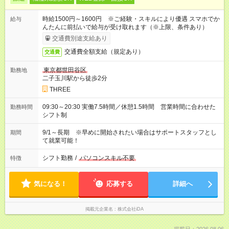
時給1500円～1600円 ※ご経験・スキルにより優遇 スマホでか
給与
んたんに前払いで給与が受け取れます（※上限、条件あり）
交通費別途支給あり
交通費全額支給（規定あり）
交通費
東京都世田谷区
勤務地
二子玉川駅から徒歩2分
THREE
09:30～20:30 実働7.5時間／休憩1.5時間 営業時間に合わせた
勤務時間
シフト制
9/1～長期 ※早めに開始されたい場合はサポートスタッフとし
期間
て就業可能！
シフト勤務
/
パソコンスキル不要
特徴
気になる！
応募する
詳細へ
掲載元企業名
株式会社iDA