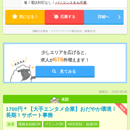
集
/
電話対応なし
/
パソコンスキル不要
気になる！
応募する
詳細へ
掲載元企業名
テイケイワークス株式会社（募集担当）
少しエリアを広げると、
678
求人が
件増えます！
見てみる
掲載日：2026.08.06
未読
NEW
1700円＊【大手エンタメ企業】おだやか環境！
長期！サポート事務
派遣
職種未経験OK
ブランクOK
WEB登録・面接OK