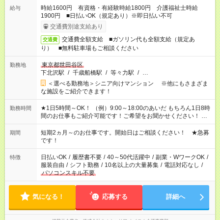
時給1600円 有資格・有経験時給1800円 介護福祉士時給
給与
1900円 ■日払いOK（規定あり）※即日払い不可
交通費別途支給あり
交通費全額支給 ■ガソリン代も全額支給（規定あ
交通費
り） ■無料駐車場もご相談ください
東京都世田谷区
勤務地
下北沢駅
/
千歳船橋駅
/
等々力駅
/
…
＜選べる勤務地＞シニア向けマンション ※他にもさまざま
な施設をご紹介できます！
★1日5時間～OK！ （例）9:00～18:00のあいだ もちろん1日8時
勤務時間
間のお仕事もご紹介可能です！ご希望をお聞かせください！ ★
家庭の都合でお休みが必要な場合も遠慮なくご相談ください。
※週最低15時間以上の勤務が必要です
短期2ヵ月～のお仕事です。開始日はご相談ください！ ★急募
期間
です！
日払いOK
/
履歴書不要
/
40～50代活躍中
/
副業・WワークOK
/
特徴
服装自由
/
シフト勤務
/
10名以上の大量募集
/
電話対応なし
/
パソコンスキル不要
気になる！
応募する
詳細へ