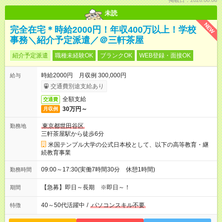
掲載日：2026.08.06
未読
NEW
完全在宅＊時給2000円！年収400万以上！学校
事務＼紹介予定派遣／＠三軒茶屋
紹介予定派遣
職種未経験OK
ブランクOK
WEB登録・面接OK
時給2000円 月収例 300,000円
給与
交通費別途支給あり
全額支給
交通費
30万円～
月収例
東京都世田谷区
勤務地
三軒茶屋駅から徒歩6分
米国テンプル大学の公式日本校として、以下の高等教育・継
続教育事業
09:00～17:30(実働7時間30分 休憩1時間)
勤務時間
【急募】即日～長期 ※即日～！
期間
40～50代活躍中
/
パソコンスキル不要
特徴