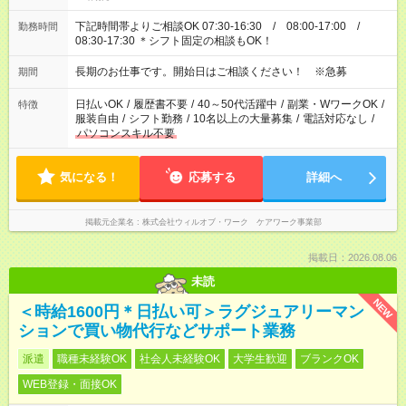
下記時間帯よりご相談OK 07:30-16:30 / 08:00-17:00 /
勤務時間
08:30-17:30 ＊シフト固定の相談もOK！
長期のお仕事です。開始日はご相談ください！ ※急募
期間
日払いOK
/
履歴書不要
/
40～50代活躍中
/
副業・WワークOK
/
特徴
服装自由
/
シフト勤務
/
10名以上の大量募集
/
電話対応なし
/
パソコンスキル不要
気になる！
応募する
詳細へ
掲載元企業名
株式会社ウィルオブ・ワーク ケアワーク事業部
掲載日：2026.08.06
未読
NEW
＜時給1600円＊日払い可＞ラグジュアリーマン
ションで買い物代行などサポート業務
派遣
職種未経験OK
社会人未経験OK
大学生歓迎
ブランクOK
WEB登録・面接OK