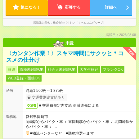
気になる！
応募する
詳細へ
掲載元企業名
株式会社バイトレ（キャムコムグループ）
掲載日：2026.08.08
未読
NEW
〈カンタン作業！〉スキマ時間にサクッと＊コ
スメの仕分け
派遣
職種未経験OK
社会人未経験OK
大学生歓迎
ブランクOK
WEB登録・面接OK
時給1,500円～1,875円
給与
交通費別途支給あり
■ 交通費規定内支給 ※派遣先による
交通費
愛知県岡崎市
勤務地
岡崎駅からバイク・車
/
東岡崎駅からバイク・車
/
北岡崎駅か
らバイク・車
/
…
■物流センターなど ■勤務地選べます