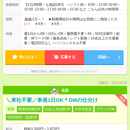
【1日3時間～も相談OK!】 ＜シフト例＞ 9:00～12:00 10:00～
勤務時間
15:00 12:00～17:00 18:00～21:00 など こちら以外の時間帯も
お気軽にご相談ください！
単発
1日～！ ★勤務開始日や期間はお気軽にご相談くださ
期間
い！ ＃8月～ ＃9月～
週1日からOK
/
日払いOK
/
履歴書不要
/
40～50代活躍中
/
副
特徴
業・WワークOK
/
服装自由
/
シフト勤務
/
10名以上の大量募
集
/
電話対応なし
/
パソコンスキル不要
気になる！
応募する
詳細へ
掲載元企業名
株式会社バイトレ（キャムコムグループ）
掲載日：2026.08.08
未読
NEW
＼来社不要／単発1日OK＊DMの仕分け
派遣
職種未経験OK
社会人未経験OK
大学生歓迎
ブランクOK
WEB登録・面接OK
時給1,500円～1,875円
給与