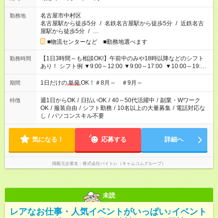
名古屋市中村区
勤務地
名古屋駅から徒歩5分
/
名鉄名古屋駅から徒歩5分
/
近鉄名古
屋駅から徒歩5分
/
…
■物流センターなど ■勤務地選べます
【1日3時間～も相談OK!】午前中のみや18時以降などのシフト
勤務時間
あり！ シフト例 ▼9:00～12:00 ▼9:00～17:00 ▼10:00～19:00
▼18:00～21:00
1日だけの
単発
OK！＃8月～ ＃9月～
期間
週1日からOK
/
日払いOK
/
40～50代活躍中
/
副業・Wワーク
特徴
OK
/
服装自由
/
シフト勤務
/
10名以上の大量募集
/
電話対応な
し
/
パソコンスキル不要
気になる！
応募する
詳細へ
掲載元企業名
株式会社バイトレ（キャムコムグループ）
未読
レアなお仕事・人気イベントがいっぱい♪イベント