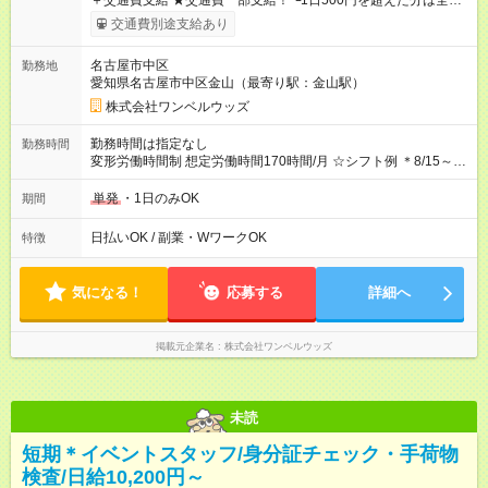
＋交通費支給 ★交通費一部支給！ ┗1日500円を超えた分は全額
支給！ ※往復500円以内の方は自己負担となります ★日払い
交通費別途支給あり
OK！（規定あり） ┗働いたその日に現金GET♪ お仕事後はコン
ビニATMから 日払い分を引き落とせます！ 【試用期間】試用
名古屋市中区
勤務地
期間なし
愛知県名古屋市中区金山（最寄り駅：金山駅）
株式会社ワンベルウッズ
勤務時間は指定なし
勤務時間
変形労働時間制 想定労働時間170時間/月 ☆シフト例 ＊8/15～
10/26 全日共通 08：00～12：00 17：00～21：00 ＊8/31
～9/19のみ下記シフトもあります！ 12：00～16：00 ＊9/6～
単発
・1日のみOK
期間
10/6、10/11～26のみ下記シフトもあります！ 07：00～11：
00
日払いOK / 副業・WワークOK
特徴
気になる！
応募する
詳細へ
掲載元企業名
株式会社ワンベルウッズ
未読
短期＊イベントスタッフ/身分証チェック・手荷物
検査/日給10,200円～