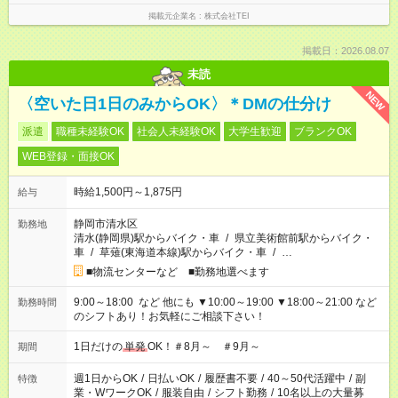
掲載元企業名
株式会社TEI
掲載日：2026.08.07
未読
NEW
〈空いた日1日のみからOK〉＊DMの仕分け
派遣
職種未経験OK
社会人未経験OK
大学生歓迎
ブランクOK
WEB登録・面接OK
時給1,500円～1,875円
給与
静岡市清水区
勤務地
清水(静岡県)駅からバイク・車
/
県立美術館前駅からバイク・
車
/
草薙(東海道本線)駅からバイク・車
/
…
■物流センターなど ■勤務地選べます
9:00～18:00 など 他にも ▼10:00～19:00 ▼18:00～21:00 など
勤務時間
のシフトあり！お気軽にご相談下さい！
1日だけの
単発
OK！＃8月～ ＃9月～
期間
週1日からOK
/
日払いOK
/
履歴書不要
/
40～50代活躍中
/
副
特徴
業・WワークOK
/
服装自由
/
シフト勤務
/
10名以上の大量募