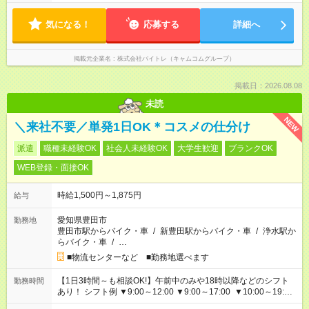
気になる！
応募する
詳細へ
掲載元企業名
株式会社バイトレ（キャムコムグループ）
掲載日：2026.08.08
未読
NEW
＼来社不要／単発1日OK＊コスメの仕分け
派遣
職種未経験OK
社会人未経験OK
大学生歓迎
ブランクOK
WEB登録・面接OK
時給1,500円～1,875円
給与
愛知県豊田市
勤務地
豊田市駅からバイク・車
/
新豊田駅からバイク・車
/
浄水駅か
らバイク・車
/
…
■物流センターなど ■勤務地選べます
【1日3時間～も相談OK!】午前中のみや18時以降などのシフト
勤務時間
あり！ シフト例 ▼9:00～12:00 ▼9:00～17:00 ▼10:00～19:00
▼18:00～21:00