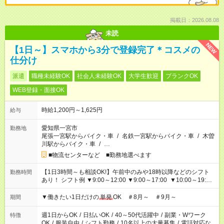
掲載日：2026.08.08
未読
NEW
【1日～】スマホから3分で登録完了＊コスメの
仕分け
派遣
職種未経験OK
社会人未経験OK
大学生歓迎
ブランクOK
WEB登録・面接OK
時給1,200円～1,625円
給与
愛知県一宮市
勤務地
尾張一宮駅からバイク・車
/
名鉄一宮駅からバイク・車
/
木曽
川駅からバイク・車
/
…
■物流センターなど ■勤務地選べます
【1日3時間～も相談OK!】午前中のみや18時以降などのシフト
勤務時間
あり！ シフト例 ▼9:00～12:00 ▼9:00～17:00 ▼10:00～19:00
▼18:00～21:00
▼働きたい1日だけの
単発
OK ＃8月～ ＃9月～
期間
週1日からOK
/
日払いOK
/
40～50代活躍中
/
副業・Wワーク
特徴
OK
/
服装自由
/
シフト勤務
/
10名以上の大量募集
/
電話対応な