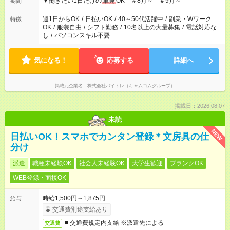
▼働きたい1日だけの
単発
OK ＃8月～ ＃9月～
期間
週1日からOK
/
日払いOK
/
40～50代活躍中
/
副業・Wワーク
特徴
OK
/
服装自由
/
シフト勤務
/
10名以上の大量募集
/
電話対応な
し
/
パソコンスキル不要
気になる！
応募する
詳細へ
掲載元企業名
株式会社バイトレ（キャムコムグループ）
掲載日：2026.08.07
未読
NEW
日払いOK！スマホでカンタン登録＊文房具の仕
分け
派遣
職種未経験OK
社会人未経験OK
大学生歓迎
ブランクOK
WEB登録・面接OK
時給1,500円～1,875円
給与
交通費別途支給あり
■ 交通費規定内支給 ※派遣先による
交通費