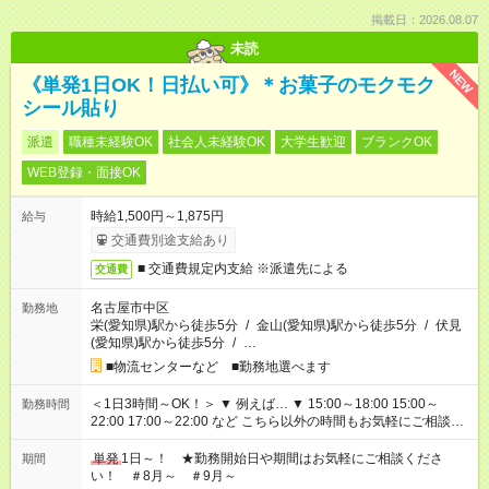
掲載日：2026.08.07
未読
NEW
《単発1日OK！日払い可》＊お菓子のモクモク
シール貼り
派遣
職種未経験OK
社会人未経験OK
大学生歓迎
ブランクOK
WEB登録・面接OK
時給1,500円～1,875円
給与
交通費別途支給あり
■ 交通費規定内支給 ※派遣先による
交通費
名古屋市中区
勤務地
栄(愛知県)駅から徒歩5分
/
金山(愛知県)駅から徒歩5分
/
伏見
(愛知県)駅から徒歩5分
/
…
■物流センターなど ■勤務地選べます
＜1日3時間～OK！＞ ▼ 例えば… ▼ 15:00～18:00 15:00～
勤務時間
22:00 17:00～22:00 など こちら以外の時間もお気軽にご相談く
ださい！
単発
1日～！ ★勤務開始日や期間はお気軽にご相談くださ
期間
い！ ＃8月～ ＃9月～