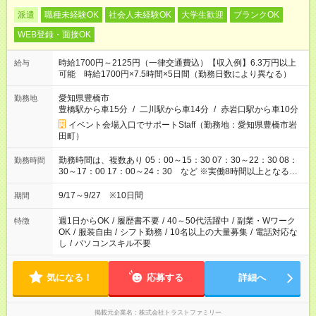
派遣
職種未経験OK
社会人未経験OK
大学生歓迎
ブランクOK
WEB登録・面接OK
時給1700円～2125円（一律交通費込）【収入例】6.3万円以上
給与
可能 時給1700円×7.5時間×5日間（勤務日数により異なる）
愛知県豊橋市
勤務地
豊橋駅から車15分
/
二川駅から車14分
/
赤岩口駅から車10分
イベント会場入口でサポートStaff（勤務地：愛知県豊橋市岩
田町）
勤務時間は、複数あり 05：00～15：30 07：30～22：30 08：
勤務時間
30～17：00 17：00～24：30 など ※実働8時間以上となる勤
務もあります。 【休憩】60分+他休憩あり 交替で取得します。
安全面に配慮しこまめな休憩があります。
9/17～9/27 ※10日間
期間
週1日からOK
/
履歴書不要
/
40～50代活躍中
/
副業・Wワーク
特徴
OK
/
服装自由
/
シフト勤務
/
10名以上の大量募集
/
電話対応な
し
/
パソコンスキル不要
気になる！
応募する
詳細へ
掲載元企業名
株式会社トラストファミリー