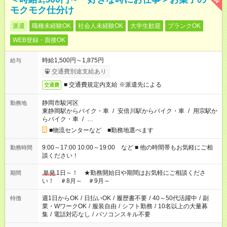
モクモク仕分け
派遣
職種未経験OK
社会人未経験OK
大学生歓迎
ブランクOK
WEB登録・面接OK
時給1,500円～1,875円
給与
交通費別途支給あり
■ 交通費規定内支給 ※派遣先による
交通費
静岡市駿河区
勤務地
東静岡駅からバイク・車
/
安倍川駅からバイク・車
/
用宗駅か
らバイク・車
/
…
■物流センターなど ■勤務地選べます
9:00～17:00 10:00～19:00 など ■ 他の時間帯もお気軽にご相
勤務時間
談ください！
単発
1日～！ ★勤務開始日や期間はお気軽にご相談くださ
期間
い！ ＃8月～ ＃9月～
週1日からOK
/
日払いOK
/
履歴書不要
/
40～50代活躍中
/
副
特徴
業・WワークOK
/
服装自由
/
シフト勤務
/
10名以上の大量募
集
/
電話対応なし
/
パソコンスキル不要