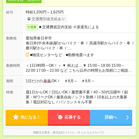
時給1,200円～1,625円
給与
交通費別途支給あり
■ 交通費規定内支給 ※派遣先による
交通費
愛知県春日井市
勤務地
春日井(中央本線)駅からバイク・車
/
高蔵寺駅からバイク・車
/
勝川駅からバイク・車
/
…
■物流センターなど ■勤務地選べます
＜1日3時間～OK！＞ ▼ 例えば… ▼ 15:00～18:00 15:00～
勤務時間
22:00 17:00～22:00 など こちら以外の時間もお気軽にご相談く
ださい！
1日だけの
単発
OK！ ＃8月～ ＃9月～
期間
週1日からOK
/
日払いOK
/
履歴書不要
/
40～50代活躍中
/
副
特徴
業・WワークOK
/
服装自由
/
シフト勤務
/
10名以上の大量募
集
/
電話対応なし
/
パソコンスキル不要
気になる！
応募する
詳細へ
掲載元企業名
株式会社バイトレ（キャムコムグループ）