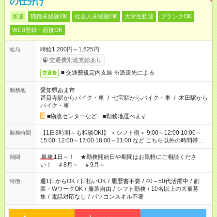
の仕分け
派遣
職種未経験OK
社会人未経験OK
大学生歓迎
ブランクOK
WEB登録・面接OK
時給1,200円～1,625円
給与
交通費別途支給あり
■ 交通費規定内支給 ※派遣先による
交通費
愛知県あま市
勤務地
甚目寺駅からバイク・車
/
七宝駅からバイク・車
/
木田駅から
バイク・車
■物流センターなど ■勤務地選べます
【1日3時間～も相談OK!】 ＜シフト例＞ 9:00～12:00 10:00～
勤務時間
15:00 12:00～17:00 18:00～21:00 など こちら以外の時間帯も
お気軽にご相談ください！
単発
1日～！ ★勤務開始日や期間はお気軽にご相談くださ
期間
い！ ＃8月～ ＃9月～
週1日からOK
/
日払いOK
/
履歴書不要
/
40～50代活躍中
/
副
特徴
業・WワークOK
/
服装自由
/
シフト勤務
/
10名以上の大量募
集
/
電話対応なし
/
パソコンスキル不要