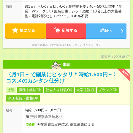
週1日からOK
/
日払いOK
/
履歴書不要
/
40～50代活躍中
/
副
特徴
業・WワークOK
/
服装自由
/
シフト勤務
/
10名以上の大量募
集
/
電話対応なし
/
パソコンスキル不要
気になる！
応募する
詳細へ
掲載元企業名
株式会社バイトレ（キャムコムグループ）
掲載日：2026.08.07
未読
NEW
〈月1日～で副業にピッタリ＊時給1,500円～〉
コスメのカンタン仕分け
派遣
職種未経験OK
社会人未経験OK
大学生歓迎
ブランクOK
WEB登録・面接OK
時給1,500円～1,875円
給与
交通費別途支給あり
■ 交通費規定内支給 ※派遣先による
交通費