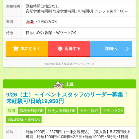
勤務時間は指定なし
勤務時間
変形労働時間制 想定労働時間170時間/月 ☆シフト例 9：00～
20：00 ↑上記時間帯で早番・遅番のシフト制
単発
・1日のみOK
期間
日払いOK / 副業・WワークOK
特徴
気になる！
応募する
詳細へ
掲載元企業名
株式会社ワンベルウッズ
未読
9/26（土）～イベントスタッフのリーダー募集！
未経験可/日給19,950円
派遣
職種未経験OK
社会人未経験OK
大学生歓迎
ブランクOK
WEB登録・面接OK
時給1900円～2375円（一律交通費込）【収入例】5.3万円以上
給与
可能 時給1900円×10時間×2日間+時給1900円×5時間×1日間