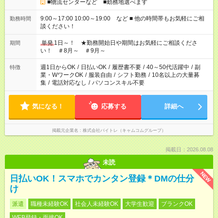
■物流センターなど ■勤務地選べます
9:00～17:00 10:00～19:00 など ■ 他の時間帯もお気軽にご相
勤務時間
談ください！
単発
1日～！ ★勤務開始日や期間はお気軽にご相談くださ
期間
い！ ＃8月～ ＃9月～
週1日からOK
/
日払いOK
/
履歴書不要
/
40～50代活躍中
/
副
特徴
業・WワークOK
/
服装自由
/
シフト勤務
/
10名以上の大量募
集
/
電話対応なし
/
パソコンスキル不要
気になる！
応募する
詳細へ
掲載元企業名
株式会社バイトレ（キャムコムグループ）
掲載日：2026.08.08
未読
NEW
日払いOK！スマホでカンタン登録＊DMの仕分
け
派遣
職種未経験OK
社会人未経験OK
大学生歓迎
ブランクOK
WEB登録・面接OK