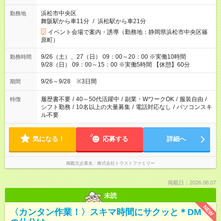
（実働8時間を越えた時給：2375円）
浜松市中央区
勤務地
舞阪駅から車11分
/
浜松駅から車21分
イベント会場で案内・誘導（勤務地：静岡県浜松市中央区篠
原町）
9/26（土）、27（日） 09：00～20：00 ※実働10時間
勤務時間
9/28（日） 09：00～15：00 ※実働5時間 【休憩】60分
9/26～9/28 ※3日間
期間
履歴書不要
/
40～50代活躍中
/
副業・WワークOK
/
服装自由
/
特徴
シフト勤務
/
10名以上の大量募集
/
電話対応なし
/
パソコンスキ
ル不要
気になる！
応募する
詳細へ
掲載元企業名
株式会社トラストファミリー
掲載日：2026.08.07
未読
NEW
〈カンタン作業！〉スキマ時間にサクッと＊DM