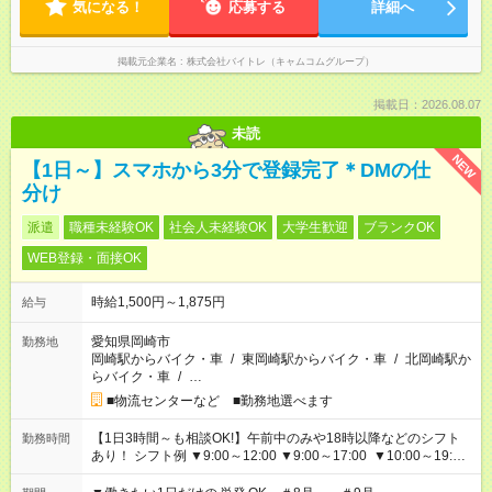
気になる！
応募する
詳細へ
掲載元企業名
株式会社バイトレ（キャムコムグループ）
掲載日：2026.08.07
未読
NEW
【1日～】スマホから3分で登録完了＊DMの仕
分け
派遣
職種未経験OK
社会人未経験OK
大学生歓迎
ブランクOK
WEB登録・面接OK
時給1,500円～1,875円
給与
愛知県岡崎市
勤務地
岡崎駅からバイク・車
/
東岡崎駅からバイク・車
/
北岡崎駅か
らバイク・車
/
…
■物流センターなど ■勤務地選べます
【1日3時間～も相談OK!】午前中のみや18時以降などのシフト
勤務時間
あり！ シフト例 ▼9:00～12:00 ▼9:00～17:00 ▼10:00～19:00
▼18:00～21:00