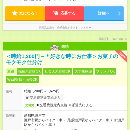
気になる！
応募する
詳細へ
掲載元企業名
株式会社トラストファミリー
掲載日：2026.08.08
未読
NEW
＜時給1,200円～＊好きな時にお仕事＞お菓子の
モクモク仕分け
派遣
職種未経験OK
社会人未経験OK
大学生歓迎
ブランクOK
WEB登録・面接OK
時給1,200円～1,625円
給与
交通費別途支給あり
■ 交通費規定内支給 ※派遣先による
交通費
愛知県瀬戸市
勤務地
瀬戸市駅からバイク・車
/
尾張瀬戸駅からバイク・車
/
新瀬戸
駅からバイク・車
/
…