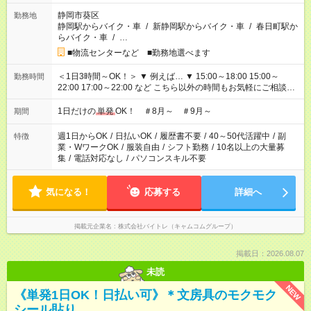
静岡市葵区
勤務地
静岡駅からバイク・車
/
新静岡駅からバイク・車
/
春日町駅か
らバイク・車
/
…
■物流センターなど ■勤務地選べます
＜1日3時間～OK！＞ ▼ 例えば… ▼ 15:00～18:00 15:00～
勤務時間
22:00 17:00～22:00 など こちら以外の時間もお気軽にご相談く
ださい！
1日だけの
単発
OK！ ＃8月～ ＃9月～
期間
週1日からOK
/
日払いOK
/
履歴書不要
/
40～50代活躍中
/
副
特徴
業・WワークOK
/
服装自由
/
シフト勤務
/
10名以上の大量募
集
/
電話対応なし
/
パソコンスキル不要
気になる！
応募する
詳細へ
掲載元企業名
株式会社バイトレ（キャムコムグループ）
掲載日：2026.08.07
未読
NEW
《単発1日OK！日払い可》＊文房具のモクモク
シール貼り