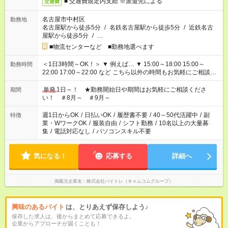
■ 交通費規定内支給 ※派遣先による
交通費
名古屋市中村区
勤務地
名古屋駅から徒歩5分
/
名鉄名古屋駅から徒歩5分
/
近鉄名古
屋駅から徒歩5分
/
…
■物流センターなど ■勤務地選べます
＜1日3時間～OK！＞ ▼ 例えば… ▼ 15:00～18:00 15:00～
勤務時間
22:00 17:00～22:00 など こちら以外の時間もお気軽にご相談く
ださい！
単発
1日～！ ★勤務開始日や期間はお気軽にご相談くださ
期間
い！ ＃8月～ ＃9月～
週1日からOK
/
日払いOK
/
履歴書不要
/
40～50代活躍中
/
副
特徴
業・WワークOK
/
服装自由
/
シフト勤務
/
10名以上の大量募
集
/
電話対応なし
/
パソコンスキル不要
気になる！
応募する
詳細へ
掲載元企業名
株式会社バイトレ（キャムコムグループ）
興味のあるバイト
は、とりあえず保存しよう♪
保存した求人は、後からまとめて応募できるよ。
企業からアプローチが届くことも！