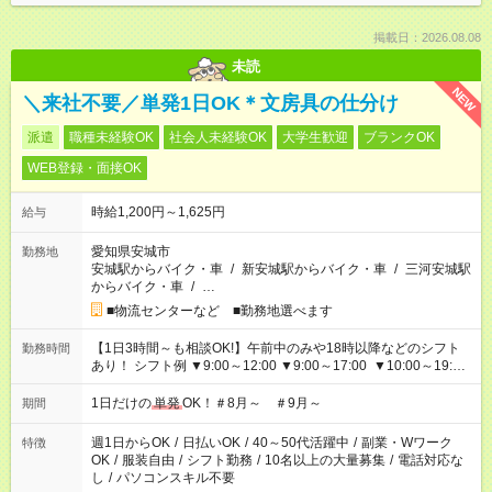
掲載日：2026.08.08
未読
NEW
＼来社不要／単発1日OK＊文房具の仕分け
派遣
職種未経験OK
社会人未経験OK
大学生歓迎
ブランクOK
WEB登録・面接OK
時給1,200円～1,625円
給与
愛知県安城市
勤務地
安城駅からバイク・車
/
新安城駅からバイク・車
/
三河安城駅
からバイク・車
/
…
■物流センターなど ■勤務地選べます
【1日3時間～も相談OK!】午前中のみや18時以降などのシフト
勤務時間
あり！ シフト例 ▼9:00～12:00 ▼9:00～17:00 ▼10:00～19:00
▼18:00～21:00
1日だけの
単発
OK！＃8月～ ＃9月～
期間
週1日からOK
/
日払いOK
/
40～50代活躍中
/
副業・Wワーク
特徴
OK
/
服装自由
/
シフト勤務
/
10名以上の大量募集
/
電話対応な
し
/
パソコンスキル不要