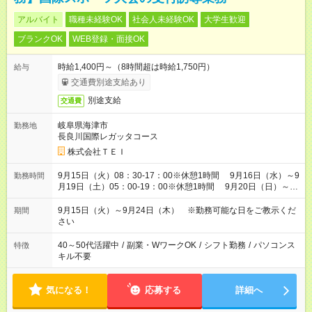
アルバイト
職種未経験OK
社会人未経験OK
大学生歓迎
ブランクOK
WEB登録・面接OK
時給1,400円～（8時間超は時給1,750円）
給与
交通費別途支給あり
別途支給
交通費
岐阜県海津市
勤務地
長良川国際レガッタコース
株式会社ＴＥＩ
9月15日（火）08：30-17：00※休憩1時間 9月16日（水）～9
勤務時間
月19日（土）05：00-19：00※休憩1時間 9月20日（日）～9
月24日（木）04：30-19：00※休憩1時間 ※早朝始業のため、
宿泊を手配いたします。宿泊地から送迎バス乗車。
9月15日（火）～9月24日（木） ※勤務可能な日をご教示くだ
期間
さい
40～50代活躍中
/
副業・WワークOK
/
シフト勤務
/
パソコンス
特徴
キル不要
気になる！
応募する
詳細へ