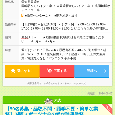
愛知県岡崎市
勤務地
岡崎駅からバイク・車
/
東岡崎駅からバイク・車
/
北岡崎駅か
らバイク・車
/
…
■物流センターなど ■勤務地選べます
【1日3時間～も相談OK!】 ＜シフト例＞ 9:00～12:00 12:00～
勤務時間
17:00 17:00～22:00 18:00～21:00 など こちら以外の時間帯も
お気軽にご相談ください！
単発
1日～！ ★勤務開始日や期間はお気軽にご相談くださ
期間
い！ ＃8月～ ＃9月～
週1日からOK
/
日払いOK
/
履歴書不要
/
40～50代活躍中
/
副
特徴
業・WワークOK
/
服装自由
/
シフト勤務
/
10名以上の大量募
集
/
電話対応なし
/
パソコンスキル不要
気になる！
応募する
詳細へ
掲載元企業名
株式会社バイトレ（キャムコムグループ）
掲載日：2026.08.07
未読
NEW
【50名募集・経験不問・語学不要・簡単な業
務】国際スポーツ大会の受付誘導業務