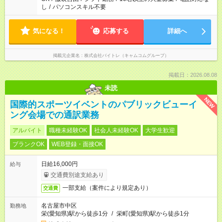
し
/
パソコンスキル不要
気になる！
応募する
詳細へ
掲載元企業名
株式会社バイトレ（キャムコムグループ）
掲載日：2026.08.08
未読
NEW
国際的スポーツイベントのパブリックビューイ
ング会場での通訳業務
アルバイト
職種未経験OK
社会人未経験OK
大学生歓迎
ブランクOK
WEB登録・面接OK
日給16,000円
給与
交通費別途支給あり
一部支給（案件により規定あり）
交通費
名古屋市中区
勤務地
栄(愛知県)駅から徒歩1分
/
栄町(愛知県)駅から徒歩1分