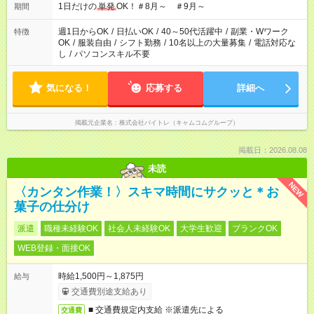
1日だけの
単発
OK！＃8月～ ＃9月～
期間
週1日からOK
/
日払いOK
/
40～50代活躍中
/
副業・Wワーク
特徴
OK
/
服装自由
/
シフト勤務
/
10名以上の大量募集
/
電話対応な
し
/
パソコンスキル不要
気になる！
応募する
詳細へ
掲載元企業名
株式会社バイトレ（キャムコムグループ）
掲載日：2026.08.08
未読
NEW
〈カンタン作業！〉スキマ時間にサクッと＊お
菓子の仕分け
派遣
職種未経験OK
社会人未経験OK
大学生歓迎
ブランクOK
WEB登録・面接OK
時給1,500円～1,875円
給与
交通費別途支給あり
■ 交通費規定内支給 ※派遣先による
交通費