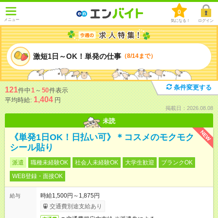
0
メニュー
気になる！
ログイン
激短1日～OK！単発の仕事
（8/14まで）
条件変更する
121
件中
1
～
50
件表示
1,404
平均時給:
円
掲載日：2026.08.08
未読
NEW
《単発1日OK！日払い可》＊コスメのモクモク
シール貼り
派遣
職種未経験OK
社会人未経験OK
大学生歓迎
ブランクOK
WEB登録・面接OK
時給1,500円～1,875円
給与
交通費別途支給あり