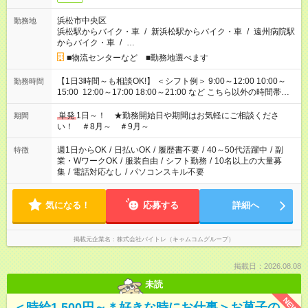
浜松市中央区
勤務地
浜松駅からバイク・車
/
新浜松駅からバイク・車
/
遠州病院駅
からバイク・車
/
…
■物流センターなど ■勤務地選べます
【1日3時間～も相談OK!】 ＜シフト例＞ 9:00～12:00 10:00～
勤務時間
15:00 12:00～17:00 18:00～21:00 など こちら以外の時間帯も
お気軽にご相談ください！
単発
1日～！ ★勤務開始日や期間はお気軽にご相談くださ
期間
い！ ＃8月～ ＃9月～
週1日からOK
/
日払いOK
/
履歴書不要
/
40～50代活躍中
/
副
特徴
業・WワークOK
/
服装自由
/
シフト勤務
/
10名以上の大量募
集
/
電話対応なし
/
パソコンスキル不要
気になる！
応募する
詳細へ
掲載元企業名
株式会社バイトレ（キャムコムグループ）
掲載日：2026.08.08
未読
NEW
＜時給1,500円～＊好きな時にお仕事＞お菓子の