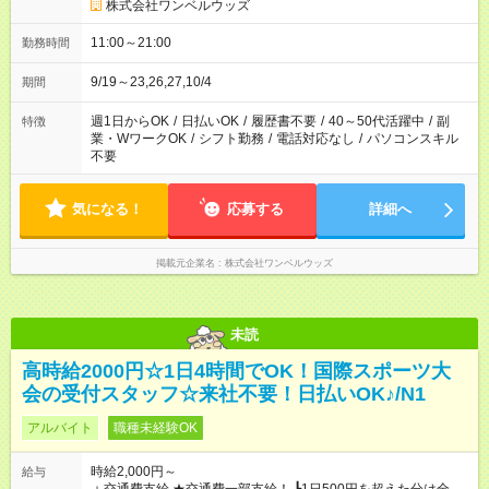
株式会社ワンベルウッズ
11:00～21:00
勤務時間
9/19～23,26,27,10/4
期間
週1日からOK
/
日払いOK
/
履歴書不要
/
40～50代活躍中
/
副
特徴
業・WワークOK
/
シフト勤務
/
電話対応なし
/
パソコンスキル
不要
気になる！
応募する
詳細へ
掲載元企業名
株式会社ワンベルウッズ
未読
高時給2000円☆1日4時間でOK！国際スポーツ大
会の受付スタッフ☆来社不要！日払いOK♪/N1
アルバイト
職種未経験OK
時給2,000円～
給与