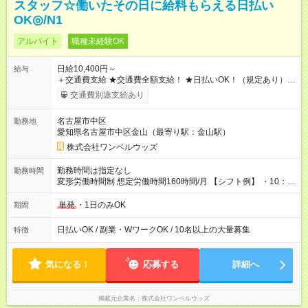
スタッフ☆働いたその日に給料もらえる日払い
OK◎/N1
アルバイト
職種未経験OK
日給10,400円～
給与
＋交通費支給 ★交通費全額支給！ ★日払いOK！（規定あり） ┗
働いたその日に現金GET♪ お仕事後はコンビニATMから 日払
交通費別途支給あり
い分を引き落とせます！ 【試用期間】試用期間なし
名古屋市中区
勤務地
愛知県名古屋市中区金山（最寄り駅：金山駅）
株式会社ワンベルウッズ
勤務時間は指定なし
勤務時間
変形労働時間制 想定労働時間160時間/月 【シフト例】 ・10：
00～20：00
単発
・1日のみOK
期間
日払いOK / 副業・WワークOK / 10名以上の大量募集
特徴
気になる！
応募する
詳細へ
掲載元企業名
株式会社ワンベルウッズ