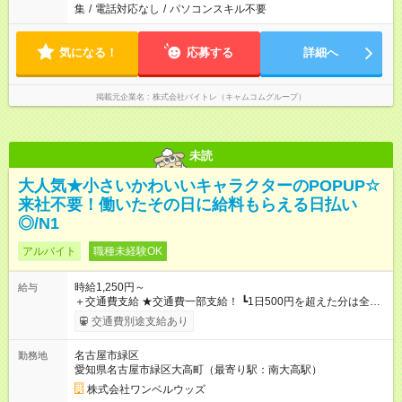
集
/
電話対応なし
/
パソコンスキル不要
気になる！
応募する
詳細へ
掲載元企業名
株式会社バイトレ（キャムコムグループ）
未読
大人気★小さいかわいいキャラクターのPOPUP☆
来社不要！働いたその日に給料もらえる日払い
◎/N1
アルバイト
職種未経験OK
時給1,250円～
給与
＋交通費支給 ★交通費一部支給！ ┗1日500円を超えた分は全額
支給！ ※往復500円以内の方は自己負担となります ★日払い
交通費別途支給あり
OK！（規定あり） ┗働いたその日に現金GET♪ お仕事後はコン
ビニATMから 日払い分を引き落とせます！ 【試用期間】試用
名古屋市緑区
勤務地
期間なし
愛知県名古屋市緑区大高町（最寄り駅：南大高駅）
株式会社ワンベルウッズ