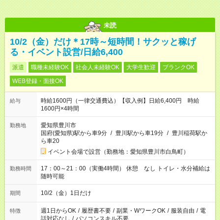
未読
10/2（金）だけ＊17時～短時間！サクッと稼げ
る・イベント設営/日給6,400
派遣
職種未経験OK
社会人未経験OK
大学生歓迎
ブランクOK
WEB登録・面接OK
時給1600円（一律交通費込）【収入例】日給6,400円 時給
給与
1600円×4時間
愛知県豊川市
勤務地
国府(愛知県)駅から車9分
/
豊川駅から車19分
/
豊川稲荷駅か
ら車20
イベント会場で設営（勤務地：愛知県豊川市白鳥町）
17：00～21：00（実働4時間） 休憩 なし トイレ・水分補給は
勤務時間
随時可能
10/2（金）1日だけ
期間
週1日からOK
/
履歴書不要
/
副業・WワークOK
/
服装自由
/
電
特徴
話対応なし
/
パソコンスキル不要