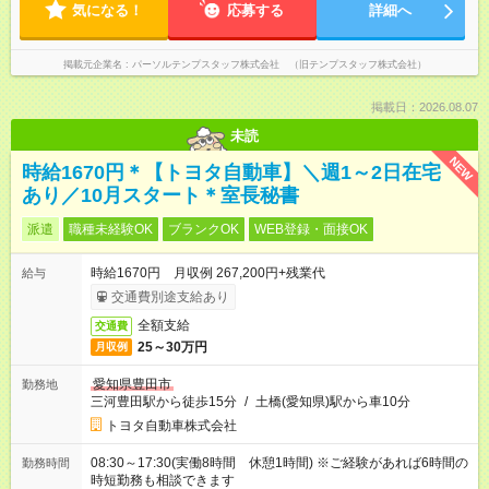
気になる！
応募する
詳細へ
掲載元企業名
パーソルテンプスタッフ株式会社 （旧テンプスタッフ株式会社）
掲載日：2026.08.07
未読
NEW
時給1670円＊【トヨタ自動車】＼週1～2日在宅
あり／10月スタート＊室長秘書
派遣
職種未経験OK
ブランクOK
WEB登録・面接OK
時給1670円 月収例 267,200円+残業代
給与
交通費別途支給あり
全額支給
交通費
25～30万円
月収例
愛知県豊田市
勤務地
三河豊田駅から徒歩15分
/
土橋(愛知県)駅から車10分
トヨタ自動車株式会社
08:30～17:30(実働8時間 休憩1時間) ※ご経験があれば6時間の
勤務時間
時短勤務も相談できます