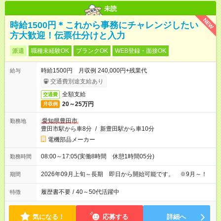
未読
NEW
時給1500円＊これから事務にチャレンジしたい
方大歓迎！伝票仕分けと入力
派遣
職種未経験OK
ブランクOK
WEB登録・面接OK
時給1500円 月収例 240,000円+残業代
給与
交通費別途支給あり
全額支給
交通費
20～25万円
月収例
愛知県豊田市
勤務地
豊田市駅から車8分
/
新豊田駅から車10分
電機部品メーカー
08:00～17:05(実働8時間 休憩1時間05分)
勤務時間
2026年09月上旬～長期 即日から開始可能です。 ※9月～！
期間
履歴書不要
/
40～50代活躍中
特徴
気になる！
応募する
詳細へ