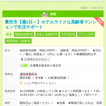
掲載日：2026.08.07
未読
NEW
豊田市【週2日～】ホテルライクな高齢者マンシ
ョンで生活サポート
派遣
職種未経験OK
社会人未経験OK
大学生歓迎
ブランクOK
WEB登録・面接OK
無資格未経験：時給1300円～ 経験者：時給1550円～ ★日払
給与
い／週払い制度あり（月払いも選べます）※稼働開始時は手続き
完了次第のお支払いとなります。
交通費別途支給あり
交通費全額支給※規定有
交通費
愛知県豊田市
勤務地
豊田市駅
/
浄水駅
/
土橋(愛知県)駅
/
…
＜シニア向けマンション＞
★1日6時間～の時短シフトOK ★スタート時間選べます！ 7:00～
勤務時間
16:00 9:00～17:00 11:00～19:00 など 残業なし！ ※Wワークの
場合、他のお仕事と合わせ週40時間超の就業はご案内できませ
ん ※法令に基づき、週20時間以上勤務は社会保険への加入対象
開始日はご相談ください！ ★急募 ★職場が気に入れば、長期
期間