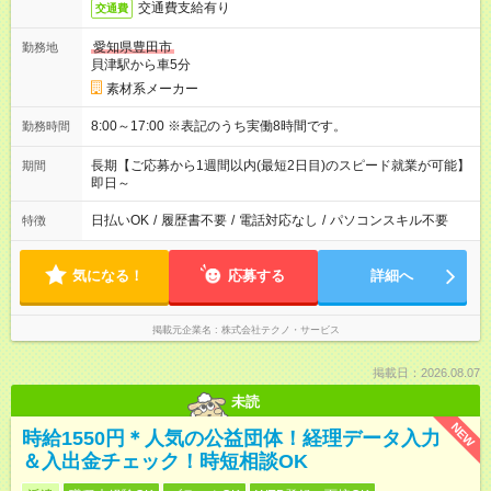
交通費支給有り
交通費
愛知県豊田市
勤務地
貝津駅から車5分
素材系メーカー
8:00～17:00 ※表記のうち実働8時間です。
勤務時間
長期【ご応募から1週間以内(最短2日目)のスピード就業が可能】
期間
即日～
日払いOK
/
履歴書不要
/
電話対応なし
/
パソコンスキル不要
特徴
気になる！
応募する
詳細へ
掲載元企業名
株式会社テクノ・サービス
掲載日：2026.08.07
未読
NEW
時給1550円＊人気の公益団体！経理データ入力
＆入出金チェック！時短相談OK