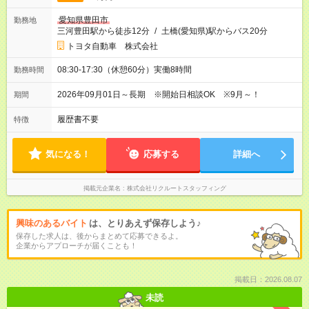
愛知県豊田市
勤務地
三河豊田駅から徒歩12分
/
土橋(愛知県)駅からバス20分
トヨタ自動車 株式会社
08:30-17:30（休憩60分）実働8時間
勤務時間
2026年09月01日～長期 ※開始日相談OK ※9月～！
期間
履歴書不要
特徴
気になる！
応募する
詳細へ
掲載元企業名
株式会社リクルートスタッフィング
興味のあるバイト
は、とりあえず保存しよう♪
保存した求人は、後からまとめて応募できるよ。
企業からアプローチが届くことも！
掲載日：2026.08.07
未読