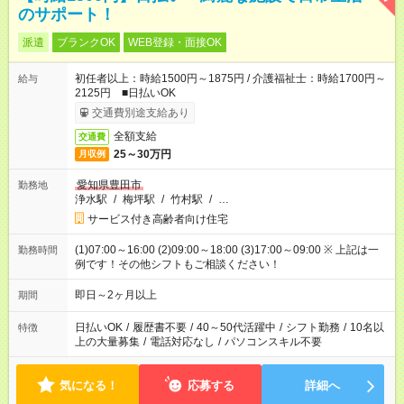
のサポート！
派遣
ブランクOK
WEB登録・面接OK
初任者以上：時給1500円～1875円 / 介護福祉士：時給1700円～
給与
2125円 ■日払いOK
交通費別途支給あり
全額支給
交通費
25～30万円
月収例
愛知県豊田市
勤務地
浄水駅
/
梅坪駅
/
竹村駅
/
…
サービス付き高齢者向け住宅
(1)07:00～16:00 (2)09:00～18:00 (3)17:00～09:00 ※ 上記は一
勤務時間
例です！その他シフトもご相談ください！
即日～2ヶ月以上
期間
日払いOK
/
履歴書不要
/
40～50代活躍中
/
シフト勤務
/
10名以
特徴
上の大量募集
/
電話対応なし
/
パソコンスキル不要
気になる！
応募する
詳細へ