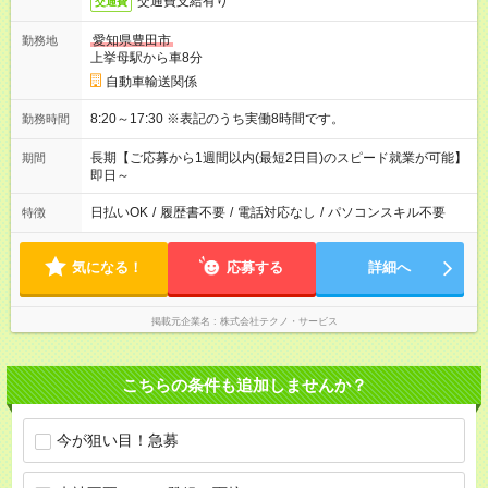
交通費支給有り
交通費
愛知県豊田市
勤務地
上挙母駅から車8分
自動車輸送関係
8:20～17:30 ※表記のうち実働8時間です。
勤務時間
長期【ご応募から1週間以内(最短2日目)のスピード就業が可能】
期間
即日～
日払いOK
/
履歴書不要
/
電話対応なし
/
パソコンスキル不要
特徴
気になる！
応募する
詳細へ
掲載元企業名
株式会社テクノ・サービス
こちらの条件も追加しませんか？
今が狙い目！急募