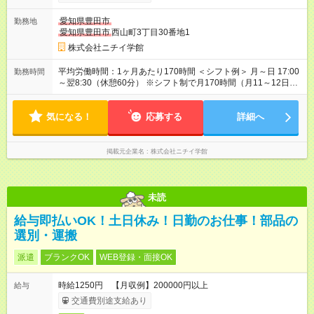
あり 試用期間の長さ：3ヶ月 雇用形態、給与は本採用時と同じ
です。
愛知県豊田市
勤務地
愛知県豊田市
西山町3丁目30番地1
株式会社ニチイ学館
平均労働時間：1ヶ月あたり170時間 ＜シフト例＞ 月～日 17:00
勤務時間
～翌8:30（休憩60分） ※シフト制で月170時間（月11～12日）
の就業 ※年末年始、お盆、GWの出勤もあります 平均労働時
間：1ヶ月あたり170時間 ＜シフト例＞ 月～日 17:00～翌
気になる！
8:30（休憩60分） ※シフト制で月170時間（月11～12日）の就
応募する
詳細へ
業 ※年末年始、お盆、GWの出勤もあります
掲載元企業名
株式会社ニチイ学館
未読
給与即払いOK！土日休み！日勤のお仕事！部品の
選別・運搬
派遣
ブランクOK
WEB登録・面接OK
時給1250円 【月収例】200000円以上
給与
交通費別途支給あり