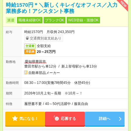
NEW
時給1570円＊＼新しくキレイなオフィス／入力
業務多め！アシスタント事務
派遣
職種未経験OK
ブランクOK
WEB登録・面接OK
時給1570円 月収例 243,350円
給与
交通費別途支給あり
全額支給
交通費
20～25万円
月収例
愛知県豊田市
勤務地
豊田市駅から車12分
/
新上挙母駅から車13分
自動車部品メーカー
08:30～17:00(実働7時間45分 休憩45分)
勤務時間
2026年10月上旬～長期 ※10月～！
期間
履歴書不要
/
40～50代活躍中
/
服装自由
特徴
気になる！
応募する
詳細へ