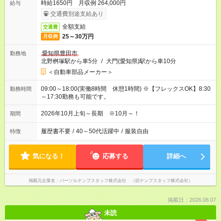
時給1650円 月収例 264,000円
給与
交通費別途支給あり
全額支給
交通費
25～30万円
月収例
愛知県豊田市
勤務地
北野桝塚駅から車5分
/
大門(愛知県)駅から車10分
＜自動車部品メーカー＞
09:00～18:00(実働8時間 休憩1時間) ※【フレックスOK】8:30
勤務時間
～17:30勤務も可能です。
2026年10月上旬～長期 ※10月～！
期間
履歴書不要
/
40～50代活躍中
/
服装自由
特徴
気になる！
応募する
詳細へ
掲載元企業名
パーソルテンプスタッフ株式会社 （旧テンプスタッフ株式会社）
掲載日：2026.08.07
未読