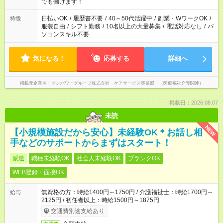
となります ※労働者派遣法（日雇い派遣の原則禁止）により、
でも働けます！
短時間・短期間の就業はご案内が難しい場合があります
日払いOK
/
履歴書不要
/
40～50代活躍中
/
副業・WワークOK
/
特徴
服装自由
/
シフト勤務
/
10名以上の大量募集
/
電話対応なし
/
パ
ソコンスキル不要
気になる！
応募する
詳細へ
掲載元企業名
マンパワーグループ株式会社 ケアサービス事業部 （医療福祉介護関連）
掲載日：2026.08.07
未読
NEW
【小規模施設だから安心】未経験OK＊お話し相
手などのサポートからまずはスタート！
派遣
職種未経験OK
社会人未経験OK
ブランクOK
WEB登録・面接OK
無資格の方：時給1400円～1750円 / 介護福祉士：時給1700円～
給与
2125円 / 初任者以上：時給1500円～1875円
交通費別途支給あり