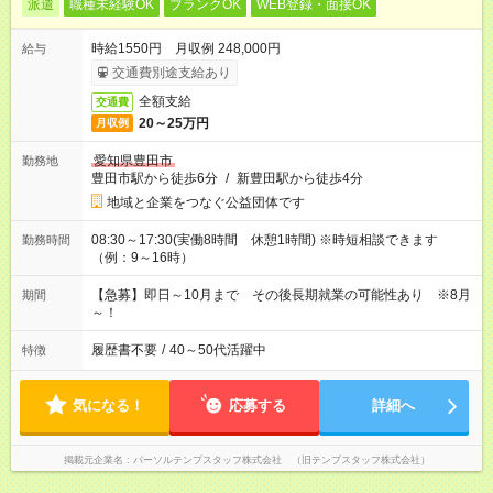
派遣
職種未経験OK
ブランクOK
WEB登録・面接OK
時給1550円 月収例 248,000円
給与
交通費別途支給あり
全額支給
交通費
20～25万円
月収例
愛知県豊田市
勤務地
豊田市駅から徒歩6分
/
新豊田駅から徒歩4分
地域と企業をつなぐ公益団体です
08:30～17:30(実働8時間 休憩1時間) ※時短相談できます
勤務時間
（例：9～16時）
【急募】即日～10月まで その後長期就業の可能性あり ※8月
期間
～！
履歴書不要
/
40～50代活躍中
特徴
気になる！
応募する
詳細へ
掲載元企業名
パーソルテンプスタッフ株式会社 （旧テンプスタッフ株式会社）