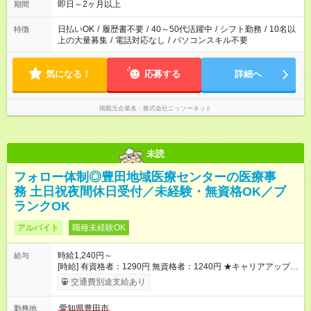
即日～2ヶ月以上
期間
日払いOK
/
履歴書不要
/
40～50代活躍中
/
シフト勤務
/
10名以
特徴
上の大量募集
/
電話対応なし
/
パソコンスキル不要
気になる！
応募する
詳細へ
掲載元企業名
株式会社ニッソーネット
未読
フォロー体制◎豊田地域医療センターの医療事
務 土日祝夜間休日受付／未経験・無資格OK／ブ
ランクOK
アルバイト
職種未経験OK
時給1,240円～
給与
[時給] 有資格者：1290円 無資格者：1240円 ★キャリアアップ制
度あり 進級により給与がアップします！ 【試用期間】試用期間
交通費別途支給あり
あり 試用期間の長さ：3ヶ月 雇用形態、給与は本採用時と同じ
です。
愛知県豊田市
勤務地