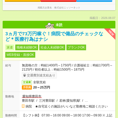
掲載元企業名
株式会社ニッソーネット
掲載日：2026.08.07
未読
NEW
3ヵ月で73万円稼ぐ！病院で備品のチェックな
ど＊医療行為はナシ
派遣
職種未経験OK
社会人未経験OK
ブランクOK
WEB登録・面接OK
無資格の方：時給1400円～1750円 / 介護福祉士：時給1700円～
給与
2125円 / 初任者以上：時給1500円～1875円
交通費別途支給あり
全額支給
交通費
20～25万円
月収例
愛知県豊田市
勤務地
豊田市駅
/
三河豊田駅
/
若林(愛知県)駅
/
…
病院 ★自宅近くの施設がいいなど勤務地ご相談ください
【シフト例】 07:00～16:00 09:00～18:00 17:00～09:00 ※ 上記
勤務時間