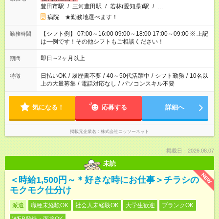
豊田市駅
/
三河豊田駅
/
若林(愛知県)駅
/
…
病院 ★勤務地選べます！
【シフト例】 07:00～16:00 09:00～18:00 17:00～09:00 ※ 上記
勤務時間
は一例です！その他シフトもご相談ください！
即日～2ヶ月以上
期間
日払いOK
/
履歴書不要
/
40～50代活躍中
/
シフト勤務
/
10名以
特徴
上の大量募集
/
電話対応なし
/
パソコンスキル不要
気になる！
応募する
詳細へ
掲載元企業名
株式会社ニッソーネット
掲載日：2026.08.07
未読
NEW
＜時給1,500円～＊好きな時にお仕事＞チラシの
モクモク仕分け
派遣
職種未経験OK
社会人未経験OK
大学生歓迎
ブランクOK