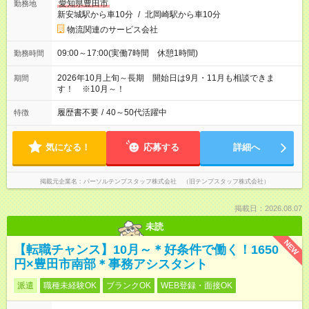
愛知県豊田市
勤務地
新安城駅から車10分
/
北岡崎駅から車10分
物流関連のサービス会社
09:00～17:00(実働7時間 休憩1時間)
勤務時間
2026年10月上旬～長期 開始日は9月・11月も相談できま
期間
す！ ※10月～！
履歴書不要
/
40～50代活躍中
特徴
気になる！
応募する
詳細へ
掲載元企業名
パーソルテンプスタッフ株式会社 （旧テンプスタッフ株式会社）
掲載日：2026.08.07
未読
NEW
【転職チャンス】10月～＊好条件で働く！1650
円×豊田市南部＊事務アシスタント
派遣
職種未経験OK
ブランクOK
WEB登録・面接OK