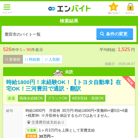
0
メニュー
気になる！
ログイン
検索結果
条件の変更
豊田市のバイト一覧
526
1,525
件中
1
～
50
件表示
平均時給:
円
新着順
時給順
人気順
掲載日：2026.08.07
未読
NEW
時給1800円！未経験OK！【トヨタ自動車】在
宅OK！三河豊田で通訳・翻訳
派遣
職種未経験OK
ブランクOK
WEB登録・面接OK
時給1800円 月収例 30万円 時給1800円×実働8h×週5日×4週
給与
+残業9h ※月収例を保証するものではありません。
交通費別途支給あり
1ヶ月3万円を上限として実費支給
交通費
30万円～
月収例