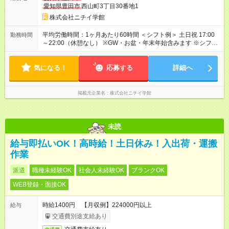
愛知県豊田市
西山町3丁目30番地1
株式会社ニチイ学館
平均労働時間：1ヶ月あたり60時間 ＜シフト例＞ 土日祝 17:00
勤務時間
～22:00（休憩なし） ※GW・お盆・年末年始含みます ※シフト
制で月40～60時間（月8～12日）の就業です ※祝日により変動
あり 平均労働時間：1ヶ月あたり60時間 ＜シフト例＞ 土日祝
気になる！
17:00～22:00（休憩なし） ※GW・お盆・年末年始含みます ※
応募する
詳細へ
シフト制で月40～60時間（月8～12日）の就業です ※祝日によ
り変動あり
掲載元企業名
株式会社ニチイ学館
未読
給与即払いOK！高時給！土日休み！入出荷・運搬
作業
派遣
職種未経験OK
社会人未経験OK
ブランクOK
WEB登録・面接OK
時給1400円 【月収例】224000円以上
給与
交通費別途支給あり