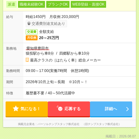
派遣
職種未経験OK
ブランクOK
WEB登録・面接OK
時給1450円 月収例 203,000円
給与
交通費別途支給あり
全額支給
交通費
20～25万円
月収例
愛知県豊田市
勤務地
猿投駅から車8分
/
四郷駅から車10分
最高クラスの［はたらく車］総合メーカー
09:00～17:00(実働7時間 休憩1時間)
勤務時間
2026年10月上旬～長期 ※10月～！
期間
履歴書不要
/
40～50代活躍中
特徴
気になる！
応募する
詳細へ
掲載元企業名
パーソルテンプスタッフ株式会社 （旧テンプスタッフ株式会社）
掲載日：2026.08.07