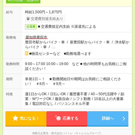
WEB登録・面接OK
時給1,500円～1,875円
給与
交通費別途支給あり
■ 交通費規定内支給 ※派遣先による
交通費
愛知県豊田市
勤務地
豊田市駅からバイク・車
/
新豊田駅からバイク・車
/
浄水駅か
らバイク・車
/
…
■物流センターなど ■勤務地選べます
9:00～17:00 10:00～19:00 など ■ 他の時間帯もお気軽にご相
勤務時間
談ください！
単発1日～！ ★勤務開始日や期間はお気軽にご相談くださ
期間
い！ ＃8月～ ＃9月～
週1日からOK
/
日払いOK
/
履歴書不要
/
40～50代活躍中
/
副
特徴
業・WワークOK
/
服装自由
/
シフト勤務
/
10名以上の大量募
集
/
電話対応なし
/
パソコンスキル不要
気になる！
応募する
詳細へ
掲載元企業名
株式会社バイトレ（キャムコムグループ）