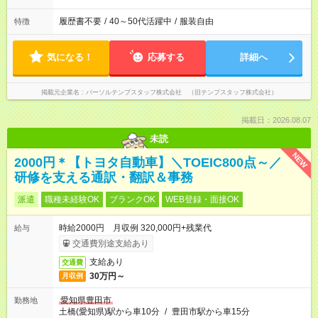
履歴書不要
/
40～50代活躍中
/
服装自由
特徴
気になる！
応募する
詳細へ
掲載元企業名
パーソルテンプスタッフ株式会社 （旧テンプスタッフ株式会社）
掲載日：2026.08.07
未読
NEW
2000円＊【トヨタ自動車】＼TOEIC800点～／
研修を支える通訳・翻訳＆事務
派遣
職種未経験OK
ブランクOK
WEB登録・面接OK
時給2000円 月収例 320,000円+残業代
給与
交通費別途支給あり
支給あり
交通費
30万円～
月収例
愛知県豊田市
勤務地
土橋(愛知県)駅から車10分
/
豊田市駅から車15分