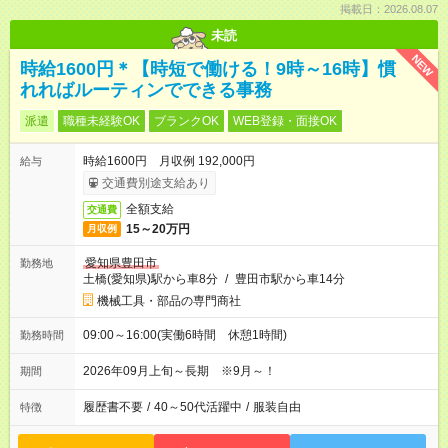
掲載日：2026.08.07
未読
NEW
時給1600円＊【時短で働ける！9時～16時】慣
れればルーティンでできる事務
派遣
職種未経験OK
ブランクOK
WEB登録・面接OK
時給1600円 月収例 192,000円
給与
交通費別途支給あり
全額支給
交通費
15～20万円
月収例
愛知県豊田市
勤務地
土橋(愛知県)駅から車8分
/
豊田市駅から車14分
機械工具・部品の専門商社
09:00～16:00(実働6時間 休憩1時間)
勤務時間
2026年09月上旬～長期 ※9月～！
期間
履歴書不要
/
40～50代活躍中
/
服装自由
特徴