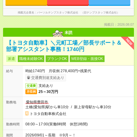
掲載元企業名
パーソルテンプスタッフ株式会社 （旧テンプスタッフ株式会社）
掲載日：2026.08.07
未読
NEW
【トヨタ自動車】＼元町工場／部長サポート＆
部署アシスタント事務！1740円
派遣
職種未経験OK
ブランクOK
WEB登録・面接OK
時給1740円 月収例 278,400円+残業代
給与
交通費別途支給あり
支給あり
交通費
25～30万円
月収例
愛知県豊田市
勤務地
土橋(愛知県)駅から車10分
/
新上挙母駅から車10分
トヨタ自動車株式会社
08:00～17:00(実働8時間 休憩1時間)
勤務時間
2026/09/01～長期 ※9月～！
期間