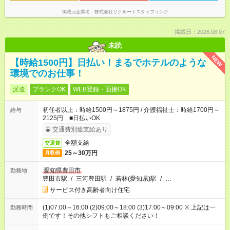
掲載元企業名
株式会社リクルートスタッフィング
掲載日：2026.08.07
未読
NEW
【時給1500円】日払い！まるでホテルのような
環境でのお仕事！
派遣
ブランクOK
WEB登録・面接OK
初任者以上：時給1500円～1875円 / 介護福祉士：時給1700円～
給与
2125円 ■日払いOK
交通費別途支給あり
全額支給
交通費
25～30万円
月収例
愛知県豊田市
勤務地
豊田市駅
/
三河豊田駅
/
若林(愛知県)駅
/
…
サービス付き高齢者向け住宅
(1)07:00～16:00 (2)09:00～18:00 (3)17:00～09:00 ※ 上記は一
勤務時間
例です！その他シフトもご相談ください！