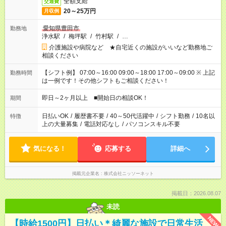
全額支給
交通費
20～25万円
月収例
愛知県豊田市
勤務地
浄水駅
/
梅坪駅
/
竹村駅
/
…
介護施設や病院など ★自宅近くの施設がいいなど勤務地ご
相談ください
【シフト例】 07:00～16:00 09:00～18:00 17:00～09:00 ※ 上記
勤務時間
は一例です！その他シフトもご相談ください！
即日～2ヶ月以上 ■開始日の相談OK！
期間
日払いOK
/
履歴書不要
/
40～50代活躍中
/
シフト勤務
/
10名以
特徴
上の大量募集
/
電話対応なし
/
パソコンスキル不要
気になる！
応募する
詳細へ
掲載元企業名
株式会社ニッソーネット
掲載日：2026.08.07
未読
NEW
【時給1500円】日払い＊綺麗な施設で日常生活