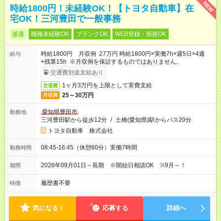
NEW
時給1800円！未経験OK！【トヨタ自動車】在
宅OK！三河豊田で一般事務
派遣
職種未経験OK
ブランクOK
WEB登録・面接OK
時給1800円 月収例 27万円 時給1800円×実働7h×週5日×4週
給与
+残業15h ※月収例を保証するものではありません。
交通費別途支給あり
1ヶ月3万円を上限として実費支給
交通費
25～30万円
月収例
愛知県豊田市
勤務地
三河豊田駅から徒歩12分
/
土橋(愛知県)駅からバス20分
トヨタ自動車 株式会社
08:45-16:45（休憩60分）実働7時間
勤務時間
2026年09月01日～長期 ※開始日相談OK ※9月～！
期間
履歴書不要
特徴
気になる！
応募する
詳細へ