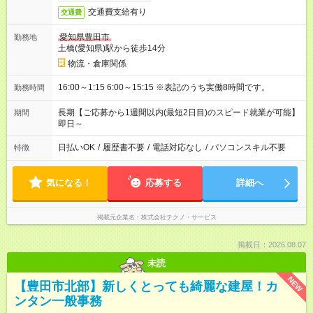
交通費支給有り
交通費
愛知県豊田市
勤務地
土橋(愛知県)駅から徒歩14分
物流・倉庫関係
16:00～1:15 6:00～15:15 ※表記のうち実働8時間です。
勤務時間
長期【ご応募から1週間以内(最短2日目)のスピード就業が可能】
期間
即日～
日払いOK
/
履歴書不要
/
電話対応なし
/
パソコンスキル不要
特徴
気になる！
応募する
詳細へ
掲載元企業名
株式会社テクノ・サービス
掲載日：2026.08.07
未読
NEW
【豊田市北部】新しくとっても綺麗な建屋！カ
ンタン一般事務