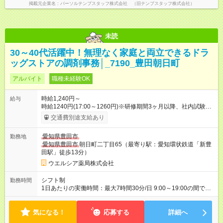
掲載元企業名
パーソルテンプスタッフ株式会社 （旧テンプスタッフ株式会社）
未読
30～40代活躍中！無理なく家庭と両立できるドラ
ッグストアの調剤事務│_7190_豊田朝日町
アルバイト
職種未経験OK
時給1,240円～
給与
時給1240円(17:00～1260円)※研修期間3ヶ月以降、社内試験に
よる更新判定あり 社内試験合格後、時給＋50～100円の昇給あ
交通費別途支給あり
り （大学生は＋20円） 試用期間あり：入社日から3ヶ月間／本
採用と待遇は変わりません。 【試用期間】試用期間あり 試用期
愛知県豊田市
勤務地
間の長さ：3ヶ月 雇用形態、給与は本採用時と同じです。
愛知県豊田市
朝日町二丁目65（最寄り駅：愛知環状鉄道「新豊
田駅」徒歩13分）
ウエルシア薬局株式会社
シフト制
勤務時間
1日あたりの実働時間：最大7時間30分/日 9:00～19:00の間で1
日7.5時間の勤務 ☆週3～5日の勤務 ※勤務曜日応相談 ☆未経
験・無資格可
気になる！
応募する
詳細へ