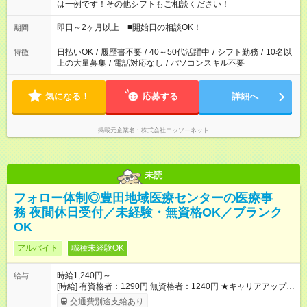
は一例です！その他シフトもご相談ください！
即日～2ヶ月以上 ■開始日の相談OK！
期間
日払いOK
/
履歴書不要
/
40～50代活躍中
/
シフト勤務
/
10名以
特徴
上の大量募集
/
電話対応なし
/
パソコンスキル不要
気になる！
応募する
詳細へ
掲載元企業名
株式会社ニッソーネット
未読
フォロー体制◎豊田地域医療センターの医療事
務 夜間休日受付／未経験・無資格OK／ブランク
OK
アルバイト
職種未経験OK
時給1,240円～
給与
[時給] 有資格者：1290円 無資格者：1240円 ★キャリアアップ制
度あり 進級により給与がアップします！ 【試用期間】試用期間
交通費別途支給あり