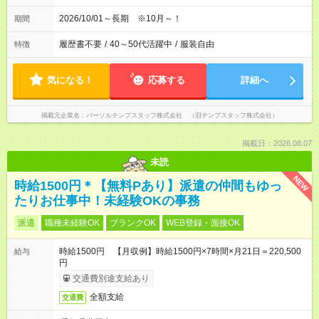
2026/10/01～長期 ※10月～！
期間
履歴書不要
/
40～50代活躍中
/
服装自由
特徴
気になる！
応募する
詳細へ
掲載元企業名
パーソルテンプスタッフ株式会社 （旧テンプスタッフ株式会社）
掲載日：2026.08.07
未読
NEW
時給1500円＊【無料Pあり】派遣の仲間もゆっ
たりお仕事中！未経験OKの事務
派遣
職種未経験OK
ブランクOK
WEB登録・面接OK
時給1500円 【月収例】時給1500円×7時間×月21日＝220,500
給与
円
交通費別途支給あり
全額支給
交通費