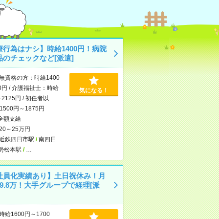
療行為はナシ】時給1400円！病院
品のチェックなど[派遣]
無資格の方：時給1400
0円 / 介護福祉士：時給
気になる！
～2125円 / 初任者以
500円～1875円
全額支給
20～25万円
近鉄四日市駅
/
南四日
勢松本駅
/
…
社員化実績あり】土日祝休み！月
9.8万！大手グループで経理[派
時給1600円～1700