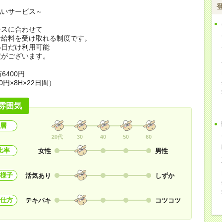
払いサービス～
ースに合わせて
お給料を受け取れる制度です。
い日だけ利用可能
定がございます。
6400円
0円×8H×22日間）
雰囲気
層
20代
30
40
50
60
比率
女性
男性
様子
活気あり
しずか
仕方
テキパキ
コツコツ