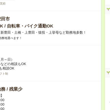
支給
豊田市
K / 自転車・バイク通勤OK
】新豊田・土橋・上豊田・猿投・上挙母など勤務地多数！
勤務地選べます！
（月～日）
などの相談もOK
も相談OK
フト制
務 / 残業少
例】
:00
:00
:00