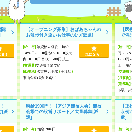
病院
【オープニング募集】おばあちゃんの
【医
]
お散歩付き添いも仕事の1つ[派遣]
で備
[給 与]
無資格未経験：時給
[給 与]
1450円～ ■週払いOK ■扶養
円～175
なる！
気になる！
内OK ■日収1万1600円以上
1700円
[交通費]
交通費全額支給
上：時給1
[勤務地]
名古屋大学駅
/
千種駅
/
[交通費]
東山公園(愛知県)駅
/
…
[月収例]
[勤務地]
市駅
/
伊
円！
時給1900円！【アジア競技大会】競技
【正
[派
会場での設営サポート／大量募集[派
収例2
遣]
遣]
[給 与]
時給1900円
[給 与]