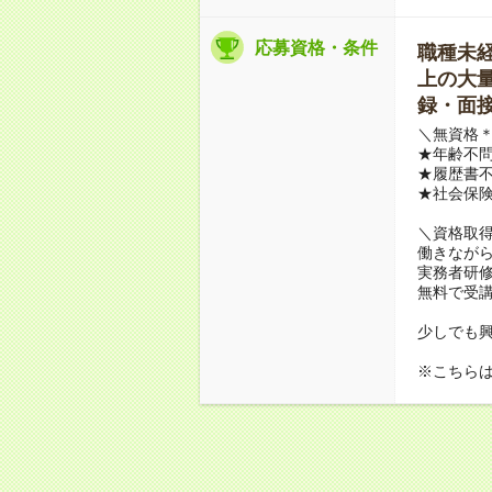
応募資格・条件
職種未経験
上の大量募
録・面接
＼無資格＊
★年齢不問
★履歴書不
★社会保
＼資格取
働きながら
実務者研
無料で受
少しでも
※こちら