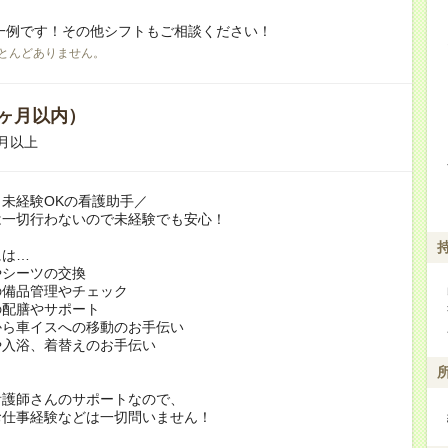
一例です！その他シフトもご相談ください！
とんどありません。
ヶ月以内）
月以上
未経験OKの看護助手／
は一切行わないので未経験でも安心！
には…
やシーツの交換
の備品管理やチェック
の配膳やサポート
から車イスへの移動のお手伝い
や入浴、着替えのお手伝い
看護師さんのサポートなので、
お仕事経験などは一切問いません！