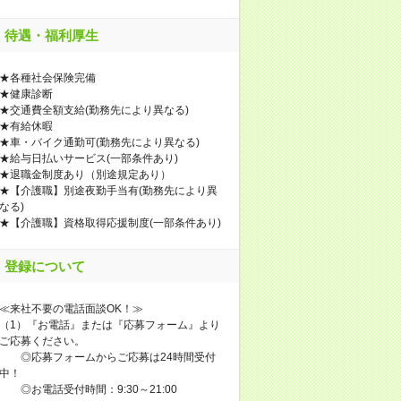
待遇・福利厚生
★各種社会保険完備
★健康診断
★交通費全額支給(勤務先により異なる)
★有給休暇
★車・バイク通勤可(勤務先により異なる)
★給与日払いサービス(一部条件あり)
★退職金制度あり（別途規定あり）
★【介護職】別途夜勤手当有(勤務先により異
なる)
★【介護職】資格取得応援制度(一部条件あり)
登録について
≪来社不要の電話面談OK！≫
（1）『お電話』または『応募フォーム』より
ご応募ください。
◎応募フォームからご応募は24時間受付
中！
◎お電話受付時間：9:30～21:00