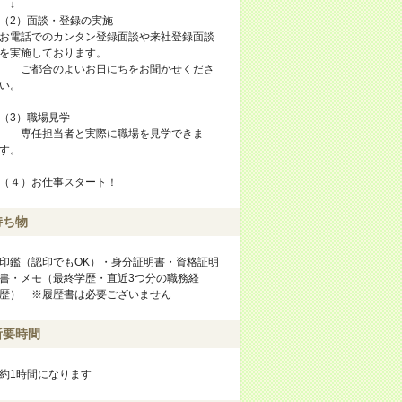
↓
（2）面談・登録の実施
お電話でのカンタン登録面談や来社登録面談
を実施しております。
ご都合のよいお日にちをお聞かせくださ
い。
（3）職場見学
専任担当者と実際に職場を見学できま
す。
（４）お仕事スタート！
持ち物
印鑑（認印でもOK）・身分証明書・資格証明
書・メモ（最終学歴・直近3つ分の職務経
歴） ※履歴書は必要ございません
所要時間
約1時間になります