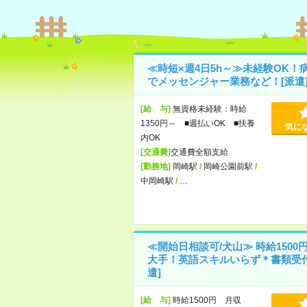
≪時短×週4日5h～≫未経験OK！
でメッセンジャー業務など！[派遣
[給 与]
無資格未経験：時給
1350円～ ■週払いOK ■扶養
気に
内OK
[交通費]
交通費全額支給
[勤務地]
岡崎駅
/
岡崎公園前駅
/
中岡崎駅
/
…
≪開始日相談可/犬山≫ 時給1500
大手！英語スキルいらず＊書類受付
遣]
[給 与]
時給1500円 月収