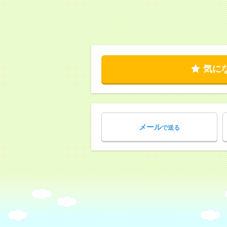
気に
メール
で送る