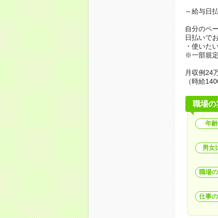
～給与日
自分のペ
日払いで
・使いた
※一部規
月収例24万
（時給140
職場の
年齢
男女
職場の
仕事の