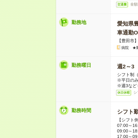
全額
交通費
勤務地
愛知県
車通勤O
【豊田市
病院 ★
勤務曜日
週2～3
シフト制
※平日のみ
※週3など
シ
休日休暇
勤務時間
シフト勤
【シフト
07:00～16
09:00～18
17:00～09