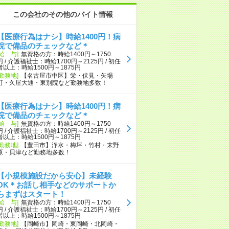
この会社のその他のバイト情報
【医療行為はナシ】時給1400円！病
院で備品のチェックなど＊
[給 与]
無資格の方：時給1400円～1750
円 / 介護福祉士：時給1700円～2125円 / 初任
者以上：時給1500円～1875円
[勤務地]
【名古屋市中区】栄・伏見・矢場
町・久屋大通・東別院など勤務地多数！
【医療行為はナシ】時給1400円！病
院で備品のチェックなど＊
[給 与]
無資格の方：時給1400円～1750
円 / 介護福祉士：時給1700円～2125円 / 初任
者以上：時給1500円～1875円
[勤務地]
【豊田市】浄水・梅坪・竹村・末野
原・貝津など勤務地多数！
【小規模施設だから安心】未経験
OK＊お話し相手などのサポートか
らまずはスタート！
[給 与]
無資格の方：時給1400円～1750
円 / 介護福祉士：時給1700円～2125円 / 初任
者以上：時給1500円～1875円
[勤務地]
【岡崎市】岡崎・東岡崎・北岡崎・