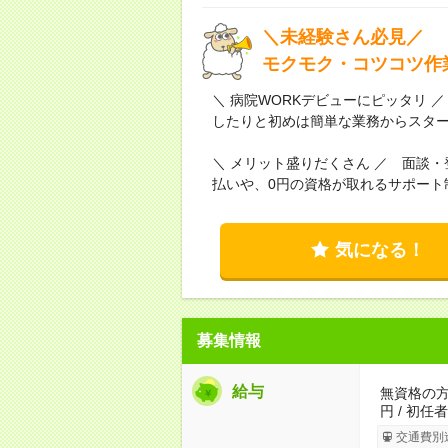
＼未経験さん必見／
モクモク・コツコツ作
＼ 病院WORKデビューにピッタリ
したりと初めは簡単な業務からスタ
＼ メリット盛りだくさん ／ 面談
払いや、0円の資格が取れるサポート
気になる！
募集情報
給与
無資格の方：
円 / 初任
交通費別