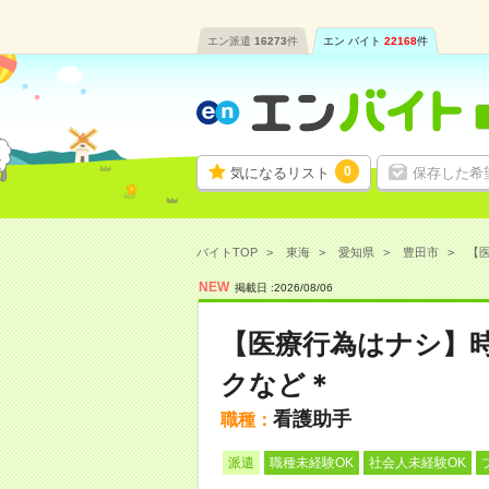
エン派遣
16273
件
エン バイト
22168
件
0
気になるリスト
保存した希
バイトTOP
東海
愛知県
豊田市
【医
NEW
掲載日 :
2026
/
08
/
06
【医療行為はナシ】時
クなど＊
看護助手
職種：
派遣
職種未経験OK
社会人未経験OK