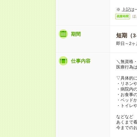
※ 上記は
ほ
残業時間
期間
短期（3
即日～2ヶ
仕事内容
＼無資格・
医療行為
▽具体的
・リネン
・病院内
・お食事
・ベッド
・トイレ
などなど
あくまで
今までの