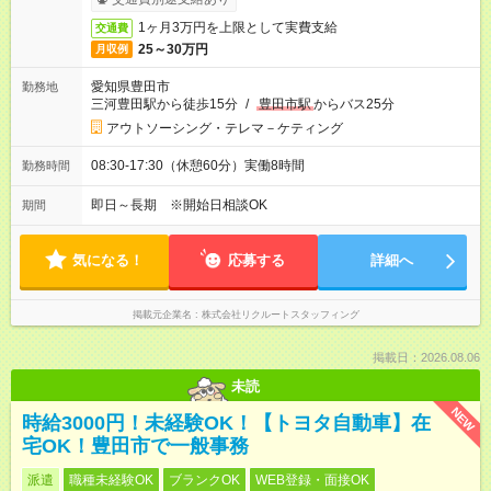
1ヶ月3万円を上限として実費支給
交通費
25～30万円
月収例
愛知県豊田市
勤務地
三河豊田駅から徒歩15分
/
豊田市駅
からバス25分
アウトソーシング・テレマ－ケティング
08:30-17:30（休憩60分）実働8時間
勤務時間
即日～長期 ※開始日相談OK
期間
気になる！
応募する
詳細へ
掲載元企業名
株式会社リクルートスタッフィング
掲載日：2026.08.06
未読
NEW
時給3000円！未経験OK！【トヨタ自動車】在
宅OK！豊田市で一般事務
派遣
職種未経験OK
ブランクOK
WEB登録・面接OK