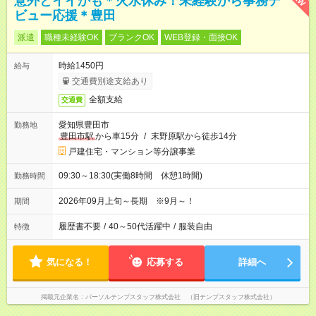
意外とイイかも＊火水休み！未経験から事務デ
ビュー応援＊豊田
派遣
職種未経験OK
ブランクOK
WEB登録・面接OK
時給1450円
給与
交通費別途支給あり
全額支給
交通費
愛知県豊田市
勤務地
豊田市駅
から車15分
/
末野原駅から徒歩14分
戸建住宅・マンション等分譲事業
09:30～18:30(実働8時間 休憩1時間)
勤務時間
2026年09月上旬～長期 ※9月～！
期間
履歴書不要
/
40～50代活躍中
/
服装自由
特徴
気になる！
応募する
詳細へ
掲載元企業名
パーソルテンプスタッフ株式会社 （旧テンプスタッフ株式会社）