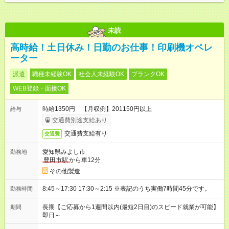
未読
高時給！土日休み！日勤のお仕事！印刷機オペレ
ーター
派遣
職種未経験OK
社会人未経験OK
ブランクOK
WEB登録・面接OK
時給1350円 【月収例】201150円以上
給与
交通費別途支給あり
交通費支給有り
交通費
愛知県みよし市
勤務地
豊田市駅
から車12分
その他製造
8:45～17:30 17:30～2:15 ※表記のうち実働7時間45分です。
勤務時間
長期【ご応募から1週間以内(最短2日目)のスピード就業が可能】
期間
即日～