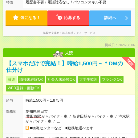
履歴書不要
/
電話対応なし
/
パソコンスキル不要
特徴
気になる！
応募する
詳細へ
掲載元企業名
株式会社テクノ・サービス
掲載日：2026.08.06
未読
NEW
【スマホだけで完結！】時給1,500円～＊DMの
仕分け
派遣
職種未経験OK
社会人未経験OK
大学生歓迎
ブランクOK
WEB登録・面接OK
時給1,500円～1,875円
給与
愛知県豊田市
勤務地
豊田市駅
からバイク・車
/
新豊田駅からバイク・車
/
浄水駅
からバイク・車
/
…
■物流センターなど ■勤務地選べます