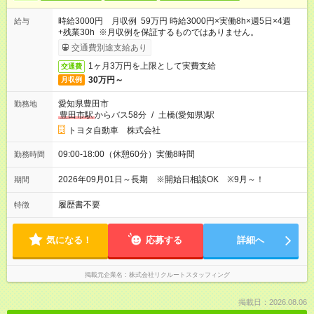
時給3000円 月収例 59万円 時給3000円×実働8h×週5日×4週
給与
+残業30h ※月収例を保証するものではありません。
交通費別途支給あり
1ヶ月3万円を上限として実費支給
交通費
30万円～
月収例
愛知県豊田市
勤務地
豊田市駅
からバス58分
/
土橋(愛知県)駅
トヨタ自動車 株式会社
09:00-18:00（休憩60分）実働8時間
勤務時間
2026年09月01日～長期 ※開始日相談OK ※9月～！
期間
履歴書不要
特徴
気になる！
応募する
詳細へ
掲載元企業名
株式会社リクルートスタッフィング
掲載日：2026.08.06