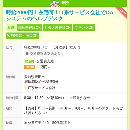
未読
NEW
時給2000円！在宅可！IT系サービス会社でOA
システムのヘルプデスク
派遣
職種未経験OK
社会人未経験OK
ブランクOK
WEB登録・面接OK
時給2000円+交 【月収例】32万円
給与
交通費別途支給あり
交通費支給
交通費
30万円～
月収例
愛知県豊田市
勤務地
豊田市駅
から徒歩3分
IT系サービス会社
8:30～17:30（休憩:60分） ※残業少なめ
勤務時間
【急募】即日～長期 ※8月～、9月～、10月～のスタートもご
期間
相談ください！
履歴書不要
/
40～50代活躍中
特徴