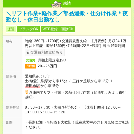
未読
＼リフト作業+軽作業／部品運搬・仕分け作業＊夜
勤なし・休日出勤なし
派遣
ブランクOK
WEB登録・面接OK
時給1360円～1700円+交通費規定支給 【月収例】月収24.1万
給与
円以上可能 時給1360円×7.6時間×22日+残業手当 ※残業時間、
月10時間で計算
交通費別途支給あり
月額上限規定あり
交通費
20～25万円
月収例
愛知県みよし市
勤務地
土橋(愛知県)駅から車15分
/
三好ケ丘駅から車12分
/
豊田市駅
から車15分
倉庫内でリフト作業・製品仕分け作業（勤務地：みよし市打
越町）
8：30～17：30（実働7時間40分） 【休憩】80分 12：00～
勤務時間
13：00 15：00～15：20
＜長期歓迎＞※転職も大歓迎！現在就労中の方もお気軽にご相談
期間
ください。