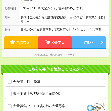
素材系メーカー
8:30～17:15 ※表記のうち実働7時間45分です。
勤務時間
長期【ご応募から1週間以内(最短2日目)のスピード就業が可能】
期間
即日～
日払いOK
/
履歴書不要
/
電話対応なし
/
パソコンスキル不要
特徴
気になる！
応募する
詳細へ
掲載元企業名
株式会社テクノ・サービス
こちらの条件も追加しませんか？
今が狙い目！急募
来社不要！WEB登録／面接OK
大量募集中！10名以上の大量募集