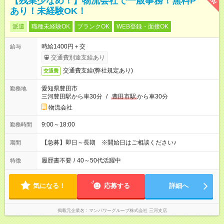
【残業少なめ！】物流会社で一般事務！無料P
あり！未経験OK！
派遣
職種未経験OK
ブランクOK
WEB登録・面接OK
時給1400円＋交
給与
交通費別途支給あり
交通費支給(弊社規定あり)
交通費
愛知県豊田市
勤務地
三河豊田駅から車30分
/
豊田市駅
から車30分
物流会社
9:00～18:00
勤務時間
【急募】即日～長期 ※開始日はご相談ください♪
期間
履歴書不要
/
40～50代活躍中
特徴
気になる！
応募する
詳細へ
掲載元企業名
マンパワーグループ株式会社 三河支店