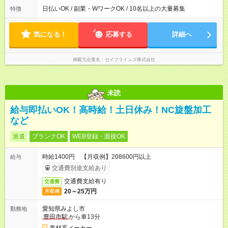
早く終わることの方が多いと思います。現場によっては午前中
日払いOK / 副業・WワークOK / 10名以上の大量募集
特徴
で終わってしまう場合も。その場合も日給は同額支給！ ▶ご希
望の方は夜勤（21:00～6:00）のお仕事も可能。
気になる！
応募する
詳細へ
掲載元企業名
セイフラインズ株式会社
未読
給与即払いOK！高時給！土日休み！NC旋盤加工
など
派遣
ブランクOK
WEB登録・面接OK
時給1400円 【月収例】208600円以上
給与
交通費別途支給あり
交通費支給有り
交通費
20～25万円
月収例
愛知県みよし市
勤務地
豊田市駅
から車13分