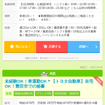
【1日3時間～も相談OK!】 ＜シフト例＞ 9:00～12:00 12:00～
勤務時間
17:00 17:00～22:00 18:00～21:00 など こちら以外の時間帯も
お気軽にご相談ください！
単発1日～！ ★勤務開始日や期間はお気軽にご相談くださ
期間
い！ ＃8月～ ＃9月～
週1日からOK
/
日払いOK
/
履歴書不要
/
40～50代活躍中
/
副
特徴
業・WワークOK
/
服装自由
/
シフト勤務
/
10名以上の大量募
集
/
電話対応なし
/
パソコンスキル不要
気になる！
応募する
詳細へ
掲載元企業名
株式会社バイトレ（キャムコムグループ）
掲載日：2026.08.05
未読
NEW
未経験OK！車通勤OK＊【トヨタ自動車】在宅
OK！豊田市での秘書
派遣
職種未経験OK
ブランクOK
WEB登録・面接OK
時給1670円 月収例 29万円 時給1670円×実働8h×週5日×4週
給与