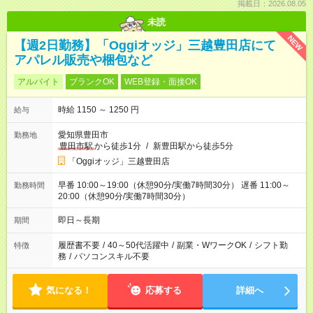
掲載日：2026.08.05
未読
NEW
【週2日勤務】「Oggiオッジ」三越豊田店にて
アパレル販売や梱包など
アルバイト
ブランクOK
WEB登録・面接OK
時給 1150 ～ 1250 円
給与
愛知県豊田市
勤務地
豊田市駅
から徒歩1分
/
新豊田駅から徒歩5分
「Oggiオッジ」三越豊田店
早番 10:00～19:00（休憩90分/実働7時間30分） 遅番 11:00～
勤務時間
20:00（休憩90分/実働7時間30分）
即日～長期
期間
履歴書不要
/
40～50代活躍中
/
副業・WワークOK
/
シフト勤
特徴
務
/
パソコンスキル不要
気になる！
応募する
詳細へ