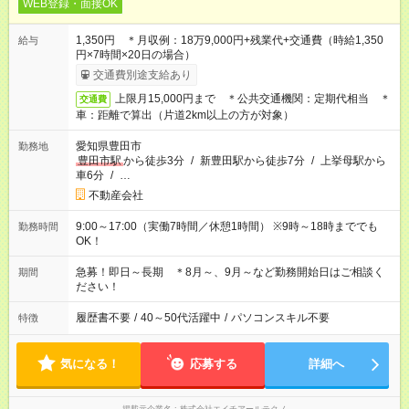
WEB登録・面接OK
1,350円 ＊月収例：18万9,000円+残業代+交通費（時給1,350
給与
円×7時間×20日の場合）
交通費別途支給あり
上限月15,000円まで ＊公共交通機関：定期代相当 ＊
交通費
車：距離で算出（片道2km以上の方が対象）
愛知県豊田市
勤務地
豊田市駅
から徒歩3分
/
新豊田駅から徒歩7分
/
上挙母駅から
車6分
/
…
不動産会社
9:00～17:00（実働7時間／休憩1時間） ※9時～18時まででも
勤務時間
OK！
急募！即日～長期 ＊8月～、9月～など勤務開始日はご相談く
期間
ださい！
履歴書不要
/
40～50代活躍中
/
パソコンスキル不要
特徴
気になる！
応募する
詳細へ