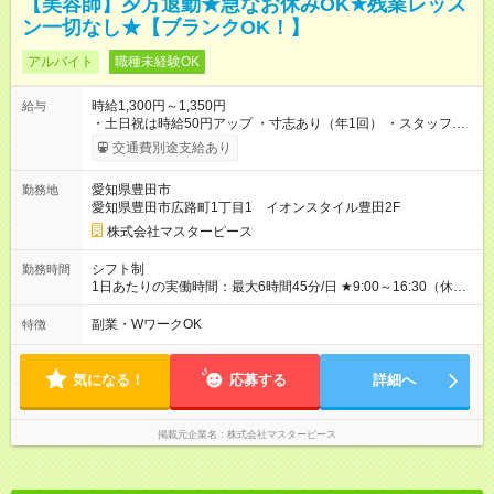
【美容師】夕方退勤★急なお休みOK★残業レッス
ン一切なし★【ブランクOK！】
アルバイト
職種未経験OK
時給1,300円～1,350円
給与
・土日祝は時給50円アップ ・寸志あり（年1回） ・スタッフ紹
介手当あり ※試用期間2ヶ月(給与・待遇に変動なし) 【試用期
交通費別途支給あり
間】試用期間あり 試用期間の長さ：2ヶ月 雇用形態、給与は本
採用時と同じです。
愛知県豊田市
勤務地
愛知県豊田市広路町1丁目1 イオンスタイル豊田2F
株式会社マスターピース
シフト制
勤務時間
1日あたりの実働時間：最大6時間45分/日 ★9:00～16:30（休憩
45分） ★週3～4日 ★残業レッスン一切なし →営業中にレッス
ンを行い、そこで技術を習得していただきます。 また、レッス
副業・WワークOK
特徴
ン中もきちんとお給料をもらうことができますので、ご安心く
ださい。 ★休みの日の講習参加、モデルハントなし 上記の勤務
条件以外でご希望があったらご相談ください！
気になる！
応募する
詳細へ
掲載元企業名
株式会社マスターピース