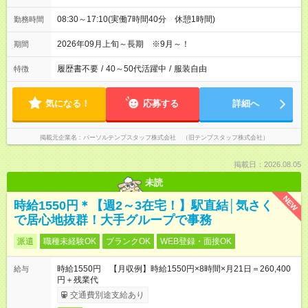
08:30～17:10(実働7時間40分 休憩1時間)
勤務時間
2026年09月上旬～長期 ※9月～！
期間
履歴書不要
/
40～50代活躍中
/
服装自由
特徴
気になる！
応募する
詳細へ
掲載元企業名
パーソルテンプスタッフ株式会社 （旧テンプスタッフ株式会社）
掲載日：2026.08.05
未読
NEW
時給1550円＊【週2～3在宅！】駅直結│気さく
で居心地抜群！大手グループで事務
派遣
職種未経験OK
ブランクOK
WEB登録・面接OK
時給1550円 【月収例】時給1550円×8時間×月21日＝260,400
給与
円＋残業代
交通費別途支給あり