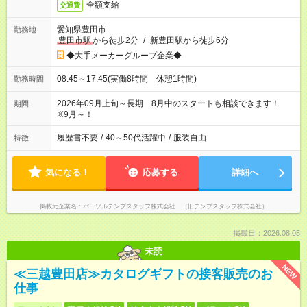
全額支給
交通費
愛知県豊田市
勤務地
豊田市駅
から徒歩2分
/
新豊田駅から徒歩6分
◆大手メーカーグループ企業◆
08:45～17:45(実働8時間 休憩1時間)
勤務時間
2026年09月上旬～長期 8月中のスタートも相談できます！
期間
※9月～！
履歴書不要
/
40～50代活躍中
/
服装自由
特徴
気になる！
応募する
詳細へ
掲載元企業名
パーソルテンプスタッフ株式会社 （旧テンプスタッフ株式会社）
掲載日：2026.08.05
未読
NEW
≪三越豊田店≫カタログギフトの接客販売のお
仕事