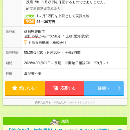
+残業15h ※月収例を保証するものではありません。
交通費別途支給あり
1ヶ月3万円を上限として実費支給
交通費
25～30万円
月収例
愛知県豊田市
勤務地
豊田市駅
からバス58分
/
土橋(愛知県)駅
トヨタ自動車 株式会社
08:30-17:30（休憩60分）実働8時間
勤務時間
2026年09月01日～長期 ※開始日相談OK ※9月～！
期間
履歴書不要
特徴
気になる！
応募する
詳細へ
掲載元企業名
株式会社リクルートスタッフィング
未読