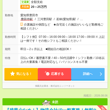
全額支給
交通費
20～25万円
月収例
愛知県豊田市
勤務地
豊田市駅
/
三河豊田駅
/
若林(愛知県)駅
/
…
介護施設や病院など ★自宅近くの施設がいいなど勤務地ご
相談ください
【シフト例】 07:00～16:00 09:00～18:00 17:00～09:00 ※ 上記
勤務時間
は一例です！その他シフトもご相談ください！
即日～2ヶ月以上 ■開始日の相談OK！
期間
日払いOK
/
履歴書不要
/
40～50代活躍中
/
シフト勤務
/
10名以
特徴
上の大量募集
/
電話対応なし
/
パソコンスキル不要
気になる！
応募する
詳細へ
掲載元企業名
株式会社ニッソーネット
掲載日：2026.08.06
未読
NEW