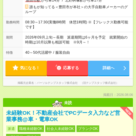
豊田市駅
から車14分
/
北野桝塚駅から車17分
誰もが知ってる＜豊田市が本社＞の大手自動車メーカーのグ
ループ
08:30～17:30(実働8時間 休憩1時間) ※【フレックス勤務可能
勤務時間
です】
2026年09月上旬～長期 派遣期間は6ヶ月を予定 就業開始の
期間
時期は10月以降も相談可能 ※9月～！
40～50代活躍中
/
服装自由
特徴
気になる！
応募する
詳細へ
掲載元企業名
パーソルテンプスタッフ株式会社 （旧テンプスタッフ株式会社）
掲載日：2026.08.06
未読
NEW
未経験OK！不動産会社でPCデータ入力など営
業事務@車・電車OK
派遣
職種未経験OK
社会人未経験OK
ブランクOK