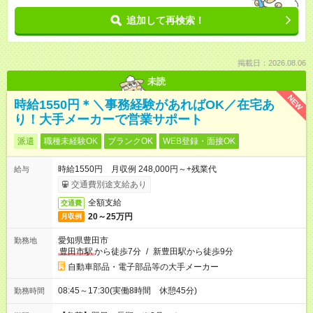
追加して再検索！
掲載日：2026.08.06
未読
NEW
時給1550円＊＼事務経験があればOK／在宅あ
り！大手メーカーで営業サポート
派遣
職種未経験OK
ブランクOK
WEB登録・面接OK
時給1550円 月収例 248,000円～+残業代
給与
交通費別途支給あり
全額支給
交通費
20～25万円
月収例
愛知県豊田市
勤務地
豊田市駅
から徒歩7分
/
新豊田駅から徒歩9分
自動車部品・電子部品等の大手メーカー
08:45～17:30(実働8時間 休憩45分)
勤務時間