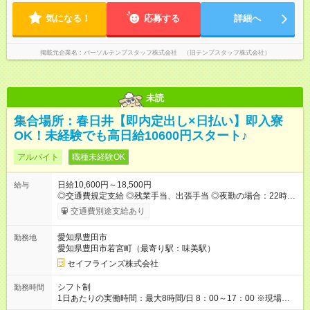
気になる！
応募する
詳細へ
掲載元企業名
パーソルテンプスタッフ株式会社 （旧テンプスタッフ株式会社）
未読
集合場所：春日井【即内定出し×日払い】即入寮
OK！未経験でも高日給10600円スタート♪
アルバイト
職種未経験OK
日給10,600円～18,500円
給与
◎交通費規定支給 ◎残業手当、出張手当 ◎夜勤の場合：22時～
翌5時は割増給与 ◎日払い・週払い可(希望者／条件有) ◎熱中症
交通費別途支給あり
対策キッド完備 ◎アイス食べ放題 ◎食料支援(パスタ・ラーメン
配布) ＜月収例＞ 入社3か月：月収28万 入社1年：月収39万 ◎自
愛知県豊田市
勤務地
分のぺースで勤務可能 週4～OK！あなたの働き方と相談します♪
愛知県豊田市若宮町（最寄り駅：味美駅）
ダブルワークも可能です☺ ◎髪色、ピアス、タトゥーOK おしゃ
れも自由に楽しめます！ 【試用期間】試用期間あり 試用期間の
セイフラインズ株式会社
長さ：3ヶ月 雇用形態、給与は本採用時と同じです。
シフト制
勤務時間
1日あたりの実働時間：最大8時間/日 8：00～17：00 ※現場によ
っては多少時間は前後します ▶残業ほとんどなし！ ▶時間より