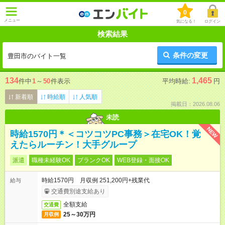
0
メニュー
気になる！
ログイン
検索結果
条件の変更
豊田市のバイト一覧
134
1,465
件中
1
～
50
件表示
平均時給:
円
新着順
時給順
人気順
掲載日：2026.08.06
未読
NEW
時給1570円＊＜コツコツPC事務＞在宅OK！覚
えたらルーチン！大手グループ
派遣
職種未経験OK
ブランクOK
WEB登録・面接OK
時給1570円 月収例 251,200円+残業代
給与
交通費別途支給あり
全額支給
交通費
25～30万円
月収例