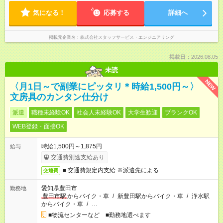
気になる！
応募する
詳細へ
掲載元企業名
株式会社スタッフサービス・エンジニアリング
掲載日：2026.08.05
未読
NEW
〈月1日～で副業にピッタリ＊時給1,500円～〉
文房具のカンタン仕分け
派遣
職種未経験OK
社会人未経験OK
大学生歓迎
ブランクOK
WEB登録・面接OK
時給1,500円～1,875円
給与
交通費別途支給あり
■ 交通費規定内支給 ※派遣先による
交通費
愛知県豊田市
勤務地
豊田市駅
からバイク・車
/
新豊田駅からバイク・車
/
浄水駅
からバイク・車
/
…
■物流センターなど ■勤務地選べます