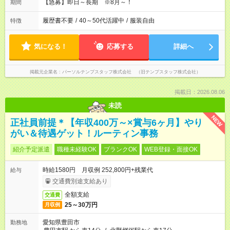
【急募】即日～長期 ※8月～！
期間
履歴書不要
/
40～50代活躍中
/
服装自由
特徴
気になる！
応募する
詳細へ
掲載元企業名
パーソルテンプスタッフ株式会社 （旧テンプスタッフ株式会社）
掲載日：2026.08.06
未読
NEW
正社員前提＊【年収400万～×賞与6ヶ月】やり
がい＆待遇ゲット！ルーティン事務
紹介予定派遣
職種未経験OK
ブランクOK
WEB登録・面接OK
時給1580円 月収例 252,800円+残業代
給与
交通費別途支給あり
全額支給
交通費
25～30万円
月収例
愛知県豊田市
勤務地