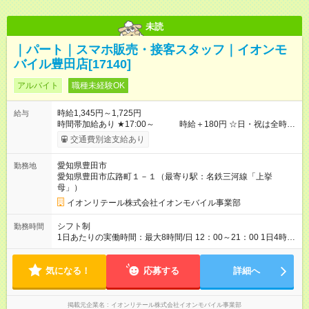
未読
｜パート｜スマホ販売・接客スタッフ｜イオンモ
バイル豊田店[17140]
アルバイト
職種未経験OK
時給1,345円～1,725円
給与
時間帯加給あり ★17:00～ 時給＋180円 ☆日・祝は全時間
帯さらに時給＋200円UP！ ※学生アルバイトの情報は【学生ア
交通費別途支給あり
ルバイト】求人ページをご確認ください。 ◇昇給あり（年１
回） ◇賞与あり ◇社員登用あり ◇交通費全額支給（社内規定）
愛知県豊田市
勤務地
◇試用期間最大4ヶ月あり（時給は変わりません） 【試用期間】
愛知県豊田市広路町１－１（最寄り駅：名鉄三河線「上挙
試用期間あり 試用期間の長さ：4ヶ月 雇用形態、給与は本採用
母」）
時と同じです。 試用期間中の労働時間は月間80時間未満となり
ます。
イオンリテール株式会社イオンモバイル事業部
シフト制
勤務時間
1日あたりの実働時間：最大8時間/日 12：00～21：00 1日4時間
～、週3日～OK ※1日の勤務シフト例 12：00～19：00 15：00
～21：00 上記シフトは一例です。 ◇基本残業なし。発生時は原
気になる！
則同月度内で調整を行います ◇休憩30～60分あり（1日の労働時
応募する
詳細へ
間による） ◇他店への販売応援、転勤なし
掲載元企業名
イオンリテール株式会社イオンモバイル事業部