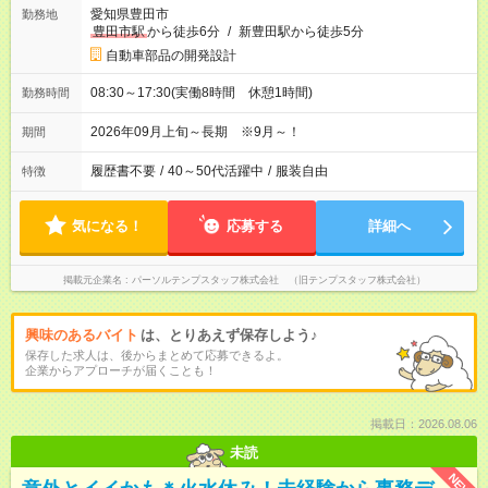
愛知県豊田市
勤務地
豊田市駅
から徒歩6分
/
新豊田駅から徒歩5分
自動車部品の開発設計
08:30～17:30(実働8時間 休憩1時間)
勤務時間
2026年09月上旬～長期 ※9月～！
期間
履歴書不要
/
40～50代活躍中
/
服装自由
特徴
気になる！
応募する
詳細へ
掲載元企業名
パーソルテンプスタッフ株式会社 （旧テンプスタッフ株式会社）
興味のあるバイト
は、とりあえず保存しよう♪
保存した求人は、後からまとめて応募できるよ。
企業からアプローチが届くことも！
掲載日：2026.08.06
未読
NEW