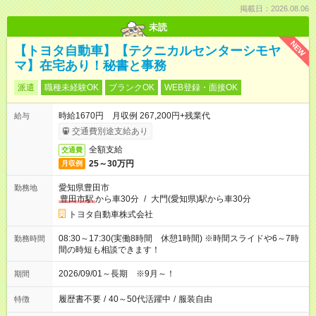
掲載日：2026.08.06
未読
NEW
【トヨタ自動車】【テクニカルセンターシモヤ
マ】在宅あり！秘書と事務
派遣
職種未経験OK
ブランクOK
WEB登録・面接OK
時給1670円 月収例 267,200円+残業代
給与
交通費別途支給あり
全額支給
交通費
25～30万円
月収例
愛知県豊田市
勤務地
豊田市駅
から車30分
/
大門(愛知県)駅から車30分
トヨタ自動車株式会社
08:30～17:30(実働8時間 休憩1時間) ※時間スライドや6～7時
勤務時間
間の時短も相談できます！
2026/09/01～長期 ※9月～！
期間
履歴書不要
/
40～50代活躍中
/
服装自由
特徴