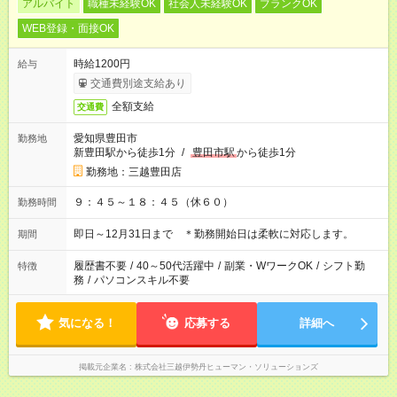
アルバイト
職種未経験OK
社会人未経験OK
ブランクOK
WEB登録・面接OK
時給1200円
給与
交通費別途支給あり
全額支給
交通費
愛知県豊田市
勤務地
新豊田駅から徒歩1分
/
豊田市駅
から徒歩1分
勤務地：三越豊田店
９：４５～１８：４５（休６０）
勤務時間
即日～12月31日まで ＊勤務開始日は柔軟に対応します。
期間
履歴書不要
/
40～50代活躍中
/
副業・WワークOK
/
シフト勤
特徴
務
/
パソコンスキル不要
気になる！
応募する
詳細へ
掲載元企業名
株式会社三越伊勢丹ヒューマン・ソリューションズ