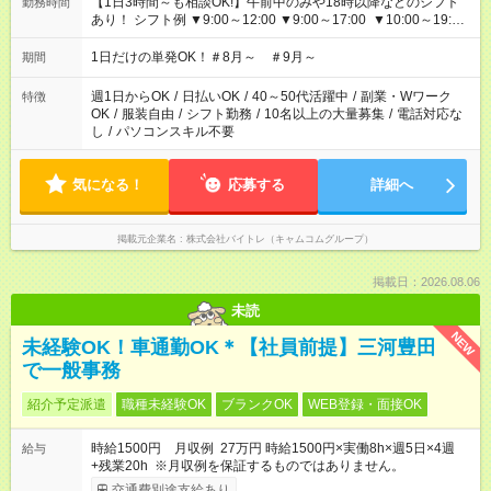
【1日3時間～も相談OK!】午前中のみや18時以降などのシフト
勤務時間
あり！ シフト例 ▼9:00～12:00 ▼9:00～17:00 ▼10:00～19:00
▼18:00～21:00
1日だけの単発OK！＃8月～ ＃9月～
期間
週1日からOK
/
日払いOK
/
40～50代活躍中
/
副業・Wワーク
特徴
OK
/
服装自由
/
シフト勤務
/
10名以上の大量募集
/
電話対応な
し
/
パソコンスキル不要
気になる！
応募する
詳細へ
掲載元企業名
株式会社バイトレ（キャムコムグループ）
掲載日：2026.08.06
未読
NEW
未経験OK！車通勤OK＊【社員前提】三河豊田
で一般事務
紹介予定派遣
職種未経験OK
ブランクOK
WEB登録・面接OK
時給1500円 月収例 27万円 時給1500円×実働8h×週5日×4週
給与
+残業20h ※月収例を保証するものではありません。
交通費別途支給あり