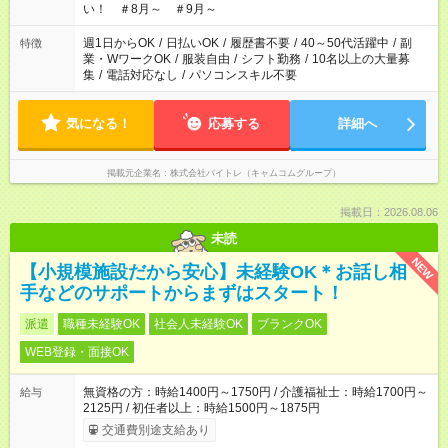
い！ ＃8月～ ＃9月～
週1日からOK
/
日払いOK
/
履歴書不要
/
40～50代活躍中
/
副
特徴
業・WワークOK
/
服装自由
/
シフト勤務
/
10名以上の大量募
集
/
電話対応なし
/
パソコンスキル不要
気になる！
応募する
詳細へ
掲載元企業名
株式会社バイトレ（キャムコムグループ）
掲載日：2026.08.06
未読
NEW
【小規模施設だから安心】未経験OK＊お話し相
手などのサポートからまずはスタート！
派遣
職種未経験OK
社会人未経験OK
ブランクOK
WEB登録・面接OK
無資格の方：時給1400円～1750円 / 介護福祉士：時給1700円～
給与
2125円 / 初任者以上：時給1500円～1875円
交通費別途支給あり