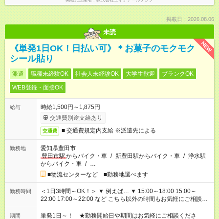
掲載元企業名
株式会社エイチアールテクノ
掲載日：2026.08.06
未読
NEW
《単発1日OK！日払い可》＊お菓子のモクモク
シール貼り
派遣
職種未経験OK
社会人未経験OK
大学生歓迎
ブランクOK
WEB登録・面接OK
時給1,500円～1,875円
給与
交通費別途支給あり
■ 交通費規定内支給 ※派遣先による
交通費
愛知県豊田市
勤務地
豊田市駅
からバイク・車
/
新豊田駅からバイク・車
/
浄水駅
からバイク・車
/
…
■物流センターなど ■勤務地選べます
＜1日3時間～OK！＞ ▼ 例えば… ▼ 15:00～18:00 15:00～
勤務時間
22:00 17:00～22:00 など こちら以外の時間もお気軽にご相談く
ださい！
単発1日～！ ★勤務開始日や期間はお気軽にご相談くださ
期間