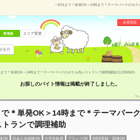
＜8/31まで＊単発OK＞14時まで＊テーマパークのホテ
会員登録
エリア変更
東海版
望条件
31まで＊単発OK＞14時まで＊テーマパークのホテル内レストランで調理補助(111355503）
お探しのバイト情報は掲載が終了しました。
No
1まで＊単発OK＞14時まで＊テーマパー
ストランで調理補助
験OK
社会人未経験OK
大学生歓迎
ブランクOK
WEB登録・面接OK