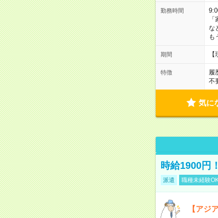
9:
勤務時間
「
な
も
【
期間
履
特徴
不
気に
時給1900
派遣
職種未経験O
【アジ