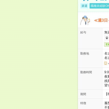
派遣
職種未経験O
≪週3日
無
給与
交
名
勤務地
名
9:
勤務時間
夜
残
望
【
期間
履
特徴
不