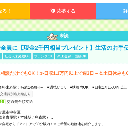
なる！
応募する
詳
未読
全員に【現金2千円相当プレゼント】生活のお手
K
社会人未経験OK
ブランクOK
WEB登録・面接OK
相談だけでもOK！≫日収1.1万円以上で週3日～＆土日休みも
資格未経験：時給1450円～ ■週払いOK ■扶養内OK ■日収1万1600円以上
交通費別途支給あり
交通費全額支給
通費
古屋市中村区
鉄名古屋駅
/
本陣駅
/
烏森駅
/
…
≪自宅からドアtoドアで30分以内！≫ご希望の勤務地を紹介します。