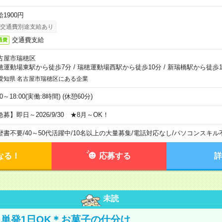
1900円
交通費別途支給あり
交通費支給
通費
古屋市瑞穂区
穂運動場東駅から徒歩7分
/
瑞穂運動場西駅から徒歩10分
/
新瑞橋駅から徒歩1
愛知県 名古屋市瑞穂区にある企業
00～18:00(実働:8時間) (休憩60分)
急募】即日～2026/9/30 ★8月～OK！
歴書不要
/
40～50代活躍中
/
10名以上の大量募集
/
電話対応なし
/
パソコンスキル
なる！
応募する
詳
未読
単発1日OK＊お菓子の仕分け