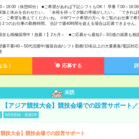
00～18:00（休憩60分） ■ご希望があれば下記シフトもOK！ 早番 7:00～16:00 遅
家族と休みを合わせたい」 「余裕を持って夕飯の準備がしたい」 「できれば
ど、ご希望を教えてくださいね。 ※Wワーク希望の方へ 今ご覧のお仕事で希
う1つのお仕事の勤務時間。 合計で週40時間を超える場合は応募できません。
現在も積極採用中！急募！】2カ月～ ■ご応募から最短2～3日後の就業も相
歴書不要
/
40～50代活躍中
/
服装自由
/
シフト勤務
/
10名以上の大量募集
/
電話対応
要
なる！
応募する
詳
未読
円！【アジア競技大会】競技会場での設営サポート
K
WEB登録・面接OK
ア競技大会】競技会場での設営サポート