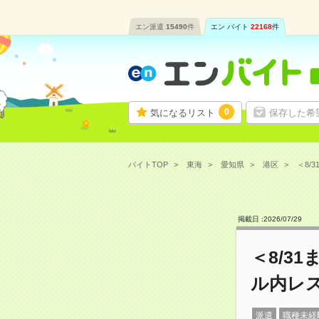
エン派遣
15490
件
エン バイト
22168
件
0
気になるリスト
保存した希
バイトTOP
東海
愛知県
港区
＜8/
掲載日 :
2026
/
07
/
29
＜8/3
ル内レ
派遣
職種未経