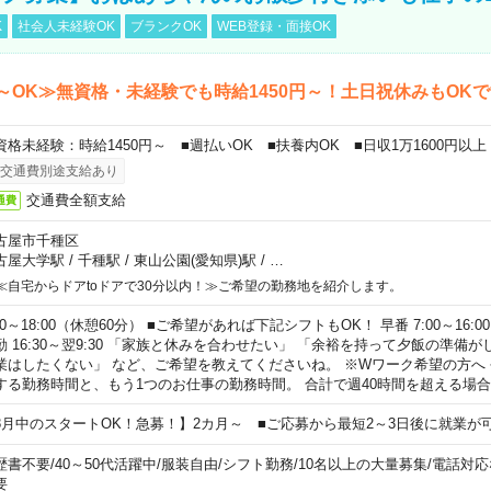
K
社会人未経験OK
ブランクOK
WEB登録・面接OK
～OK≫無資格・未経験でも時給1450円～！土日祝休みもOK
資格未経験：時給1450円～ ■週払いOK ■扶養内OK ■日収1万1600円以上
交通費別途支給あり
交通費全額支給
通費
古屋市千種区
古屋大学駅
/
千種駅
/
東山公園(愛知県)駅
/
…
≪自宅からドアtoドアで30分以内！≫ご希望の勤務地を紹介します。
00～18:00（休憩60分） ■ご希望があれば下記シフトもOK！ 早番 7:00～16:00 遅
勤 16:30～翌9:30 「家族と休みを合わせたい」 「余裕を持って夕飯の準備
業はしたくない」 など、ご希望を教えてくださいね。 ※Wワーク希望の方へ
する勤務時間と、もう1つのお仕事の勤務時間。 合計で週40時間を超える場
8月中のスタートOK！急募！】2カ月～ ■ご応募から最短2～3日後に就業が
歴書不要
/
40～50代活躍中
/
服装自由
/
シフト勤務
/
10名以上の大量募集
/
電話対応
要