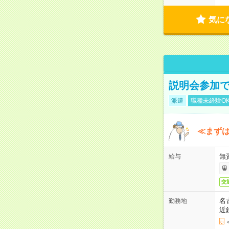
気に
説明会参加で
派遣
職種未経験O
≪まずは
無
給与
交
名
勤務地
近