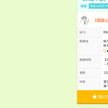
派遣
職種未経験O
【面談な
時給
給与
岐
勤務地
岐
【
勤務時間
～1
1
期間
週
特徴
集
/
気に