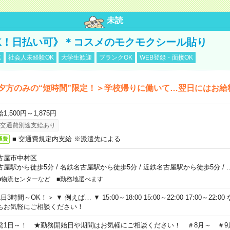
未読
K！日払い可》＊コスメのモクモクシール貼り
K
社会人未経験OK
大学生歓迎
ブランクOK
WEB登録・面接OK
夕方のみの“短時間”限定！＞学校帰りに働いて…翌日にはお給
1,500円～1,875円
交通費別途支給あり
■ 交通費規定内支給 ※派遣先による
通費
古屋市中村区
古屋駅から徒歩5分
/
名鉄名古屋駅から徒歩5分
/
近鉄名古屋駅から徒歩5分
/
■物流センターなど ■勤務地選べます
日3時間～OK！＞ ▼ 例えば… ▼ 15:00～18:00 15:00～22:00 17:00～22
もお気軽にご相談ください！
発1日～！ ★勤務開始日や期間はお気軽にご相談ください！ ＃8月～ ＃9