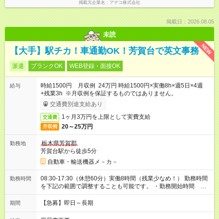
掲載元企業名
アデコ株式会社
掲載日：2026.08.05
未読
NEW
【大手】駅チカ！車通勤OK！芳賀台で英文事務
派遣
ブランクOK
WEB登録・面接OK
時給1500円 月収例 24万円 時給1500円×実働8h×週5日×4週
給与
+残業3h ※月収例を保証するものではありません。
交通費別途支給あり
1ヶ月3万円を上限として実費支給
交通費
20～25万円
月収例
栃木県芳賀郡
勤務地
芳賀台駅から徒歩5分
自動車・輸送機器メ－カ－
08:30-17:30（休憩60分）実働8時間（残業少なめ！） 勤務時間
勤務時間
を下記の範囲で調整することも可能です。 ・勤務開始時間
07:00～10:00 ・勤務終了時間 16:00～19:00
【急募】即日～長期
期間