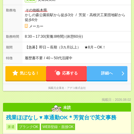
その他栃木県
勤務地
かしの森公園前駅から徒歩3分
/
芳賀・高根沢工業団地駅から
徒歩6分
メーカー
8:30～17:30(実働:8時間) (休憩60分)
勤務時間
【急募】即日～長期（3カ月以上） ★8月～OK！
期間
履歴書不要
/
40～50代活躍中
特徴
気になる！
応募する
詳細へ
掲載元企業名
アデコ株式会社
掲載日：2026.08.02
未読
残業ほぼなし▼車通勤OK＊芳賀台で英文事務
派遣
ブランクOK
WEB登録・面接OK