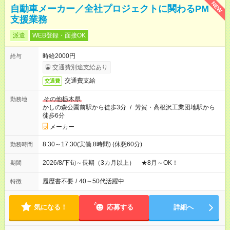
NEW
自動車メーカー／全社プロジェクトに関わるPM
支援業務
派遣
WEB登録・面接OK
時給2000円
給与
交通費別途支給あり
交通費支給
交通費
その他栃木県
勤務地
かしの森公園前駅から徒歩3分
/
芳賀・高根沢工業団地駅から
徒歩6分
メーカー
8:30～17:30(実働:8時間) (休憩60分)
勤務時間
2026/8/下旬～長期（3カ月以上） ★8月～OK！
期間
履歴書不要
/
40～50代活躍中
特徴
気になる！
応募する
詳細へ