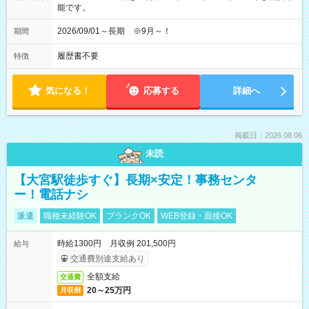
能です。
2026/09/01～長期 ※9月～！
期間
履歴書不要
特徴
気になる！
応募する
詳細へ
掲載日：2026.08.06
未読
【大宮駅徒歩すぐ】長期×安定！事務センタ
ー！電話ナシ
派遣
職種未経験OK
ブランクOK
WEB登録・面接OK
時給1300円 月収例 201,500円
給与
交通費別途支給あり
全額支給
交通費
20～25万円
月収例