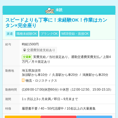
未読
スピードよりも丁寧に！未経験OK！作業はカン
タン×完全座り
派遣
職種未経験OK
ブランクOK
WEB登録・面接OK
時給1500円
給与
交通費別途支給あり
実費支給／当社規定あり。通勤交通費実費支払／上限4
交通費
万円／月※規定あり
埼玉県加須市
勤務地
加須駅から車10分
/
久喜駅から車20分
/
鴻巣駅から車20分
物流・ロジスティクス
(1)09:00-17:00(休憩60分) ※休憩（12:00-12:50、15:00-15:10）
勤務時間
1ヶ月以上3ヶ月未満／即日～9月末まで
期間
履歴書不要
/
40～50代活躍中
/
10名以上の大量募集
特徴