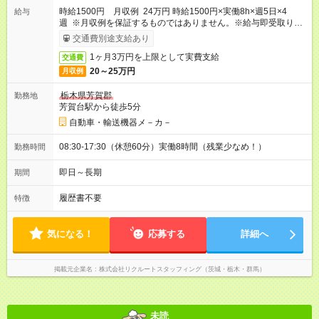
時給1500円 月収例 24万円 時給1500円×実働8h×週5日×4
給与
週 ※月収例を保証するものではありません。※給与即受取りサ
ービス利用可（利用条件有）
交通費別途支給あり
1ヶ月3万円を上限として実費支給
交通費
20～25万円
月収例
栃木県芳賀郡
勤務地
芳賀台駅から徒歩5分
自動車・輸送機器メ－カ－
08:30-17:30（休憩60分）実働8時間（残業少なめ！）
勤務時間
即日～長期
期間
履歴書不要
特徴
気になる！
応募する
詳細へ
掲載元企業名
株式会社リクルートスタッフィング（茨城・栃木・群馬）
未読