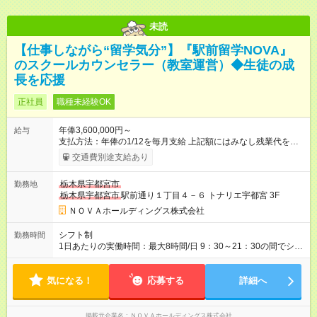
未読
【仕事しながら“留学気分”】『駅前留学NOVA』
のスクールカウンセラー（教室運営）◆生徒の成
長を応援
正社員
職種未経験OK
年俸3,600,000円～
給与
支払方法：年俸の1/12を毎月支給 上記額にはみなし残業代を含
みます。※超過分は全額支給いたします。 みなし残業代 30,000
交通費別途支給あり
円／月 みなし残業時間 15時間／月 ★頑張りが収入に直結！イン
センティブ。 ―――――――――――― 校舎の目標達成度な
栃木県宇都宮市
勤務地
ど、成果に応じて年2回インセンティブを支給します。一般職の
栃木県宇都宮市
駅前通り１丁目４－６ トナリエ宇都宮 3F
社員が、半期で20～30万円のインセンティブを手にした実績
も。頑張りが目に見える形で収入に還元されるため、高いモチ
ＮＯＶＡホールディングス株式会社
ベーションで仕事に取り組めます。 ★毎月チャンスあり！スピ
ーディな昇格。 ―――――――――――― 年1回の査定に加
シフト制
勤務時間
え、毎月、現場の管理職が優秀な人材を役員に推薦する制度が
1日あたりの実働時間：最大8時間/日 9：30～21：30の間でシフ
あります。実力が認められれば、年度の途中でも昇格。実際、
ト制 ［ シフト例 ］ ・平日⇒12：30-21：30 ・土日祝⇒10：00-
入社2～3年目でサブマネージャーへ、20代で管理職へとキャリ
19：00 ★自分のペースで進めやすい！
アアップするケースも珍しくありません。 【試用期間】試用期
気になる！
―――――――――――― 一校舎を一人で担当する場合も多い
応募する
詳細へ
間あり 試用期間の長さ：1ヶ月 ※ 雇用形態と給与に、本採用時
ので、スケジュール管理はあなた次第。「今日は定時で帰っ
と異なる部分があります。 雇用形態：インターンシップ 給与：
て、明日に備えよう」など、調整しやすい環境です。
時給 1,400円以上 ※月途中での入社の場合、その月の月末までは
掲載元企業名
ＮＯＶＡホールディングス株式会社