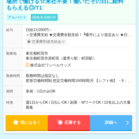
場所で働ける☆来社不要！働いたその日に給料
もらえる◎/T1
アルバイト
職種未経験OK
日給13,000円～
給与
＋交通費支給 ★交通費全額支給！ ┗案件により規定あり ★日払
いOK！（規定あり） ┗働いたその日に現金GET♪ お仕事後はコ
交通費別途支給あり
ンビニATMから 日払い分を引き落とせます！ 【試用期間】試
用期間なし
東京都町田市
勤務地
東京都町田市原町田（最寄り駅：町田駅）
株式会社ワンベルウッズ
勤務時間は指定なし
勤務時間
変形労働時間制 想定労働時間160時間/月 【シフト例】 ・8：00
～21：00
単発・1日のみOK
期間
週1日からOK / 日払いOK / 副業・WワークOK / 10名以上の大量
特徴
募集
気になる！
応募する
詳細へ