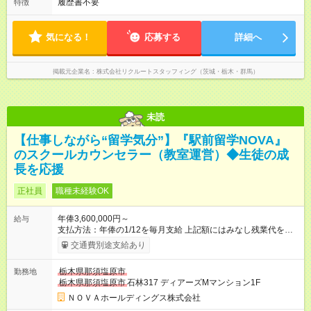
履歴書不要
特徴
気になる！
応募する
詳細へ
掲載元企業名
株式会社リクルートスタッフィング（茨城・栃木・群馬）
未読
【仕事しながら“留学気分”】『駅前留学NOVA』
のスクールカウンセラー（教室運営）◆生徒の成
長を応援
正社員
職種未経験OK
年俸3,600,000円～
給与
支払方法：年俸の1/12を毎月支給 上記額にはみなし残業代を含
みます。※超過分は全額支給いたします。 みなし残業代 30,000
交通費別途支給あり
円／月 みなし残業時間 15時間／月 ★頑張りが収入に直結！イン
センティブ。 ―――――――――――― 校舎の目標達成度な
栃木県那須塩原市
勤務地
ど、成果に応じて年2回インセンティブを支給します。一般職の
栃木県那須塩原市
石林317 ディアーズMマンション1F
社員が、半期で20～30万円のインセンティブを手にした実績
も。頑張りが目に見える形で収入に還元されるため、高いモチ
ＮＯＶＡホールディングス株式会社
ベーションで仕事に取り組めます。 ★毎月チャンスあり！スピ