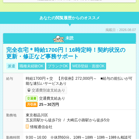
インターンとして勤務になります。
あなたの閲覧履歴からのオススメ
掲載日：2026.08.07
未読
完全在宅＊時給1700円！16時定時！契約状況の
更新・修正など事務サポート
派遣
職種未経験OK
ブランクOK
WEB登録・面接OK
時給1700円＋交 【月収例】272,000円～ ■給与の前払いが可
給与
能な速払いサービスあり
交通費別途支給あり
交通費支給あり
交通費
25～30万円
月収例
東京都品川区
勤務地
五反田駅から徒歩7分
/
大崎広小路駅から徒歩5分
情報通信会社
9:00～16:00 ※休憩60分。10時～18時・10時～19時も相談可
勤務時間