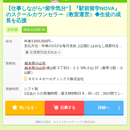
【仕事しながら“留学気分”】『駅前留学NOVA』
のスクールカウンセラー（教室運営）◆生徒の成
長を応援
正社員
職種未経験OK
年俸3,600,000円～
給与
支払方法：年俸の1/12を毎月支給 上記額にはみなし残業代を含
みます。※超過分は全額支給いたします。 みなし残業代 30,000
交通費別途支給あり
円／月 みなし残業時間 15時間／月 ★頑張りが収入に直結！イン
センティブ。 ―――――――――――― 校舎の目標達成度な
栃木県小山市
勤務地
ど、成果に応じて年2回インセンティブを支給します。一般職の
栃木県小山市
城山町３丁目3－２２ VAL小山 1F（最寄り駅：小
社員が、半期で20～30万円のインセンティブを手にした実績
山駅）
も。頑張りが目に見える形で収入に還元されるため、高いモチ
ベーションで仕事に取り組めます。 ★毎月チャンスあり！スピ
ＮＯＶＡホールディングス株式会社
ーディな昇格。 ―――――――――――― 年1回の査定に加
え、毎月、現場の管理職が優秀な人材を役員に推薦する制度が
シフト制
勤務時間
あります。実力が認められれば、年度の途中でも昇格。実際、
1日あたりの実働時間：最大8時間/日 9：30～21：30の間でシフ
入社2～3年目でサブマネージャーへ、20代で管理職へとキャリ
ト制 ［ シフト例 ］ ・平日⇒12：30-21：30 ・土日祝⇒10：00-
アアップするケースも珍しくありません。 【試用期間】試用期
19：00 ★自分のペースで進めやすい！
間あり 試用期間の長さ：1ヶ月 ※ 雇用形態と給与に、本採用時
気になる！
―――――――――――― 一校舎を一人で担当する場合も多い
応募する
詳細へ
と異なる部分があります。 雇用形態：インターンシップ 給与：
ので、スケジュール管理はあなた次第。「今日は定時で帰っ
時給 1,400円以上 ※月途中での入社の場合、その月の月末までは
て、明日に備えよう」など、調整しやすい環境です。
インターンとして勤務になります。
掲載元企業名
ＮＯＶＡホールディングス株式会社