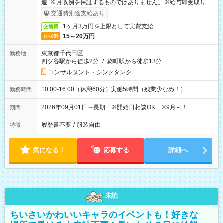
週 ※月収例を保証するものではありません。※給与即受取りサ
ービス利用可（利用条件有）
交通費別途支給あり
1ヶ月3万円を上限として実費支給
交通費
15～20万円
月収例
東京都千代田区
勤務地
四ツ谷駅から徒歩2分
/
麹町駅から徒歩13分
コンサルタント・シンクタンク
10:00-16:00（休憩60分）実働5時間（残業少なめ！）
勤務時間
2026年09月01日～長期 ※開始日相談OK ※9月～！
期間
履歴書不要
/
服装自由
特徴
気になる！
応募する
詳細へ
未読
ちいさいかわいいキャラのイベントも！好きな