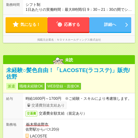
ーディな昇格。 ―――――――――――― 年1回の査定に加
シフト制
勤務時間
え、毎月、現場の管理職が優秀な人材を役員に推薦する制度が
1日あたりの実働時間：最大8時間/日 9：30～21：30の間でシフ
あります。実力が認められれば、年度の途中でも昇格。実際、
ト制 ［ シフト例 ］ ・平日⇒12：30-21：30 ・土日祝⇒10：00-
入社2～3年目でサブマネージャーへ、20代で管理職へとキャリ
19：00 ★自分のペースで進めやすい！
アアップするケースも珍しくありません。 【試用期間】試用期
気になる！
―――――――――――― 一校舎を一人で担当する場合も多い
応募する
詳細へ
間あり 試用期間の長さ：1ヶ月 ※ 雇用形態と給与に、本採用時
ので、スケジュール管理はあなた次第。「今日は定時で帰っ
と異なる部分があります。 雇用形態：インターンシップ 給与：
て、明日に備えよう」など、調整しやすい環境です。
時給 1,400円以上 ※月途中での入社の場合、その月の月末までは
掲載元企業名
ＮＯＶＡホールディングス株式会社
インターンとして勤務になります。
未読
未経験○髪色自由！「LACOSTE(ラコステ)」販売/
佐野
派遣
職種未経験OK
WEB登録・面接OK
時給1600円～1700円 ※ご経験・スキルにより考慮致します。
給与
交通費別途支給あり
交通費全額支給（規定あり）
交通費
栃木県佐野市
勤務地
佐野駅からバス20分
LACOSTE