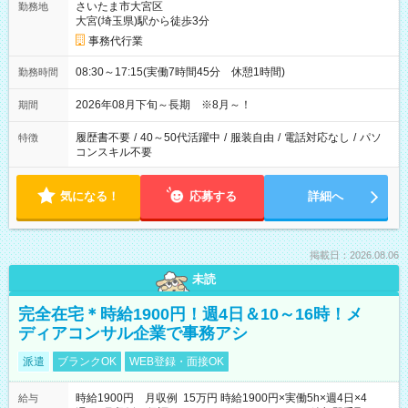
さいたま市大宮区
勤務地
大宮(埼玉県)駅から徒歩3分
事務代行業
08:30～17:15(実働7時間45分 休憩1時間)
勤務時間
2026年08月下旬～長期 ※8月～！
期間
履歴書不要
/
40～50代活躍中
/
服装自由
/
電話対応なし
/
パソ
特徴
コンスキル不要
気になる！
応募する
詳細へ
掲載日：2026.08.06
未読
完全在宅＊時給1900円！週4日＆10～16時！メ
ディアコンサル企業で事務アシ
派遣
ブランクOK
WEB登録・面接OK
時給1900円 月収例 15万円 時給1900円×実働5h×週4日×4
給与