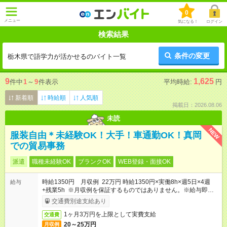
0
メニュー
気になる！
ログイン
検索結果
条件の変更
栃木県で語学力が活かせるのバイト一覧
9
1,625
件中
1
～
9
件表示
平均時給:
円
新着順
時給順
人気順
掲載日：2026.08.06
未読
NEW
服装自由＊未経験OK！大手！車通勤OK！真岡
での貿易事務
派遣
職種未経験OK
ブランクOK
WEB登録・面接OK
時給1350円 月収例 22万円 時給1350円×実働8h×週5日×4週
給与
+残業5h ※月収例を保証するものではありません。※給与即受取
りサービス利用可（利用条件有）
交通費別途支給あり
1ヶ月3万円を上限として実費支給
交通費
20～25万円
月収例