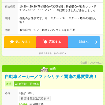
10:30～20:30 7時間30分/休憩時間：1時間30分/勤務シフト例
勤務時間
9:30～18:30 10:15-19:15 ※残業はほとんど発生しません
長期のお仕事です。即日スタートOK！スタート時期の相談可
期間
能！
服装自由
/
シフト勤務
/
パソコンスキル不要
特徴
気になる！
応募する
詳細へ
掲載元企業名
株式会社iDA
掲載日：2026.08.03
未読
自動車メーカー／ファシリティ関連の購買業務！
派遣
WEB登録・面接OK
時給1800円
給与
交通費別途支給あり
交通費支給
交通費