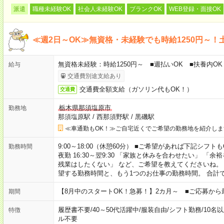
派遣
職種未経験OK
社会人未経験OK
ブランクOK
WEB登録・面接OK
≪週2日～OK≫無資格・未経験でも時給1250円～！
無資格未経験：時給1250円～ ■週払いOK ■扶養内OK
給与
交通費別途支給あり
交通費全額支給（ガソリン代もOK！）
交通費
栃木県那須塩原市
勤務地
那須塩原駅
/
西那須野駅
/
黒磯駅
≪車通勤もOK！≫ご自宅近くでご希望の勤務地を紹介しま
9:00～18:00（休憩60分） ■ご希望があれば下記シフトもOK！ 
勤務時間
夜勤 16:30～翌9:30 「家族と休みを合わせたい」 
残業はしたくない」 など、ご希望を教えてくださいね。
望する勤務時間と、もう1つのお仕事の勤務時間。 合計
【8月中のスタートOK！急募！】2カ月～ ■ご応募から
期間
履歴書不要
/
40～50代活躍中
/
服装自由
/
シフト勤務
/
10名
特徴
ル不要