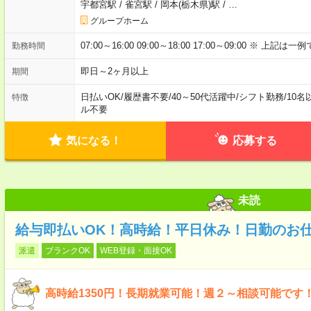
宇都宮駅
/
雀宮駅
/
岡本(栃木県)駅
/
…
グループホーム
07:00～16:00 09:00～18:00 17:00～09:00 
勤務時間
即日～2ヶ月以上
期間
日払いOK
/
履歴書不要
/
40～50代活躍中
/
シフト勤務
/
10名
特徴
ル不要
気になる！
応募する
未読
給与即払いOK！高時給！平日休み！日勤のお
派遣
ブランクOK
WEB登録・面接OK
高時給1350円！長期就業可能！週２～相談可能です