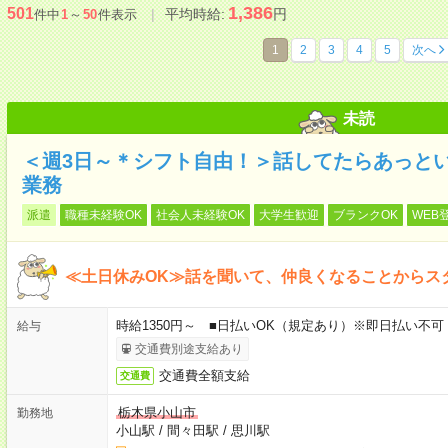
1,386
501
平均時給:
円
件中
1
～
50
件表示
1
2
3
4
5
次へ
未読
＜週3日～＊シフト自由！＞話してたらあっと
業務
派遣
職種未経験OK
社会人未経験OK
大学生歓迎
ブランクOK
WEB
≪土日休みOK≫話を聞いて、仲良くなることからス
時給1350円～ ■日払いOK（規定あり）※即日払い不可
給与
交通費別途支給あり
交通費全額支給
交通費
栃木県小山市
勤務地
小山駅
/
間々田駅
/
思川駅