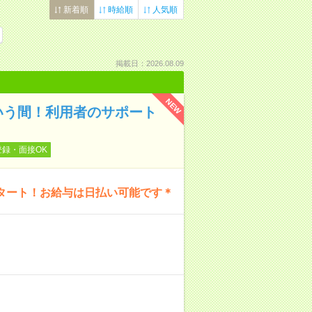
新着順
時給順
人気順
掲載日：2026.08.09
NEW
いう間！利用者のサポート
登録・面接OK
タート！お給与は日払い可能です＊