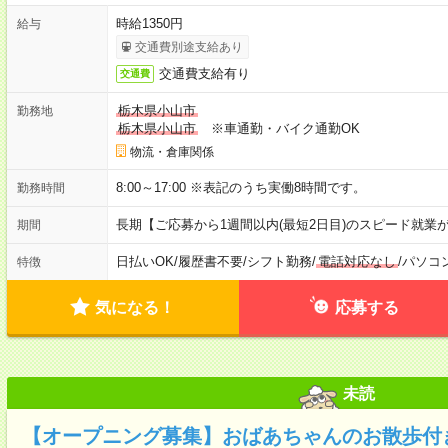
時給1350円
給与
交通費別途支給あり
交通費支給有り
交通費
栃木県小山市
勤務地
栃木県小山市
※車通勤・バイク通勤OK
物流・倉庫関係
8:00～17:00 ※表記のうち実働8時間です。
勤務時間
長期【ご応募から1週間以内(最短2日目)のスピード就業
期間
日払いOK
/
履歴書不要
/
シフト勤務
/
電話対応なし
/
パソコ
特徴
気になる！
応募する
未読
【オープニング募集】おばあちゃんのお散歩付