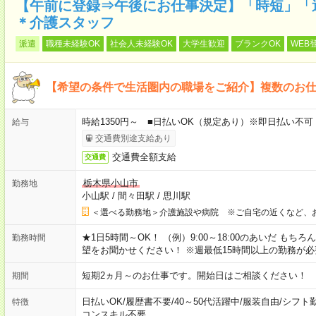
【午前に登録⇒午後にお仕事決定】「時短」「
＊介護スタッフ
派遣
職種未経験OK
社会人未経験OK
大学生歓迎
ブランクOK
WEB
【希望の条件で生活圏内の職場をご紹介】複数のお
時給1350円～ ■日払いOK（規定あり）※即日払い不可
給与
交通費別途支給あり
交通費全額支給
交通費
栃木県小山市
勤務地
小山駅
/
間々田駅
/
思川駅
＜選べる勤務地＞介護施設や病院 ※ご自宅の近くなど、
★1日5時間～OK！ （例）9:00～18:00のあいだ も
勤務時間
望をお聞かせください！ ※週最低15時間以上の勤務が必
短期2ヵ月～のお仕事です。開始日はご相談ください！
期間
日払いOK
/
履歴書不要
/
40～50代活躍中
/
服装自由
/
シフト
特徴
コンスキル不要