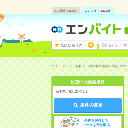
エン派遣
71570
件
エン バイト
82182
件
0
気になるリスト
保存した希
バイトTOP
関東
栃木県の電話対応なしのア
設定中の検索条件
栃木県 / 電話対応なし
条件の変更
条件を保存して
メールを受け取る