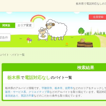
栃木県で電話対応なしの
会員登録
エリア変更
関東版
望条件
ルバイト・バイト一覧
検索結果
栃木県
電話対応なし
で
のバイト一覧
栃木県のアルバイト情報です。
宇都宮市
、
栃木市
、
佐野市
などのエリアをチェックし
販売・サービス系
、
クリエイティブ系
などのアルバイトを取り揃えています。電話対
途支給あり
、
英語力不要
などのこだわり条件も取り揃えています。