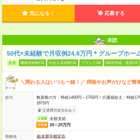
気になる！
応募する
未読
50代×未経験で月収例24.6万円＊グループホー
派遣
職種未経験OK
社会人未経験OK
ブランクOK
WEB登録・面接OK
＼関わる人はいつも一緒！／ 掃除やお声がけなど簡
無資格の方：時給1400円～1750円 / 介護福祉士：時給170
給与
1875円
交通費別途支給あり
全額支給
交通費
20～25万円
月収例
栃木県宇都宮市
勤務地