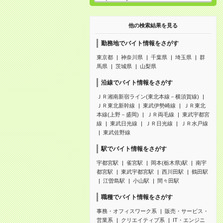
他の検索結果を見る
勤務地でバイト情報をさがす
東京都
神奈川県
千葉県
埼玉県
群
馬県
茨城県
山梨県
沿線でバイト情報をさがす
ＪＲ湘南新宿ライン(東北本線－横須賀線)
ＪＲ東北新幹線
東武伊勢崎線
ＪＲ東北
本線(上野－盛岡)
ＪＲ両毛線
東武宇都宮
線
東武日光線
ＪＲ日光線
ＪＲ水戸線
東武佐野線
駅でバイト情報をさがす
宇都宮駅
雀宮駅
岡本(栃木県)駅
南宇
都宮駅
東武宇都宮駅
西川田駅
鶴田駅
江曽島駅
小山駅
間々田駅
職種でバイト情報をさがす
事務・オフィスワーク系
販売・サービス・
営業系
クリエイティブ系
IT・エンジニ