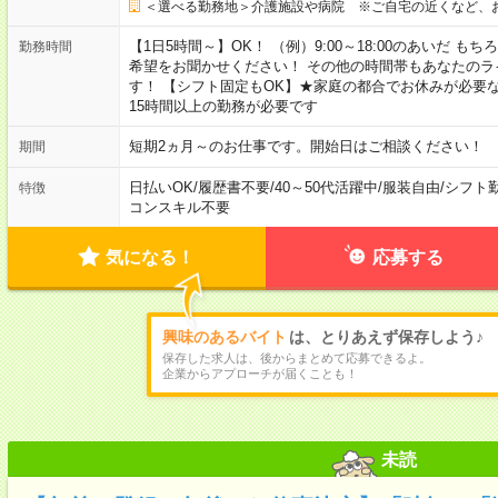
＜選べる勤務地＞介護施設や病院 ※ご自宅の近くなど、
【1日5時間～】OK！ （例）9:00～18:00のあいだ 
勤務時間
希望をお聞かせください！ その他の時間帯もあなたのラ
す！ 【シフト固定もOK】★家庭の都合でお休みが必要
15時間以上の勤務が必要です
短期2ヵ月～のお仕事です。開始日はご相談ください！
期間
日払いOK
/
履歴書不要
/
40～50代活躍中
/
服装自由
/
シフト
特徴
コンスキル不要
気になる！
応募する
興味のあるバイト
は、とりあえず保存しよう♪
保存した求人は、後からまとめて応募できるよ。
企業からアプローチが届くことも！
未読