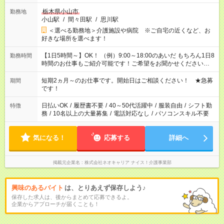
栃木県小山市
勤務地
小山駅
/
間々田駅
/
思川駅
＜選べる勤務地＞介護施設や病院 ※ご自宅の近くなど、お
好きな場所を選べます！
【1日5時間～】OK！ （例）9:00～18:00のあいだ もちろん1日8
勤務時間
時間のお仕事もご紹介可能です！ご希望をお聞かせください！
その他の時間帯もあなたのライフスタイルに合わせて お選びい
ただけます！ 【シフト固定もOK】★家庭の都合でお休みが必要
短期2ヵ月～のお仕事です。開始日はご相談ください！ ★急募
期間
な場合も遠慮なくご相談ください。 ※週最低15時間以上の勤務
です！
が必要です
日払いOK
/
履歴書不要
/
40～50代活躍中
/
服装自由
/
シフト勤
特徴
務
/
10名以上の大量募集
/
電話対応なし
/
パソコンスキル不要
気になる！
応募する
詳細へ
掲載元企業名
株式会社ネオキャリア ナイス！介護事業部
興味のあるバイト
は、とりあえず保存しよう♪
保存した求人は、後からまとめて応募できるよ。
企業からアプローチが届くことも！