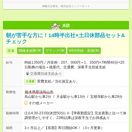
掲載元企業名
株式会社ニッソーネット
未読
朝が苦手な方に！14時半出社×土日休部品セット&
チェック
派遣
職種未経験OK
ブランクOK
WEB登録・面接OK
時給1350円／月収例：207、000円＝1、350円×7時間40分×20
給与
日勤務の場合＋残業代、交通費、深夜手当別途支給
交通費別途支給あり
実費支給／当社規定あり。
交通費
栃木県那須烏山市
勤務地
烏山駅から車2分
/
大金駅から車13分
/
宝積寺駅から車29分
その他メーカー
(1)14:30-23:00(休憩50分) ※【準夜勤固定】完全夜勤と比べて体
勤務時間
調管理がしやすく、22時以降は深夜手当でお得感あり
3ヶ月以上／【長期】即日開始OK！（3ヶ月更新）
期間