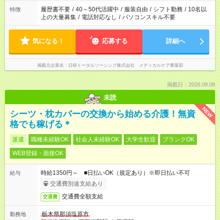
履歴書不要
/
40～50代活躍中
/
服装自由
/
シフト勤務
/
10名以
特徴
上の大量募集
/
電話対応なし
/
パソコンスキル不要
気になる！
応募する
詳細へ
掲載元企業名
日研トータルソーシング株式会社 メディカルケア事業部
掲載日：2026.08.08
未読
NEW
シーツ・枕カバーの交換から始める介護！無資
格でも稼げる＊
派遣
職種未経験OK
社会人未経験OK
大学生歓迎
ブランクOK
WEB登録・面接OK
時給1350円～ ■日払いOK（規定あり）※即日払い不可
給与
交通費別途支給あり
交通費全額支給
交通費
栃木県那須塩原市
勤務地