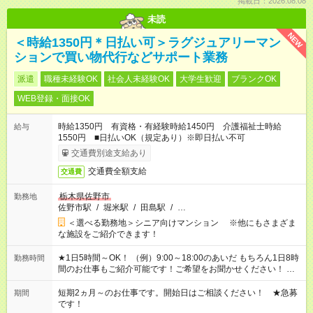
掲載日：2026.08.08
未読
NEW
＜時給1350円＊日払い可＞ラグジュアリーマン
ションで買い物代行などサポート業務
派遣
職種未経験OK
社会人未経験OK
大学生歓迎
ブランクOK
WEB登録・面接OK
時給1350円 有資格・有経験時給1450円 介護福祉士時給
給与
1550円 ■日払いOK（規定あり）※即日払い不可
交通費別途支給あり
交通費全額支給
交通費
栃木県佐野市
勤務地
佐野市駅
/
堀米駅
/
田島駅
/
…
＜選べる勤務地＞シニア向けマンション ※他にもさまざま
な施設をご紹介できます！
★1日5時間～OK！ （例）9:00～18:00のあいだ もちろん1日8時
勤務時間
間のお仕事もご紹介可能です！ご希望をお聞かせください！ ★
家庭の都合でお休みが必要な場合も遠慮なくご相談ください。
※週最低15時間以上の勤務が必要です
短期2ヵ月～のお仕事です。開始日はご相談ください！ ★急募
期間
です！