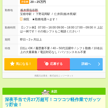
20～25万円
月収例
栃木県塩谷郡
勤務地
宝積寺駅
/
下野花岡駅
/
仁井田(栃木県)駅
病院 ★勤務地選べます！
【シフト例】 07:00～16:00 09:00～18:00 17:00～09:00 ※ 上記
勤務時間
は一例です！その他シフトもご相談ください！
即日～2ヶ月以上
期間
日払いOK
/
履歴書不要
/
40～50代活躍中
/
シフト勤務
/
10名以
特徴
上の大量募集
/
電話対応なし
/
パソコンスキル不要
気になる！
応募する
詳細へ
掲載元企業名
株式会社ニッソーネット
未読
深夜手当で月27万超可！コツコツ軽作業でガッツ
リ貯金！