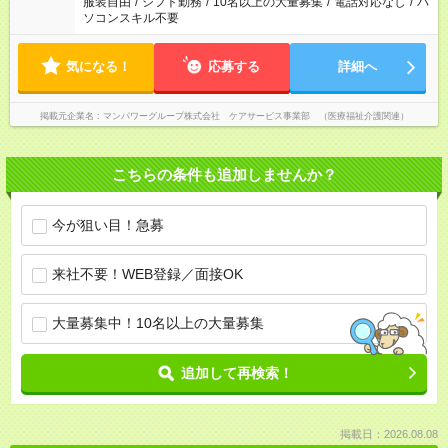
服装自由
/
シフト勤務
/
10名以上の大量募集
/
電話対応なし
/
パ
ソコンスキル不要
気になる！
応募する
詳細へ
掲載元企業名
マンパワーグループ株式会社 ケアサービス事業部 （医療福祉介護関連）
こちらの条件も追加しませんか？
今が狙い目！急募
来社不要！WEB登録／面接OK
大量募集中！10名以上の大量募集
追加して再検索！
掲載日：2026.08.08