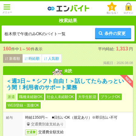
0
メニュー
気になる！
ログイン
検索結果
条件の変更
栃木県で午後のみOKのバイト一覧
160
1,313
件中
1
～
50
件表示
平均時給:
円
新着順
時給順
人気順
掲載日：2026.08.08
未読
NEW
＜週3日～＊シフト自由！＞話してたらあっとい
う間！利用者のサポート業務
派遣
職種未経験OK
社会人未経験OK
大学生歓迎
ブランクOK
WEB登録・面接OK
時給1350円～ ■日払いOK（規定あり）※即日払い不可
給与
交通費別途支給あり
交通費全額支給
交通費