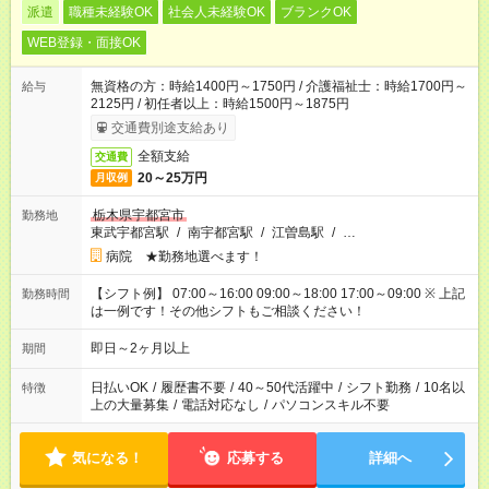
派遣
職種未経験OK
社会人未経験OK
ブランクOK
WEB登録・面接OK
無資格の方：時給1400円～1750円 / 介護福祉士：時給1700円～
給与
2125円 / 初任者以上：時給1500円～1875円
交通費別途支給あり
全額支給
交通費
20～25万円
月収例
栃木県宇都宮市
勤務地
東武宇都宮駅
/
南宇都宮駅
/
江曽島駅
/
…
病院 ★勤務地選べます！
【シフト例】 07:00～16:00 09:00～18:00 17:00～09:00 ※ 上記
勤務時間
は一例です！その他シフトもご相談ください！
即日～2ヶ月以上
期間
日払いOK
/
履歴書不要
/
40～50代活躍中
/
シフト勤務
/
10名以
特徴
上の大量募集
/
電話対応なし
/
パソコンスキル不要
気になる！
応募する
詳細へ