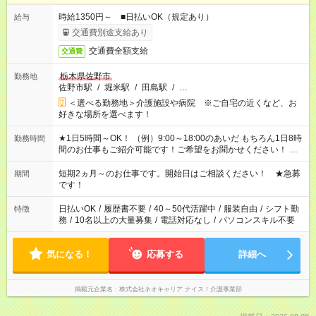
時給1350円～ ■日払いOK（規定あり）
給与
交通費別途支給あり
交通費全額支給
交通費
栃木県佐野市
勤務地
佐野市駅
/
堀米駅
/
田島駅
/
…
＜選べる勤務地＞介護施設や病院 ※ご自宅の近くなど、お
好きな場所を選べます！
★1日5時間～OK！ （例）9:00～18:00のあいだ もちろん1日8時
勤務時間
間のお仕事もご紹介可能です！ご希望をお聞かせください！ ★
家庭の都合でお休みが必要な場合も遠慮なくご相談ください。
※週最低15時間以上の勤務が必要です
短期2ヵ月～のお仕事です。開始日はご相談ください！ ★急募
期間
です！
日払いOK
/
履歴書不要
/
40～50代活躍中
/
服装自由
/
シフト勤
特徴
務
/
10名以上の大量募集
/
電話対応なし
/
パソコンスキル不要
気になる！
応募する
詳細へ
掲載元企業名
株式会社ネオキャリア ナイス！介護事業部