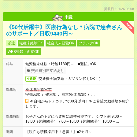
掲載日：2026.08.08
未読
NEW
《50代活躍中》医療行為なし＊病院で患者さん
のサポート／日収9440円～
派遣
職種未経験OK
社会人未経験OK
ブランクOK
WEB登録・面接OK
無資格未経験：時給1180円～ ■週払いOK
給与
交通費別途支給あり
交通費全額支給（ガソリン代もOK！）
交通費
栃木県宇都宮市
勤務地
宇都宮駅
/
雀宮駅
/
岡本(栃木県)駅
/
…
≪自宅からドアtoドアで30分以内！≫ご希望の勤務地を紹介
します。
お子さんの予定にも柔軟に調整可能です。 シフト例 9:00～
勤務時間
18:00（休憩60分） 7:00～16:00（休憩60分） 10:00～
19:00（休憩60分） ※Wワーク希望の方へ 今ご覧のお仕事で希
望する勤務時間と、もう1つのお仕事の勤務時間の合計が 週40
【現在も積極採用中！急募！】■2カ月～
期間
時間を超えなければOKです。