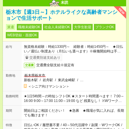
未読
NEW
栃木市【週3日～】ホテルライクな高齢者マンシ
ョンで生活サポート
派遣
職種未経験OK
社会人未経験OK
大学生歓迎
ブランクOK
WEB登録・面接OK
無資格未経験：時給1330円～ 経験者：時給1450円～ ★日払
給与
い／週払い制度あり（月払いも選べます）※稼働開始時は手続き
完了次第のお支払いとなります。
交通費別途支給あり
交通費全額支給※規定有
交通費
栃木県栃木市
勤務地
新栃木駅
/
岩舟駅
/
東武金崎駅
/
…
＜シニア向けマンション＞
★1日5時間～の時短シフトOK ★スタート時間選べます！ 7:00～
勤務時間
16:00 9:00～17:00 11:00～19:00 など 残業なし！ ※Wワークの
場合、他のお仕事と合わせ週40時間超の就業はご案内できませ
ん ※法令に基づき、週20時間以上勤務は社会保険への加入対象
開始日はご相談ください！ ★急募 ★職場が気に入れば、長期
期間
となります ※労働者派遣法（日雇い派遣の原則禁止）により、
でも働けます！
短時間・短期間の就業はご案内が難しい場合があります
日払いOK
/
履歴書不要
/
40～50代活躍中
/
副業・WワークOK
/
特徴