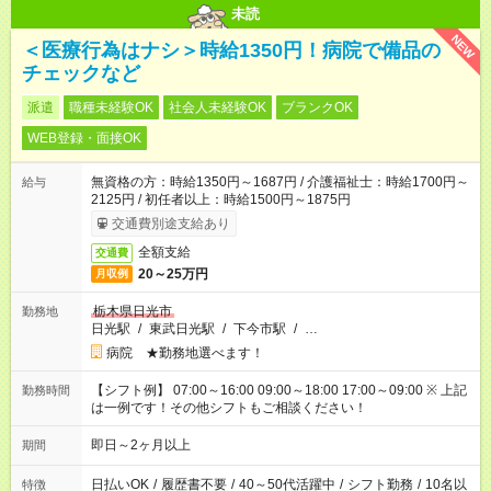
未読
NEW
＜医療行為はナシ＞時給1350円！病院で備品の
チェックなど
派遣
職種未経験OK
社会人未経験OK
ブランクOK
WEB登録・面接OK
無資格の方：時給1350円～1687円 / 介護福祉士：時給1700円～
給与
2125円 / 初任者以上：時給1500円～1875円
交通費別途支給あり
全額支給
交通費
20～25万円
月収例
栃木県日光市
勤務地
日光駅
/
東武日光駅
/
下今市駅
/
…
病院 ★勤務地選べます！
【シフト例】 07:00～16:00 09:00～18:00 17:00～09:00 ※ 上記
勤務時間
は一例です！その他シフトもご相談ください！
即日～2ヶ月以上
期間
日払いOK
/
履歴書不要
/
40～50代活躍中
/
シフト勤務
/
10名以
特徴