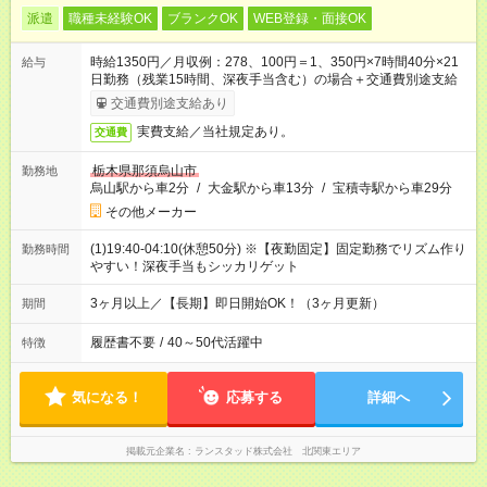
派遣
職種未経験OK
ブランクOK
WEB登録・面接OK
時給1350円／月収例：278、100円＝1、350円×7時間40分×21
給与
日勤務（残業15時間、深夜手当含む）の場合＋交通費別途支給
交通費別途支給あり
実費支給／当社規定あり。
交通費
栃木県那須烏山市
勤務地
烏山駅から車2分
/
大金駅から車13分
/
宝積寺駅から車29分
その他メーカー
(1)19:40-04:10(休憩50分) ※【夜勤固定】固定勤務でリズム作り
勤務時間
やすい！深夜手当もシッカリゲット
3ヶ月以上／【長期】即日開始OK！（3ヶ月更新）
期間
履歴書不要
/
40～50代活躍中
特徴
気になる！
応募する
詳細へ
掲載元企業名
ランスタッド株式会社 北関東エリア