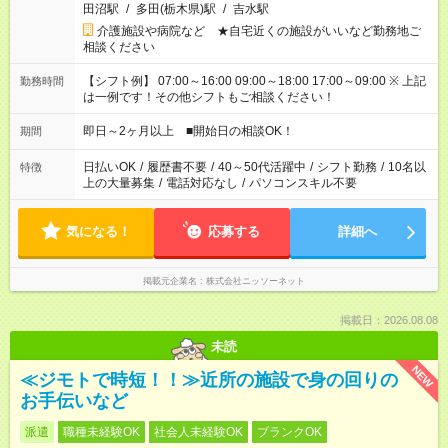
田沼駅
/
多田(栃木県)駅
/
吉水駅
介護施設や病院など ★自宅近くの施設がいいなど勤務地ご
相談ください
【シフト例】 07:00～16:00 09:00～18:00 17:00～09:00 ※ 上記
勤務時間
は一例です！その他シフトもご相談ください！
即日～2ヶ月以上 ■開始日の相談OK！
期間
日払いOK
/
履歴書不要
/
40～50代活躍中
/
シフト勤務
/
10名以
特徴
上の大量募集
/
電話対応なし
/
パソコンスキル不要
気になる！
応募する
詳細へ
掲載元企業名
株式会社ニッソーネット
掲載日：2026.08.08
未読
NEW
≪ジモトで時短！！≫近所の施設で身の回りの
お手伝いなど
派遣
職種未経験OK
社会人未経験OK
ブランクOK