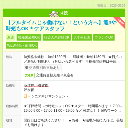
掲載日：2026.08.08
未読
NEW
【フルタイムじゃ働けない！という方へ】週3や
時短もOK＊ケアスタッフ
派遣
職種未経験OK
社会人未経験OK
大学生歓迎
ブランクOK
WEB登録・面接OK
無資格未経験：時給1330円～ 経験者：時給1450円～★日払い
給与
／週払い制度あり（月払いも選べます）※稼働開始時は手続き完
了次第のお支払いとなります。
交通費別途支給あり
交通費全額支給※規定有
交通費
栃木県下都賀郡
勤務地
野木駅
＜シニア向けマンション＞
★1日5時間～の時短シフトOK ★スタート時間選べます！ 7:00～
勤務時間
16:00 9:00～17:00 11:00～19:00 など 残業なし！ ※Wワークの
場合、他のお仕事と合わせ週40時間超の就業はご案内できませ
ん ※法令に基づき、週20時間以上勤務は社会保険への加入対象
開始日はご相談ください！ ★急募 ★職場が気に入れば、長期
期間
となります ※労働者派遣法（日雇い派遣の原則禁止）により、
でも働けます！