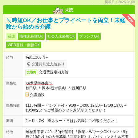
掲載日：2026.08.08
未読
NEW
＼時短OK／お仕事とプライベートを両立！未経
験から始める介護
派遣
職種未経験OK
社会人未経験OK
ブランクOK
WEB登録・面接OK
時給1200円～
給与
交通費別途支給あり
交通費規定内支給
交通費
栃木県宇都宮市
勤務地
鶴田駅
/
岡本(栃木県)駅
/
西川田駅
介護施設
1日5時間～ ＜シフト例＞ 9:00～14:00 12:00～17:00 13:00～
勤務時間
18:00など ※ご希望のシフトお聞かせください！
2ヶ月～OK ※スタート日はお気軽にご相談ください！
期間
履歴書不要
/
40～50代活躍中
/
副業・WワークOK
/
シフト勤
特徴
務
/
10名以上の大量募集
/
電話対応なし
/
パソコンスキル不要