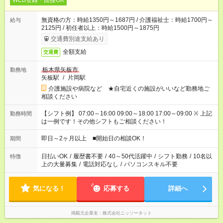
WEB登録・面接OK
無資格の方：時給1350円～1687円 / 介護福祉士：時給1700円～
給与
2125円 / 初任者以上：時給1500円～1875円
交通費別途支給あり
全額支給
交通費
栃木県矢板市
勤務地
矢板駅
/
片岡駅
介護施設や病院など ★自宅近くの施設がいいなど勤務地ご
相談ください
【シフト例】 07:00～16:00 09:00～18:00 17:00～09:00 ※ 上記
勤務時間
は一例です！その他シフトもご相談ください！
即日～2ヶ月以上 ■開始日の相談OK！
期間
日払いOK
/
履歴書不要
/
40～50代活躍中
/
シフト勤務
/
10名以
特徴
上の大量募集
/
電話対応なし
/
パソコンスキル不要
気になる！
応募する
詳細へ
掲載元企業名
株式会社ニッソーネット