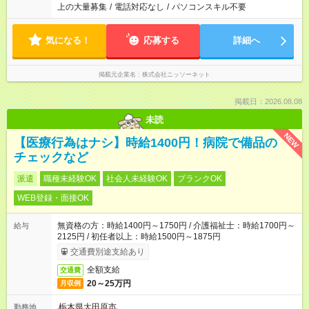
上の大量募集
/
電話対応なし
/
パソコンスキル不要
気になる！
応募する
詳細へ
掲載元企業名
株式会社ニッソーネット
掲載日：2026.08.08
未読
NEW
【医療行為はナシ】時給1400円！病院で備品の
チェックなど
派遣
職種未経験OK
社会人未経験OK
ブランクOK
WEB登録・面接OK
無資格の方：時給1400円～1750円 / 介護福祉士：時給1700円～
給与
2125円 / 初任者以上：時給1500円～1875円
交通費別途支給あり
全額支給
交通費
20～25万円
月収例
栃木県大田原市
勤務地