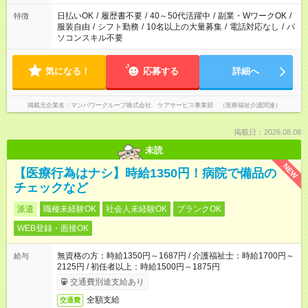
短時間・短期間の就業はご案内が難しい場合があります
日払いOK
/
履歴書不要
/
40～50代活躍中
/
副業・WワークOK
/
特徴
服装自由
/
シフト勤務
/
10名以上の大量募集
/
電話対応なし
/
パ
ソコンスキル不要
気になる！
応募する
詳細へ
掲載元企業名
マンパワーグループ株式会社 ケアサービス事業部 （医療福祉介護関連）
掲載日：2026.08.08
未読
NEW
【医療行為はナシ】時給1350円！病院で備品の
チェックなど
派遣
職種未経験OK
社会人未経験OK
ブランクOK
WEB登録・面接OK
無資格の方：時給1350円～1687円 / 介護福祉士：時給1700円～
給与
2125円 / 初任者以上：時給1500円～1875円
交通費別途支給あり
全額支給
交通費