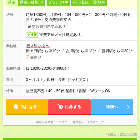
派遣
職種未経験OK
ブランクOK
WEB登録・面接OK
時給1300円／月収例：104、000円＝1、300円×4時間×20日勤
給与
務の場合＋交通費別途支給
交通費別途支給あり
実費支給／当社規定あり。
交通費
栃木県小山市
勤務地
間々田駅から車10分
/
古河駅から車18分
/
藤岡駅から車20分
食料品
(1)18:00-23:00(休憩60分)
勤務時間
3ヶ月以上／即日～長期（2ヶ月更新）
期間
履歴書不要
/
40～50代活躍中
/
副業・WワークOK
特徴
気になる！
応募する
詳細へ
掲載元企業名
ランスタッド株式会社 北関東エリア
掲載日：2026.08.08