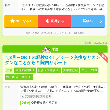
日払いOK
/
履歴書不要
/
40～50代活躍中
/
服装自由
/
シフト勤
特徴
務
/
10名以上の大量募集
/
電話対応なし
/
パソコンスキル不要
気になる！
応募する
詳細へ
掲載元企業名
株式会社ネオキャリア ナイス！介護事業部
掲載日：2026.08.08
未読
NEW
＼8月～OK！未経験OK！／シーツ交換などカン
タンなことから＊院内サポート
派遣
職種未経験OK
社会人未経験OK
大学生歓迎
ブランクOK
WEB登録・面接OK
無資格未経験：時給1330円～ 経験者：時給1450円～★日払い
給与
／週払い制度あり（月払いも選べます）※稼働開始時は手続き完
了次第のお支払いとなります。
交通費別途支給あり
交通費支給※規定有
交通費