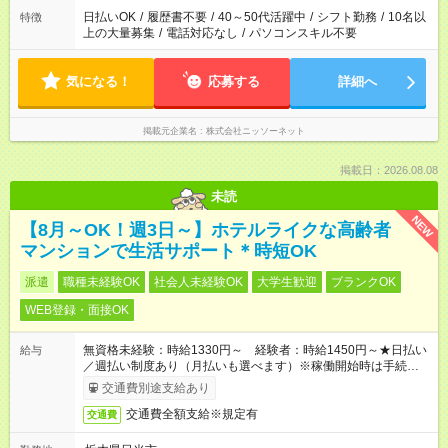
日払いOK
/
履歴書不要
/
40～50代活躍中
/
シフト勤務
/
10名以
特徴
上の大量募集
/
電話対応なし
/
パソコンスキル不要
気になる！
応募する
詳細へ
掲載元企業名
株式会社ニッソーネット
掲載日：2026.08.08
未読
NEW
【8月～OK！週3日～】ホテルライクな高齢者
マンションで生活サポート＊時短OK
派遣
職種未経験OK
社会人未経験OK
大学生歓迎
ブランクOK
WEB登録・面接OK
無資格未経験：時給1330円～ 経験者：時給1450円～★日払い
給与
／週払い制度あり（月払いも選べます）※稼働開始時は手続き完
了次第のお支払いとなります。
交通費別途支給あり
交通費全額支給※規定有
交通費