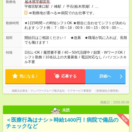
栃木県宇都宮市
勤務地
宇都宮駅東口駅
/
峰駅
/
平石(栃木県)駅
/
…
≪勤務地が選べる≫病院でのお仕事です。
★1日5時間～の時短シフトOK ★都合に合わせてシフトが決めら
勤務時間
れます シフト例： 7：00～16：00 9：00～15：00 9：00～
18：00 11：00～20：00 など ※Wワークの場合、他のお仕事と
合わせ週40時間超の就業はご案内できません ※法令に基づき、
開始日はご相談ください！ ★急募 ★職場が気に入れば、長期
期間
週20時間以上勤務は社会保険への加入対象となります ※労働者
でも働けます！
派遣法（日雇い派遣の原則禁止）により、短時間・短期間の就
業はご案内が難しい場合があります
日払いOK
/
履歴書不要
/
40～50代活躍中
/
副業・WワークOK
/
特徴
シフト勤務
/
10名以上の大量募集
/
電話対応なし
/
パソコンスキ
ル不要
気になる！
応募する
詳細へ
掲載元企業名
マンパワーグループ株式会社 ケアサービス事業部 （医療福祉介護関連）
掲載日：2026.08.08
未読
NEW
＜医療行為はナシ＞時給1400円！病院で備品の
チェックなど