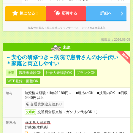
気になる！
応募する
詳細へ
掲載元企業名
株式会社スタッフサービス メディカル事業本部
掲載日：2026.08.08
未読
NEW
～安心の研修つき～病院で患者さんのお手伝い
＊家庭と両立しやすい
派遣
職種未経験OK
社会人未経験OK
ブランクOK
WEB登録・面接OK
無資格未経験：時給1180円～ ■週払いOK ■扶養内OK ■日収
給与
9440円以上
交通費別途支給あり
交通費全額支給（ガソリン代もOK！）
交通費
栃木県大田原市
勤務地
野崎(栃木県)駅