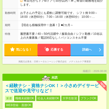
≪自宅からドアtoドアで30分以内！≫ご希望の勤務地を紹介
します。
お子さんの予定にも柔軟に調整可能です。 シフト例 9:00～
勤務時間
18:00（休憩60分） 7:00～16:00（休憩60分） 10:00～
19:00（休憩60分） ※Wワーク希望の方へ 今ご覧のお仕事で希
望する勤務時間と、もう1つのお仕事の勤務時間の合計が 週40
【現在も積極採用中！急募！】■2カ月～
期間
時間を超えなければOKです。
履歴書不要
/
40～50代活躍中
/
服装自由
/
シフト勤務
/
10名以
特徴
上の大量募集
/
電話対応なし
/
パソコンスキル不要
気になる！
応募する
詳細へ
掲載元企業名
日研トータルソーシング株式会社 メディカルケア事業部
掲載日：2026.08.08
未読
NEW
＜経験ナシ・資格ナシOK！＞小さめデイサービ
スで送迎や見守りなど！
派遣
職種未経験OK
社会人未経験OK
大学生歓迎
ブランクOK
WEB登録・面接OK