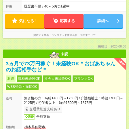
履歴書不要
/
40～50代活躍中
特徴
気になる！
応募する
詳細へ
掲載元企業名
ランスタッド株式会社 北関東エリア
掲載日：2026.08.08
未読
NEW
3ヵ月で73万円稼ぐ！未経験OK＊おばあちゃん
のお話相手など＊
派遣
職種未経験OK
社会人未経験OK
ブランクOK
WEB登録・面接OK
無資格の方：時給1400円～1750円 / 介護福祉士：時給1700円～
給与
2125円 / 初任者以上：時給1500円～1875円
交通費別途支給あり
全額支給
交通費
栃木県佐野市
勤務地