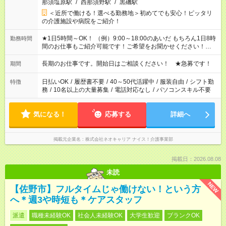
那須塩原駅
/
西那須野駅
/
黒磯駅
＜近所で働ける！選べる勤務地＞初めてでも安心！ピッタリ
の介護施設や病院をご紹介！
★1日5時間～OK！ （例）9:00～18:00のあいだ もちろん1日8時
勤務時間
間のお仕事もご紹介可能です！ご希望をお聞かせください！★家
庭の都合でお休みが必要な場合も遠慮なくご相談ください。 ※
週最低15時間以上の勤務が必要です
長期のお仕事です。開始日はご相談ください！ ★急募です！
期間
日払いOK
/
履歴書不要
/
40～50代活躍中
/
服装自由
/
シフト勤
特徴
務
/
10名以上の大量募集
/
電話対応なし
/
パソコンスキル不要
気になる！
応募する
詳細へ
掲載元企業名
株式会社ネオキャリア ナイス！介護事業部
掲載日：2026.08.08
未読
NEW
【佐野市】フルタイムじゃ働けない！という方
へ＊週3や時短も＊ケアスタッフ
派遣
職種未経験OK
社会人未経験OK
大学生歓迎
ブランクOK