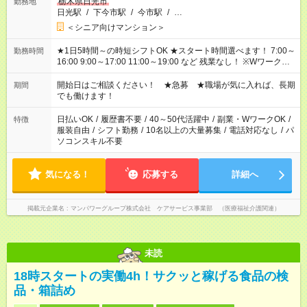
栃木県日光市
勤務地
日光駅
/
下今市駅
/
今市駅
/
…
＜シニア向けマンション＞
★1日5時間～の時短シフトOK ★スタート時間選べます！ 7:00～
勤務時間
16:00 9:00～17:00 11:00～19:00 など 残業なし！ ※Wワークの
場合、他のお仕事と合わせ週40時間超の就業はご案内できませ
ん ※法令に基づき、週20時間以上勤務は社会保険への加入対象
開始日はご相談ください！ ★急募 ★職場が気に入れば、長期
期間
となります ※労働者派遣法（日雇い派遣の原則禁止）により、
でも働けます！
短時間・短期間の就業はご案内が難しい場合があります
日払いOK
/
履歴書不要
/
40～50代活躍中
/
副業・WワークOK
/
特徴
服装自由
/
シフト勤務
/
10名以上の大量募集
/
電話対応なし
/
パ
ソコンスキル不要
気になる！
応募する
詳細へ
掲載元企業名
マンパワーグループ株式会社 ケアサービス事業部 （医療福祉介護関連）
未読
18時スタートの実働4h！サクッと稼げる食品の検
品・箱詰め