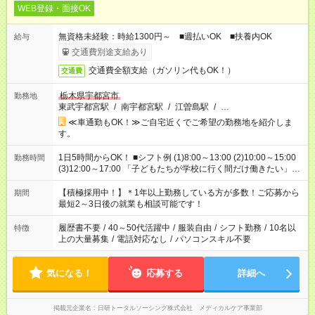
WEB登録・面接OK
無資格未経験：時給1300円～ ■週払いOK ■扶養内OK
給与
交通費別途支給あり
交通費全額支給（ガソリン代もOK！）
交通費
栃木県宇都宮市
勤務地
東武宇都宮駅
/
南宇都宮駅
/
江曽島駅
/
…
≪車通勤もOK！≫ご自宅近くでご希望の勤務地を紹介しま
す。
1日5時間からOK！ ■シフト例 (1)8:00～13:00 (2)10:00～15:00
勤務時間
(3)12:00～17:00 「子どもたちが学校に行く間だけ働きたい」
「余裕を持って夕飯の準備がしたい」 「午前中は働いて、午後
はプライベートの時間にしたい」 など、ご希望を教えてくださ
【積極採用中！】＊1年以上勤務している方が多数！ご応募から
期間
いね。 ※Wワーク希望の方へ 今ご覧のお仕事で希望する勤務時
最短2～3日後の就業も相談可能です！
間と、もう1つのお仕事の勤務時間。 合計で週40時間を超える
場合は応募できません。
履歴書不要
/
40～50代活躍中
/
服装自由
/
シフト勤務
/
10名以
特徴
上の大量募集
/
電話対応なし
/
パソコンスキル不要
気になる！
応募する
詳細へ
掲載元企業名
日研トータルソーシング株式会社 メディカルケア事業部