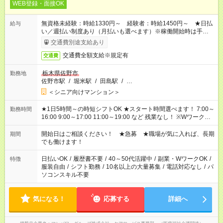
WEB登録・面接OK
無資格未経験：時給1330円～ 経験者：時給1450円～ ★日払
給与
い／週払い制度あり（月払いも選べます）※稼働開始時は手続き
完了次第のお支払いとなります。
交通費別途支給あり
交通費全額支給※規定有
交通費
栃木県佐野市
勤務地
佐野市駅
/
堀米駅
/
田島駅
/
…
＜シニア向けマンション＞
★1日5時間～の時短シフトOK ★スタート時間選べます！ 7:00～
勤務時間
16:00 9:00～17:00 11:00～19:00 など 残業なし！ ※Wワークの
場合、他のお仕事と合わせ週40時間超の就業はご案内できませ
ん ※法令に基づき、週20時間以上勤務は社会保険への加入対象
開始日はご相談ください！ ★急募 ★職場が気に入れば、長期
期間
となります ※労働者派遣法（日雇い派遣の原則禁止）により、
でも働けます！
短時間・短期間の就業はご案内が難しい場合があります
日払いOK
/
履歴書不要
/
40～50代活躍中
/
副業・WワークOK
/
特徴
服装自由
/
シフト勤務
/
10名以上の大量募集
/
電話対応なし
/
パ
ソコンスキル不要
気になる！
応募する
詳細へ