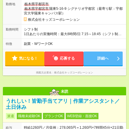
2,100円/月） 【試用期間】試用期間あり 試用期間の長さ：3ヶ月
栃木県宇都宮市
勤務地
雇用形態、給与は本採用時と同じです。
栃木県宇都宮市
陽東5-16-9 シグナリオ宇都宮（最寄り駅：宇都
宮大学陽東キャンパス駅）
株式会社キッズコーポレーション
シフト制
勤務時間
1日あたりの実働時間：最大8時間/日 7:15～18:45（シフト制）
1日6時間以上、週2日以上 ＜シフトパターン＞ 7:15～16:00
8:30～17:30 14:00～18:45 など ＊週20時間以上の勤務（週20
副業・WワークOK
特徴
時間未満の扶養内勤務も可・ご相談ください） ＊早番7:15～、
遅番18:45までどちらか入れる方（毎日でなくても大丈夫で
す。）
気になる！
応募する
詳細へ
掲載元企業名
株式会社キッズコーポレーション
未読
うれしい！皆勤手当てアリ｜作業アシスタント／
土日休み
派遣
職種未経験OK
ブランクOK
WEB登録・面接OK
時給1260円／月収例：278,065円＝1,260円×7時間45分×21日勤
給与