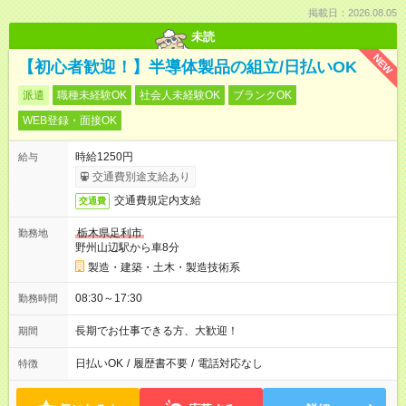
掲載日：2026.08.05
未読
NEW
【初心者歓迎！】半導体製品の組立/日払いOK
派遣
職種未経験OK
社会人未経験OK
ブランクOK
WEB登録・面接OK
時給1250円
給与
交通費別途支給あり
交通費規定内支給
交通費
栃木県足利市
勤務地
野州山辺駅から車8分
製造・建築・土木・製造技術系
08:30～17:30
勤務時間
長期でお仕事できる方、大歓迎！
期間
日払いOK
/
履歴書不要
/
電話対応なし
特徴