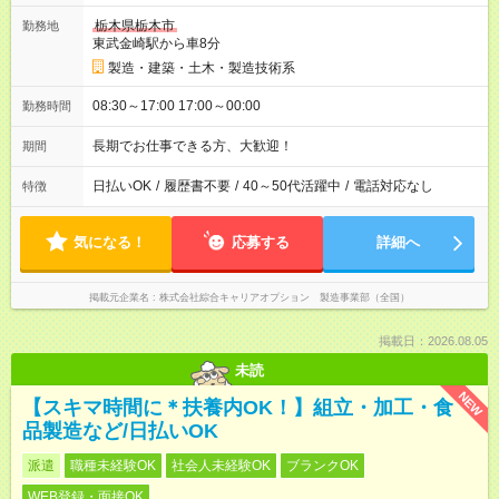
栃木県栃木市
勤務地
東武金崎駅から車8分
製造・建築・土木・製造技術系
08:30～17:00 17:00～00:00
勤務時間
長期でお仕事できる方、大歓迎！
期間
日払いOK
/
履歴書不要
/
40～50代活躍中
/
電話対応なし
特徴
気になる！
応募する
詳細へ
掲載元企業名
株式会社綜合キャリアオプション 製造事業部（全国）
掲載日：2026.08.05
未読
NEW
【スキマ時間に＊扶養内OK！】組立・加工・食
品製造など/日払いOK
派遣
職種未経験OK
社会人未経験OK
ブランクOK
WEB登録・面接OK