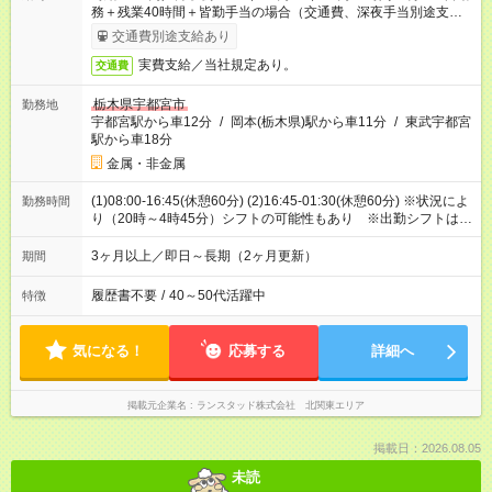
務＋残業40時間＋皆勤手当の場合（交通費、深夜手当別途支
給）
交通費別途支給あり
実費支給／当社規定あり。
交通費
栃木県宇都宮市
勤務地
宇都宮駅から車12分
/
岡本(栃木県)駅から車11分
/
東武宇都宮
駅から車18分
金属・非金属
(1)08:00-16:45(休憩60分) (2)16:45-01:30(休憩60分) ※状況によ
勤務時間
り（20時～4時45分）シフトの可能性もあり ※出勤シフトはお
気軽にお尋ねください
3ヶ月以上／即日～長期（2ヶ月更新）
期間
履歴書不要
/
40～50代活躍中
特徴
気になる！
応募する
詳細へ
掲載元企業名
ランスタッド株式会社 北関東エリア
掲載日：2026.08.05
未読