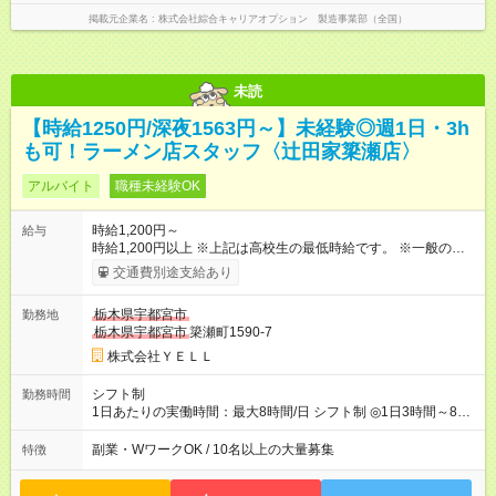
掲載元企業名
株式会社綜合キャリアオプション 製造事業部（全国）
未読
【時給1250円/深夜1563円～】未経験◎週1日・3h
も可！ラーメン店スタッフ〈辻田家簗瀬店〉
アルバイト
職種未経験OK
時給1,200円～
給与
時給1,200円以上 ※上記は高校生の最低時給です。 ※一般の方
は"時給1,250円以上”となります。 ※また経験・能力を考慮の
交通費別途支給あり
上、優遇いたします。 ※22:00以降は時給1,563円となります。
◎試用期間なし 【月収例】 ▼週3日・1日5時間で働く学生さん
栃木県宇都宮市
勤務地
の場合 月収7万5000円＝時給1,250円×5時間×月12日 ▼週5日・
栃木県宇都宮市
簗瀬町1590-7
1日8時間でガッツリ稼ぐフリーターさんの場合 月収20万円＝時
給1,250円×8時間×月20日 【試用期間】試用期間なし
株式会社ＹＥＬＬ
シフト制
勤務時間
1日あたりの実働時間：最大8時間/日 シフト制 ◎1日3時間～8時
間で応相談！ ◎週1日～OK！ ＜例＞ 9：30～14：00 10：30～
15：00 12：00～15：00 17：00～21：00 18：30～22：30
副業・WワークOK / 10名以上の大量募集
特徴
18：00～23：00 19：00～27：00 ＜勤務可能な曜日＞ 月・
火・水・木・金・土・日 ＊平日・土日ともに全時間帯、大歓