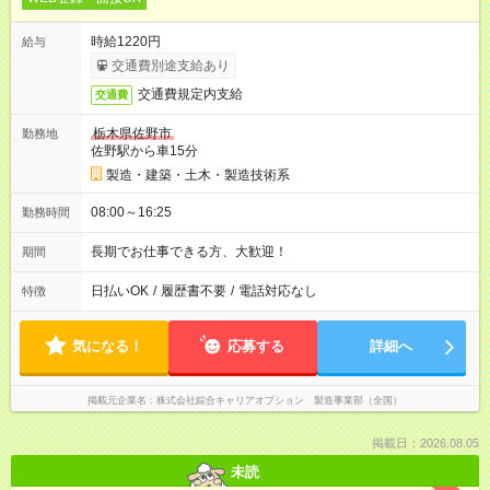
時給1220円
給与
交通費別途支給あり
交通費規定内支給
交通費
栃木県佐野市
勤務地
佐野駅から車15分
製造・建築・土木・製造技術系
08:00～16:25
勤務時間
長期でお仕事できる方、大歓迎！
期間
日払いOK
/
履歴書不要
/
電話対応なし
特徴
気になる！
応募する
詳細へ
掲載元企業名
株式会社綜合キャリアオプション 製造事業部（全国）
掲載日：2026.08.05
未読