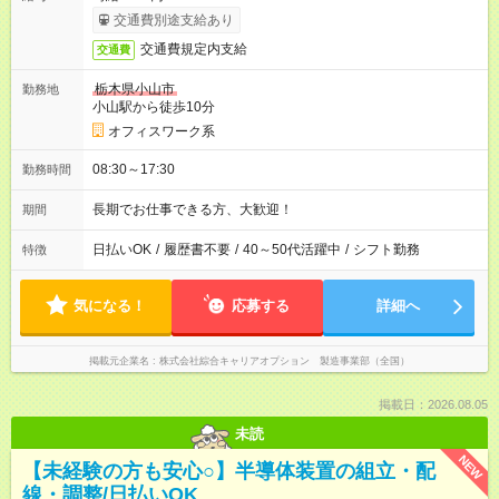
交通費別途支給あり
交通費規定内支給
交通費
栃木県小山市
勤務地
小山駅から徒歩10分
オフィスワーク系
08:30～17:30
勤務時間
長期でお仕事できる方、大歓迎！
期間
日払いOK
/
履歴書不要
/
40～50代活躍中
/
シフト勤務
特徴
気になる！
応募する
詳細へ
掲載元企業名
株式会社綜合キャリアオプション 製造事業部（全国）
掲載日：2026.08.05
未読
NEW
【未経験の方も安心○】半導体装置の組立・配
線・調整/日払いOK