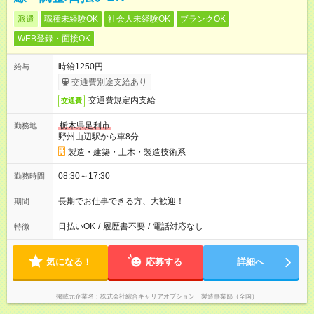
派遣
職種未経験OK
社会人未経験OK
ブランクOK
WEB登録・面接OK
時給1250円
給与
交通費別途支給あり
交通費規定内支給
交通費
栃木県足利市
勤務地
野州山辺駅から車8分
製造・建築・土木・製造技術系
08:30～17:30
勤務時間
長期でお仕事できる方、大歓迎！
期間
日払いOK
/
履歴書不要
/
電話対応なし
特徴
気になる！
応募する
詳細へ
掲載元企業名
株式会社綜合キャリアオプション 製造事業部（全国）