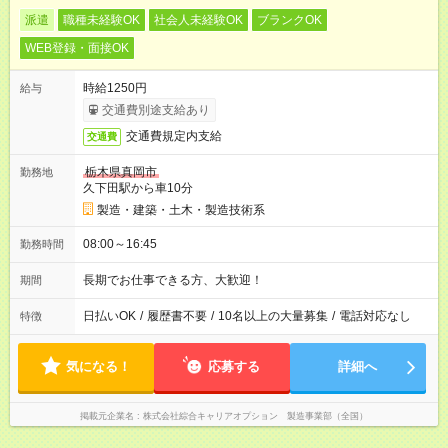
派遣
職種未経験OK
社会人未経験OK
ブランクOK
WEB登録・面接OK
時給1250円
給与
交通費別途支給あり
交通費規定内支給
交通費
栃木県真岡市
勤務地
久下田駅から車10分
製造・建築・土木・製造技術系
08:00～16:45
勤務時間
長期でお仕事できる方、大歓迎！
期間
日払いOK
/
履歴書不要
/
10名以上の大量募集
/
電話対応なし
特徴
気になる！
応募する
詳細へ
掲載元企業名
株式会社綜合キャリアオプション 製造事業部（全国）