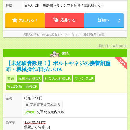
日払いOK
/
履歴書不要
/
シフト勤務
/
電話対応なし
特徴
気になる！
応募する
詳細へ
掲載元企業名
株式会社綜合キャリアオプション 製造事業部（全国）
掲載日：2026.08.05
未読
NEW
【未経験者歓迎！】ボルトやネジの接着剤塗
布・機械操作/日払いOK
派遣
職種未経験OK
社会人未経験OK
ブランクOK
WEB登録・面接OK
時給1250円
給与
交通費別途支給あり
交通費規定内支給
交通費
栃木県足利市
勤務地
県駅から徒歩1分