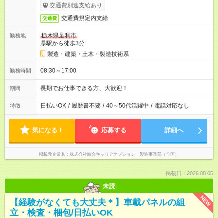
交通費別途支給あり
交通費規定内支給
交通費
栃木県足利市
勤務地
県駅から徒歩3分
製造・建築・土木・製造技術系
08:30～17:00
勤務時間
長期でお仕事できる方、大歓迎！
期間
日払いOK
/
履歴書不要
/
40～50代活躍中
/
電話対応なし
特徴
気になる！
応募する
詳細へ
掲載元企業名
株式会社綜合キャリアオプション 製造事業部（全国）
掲載日：2026.08.05
未読
NEW
【経験がなくても大丈夫＊】車載パネルの組
立・検査・梱包/日払いOK