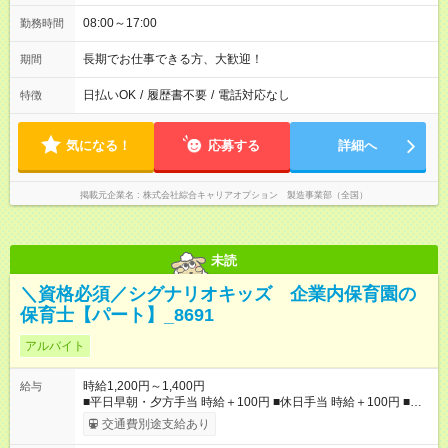
08:00～17:00
勤務時間
長期でお仕事できる方、大歓迎！
期間
日払いOK
/
履歴書不要
/
電話対応なし
特徴
気になる！
応募する
詳細へ
掲載元企業名
株式会社綜合キャリアオプション 製造事業部（全国）
未読
＼資格必須／シグナリオキッズ 企業内保育園の
保育士【パート】_8691
アルバイト
時給1,200円～1,400円
給与
■平日早朝・夕方手当 時給＋100円 ■休日手当 時給＋100円 ■特
別期間手当（GW、お盆、年末年始※会社カレンダーによる） 時
交通費別途支給あり
給＋200円 ■処遇改善手当（社保加入：7,500円/月、保険なし：