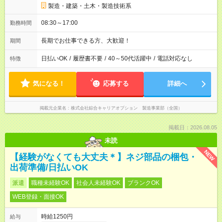
製造・建築・土木・製造技術系
08:30～17:00
勤務時間
長期でお仕事できる方、大歓迎！
期間
日払いOK
/
履歴書不要
/
40～50代活躍中
/
電話対応なし
特徴
気になる！
応募する
詳細へ
掲載元企業名
株式会社綜合キャリアオプション 製造事業部（全国）
掲載日：2026.08.05
未読
NEW
【経験がなくても大丈夫＊】ネジ部品の梱包・
出荷準備/日払いOK
派遣
職種未経験OK
社会人未経験OK
ブランクOK
WEB登録・面接OK
時給1250円
給与