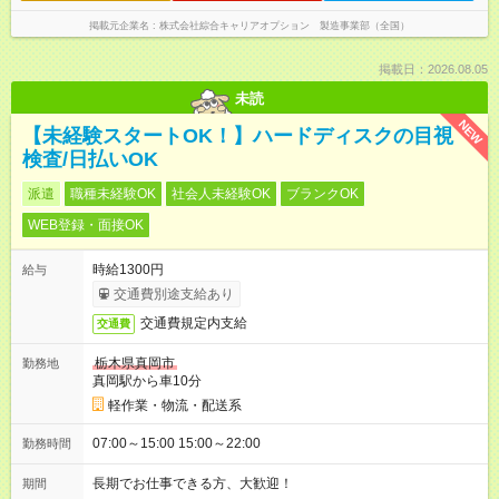
掲載元企業名
株式会社綜合キャリアオプション 製造事業部（全国）
掲載日：2026.08.05
未読
NEW
【未経験スタートOK！】ハードディスクの目視
検査/日払いOK
派遣
職種未経験OK
社会人未経験OK
ブランクOK
WEB登録・面接OK
時給1300円
給与
交通費別途支給あり
交通費規定内支給
交通費
栃木県真岡市
勤務地
真岡駅から車10分
軽作業・物流・配送系
07:00～15:00 15:00～22:00
勤務時間
長期でお仕事できる方、大歓迎！
期間