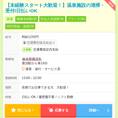
NEW
【未経験スタート大歓迎！】温泉施設の清掃・
受付/日払いOK
派遣
職種未経験OK
社会人未経験OK
ブランクOK
WEB登録・面接OK
時給1250円
給与
交通費別途支給あり
交通費規定内支給
交通費
栃木県鹿沼市
勤務地
鹿沼駅から車19分
接客・旅行・サービス系
13:00～22:00
勤務時間
長期でお仕事できる方、大歓迎！
期間
日払いOK
/
履歴書不要
/
シフト勤務
特徴
気になる！
応募する
詳細へ