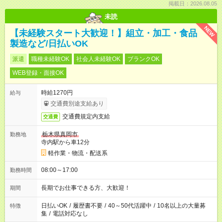
掲載日：2026.08.05
未読
NEW
【未経験スタート大歓迎！】組立・加工・食品
製造など/日払いOK
派遣
職種未経験OK
社会人未経験OK
ブランクOK
WEB登録・面接OK
時給1270円
給与
交通費別途支給あり
交通費規定内支給
交通費
栃木県真岡市
勤務地
寺内駅から車12分
軽作業・物流・配送系
08:00～17:00
勤務時間
長期でお仕事できる方、大歓迎！
期間
日払いOK
/
履歴書不要
/
40～50代活躍中
/
10名以上の大量募
特徴
集
/
電話対応なし