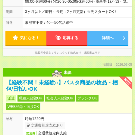
09:00(休憩60分) (4)20:30-05:00(休憩60分) ※基本(1)と(2)・(3)
の交替制※(1)と(4)は稀 ※最初は(1)のみ/最大4ヶ月後に交替開
始
3ヶ月以上／即日～長期（2ヶ月更新）※先スタートOK！
期間
履歴書不要
/
40～50代活躍中
特徴
気になる！
応募する
詳細へ
掲載元企業名
ランスタッド株式会社 北関東エリア
掲載日：2026.08.05
未読
NEW
【経験不問！未経験○】パスタ商品の検品・梱
包/日払いOK
派遣
職種未経験OK
社会人未経験OK
ブランクOK
WEB登録・面接OK
時給1220円
給与
交通費別途支給あり
交通費規定内支給
交通費