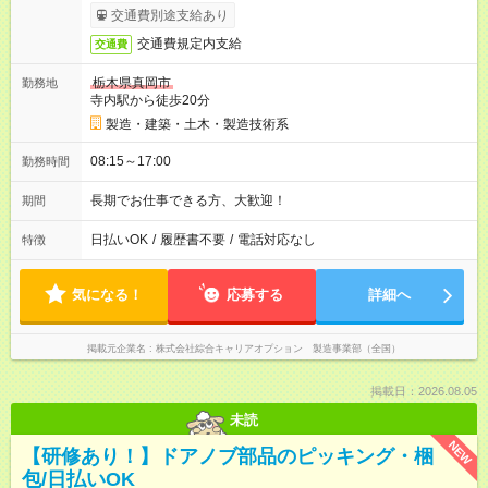
交通費別途支給あり
交通費規定内支給
交通費
栃木県真岡市
勤務地
寺内駅から徒歩20分
製造・建築・土木・製造技術系
08:15～17:00
勤務時間
長期でお仕事できる方、大歓迎！
期間
日払いOK
/
履歴書不要
/
電話対応なし
特徴
気になる！
応募する
詳細へ
掲載元企業名
株式会社綜合キャリアオプション 製造事業部（全国）
掲載日：2026.08.05
未読
NEW
【研修あり！】ドアノブ部品のピッキング・梱
包/日払いOK