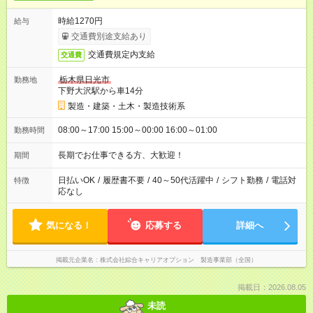
時給1270円
給与
交通費別途支給あり
交通費規定内支給
交通費
栃木県日光市
勤務地
下野大沢駅から車14分
製造・建築・土木・製造技術系
08:00～17:00 15:00～00:00 16:00～01:00
勤務時間
長期でお仕事できる方、大歓迎！
期間
日払いOK
/
履歴書不要
/
40～50代活躍中
/
シフト勤務
/
電話対
特徴
応なし
気になる！
応募する
詳細へ
掲載元企業名
株式会社綜合キャリアオプション 製造事業部（全国）
掲載日：2026.08.05
未読