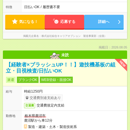
日払いOK
/
履歴書不要
特徴
気になる！
応募する
詳細へ
掲載元企業名
株式会社綜合キャリアオプション 製造事業部（全国）
掲載日：2026.08.05
未読
NEW
【経験者×ブラッシュUP！！】遊技機基板の組
立・目視検査/日払いOK
派遣
ブランクOK
WEB登録・面接OK
時給1250円
給与
交通費別途支給あり
交通費規定内支給
交通費
栃木県鹿沼市
勤務地
鹿沼駅から車12分
製造・建築・土木・製造技術系