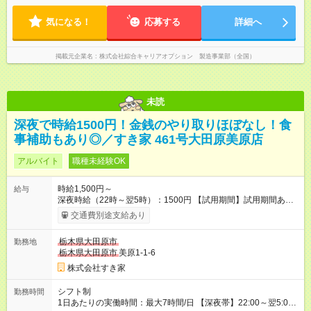
気になる！
応募する
詳細へ
掲載元企業名
株式会社綜合キャリアオプション 製造事業部（全国）
未読
深夜で時給1500円！金銭のやり取りほぼなし！食
事補助もあり◎／すき家 461号大田原美原店
アルバイト
職種未経験OK
時給1,500円～
給与
深夜時給（22時～翌5時）：1500円 【試用期間】試用期間あり
試用期間の長さ：1ヶ月 雇用形態、給与は本採用時と同じです。
交通費別途支給あり
試用期間の実態は30日（※条件変更なし）ですが、切り上げで
一ヶ月とさせていただきます。 研修制度あり：15時間(研修中も
栃木県大田原市
勤務地
同時給）
栃木県大田原市
美原1-1-6
株式会社すき家
シフト制
勤務時間
1日あたりの実働時間：最大7時間/日 【深夜帯】22:00～翌5:00