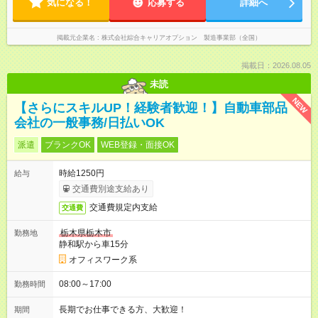
気になる！
応募する
詳細へ
掲載元企業名
株式会社綜合キャリアオプション 製造事業部（全国）
掲載日：2026.08.05
未読
NEW
【さらにスキルUP！経験者歓迎！】自動車部品
会社の一般事務/日払いOK
派遣
ブランクOK
WEB登録・面接OK
時給1250円
給与
交通費別途支給あり
交通費規定内支給
交通費
栃木県栃木市
勤務地
静和駅から車15分
オフィスワーク系
08:00～17:00
勤務時間
長期でお仕事できる方、大歓迎！
期間