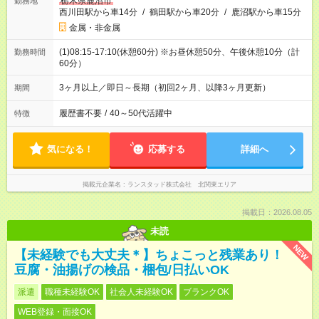
栃木県鹿沼市
勤務地
西川田駅から車14分
/
鶴田駅から車20分
/
鹿沼駅から車15分
金属・非金属
(1)08:15-17:10(休憩60分) ※お昼休憩50分、午後休憩10分（計
勤務時間
60分）
3ヶ月以上／即日～長期（初回2ヶ月、以降3ヶ月更新）
期間
履歴書不要
/
40～50代活躍中
特徴
気になる！
応募する
詳細へ
掲載元企業名
ランスタッド株式会社 北関東エリア
掲載日：2026.08.05
未読
NEW
【未経験でも大丈夫＊】ちょこっと残業あり！
豆腐・油揚げの検品・梱包/日払いOK
派遣
職種未経験OK
社会人未経験OK
ブランクOK
WEB登録・面接OK