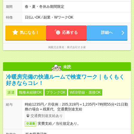
週2日～・1日2h～OK◎ ※22:00から翌5:00までは18歳以上の方
のみ勤務可能です（18歳未満の深夜業務禁止のため） ★深夜で
春・夏・冬休み期間限定
期間
も安心して働けます★ すき家では、ワンオペを禁止していま
す。 必ず、2名以上での勤務を行いますので、安心して働けま
日払いOK / 副業・WワークOK
特徴
す。
気になる！
応募する
詳細へ
掲載元企業名
株式会社すき家
未読
冷暖房完備の快適ルームで検査ワーク｜もくもく
好きならコレ！
派遣
職種未経験OK
ブランクOK
WEB登録・面接OK
時給1235円／月収例：205,319円＝1,235円×7時間55分×21日勤
給与
務の場合＋残業代、交通費別途支給
交通費別途支給あり
実費支給／当社規定あり。
交通費