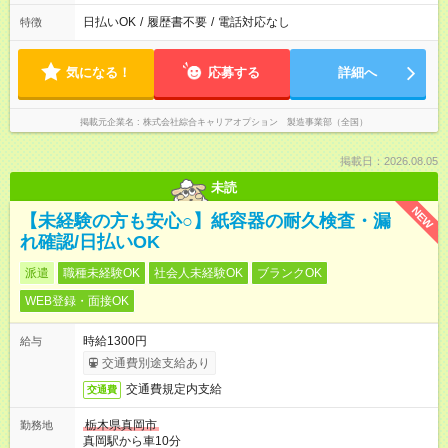
日払いOK
/
履歴書不要
/
電話対応なし
特徴
気になる！
応募する
詳細へ
掲載元企業名
株式会社綜合キャリアオプション 製造事業部（全国）
掲載日：2026.08.05
未読
NEW
【未経験の方も安心○】紙容器の耐久検査・漏
れ確認/日払いOK
派遣
職種未経験OK
社会人未経験OK
ブランクOK
WEB登録・面接OK
時給1300円
給与
交通費別途支給あり
交通費規定内支給
交通費
栃木県真岡市
勤務地
真岡駅から車10分