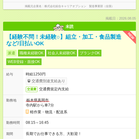
掲載元企業名
株式会社綜合キャリアオプション 製造事業部（全国）
掲載日：2026.08.05
未読
NEW
【経験不問！未経験○】組立・加工・食品製造
など/日払いOK
派遣
職種未経験OK
社会人未経験OK
ブランクOK
WEB登録・面接OK
時給1250円
給与
交通費別途支給あり
交通費規定内支給
交通費
栃木県真岡市
勤務地
寺内駅から車7分
軽作業・物流・配送系
08:15～16:45
勤務時間
長期でお仕事できる方、大歓迎！
期間