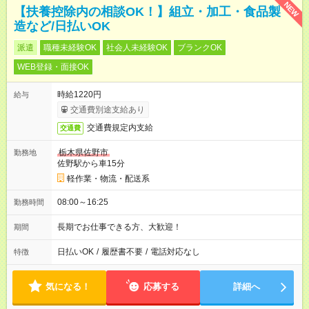
NEW
【扶養控除内の相談OK！】組立・加工・食品製
造など/日払いOK
派遣
職種未経験OK
社会人未経験OK
ブランクOK
WEB登録・面接OK
時給1220円
給与
交通費別途支給あり
交通費規定内支給
交通費
栃木県佐野市
勤務地
佐野駅から車15分
軽作業・物流・配送系
08:00～16:25
勤務時間
長期でお仕事できる方、大歓迎！
期間
日払いOK
/
履歴書不要
/
電話対応なし
特徴
気になる！
応募する
詳細へ