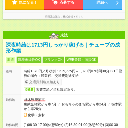
迎！
気になる！
応募する
詳細へ
掲載元企業名
株式会社ＹＥＬＬ
未読
深夜時給は1713円しっかり稼げる｜チューブの成
形作業
派遣
職種未経験OK
ブランクOK
WEB登録・面接OK
時給1370円／月収例：215,775円＝1,370円×7時間30分×21日勤
給与
務の場合＋残業代、交通費別途支給
交通費別途支給あり
実費支給／当社規定あり。
交通費
栃木県鹿沼市
勤務地
東武金崎駅から車7分
/
おもちゃのまち駅から車24分
/
栃木駅
から車28分
化学・素材
(1)08:30-17:00(休憩60分) (2)16:30-01:00(休憩60分) (3)00:30-
勤務時間