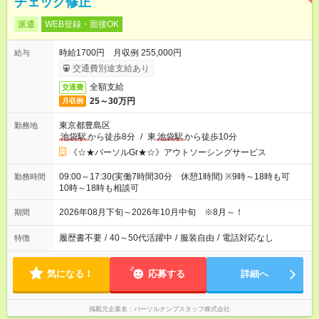
チェック修正
派遣
WEB登録・面接OK
時給1700円 月収例 255,000円
給与
交通費別途支給あり
全額支給
交通費
25～30万円
月収例
東京都豊島区
勤務地
池袋駅
から徒歩8分
/
東
池袋駅
から徒歩10分
《☆★パーソルGr★☆》アウトソーシングサービス
09:00～17:30(実働7時間30分 休憩1時間) ※9時～18時も可
勤務時間
10時～18時も相談可
2026年08月下旬～2026年10月中旬 ※8月～！
期間
履歴書不要
/
40～50代活躍中
/
服装自由
/
電話対応なし
特徴
気になる！
応募する
詳細へ
掲載元企業名
パーソルテンプスタッフ株式会社