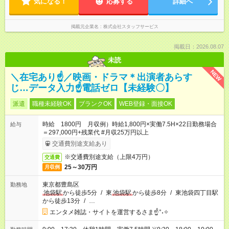
気になる！
応募する
詳細へ
掲載元企業名
株式会社スタッフサービス
掲載日：2026.08.07
未読
NEW
＼在宅あり☝／映画・ドラマ＊出演者あらす
じ…データ入力☝電話ゼロ【未経験〇】
派遣
職種未経験OK
ブランクOK
WEB登録・面接OK
時給 1800円 月収例）時給1,800円×実働7.5H×22日勤務場合
給与
＝297,000円+残業代 #月収25万円以上
交通費別途支給あり
※交通費別途支給（上限4万円）
交通費
25～30万円
月収例
東京都豊島区
勤務地
池袋駅
から徒歩5分
/
東
池袋駅
から徒歩8分
/
東池袋四丁目駅
から徒歩13分
/
…
エンタメ雑誌・サイトを運営するさま☝°˖✧