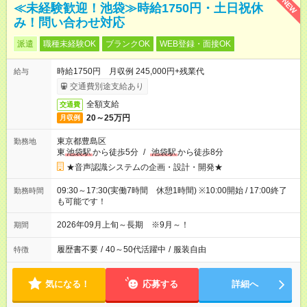
NEW
≪未経験歓迎！池袋≫時給1750円・土日祝休
み！問い合わせ対応
派遣
職種未経験OK
ブランクOK
WEB登録・面接OK
時給1750円 月収例 245,000円+残業代
給与
交通費別途支給あり
全額支給
交通費
20～25万円
月収例
東京都豊島区
勤務地
東
池袋駅
から徒歩5分
/
池袋駅
から徒歩8分
★音声認識システムの企画・設計・開発★
09:30～17:30(実働7時間 休憩1時間) ※10:00開始 / 17:00終了
勤務時間
も可能です！
2026年09月上旬～長期 ※9月～！
期間
履歴書不要
/
40～50代活躍中
/
服装自由
特徴
気になる！
応募する
詳細へ