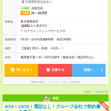
交通費別途支給あり
全額支給
交通費
25～30万円
月収例
東京都豊島区
勤務地
池袋駅
から徒歩2分
◎アウトソーシングサービス◎
09:00～18:00(実働8時間 休憩1時間)
勤務時間
【急募】即日～長期 ※8月～！
期間
履歴書不要
/
40～50代活躍中
/
服装自由
/
電話対応なし
特徴
気になる！
応募する
詳細へ
掲載元企業名
パーソルテンプスタッフ株式会社
掲載日：2026.08.06
未読
NEW
8/24～10/15！電話なし！グループ会社で契約書