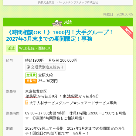
掲載元企業名
パーソルテンプスタッフ株式会社
掲載日：2026.08.05
未読
NEW
《時間相談OK！》1900円！大手グループ！
2027年3月末までの期間限定！事務
派遣
WEB登録・面接OK
時給1900円 月収例 266,000円
給与
交通費別途支給あり
全額支給
交通費
25～30万円
月収例
東京都豊島区
勤務地
池袋駅
から徒歩9分
/
東
池袋駅
から徒歩9分
大手人材サービスグループ★シェアードサービス事業
09:30～17:30(実働7時間 休憩1時間) ※9:00ー17:00でも可能
勤務時間
☆ ◎実働6時間勤務もご相談可能！
2026年09月上旬～長期 2027年3月末までの期間限定のお仕
期間
事！開始日の相談可能です ※9月～！