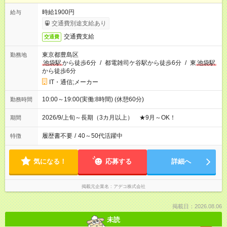
時給1900円
給与
交通費別途支給あり
交通費支給
交通費
東京都豊島区
勤務地
池袋駅
から徒歩6分
/
都電雑司ケ谷駅から徒歩6分
/
東
池袋駅
から徒歩6分
IT・通信;メーカー
10:00～19:00(実働:8時間) (休憩60分)
勤務時間
2026/9/上旬～長期（3カ月以上） ★9月～OK！
期間
履歴書不要
/
40～50代活躍中
特徴
気になる！
応募する
詳細へ
掲載元企業名
アデコ株式会社
掲載日：2026.08.06
未読