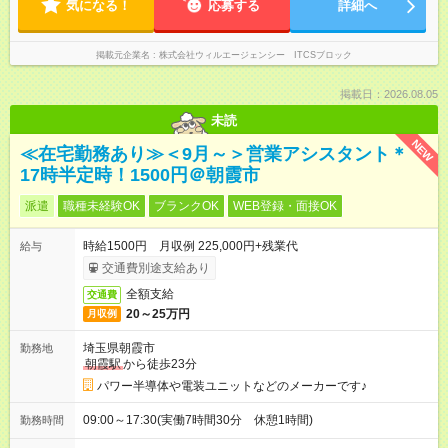
気になる！
応募する
詳細へ
掲載元企業名
株式会社ウィルエージェンシー ITCSブロック
掲載日：2026.08.05
未読
NEW
≪在宅勤務あり≫＜9月～＞営業アシスタント＊
17時半定時！1500円＠朝霞市
派遣
職種未経験OK
ブランクOK
WEB登録・面接OK
時給1500円 月収例 225,000円+残業代
給与
交通費別途支給あり
全額支給
交通費
20～25万円
月収例
埼玉県朝霞市
勤務地
朝霞駅
から徒歩23分
パワー半導体や電装ユニットなどのメーカーです♪
09:00～17:30(実働7時間30分 休憩1時間)
勤務時間