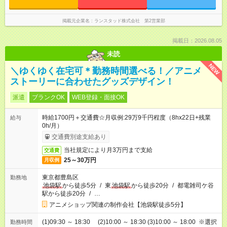
掲載元企業名
ランスタッド株式会社 第2営業部
掲載日：2026.08.05
未読
NEW
＼ゆくゆく在宅可＊勤務時間選べる！／アニメ
ストーリーに合わせたグッズデザイン！
派遣
ブランクOK
WEB登録・面接OK
時給1700円＋交通費☆月収例:29万9千円程度（8hx22日+残業
給与
0h/月）
交通費別途支給あり
当社規定により月3万円まで支給
交通費
25～30万円
月収例
東京都豊島区
勤務地
池袋駅
から徒歩5分
/
東
池袋駅
から徒歩20分
/
都電雑司ケ谷
駅から徒歩20分
/
…
アニメショップ関連の制作会社【池袋駅徒歩5分】
(1)09:30 ～ 18:30 (2)10:00 ～ 18:30 (3)10:00 ～ 18:00 ※選択
勤務時間