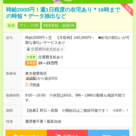
NEW
時給2000円！週1日程度の在宅あり＊16時まで
の時短＊データ抽出など
派遣
ブランクOK
WEB登録・面接OK
時給2000円＋交 【月収例】240,000円～ ■給与の前払いが可
給与
能な速払いサービスあり
交通費別途支給あり
交通費支給あり
交通費
20～25万円
月収例
東京都豊島区
勤務地
池袋駅
から徒歩5分
IT関連
9:00～16:00 ※休憩は60分。9時～18時の勤務も相談可能で
勤務時間
す。
【急募】即日～長期 ※開始日はご相談可能です！ ※8月～！
期間
履歴書不要
/
服装自由
特徴