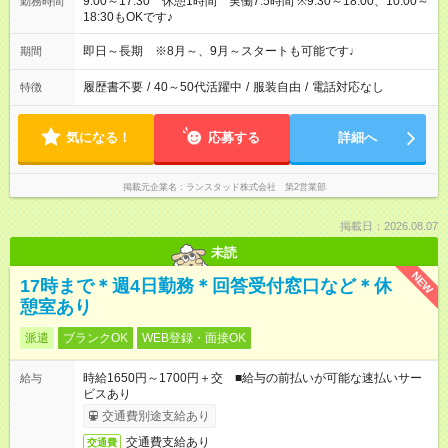
9:00～17:30 休憩1時間 実働7.5時間 ※9:30～18:00、10:00～
勤務時間
18:30もOKです♪
即日～長期 ※8月～、9月～スタートも可能です♩
期間
履歴書不要
/
40～50代活躍中
/
服装自由
/
電話対応なし
特徴
気になる！
応募する
詳細へ
掲載元企業名
ランスタッド株式会社 第2営業部
掲載日：2026.08.07
未読
NEW
17時まで＊週4日勤務＊回答受付窓口など＊休
憩室あり
派遣
ブランクOK
WEB登録・面接OK
時給1650円～1700円＋交 ■給与の前払いが可能な速払いサー
給与
ビスあり
交通費別途支給あり
交通費支給あり
交通費