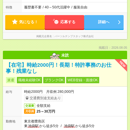
履歴書不要
/
40～50代活躍中
/
服装自由
特徴
気になる！
応募する
詳細へ
掲載元企業名
パーソルテンプスタッフ株式会社
掲載日：2026.08.05
未読
NEW
【在宅】時給2000円！長期！特許事務のお仕
事！残業なし
派遣
職種未経験OK
ブランクOK
WEB登録・面接OK
時給2000円 月収例 280,000円
給与
交通費別途支給あり
全額支給
交通費
25～30万円
月収例
東京都豊島区
勤務地
東
池袋駅
から徒歩5分
/
池袋駅
から徒歩5分