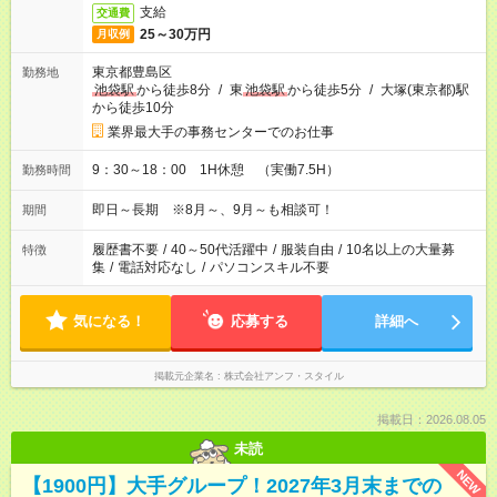
支給
交通費
25～30万円
月収例
東京都豊島区
勤務地
池袋駅
から徒歩8分
/
東
池袋駅
から徒歩5分
/
大塚(東京都)駅
から徒歩10分
業界最大手の事務センターでのお仕事
9：30～18：00 1H休憩 （実働7.5H）
勤務時間
即日～長期 ※8月～、9月～も相談可！
期間
履歴書不要
/
40～50代活躍中
/
服装自由
/
10名以上の大量募
特徴
集
/
電話対応なし
/
パソコンスキル不要
気になる！
応募する
詳細へ
掲載元企業名
株式会社アンフ・スタイル
掲載日：2026.08.05
未読
NEW
【1900円】大手グループ！2027年3月末までの