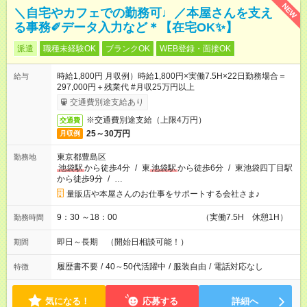
NEW
＼自宅やカフェでの勤務可♩／本屋さんを支え
る事務✐データ入力など＊【在宅OK✨】
派遣
職種未経験OK
ブランクOK
WEB登録・面接OK
時給1,800円 月収例）時給1,800円×実働7.5H×22日勤務場合＝
給与
297,000円＋残業代 #月収25万円以上
交通費別途支給あり
※交通費別途支給（上限4万円）
交通費
25～30万円
月収例
東京都豊島区
勤務地
池袋駅
から徒歩4分
/
東
池袋駅
から徒歩6分
/
東池袋四丁目駅
から徒歩9分
/
…
量販店や本屋さんのお仕事をサポートする会社さま♪
9：30 ～18：00 （実働7.5H 休憩1H）
勤務時間
即日～長期 （開始日相談可能！）
期間
履歴書不要
/
40～50代活躍中
/
服装自由
/
電話対応なし
特徴
気になる！
応募する
詳細へ