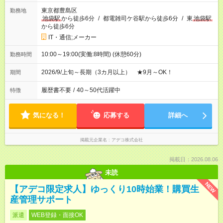
東京都豊島区
勤務地
池袋駅
から徒歩6分
/
都電雑司ケ谷駅から徒歩6分
/
東
池袋駅
から徒歩6分
IT・通信;メーカー
10:00～19:00(実働:8時間) (休憩60分)
勤務時間
2026/9/上旬～長期（3カ月以上） ★9月～OK！
期間
履歴書不要
/
40～50代活躍中
特徴
気になる！
応募する
詳細へ
掲載元企業名
アデコ株式会社
掲載日：2026.08.06
未読
NEW
【アデコ限定求人】ゆっくり10時始業！購買生
産管理サポート
派遣
WEB登録・面接OK