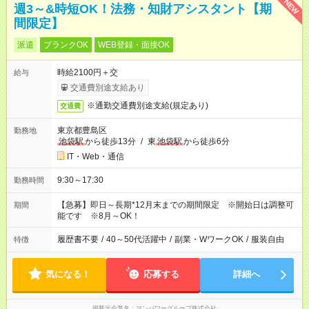
NEW
週3～&時短OK！法務・知財アシスタント【期
間限定】
派遣
ブランクOK
WEB登録・面接OK
時給2100円＋交
給与
交通費別途支給あり
※通勤交通費別途支給(規定あり)
交通費
東京都豊島区
勤務地
池袋駅
から徒歩13分
/
東
池袋駅
から徒歩6分
IT・Web・通信
9:30～17:30
勤務時間
【急募】即日～長期*12月末までの期間限定 ※開始日は調整可
期間
能です ※8月～OK！
履歴書不要
/
40～50代活躍中
/
副業・WワークOK
/
服装自由
特徴
気になる！
応募する
詳細へ
掲載元企業名
マンパワーグループ株式会社