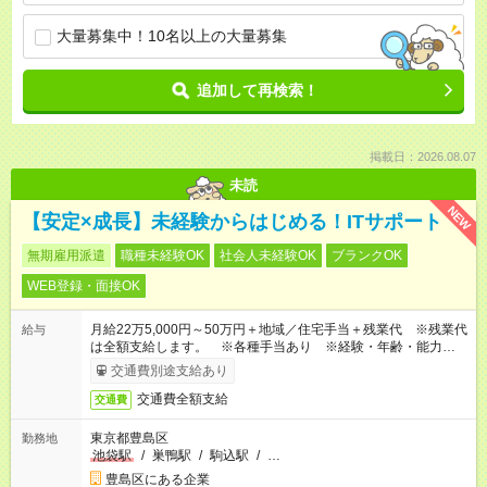
大量募集中！10名以上の大量募集
追加して再検索！
掲載日：2026.08.07
未読
NEW
【安定×成長】未経験からはじめる！ITサポート
無期雇用派遣
職種未経験OK
社会人未経験OK
ブランクOK
WEB登録・面接OK
月給22万5,000円～50万円＋地域／住宅手当＋残業代 ※残業代
給与
は全額支給します。 ※各種手当あり ※経験・年齢・能力等を
考慮して加給・優遇します。
交通費別途支給あり
交通費全額支給
交通費
東京都豊島区
勤務地
池袋駅
/
巣鴨駅
/
駒込駅
/
…
豊島区にある企業