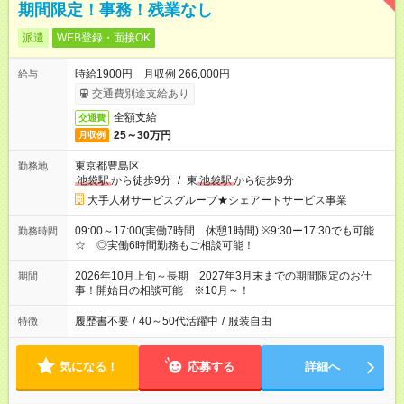
期間限定！事務！残業なし
派遣
WEB登録・面接OK
時給1900円 月収例 266,000円
給与
交通費別途支給あり
全額支給
交通費
25～30万円
月収例
東京都豊島区
勤務地
池袋駅
から徒歩9分
/
東
池袋駅
から徒歩9分
大手人材サービスグループ★シェアードサービス事業
09:00～17:00(実働7時間 休憩1時間) ※9:30ー17:30でも可能
勤務時間
☆ ◎実働6時間勤務もご相談可能！
2026年10月上旬～長期 2027年3月末までの期間限定のお仕
期間
事！開始日の相談可能 ※10月～！
履歴書不要
/
40～50代活躍中
/
服装自由
特徴
気になる！
応募する
詳細へ