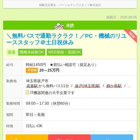
掲載元企業名
パーソルテンプスタッフ株式会社
掲載日：2026.08.05
未読
NEW
＼無料バスで通勤ラクラク！／PC・機械のリユ
ーススタッフ＠土日祝休み
派遣
職種未経験OK
WEB登録・面接OK
時給1450円 ★前払い相談可（規定あり）
給与
20～25万円
月収例
埼玉県坂戸市
勤務地
若葉駅
から無料バス11分
/
坂戸(埼玉県)駅
/
鶴ケ島駅
/
…
IT機器関連の大手企業です
09:00～17:30（休憩60分）
勤務時間
即日～長期
期間
日払いOK
特徴