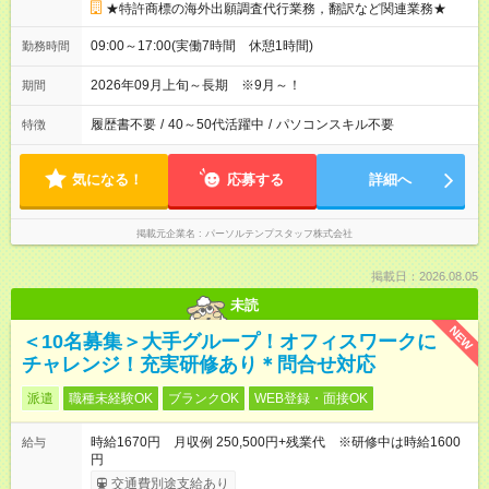
★特許商標の海外出願調査代行業務，翻訳など関連業務★
09:00～17:00(実働7時間 休憩1時間)
勤務時間
2026年09月上旬～長期 ※9月～！
期間
履歴書不要
/
40～50代活躍中
/
パソコンスキル不要
特徴
気になる！
応募する
詳細へ
掲載元企業名
パーソルテンプスタッフ株式会社
掲載日：2026.08.05
未読
NEW
＜10名募集＞大手グループ！オフィスワークに
チャレンジ！充実研修あり＊問合せ対応
派遣
職種未経験OK
ブランクOK
WEB登録・面接OK
時給1670円 月収例 250,500円+残業代 ※研修中は時給1600
給与
円
交通費別途支給あり