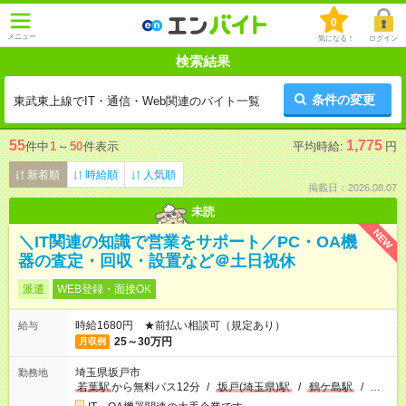
0
メニュー
気になる！
ログイン
検索結果
条件の変更
東武東上線でIT・通信・Web関連のバイト一覧
55
1,775
件中
1
～
50
件表示
平均時給:
円
新着順
時給順
人気順
掲載日：2026.08.07
未読
NEW
＼IT関連の知識で営業をサポート／PC・OA機
器の査定・回収・設置など＠土日祝休
派遣
WEB登録・面接OK
時給1680円 ★前払い相談可（規定あり）
給与
25～30万円
月収例
埼玉県坂戸市
勤務地
若葉駅
から無料バス12分
/
坂戸(埼玉県)駅
/
鶴ケ島駅
/
…