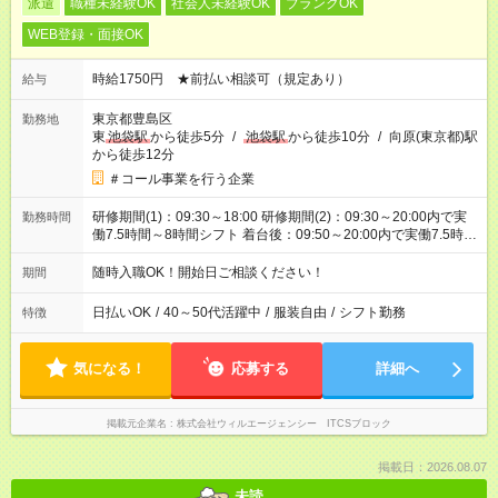
派遣
職種未経験OK
社会人未経験OK
ブランクOK
WEB登録・面接OK
時給1750円 ★前払い相談可（規定あり）
給与
東京都豊島区
勤務地
東
池袋駅
から徒歩5分
/
池袋駅
から徒歩10分
/
向原(東京都)駅
から徒歩12分
＃コール事業を行う企業
研修期間(1)：09:30～18:00 研修期間(2)：09:30～20:00内で実
勤務時間
働7.5時間～8時間シフト 着台後：09:50～20:00内で実働7.5時間
～8時間シフト
随時入職OK！開始日ご相談ください！
期間
日払いOK
/
40～50代活躍中
/
服装自由
/
シフト勤務
特徴
気になる！
応募する
詳細へ
掲載元企業名
株式会社ウィルエージェンシー ITCSブロック
掲載日：2026.08.07
未読