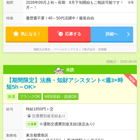
2026年09月上旬～長期 8月下旬開始もご相談可能です！ ※9
期間
月～！
履歴書不要
/
40～50代活躍中
/
服装自由
特徴
気になる！
応募する
詳細へ
掲載元企業名
パーソルテンプスタッフ株式会社 首都圏
掲載日：2026.08.05
未読
NEW
【期間限定】法務・知財アシスタント<週3×時
短5h～OK>
派遣
ブランクOK
WEB登録・面接OK
時給1850円＋交
給与
交通費別途支給あり
※通勤交通費別途支給(規定あり)
交通費
東京都豊島区
勤務地