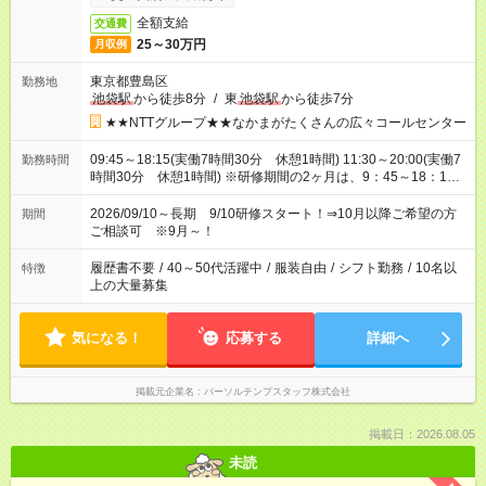
全額支給
交通費
25～30万円
月収例
東京都豊島区
勤務地
池袋駅
から徒歩8分
/
東
池袋駅
から徒歩7分
★★NTTグループ★★なかまがたくさんの広々コールセンター
09:45～18:15(実働7時間30分 休憩1時間) 11:30～20:00(実働7
勤務時間
時間30分 休憩1時間) ※研修期間の2ヶ月は、9：45～18：15勤
務となります（祝日勤務あり）
2026/09/10～長期 9/10研修スタート！⇒10月以降ご希望の方
期間
ご相談可 ※9月～！
履歴書不要
/
40～50代活躍中
/
服装自由
/
シフト勤務
/
10名以
特徴
上の大量募集
気になる！
応募する
詳細へ
掲載元企業名
パーソルテンプスタッフ株式会社
掲載日：2026.08.05
未読