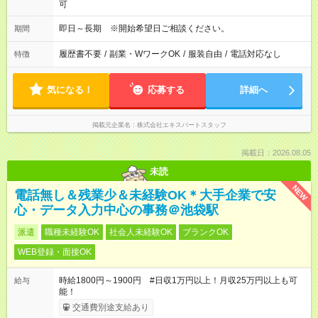
可
即日～長期 ※開始希望日ご相談ください。
期間
履歴書不要
/
副業・WワークOK
/
服装自由
/
電話対応なし
特徴
気になる！
応募する
詳細へ
掲載元企業名
株式会社エキスパートスタッフ
掲載日：2026.08.05
未読
NEW
電話無し＆残業少＆未経験OK＊大手企業で安
心・データ入力中心の事務＠池袋駅
派遣
職種未経験OK
社会人未経験OK
ブランクOK
WEB登録・面接OK
時給1800円～1900円 #日収1万円以上！月収25万円以上も可
給与
能！
交通費別途支給あり