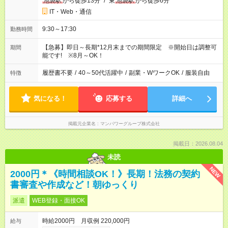
池袋駅
から徒歩13分
/
東
池袋駅
から徒歩6分
IT・Web・通信
9:30～17:30
勤務時間
【急募】即日～長期*12月末までの期間限定 ※開始日は調整可
期間
能です! ※8月～OK！
履歴書不要
/
40～50代活躍中
/
副業・WワークOK
/
服装自由
特徴
気になる！
応募する
詳細へ
掲載元企業名
マンパワーグループ株式会社
掲載日：2026.08.04
未読
NEW
2000円＊《時間相談OK！》長期！法務の契約
書審査や作成など！朝ゆっくり
派遣
WEB登録・面接OK
時給2000円 月収例 220,000円
給与