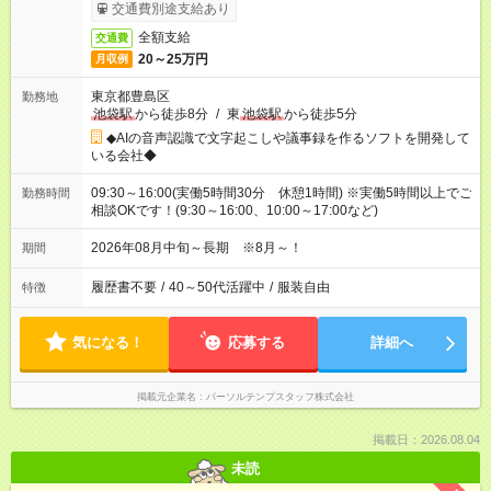
交通費別途支給あり
全額支給
交通費
20～25万円
月収例
東京都豊島区
勤務地
池袋駅
から徒歩8分
/
東
池袋駅
から徒歩5分
◆AIの音声認識で文字起こしや議事録を作るソフトを開発して
いる会社◆
09:30～16:00(実働5時間30分 休憩1時間) ※実働5時間以上でご
勤務時間
相談OKです！(9:30～16:00、10:00～17:00など)
2026年08月中旬～長期 ※8月～！
期間
履歴書不要
/
40～50代活躍中
/
服装自由
特徴
気になる！
応募する
詳細へ
掲載元企業名
パーソルテンプスタッフ株式会社
掲載日：2026.08.04
未読