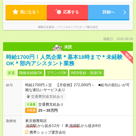
気になる！
応募する
詳細へ
掲載元企業名
パーソルテンプスタッフ株式会社
掲載日：2026.08.06
未読
NEW
時給1700円！人気企業＊基本18時まで＊未経験
OK＊部内アシスタント業務
派遣
職種未経験OK
ブランクOK
WEB登録・面接OK
時給1700円＋交 【月収例】272,000円～ ■給与の前払いが可
給与
能な速払いサービスあり
交通費別途支給あり
交通費支給あり
交通費
25～30万円
月収例
東京都豊島区
勤務地
池袋駅
から徒歩12分
/
東
池袋駅
から徒歩8分
携帯ショップ運営会社