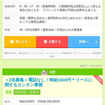
8：30～17：30（実働8時間） ※勤務時間は就業先により異なる
勤務時間
場合があります。 ◎フレックス勤務が可能な就業先もありま
す。 ◎今よりもさらに働きやすい環境をつくるべく、 働き方
改革に全社をあげて取り組んでいます。
長期（期間を定めない雇用契約を当社と結びます）派遣先が変
期間
わっても雇用は継続！
40～50代活躍中
/
服装自由
/
10名以上の大量募集
特徴
気になる！
応募する
詳細へ
掲載元企業名
株式会社スタッフサービス エンジニアリング事業本部 ITソリューション（無期雇用
派遣）
掲載日：2026.08.07
未読
NEW
＜2名募集＞電話なし！時給1600円＊リースに
関するカンタン事務
派遣
WEB登録・面接OK
時給1600円 月収例 256,000円
給与