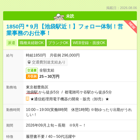
掲載日：2026.08.06
未読
NEW
1850円＊9月【池袋駅近！】フォロー体制！営
業事務のお仕事！
派遣
職種未経験OK
ブランクOK
WEB登録・面接OK
時給1850円 月収例 296,000円
給与
交通費別途支給あり
全額支給
交通費
25～30万円
月収例
東京都豊島区
勤務地
池袋駅
から徒歩5分
/
都電雑司ケ谷駅から徒歩5分
★通信処理用電子機器の開発・販売（卸売）★
10:00～19:00(実働8時間 休憩1時間) ※朝ゆったり出勤がうれ
勤務時間
しい！
2026年09月上旬～長期 ※9月～！
期間
履歴書不要
/
40～50代活躍中
特徴