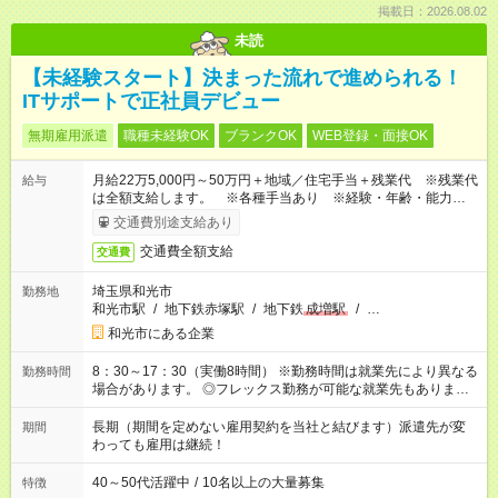
掲載日：2026.08.02
未読
【未経験スタート】決まった流れで進められる！
ITサポートで正社員デビュー
無期雇用派遣
職種未経験OK
ブランクOK
WEB登録・面接OK
月給22万5,000円～50万円＋地域／住宅手当＋残業代 ※残業代
給与
は全額支給します。 ※各種手当あり ※経験・年齢・能力等を
考慮して加給・優遇します。
交通費別途支給あり
交通費全額支給
交通費
埼玉県和光市
勤務地
和光市駅
/
地下鉄赤塚駅
/
地下鉄
成増駅
/
…
和光市にある企業
8：30～17：30（実働8時間） ※勤務時間は就業先により異なる
勤務時間
場合があります。 ◎フレックス勤務が可能な就業先もありま
す。 ◎今よりもさらに働きやすい環境をつくるべく、 働き方
改革に全社をあげて取り組んでいます。
長期（期間を定めない雇用契約を当社と結びます）派遣先が変
期間
わっても雇用は継続！
40～50代活躍中
/
10名以上の大量募集
特徴