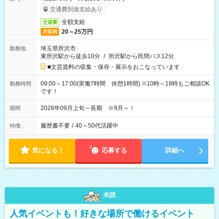
交通費別途支給あり
全額支給
交通費
20～25万円
月収例
埼玉県所沢市
勤務地
東所沢駅から徒歩10分
/
所沢駅から民間バス12分
■文芸資料の収集・保存・展示をおこなっています
09:00～17:00(実働7時間 休憩1時間) ※10時～18時もご相談OK
勤務時間
です！
2026年09月上旬～長期 ※9月～！
期間
履歴書不要
/
40～50代活躍中
特徴
気になる！
応募する
詳細へ
未読
人気イベントも！好きな場所で働けるイベント