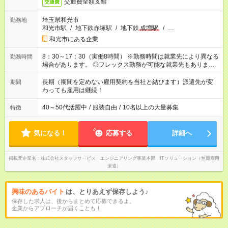
交通費全額支給
交通費
埼玉県和光市
勤務地
和光市駅
/
地下鉄赤塚駅
/
地下鉄
成増駅
/
…
和光市にある企業
8：30～17：30（実働8時間） ※勤務時間は就業先により異なる
勤務時間
場合があります。 ◎フレックス勤務が可能な就業先もありま
す。 ◎今よりもさらに働きやすい環境をつくるべく、 働き方
改革に全社をあげて取り組んでいます。
長期（期間を定めない雇用契約を当社と結びます）派遣先が変
期間
わっても雇用は継続！
40～50代活躍中
/
服装自由
/
10名以上の大量募集
特徴
気になる！
応募する
詳細へ
掲載元企業名
株式会社スタッフサービス エンジニアリング事業本部 ITソリューション（無期雇用
派遣）
興味のあるバイト
は、とりあえず保存しよう♪
保存した求人は、後からまとめて応募できるよ。
企業からアプローチが届くことも！