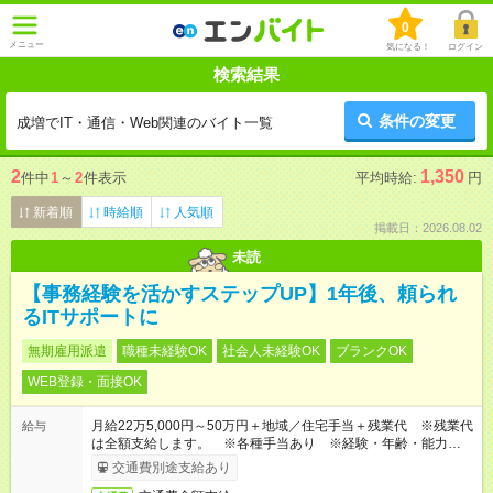
0
メニュー
気になる！
ログイン
検索結果
条件の変更
成増でIT・通信・Web関連のバイト一覧
2
1,350
件中
1
～
2
件表示
平均時給:
円
新着順
時給順
人気順
掲載日：2026.08.02
未読
【事務経験を活かすステップUP】1年後、頼られ
るITサポートに
無期雇用派遣
職種未経験OK
社会人未経験OK
ブランクOK
WEB登録・面接OK
月給22万5,000円～50万円＋地域／住宅手当＋残業代 ※残業代
給与
は全額支給します。 ※各種手当あり ※経験・年齢・能力等を
考慮して加給・優遇します。
交通費別途支給あり