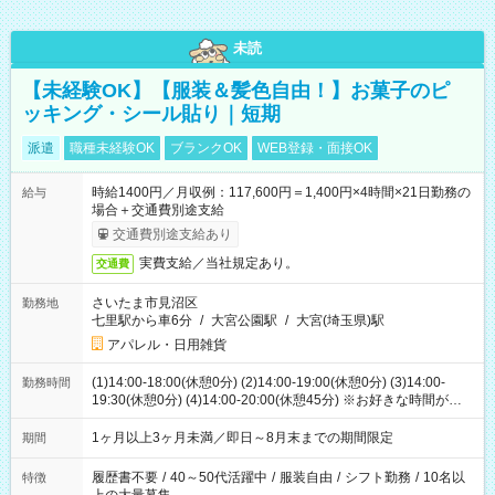
未読
【未経験OK】【服装＆髪色自由！】お菓子のピ
ッキング・シール貼り｜短期
派遣
職種未経験OK
ブランクOK
WEB登録・面接OK
時給1400円／月収例：117,600円＝1,400円×4時間×21日勤務の
給与
場合＋交通費別途支給
交通費別途支給あり
実費支給／当社規定あり。
交通費
さいたま市見沼区
勤務地
七里駅から車6分
/
大宮公園駅
/
大宮(埼玉県)駅
アパレル・日用雑貨
(1)14:00-18:00(休憩0分) (2)14:00-19:00(休憩0分) (3)14:00-
勤務時間
19:30(休憩0分) (4)14:00-20:00(休憩45分) ※お好きな時間が選べ
ます
1ヶ月以上3ヶ月未満／即日～8月末までの期間限定
期間
履歴書不要
/
40～50代活躍中
/
服装自由
/
シフト勤務
/
10名以
特徴