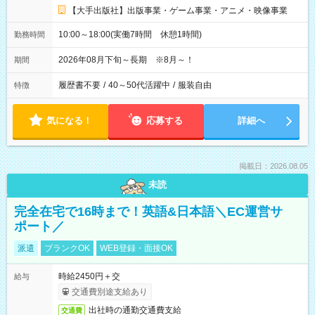
【大手出版社】出版事業・ゲーム事業・アニメ・映像事業
10:00～18:00(実働7時間 休憩1時間)
勤務時間
2026年08月下旬～長期 ※8月～！
期間
履歴書不要
/
40～50代活躍中
/
服装自由
特徴
気になる！
応募する
詳細へ
掲載日：2026.08.05
未読
完全在宅で16時まで！英語&日本語＼EC運営サ
ポート／
派遣
ブランクOK
WEB登録・面接OK
時給2450円＋交
給与
交通費別途支給あり
出社時の通勤交通費支給
交通費