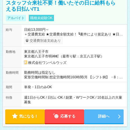
スタッフ☆来社不要！働いたその日に給料もら
える日払い/T1
アルバイト
職種未経験OK
日給13,000円～
給与
＋交通費支給 ★交通費全額支給！ ┗案件により規定あり ★日払
いOK！（規定あり） ┗働いたその日に現金GET♪ お仕事後はコ
交通費別途支給あり
ンビニATMから 日払い分を引き落とせます！ 【試用期間】試
用期間なし
東京都八王子市
勤務地
東京都八王子市明神町（最寄り駅：京王八王子駅）
株式会社ワンベルウッズ
勤務時間は指定なし
勤務時間
変形労働時間制 想定労働時間160時間/月 【シフト例】 ・8：00
～21：00
単発・1日のみOK
期間
週1日からOK / 日払いOK / 副業・WワークOK / 10名以上の大量
特徴
募集
気になる！
応募する
詳細へ