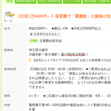
派遣
職種未経験OK
社会人未経験OK
ブランクOK
WEB登録・面接OK
《日収1万8400円～》保育園で「看護師」の資格が
時給2300円～ ■週払いOK ■日収1万8400円以上
給与
交通費別途支給あり
交通費全額支給
交通費
埼玉県川越市
勤務地
川越市駅
/
南大塚駅
/
霞ケ関(埼玉県)駅
/
…
【自宅からドアtoドアで30分以内】お近くの保育園でのお
【日勤のみ】9:00～18:00（休憩60分） ■ご希望があれば
勤務時間
10:00～19:00 など 「家族とお休みを合わせたい
きれば残業はしたくない」 など、ご希望があれば教えて
のお仕事で希望する勤務時間と、もう1つのお仕事の勤務
できません
2ヶ月～ ■ご応募から最短3日後に開始可能 9月～、10
期間
履歴書不要
/
40～50代活躍中
/
服装自由
/
シフト勤務
/
10名
特徴
不要