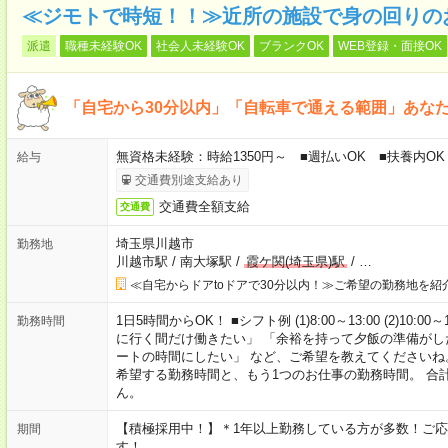
≪ジモトで時短！！≫近所の施設で身の回りの
派遣
職種未経験OK
社会人未経験OK
ブランクOK
WEB登録・面接OK
「自宅から30分以内」「自転車で通える範囲」あな
無資格未経験：時給1350円～ ■週払いOK ■扶養内OK
給与
交通費別途支給あり
交通費全額支給
交通費
埼玉県川越市
勤務地
川越市駅
/
南大塚駅
/
霞ケ関(埼玉県)駅
/
…
≪自宅からドアtoドアで30分以内！≫ご希望の勤務地を紹
1日5時間からOK！ ■シフト例 (1)8:00～13:00 (2)10:00～
勤務時間
に行く間だけ働きたい」 「余裕を持って夕飯の準備がし
ートの時間にしたい」 など、ご希望を教えてくださいね
希望する勤務時間と、もう1つのお仕事の勤務時間。 合
ん。
【積極採用中！】＊1年以上勤務している方が多数！ご応
期間
す！