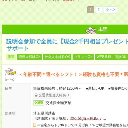
1
2
次へ
未読
説明会参加で全員に【現金2千円相当プレゼン
サポート
派遣
職種未経験OK
社会人未経験OK
ブランクOK
WEB登録・面接OK
＜年齢不問＊選べるシフト！＞経験も資格も不要＊
無資格未経験：時給1250円～ ■週払いOK ■扶養内OK
給与
交通費別途支給あり
交通費全額支給
交通費
埼玉県川越市
勤務地
川越市駅
/
南大塚駅
/
霞ケ関(埼玉県)駅
/
…
≪自宅からドアtoドアで30分以内！≫ご希望の勤務地を紹