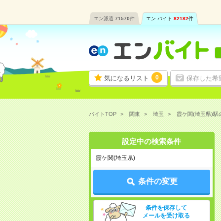
エン派遣
71570
件
エン バイト
82182
件
0
気になるリスト
保存した希
バイトTOP
関東
埼玉
霞ケ関(埼玉県)
設定中の検索条件
霞ケ関(埼玉県)
条件の変更
条件を保存して
メールを受け取る