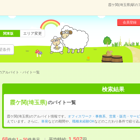
霞ケ関(埼玉県)駅
会員登録
エリア変更
関東版
望条件
駅のアルバイト・バイト一覧
検索結果
霞ケ関(埼玉県)
のバイト一覧
霞ケ関(埼玉県)のアルバイト情報です。
オフィスワーク・事務系
、
営業・販売・サービ
えています。さらに、
単発
などの期間や、
職種未経験OK
などのこだわり条件で絞り込
1,507
68
平均時給:
円
件中
1
～
50
件表示