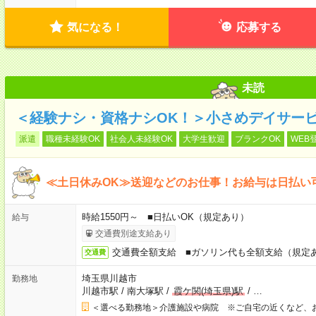
気になる！
応募する
未読
＜経験ナシ・資格ナシOK！＞小さめデイサー
派遣
職種未経験OK
社会人未経験OK
大学生歓迎
ブランクOK
WEB
≪土日休みOK≫送迎などのお仕事！お給与は日払い
時給1550円～ ■日払いOK（規定あり）
給与
交通費別途支給あり
交通費全額支給 ■ガソリン代も全額支給（規定
交通費
埼玉県川越市
勤務地
川越市駅
/
南大塚駅
/
霞ケ関(埼玉県)駅
/
…
＜選べる勤務地＞介護施設や病院 ※ご自宅の近くなど、