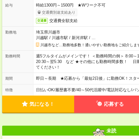
時給1300円～1500円 ★Wワーク不可
給与
交通費別途支給あり
交通費全額支給
交通費
埼玉県川越市
勤務地
川越駅
/
川越市駅
/
新河岸駅
/
…
川越市など…勤務地多数！通いやすい勤務地をご紹介しま
週5フルタイムがメインです！ ＜勤務時間の例＞ 8:00～17:00 8:3
勤務時間
20:30～翌5:30 など ★その他にも勤務時間多数！
てください！
即日～長期 ★応募から「最短2日後」に勤務OK！スタ
期間
日払いOK
/
履歴書不要
/
40～50代活躍中
/
電話対応なし
/
パ
特徴
気になる！
応募する
未読