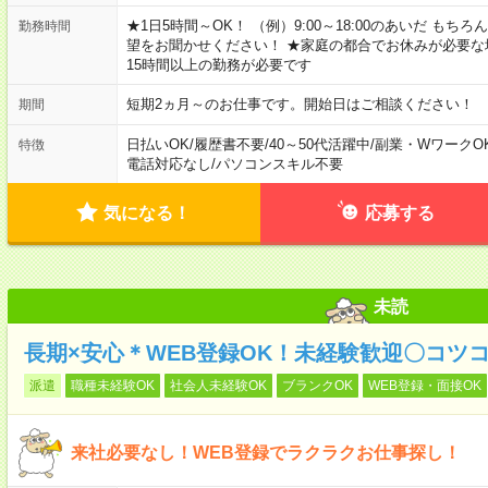
★1日5時間～OK！ （例）9:00～18:00のあいだ も
勤務時間
望をお聞かせください！ ★家庭の都合でお休みが必要な
15時間以上の勤務が必要です
短期2ヵ月～のお仕事です。開始日はご相談ください！
期間
日払いOK
/
履歴書不要
/
40～50代活躍中
/
副業・WワークO
特徴
電話対応なし
/
パソコンスキル不要
気になる！
応募する
未読
長期×安心＊WEB登録OK！未経験歓迎〇コツ
派遣
職種未経験OK
社会人未経験OK
ブランクOK
WEB登録・面接OK
来社必要なし！WEB登録でラクラクお仕事探し！