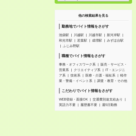
他の検索結果を見る
勤務地でバイト情報をさがす
池袋駅
川越駅
川越市駅
新河岸駅
和光市駅
若葉駅
成増駅
みずほ台駅
ふじみ野駅
職種でバイト情報をさがす
事務・オフィスワーク系
販売・サービス・
営業系
クリエイティブ系
IT・エンジニ
ア系
技術系
医療・介護・福祉系
軽作
業・警備・イベント系
調査・教育・その他
こだわりでバイト情報をさがす
WEB登録・面接OK
交通費別途支給あり
英語力不要
履歴書不要
週5日勤務