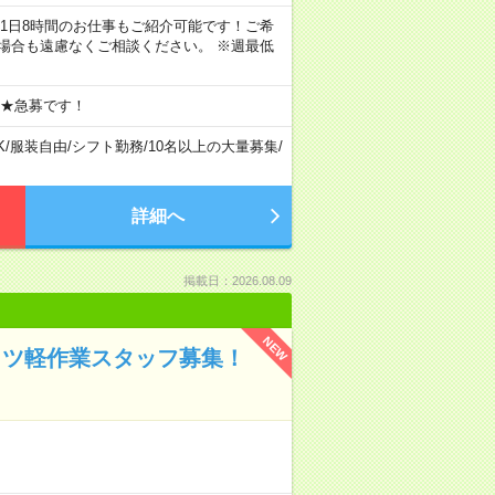
ちろん1日8時間のお仕事もご紹介可能です！ご希
場合も遠慮なくご相談ください。 ※週最低
 ★急募です！
K
/
服装自由
/
シフト勤務
/
10名以上の大量募集
/
詳細へ
掲載日：2026.08.09
NEW
コツ軽作業スタッフ募集！