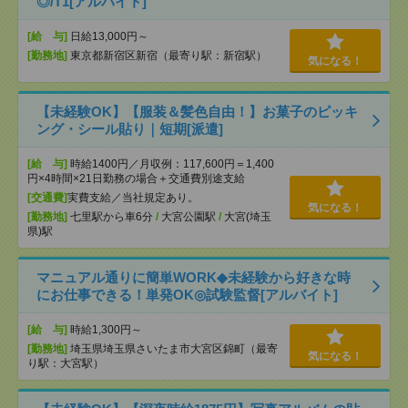
◎/T1[アルバイト]
[給 与]
日給13,000円～
[勤務地]
東京都新宿区新宿（最寄り駅：新宿駅）
気になる！
【未経験OK】【服装＆髪色自由！】お菓子のピッキ
ング・シール貼り｜短期[派遣]
[給 与]
時給1400円／月収例：117,600円＝1,400
円×4時間×21日勤務の場合＋交通費別途支給
[交通費]
実費支給／当社規定あり。
気になる！
[勤務地]
七里駅から車6分
/
大宮公園駅
/
大宮(埼玉
県)駅
マニュアル通りに簡単WORK◆未経験から好きな時
にお仕事できる！単発OK◎試験監督[アルバイト]
[給 与]
時給1,300円～
[勤務地]
埼玉県埼玉県さいたま市大宮区錦町（最寄
気になる！
り駅：大宮駅）