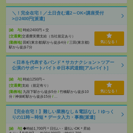
＼！完全在宅！／土日含む週2～OK<講座受付
>@2400円[派遣]
[給 与]
時給2400円＋交
[交通費]
交通費実費支給（当社規定あり）
気になる！
[勤務地]
田町(東京都)駅から徒歩4分
/
三田(東京都)
駅から徒歩7分
＜日本を代表するバンド＊サカナクション＞ツアー
公演のサポートバイト＠日本武道館[アルバイト]
[給 与]
時給1250円～
[交通費]
支給（規定有り）
気になる！
[勤務地]
九段下駅から徒歩5分
/
竹橋駅から徒歩10
分
/
神保町駅から徒歩15分
/
…
【完全在宅！】難しい業務なし＆電話なし！ゆっく
りの11時～時短＊データ入力・事務[派遣]
[給 与]
◆時給1,700円＊日払い・週払いOK＊昇給