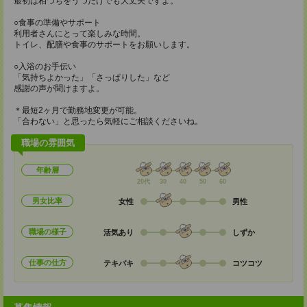
最初は相づちをうつだけでも大丈夫ですよ。
○食事の準備やサポート
利用者さんにとって楽しみな時間。
トイレ、配膳や食事のサポートをお願いします。
○入浴のお手伝い
「気持ちよかった」「さっぱりした」など
感謝の声が聞けますよ。
＊最短2ヶ月で勤務地変更が可能。
「合わない」と思ったら気軽にご相談くださいね。
職場の雰囲気
年齢層
20代
30
40
50
60
男女比率
女性
男性
職場の様子
活気あり
しずか
仕事の仕方
テキパキ
コツコツ