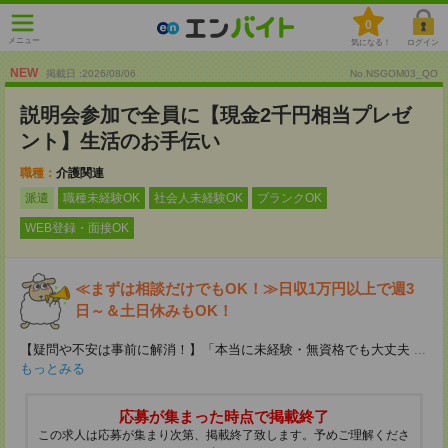
0
メニュー
気になる！
ログイン
NEW
掲載日 :2026
/
08
/
06
No.NSGOM03_QO
説明会参加で全員に【現金2千円相当プレゼ
ント】生活のお手伝い
職種：
介護関連
派遣
職種未経験OK
社会人未経験OK
ブランクOK
WEB登録・面接OK
≪まずは相談だけでもOK！≫日収1万円以上で週3
日～＆土日休みもOK！
【疑問や不安は事前に解消！】「本当に未経験・無資格でも大丈夫
...
もっとみる
応募が集まった時点で掲載終了
この求人は応募が集まり次第、掲載終了致します。予めご理解くださ