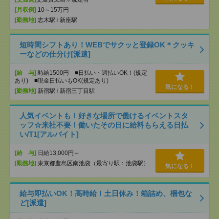
[月収例]
10～15万円
[勤務地]
志木駅
/
新座駅
短時間シフトあり！WEBでサクッと登録OK＊クッキ
ーなどの仕分け[派遣]
[給 与]
時給1500円 ■日払い・週払いOK！(規定
あり) ■現金日払いもOK(規定あり)
気になる！
[勤務地]
新宿駅
/
新宿三丁目駅
人気イベントも！好きな場所で働けるイベントスタ
ッフ☆来社不要！働いたその日に給料もらえる日払
い/T1[アルバイト]
[給 与]
日給13,000円～
[勤務地]
東京都豊島区南池袋（最寄り駅：池袋駅）
気になる！
給与即払いOK！高時給！土日休み！箱詰め、梱包な
ど[派遣]