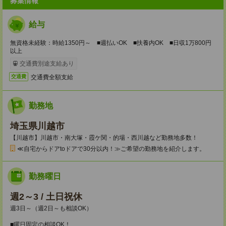
募集情報
給与
無資格未経験：時給1350円～ ■週払いOK ■扶養内OK ■日収1万800円
以上
交通費別途支給あり
交通費全額支給
交通費
勤務地
埼玉県川越市
【川越市】川越市・南大塚・霞ケ関・的場・西川越など勤務地多数！
≪自宅からドアtoドアで30分以内！≫ご希望の勤務地を紹介します。
勤務曜日
週2～3 / 土日祝休
週3日～（週2日～も相談OK）
■曜日固定の相談OK！