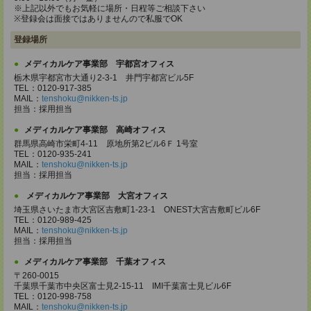
※上記以外でもお気軽に場所・日程等ご相談下さい
※登録会は面接ではありませんので私服でOK
登録場所
メディカルケア事業部 宇都宮オフィス
栃木県宇都宮市大通り2-3-1 井門宇都宮ビル5F
TEL：0120-917-385
MAIL：
tenshoku@nikken-ts.jp
担当：採用担当
メディカルケア事業部 高崎オフィス
群馬県高崎市栄町4-11 原地所第2ビル6Ｆ 1号室
TEL：0120-935-241
MAIL：
tenshoku@nikken-ts.jp
担当：採用担当
メディカルケア事業部 大宮オフィス
埼玉県さいたま市大宮区吉敷町1-23-1 ONEST大宮吉敷町ビル6F
TEL：0120-989-425
MAIL：
tenshoku@nikken-ts.jp
担当：採用担当
メディカルケア事業部 千葉オフィス
〒260-0015
千葉県千葉市中央区富士見2-15-11 IMI千葉富士見ビル6F
TEL：0120-998-758
MAIL：
tenshoku@nikken-ts.jp