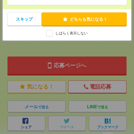
2F B区画
TEL：0120-901-799
MAIL：
tenshoku@nikken-ts.jp
担当：採用担当
スキップ
どちらも気になる！
登録交通費
しばらく表示しない
★今ならご来社登録でQUOカード2000円分をプレゼント中★
応募ページへ
気になる！
電話応募
メール
LINE
で送る
で送る
シェア
ツイート
ブックマーク