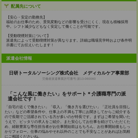
配属先について
【安心・安定の勤務先】
福祉のお仕事のため、景気変動などの影響を受けにくく、現在も積極採用
中。シフト減少などもなく安定して働くことが可能です。
【受動喫煙対策について】
派遣先によって受動喫煙対策が異なります。詳細は職場見学時および条件明
示書にてお伝えいたします！
派遣会社情報
日研トータルソーシング株式会社 メディカルケア事業部
労働者派遣事業許可番号:派13-060060
「こんな風に働きたい」をサポート＊介護職専門の派
遣会社です！
「自宅の近くで働きたい」「収入」「働き方を選びたい」「正社員を目指し
たい」などの希望条件や、仕事上の不満も丁寧にお聞きしてからご紹介する
ので長期でご活躍されている方が多いのが特長です。まずはご希望を聞いた
うえで、ピッタリの求人をご紹介。また安心してお仕事を続けていただくた
め、経験豊富な専任担当者がお仕事開始前はもちろん、お仕事開始後もしっ
かりフォロー。仕事の悩みやそれ以外のことでも不安なことがあればお気軽
にご相談くださいね。