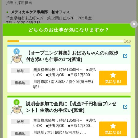
担当：採用担当
メディカルケア事業部 柏オフィス
千葉県柏市末広町5-19 第12関口ビル7F 705号室
×
TEL：0120-935-218
MAIL：
tenshoku@nikken-ts.jp
どちらのお仕事が気になりますか？
担当：採用担当
1
メディカルケア事業部 新宿オフィス
/10
東京都新宿区新宿2-3-10 新宿御苑ビル6階
TEL：0120-457-235
【オープニング募集】おばあちゃんのお散歩
MAIL：
tenshoku@nikken-ts.jp
付き添いも仕事の1つ[派遣]
担当：採用担当
無資格未経験：時給1350円～ ■週払
メディカルケア事業部 立川事業所
給与
いOK ■扶養内OK ■日収1万800円
東京都立川市錦町1-12-14
以上
TEL：0120-934-200
川越市駅 / 南大塚駅 / 霞ケ関(埼玉県)
気になる!
勤務地
MAIL：
tenshoku@nikken-ts.jp
駅 / …
担当：採用担当
メディカルケア事業部 町田オフィス
説明会参加で全員に【現金2千円相当プレゼ
東京都町田市森野1-7-23 大樹生命町田ビル6F
ント】生活のお手伝い[派遣]
TEL：0120-453-285
MAIL：
tenshoku@nikken-ts.jp
担当：採用担当
無資格未経験：時給1350円～ ■週払
給与
いOK ■扶養内OK ■日収1万800円
メディカルケア事業部 横浜オフィス
以上
川越駅 / 本川越駅 / 新河岸駅 / …
気になる!
勤務地
神奈川県横浜市保土ケ谷区神戸町134 横浜ビジネスパークサウスタワー