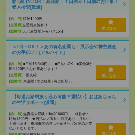
給与即払いOK！高時給！土日休み！日勤のお仕事！
受入検査[派遣]
[給 与]
時給1400円
[交通費]
交通費支給有り
気になる！
[勤務地]
ふじみ野駅からバス15分
＜1日～OK！＞あの有名企業も！展示会や株主総会
のお手伝い！[アルバイト]
[給 与]
■日給16,840円～ ■日払いOK ■実働3時
間5,120円のお仕事あります！
[交通費]
一部支給
気になる！
[勤務地]
東京駅
/
水道橋駅
/
有楽町駅
/
…
【毎週お給料振り込み可能＊週払い】おばあちゃん
の生活サポート[派遣]
[給 与]
無資格未経験：時給1600円～ 経験者：
時給1800円～★日払い／週払い制度あり（月払い
も選べます）※稼働開始時は手続き完了次第のお支
払いとなります。
気になる！
[交通費]
交通費支給※規定有