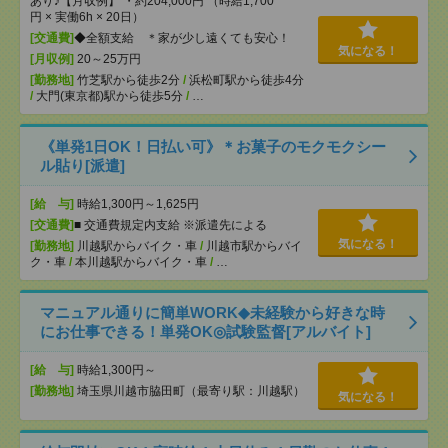
あり♪【月収例】 ・約204,000円 （時給1,700
円 × 実働6h × 20日）
[交通費]
◆全額支給 ＊家が少し遠くても安心！
気になる！
[月収例]
20～25万円
[勤務地]
竹芝駅から徒歩2分
/
浜松町駅から徒歩4分
/
大門(東京都)駅から徒歩5分
/
…
《単発1日OK！日払い可》＊お菓子のモクモクシー
ル貼り[派遣]
[給 与]
時給1,300円～1,625円
[交通費]
■ 交通費規定内支給 ※派遣先による
気になる！
[勤務地]
川越駅からバイク・車
/
川越市駅からバイ
ク・車
/
本川越駅からバイク・車
/
…
マニュアル通りに簡単WORK◆未経験から好きな時
にお仕事できる！単発OK◎試験監督[アルバイト]
[給 与]
時給1,300円～
[勤務地]
埼玉県川越市脇田町（最寄り駅：川越駅）
気になる！