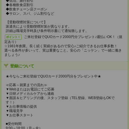
◆宿泊、旅行割引
◆各種飲食店割引
◆飲食チェーン店クーポン
◆サロン、スパ、ジム割引など
【受動喫煙対策について】
派遣先により受動喫煙対策が異なります。
詳細は職場見学時及び条件明示書にて通知致します。
ご来社登録でQUOカード2000円分プレゼント♪週払いOK！（規
ポイント！
定あり）
☆1981年創業。長く続く実績があるので安心♪ご紹介できるお仕事多数！
選べる条件が多いって、実は重要なこと。安心の「ニッケン」で一緒に働き
ましょう♪
登録について
★今ならご来社登録でQUOカード2000円分をプレゼント中★
≪応募～就業までの流れ≫
▼Webまたはお電話にてご応募
▼日研メディカルケアから連絡
▼面談＆ヒアリングの後、スタッフ登録（TEL登録、WEB登録もOKで
す！）
▼お仕事情報の提供
▼職場見学
▼お仕事スタート
■受付時間
9:00～18:00（月～金）