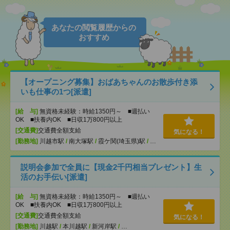
あなたの閲覧履歴からの
おすすめ
【オープニング募集】おばあちゃんのお散歩付き添
いも仕事の1つ[派遣]
[給 与]
無資格未経験：時給1350円～ ■週払い
OK ■扶養内OK ■日収1万800円以上
[交通費]
交通費全額支給
気になる！
[勤務地]
川越市駅
/
南大塚駅
/
霞ケ関(埼玉県)駅
/
…
説明会参加で全員に【現金2千円相当プレゼント】生
活のお手伝い[派遣]
[給 与]
無資格未経験：時給1350円～ ■週払い
OK ■扶養内OK ■日収1万800円以上
[交通費]
交通費全額支給
気になる！
[勤務地]
川越駅
/
本川越駅
/
新河岸駅
/
…