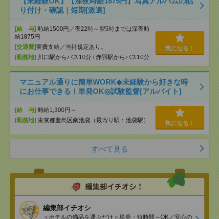
【未経験OK】【深夜時給1875円】写真アルバムの貼
り付け・確認｜短期[派遣]
[給 与]
時給1500円／夜22時～翌5時までは深夜時
給1875円
[交通費]
実費支給／当社規定あり。
気になる！
[勤務地]
川口駅からバス10分
/
赤羽駅からバス10分
マニュアル通りに簡単WORK◆未経験から好きな時
にお仕事できる！単発OK◎試験監督[アルバイト]
[給 与]
時給1,300円～
[勤務地]
東京都豊島区南池袋（最寄り駅：池袋駅）
気になる！
すべて見る
編集部イチオシ
＜ホテルの備品を運ぶだけ＞単発・短時間～OK／安心の