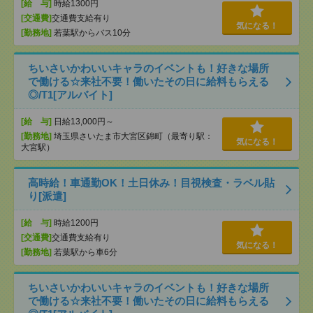
[給 与]
時給1300円
[交通費]
交通費支給有り
気になる！
[勤務地]
若葉駅からバス10分
ちいさいかわいいキャラのイベントも！好きな場所
で働ける☆来社不要！働いたその日に給料もらえる
◎/T1[アルバイト]
[給 与]
日給13,000円～
[勤務地]
埼玉県さいたま市大宮区錦町（最寄り駅：
気になる！
大宮駅）
高時給！車通勤OK！土日休み！目視検査・ラベル貼
り[派遣]
[給 与]
時給1200円
[交通費]
交通費支給有り
気になる！
[勤務地]
若葉駅から車6分
ちいさいかわいいキャラのイベントも！好きな場所
で働ける☆来社不要！働いたその日に給料もらえる