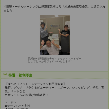
※日研トータルソーシングは経済産業省より「地域未来牽引企業」に選定され
ました。
看護師や現場経験者がキャリアアドバイザー
としてしっかりフォローいたします！
待遇・福利厚生
【★ベネフィット・ステーション利用可能★】
旅行、グルメ、リラク＆ビューティー、スポーツ、ショッピング、学習、育
児、ペットなど
各種ジャンルのお得な特典多数！
＜一例＞
◆テーマパーク割引