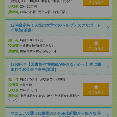
（規定あり） ■無料駐車場もご相談ください
気になる！
[月収例]
20～25万円
[勤務地]
武蔵小杉駅
/
元住吉駅
/
新丸子駅
/
…
17時台定時！人気の大学でのヘルプデスクサポート
@草加[派遣]
[給 与]
時給2100円＋交
[交通費]
交通費支給有(規定あり)
気になる！
[勤務地]
獨協大学前駅から徒歩5分
1750円＊【図書館や博物館が好きなかたへ】本に囲
まれてお仕事＊事務[派遣]
[給 与]
時給1750円 月収例 245,000円
[交通費]
全額支給
[月収例]
20～25万円
気になる！
[勤務地]
東所沢駅から徒歩10分
/
所沢駅から民間バ
ス12分
マニュアル通りに簡単WORK◆未経験から好きな時