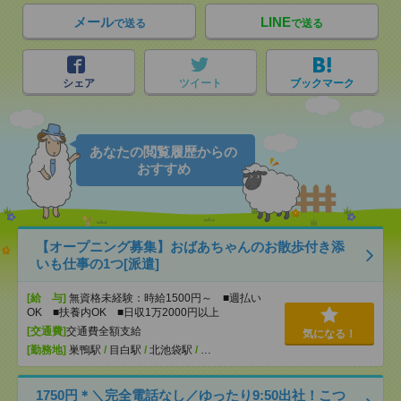
メール
LINE
で送る
で送る
シェア
ツイート
ブックマーク
あなたの閲覧履歴からの
おすすめ
【オープニング募集】おばあちゃんのお散歩付き添
いも仕事の1つ[派遣]
[給 与]
無資格未経験：時給1500円～ ■週払い
OK ■扶養内OK ■日収1万2000円以上
[交通費]
交通費全額支給
気になる！
[勤務地]
巣鴨駅
/
目白駅
/
北池袋駅
/
…
1750円＊＼完全電話なし／ゆったり9:50出社！こつ