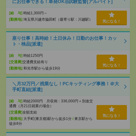
にお仕事できる！単発OK◎試験監督[アルバイト]
[給 与]
時給1,300円～
[勤務地]
埼玉県川越市脇田町（最寄り駅：川越駅）
気になる！
座り仕事！高時給！土日休み！日勤のお仕事！カッ
ト・検品[派遣]
[給 与]
時給1250円
[交通費]
交通費支給有り
気になる！
[勤務地]
和光市駅から徒歩19分
＼月32万円／残業なし！PCキッティング事務！＠大
手町直結[派遣]
[給 与]
時給2000円 月収例：336,000円＋別途交
通費（月21日就業の場合）
[交通費]
全額支給
気になる！
[勤務地]
大手町(東京都)駅から徒歩1分
/
東京駅から
徒歩8分