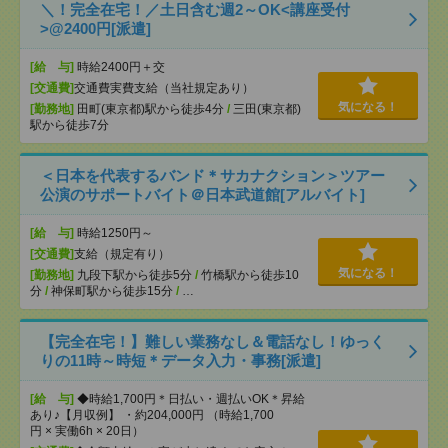
＼！完全在宅！／土日含む週2～OK<講座受付
>@2400円[派遣]
[給 与]
時給2400円＋交
[交通費]
交通費実費支給（当社規定あり）
気になる！
[勤務地]
田町(東京都)駅から徒歩4分
/
三田(東京都)
駅から徒歩7分
＜日本を代表するバンド＊サカナクション＞ツアー
公演のサポートバイト＠日本武道館[アルバイト]
[給 与]
時給1250円～
[交通費]
支給（規定有り）
気になる！
[勤務地]
九段下駅から徒歩5分
/
竹橋駅から徒歩10
分
/
神保町駅から徒歩15分
/
…
【完全在宅！】難しい業務なし＆電話なし！ゆっく
りの11時～時短＊データ入力・事務[派遣]
[給 与]
◆時給1,700円＊日払い・週払いOK＊昇給
あり♪【月収例】 ・約204,000円 （時給1,700
円 × 実働6h × 20日）