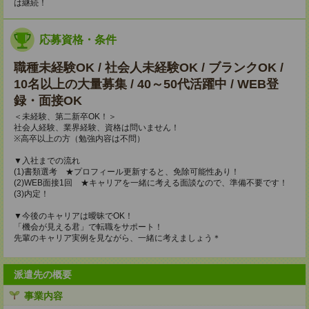
は継続！
応募資格・条件
職種未経験OK / 社会人未経験OK / ブランクOK /
10名以上の大量募集 / 40～50代活躍中 / WEB登
録・面接OK
＜未経験、第二新卒OK！＞
社会人経験、業界経験、資格は問いません！
※高卒以上の方（勉強内容は不問）
▼入社までの流れ
(1)書類選考 ★プロフィール更新すると、免除可能性あり！
(2)WEB面接1回 ★キャリアを一緒に考える面談なので、準備不要です！
(3)内定！
▼今後のキャリアは曖昧でOK！
「機会が見える君」で転職をサポート！
先輩のキャリア実例を見ながら、一緒に考えましょう＊
派遣先の概要
事業内容