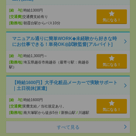
[給 与]
時給1300円
[交通費]
交通費支給有り
気になる！
[勤務地]
朝霞台駅からバス10分
マニュアル通りに簡単WORK◆未経験から好きな時
にお仕事できる！単発OK◎試験監督[アルバイト]
[給 与]
時給1,300円～
[勤務地]
埼玉県越谷市南越谷（最寄り駅：南越谷
気になる！
駅）
【時給1600円】大手化粧品メーカーで実験サポート
｜土日祝休[派遣]
[給 与]
時給1600円
[交通費]
実費支給／当社規定あり。
気になる！
[勤務地]
南大塚駅から徒歩5分
/
新狭山駅
/
川越駅
すべて見る