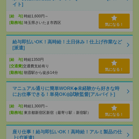
イト]
[給 与]
時給1,600円～
[勤務地]
埼玉県さいたま市西区
気になる！
給与即払いOK！高時給！土日休み！仕上げ作業など
[派遣]
[給 与]
時給1350円
[交通費]
交通費支給有り
気になる！
[勤務地]
朝霞駅から徒歩14分
マニュアル通りに簡単WORK◆未経験から好きな時
にお仕事できる！単発OK◎試験監督[アルバイト]
[給 与]
時給1,300円～
[勤務地]
東京都新宿区新宿（最寄り駅：新宿駅）
気になる！
座り仕事！給与即払いOK！高時給！アルミ製品の仕
上げ[派遣]