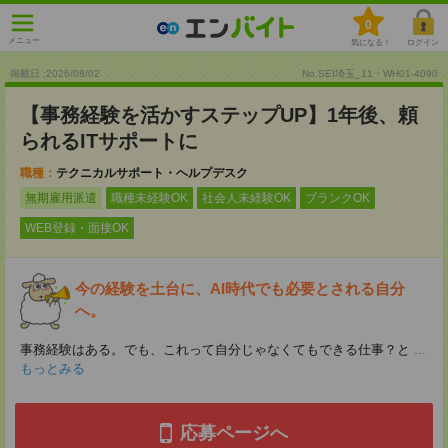
0
メニュー
気になる！
ログイン
掲載日 :2026
/
08
/
02
No.SEI埼玉_11・WH01-4090
【事務経験を活かすステップUP】1年後、頼
られるITサポートに
職種：
テクニカルサポート・ヘルプデスク
無期雇用派遣
職種未経験OK
社会人未経験OK
ブランクOK
WEB登録・面接OK
今の経験を土台に、AI時代でも必要とされる自分
へ。
事務経験はある。でも、これって自分じゃなくてもできる仕事？と
...
もっとみる
応募ページへ