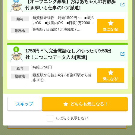
【オープニング募集】おばあちゃんのお散歩
西東京テクニカルセンター
付き添いも仕事の1つ[派遣]
立川市曙町2-37-7 コアシティ立川3階
TEL：0120-356-022
無資格未経験：時給1500円～ ■週払
給与
担当：採用担当者
いOK ■扶養内OK ■日収1万2000円
以上
厚木テクニカルセンター
巣鴨駅 / 目白駅 / 北池袋駅 / …
気になる!
勤務地
厚木市中町2-8-13 TPR厚木ビル5階
TEL：0120-022-979
担当：採用担当者
1750円＊＼完全電話なし／ゆったり9:50出
千葉テクニカルセンター
社！こつこつデータ入力[派遣]
千葉市中央区新町1000 センシティタワー15階
TEL：0120-022-142
時給1750円
担当：採用担当者
給与
銀座駅から徒歩4分 / 有楽町駅から徒
勤務地
気になる!
歩10分
応募ページへ
スキップ
どちらも気になる！
しばらく表示しない
気になる！