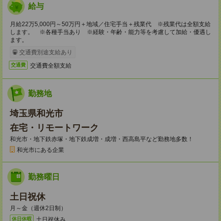
給与
月給22万5,000円～50万円＋地域／住宅手当＋残業代 ※残業代は全額支給
します。 ※各種手当あり ※経験・年齢・能力等を考慮して加給・優遇し
ます。
交通費別途支給あり
交通費全額支給
交通費
勤務地
埼玉県和光市
在宅・リモートワーク
和光市・地下鉄赤塚・地下鉄成増・成増・西高島平など勤務地多数！
和光市にある企業
勤務曜日
土日祝休
月～金（週休2日制）
土日祝休み
休日休暇