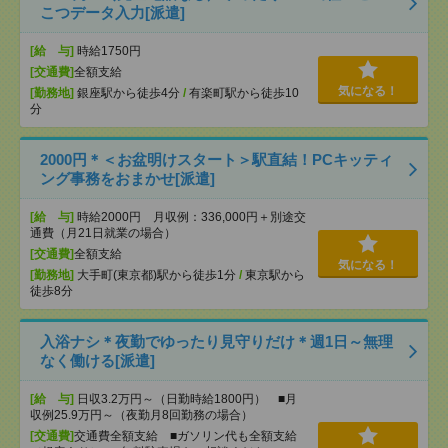
こつデータ入力[派遣]
[給 与]
時給1750円
[交通費]
全額支給
気になる！
[勤務地]
銀座駅から徒歩4分
/
有楽町駅から徒歩10
分
2000円＊＜お盆明けスタート＞駅直結！PCキッティ
ング事務をおまかせ[派遣]
[給 与]
時給2000円 月収例：336,000円＋別途交
通費（月21日就業の場合）
[交通費]
全額支給
気になる！
[勤務地]
大手町(東京都)駅から徒歩1分
/
東京駅から
徒歩8分
入浴ナシ＊夜勤でゆったり見守りだけ＊週1日～無理
なく働ける[派遣]
[給 与]
日収3.2万円～（日勤時給1800円） ■月
収例25.9万円～（夜勤月8回勤務の場合）
[交通費]
交通費全額支給 ■ガソリン代も全額支給