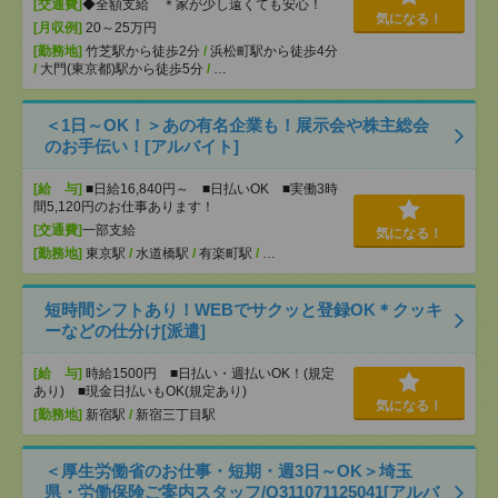
[交通費]
◆全額支給 ＊家が少し遠くても安心！
気になる！
[月収例]
20～25万円
[勤務地]
竹芝駅から徒歩2分
/
浜松町駅から徒歩4分
/
大門(東京都)駅から徒歩5分
/
…
＜1日～OK！＞あの有名企業も！展示会や株主総会
のお手伝い！[アルバイト]
[給 与]
■日給16,840円～ ■日払いOK ■実働3時
間5,120円のお仕事あります！
[交通費]
一部支給
気になる！
[勤務地]
東京駅
/
水道橋駅
/
有楽町駅
/
…
短時間シフトあり！WEBでサクッと登録OK＊クッキ
ーなどの仕分け[派遣]
[給 与]
時給1500円 ■日払い・週払いOK！(規定
あり) ■現金日払いもOK(規定あり)
気になる！
[勤務地]
新宿駅
/
新宿三丁目駅
＜厚生労働省のお仕事・短期・週3日～OK＞埼玉
県・労働保険ご案内スタッフ/Q311071125041[アルバ