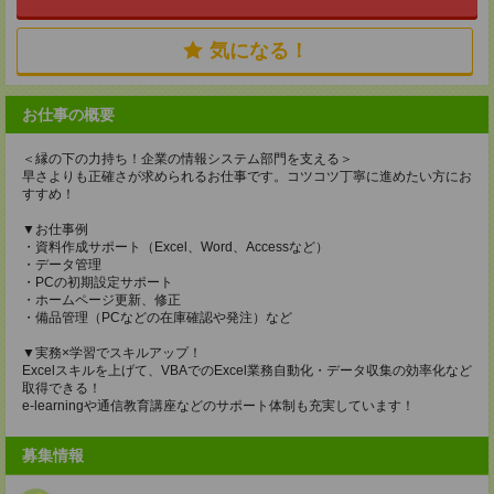
気になる！
お仕事の概要
＜縁の下の力持ち！企業の情報システム部門を支える＞
早さよりも正確さが求められるお仕事です。コツコツ丁寧に進めたい方にお
すすめ！
▼お仕事例
・資料作成サポート（Excel、Word、Accessなど）
・データ管理
・PCの初期設定サポート
・ホームページ更新、修正
・備品管理（PCなどの在庫確認や発注）など
▼実務×学習でスキルアップ！
Excelスキルを上げて、VBAでのExcel業務自動化・データ収集の効率化など
取得できる！
e-learningや通信教育講座などのサポート体制も充実しています！
募集情報