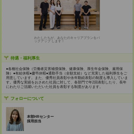
わたしたちが、あなたのキャリアプランをバ
ックアップ します！
待遇・福利厚生
●各種社会保険（労働者災害補償保険、健康保険、厚生年金保険、雇用保
険）●有給休暇●慶弔休暇●通勤手当（全額支給）など充実した福利厚生をご
用意しています。また、優秀社員表彰や永年勤続表彰の制度も導入していま
す。優秀な実績をおさめた社員に対して、各部門で年2回表彰したり、長年
にわたりご活躍いただいた社員を表彰する制度があります。
フォローについて
本部HRセンター
採用担当