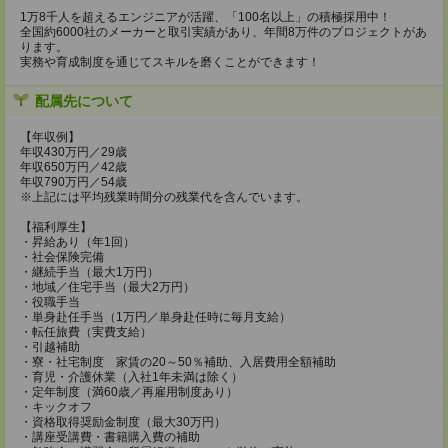
1万8千人を超えるエンジニアが活躍、「100名以上」の積極採用中！
全国約6000社のメーカーと取引実績があり、年間8万件のプロジェクトがあ
ります。
実務や育成制度を通じてスキルを磨くことができます！
配属先について
【年収例】
年収430万円／29歳
年収650万円／42歳
年収790万円／54歳
※上記には平均残業時間分の残業代を含んでいます。
【福利厚生】
・昇給あり（年1回）
・社会保険完備
・継続手当（最大1万円）
・地域／住宅手当（最大2万円）
・役職手当
・単身赴任手当（1万円／単身赴任時に毎月支給）
・転任旅費（実費支給）
・引越補助
・寮・社宅制度 家賃の20～50％補助、入居費用全額補助
・育児・介護休業（入社1年未満は除く）
・定年制度（満60歳／再雇用制度あり）
・キックオフ
・資格取得奨励金制度（最大30万円）
・講座受講費・書籍購入費の補助