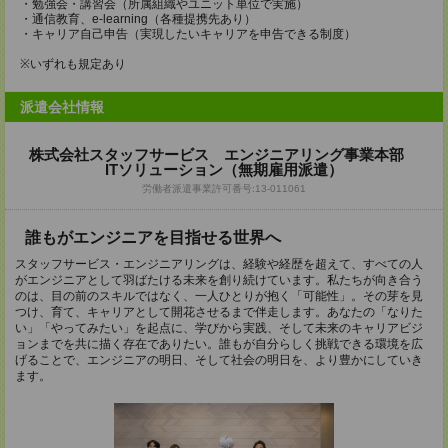
・勉強会・講習会（所属組織やユニット単位で実施）
・通信教育、e-learning（各種提携先あり）
・キャリア自己申告（実現したいキャリアを申告できる制度）
※いずれも規定あり
派遣会社情報
株式会社スタッフサービス エンジニアリング事業本部
ITソリューション（無期雇用派遣）
労働者派遣事業許可番号:13-011061
誰もがエンジニアを目指せる世界へ
スタッフサービス・エンジニアリングは、経験や経歴を超えて、すべての人
がエンジニアとして羽ばたける未来を創り続けています。私たちが向き合う
のは、目の前のスキルではなく、一人ひとりが抱く「可能性」。その芽を見
つけ、育て、キャリアとして開花させるまで伴走します。あなたの「なりた
い」「やってみたい」を起点に、学びから実践、そして未来のキャリアビジ
ョンまでを共に描く存在でありたい。誰もが自分らしく挑戦できる環境を広
げることで、エンジニアの明日、そして社会の明日を、より豊かにしていき
ます。