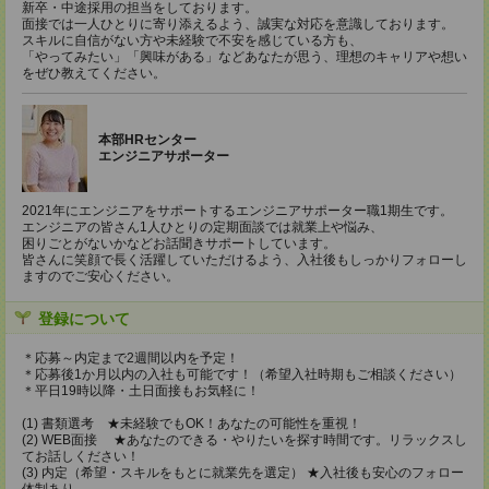
新卒・中途採用の担当をしております。
面接では一人ひとりに寄り添えるよう、誠実な対応を意識しております。
スキルに自信がない方や未経験で不安を感じている方も、
「やってみたい」「興味がある」などあなたが思う、理想のキャリアや想い
をぜひ教えてください。
本部HRセンター
エンジニアサポーター
2021年にエンジニアをサポートするエンジニアサポーター職1期生です。
エンジニアの皆さん1人ひとりの定期面談では就業上や悩み、
困りごとがないかなどお話聞きサポートしています。
皆さんに笑顔で長く活躍していただけるよう、入社後もしっかりフォローし
ますのでご安心ください。
登録について
＊応募～内定まで2週間以内を予定！
＊応募後1か月以内の入社も可能です！（希望入社時期もご相談ください）
＊平日19時以降・土日面接もお気軽に！
(1) 書類選考 ★未経験でもOK！あなたの可能性を重視！
(2) WEB面接 ★あなたのできる・やりたいを探す時間です。リラックスし
てお話しください！
(3) 内定（希望・スキルをもとに就業先を選定） ★入社後も安心のフォロー