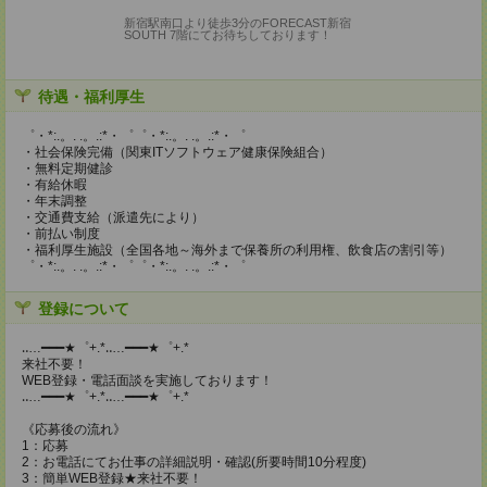
新宿駅南口より徒歩3分のFORECAST新宿
SOUTH 7階にてお待ちしております！
待遇・福利厚生
゜・*:.。. .。.:*・゜゜・*:.。. .。.:*・゜
・社会保険完備（関東ITソフトウェア健康保険組合）
・無料定期健診
・有給休暇
・年末調整
・交通費支給（派遣先により）
・前払い制度
・福利厚生施設（全国各地～海外まで保養所の利用権、飲食店の割引等）
゜・*:.。. .。.:*・゜゜・*:.。. .。.:*・゜
登録について
‥…━━━★゜+.*‥…━━━★゜+.*
来社不要！
WEB登録・電話面談を実施しております！
‥…━━━★゜+.*‥…━━━★゜+.*
《応募後の流れ》
1：応募
2：お電話にてお仕事の詳細説明・確認(所要時間10分程度)
3：簡単WEB登録★来社不要！