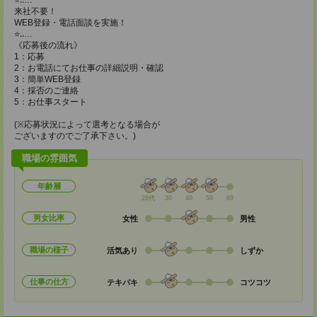
⭐‥…
来社不要！
WEB登録・電話面談を実施！
⭐‥…
《応募後の流れ》
1：応募
2：お電話にてお仕事の詳細説明・確認
3：簡単WEB登録
4：採否のご連絡
5：お仕事スタート
(※応募状況によって選考となる場合が
ございますのでご了承下さい。)
職場の雰囲気
年齢層
20代
30
40
50
60
男女比率
女性
男性
職場の様子
活気あり
しずか
仕事の仕方
テキパキ
コツコツ