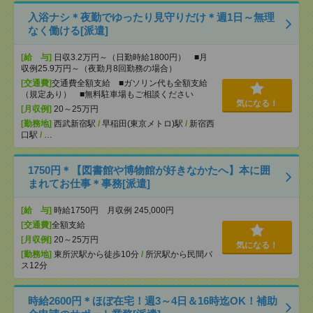
入浴ナシ＊夜勤でゆったり見守りだけ＊週1日～無理
なく働ける[派遣]
[給 与]
日収3.2万円～（日勤時給1800円） ■月
収例25.9万円～（夜勤月8回勤務の場合）
[交通費]
交通費全額支給 ■ガソリン代も全額支給
（規定あり） ■無料駐車場もご相談ください
気になる！
[月収例]
20～25万円
[勤務地]
西武新宿駅
/
早稲田(東京メトロ)駅
/
新宿西
口駅
/
…
1750円＊【図書館や博物館が好きなかたへ】本に囲
まれてお仕事＊事務[派遣]
[給 与]
時給1750円 月収例 245,000円
[交通費]
全額支給
[月収例]
20～25万円
気になる！
[勤務地]
東所沢駅から徒歩10分
/
所沢駅から民間バ
ス12分
時給2600円＊ほぼ在宅！週3～4日＆16時迄OK！補助