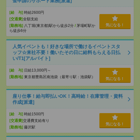
金申請のサポート業務[派遣]
[給 与]
時給2600円
[交通費]
全額支給
気になる！
[勤務地]
八丁堀(東京都)駅から徒歩2分
/
茅場町駅か
ら徒歩6分
人気イベントも！好きな場所で働けるイベントスタ
ッフ☆来社不要！働いたその日に給料もらえる日払
い/T1[アルバイト]
[給 与]
日給13,000円～
[勤務地]
東京都豊島区南池袋（最寄り駅：池袋駅）
気になる！
座り仕事！給与即払いOK！高時給！在庫管理・資料
作成[派遣]
[給 与]
時給1500円
[交通費]
交通費支給有り
気になる！
[勤務地]
藤沢駅