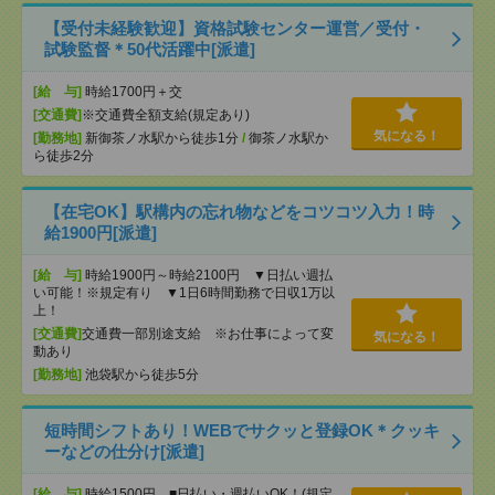
【受付未経験歓迎】資格試験センター運営／受付・
試験監督＊50代活躍中[派遣]
[給 与]
時給1700円＋交
[交通費]
※交通費全額支給(規定あり)
気になる！
[勤務地]
新御茶ノ水駅から徒歩1分
/
御茶ノ水駅か
ら徒歩2分
【在宅OK】駅構内の忘れ物などをコツコツ入力！時
給1900円[派遣]
[給 与]
時給1900円～時給2100円 ▼日払い週払
い可能！※規定有り ▼1日6時間勤務で日収1万以
上！
[交通費]
交通費一部別途支給 ※お仕事によって変
気になる！
動あり
[勤務地]
池袋駅から徒歩5分
短時間シフトあり！WEBでサクッと登録OK＊クッキ
ーなどの仕分け[派遣]
[給 与]
時給1500円 ■日払い・週払いOK！(規定