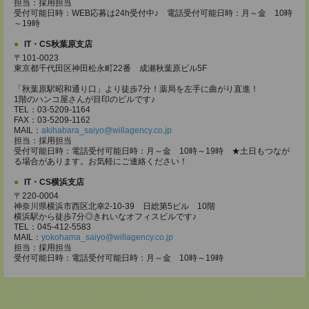
担当：採用担当
受付可能日時：WEB応募は24h受付中♪ 電話受付可能日時：月～金 10時
～19時
IT・CS秋葉原支店
〒101-0023
東京都千代田区神田松永町22番 成瀬秋葉原ビル5F
「秋葉原駅昭和通り口」より徒歩7分！薬局を左手に曲がり直進！
1階のハンコ屋さんが目印のビルです♪
TEL：03-5209-1164
FAX：03-5209-1162
MAIL：
akihabara_saiyo@willagency.co.jp
担当：採用担当
受付可能日時：電話受付可能日時：月～金 10時～19時 ★土日もつなが
る場合があります。お気軽にご連絡ください！
IT・CS横浜支店
〒220-0004
神奈川県横浜市西区北幸2-10-39 日総第5ビル 10階
横浜駅から徒歩7分◎きれいなオフィスビルです♪
TEL：045-412-5583
MAIL：
yokohama_saiyo@willagency.co.jp
担当：採用担当
受付可能日時：電話受付可能日時：月～金 10時～19時