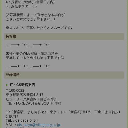
4：採否のご連絡(３営業日以内)
5：お仕事スタート♪
(※応募状況によって選考となる場合が
ございますのでご了承下さい。)
※スマホでご応募いただくとスムーズです♪
持ち物
‥…━━━★゜+.*‥…━━━★゜+.*
来社不要のWEB登録・電話面談を
実施しているため持ち物は不要です◎
‥…━━━★゜+.*‥…━━━★゜+.*
登録場所
IT・CS新宿支店
〒160-0022
東京都新宿区新宿4-3-17
ヒューリック新宿四丁目ビル7階
（旧・FORECAST新宿SOUTH 7階）
JR「新宿駅」より徒歩3分！東京メトロ「新宿3丁目E5、E7出口より徒歩1
分以内！
TEL：03-5363-0494
MAIL：
ots_saiyo@willagency.co.jp