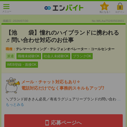
0
メニュー
気になる！
ログイン
掲載日 :2026
/
07
/
30
No.WILAw75260503601
【池 袋】憧れのハイブランドに携われる
♬問い合わせ対応のお仕事
職種：
テレマーケティング・テレフォンオペレーター・コールセンター
派遣
職種未経験OK
社会人未経験OK
ブランクOK
WEB登録・面接OK
メール・チャット対応もあり✧
電話対応だけでなく事務的スキルもアップ⤴
＼ブランド好きさん必見／有名ラグジュアリーブランドの問い合わ
...
もっとみる
応募ページへ