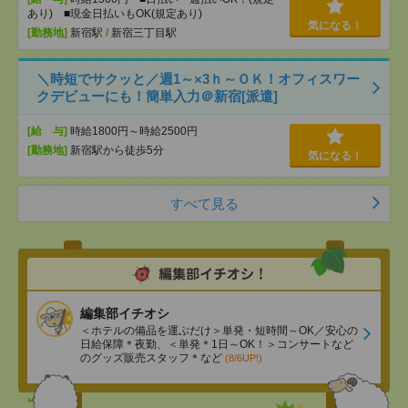
あり) ■現金日払いもOK(規定あり)
気になる！
[勤務地]
新宿駅
/
新宿三丁目駅
＼時短でサクッと／週1～×3ｈ～ＯＫ！オフィスワー
クデビューにも！簡単入力＠新宿[派遣]
[給 与]
時給1800円～時給2500円
[勤務地]
新宿駅から徒歩5分
気になる！
すべて見る
編集部イチオシ
＜ホテルの備品を運ぶだけ＞単発・短時間～OK／安心の
日給保障＊夜勤、＜単発＊1日～OK！＞コンサートなど
のグッズ販売スタッフ＊など
(8/6UP!)