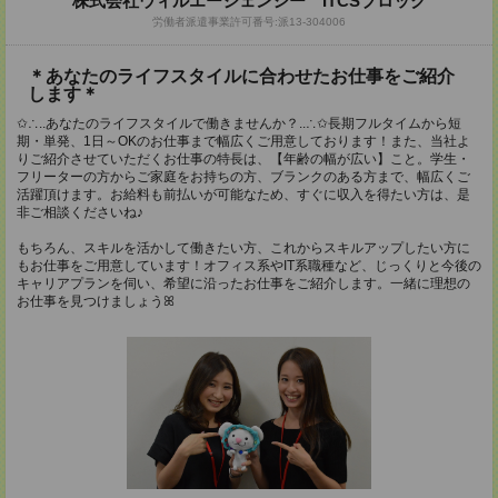
株式会社ウィルエージェンシー ITCSブロック
労働者派遣事業許可番号:派13-304006
＊あなたのライフスタイルに合わせたお仕事をご紹介
します＊
✩∴..あなたのライフスタイルで働きませんか？..∴✩長期フルタイムから短
期・単発、1日～OKのお仕事まで幅広くご用意しております！また、当社よ
りご紹介させていただくお仕事の特長は、【年齢の幅が広い】こと。学生・
フリーターの方からご家庭をお持ちの方、ブランクのある方まで、幅広くご
活躍頂けます。お給料も前払いが可能なため、すぐに収入を得たい方は、是
非ご相談くださいね♪
もちろん、スキルを活かして働きたい方、これからスキルアップしたい方に
もお仕事をご用意しています！オフィス系やIT系職種など、じっくりと今後の
キャリアプランを伺い、希望に沿ったお仕事をご紹介します。一緒に理想の
お仕事を見つけましょうꕤ