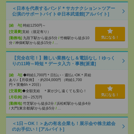
＜日本を代表するバンド＊サカナクション＞ツアー
公演のサポートバイト＠日本武道館[アルバイト]
[給 与]
時給1250円～
[交通費]
支給（規定有り）
気になる！
[勤務地]
九段下駅から徒歩5分
/
竹橋駅から徒歩10
分
/
神保町駅から徒歩15分
/
…
【完全在宅！】難しい業務なし＆電話なし！ゆっく
りの11時～時短＊データ入力・事務[派遣]
[給 与]
◆時給1,700円＊日払い・週払いOK＊昇給
あり♪【月収例】 ・約204,000円 （時給1,700
円 × 実働6h × 20日）
[交通費]
◆全額支給 ＊家が少し遠くても安心！
気になる！
[月収例]
20～25万円
[勤務地]
竹芝駅から徒歩2分
/
浜松町駅から徒歩4分
/
大門(東京都)駅から徒歩5分
/
…
＜1日～OK！＞あの有名企業も！展示会や株主総会
のお手伝い！[アルバイト]