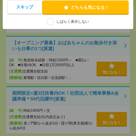
スキップ
どちらも気になる！
[給 与]
無資格未経験：時給1500円～ ■週払い
OK ■扶養内OK ■日収1万2000円以上
[交通費]
交通費全額支給
しばらく表示しない
気になる！
[勤務地]
三軒茶屋駅
/
世田谷駅
/
下高井戸駅
/
…
【オープニング募集】おばあちゃんのお散歩付き添
いも仕事の1つ[派遣]
[給 与]
無資格未経験：時給1500円～ ■週払い
OK ■扶養内OK ■日収1万2000円以上
[交通費]
交通費全額支給
気になる！
[勤務地]
巣鴨駅
/
目白駅
/
北池袋駅
/
…
期間限定×週3日扶養内OK！社団法人で簡単事務&会
議準備＊50代活躍中[派遣]
[給 与]
時給1800円＋交
[交通費]
交通費支給(社内規定あり)
気になる！
[勤務地]
虎ノ門駅から徒歩3分
/
霞ケ関(東京都)駅か
ら徒歩6分