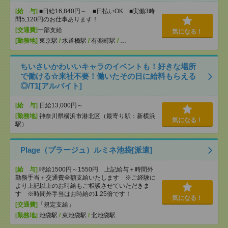
[給 与]
■日給16,840円～ ■日払いOK ■実働3時
間5,120円のお仕事あります！
[交通費]
一部支給
気になる！
[勤務地]
東京駅
/
水道橋駅
/
有楽町駅
/
…
ちいさいかわいいキャラのイベントも！好きな場所
で働ける☆来社不要！働いたその日に給料もらえる
◎/T1[アルバイト]
[給 与]
日給13,000円～
[勤務地]
神奈川県横浜市港北区（最寄り駅：新横浜
気になる！
駅）
Plage（プラージュ）ルミネ池袋[派遣]
[給 与]
時給1500円～1550円 上記給与＋時間外
勤務手当＋交通費全額支給いたします ※ご経験に
より上記以上のお時給もご相談させていただきま
す ※時間外手当はお時給の1.25倍です！
気になる！
[交通費]
「規定支給」
[勤務地]
池袋駅
/
東池袋駅
/
北池袋駅