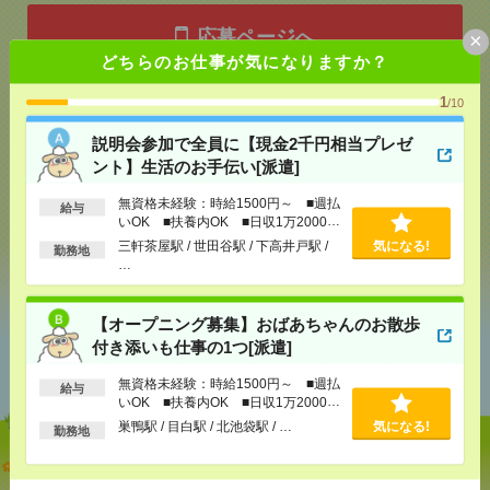
応募ページへ
×
どちらのお仕事が気になりますか？
1
/10
気になる！
説明会参加で全員に【現金2千円相当プレゼ
ント】生活のお手伝い[派遣]
メール
LINE
で送る
で送る
無資格未経験：時給1500円～ ■週払
給与
いOK ■扶養内OK ■日収1万2000円
以上
三軒茶屋駅 / 世田谷駅 / 下高井戸駅 /
気になる!
勤務地
シェア
ツイート
ブックマーク
…
【オープニング募集】おばあちゃんのお散歩
付き添いも仕事の1つ[派遣]
あなたの閲覧履歴からの
おすすめ
無資格未経験：時給1500円～ ■週払
給与
いOK ■扶養内OK ■日収1万2000円
以上
巣鴨駅 / 目白駅 / 北池袋駅 / …
気になる!
勤務地
説明会参加で全員に【現金2千円相当プレゼント】生
活のお手伝い[派遣]