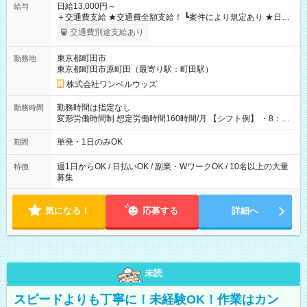
日給13,000円～
給与
＋交通費支給 ★交通費全額支給！ ┗案件により規定あり ★日払
いOK！（規定あり） ┗働いたその日に現金GET♪ お仕事後はコ
交通費別途支給あり
ンビニATMから 日払い分を引き落とせます！ 【試用期間】試
用期間なし
東京都町田市
勤務地
東京都町田市原町田（最寄り駅：町田駅）
株式会社ワンベルウッズ
勤務時間は指定なし
勤務時間
変形労働時間制 想定労働時間160時間/月 【シフト例】 ・8：00
～21：00
単発・1日のみOK
期間
週1日からOK / 日払いOK / 副業・WワークOK / 10名以上の大量
特徴
募集
気になる！
応募する
詳細へ
未読
スピードよりも丁寧に！未経験OK！作業はカン