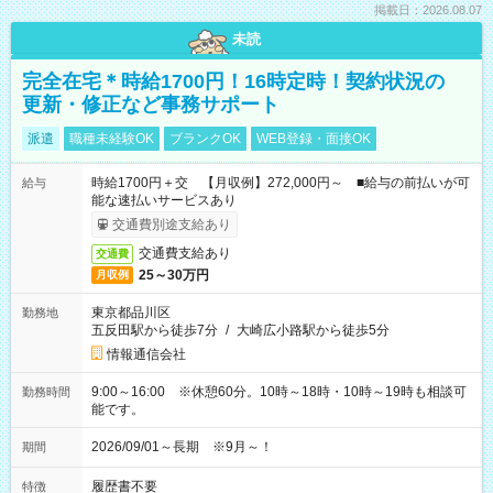
掲載日：2026.08.07
未読
完全在宅＊時給1700円！16時定時！契約状況の
更新・修正など事務サポート
派遣
職種未経験OK
ブランクOK
WEB登録・面接OK
時給1700円＋交 【月収例】272,000円～ ■給与の前払いが可
給与
能な速払いサービスあり
交通費別途支給あり
交通費支給あり
交通費
25～30万円
月収例
東京都品川区
勤務地
五反田駅から徒歩7分
/
大崎広小路駅から徒歩5分
情報通信会社
9:00～16:00 ※休憩60分。10時～18時・10時～19時も相談可
勤務時間
能です。
2026/09/01～長期 ※9月～！
期間
履歴書不要
特徴