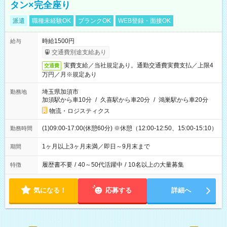
タン×完全座り
派遣
職種未経験OK
ブランクOK
WEB登録・面接OK
時給1500円
給与
交通費別途支給あり
実費支給／当社規定あり。通勤交通費実費支払／上限4
交通費
万円／月※規定あり
埼玉県加須市
勤務地
加須駅から車10分
/
久喜駅から車20分
/
鴻巣駅から車20分
物流・ロジスティクス
(1)09:00-17:00(休憩60分) ※休憩（12:00-12:50、15:00-15:10）
勤務時間
1ヶ月以上3ヶ月未満／即日～9月末まで
期間
履歴書不要
/
40～50代活躍中
/
10名以上の大量募集
特徴
気になる！
応募する
詳細へ