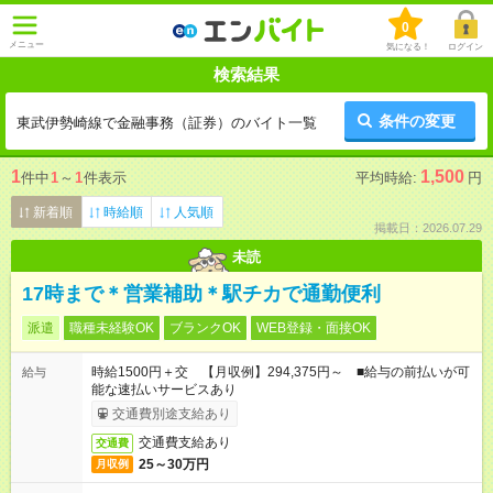
0
メニュー
気になる！
ログイン
検索結果
条件の変更
東武伊勢崎線で金融事務（証券）のバイト一覧
1
1,500
件中
1
～
1
件表示
平均時給:
円
新着順
時給順
人気順
掲載日：2026.07.29
未読
17時まで＊営業補助＊駅チカで通勤便利
派遣
職種未経験OK
ブランクOK
WEB登録・面接OK
時給1500円＋交 【月収例】294,375円～ ■給与の前払いが可
給与
能な速払いサービスあり
交通費別途支給あり
交通費支給あり
交通費
25～30万円
月収例