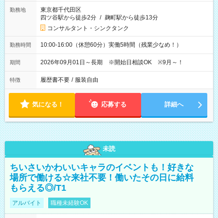
東京都千代田区
勤務地
四ツ谷駅から徒歩2分
/
麹町駅から徒歩13分
コンサルタント・シンクタンク
10:00-16:00（休憩60分）実働5時間（残業少なめ！）
勤務時間
2026年09月01日～長期 ※開始日相談OK ※9月～！
期間
履歴書不要
/
服装自由
特徴
気になる！
応募する
詳細へ
未読
ちいさいかわいいキャラのイベントも！好きな
場所で働ける☆来社不要！働いたその日に給料
もらえる◎/T1
アルバイト
職種未経験OK