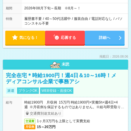
2026年08月下旬～長期 ※8月～！
期間
履歴書不要
/
40～50代活躍中
/
服装自由
/
電話対応なし
/
パソ
特徴
コンスキル不要
気になる！
応募する
詳細へ
掲載日：2026.08.06
未読
完全在宅＊時給1900円！週4日＆10～16時！メ
ディアコンサル企業で事務アシ
派遣
ブランクOK
WEB登録・面接OK
時給1900円 月収例 15万円 時給1900円×実働5h×週4日×4
給与
週 ※月収例を保証するものではありません。※給与即受取りサ
ービス利用可（利用条件有）
交通費別途支給あり
1ヶ月3万円を上限として実費支給
交通費
15～20万円
月収例