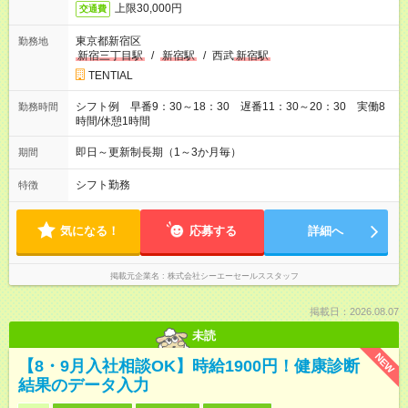
上限30,000円
交通費
東京都新宿区
勤務地
新宿三丁目駅
/
新宿駅
/
西武
新宿駅
TENTIAL
シフト例 早番9：30～18：30 遅番11：30～20：30 実働8
勤務時間
時間/休憩1時間
即日～更新制長期（1～3か月毎）
期間
シフト勤務
特徴
気になる！
応募する
詳細へ
掲載元企業名
株式会社シーエーセールススタッフ
掲載日：2026.08.07
未読
NEW
【8・9月入社相談OK】時給1900円！健康診断
結果のデータ入力