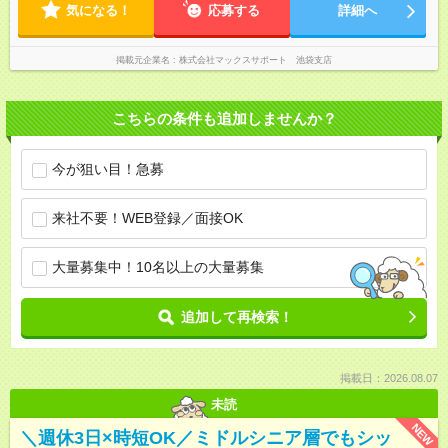
気になる！
応募する
詳細へ
掲載元企業名
株式会社マックスサポート 池袋支店
こちらの条件も追加しませんか？
今が狙い目！急募
来社不要！WEB登録／面接OK
大量募集中！10名以上の大量募集
追加して再検索！
掲載日：2026.08.07
未読
NEW
＼週休3日×時短OK／ミドルシニア層でもシッ