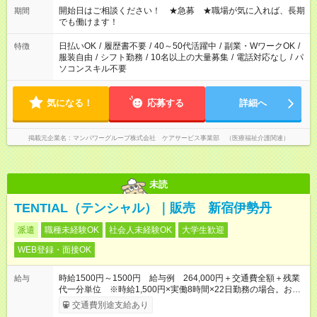
ん ※法令に基づき、週20時間以上勤務は社会保険への加入対象
開始日はご相談ください！ ★急募 ★職場が気に入れば、長期
期間
となります ※労働者派遣法（日雇い派遣の原則禁止）により、
でも働けます！
短時間・短期間の就業はご案内が難しい場合があります
日払いOK
/
履歴書不要
/
40～50代活躍中
/
副業・WワークOK
/
特徴
服装自由
/
シフト勤務
/
10名以上の大量募集
/
電話対応なし
/
パ
ソコンスキル不要
気になる！
応募する
詳細へ
掲載元企業名
マンパワーグループ株式会社 ケアサービス事業部 （医療福祉介護関連）
未読
TENTIAL（テンシャル）｜販売 新宿伊勢丹
派遣
職種未経験OK
社会人未経験OK
大学生歓迎
WEB登録・面接OK
時給1500円～1500円 給与例 264,000円＋交通費全額＋残業
給与
代一分単位 ※時給1,500円×実働8時間×22日勤務の場合。お時
給は一例です。ご経験により異なります。
交通費別途支給あり