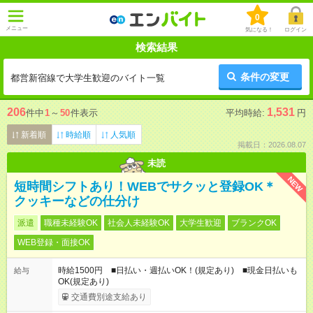
0
メニュー
気になる！
ログイン
検索結果
条件の変更
都営新宿線で大学生歓迎のバイト一覧
206
1,531
件中
1
～
50
件表示
平均時給:
円
新着順
時給順
人気順
掲載日：2026.08.07
未読
NEW
短時間シフトあり！WEBでサクッと登録OK＊
クッキーなどの仕分け
派遣
職種未経験OK
社会人未経験OK
大学生歓迎
ブランクOK
WEB登録・面接OK
時給1500円 ■日払い・週払いOK！(規定あり) ■現金日払いも
給与
OK(規定あり)
交通費別途支給あり