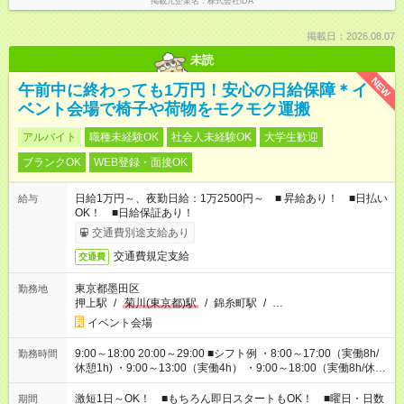
掲載元企業名
株式会社iDA
掲載日：2026.08.07
未読
NEW
午前中に終わっても1万円！安心の日給保障＊イ
ベント会場で椅子や荷物をモクモク運搬
アルバイト
職種未経験OK
社会人未経験OK
大学生歓迎
ブランクOK
WEB登録・面接OK
日給1万円～、夜勤日給：1万2500円～ ■ 昇給あり！ ■日払い
給与
OK！ ■日給保証あり！
交通費別途支給あり
交通費規定支給
交通費
東京都墨田区
勤務地
押上駅
/
菊川(東京都)駅
/
錦糸町駅
/
…
イベント会場
9:00～18:00 20:00～29:00 ■シフト例 ・8:00～17:00（実働8h/
勤務時間
休憩1h) ・9:00～13:00（実働4h） ・9:00～18:00（実働8h/休憩
1h) ・13:00～17:00（実働4h) ・21:00～翌5:00（実働7h/休憩
1h) など 作業時間は4h～8hで現場により変動あり！ 早く終わ
激短1日～OK！ ■もちろん即日スタートもOK！ ■曜日・日数
期間