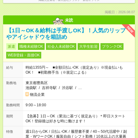
掲載元企業名
株式会社グラスト 新宿オフィス
掲載日：2026.08.07
未読
NEW
【1日～OK＆給料は手渡しOK】！人気のリップ
やアイシャドウを箱詰め
派遣
職種未経験OK
社会人未経験OK
大学生歓迎
ブランクOK
WEB登録・面接OK
時給1355円～ ■全額日払いOK（規定あり）※現金払いも
給与
OK！ ■初勤務手当（※規定による）
東京都豊島区
勤務地
池袋駅
/
吉祥寺駅
/
渋谷駅
/
…
物流企業
9:00～18:00
勤務時間
【急募】1日～OK（業法に基づく規定あり）＊即日スタート
期間
OK！登録後は好きな時に働けます！
週1日からOK
/
日払いOK
/
履歴書不要
/
40～50代活躍中
/
副
特徴
業・WワークOK
/
服装自由
/
シフト勤務
/
10名以上の大量募