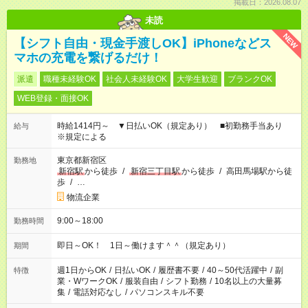
掲載日：2026.08.07
未読
NEW
【シフト自由・現金手渡しOK】iPhoneなどス
マホの充電を繋げるだけ！
派遣
職種未経験OK
社会人未経験OK
大学生歓迎
ブランクOK
WEB登録・面接OK
時給1414円～ ▼日払いOK（規定あり） ■初勤務手当あり
給与
※規定による
東京都新宿区
勤務地
新宿駅
から徒歩
/
新宿三丁目駅
から徒歩
/
高田馬場駅から徒
歩
/
…
物流企業
9:00～18:00
勤務時間
即日～OK！ 1日～働けます＾＾（規定あり）
期間
週1日からOK
/
日払いOK
/
履歴書不要
/
40～50代活躍中
/
副
特徴
業・WワークOK
/
服装自由
/
シフト勤務
/
10名以上の大量募
集
/
電話対応なし
/
パソコンスキル不要