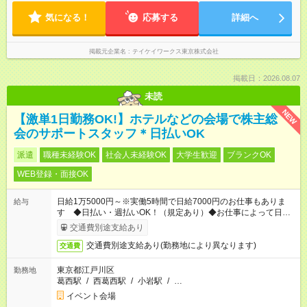
気になる！
応募する
詳細へ
掲載元企業名
テイケイワークス東京株式会社
掲載日：2026.08.07
未読
NEW
【激単1日勤務OK!】ホテルなどの会場で株主総
会のサポートスタッフ＊日払いOK
派遣
職種未経験OK
社会人未経験OK
大学生歓迎
ブランクOK
WEB登録・面接OK
日給1万5000円～※実働5時間で日給7000円のお仕事もありま
給与
す ◆日払い・週払いOK！（規定あり）◆お仕事によって日給も
異なります
交通費別途支給あり
交通費別途支給あり(勤務地により異なります)
交通費
東京都江戸川区
勤務地
葛西駅
/
西葛西駅
/
小岩駅
/
…
イベント会場