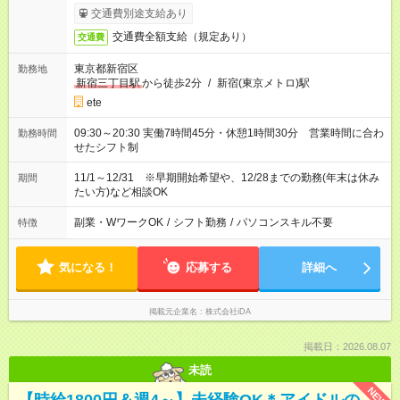
で簡単！給料前払いサービスあり
交通費別途支給あり
交通費全額支給（規定あり）
交通費
東京都新宿区
勤務地
新宿三丁目駅
から徒歩2分
/
新宿(東京メトロ)駅
ete
09:30～20:30 実働7時間45分・休憩1時間30分 営業時間に合わ
勤務時間
せたシフト制
11/1～12/31 ※早期開始希望や、12/28までの勤務(年末は休み
期間
たい方)など相談OK
副業・WワークOK
/
シフト勤務
/
パソコンスキル不要
特徴
気になる！
応募する
詳細へ
掲載元企業名
株式会社iDA
掲載日：2026.08.07
未読
NEW