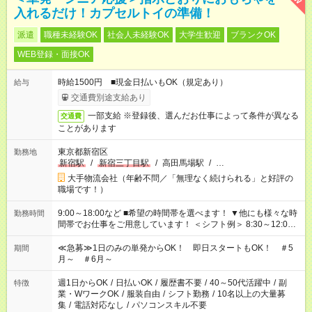
入れるだけ！カプセルトイの準備！
派遣
職種未経験OK
社会人未経験OK
大学生歓迎
ブランクOK
WEB登録・面接OK
時給1500円 ■現金日払いもOK（規定あり）
給与
交通費別途支給あり
一部支給 ※登録後、選んだお仕事によって条件が異なる
交通費
ことがあります
東京都新宿区
勤務地
新宿駅
/
新宿三丁目駅
/
高田馬場駅
/
…
大手物流会社（年齢不問／「無理なく続けられる」と好評の
職場です！）
9:00～18:00など ■希望の時間帯を選べます！ ▼他にも様々な時
勤務時間
間帯でお仕事をご用意しています！ ＜シフト例＞ 8:30～12:00
17:00～22:00 13:00～22:00 22:00～翌6:00 など
≪急募≫1日のみの単発からOK！ 即日スタートもOK！ ＃5
期間
月～ ＃6月～
週1日からOK
/
日払いOK
/
履歴書不要
/
40～50代活躍中
/
副
特徴
業・WワークOK
/
服装自由
/
シフト勤務
/
10名以上の大量募
集
/
電話対応なし
/
パソコンスキル不要