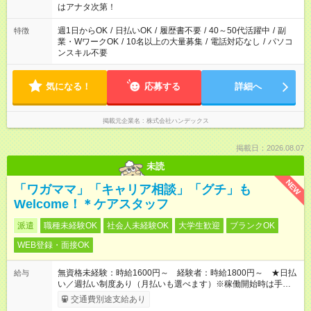
っても日給保証！ シフトはお気軽にご相談ください♪
はアナタ次第！
週1日からOK
/
日払いOK
/
履歴書不要
/
40～50代活躍中
/
副
特徴
業・WワークOK
/
10名以上の大量募集
/
電話対応なし
/
パソコ
ンスキル不要
気になる！
応募する
詳細へ
掲載元企業名
株式会社ハンデックス
掲載日：2026.08.07
未読
NEW
「ワガママ」「キャリア相談」「グチ」も
Welcome！＊ケアスタッフ
派遣
職種未経験OK
社会人未経験OK
大学生歓迎
ブランクOK
WEB登録・面接OK
無資格未経験：時給1600円～ 経験者：時給1800円～ ★日払
給与
い／週払い制度あり（月払いも選べます）※稼働開始時は手続き
完了次第のお支払いとなります。
交通費別途支給あり