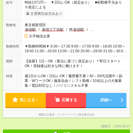
時給1371円～ ▼日払いOK（規定あり） ■初勤務手当あり
給与
※規定による
交通費別途支給あり
東京都新宿区
勤務地
新宿駅
/
新宿三丁目駅
/
西
新宿駅
/
…
大手物流企業
▼勤務時間例▼ 8:30～17:30 9:00～17:00 9:00～18:00 10:00～
勤務時間
19:00 11:00～20:00 13:00～21:00 20:00～29:00 21:00～30:00
22:00～31:00 上記以外にもシフトパターンあり！ 短時間の勤務
もご紹介できる場合があるのでご相談ください！ ご都合に合わ
【急募】1日～OK（業法に基づく規定あり）＊即日スタート
期間
せてお仕事をご案内します＾＾
OK！登録後は好きな時に働けます！
週1日からOK
/
日払いOK
/
履歴書不要
/
40～50代活躍中
/
副
特徴
業・WワークOK
/
服装自由
/
シフト勤務
/
10名以上の大量募
集
/
電話対応なし
/
パソコンスキル不要
気になる！
応募する
詳細へ
掲載元企業名
テイケイワークス東京株式会社
掲載日：2026.08.07