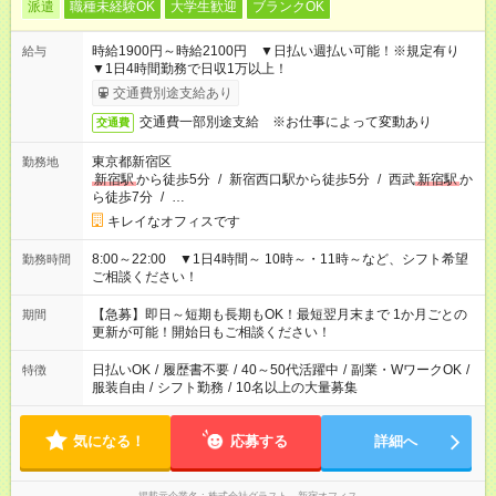
派遣
職種未経験OK
大学生歓迎
ブランクOK
時給1900円～時給2100円 ▼日払い週払い可能！※規定有り
給与
▼1日4時間勤務で日収1万以上！
交通費別途支給あり
交通費一部別途支給 ※お仕事によって変動あり
交通費
東京都新宿区
勤務地
新宿駅
から徒歩5分
/
新宿西口駅から徒歩5分
/
西武
新宿駅
か
ら徒歩7分
/
…
キレイなオフィスです
8:00～22:00 ▼1日4時間～ 10時～・11時～など、シフト希望
勤務時間
ご相談ください！
【急募】即日～短期も長期もOK！最短翌月末まで 1か月ごとの
期間
更新が可能！開始日もご相談ください！
日払いOK
/
履歴書不要
/
40～50代活躍中
/
副業・WワークOK
/
特徴
服装自由
/
シフト勤務
/
10名以上の大量募集
気になる！
応募する
詳細へ