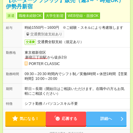
【ポータークラシック】販売（週3～・時短OK）
伊勢丹新宿
派遣
職種未経験OK
大学生歓迎
WEB登録・面接OK
時給1550円～1600円 ※ご経験・スキルにより考慮致します
給与
交通費別途支給あり
交通費全額支給（規定あり）
交通費
東京都新宿区
勤務地
新宿三丁目駅
から徒歩2分
PORTER CLASSIC
09:30～20:30 時間内でシフト制／実働8時間＋休憩1時間 【営業
勤務時間
時間】10:00～20:00
即日～長期（開始日はご相談いただけます。在職中の方もお気
期間
軽にご相談ください）
シフト勤務
/
パソコンスキル不要
特徴
気になる！
応募する
詳細へ