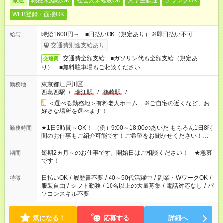
派遣
職種未経験OK
社会人未経験OK
大学生歓迎
ブランクOK
WEB登録・面接OK
時給1600円～ ■日払いOK（規定あり）※即日払い不可
給与
交通費別途支給あり
交通費全額支給 ■ガソリン代も全額支給（規定あ
交通費
り） ■無料駐車場もご相談ください
東京都江戸川区
勤務地
西葛西駅
/
瑞江駅
/
篠崎駅
/
…
＜選べる勤務地＞有料老人ホーム ※ご自宅の近くなど、お
好きな場所を選べます！
★1日5時間～OK！ （例）9:00～18:00のあいだ もちろん1日8時
勤務時間
間のお仕事もご紹介可能です！ご希望をお聞かせください！★家
庭の都合でお休みが必要な場合も遠慮なくご相談ください。 ※
週最低15時間以上の勤務が必要です
短期2ヵ月～のお仕事です。開始日はご相談ください！ ★急募
期間
です！
日払いOK
/
履歴書不要
/
40～50代活躍中
/
副業・WワークOK
/
特徴
服装自由
/
シフト勤務
/
10名以上の大量募集
/
電話対応なし
/
パ
ソコンスキル不要
気になる！
応募する
詳細へ