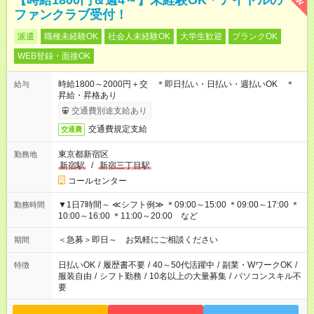
【時給1800円＆週4～】未経験OK＊アイドルの
ファンクラブ受付！
派遣
職種未経験OK
社会人未経験OK
大学生歓迎
ブランクOK
WEB登録・面接OK
時給1800～2000円＋交 ＊即日払い・日払い・週払いOK ＊
給与
昇給・昇格あり
交通費別途支給あり
交通費規定支給
交通費
東京都新宿区
勤務地
新宿駅
/
新宿三丁目駅
コールセンター
▼1日7時間～ ≪シフト例≫ ＊09:00～15:00 ＊09:00～17:00 ＊
勤務時間
10:00～16:00 ＊11:00～20:00 など
＜急募＞即日～ お気軽にご相談ください
期間
日払いOK
/
履歴書不要
/
40～50代活躍中
/
副業・WワークOK
/
特徴
服装自由
/
シフト勤務
/
10名以上の大量募集
/
パソコンスキル不
要