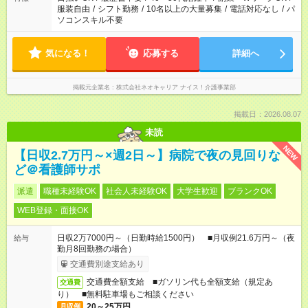
服装自由
/
シフト勤務
/
10名以上の大量募集
/
電話対応なし
/
パ
ソコンスキル不要
気になる！
応募する
詳細へ
掲載元企業名
株式会社ネオキャリア ナイス！介護事業部
掲載日：2026.08.07
未読
NEW
【日収2.7万円～×週2日～】病院で夜の見回りな
ど＠看護師サポ
派遣
職種未経験OK
社会人未経験OK
大学生歓迎
ブランクOK
WEB登録・面接OK
日収2万7000円～（日勤時給1500円） ■月収例21.6万円～（夜
給与
勤月8回勤務の場合）
交通費別途支給あり
交通費全額支給 ■ガソリン代も全額支給（規定あ
交通費
り） ■無料駐車場もご相談ください
20～25万円
月収例