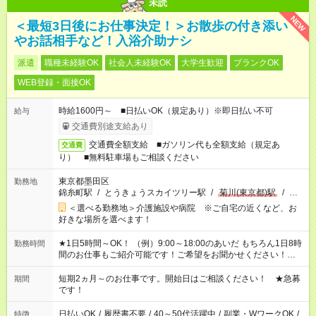
未読
NEW
＜最短3日後にお仕事決定！＞お散歩の付き添い
やお話相手など！入浴介助ナシ
派遣
職種未経験OK
社会人未経験OK
大学生歓迎
ブランクOK
WEB登録・面接OK
時給1600円～ ■日払いOK（規定あり）※即日払い不可
給与
交通費別途支給あり
交通費全額支給 ■ガソリン代も全額支給（規定あ
交通費
り） ■無料駐車場もご相談ください
東京都墨田区
勤務地
錦糸町駅
/
とうきょうスカイツリー駅
/
菊川(東京都)駅
/
…
＜選べる勤務地＞介護施設や病院 ※ご自宅の近くなど、お
好きな場所を選べます！
★1日5時間～OK！ （例）9:00～18:00のあいだ もちろん1日8時
勤務時間
間のお仕事もご紹介可能です！ご希望をお聞かせください！★家
庭の都合でお休みが必要な場合も遠慮なくご相談ください。 ※
週最低15時間以上の勤務が必要です
短期2ヵ月～のお仕事です。開始日はご相談ください！ ★急募
期間
です！
日払いOK
/
履歴書不要
/
40～50代活躍中
/
副業・WワークOK
/
特徴