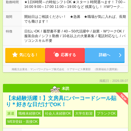
★1日6時間～の時短シフトOK ★スタート時間選べます！ 7:00～
勤務時間
16:00 9:00～17:00 11:00～19:00 など 残業なし！ ※Wワークの
場合、他のお仕事と合わせ週40時間超の就業はご案内できませ
ん ※法令に基づき、週20時間以上勤務は社会保険への加入対象
開始日はご相談ください！ ★急募 ★職場が気に入れば、長期
期間
となります ※労働者派遣法（日雇い派遣の原則禁止）により、
でも働けます！
短時間・短期間の就業はご案内が難しい場合があります
日払いOK
/
履歴書不要
/
40～50代活躍中
/
副業・WワークOK
/
特徴
服装自由
/
シフト勤務
/
10名以上の大量募集
/
電話対応なし
/
パ
ソコンスキル不要
気になる！
応募する
詳細へ
掲載元企業名
マンパワーグループ株式会社 ケアサービス事業部 （医療福祉介護関連）
掲載日：2026.08.07
未読
NEW
【未経験活躍！】文房具にバーコードシール貼
り＊好きな日だけでOK！
派遣
職種未経験OK
社会人未経験OK
大学生歓迎
ブランクOK
WEB登録・面接OK