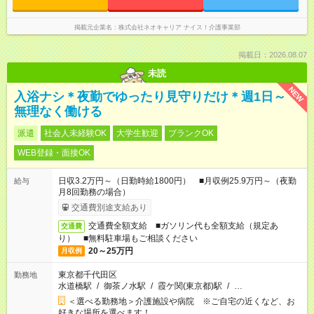
掲載元企業名
株式会社ネオキャリア ナイス！介護事業部
掲載日：2026.08.07
未読
NEW
入浴ナシ＊夜勤でゆったり見守りだけ＊週1日～
無理なく働ける
派遣
社会人未経験OK
大学生歓迎
ブランクOK
WEB登録・面接OK
日収3.2万円～（日勤時給1800円） ■月収例25.9万円～（夜勤
給与
月8回勤務の場合）
交通費別途支給あり
交通費全額支給 ■ガソリン代も全額支給（規定あ
交通費
り） ■無料駐車場もご相談ください
20～25万円
月収例
東京都千代田区
勤務地
水道橋駅
/
御茶ノ水駅
/
霞ケ関(東京都)駅
/
…
＜選べる勤務地＞介護施設や病院 ※ご自宅の近くなど、お
好きな場所を選べます！