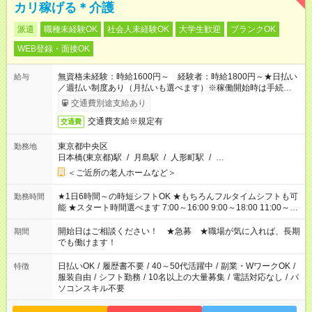
カリ稼げる＊介護
派遣
職種未経験OK
社会人未経験OK
大学生歓迎
ブランクOK
WEB登録・面接OK
無資格未経験：時給1600円～ 経験者：時給1800円～★日払い
給与
／週払い制度あり（月払いも選べます）※稼働開始時は手続き完
了次第のお支払いとなります。
交通費別途支給あり
交通費支給※規定有
交通費
東京都中央区
勤務地
日本橋(東京都)駅
/
月島駅
/
人形町駅
/
…
＜ご近所の老人ホームなど＞
★1日6時間～の時短シフトOK ★もちろんフルタイムシフトも可
勤務時間
能 ★スタート時間選べます 7:00～16:00 9:00～18:00 11:00～
20:00 など 残業なし！ ※Wワークの場合、他のお仕事と合わせ
週40時間超の就業はご案内できません ※法令に基づき、週20時
開始日はご相談ください！ ★急募 ★職場が気に入れば、長期
期間
間以上勤務は社会保険への加入対象となります ※労働者派遣法
でも働けます！
（日雇い派遣の原則禁止）により、短時間・短期間の就業はご
案内が難しい場合があります
日払いOK
/
履歴書不要
/
40～50代活躍中
/
副業・WワークOK
/
特徴
服装自由
/
シフト勤務
/
10名以上の大量募集
/
電話対応なし
/
パ
ソコンスキル不要