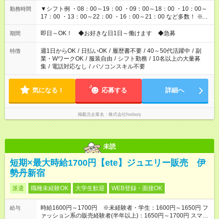
▼シフト例 ・08：00～19：00 ・09：00～18：00 ・10：00～
勤務時間
17：00 ・13：00～22：00 ・16：00～21：00 など多数！ ※お
仕事により勤務時間が異なります
即日～OK！ ◆お好きな日1日～働けます ◆急募
期間
週1日からOK
/
日払いOK
/
履歴書不要
/
40～50代活躍中
/
副
特徴
業・WワークOK
/
服装自由
/
シフト勤務
/
10名以上の大量募
集
/
電話対応なし
/
パソコンスキル不要
気になる！
応募する
詳細へ
掲載元企業名
株式会社fosbury
未読
短期×最大時給1700円【ete】ジュエリー販売 伊
勢丹新宿
派遣
職種未経験OK
大学生歓迎
WEB登録・面接OK
時給1600円～1700円 ※未経験者・学生：1600円～1650円 フ
給与
ァッション系の販売経験者(半年以上)：1650円～1700円 スマホ