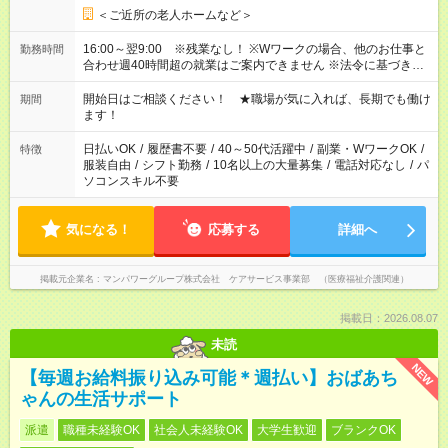
＜ご近所の老人ホームなど＞
16:00～翌9:00 ※残業なし！ ※Wワークの場合、他のお仕事と
勤務時間
合わせ週40時間超の就業はご案内できません ※法令に基づき、
週20時間以上勤務は社会保険への加入対象となります ※労働者
派遣法（日雇い派遣の原則禁止）により、短時間・短期間の就
開始日はご相談ください！ ★職場が気に入れば、長期でも働け
期間
業はご案内が難しい場合があります
ます！
日払いOK
/
履歴書不要
/
40～50代活躍中
/
副業・WワークOK
/
特徴
服装自由
/
シフト勤務
/
10名以上の大量募集
/
電話対応なし
/
パ
ソコンスキル不要
気になる！
応募する
詳細へ
掲載元企業名
マンパワーグループ株式会社 ケアサービス事業部 （医療福祉介護関連）
掲載日：2026.08.07
未読
NEW
【毎週お給料振り込み可能＊週払い】おばあち
ゃんの生活サポート
派遣
職種未経験OK
社会人未経験OK
大学生歓迎
ブランクOK