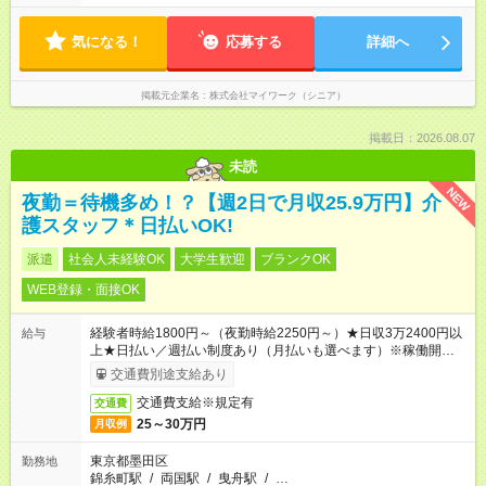
気になる！
応募する
詳細へ
掲載元企業名
株式会社マイワーク（シニア）
掲載日：2026.08.07
未読
NEW
夜勤＝待機多め！？【週2日で月収25.9万円】介
護スタッフ＊日払いOK!
派遣
社会人未経験OK
大学生歓迎
ブランクOK
WEB登録・面接OK
経験者時給1800円～（夜勤時給2250円～）★日収3万2400円以
給与
上★日払い／週払い制度あり（月払いも選べます）※稼働開始時
は手続き完了次第のお支払いとなります。
交通費別途支給あり
交通費支給※規定有
交通費
25～30万円
月収例
東京都墨田区
勤務地
錦糸町駅
/
両国駅
/
曳舟駅
/
…