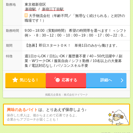
東京都新宿区
勤務地
新宿駅
/
新宿三丁目駅
大手物流会社（年齢不問／「無理なく続けられる」と好評の
職場です！）
9:00～18:00（実動8時間） 希望の時間帯を選べます！ ＜シフト
勤務時間
例＞ ・8：30～12：00 ・10：00～19：00 ・17：00～22：00
・13：00～22：00 ・22：00～翌6：00 など
【急募】即日スタートＯＫ！ 単発1日のみから働けます。
期間
週1日からOK
/
日払いOK
/
履歴書不要
/
40～50代活躍中
/
副
特徴
業・WワークOK
/
服装自由
/
シフト勤務
/
10名以上の大量募
集
/
電話対応なし
/
パソコンスキル不要
気になる！
応募する
詳細へ
掲載元企業名
株式会社マイワーク
興味のあるバイト
は、とりあえず保存しよう♪
保存した求人は、後からまとめて応募できるよ。
企業からアプローチが届くことも！