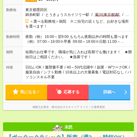
東京都墨田区
勤務地
錦糸町駅
/
とうきょうスカイツリー駅
/
菊川(東京都)駅
/
…
＜選べる勤務地＞病院 ※ご自宅の近くなど、お好きな場所
を選べます！
夜勤（例） 16:00～翌9:00 もちろん夜勤以外の時間も選べます
勤務時間
（例） 07:00～16:00※早番 09:00～18:00※日勤 11:00～
20:00※遅番 ※時間は、固定・選べる施設もあるので、ご希望が
あれば調整できます！ ※シフト制。勤務地により実働時間が異
短期のお仕事です。職場が気に入れば長期でも働けます！ ★開
期間
なります。★家庭の都合でお休みが必要な場合も遠慮なくご相談
始日はご相談ください。 ★急募です！
ください。
日払いOK
/
履歴書不要
/
40～50代活躍中
/
副業・WワークOK
/
特徴
服装自由
/
シフト勤務
/
10名以上の大量募集
/
電話対応なし
/
パ
ソコンスキル不要
気になる！
応募する
詳細へ
掲載元企業名
株式会社ネオキャリア ナイス！介護事業部
未読