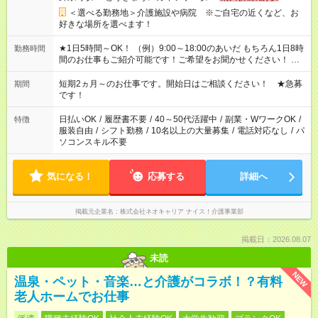
＜選べる勤務地＞介護施設や病院 ※ご自宅の近くなど、お
好きな場所を選べます！
★1日5時間～OK！ （例）9:00～18:00のあいだ もちろん1日8時
勤務時間
間のお仕事もご紹介可能です！ご希望をお聞かせください！ ★
家庭の都合でお休みが必要な場合も遠慮なくご相談ください。
※週最低15時間以上の勤務が必要です
短期2ヵ月～のお仕事です。開始日はご相談ください！ ★急募
期間
です！
日払いOK
/
履歴書不要
/
40～50代活躍中
/
副業・WワークOK
/
特徴
服装自由
/
シフト勤務
/
10名以上の大量募集
/
電話対応なし
/
パ
ソコンスキル不要
気になる！
応募する
詳細へ
掲載元企業名
株式会社ネオキャリア ナイス！介護事業部
掲載日：2026.08.07
未読
NEW
温泉・ペット・音楽…と介護がコラボ！？有料
老人ホームでお仕事