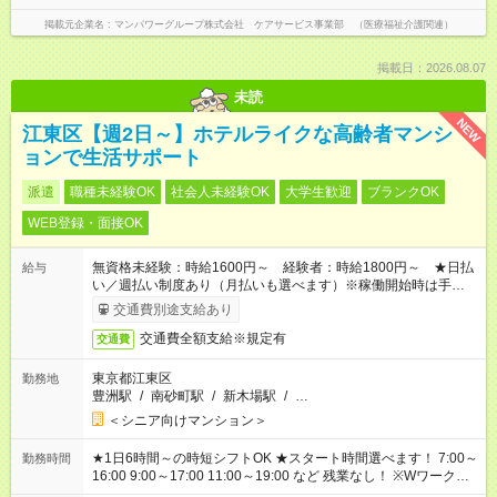
掲載元企業名
マンパワーグループ株式会社 ケアサービス事業部 （医療福祉介護関連）
掲載日：2026.08.07
未読
NEW
江東区【週2日～】ホテルライクな高齢者マンシ
ョンで生活サポート
派遣
職種未経験OK
社会人未経験OK
大学生歓迎
ブランクOK
WEB登録・面接OK
無資格未経験：時給1600円～ 経験者：時給1800円～ ★日払
給与
い／週払い制度あり（月払いも選べます）※稼働開始時は手続き
完了次第のお支払いとなります。
交通費別途支給あり
交通費全額支給※規定有
交通費
東京都江東区
勤務地
豊洲駅
/
南砂町駅
/
新木場駅
/
…
＜シニア向けマンション＞
★1日6時間～の時短シフトOK ★スタート時間選べます！ 7:00～
勤務時間
16:00 9:00～17:00 11:00～19:00 など 残業なし！ ※Wワークの
場合、他のお仕事と合わせ週40時間超の就業はご案内できませ