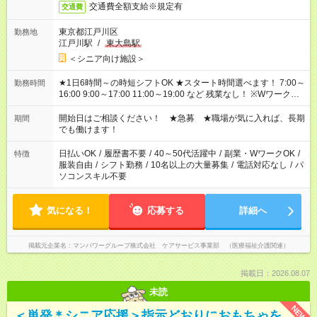
交通費全額支給※規定有
交通費
東京都江戸川区
勤務地
江戸川駅
/
東大島駅
＜シニア向け施設＞
★1日6時間～の時短シフトOK ★スタート時間選べます！ 7:00～
勤務時間
16:00 9:00～17:00 11:00～19:00 など 残業なし！ ※Wワークの
場合、他のお仕事と合わせ週40時間超の就業はご案内できませ
ん ※法令に基づき、週20時間以上勤務は社会保険への加入対象
開始日はご相談ください！ ★急募 ★職場が気に入れば、長期
期間
となります ※労働者派遣法（日雇い派遣の原則禁止）により、
でも働けます！
短時間・短期間の就業はご案内が難しい場合があります
日払いOK
/
履歴書不要
/
40～50代活躍中
/
副業・WワークOK
/
特徴
服装自由
/
シフト勤務
/
10名以上の大量募集
/
電話対応なし
/
パ
ソコンスキル不要
気になる！
応募する
詳細へ
掲載元企業名
マンパワーグループ株式会社 ケアサービス事業部 （医療福祉介護関連）
掲載日：2026.08.07
未読
NEW
＜単発＊シニア応援＞指示どおりにおもちゃを