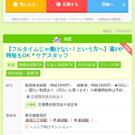
気になる！
応募する
詳細へ
掲載元企業名
マンパワーグループ株式会社 ケアサービス事業部 （医療福祉介護関連）
掲載日：2026.08.07
未読
NEW
【フルタイムじゃ働けない！という方へ】週2や
時短もOK＊ケアスタッフ
派遣
職種未経験OK
社会人未経験OK
大学生歓迎
ブランクOK
WEB登録・面接OK
無資格未経験：時給1600円～ 経験者：時給1800円～★日払い
給与
／週払い制度あり（月払いも選べます）※稼働開始時は手続き完
了次第のお支払いとなります。
交通費別途支給あり
交通費全額支給※規定有
交通費
東京都新宿区
勤務地
新宿三丁目駅
/
西
新宿駅
/
東
新宿駅
/
…
＜シニア向けマンション＞