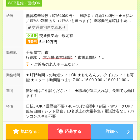
WEB登録・面接OK
無資格未経験：時給1550円～ 経験者：時給1750円～★日払い
給与
／週払い制度あり（月払いも選べます）※稼働開始時は手続き完
了次第のお支払いとなります。
交通費別途支給あり
交通費支給※規定有
交通費
5～10万円
月収例
千葉県市川市
勤務地
行徳駅
/
本八幡(都営線)駅
/
市川真間駅
/
…
＜ご近所の老人ホームなど＞
★1日5時間～の時短シフトOK ★もちろんフルタイムシフトも可
勤務時間
能 ★スタート時間選べます 7:00～16:00 9:00～18:00 11:00～
20:00 など 残業なし！ ※Wワークの場合、他のお仕事と合わせ
週40時間超の就業はご案内できません ※法令に基づき、週20時
開始日はご相談ください！ ★職場が気に入れば、長期でも働け
期間
間以上勤務は社会保険への加入対象となります ※労働者派遣法
ます！
（日雇い派遣の原則禁止）により、短時間・短期間の就業はご
案内が難しい場合があります
日払いOK
/
履歴書不要
/
40～50代活躍中
/
副業・WワークOK
/
特徴
服装自由
/
シフト勤務
/
10名以上の大量募集
/
電話対応なし
/
パ
ソコンスキル不要
気になる！
応募する
詳細へ