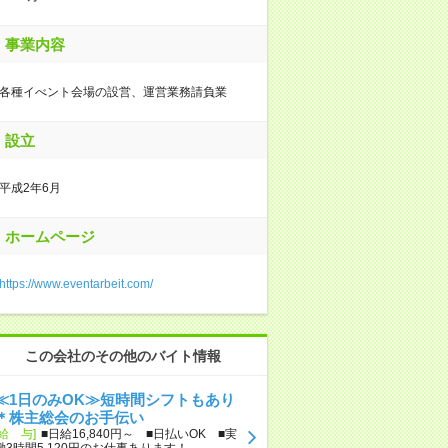
事業内容
各種イべント会場の設営、運営業務請負業
設立
平成2年6月
ホームページ
https://www.eventarbeit.com/
この会社のその他のバイト情報
≪1日のみOK≫短時間シフトもあり
＊株主総会のお手伝い
[給 与]
■日給16,840円～ ■日払いOK ■実
働3時間5,120円のお仕事あります！