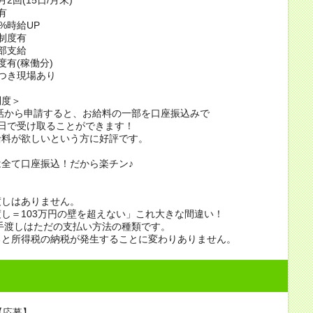
有
%時給UP
制度有
部支給
度有(稼働分)
つき現場あり
制度＞
話から申請すると、お給料の一部を口座振込みで
日で受け取ることができます！
給料が欲しいという方に好評です。
全て口座振込！だから楽チン♪
渡しはありません。
し＝103万円の壁を超えない」これ大きな間違い！
手渡しはただの支払い方法の種類です。
ると所得税の納税が発生することに変わりありません。
【応募】