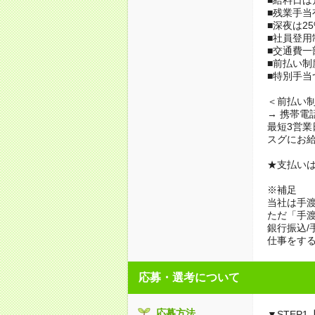
■残業手当
■深夜は25
■社員登用
■交通費一
■前払い制
■特別手当
＜前払い
→ 携帯電
最短3営業
スグにお
★支払いは
※補足
当社は手
ただ「手渡
銀行振込/
仕事をす
応募・選考について
応募方法
▼STEP1