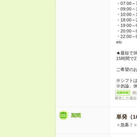
・07:00～1
・09:00～1
・10:00～1
・18:00～2
・19:00～0
・20:00～0
・22:00～0
etc
★最短で3
15時間で
ご希望の
※シフト
※勿論、
残
残業時間
発生した場合
期間
単発（1
＜急募！＞