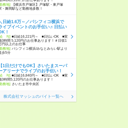
[勤務地]
【横浜市戸塚区】戸塚駅・東戸塚
駅・舞岡駅など勤務地多数！
＼日給1.6万～／パシフィコ横浜で
ライブイベントのお手伝い♬日払い
OK！
[給 与]
■日給16,221円～ ■日払いOK ■実
働3時間 5,120円のお仕事あります！＃日収1
万円以上のお仕事
[勤務地]
パシフィコ横浜/みなとみらい駅より
徒歩5分
【1日だけでもOK】さいたまスーパ
ーアリーナでライブのお手伝い！
[給 与]
■日給16,840円～ ■日払いOK ■実
働3時間5,120円のお仕事あります！
[勤務地]
さいたま市中央区
株式会社マッシュのバイト一覧へ