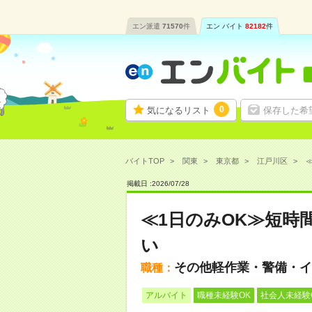
エン派遣
71570
件
エン バイト
82182
件
0
気になるリスト
保存した希
バイトTOP
関東
東京都
江戸川区
≪
掲載日 :
2026
/
07
/
28
≪1日のみOK≫短時
い
その他軽作業・警備・イ
職種：
アルバイト
職種未経験OK
社会人未経験