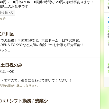
840円～ ■日払いOK ■実働3時間5,120円のお仕事あります！
円以上のお仕事です！
途支給あり
支給
江戸川区
区での勤務】＊国立競技場、東京ドーム、日本武道館、
A ARENA TOKYOなど人気の施設でのお仕事も紹介可能！
マッシュ
/ 土日祝のみ
のみ～OK
フトですので、都合に合わせて働いてください！
希望の日がお休みになります。
K / シフト勤務 / 残業少