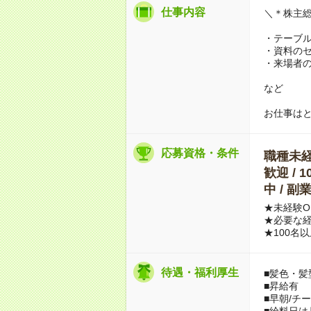
仕事内容
＼＊株主
・テーブ
・資料の
・来場者
など
お仕事は
応募資格・条件
職種未経験
歓迎 / 
中 / 
★未経験O
★必要な
★100名
待遇・福利厚生
■髪色・髪
■昇給有
■早朝/チ
■給料日は月