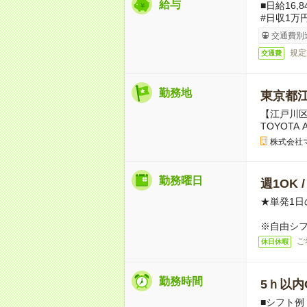
給与
■日給16,
#日収1万
交通費別
規定
交通費
勤務地
東京都
【江戸川
TOYOT
株式会社
勤務曜日
週1OK 
★単発1日
※自由シ
ご
休日休暇
勤務時間
5ｈ以内O
■シフト例