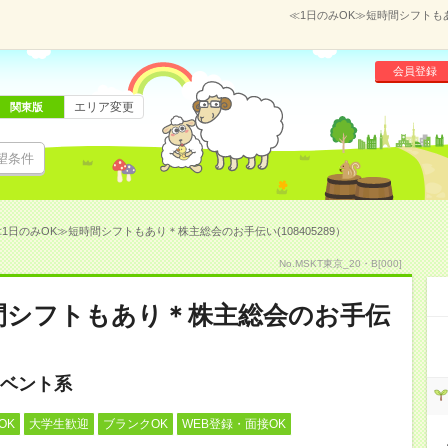
≪1日のみOK≫短時間シフトもあ
会員登録
エリア変更
関東版
望条件
1日のみOK≫短時間シフトもあり＊株主総会のお手伝い(108405289）
No.MSKT東京_20・B[000]
間シフトもあり＊株主総会のお手伝
ベント系
OK
大学生歓迎
ブランクOK
WEB登録・面接OK