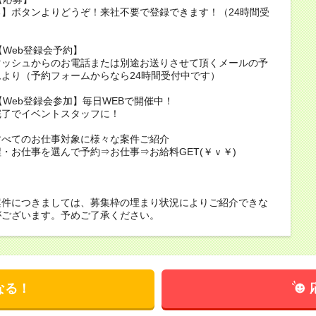
】ボタンよりどうぞ！来社不要で登録できます！（24時間受
）
2【Web登録会予約】
マッシュからのお電話または別途お送りさせて頂くメールの予
より（予約フォームからなら24時間受付中です）
3【Web登録会参加】毎日WEBで開催中！
完了でイベントスタッフに！
すべてのお仕事対象に様々な案件ご紹介
・お仕事を選んで予約⇒お仕事⇒お給料GET(￥ｖ￥)
案件につきましては、募集枠の埋まり状況によりご紹介できな
がございます。予めご了承ください。
なる！