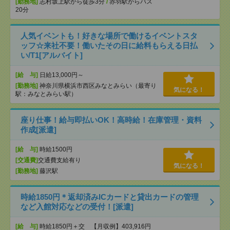
[勤務地]
志村坂上駅から徒歩3分
/
赤羽駅からバス
20分
人気イベントも！好きな場所で働けるイベントスタ
ッフ☆来社不要！働いたその日に給料もらえる日払
い/T1[アルバイト]
[給 与]
日給13,000円～
[勤務地]
神奈川県横浜市西区みなとみらい（最寄り
気になる！
駅：みなとみらい駅）
座り仕事！給与即払いOK！高時給！在庫管理・資料
作成[派遣]
[給 与]
時給1500円
[交通費]
交通費支給有り
気になる！
[勤務地]
藤沢駅
時給1850円＊返却済みICカードと貸出カードの管理
など入館対応などの受付！[派遣]
[給 与]
時給1850円＋交 【月収例】403,916円