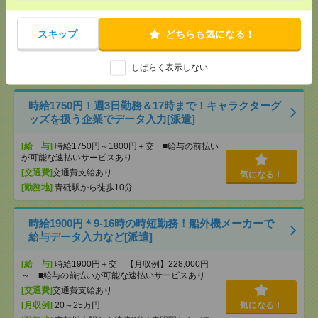
りません。※給与即受取りサービス利用可（利用条
件有）
[交通費]
1ヶ月3万円を上限として実費支給
気になる！
スキップ
どちらも気になる！
[月収例]
30万円～
[勤務地]
新日本橋駅から徒歩3分
/
三越前駅から徒
しばらく表示しない
歩1分
時給1750円！週3日勤務＆17時まで！キャラクターグ
ッズを扱う企業でデータ入力[派遣]
[給 与]
時給1750円～1800円＋交 ■給与の前払い
が可能な速払いサービスあり
[交通費]
交通費支給あり
気になる！
[勤務地]
青砥駅から徒歩10分
時給1900円＊9-16時の時短勤務！船外機メーカーで
給与データ入力など[派遣]
[給 与]
時給1900円＋交 【月収例】228,000円
～ ■給与の前払いが可能な速払いサービスあり
[交通費]
交通費支給あり
[月収例]
20～25万円
気になる！