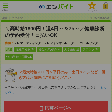
0
メニュー
気になる！
ログイン
掲載日 :2026
/
08
/
01
No.MXSPMB001
＼高時給1800円！週4日～＆7h～／健康診断
の予約受付＊日払いOK
職種：
テレマーケティング・テレフォンオペレーター・コールセンター
派遣
職種未経験OK
社会人未経験OK
大学生歓迎
ブランクOK
WEB登録・面接OK
＜最大時給2000円＞平日のみ・土日メインなど、働
き方はお気軽にご相談ください！
≪20～50代活躍中≫ お仕事は先輩スタッフがひとつひとつ丁
...もっ
とみる
応募ページへ