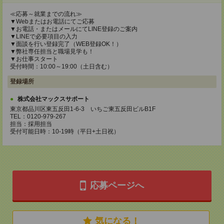
≪応募～就業までの流れ≫
▼Webまたはお電話にてご応募
▼お電話・またはメールにてLINE登録のご案内
▼LINEで必要項目の入力
▼面談を行い登録完了（WEB登録OK！）
▼弊社専任担当と職場見学も！
▼お仕事スタート
受付時間：10:00～19:00（土日含む）
登録場所
株式会社マックスサポート
東京都品川区東五反田1-6-3 いちご東五反田ビルB1F
TEL：0120-979-267
担当：採用担当
受付可能日時：10-19時（平日+土日祝）
応募ページへ
気になる！