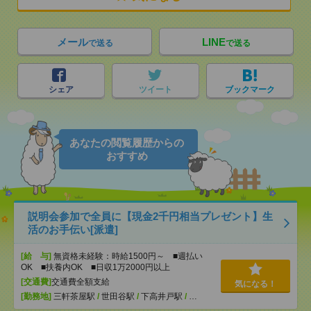
メール
LINE
で送る
で送る
シェア
ツイート
ブックマーク
あなたの閲覧履歴からの
おすすめ
説明会参加で全員に【現金2千円相当プレゼント】生
活のお手伝い[派遣]
[給 与]
無資格未経験：時給1500円～ ■週払い
OK ■扶養内OK ■日収1万2000円以上
[交通費]
交通費全額支給
気になる！
[勤務地]
三軒茶屋駅
/
世田谷駅
/
下高井戸駅
/
…