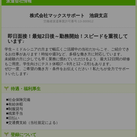
派遣会社情報
株式会社マックスサポート 池袋支店
労働者派遣事業許可番号:13-300912
即日面接！最短2日後～勤務開始！スピードを重視して
います♩
学生～ミドルシニアの方まで幅広くご活躍中の当社だからこそ、ご紹介でき
るお仕事があります！時短や週3など、多様な働き方に対応しています。
未経験の方に少しでも早く業務に慣れていただけるよう、最大12日間の研修
もご用意。学生向けにテスト休暇(7～9月と12～2月)もあります。
ぜひ一度、ご希望の働き方・条件をお伝えください！私たちが全力でサポー
トいたします♩
待遇・福利厚生
■社会保険完備
■有給休暇
■制服貸与
■残業手当
■日払い
■交通費支給（当社規定による）
登録について