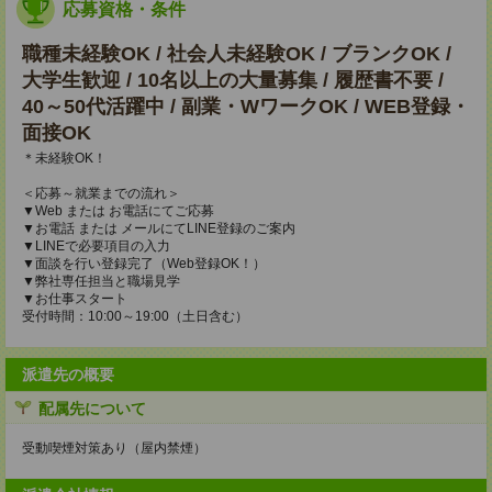
応募資格・条件
職種未経験OK / 社会人未経験OK / ブランクOK /
大学生歓迎 / 10名以上の大量募集 / 履歴書不要 /
40～50代活躍中 / 副業・WワークOK / WEB登録・
面接OK
＊未経験OK！
＜応募～就業までの流れ＞
▼Web または お電話にてご応募
▼お電話 または メールにてLINE登録のご案内
▼LINEで必要項目の入力
▼面談を行い登録完了（Web登録OK！）
▼弊社専任担当と職場見学
▼お仕事スタート
受付時間：10:00～19:00（土日含む）
派遣先の概要
配属先について
受動喫煙対策あり（屋内禁煙）