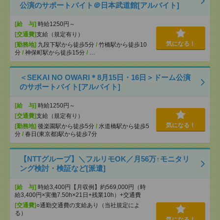
公演のサポートバイト＠日本武道館[アルバイト]
[給 与]
時給1250円～
[交通費]
支給（規定有り）
気になる！
[勤務地]
九段下駅から徒歩5分
/
竹橋駅から徒歩10
分
/
神保町駅から徒歩15分
/
…
＜SEKAI NO OWARI＊8月15日・16日＞ドーム公演
のサポートバイト[アルバイト]
[給 与]
時給1250円～
[交通費]
支給（規定有り）
気になる！
[勤務地]
後楽園駅から徒歩5分
/
水道橋駅から徒歩5
分
/
春日(東京都)駅から徒歩7分
【NTTグループ】＼フルリモOK／月56万↑モニタリ
ング検討・検証など[派遣]
[給 与]
時給3,400円【月収例】約569,000円（時
給3,400円×実働7.50h×21日+残業10h）+交通費
[交通費]
○通勤交通費の支給あり（当社規定によ
る）
気になる！