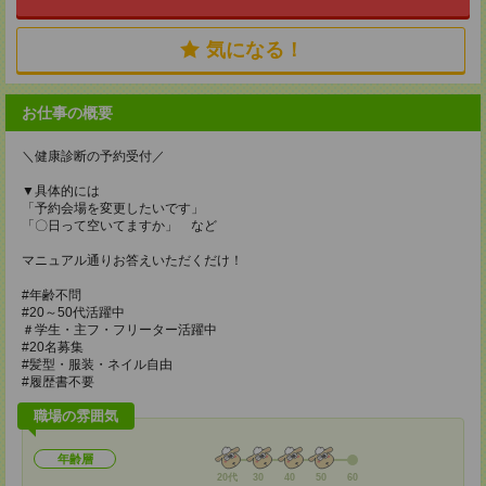
気になる！
お仕事の概要
＼健康診断の予約受付／
▼具体的には
「予約会場を変更したいです」
「〇日って空いてますか」 など
マニュアル通りお答えいただくだけ！
#年齢不問
#20～50代活躍中
＃学生・主フ・フリーター活躍中
#20名募集
#髪型・服装・ネイル自由
#履歴書不要
職場の雰囲気
年齢層
20代
30
40
50
60