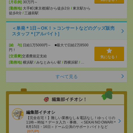
[月収例]
30万円～
[勤務地]
大手町(東京都)駅から徒歩2分
/
東京駅から
徒歩8分
/
三越前駅
＜単発＊1日～OK！＞コンサートなどのグッズ販売
スタッフ＊[アルバイト]
[給 与]
日給1万5000円～ ■最大で日給2万8500
円！
[交通費]
交通費規定支給
気になる！
[勤務地]
横浜駅
/
みなとみらい駅
/
西横浜駅
/
…
すべて見る
編集部イチオシ
【完全在宅！】難しい業務なし＆電話なし！ゆっくりの
11時～時短＊データ入力・事務、＜SEKAI NO OWARI＊
8月15日・16日＞ドーム公演のサポートバイトなど
(8/7UP!)