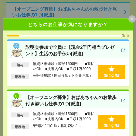
【オープニング募集】おばあちゃんのお散歩付き添
いも仕事の1つ[派遣]
×
どちらのお仕事が気になりますか？
[給 与]
無資格未経験：時給1500円～ ■週払い
OK ■扶養内OK ■日収1万2000円以上
1
/10
[交通費]
交通費全額支給
気になる！
[勤務地]
巣鴨駅
/
目白駅
/
北池袋駅
/
…
説明会参加で全員に【現金2千円相当プレゼ
ント】生活のお手伝い[派遣]
1800円＊＜12月まで＞50代以上も活躍中！健康診断
無資格未経験：時給1500円～ ■週払
データ入力・集計など[派遣]
給与
いOK ■扶養内OK ■日収1万2000円
以上
三軒茶屋駅 / 世田谷駅 / 下高井戸駅 /
気になる!
[給 与]
時給1800円～1850円
勤務地
…
[交通費]
全額支給
気になる！
[勤務地]
新御茶ノ水駅から徒歩2分
/
御茶ノ水駅か
ら徒歩2分
【オープニング募集】おばあちゃんのお散歩
付き添いも仕事の1つ[派遣]
【在宅勤務OK】時給3000円！10～16時＊残業ほぼな
無資格未経験：時給1500円～ ■週払
し▼新日本橋で一般事務[派遣]
給与
いOK ■扶養内OK ■日収1万2000円
以上
巣鴨駅 / 目白駅 / 北池袋駅 / …
気になる!
勤務地
[給 与]
時給3000円 月収例 30万円 時給3000円×
実働5h×週5日×4週 ※月収例を保証するものではあ