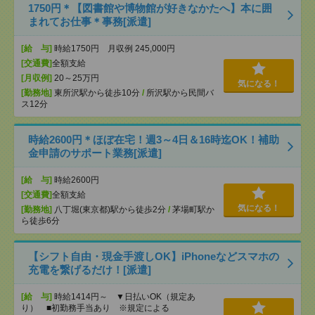
1750円＊【図書館や博物館が好きなかたへ】本に囲
まれてお仕事＊事務[派遣]
[給 与]
時給1750円 月収例 245,000円
[交通費]
全額支給
[月収例]
20～25万円
気になる！
[勤務地]
東所沢駅から徒歩10分
/
所沢駅から民間バ
ス12分
時給2600円＊ほぼ在宅！週3～4日＆16時迄OK！補助
金申請のサポート業務[派遣]
[給 与]
時給2600円
[交通費]
全額支給
気になる！
[勤務地]
八丁堀(東京都)駅から徒歩2分
/
茅場町駅か
ら徒歩6分
【シフト自由・現金手渡しOK】iPhoneなどスマホの
充電を繋げるだけ！[派遣]
[給 与]
時給1414円～ ▼日払いOK（規定あ
り） ■初勤務手当あり ※規定による