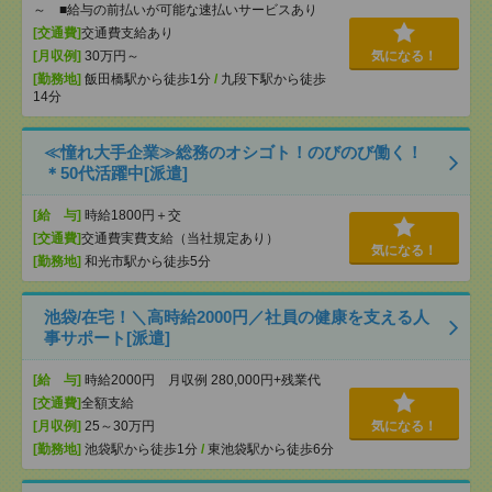
～ ■給与の前払いが可能な速払いサービスあり
[交通費]
交通費支給あり
[月収例]
30万円～
気になる！
[勤務地]
飯田橋駅から徒歩1分
/
九段下駅から徒歩
14分
≪憧れ大手企業≫総務のオシゴト！のびのび働く！
＊50代活躍中[派遣]
[給 与]
時給1800円＋交
[交通費]
交通費実費支給（当社規定あり）
気になる！
[勤務地]
和光市駅から徒歩5分
池袋/在宅！＼高時給2000円／社員の健康を支える人
事サポート[派遣]
[給 与]
時給2000円 月収例 280,000円+残業代
[交通費]
全額支給
[月収例]
25～30万円
気になる！
[勤務地]
池袋駅から徒歩1分
/
東池袋駅から徒歩6分