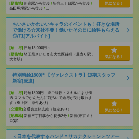
[勤務地]
新宿駅から徒歩
/
新宿三丁目駅から徒歩
/
気になる！
高田馬場駅から徒歩
/
…
ちいさいかわいいキャラのイベントも！好きな場所
で働ける☆来社不要！働いたその日に給料もらえる
◎/T1[アルバイト]
[給 与]
日給13,000円～
[勤務地]
埼玉県さいたま市大宮区錦町（最寄り駅：
気になる！
大宮駅）
特別時給1800円【ヴァレクストラ】短期スタッフ
新宿[派遣]
[給 与]
時給1800円 ※ご経験・スキルにより優
遇 スマホでかんたんに前払いで給与が受け取れま
す（※上限、条件あり）
[交通費]
交通費全額支給（規定あり）
気になる！
[勤務地]
新宿三丁目駅から徒歩2分
/
新宿(東京メト
ロ)駅
＜日本を代表するバンド＊サカナクション＞ツアー