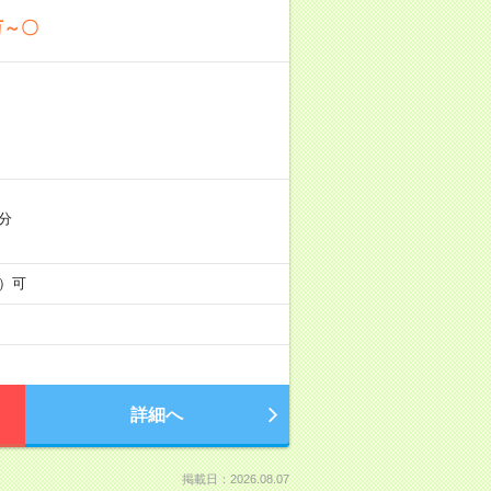
万～〇
分
等）可
詳細へ
掲載日：2026.08.07