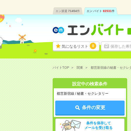
エン派遣
71454
件
エン バイト
82531
件
0
気になるリスト
保存した希
バイトTOP
関東
都営新宿線の秘書・セクレ
設定中の検索条件
都営新宿線 / 秘書・セクレタリー
条件の変更
条件を保存して
メールを受け取る