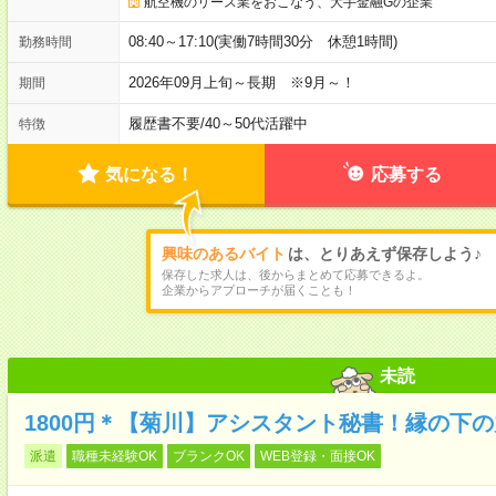
航空機のリース業をおこなう、大手金融Gの企業
08:40～17:10(実働7時間30分 休憩1時間)
勤務時間
2026年09月上旬～長期 ※9月～！
期間
履歴書不要
/
40～50代活躍中
特徴
気になる！
応募する
興味のあるバイト
は、とりあえず保存しよう♪
保存した求人は、後からまとめて応募できるよ。
企業からアプローチが届くことも！
未読
1800円＊【菊川】アシスタント秘書！縁の下の
派遣
職種未経験OK
ブランクOK
WEB登録・面接OK