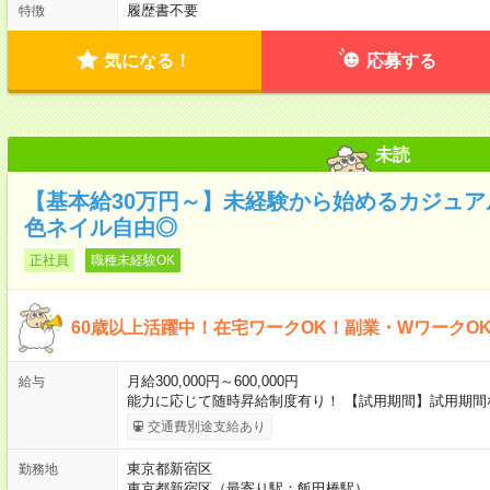
履歴書不要
特徴
気になる！
応募する
未読
【基本給30万円～】未経験から始めるカジュアル
色ネイル自由◎
正社員
職種未経験OK
60歳以上活躍中！在宅ワークOK！副業・WワークO
月給300,000円～600,000円
給与
能力に応じて随時昇給制度有り！ 【試用期間】試用期間
交通費別途支給あり
東京都新宿区
勤務地
東京都新宿区（最寄り駅：飯田橋駅）