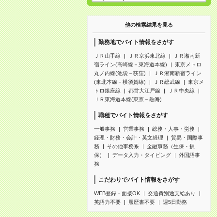
他の検索結果を見る
勤務地でバイト情報をさがす
ＪＲ山手線
ＪＲ京浜東北線
ＪＲ湘南新
宿ライン(高崎線－東海道本線)
東京メトロ
丸ノ内線(池袋－荻窪)
ＪＲ湘南新宿ライン
(東北本線－横須賀線)
ＪＲ総武線
東京メ
トロ銀座線
都営大江戸線
ＪＲ中央線
ＪＲ東海道本線(東京－熱海)
職種でバイト情報をさがす
一般事務
営業事務
総務・人事・労務
経理・財務・会計・英文経理
貿易・国際事
務
その他事務系
金融事務（生保・損
保）
データ入力・タイピング
外国語事
務
こだわりでバイト情報をさがす
WEB登録・面接OK
交通費別途支給あり
英語力不要
履歴書不要
週5日勤務