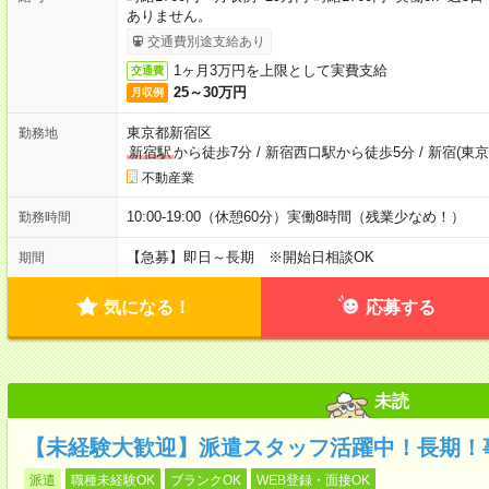
ありません。
交通費別途支給あり
1ヶ月3万円を上限として実費支給
交通費
25～30万円
月収例
東京都新宿区
勤務地
新宿駅
から徒歩7分
/
新宿西口駅から徒歩5分
/
新宿(東京
不動産業
10:00-19:00（休憩60分）実働8時間（残業少なめ！）
勤務時間
【急募】即日～長期 ※開始日相談OK
期間
気になる！
応募する
未読
【未経験大歓迎】派遣スタッフ活躍中！長期！
派遣
職種未経験OK
ブランクOK
WEB登録・面接OK