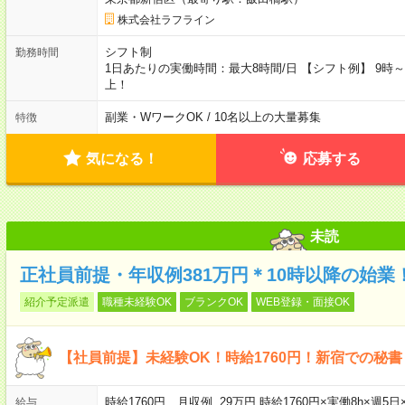
株式会社ラフライン
シフト制
勤務時間
1日あたりの実働時間：最大8時間/日 【シフト例】 9時～18
上！
副業・WワークOK / 10名以上の大量募集
特徴
気になる！
応募する
未読
正社員前提・年収例381万円＊10時以降の始
紹介予定派遣
職種未経験OK
ブランクOK
WEB登録・面接OK
【社員前提】未経験OK！時給1760円！新宿での秘書
時給1760円 月収例 29万円 時給1760円×実働8h×週
給与