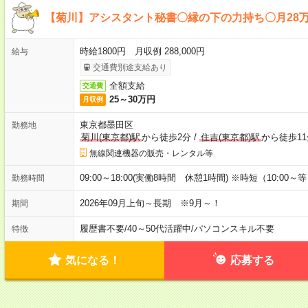
【菊川】アシスタント秘書〇縁の下の力持ち〇月28
時給1800円 月収例 288,000円
給与
交通費別途支給あり
全額支給
交通費
25～30万円
月収例
東京都墨田区
勤務地
菊川(東京都)駅
から徒歩2分
/
住吉(東京都)駅
から徒歩11
無線関連機器の販売・レンタル等
09:00～18:00(実働8時間 休憩1時間) ※時短（10:00～
勤務時間
2026年09月上旬～長期 ※9月～！
期間
履歴書不要
/
40～50代活躍中
/
パソコンスキル不要
特徴
気になる！
応募する