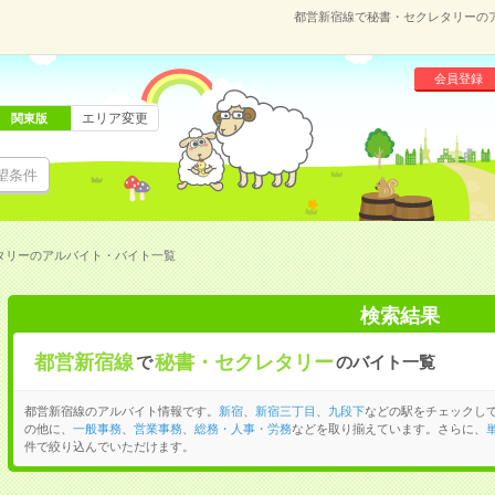
都営新宿線で秘書・セクレタリーの
会員登録
エリア変更
関東版
望条件
タリーのアルバイト・バイト一覧
検索結果
都営新宿線
秘書・セクレタリー
で
のバイト一覧
都営新宿線のアルバイト情報です。
新宿
、
新宿三丁目
、
九段下
などの駅をチェックし
の他に、
一般事務
、
営業事務
、
総務・人事・労務
などを取り揃えています。さらに、
件で絞り込んでいただけます。