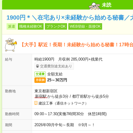
未読
1900円＊＼在宅あり×未経験から始める秘書
派遣
職種未経験OK
ブランクOK
WEB登録・面接OK
【大手】駅近！長期！未経験から始める秘書！17時
時給1900円 月収例 285,000円+残業代
給与
交通費別途支給あり
全額支給
交通費
25～30万円
月収例
東京都新宿区
勤務地
新宿駅
から徒歩3分
/
都庁前駅から徒歩5分
建設工事（通信ネットワーク）
09:00～17:30(実働7時間30分 休憩1時間)
勤務時間
2026年09月中旬～長期 ※9月～！
期間