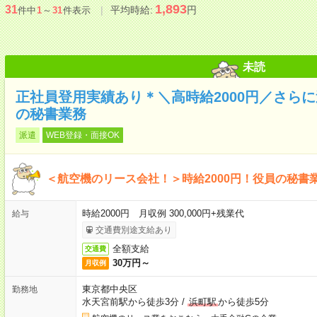
1,893
31
平均時給:
円
件中
1
～
31
件表示
未読
正社員登用実績あり＊＼高時給2000円／さら
の秘書業務
派遣
WEB登録・面接OK
＜航空機のリース会社！＞時給2000円！役員の秘書
時給2000円 月収例 300,000円+残業代
給与
交通費別途支給あり
全額支給
交通費
30万円～
月収例
東京都中央区
勤務地
水天宮前駅から徒歩3分
/
浜町駅
から徒歩5分