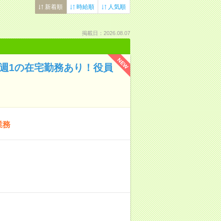
新着順
時給順
人気順
掲載日：2026.08.07
NEW
に週1の在宅勤務あり！役員
業務