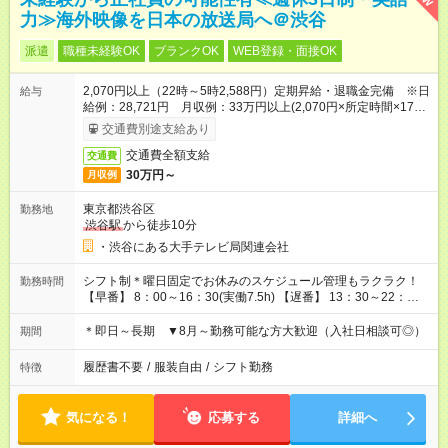
力≫海外映像を日本の放送局へ＠渋谷
派遣
職種未経験OK
ブランクOK
WEB登録・面接OK
2,070円以上（22時～5時2,588円）定期昇給・退職金完備 ※日
給与
給例：28,721円 月収例：33万円以上(2,070円×所定時間×17日
＋深夜割増25％)
交通費別途支給あり
交通費全額支給
交通費
30万円～
月収例
東京都渋谷区
勤務地
渋谷駅
から徒歩10分
・渋谷にある大手テレビ局関連会社
シフト制＊曜日固定でお休みのスケジュール管理もラクラク！
勤務時間
【早番】 8：00～16：30(実働7.5h) 【遅番】 13：30～22：
00(実働7.5h) 【夜勤】 21：00～翌9：30(実働11.5h) ▼基本シフ
トパターン 早番→早番→遅番→夜勤→休日→休日→休日 通常時
＊即日～長期 ▼8月～勤務可能な方大歓迎（入社日相談可◎）
期間
給に深夜手当がついて、少ない勤務日数で効率よく稼げるお仕
事です＊
履歴書不要
/
服装自由
/
シフト勤務
特徴
気になる！
応募する
詳細へ