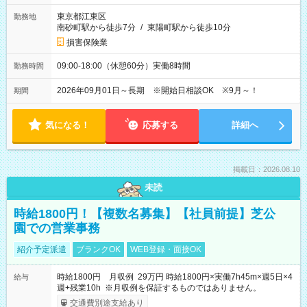
東京都江東区
勤務地
南砂町駅から徒歩7分
/
東陽町駅から徒歩10分
損害保険業
09:00-18:00（休憩60分）実働8時間
勤務時間
2026年09月01日～長期 ※開始日相談OK ※9月～！
期間
気になる！
応募する
詳細へ
掲載日：2026.08.10
未読
時給1800円！【複数名募集】【社員前提】芝公
園での営業事務
紹介予定派遣
ブランクOK
WEB登録・面接OK
時給1800円 月収例 29万円 時給1800円×実働7h45m×週5日×4
給与
週+残業10h ※月収例を保証するものではありません。
交通費別途支給あり