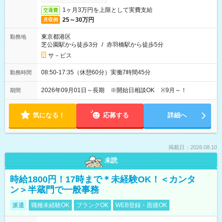
1ヶ月3万円を上限として実費支給
交通費
25～30万円
月収例
東京都港区
勤務地
芝公園駅から徒歩3分
/
赤羽橋駅から徒歩5分
サ－ビス
08:50-17:35（休憩60分）実働7時間45分
勤務時間
2026年09月01日～長期 ※開始日相談OK ※9月～！
期間
気になる！
応募する
詳細へ
掲載日：2026.08.10
未読
時給1800円！17時まで＊未経験OK！＜カンタ
ン＞半蔵門で一般事務
派遣
職種未経験OK
ブランクOK
WEB登録・面接OK