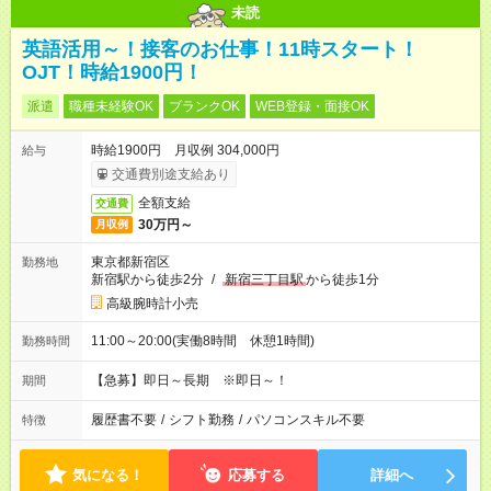
未読
英語活用～！接客のお仕事！11時スタート！
OJT！時給1900円！
派遣
職種未経験OK
ブランクOK
WEB登録・面接OK
時給1900円 月収例 304,000円
給与
交通費別途支給あり
全額支給
交通費
30万円～
月収例
東京都新宿区
勤務地
新宿駅から徒歩2分
/
新宿三丁目駅
から徒歩1分
高級腕時計小売
11:00～20:00(実働8時間 休憩1時間)
勤務時間
【急募】即日～長期 ※即日～！
期間
履歴書不要
/
シフト勤務
/
パソコンスキル不要
特徴
気になる！
応募する
詳細へ