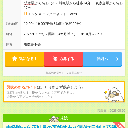
渋谷駅
から徒歩1分
/
神泉駅から徒歩14分
/
表参道駅から徒歩
17分
エンタメ;インターネット・Web
10:00～19:00(実働:8時間) (休憩60分)
勤務時間
2026/10/上旬～長期（3カ月以上） ★10月～OK！
期間
履歴書不要
特徴
気になる！
応募する
詳細へ
掲載元企業名
アデコ株式会社
興味のあるバイト
は、とりあえず保存しよう♪
保存した求人は、後からまとめて応募できるよ。
企業からアプローチが届くことも！
掲載日：2026.08.10
未読
NEW
未経験から正社員の可能性有≪週休3日制＊英語