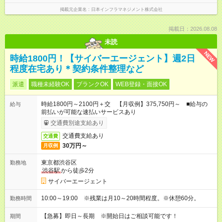
掲載元企業名
日本インフラマネジメント株式会社
掲載日：2026.08.08
未読
NEW
時給1800円！【サイバーエージェント】週2日
程度在宅あり＊契約条件整理など
派遣
職種未経験OK
ブランクOK
WEB登録・面接OK
時給1800円～2100円＋交 【月収例】375,750円～ ■給与の
給与
前払いが可能な速払いサービスあり
交通費別途支給あり
交通費支給あり
交通費
30万円～
月収例
東京都渋谷区
勤務地
渋谷駅
から徒歩2分
サイバーエージェント
10:00～19:00 ※残業は月10～20時間程度。※休憩60分。
勤務時間
【急募】即日～長期 ※開始日はご相談可能です！
期間