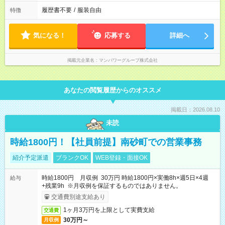
履歴書不要
/
服装自由
特徴
気になる！
応募する
詳細へ
掲載元企業名
マンパワーグループ株式会社
あなたの閲覧履歴からのオススメ
掲載日：2026.08.10
未読
時給1800円！【社員前提】南砂町での営業事務
紹介予定派遣
ブランクOK
WEB登録・面接OK
時給1800円 月収例 30万円 時給1800円×実働8h×週5日×4週
給与
+残業9h ※月収例を保証するものではありません。
交通費別途支給あり
1ヶ月3万円を上限として実費支給
交通費
30万円～
月収例