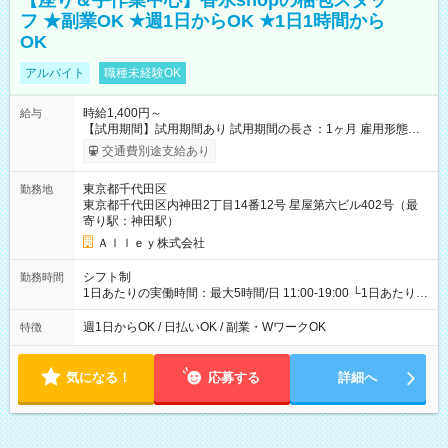
【座り＆手作業中心】香水shopの梱包スタッ
フ ★副業OK ★週1日からOK ★1日1時間から
OK
アルバイト
職種未経験OK
時給1,400円～
給与
【試用期間】試用期間あり 試用期間の長さ：1ヶ月 雇用形態、
給与は本採用時と同じです。
交通費別途支給あり
東京都千代田区
勤務地
東京都千代田区内神田2丁目14番12号 星屋第六ビル402号（最
寄り駅：神田駅）
Ａｌｌｅｙ株式会社
シフト制
勤務時間
1日あたりの実働時間：最大5時間/日 11:00-19:00 └1日あたりの
実働時間：1-5時間 └上記の時間帯内であれば、いつでも勤務可
能！ └平日・土曜日の中で、お好きな曜日でご勤務いただけま
週1日からOK / 日払いOK / 副業・WワークOK
特徴
す！ 【シフト例】 ・11:00～14:00 ・16:30～19:00 ・13:00～
18:00 などのように、自由な働き方が可能なお仕事です！
気になる！
応募する
詳細へ