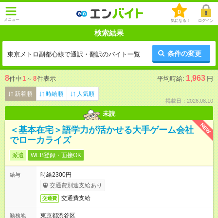
0
メニュー
気になる！
ログイン
検索結果
条件の変更
東京メトロ副都心線で通訳・翻訳のバイト一覧
8
1,963
件中
1
～
8
件表示
平均時給:
円
新着順
時給順
人気順
掲載日：2026.08.10
未読
NEW
＜基本在宅＞語学力が活かせる大手ゲーム会社
でローカライズ
派遣
WEB登録・面接OK
時給2300円
給与
交通費別途支給あり
交通費支給
交通費
東京都渋谷区
勤務地