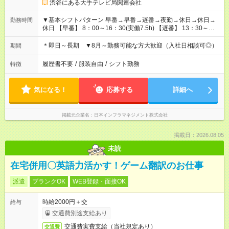
渋谷にある大手テレビ局関連会社
▼基本シフトパターン 早番→早番→遅番→夜勤→休日→休日→
勤務時間
休日 【早番】 8：00～16：30(実働7.5h) 【遅番】 13：30～
22：00(実働7.5h) 【夜勤】 21：00～翌9：30(実働11.5h) 曜日
固定のためスケジュール管理もラクラク！ 高時給のため少ない
＊即日～長期 ▼8月～勤務可能な方大歓迎（入社日相談可◎）
期間
勤務日数で効率よく稼げるお仕事です◎
履歴書不要
/
服装自由
/
シフト勤務
特徴
気になる！
応募する
詳細へ
掲載元企業名
日本インフラマネジメント株式会社
掲載日：2026.08.05
未読
在宅併用〇英語力活かす！ゲーム翻訳のお仕事
派遣
ブランクOK
WEB登録・面接OK
時給2000円＋交
給与
交通費別途支給あり
交通費実費支給（当社規定あり）
交通費