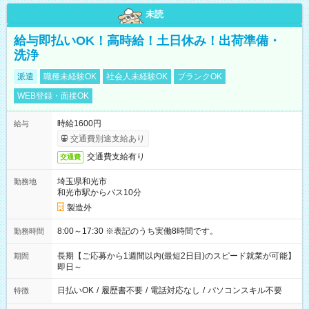
未読
給与即払いOK！高時給！土日休み！出荷準備・
洗浄
派遣
職種未経験OK
社会人未経験OK
ブランクOK
WEB登録・面接OK
時給1600円
給与
交通費別途支給あり
交通費支給有り
交通費
埼玉県和光市
勤務地
和光市駅からバス10分
製造外
8:00～17:30 ※表記のうち実働8時間です。
勤務時間
長期【ご応募から1週間以内(最短2日目)のスピード就業が可能】
期間
即日～
日払いOK
/
履歴書不要
/
電話対応なし
/
パソコンスキル不要
特徴