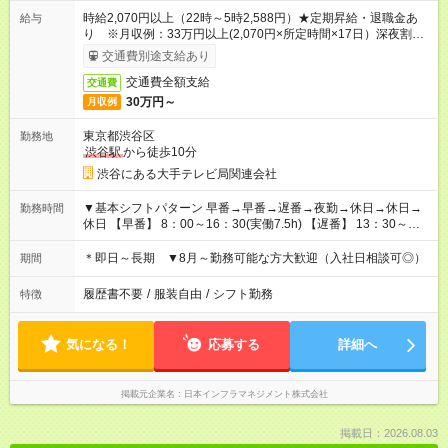
時給2,070円以上（22時～5時2,588円）★定期昇給・退職金あ
給与
り ※月収例：33万円以上(2,070円×所定時間×17日）深夜割増
手当含む
交通費別途支給あり
交通費全額支給
交通費
30万円～
月収例
東京都渋谷区
勤務地
渋谷駅
から徒歩10分
渋谷にある大手テレビ局関連会社
▼基本シフトパターン 早番→早番→遅番→夜勤→休日→休日→
勤務時間
休日 【早番】 8：00～16：30(実働7.5h) 【遅番】 13：30～
22：00(実働7.5h) 【夜勤】 21：00～翌9：30(実働11.5h) 曜日
固定のため予定も立てやすいのもうれしいポイント！ 深夜割増
＊即日～長期 ▼8月～勤務可能な方大歓迎（入社日相談可◎）
期間
手当も出るので少ない勤務日数で効率よく稼げるお仕事です◎
履歴書不要
/
服装自由
/
シフト勤務
特徴
気になる！
応募する
詳細へ
掲載元企業名
日本インフラマネジメント株式会社
掲載日：2026.08.03