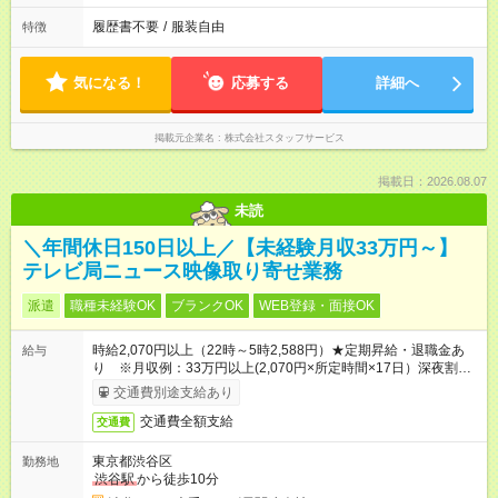
履歴書不要
/
服装自由
特徴
気になる！
応募する
詳細へ
掲載元企業名
株式会社スタッフサービス
掲載日：2026.08.07
未読
＼年間休日150日以上／【未経験月収33万円～】
テレビ局ニュース映像取り寄せ業務
派遣
職種未経験OK
ブランクOK
WEB登録・面接OK
時給2,070円以上（22時～5時2,588円）★定期昇給・退職金あ
給与
り ※月収例：33万円以上(2,070円×所定時間×17日）深夜割増
手当含む
交通費別途支給あり
交通費全額支給
交通費
東京都渋谷区
勤務地
渋谷駅
から徒歩10分