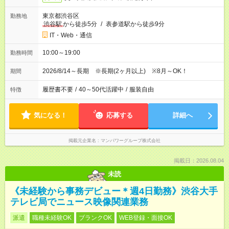
東京都渋谷区
勤務地
渋谷駅
から徒歩5分
/
表参道駅から徒歩9分
IT・Web・通信
10:00～19:00
勤務時間
2026/8/14～長期 ※長期(2ヶ月以上) ※8月～OK！
期間
履歴書不要
/
40～50代活躍中
/
服装自由
特徴
気になる！
応募する
詳細へ
掲載元企業名
マンパワーグループ株式会社
掲載日：2026.08.04
未読
《未経験から事務デビュー＊週4日勤務》渋谷大手
テレビ局でニュース映像関連業務
派遣
職種未経験OK
ブランクOK
WEB登録・面接OK