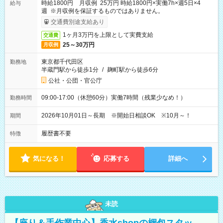
時給1800円 月収例 25万円 時給1800円×実働7h×週5日×4
給与
週 ※月収例を保証するものではありません。
交通費別途支給あり
1ヶ月3万円を上限として実費支給
交通費
25～30万円
月収例
東京都千代田区
勤務地
半蔵門駅から徒歩1分
/
麹町駅から徒歩6分
公社・公団・官公庁
09:00-17:00（休憩60分）実働7時間（残業少なめ！）
勤務時間
2026年10月01日～長期 ※開始日相談OK ※10月～！
期間
履歴書不要
特徴
気になる！
応募する
詳細へ
未読