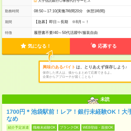
大手信託銀行◎事務代行サービス
08:50～17:10(実働7時間20分 休憩1時間)
勤務時間
【急募】即日～長期 ※8月～！
期間
履歴書不要
/
40～50代活躍中
/
服装自由
特徴
気になる！
応募する
興味のあるバイト
は、とりあえず保存しよう♪
保存した求人は、後からまとめて応募できるよ。
企業からアプローチが届くことも！
未読
1700円＊池袋駅前！レア！銀行未経験OK！大
なめ
紹介予定派遣
職種未経験OK
ブランクOK
WEB登録・面接OK