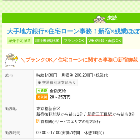
未読
大手地方銀行×住宅ローン事務！新宿×残業ほぼ
紹介予定派遣
職種未経験OK
ブランクOK
WEB登録・面接OK
＼ブランクOK／住宅ローンに関する事務〇新宿御苑
時給1430円 月収例 200,200円+残業代
給与
交通費別途支給あり
全額支給
交通費
20～25万円
月収例
東京都新宿区
勤務地
新宿御苑前駅から徒歩1分
/
新宿三丁目駅
から徒歩8分
首都圏がサービスエリアの地方銀行
09:00～17:00(実働7時間 休憩1時間)
勤務時間