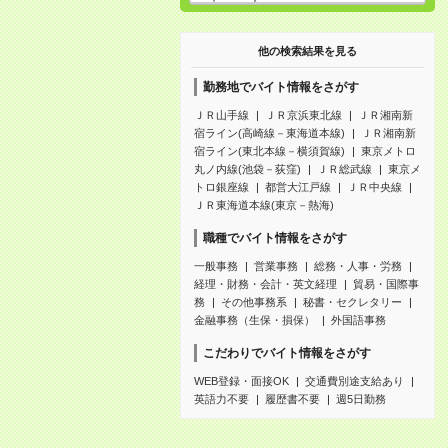
他の検索結果を見る
勤務地でバイト情報をさがす
ＪＲ山手線
ＪＲ京浜東北線
ＪＲ湘南新
宿ライン(高崎線－東海道本線)
ＪＲ湘南新
宿ライン(東北本線－横須賀線)
東京メトロ
丸ノ内線(池袋－荻窪)
ＪＲ総武線
東京メ
トロ銀座線
都営大江戸線
ＪＲ中央線
ＪＲ東海道本線(東京－熱海)
職種でバイト情報をさがす
一般事務
営業事務
総務・人事・労務
経理・財務・会計・英文経理
貿易・国際事
務
その他事務系
秘書・セクレタリー
金融事務（生保・損保）
外国語事務
こだわりでバイト情報をさがす
WEB登録・面接OK
交通費別途支給あり
英語力不要
履歴書不要
週5日勤務