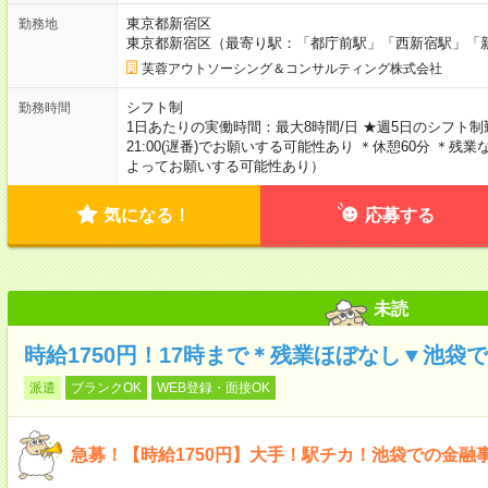
東京都新宿区
勤務地
東京都新宿区（最寄り駅：「都庁前駅」「西新宿駅」「
芙蓉アウトソーシング＆コンサルティング株式会社
シフト制
勤務時間
1日あたりの実働時間：最大8時間/日 ★週5日のシフト制勤務 8
21:00(遅番)でお願いする可能性あり ＊休憩60分 ＊
よってお願いする可能性あり）
気になる！
応募する
未読
時給1750円！17時まで＊残業ほぼなし▼池袋
派遣
ブランクOK
WEB登録・面接OK
急募！【時給1750円】大手！駅チカ！池袋での金融