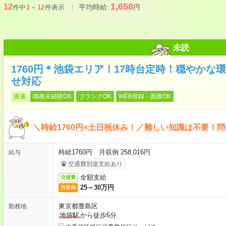
1,658
12
平均時給:
円
件中
1
～
12
件表示
未読
1760円＊池袋エリア！17時台定時！穏やかな環
せ対応
派遣
職種未経験OK
ブランクOK
WEB登録・面接OK
＼時給1760円×土日祝休み！／難しい知識は不要！
時給1760円 月収例 258,016円
給与
交通費別途支給あり
全額支給
交通費
25～30万円
月収例
東京都豊島区
勤務地
池袋駅
から徒歩6分