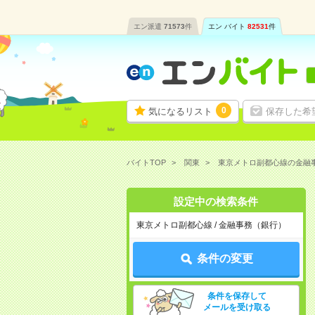
エン派遣
71573
件
エン バイト
82531
件
0
気になるリスト
保存した希
バイトTOP
関東
東京メトロ副都心線の金融
設定中の検索条件
東京メトロ副都心線 / 金融事務（銀行）
条件の変更
条件を保存して
メールを受け取る