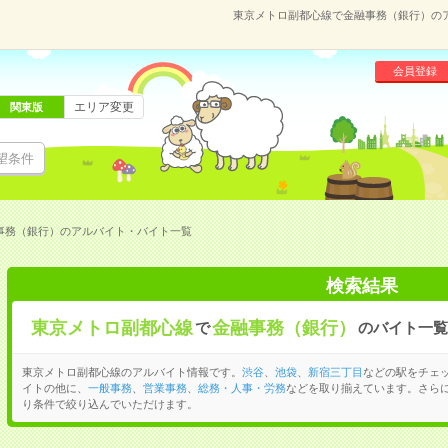
東京メトロ副都心線で金融事務（銀行）の
会員登録
エリア変更
関東版
望条件
事務（銀行）のアルバイト・バイト一覧
検索結果
東京メトロ副都心線
金融事務（銀行）
で
のバイト一覧
東京メトロ副都心線のアルバイト情報です。
渋谷
、
池袋
、
新宿三丁目
などの駅をチェ
イトの他に、
一般事務
、
営業事務
、
総務・人事・労務
などを取り揃えています。さら
り条件で絞り込んでいただけます。