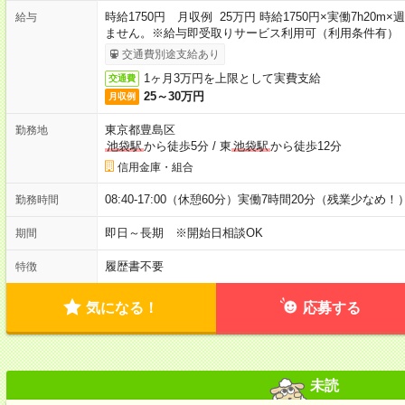
時給1750円 月収例 25万円 時給1750円×実働7h20
給与
ません。※給与即受取りサービス利用可（利用条件有）
交通費別途支給あり
1ヶ月3万円を上限として実費支給
交通費
25～30万円
月収例
東京都豊島区
勤務地
池袋駅
から徒歩5分
/
東
池袋駅
から徒歩12分
信用金庫・組合
08:40-17:00（休憩60分）実働7時間20分（残業少なめ！
勤務時間
即日～長期 ※開始日相談OK
期間
履歴書不要
特徴
気になる！
応募する
未読