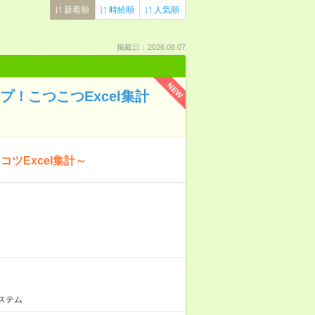
新着順
時給順
人気順
掲載日：2026.08.07
NEW
プ！こつこつExcel集計
ツExcel集計～
ステム