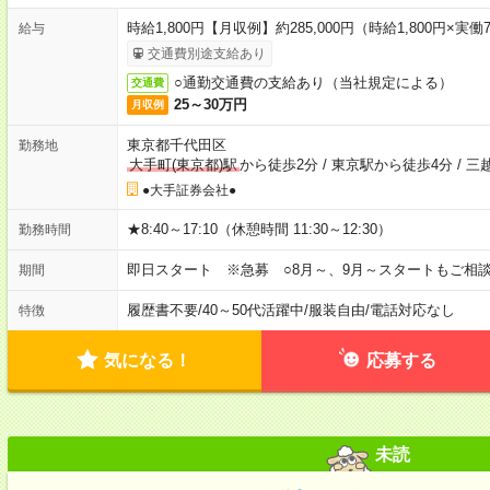
時給1,800円【月収例】約285,000円（時給1,800円×実働7
給与
交通費別途支給あり
○通勤交通費の支給あり（当社規定による）
交通費
25～30万円
月収例
東京都千代田区
勤務地
大手町(東京都)駅
から徒歩2分
/
東京駅から徒歩4分
/
三
●大手証券会社●
★8:40～17:10（休憩時間 11:30～12:30）
勤務時間
即日スタート ※急募 ○8月～、9月～スタートもご相談
期間
履歴書不要
/
40～50代活躍中
/
服装自由
/
電話対応なし
特徴
気になる！
応募する
未読