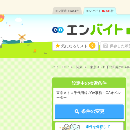
エン派遣
71454
件
エン バイト
82531
件
0
気になるリスト
保存した希
バイトTOP
関東
東京メトロ千代田線のOA
設定中の検索条件
東京メトロ千代田線 / OA事務・OAオペレ
ーター
条件の変更
条件を保存して