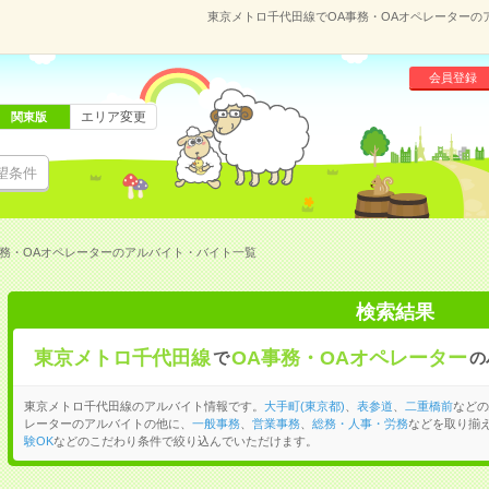
東京メトロ千代田線でOA事務・OAオペレーターの
会員登録
エリア変更
関東版
望条件
事務・OAオペレーターのアルバイト・バイト一覧
検索結果
東京メトロ千代田線
OA事務・OAオペレーター
で
の
東京メトロ千代田線のアルバイト情報です。
大手町(東京都)
、
表参道
、
二重橋前
などの
レーターのアルバイトの他に、
一般事務
、
営業事務
、
総務・人事・労務
などを取り揃
験OK
などのこだわり条件で絞り込んでいただけます。