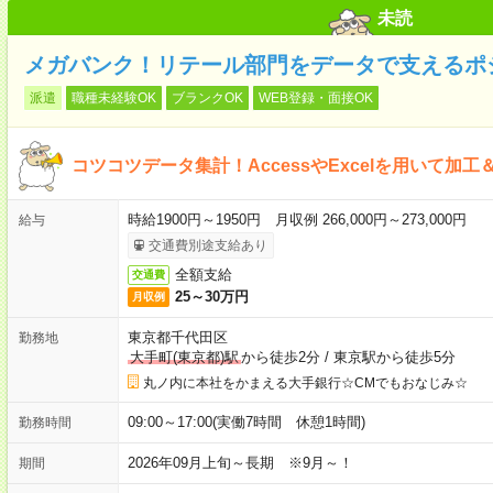
未読
メガバンク！リテール部門をデータで支えるポ
派遣
職種未経験OK
ブランクOK
WEB登録・面接OK
コツコツデータ集計！AccessやExcelを用いて加
時給1900円～1950円 月収例 266,000円～273,000円
給与
交通費別途支給あり
全額支給
交通費
25～30万円
月収例
東京都千代田区
勤務地
大手町(東京都)駅
から徒歩2分
/
東京駅から徒歩5分
丸ノ内に本社をかまえる大手銀行☆CMでもおなじみ☆
09:00～17:00(実働7時間 休憩1時間)
勤務時間
2026年09月上旬～長期 ※9月～！
期間