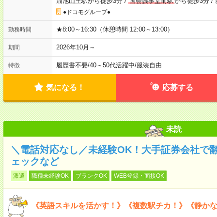
溜池山王駅から徒歩3分
/
国会議事堂前駅
から徒歩3分
/
●ドコモグループ●
★8:00～16:30（休憩時間 12:00～13:00）
勤務時間
2026年10月～
期間
履歴書不要
/
40～50代活躍中
/
服装自由
特徴
気になる！
応募する
未読
＼電話対応なし／未経験OK！大手証券会社で
ェックなど
派遣
職種未経験OK
ブランクOK
WEB登録・面接OK
《英語スキルを活かす！》《複数駅チカ！》《静か