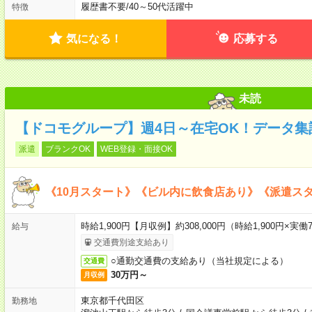
履歴書不要
/
40～50代活躍中
特徴
気になる！
応募する
未読
【ドコモグループ】週4日～在宅OK！データ集計
派遣
ブランクOK
WEB登録・面接OK
《10月スタート》《ビル内に飲食店あり》《派遣ス
時給1,900円【月収例】約308,000円（時給1,900円×実働7
給与
交通費別途支給あり
○通勤交通費の支給あり（当社規定による）
交通費
30万円～
月収例
東京都千代田区
勤務地