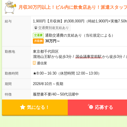
月収30万円以上！ビル内に飲食店あり！派遣スタッ
1,900円【月収例】約308,000円（時給1,900円×実働7.5
給与
交通費別途支給あり
通勤交通費の支給あり（当社規定による）
交通費
30万円～
月収例
東京都千代田区
勤務地
溜池山王駅から徒歩3分
/
国会議事堂前駅
から徒歩3分
/
通信業
★8:00～16:30（休憩時間 12:00～13:00）
勤務時間
2026年10月～長期
期間
履歴書不要
/
40～50代活躍中
特徴
気になる！
応募する