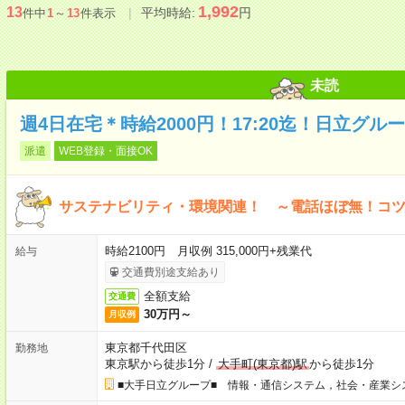
1,992
13
平均時給:
円
件中
1
～
13
件表示
未読
週4日在宅＊時給2000円！17:20迄！日立グルー
派遣
WEB登録・面接OK
サステナビリティ・環境関連！ ～電話ほぼ無！コツコ
時給2100円 月収例 315,000円+残業代
給与
交通費別途支給あり
全額支給
交通費
30万円～
月収例
東京都千代田区
勤務地
東京駅から徒歩1分
/
大手町(東京都)駅
から徒歩1分
■大手日立グループ■ 情報・通信システム，社会・産業シ