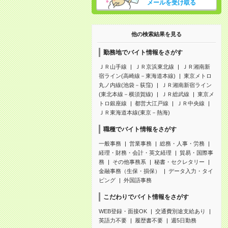
メールを受け取る
他の検索結果を見る
勤務地でバイト情報をさがす
ＪＲ山手線
ＪＲ京浜東北線
ＪＲ湘南新
宿ライン(高崎線－東海道本線)
東京メトロ
丸ノ内線(池袋－荻窪)
ＪＲ湘南新宿ライン
(東北本線－横須賀線)
ＪＲ総武線
東京メ
トロ銀座線
都営大江戸線
ＪＲ中央線
ＪＲ東海道本線(東京－熱海)
職種でバイト情報をさがす
一般事務
営業事務
総務・人事・労務
経理・財務・会計・英文経理
貿易・国際事
務
その他事務系
秘書・セクレタリー
金融事務（生保・損保）
データ入力・タイ
ピング
外国語事務
こだわりでバイト情報をさがす
WEB登録・面接OK
交通費別途支給あり
英語力不要
履歴書不要
週5日勤務