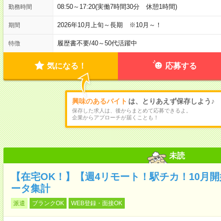
08:50～17:20(実働7時間30分 休憩1時間)
勤務時間
2026年10月上旬～長期 ※10月～！
期間
履歴書不要
/
40～50代活躍中
特徴
気になる！
応募する
興味のあるバイト
は、とりあえず保存しよう♪
保存した求人は、後からまとめて応募できるよ。
企業からアプローチが届くことも！
未読
【在宅OK！】【週4リモート！駅チカ！10月
ータ集計
派遣
ブランクOK
WEB登録・面接OK