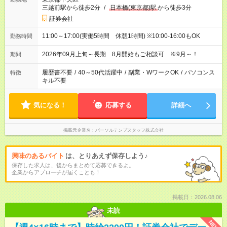
三越前駅から徒歩2分
/
日本橋(東京都)駅
から徒歩3分
証券会社
11:00～17:00(実働5時間 休憩1時間) ※10:00-16:00もOK
勤務時間
2026年09月上旬～長期 8月開始もご相談可 ※9月～！
期間
履歴書不要
/
40～50代活躍中
/
副業・WワークOK
/
パソコンス
特徴
キル不要
気になる！
応募する
詳細へ
掲載元企業名
パーソルテンプスタッフ株式会社
興味のあるバイト
は、とりあえず保存しよう♪
保存した求人は、後からまとめて応募できるよ。
企業からアプローチが届くことも！
掲載日：2026.08.06
未読
NEW