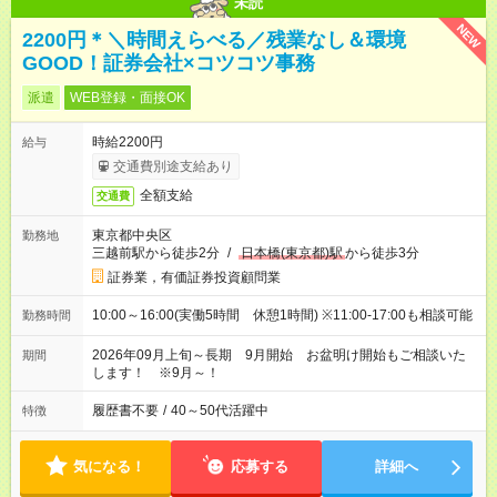
未読
NEW
2200円＊＼時間えらべる／残業なし＆環境
GOOD！証券会社×コツコツ事務
派遣
WEB登録・面接OK
時給2200円
給与
交通費別途支給あり
全額支給
交通費
東京都中央区
勤務地
三越前駅から徒歩2分
/
日本橋(東京都)駅
から徒歩3分
証券業，有価証券投資顧問業
10:00～16:00(実働5時間 休憩1時間) ※11:00-17:00も相談可能
勤務時間
2026年09月上旬～長期 9月開始 お盆明け開始もご相談いた
期間
します！ ※9月～！
履歴書不要
/
40～50代活躍中
特徴
気になる！
応募する
詳細へ