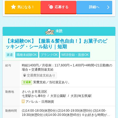
気になる！
応募する
詳細へ
未読
【未経験OK】【服装＆髪色自由！】お菓子のピ
ッキング・シール貼り｜短期
派遣
職種未経験OK
ブランクOK
WEB登録・面接OK
時給1400円／月収例：117,600円＝1,400円×4時間×21日勤務の
給与
場合＋交通費別途支給
交通費別途支給あり
実費支給／当社規定あり。
交通費
さいたま市見沼区
勤務地
七里駅から車6分
/
大宮公園駅
/
大宮(埼玉県)駅
アパレル・日用雑貨
(1)14:00-18:00(休憩0分) (2)14:00-19:00(休憩0分) (3)14:00-
勤務時間
19:30(休憩0分) (4)14:00-20:00(休憩45分) ※お好きな時間が選べ