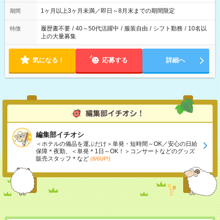
ます
1ヶ月以上3ヶ月未満／即日～8月末までの期間限定
期間
履歴書不要
/
40～50代活躍中
/
服装自由
/
シフト勤務
/
10名以
特徴
上の大量募集
気になる！
応募する
詳細へ
編集部イチオシ
＜ホテルの備品を運ぶだけ＞単発・短時間～OK／安心の日給
保障＊夜勤、＜単発＊1日～OK！＞コンサートなどのグッズ
販売スタッフ＊など
(8/6UP!)