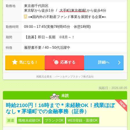
東京都千代田区
勤務地
東京駅から徒歩1分
/
大手町(東京都)駅
から徒歩4分
○●国内外の不動産ファンド事業を展開する企業●○
09:00～17:45(実働7時間45分 休憩1時間)
勤務時間
【急募】即日～長期 ※8月～！
期間
履歴書不要
/
40～50代活躍中
特徴
気になる！
応募する
詳細へ
掲載元企業名
パーソルテンプスタッフ株式会社
掲載日：2026.08.05
未読
NEW
時給2100円！16時まで＊未経験OK！残業ほぼ
なし▼茅場町での金融事務（証券）
派遣
職種未経験OK
ブランクOK
WEB登録・面接OK