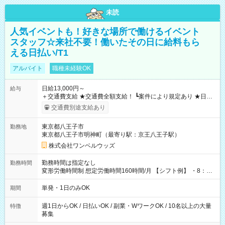
未読
人気イベントも！好きな場所で働けるイベント
スタッフ☆来社不要！働いたその日に給料もら
える日払い/T1
アルバイト
職種未経験OK
日給13,000円～
給与
＋交通費支給 ★交通費全額支給！ ┗案件により規定あり ★日払
いOK！（規定あり） ┗働いたその日に現金GET♪ お仕事後はコ
交通費別途支給あり
ンビニATMから 日払い分を引き落とせます！ 【試用期間】試
用期間なし
東京都八王子市
勤務地
東京都八王子市明神町（最寄り駅：京王八王子駅）
株式会社ワンベルウッズ
勤務時間は指定なし
勤務時間
変形労働時間制 想定労働時間160時間/月 【シフト例】 ・8：00
～21：00
単発・1日のみOK
期間
週1日からOK / 日払いOK / 副業・WワークOK / 10名以上の大量
特徴
募集