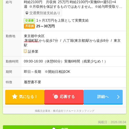
時給2100円 月収例 25万円 時給2100円×実働6h×週5日×4
給与
週 ※月収例を保証するものではありません。※給与即受取りサ
ービス利用可（利用条件有）
交通費別途支給あり
1ヶ月3万円を上限として実費支給
交通費
25～30万円
月収例
東京都中央区
勤務地
茅場町駅
から徒歩7分
/
八丁堀(東京都)駅から徒歩8分
/
東京
駅
証券業
09:00-16:00（休憩60分）実働6時間（残業少なめ！）
勤務時間
即日～長期 ※開始日相談OK
期間
履歴書不要
特徴
気になる！
応募する
詳細へ
掲載元企業名
株式会社リクルートスタッフィング
掲載日：2026.08.04