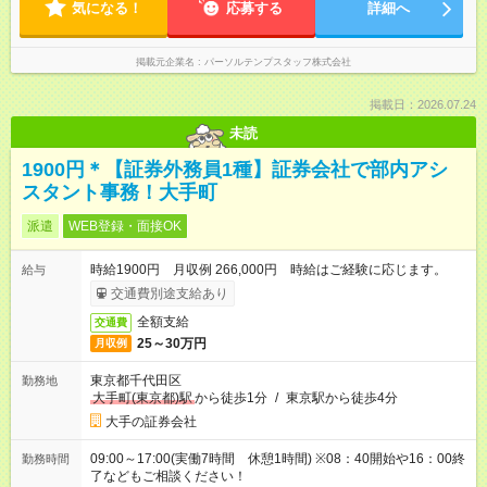
気になる！
応募する
詳細へ
掲載元企業名
パーソルテンプスタッフ株式会社
掲載日：2026.07.24
未読
1900円＊【証券外務員1種】証券会社で部内アシ
スタント事務！大手町
派遣
WEB登録・面接OK
時給1900円 月収例 266,000円 時給はご経験に応じます。
給与
交通費別途支給あり
全額支給
交通費
25～30万円
月収例
東京都千代田区
勤務地
大手町(東京都)駅
から徒歩1分
/
東京駅から徒歩4分
大手の証券会社
09:00～17:00(実働7時間 休憩1時間) ※08：40開始や16：00終
勤務時間
了などもご相談ください！