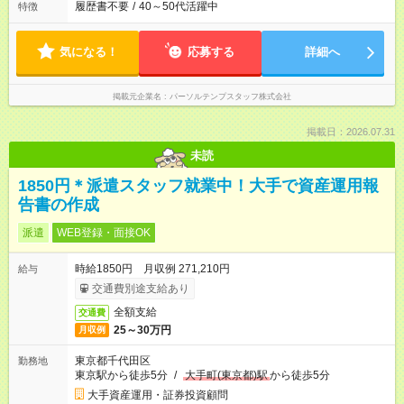
履歴書不要
/
40～50代活躍中
特徴
気になる！
応募する
詳細へ
掲載元企業名
パーソルテンプスタッフ株式会社
掲載日：2026.07.31
未読
1850円＊派遣スタッフ就業中！大手で資産運用報
告書の作成
派遣
WEB登録・面接OK
時給1850円 月収例 271,210円
給与
交通費別途支給あり
全額支給
交通費
25～30万円
月収例
東京都千代田区
勤務地
東京駅から徒歩5分
/
大手町(東京都)駅
から徒歩5分
大手資産運用・証券投資顧問