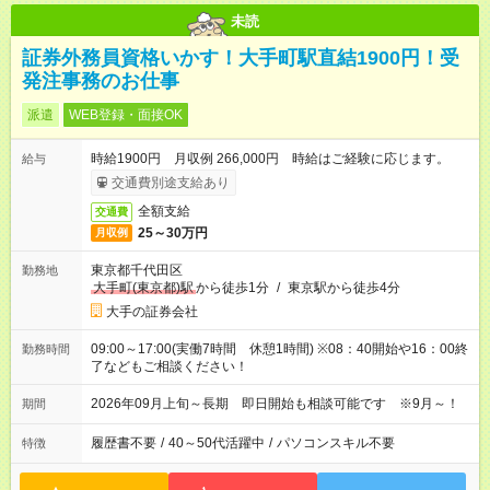
未読
証券外務員資格いかす！大手町駅直結1900円！受
発注事務のお仕事
派遣
WEB登録・面接OK
時給1900円 月収例 266,000円 時給はご経験に応じます。
給与
交通費別途支給あり
全額支給
交通費
25～30万円
月収例
東京都千代田区
勤務地
大手町(東京都)駅
から徒歩1分
/
東京駅から徒歩4分
大手の証券会社
09:00～17:00(実働7時間 休憩1時間) ※08：40開始や16：00終
勤務時間
了などもご相談ください！
2026年09月上旬～長期 即日開始も相談可能です ※9月～！
期間
履歴書不要
/
40～50代活躍中
/
パソコンスキル不要
特徴