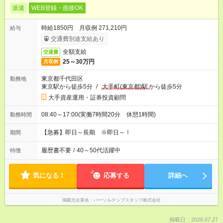
派遣
WEB登録・面接OK
時給1850円 月収例 271,210円
給与
交通費別途支給あり
全額支給
交通費
25～30万円
月収例
東京都千代田区
勤務地
東京駅から徒歩5分
/
大手町(東京都)駅
から徒歩5分
大手資産運用・証券投資顧問
08:40～17:00(実働7時間20分 休憩1時間)
勤務時間
【急募】即日～長期 ※即日～！
期間
履歴書不要
/
40～50代活躍中
特徴
気になる！
応募する
詳細へ
掲載元企業名
パーソルテンプスタッフ株式会社
掲載日：2026.07.27