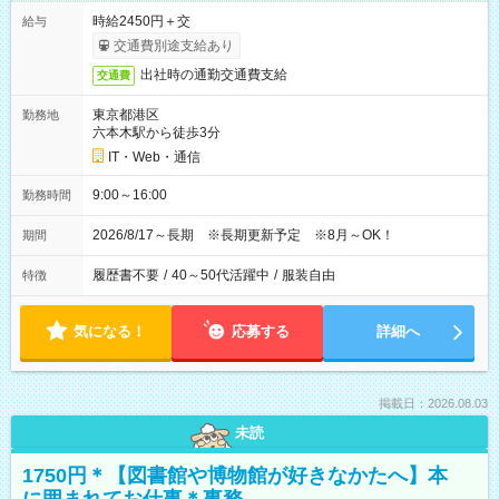
時給2450円＋交
給与
交通費別途支給あり
出社時の通勤交通費支給
交通費
東京都港区
勤務地
六本木駅から徒歩3分
IT・Web・通信
9:00～16:00
勤務時間
2026/8/17～長期 ※長期更新予定 ※8月～OK！
期間
履歴書不要
/
40～50代活躍中
/
服装自由
特徴
気になる！
応募する
詳細へ
掲載日：2026.08.03
未読
1750円＊【図書館や博物館が好きなかたへ】本