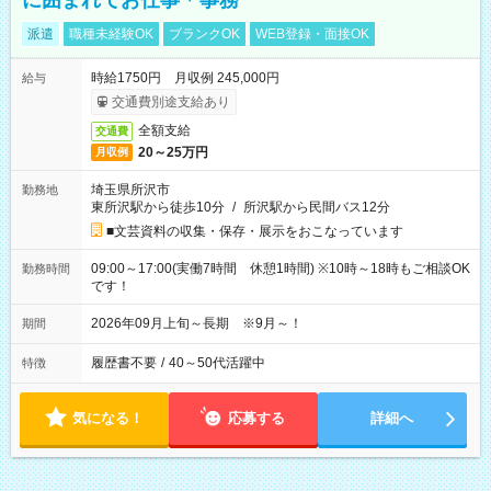
に囲まれてお仕事＊事務
派遣
職種未経験OK
ブランクOK
WEB登録・面接OK
時給1750円 月収例 245,000円
給与
交通費別途支給あり
全額支給
交通費
20～25万円
月収例
埼玉県所沢市
勤務地
東所沢駅から徒歩10分
/
所沢駅から民間バス12分
■文芸資料の収集・保存・展示をおこなっています
09:00～17:00(実働7時間 休憩1時間) ※10時～18時もご相談OK
勤務時間
です！
2026年09月上旬～長期 ※9月～！
期間
履歴書不要
/
40～50代活躍中
特徴
気になる！
応募する
詳細へ