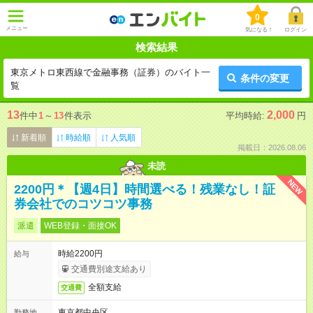
0
メニュー
気になる！
ログイン
検索結果
東京メトロ東西線で金融事務（証券）のバイト一
条件の変更
覧
13
2,000
件中
1
～
13
件表示
平均時給:
円
新着順
時給順
人気順
掲載日：2026.08.06
未読
NEW
2200円＊【週4日】時間選べる！残業なし！証
券会社でのコツコツ事務
派遣
WEB登録・面接OK
時給2200円
給与
交通費別途支給あり
全額支給
交通費
東京都中央区
勤務地