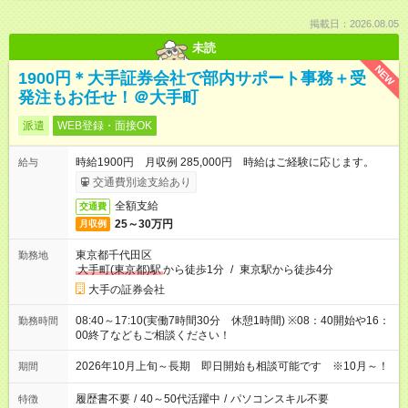
掲載日：2026.08.05
未読
NEW
1900円＊大手証券会社で部内サポート事務＋受
発注もお任せ！＠大手町
派遣
WEB登録・面接OK
時給1900円 月収例 285,000円 時給はご経験に応じます。
給与
交通費別途支給あり
全額支給
交通費
25～30万円
月収例
東京都千代田区
勤務地
大手町(東京都)駅
から徒歩1分
/
東京駅から徒歩4分
大手の証券会社
08:40～17:10(実働7時間30分 休憩1時間) ※08：40開始や16：
勤務時間
00終了などもご相談ください！
2026年10月上旬～長期 即日開始も相談可能です ※10月～！
期間
履歴書不要
/
40～50代活躍中
/
パソコンスキル不要
特徴