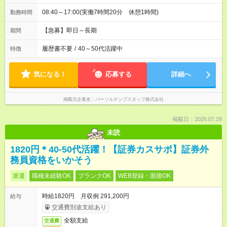
08:40～17:00(実働7時間20分 休憩1時間)
勤務時間
【急募】即日～長期
期間
履歴書不要
/
40～50代活躍中
特徴
気になる！
応募する
詳細へ
掲載元企業名
パーソルテンプスタッフ株式会社
掲載日：2026.07.29
未読
1820円＊40-50代活躍！【証券カスサポ】証券外
務員資格をいかそう
派遣
職種未経験OK
ブランクOK
WEB登録・面接OK
時給1820円 月収例 291,200円
給与
交通費別途支給あり
全額支給
交通費