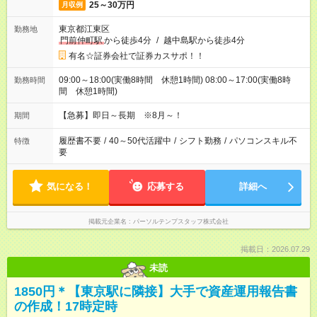
25～30万円
月収例
東京都江東区
勤務地
門前仲町駅
から徒歩4分
/
越中島駅から徒歩4分
有名☆証券会社で証券カスサポ！！
09:00～18:00(実働8時間 休憩1時間) 08:00～17:00(実働8時
勤務時間
間 休憩1時間)
【急募】即日～長期 ※8月～！
期間
履歴書不要
/
40～50代活躍中
/
シフト勤務
/
パソコンスキル不
特徴
要
気になる！
応募する
詳細へ
掲載元企業名
パーソルテンプスタッフ株式会社
掲載日：2026.07.29
未読
1850円＊【東京駅に隣接】大手で資産運用報告書
の作成！17時定時