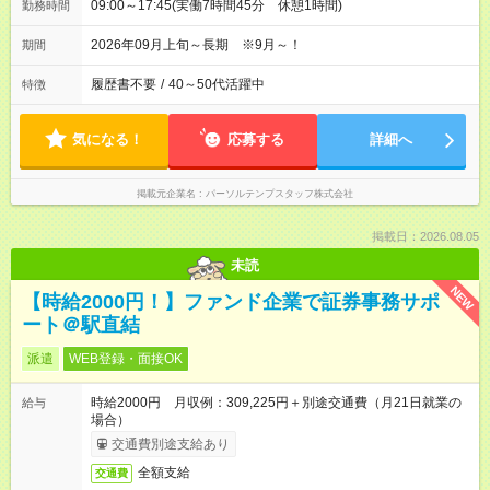
09:00～17:45(実働7時間45分 休憩1時間)
勤務時間
2026年09月上旬～長期 ※9月～！
期間
履歴書不要
/
40～50代活躍中
特徴
気になる！
応募する
詳細へ
掲載元企業名
パーソルテンプスタッフ株式会社
掲載日：2026.08.05
未読
NEW
【時給2000円！】ファンド企業で証券事務サポ
ート＠駅直結
派遣
WEB登録・面接OK
時給2000円 月収例：309,225円＋別途交通費（月21日就業の
給与
場合）
交通費別途支給あり
全額支給
交通費