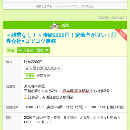
掲載元企業名
パーソルテンプスタッフ株式会社
掲載日：2026.08.04
未読
NEW
＜残業なし！＞時給2200円！定着率が良い！証
券会社×コツコツ事務
派遣
WEB登録・面接OK
時給2200円
給与
交通費別途支給あり
全額支給
交通費
東京都中央区
勤務地
三越前駅から徒歩2分
/
日本橋(東京都)駅
から徒歩3分
証券業，有価証券投資顧問業
10:00～16:00(実働5時間 休憩1時間) ※11:00-17:00も相談可能
勤務時間
2026年08月中旬～長期 8月開始 お盆明けからや9月開始も
期間
OK！ ※8月～！