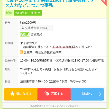
【週4×16時まで】時給2200円！証券会社でデー
タ入力などこつこつ事務
派遣
WEB登録・面接OK
時給2200円
給与
交通費別途支給あり
全額支給
交通費
東京都中央区
勤務地
三越前駅から徒歩2分
/
日本橋(東京都)駅
から徒歩3分
証券業，有価証券投資顧問業
10:00～16:00(実働5時間 休憩1時間) ※11:00-17:00も相談可能
勤務時間
2026年09月上旬～長期 お盆明け開始もご相談いたします！
期間
※9月～！
履歴書不要
/
40～50代活躍中
/
副業・WワークOK
特徴
気になる！
応募する
詳細へ
掲載元企業名
パーソルテンプスタッフ株式会社