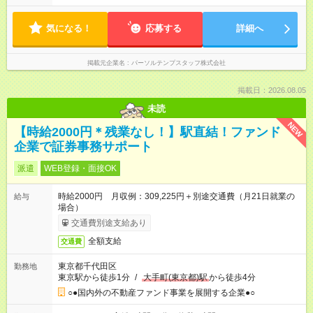
気になる！
応募する
詳細へ
掲載元企業名
パーソルテンプスタッフ株式会社
掲載日：2026.08.05
未読
NEW
【時給2000円＊残業なし！】駅直結！ファンド
企業で証券事務サポート
派遣
WEB登録・面接OK
時給2000円 月収例：309,225円＋別途交通費（月21日就業の
給与
場合）
交通費別途支給あり
全額支給
交通費
東京都千代田区
勤務地
東京駅から徒歩1分
/
大手町(東京都)駅
から徒歩4分
○●国内外の不動産ファンド事業を展開する企業●○