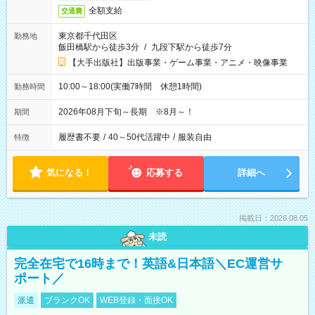
全額支給
交通費
東京都千代田区
勤務地
飯田橋駅から徒歩3分
/
九段下駅から徒歩7分
【大手出版社】出版事業・ゲーム事業・アニメ・映像事業
10:00～18:00(実働7時間 休憩1時間)
勤務時間
2026年08月下旬～長期 ※8月～！
期間
履歴書不要
/
40～50代活躍中
/
服装自由
特徴
気になる！
応募する
詳細へ
掲載日：2026.08.05
未読
完全在宅で16時まで！英語&日本語＼EC運営サ
ポート／
派遣
ブランクOK
WEB登録・面接OK