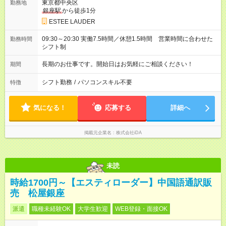
東京都中央区
勤務地
銀座駅
から徒歩1分
ESTEE LAUDER
09:30～20:30 実働7.5時間／休憩1.5時間 営業時間に合わせた
勤務時間
シフト制
長期のお仕事です。開始日はお気軽にご相談ください！
期間
シフト勤務
/
パソコンスキル不要
特徴
気になる！
応募する
詳細へ
掲載元企業名
株式会社iDA
未読
時給1700円～【エスティローダー】中国語通訳販
売 松屋銀座
派遣
職種未経験OK
大学生歓迎
WEB登録・面接OK