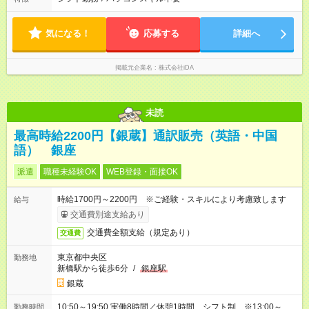
気になる！
応募する
詳細へ
掲載元企業名
株式会社iDA
未読
最高時給2200円【銀蔵】通訳販売（英語・中国
語） 銀座
派遣
職種未経験OK
WEB登録・面接OK
時給1700円～2200円 ※ご経験・スキルにより考慮致します
給与
交通費別途支給あり
交通費全額支給（規定あり）
交通費
東京都中央区
勤務地
新橋駅から徒歩6分
/
銀座駅
銀蔵
10:50～19:50 実働8時間／休憩1時間 シフト制 ※13:00～
勤務時間