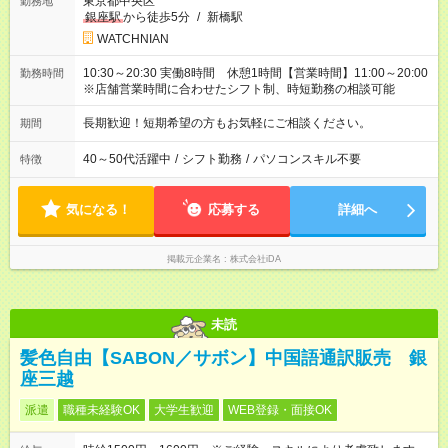
東京都中央区
勤務地
銀座駅
から徒歩5分
/
新橋駅
WATCHNIAN
10:30～20:30 実働8時間 休憩1時間【営業時間】11:00～20:00
勤務時間
※店舗営業時間に合わせたシフト制、時短勤務の相談可能
長期歓迎！短期希望の方もお気軽にご相談ください。
期間
40～50代活躍中
/
シフト勤務
/
パソコンスキル不要
特徴
気になる！
応募する
詳細へ
掲載元企業名
株式会社iDA
未読
髪色自由【SABON／サボン】中国語通訳販売 銀
座三越
派遣
職種未経験OK
大学生歓迎
WEB登録・面接OK