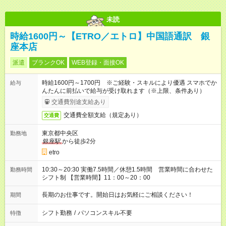
未読
時給1600円～【ETRO／エトロ】中国語通訳 銀
座本店
派遣
ブランクOK
WEB登録・面接OK
時給1600円～1700円 ※ご経験・スキルにより優遇 スマホでか
給与
んたんに前払いで給与が受け取れます（※上限、条件あり）
交通費別途支給あり
交通費全額支給（規定あり）
交通費
東京都中央区
勤務地
銀座駅
から徒歩2分
etro
10:30～20:30 実働7.5時間／休憩1.5時間 営業時間に合わせた
勤務時間
シフト制 【営業時間】11：00～20：00
長期のお仕事です。開始日はお気軽にご相談ください！
期間
シフト勤務
/
パソコンスキル不要
特徴