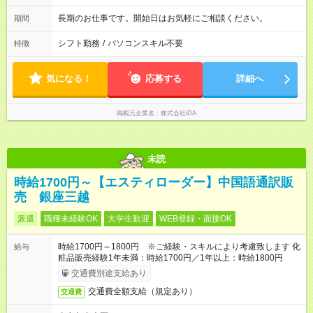
長期のお仕事です。開始日はお気軽にご相談ください。
期間
シフト勤務
/
パソコンスキル不要
特徴
気になる！
応募する
詳細へ
掲載元企業名
株式会社iDA
未読
時給1700円～【エスティローダー】中国語通訳販
売 銀座三越
派遣
職種未経験OK
大学生歓迎
WEB登録・面接OK
時給1700円～1800円 ※ご経験・スキルにより考慮致します 化
給与
粧品販売経験1年未満：時給1700円／1年以上：時給1800円
交通費別途支給あり
交通費全額支給（規定あり）
交通費