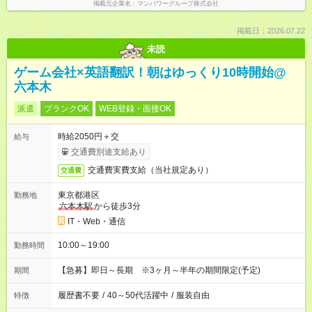
掲載元企業名
マンパワーグループ株式会社
掲載日：2026.07.22
未読
ゲーム会社×英語翻訳！朝はゆっくり10時開始@
六本木
派遣
ブランクOK
WEB登録・面接OK
時給2050円＋交
給与
交通費別途支給あり
交通費実費支給（当社規定あり）
交通費
東京都港区
勤務地
六本木駅
から徒歩3分
IT・Web・通信
10:00～19:00
勤務時間
【急募】即日～長期 ※3ヶ月～半年の期間限定(予定)
期間
履歴書不要
/
40～50代活躍中
/
服装自由
特徴