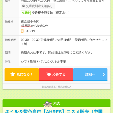
時給1500円～1600円 ※ご経験・スキルにより考慮致します
給与
交通費別途支給あり
交通費全額支給（規定あり）
交通費
東京都中央区
勤務地
銀座駅
から徒歩1分
SABON
09:30～20:30 実働8時間／休憩1時間 営業時間に合わせたシフ
勤務時間
ト制
長期のお仕事です。開始日はお気軽にご相談ください！
期間
シフト勤務
/
パソコンスキル不要
特徴
気になる！
応募する
詳細へ
掲載元企業名
株式会社iDA
未読
ネイル＆髪色自由【AHRES】コスメ販売（中国