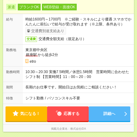
派遣
ブランクOK
WEB登録・面接OK
時給1600円～1700円 ※ご経験・スキルにより優遇 スマホでか
給与
んたんに前払いで給与が受け取れます（※上限、条件あり）
交通費別途支給あり
交通費全額支給（規定あり）
交通費
東京都中央区
勤務地
銀座駅
から徒歩2分
etro
10:30～20:30 実働7.5時間／休憩1.5時間 営業時間に合わせた
勤務時間
シフト制 【営業時間】11：00～20：00
長期のお仕事です。開始日はお気軽にご相談ください！
期間
シフト勤務
/
パソコンスキル不要
特徴
気になる！
応募する
詳細へ
掲載元企業名
株式会社iDA