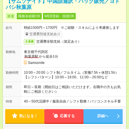
【サムソナイト】中国語通訳・バッグ販売／ヨド
バシ秋葉原
派遣
職種未経験OK
WEB登録・面接OK
時給1500円～1700円 ※ご経験・スキルにより考慮致します
給与
交通費別途支給あり
交通費全額支給（規定あり）
交通費
東京都千代田区
勤務地
秋葉原駅
から徒歩1分
Samsonite
10:00～20:00 シフト制／フルタイム（実働7.5h＋休憩1.5h）
勤務時間
【シフトパターン】10:00～19:00、11:00～20:00など
即日～長期（開始日はご相談いただけます。在職中の方もお気
期間
軽にご相談ください）
40～50代活躍中
/
服装自由
/
シフト勤務
/
パソコンスキル不要
特徴
気になる！
応募する
詳細へ