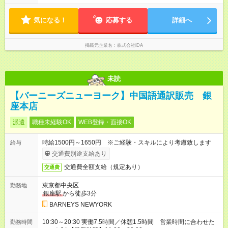
気になる！
応募する
詳細へ
掲載元企業名
株式会社iDA
未読
【バーニーズニューヨーク】中国語通訳販売 銀
座本店
派遣
職種未経験OK
WEB登録・面接OK
時給1500円～1650円 ※ご経験・スキルにより考慮致します
給与
交通費別途支給あり
交通費全額支給（規定あり）
交通費
東京都中央区
勤務地
銀座駅
から徒歩3分
BARNEYS NEWYORK
10:30～20:30 実働7.5時間／休憩1.5時間 営業時間に合わせた
勤務時間