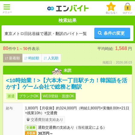
0
メニュー
気になる！
ログイン
検索結果
条件の変更
東京メトロ日比谷線で通訳・翻訳のバイト一覧
80
1,568
件中
1
～
50
件表示
平均時給:
円
新着順
時給順
人気順
掲載日：2026.08.03
未読
<10時始業！>【六本木一丁目駅チカ！韓国語を活
かす】ゲーム会社で総務と翻訳
派遣
ブランクOK
WEB登録・面接OK
1,800円【月収例】約324,000円（時給1,800円×実働8.00h×21日
給与
+残業10h）+交通費
交通費別途支給あり
通勤交通費の支給あり（当社規定による）
交通費
30万円～
月収例