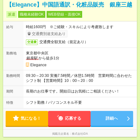
【Elegance】中国語通訳・化粧品販売 銀座三越
派遣
職種未経験OK
WEB登録・面接OK
時給1600円 ※ご経験・スキルにより考慮致します
給与
交通費別途支給あり
交通費全額支給（規定あり）
交通費
東京都中央区
勤務地
銀座駅
から徒歩1分
Elegance
09:30～20:30 実働7.5時間／休憩1.5時間 営業時間に合わせた
勤務時間
シフト制 【営業時間】10：00～20：00
長期のお仕事です。開始日はお気軽にご相談ください！
期間
シフト勤務
/
パソコンスキル不要
特徴
気になる！
応募する
詳細へ
掲載元企業名
株式会社iDA