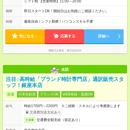
シフト制 【営業時間】11:00～20:00
即日スタートOK！開始日はお気軽にご相談ください。
期間
服装自由
/
シフト勤務
/
パソコンスキル不要
特徴
気になる！
応募する
詳細へ
掲載元企業名
株式会社iDA
未読
注目○高時給「ブランド時計専門店」通訳販売スタ
ッフ！銀座本店
派遣
大学生歓迎
ブランクOK
WEB登録・面接OK
時給1700円～2200円 ※ご経験・スキルにより考慮致します
給与
交通費別途支給あり
交通費全額支給（規定あり）
交通費