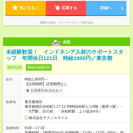
気になる！
応募する
詳細へ
掲載元企業名
マンパワーグループ株式会社
未読
未経験歓迎！ インドネシア人材のサポートスタ
ッフ 年間休日121日 時給1800円／東京都
契約社員
職種未経験OK
時給1,800円～
給与
【試用期間】試用期間なし
交通費別途支給あり
東京都港区
勤務地
東京都港区浜松町1-27-12 RBM浜松町ビル9階（最寄り駅：・
「大門駅」目の前 、「浜松町駅」より徒歩4分）
株式会社テクノスマイル
9:00～17:30
勤務時間
実働時間：7時間30分/日 休憩時間：12:00～13:00（60分） 契約