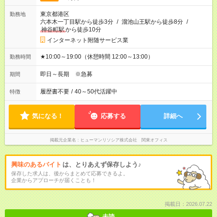
東京都港区
勤務地
六本木一丁目駅から徒歩3分
/
溜池山王駅から徒歩8分
/
神谷町駅
から徒歩10分
インターネット附随サービス業
★10:00～19:00（休憩時間 12:00～13:00）
勤務時間
即日～長期 ※急募
期間
履歴書不要
/
40～50代活躍中
特徴
気になる！
応募する
詳細へ
掲載元企業名
ヒューマンリソシア株式会社 関東オフィス
興味のあるバイト
は、とりあえず保存しよう♪
保存した求人は、後からまとめて応募できるよ。
企業からアプローチが届くことも！
掲載日：2026.07.22
未読