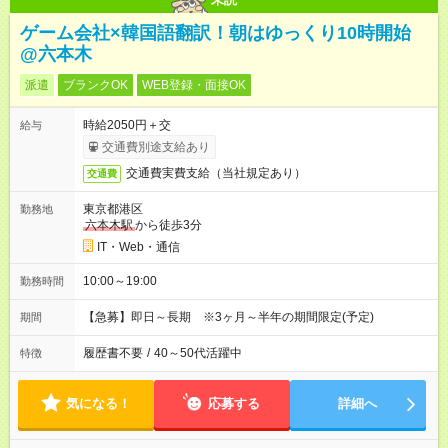
ゲーム会社×韓国語翻訳！朝はゆっくり10時開始
@六本木
派遣
ブランクOK
WEB登録・面接OK
時給2050円＋交
給与
交通費別途支給あり
交通費実費支給（当社規定あり）
交通費
東京都港区
勤務地
六本木駅
から徒歩3分
IT・Web・通信
10:00～19:00
勤務時間
【急募】即日～長期 ※3ヶ月～半年の期間限定(予定)
期間
履歴書不要
/
40～50代活躍中
特徴
気になる！
応募する
詳細へ