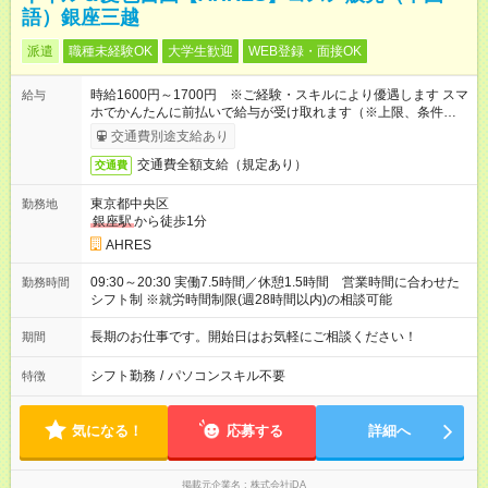
語）銀座三越
派遣
職種未経験OK
大学生歓迎
WEB登録・面接OK
時給1600円～1700円 ※ご経験・スキルにより優遇します スマ
給与
ホでかんたんに前払いで給与が受け取れます（※上限、条件あ
り）
交通費別途支給あり
交通費全額支給（規定あり）
交通費
東京都中央区
勤務地
銀座駅
から徒歩1分
AHRES
09:30～20:30 実働7.5時間／休憩1.5時間 営業時間に合わせた
勤務時間
シフト制 ※就労時間制限(週28時間以内)の相談可能
長期のお仕事です。開始日はお気軽にご相談ください！
期間
シフト勤務
/
パソコンスキル不要
特徴
気になる！
応募する
詳細へ
掲載元企業名
株式会社iDA