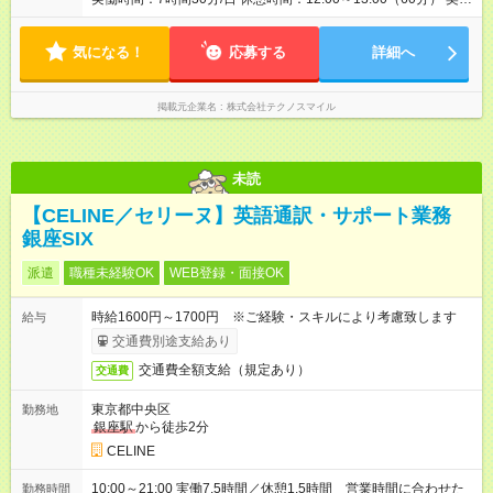
期間：6か月更新
気になる！
応募する
詳細へ
掲載元企業名
株式会社テクノスマイル
未読
【CELINE／セリーヌ】英語通訳・サポート業務
銀座SIX
派遣
職種未経験OK
WEB登録・面接OK
時給1600円～1700円 ※ご経験・スキルにより考慮致します
給与
交通費別途支給あり
交通費全額支給（規定あり）
交通費
東京都中央区
勤務地
銀座駅
から徒歩2分
CELINE
10:00～21:00 実働7.5時間／休憩1.5時間 営業時間に合わせた
勤務時間