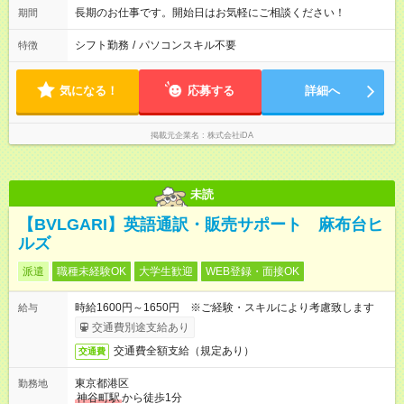
長期のお仕事です。開始日はお気軽にご相談ください！
期間
シフト勤務
/
パソコンスキル不要
特徴
気になる！
応募する
詳細へ
掲載元企業名
株式会社iDA
未読
【BVLGARI】英語通訳・販売サポート 麻布台ヒ
ルズ
派遣
職種未経験OK
大学生歓迎
WEB登録・面接OK
時給1600円～1650円 ※ご経験・スキルにより考慮致します
給与
交通費別途支給あり
交通費全額支給（規定あり）
交通費
東京都港区
勤務地
神谷町駅
から徒歩1分