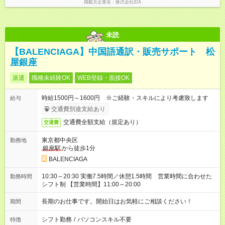
掲載元企業名
株式会社iDA
未読
【BALENCIAGA】中国語通訳・販売サポート 松
屋銀座
派遣
職種未経験OK
WEB登録・面接OK
時給1500円～1600円 ※ご経験・スキルにより考慮致します
給与
交通費別途支給あり
交通費全額支給（規定あり）
交通費
東京都中央区
勤務地
銀座駅
から徒歩1分
BALENCIAGA
10:30～20:30 実働7.5時間／休憩1.5時間 営業時間に合わせた
勤務時間
シフト制 【営業時間】11:00～20:00
長期のお仕事です。開始日はお気軽にご相談ください！
期間
シフト勤務
/
パソコンスキル不要
特徴