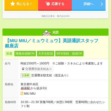
気になる！
応募する
詳細へ
掲載元企業名
株式会社iDA
未読
【MIU MIU／ミュウミュウ】英語通訳スタッフ
銀座店
派遣
職種未経験OK
大学生歓迎
WEB登録・面接OK
時給1500円～1600円 ※ご経験・スキルにより考慮致します
給与
交通費別途支給あり
交通費全額支給（規定あり）
交通費
東京都中央区
勤務地
銀座駅
から徒歩3分
MIU MIU
10:30～21:30 実働7時間／休憩1.5時間 営業時間に合わせたシ
勤務時間
フト制