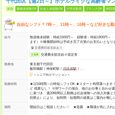
千代田区【週2日～】ホテルライクな高齢者マ
派遣
職種未経験OK
社会人未経験OK
大学生歓迎
ブランクOK
WEB
自由なシフト＊7時～、11時～、16時～など好きな
無資格未経験：時給1600円～ 経験者：時給1800円
給与
ます）※稼働開始時は手続き完了次第のお支払いとなり
交通費別途支給あり
交通費全額支給※規定有
交通費
東京都千代田区
勤務地
飯田橋駅
/
神保町駅
/
日比谷駅
/
…
＜シニア向けマンション＞
★1日6時間～の時短シフトOK ★スタート時間選べます！ 7:00～16
勤務時間
ど 残業なし！ ※Wワークの場合、他のお仕事と合わせ週
に基づき、週20時間以上勤務は社会保険への加入対象と
則禁止）により、短時間・短期間の就業はご案内が難し
開始日はご相談ください！ ★急募 ★職場が気に入れ
期間