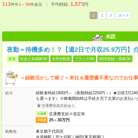
1,573
113
平均時給:
円
件中
1
～
50
件表示
1
2
3
次へ
未読
夜勤＝待機多め！？【週2日で月収25.9万円】
派遣
社会人未経験OK
大学生歓迎
ブランクOK
WEB登録・面接OK
＜経験活かして稼ぐ＞来社＆履歴書不要なのでお仕
経験者時給1800円～（夜勤時給2250円～）★日収3万
給与
も選べます）※稼働開始時は手続き完了次第のお支払い
交通費別途支給あり
交通費支給※規定有
交通費
25～30万円
月収例
東京都千代田区
勤務地
水道橋駅
/
市ケ谷駅
/
神田(東京都)駅
/
…