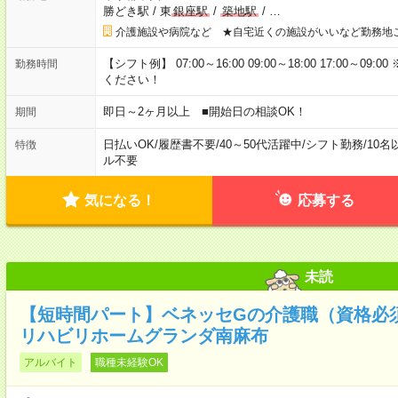
勝どき駅
/
東
銀座駅
/
築地駅
/
…
介護施設や病院など ★自宅近くの施設がいいなど勤務地
【シフト例】 07:00～16:00 09:00～18:00 17:00
勤務時間
ください！
即日～2ヶ月以上 ■開始日の相談OK！
期間
日払いOK
/
履歴書不要
/
40～50代活躍中
/
シフト勤務
/
10名
特徴
ル不要
気になる！
応募する
未読
【短時間パート】ベネッセGの介護職（資格必
リハビリホームグランダ南麻布
アルバイト
職種未経験OK