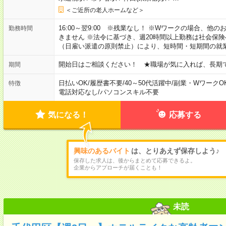
＜ご近所の老人ホームなど＞
16:00～翌9:00 ※残業なし！ ※Wワークの場合、他
勤務時間
きません ※法令に基づき、週20時間以上勤務は社会保
（日雇い派遣の原則禁止）により、短時間・短期間の就
開始日はご相談ください！ ★職場が気に入れば、長期
期間
日払いOK
/
履歴書不要
/
40～50代活躍中
/
副業・WワークO
特徴
電話対応なし
/
パソコンスキル不要
気になる！
応募する
興味のあるバイト
は、とりあえず保存しよう♪
保存した求人は、後からまとめて応募できるよ。
企業からアプローチが届くことも！
未読