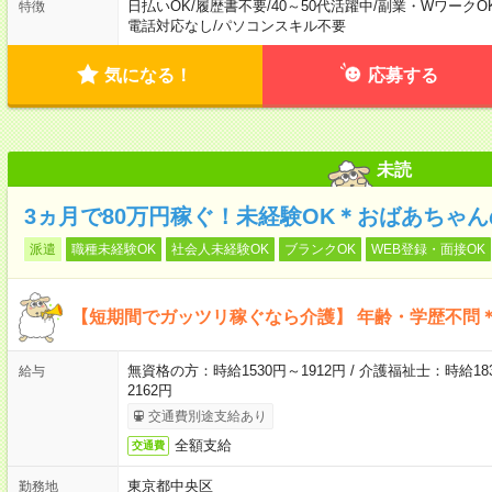
日払いOK
/
履歴書不要
/
40～50代活躍中
/
副業・WワークO
特徴
電話対応なし
/
パソコンスキル不要
気になる！
応募する
未読
3ヵ月で80万円稼ぐ！未経験OK＊おばあちゃ
派遣
職種未経験OK
社会人未経験OK
ブランクOK
WEB登録・面接OK
【短期間でガッツリ稼ぐなら介護】 年齢・学歴不問＊
無資格の方：時給1530円～1912円 / 介護福祉士：時給183
給与
2162円
交通費別途支給あり
全額支給
交通費
東京都中央区
勤務地