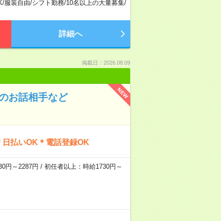
K
/
服装自由
/
シフト勤務
/
10名以上の大量募集
/
詳細へ
掲載日：2026.08.09
NEW
んのお話相手など
日払いOK＊電話登録OK
0円～2287円 / 初任者以上：時給1730円～