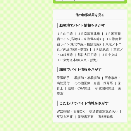
他の検索結果を見る
勤務地でバイト情報をさがす
ＪＲ山手線
ＪＲ京浜東北線
ＪＲ湘南新
宿ライン(高崎線－東海道本線)
ＪＲ湘南新
宿ライン(東北本線－横須賀線)
東京メトロ
丸ノ内線(池袋－荻窪)
ＪＲ総武線
東京メ
トロ銀座線
都営大江戸線
ＪＲ中央線
ＪＲ東海道本線(東京－熱海)
職種でバイト情報をさがす
看護助手
看護師・准看護師
医療事務・
病院受付
その他医療・介護・保育系
保
育士
治験・CRA関連
研究開発関連（医
療系）
こだわりでバイト情報をさがす
WEB登録・面接OK
交通費別途支給あり
英語力不要
履歴書不要
週5日勤務