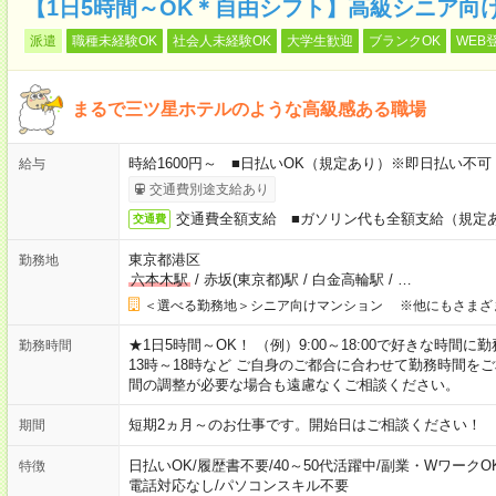
【1日5時間～OK＊自由シフト】高級シニア向
派遣
職種未経験OK
社会人未経験OK
大学生歓迎
ブランクOK
WEB
まるで三ツ星ホテルのような高級感ある職場
時給1600円～ ■日払いOK（規定あり）※即日払い不可
給与
交通費別途支給あり
交通費全額支給 ■ガソリン代も全額支給（規定
交通費
東京都港区
勤務地
六本木駅
/
赤坂(東京都)駅
/
白金高輪駅
/
…
＜選べる勤務地＞シニア向けマンション ※他にもさまざ
★1日5時間～OK！ （例）9:00～18:00で好きな時間に勤
勤務時間
13時～18時など ご自身のご都合に合わせて勤務時間を
間の調整が必要な場合も遠慮なくご相談ください。
短期2ヵ月～のお仕事です。開始日はご相談ください！
期間
日払いOK
/
履歴書不要
/
40～50代活躍中
/
副業・WワークO
特徴
電話対応なし
/
パソコンスキル不要