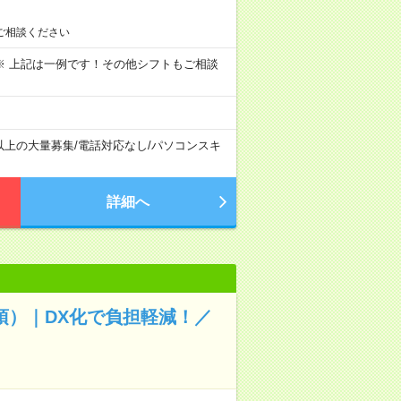
ご相談ください
～09:00 ※ 上記は一例です！その他シフトもご相談
以上の大量募集
/
電話対応なし
/
パソコンスキ
詳細へ
須）｜DX化で負担軽減！／