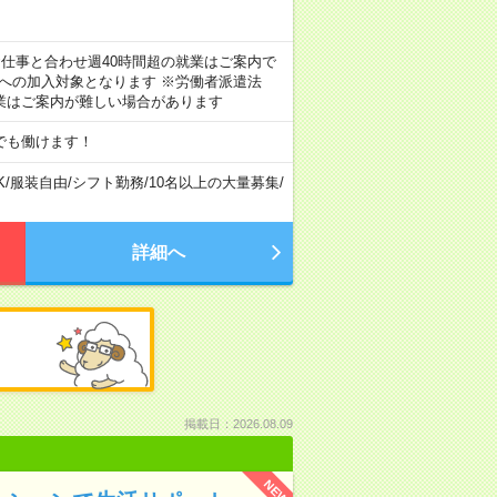
のお仕事と合わせ週40時間超の就業はご案内で
険への加入対象となります ※労働者派遣法
業はご案内が難しい場合があります
でも働けます！
K
/
服装自由
/
シフト勤務
/
10名以上の大量募集
/
詳細へ
掲載日：2026.08.09
NEW