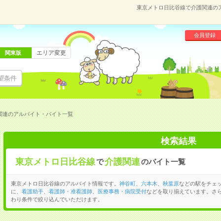
東京メトロ日比谷線で介護関連の
会員登録
エリア変更
関東版
望条件
関連のアルバイト・バイト一覧
検索結果
東京メトロ日比谷線
介護関連
で
のバイト一覧
東京メトロ日比谷線のアルバイト情報です。
神谷町
、
六本木
、
秋葉原
などの駅をチェ
に、
看護助手
、
看護師・准看護師
、
医療事務・病院受付
などを取り揃えています。さ
わり条件で絞り込んでいただけます。