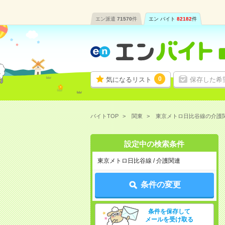
エン派遣
71570
件
エン バイト
82182
件
0
気になるリスト
保存した希
バイトTOP
関東
東京メトロ日比谷線の介護
設定中の検索条件
東京メトロ日比谷線 / 介護関連
条件の変更
条件を保存して
メールを受け取る