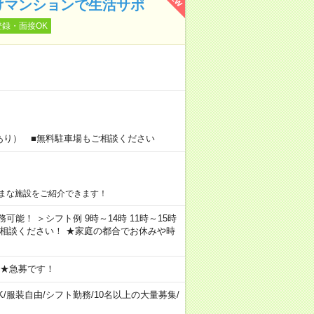
けマンションで生活サポ
登録・面接OK
あり） ■無料駐車場もご相談ください
まな施設をご紹介できます！
務可能！ ＞シフト例 9時～14時 11時～15時
ご相談ください！ ★家庭の都合でお休みや時
 ★急募です！
K
/
服装自由
/
シフト勤務
/
10名以上の大量募集
/