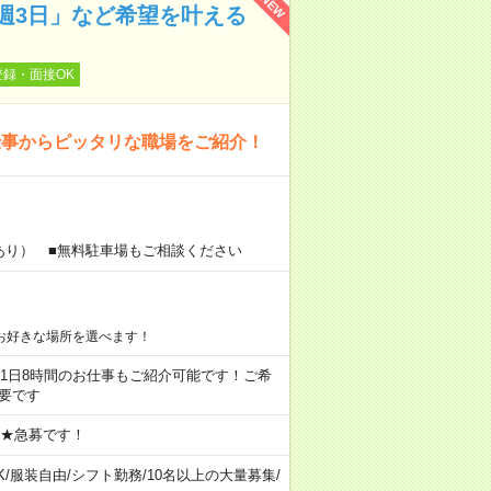
NEW
週3日」など希望を叶える
登録・面接OK
仕事からピッタリな職場をご紹介！
あり） ■無料駐車場もご相談ください
お好きな場所を選べます！
ちろん1日8時間のお仕事もご紹介可能です！ご希
要です
 ★急募です！
K
/
服装自由
/
シフト勤務
/
10名以上の大量募集
/