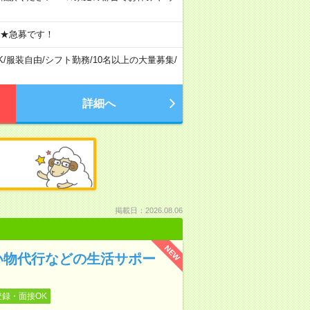
 ★急募です！
K
/
服装自由
/
シフト勤務
/
10名以上の大量募集
/
詳細へ
掲載日：2026.08.06
NEW
い物代行などの生活サポー
登録・面接OK