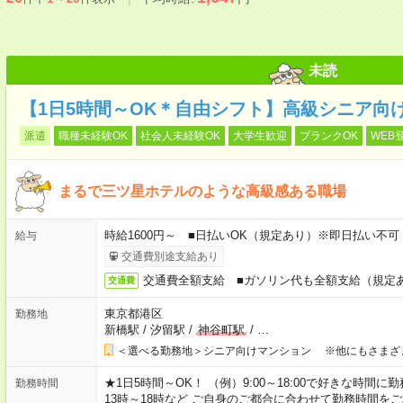
未読
【1日5時間～OK＊自由シフト】高級シニア向
派遣
職種未経験OK
社会人未経験OK
大学生歓迎
ブランクOK
WEB
まるで三ツ星ホテルのような高級感ある職場
時給1600円～ ■日払いOK（規定あり）※即日払い不可
給与
交通費別途支給あり
交通費全額支給 ■ガソリン代も全額支給（規定
交通費
東京都港区
勤務地
新橋駅
/
汐留駅
/
神谷町駅
/
…
＜選べる勤務地＞シニア向けマンション ※他にもさまざ
★1日5時間～OK！ （例）9:00～18:00で好きな時間に勤
勤務時間
13時～18時など ご自身のご都合に合わせて勤務時間を