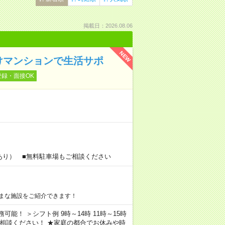
掲載日：2026.08.06
NEW
けマンションで生活サポ
登録・面接OK
あり） ■無料駐車場もご相談ください
まな施設をご紹介できます！
務可能！ ＞シフト例 9時～14時 11時～15時
ご相談ください！ ★家庭の都合でお休みや時