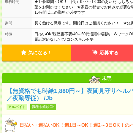
★1日5時間～OK！ （例）9:00～18:00のあいだ も
勤務時間
望をお聞かせください！★家庭の都合でお休みが必要な
15時間以上の勤務が必要です
長く働ける職場です。開始日はご相談ください！ ★短
期間
日払いOK
/
履歴書不要
/
40～50代活躍中
/
副業・WワークO
特徴
電話対応なし
/
パソコンスキル不要
気になる！
応募する
未読
【無資格でも時給1,880円～】夜間見守りヘル
／夜勤専従） /Jb
アルバイト
職種未経験OK
日払い・週払いOK！週1日～OK！週2～3日OK！の