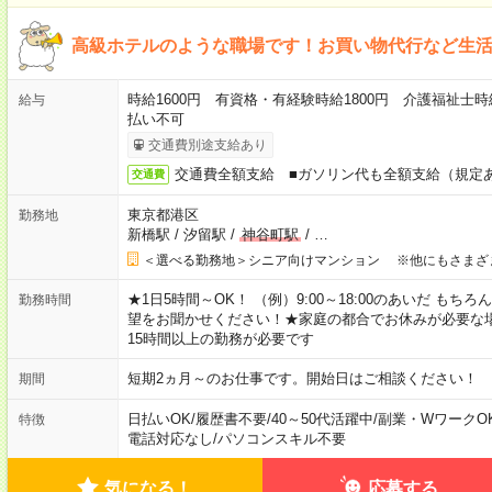
高級ホテルのような職場です！お買い物代行など生
時給1600円 有資格・有経験時給1800円 介護福祉士時
給与
払い不可
交通費別途支給あり
交通費全額支給 ■ガソリン代も全額支給（規定
交通費
東京都港区
勤務地
新橋駅
/
汐留駅
/
神谷町駅
/
…
＜選べる勤務地＞シニア向けマンション ※他にもさまざ
★1日5時間～OK！ （例）9:00～18:00のあいだ も
勤務時間
望をお聞かせください！★家庭の都合でお休みが必要な
15時間以上の勤務が必要です
短期2ヵ月～のお仕事です。開始日はご相談ください！
期間
日払いOK
/
履歴書不要
/
40～50代活躍中
/
副業・WワークO
特徴
電話対応なし
/
パソコンスキル不要
気になる！
応募する