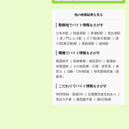
他の検索結果を見る
勤務地でバイト情報をさがす
六本木駅
秋葉原駅
茅場町駅
恵比寿駅
虎ノ門ヒルズ駅
八丁堀(東京都)駅
霞
ケ関(東京都)駅
東銀座駅
築地駅
職種でバイト情報をさがす
看護助手
医療事務・病院受付
看護師・
准看護師
その他医療・介護・保育系
保
育士
治験・CRA関連
研究開発関連（医
療系）
こだわりでバイト情報をさがす
WEB登録・面接OK
交通費別途支給あり
英語力不要
履歴書不要
週5日勤務