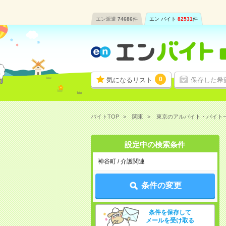
エン派遣
74686
件
エン バイト
82531
件
0
気になるリスト
保存した希
バイトTOP
関東
東京のアルバイト・バイト
設定中の検索条件
神谷町 / 介護関連
条件の変更
条件を保存して
メールを受け取る