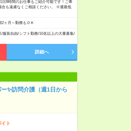
ちろん1日8時間のお仕事もご紹介可能です！ご希
場合も遠慮なくご相談ください。 ※週最低
期2ヶ月～勤務もＯＫ
K
/
服装自由
/
シフト勤務
/
10名以上の大量募集
/
詳細へ
パー✨訪問介護（週1日から
バイト