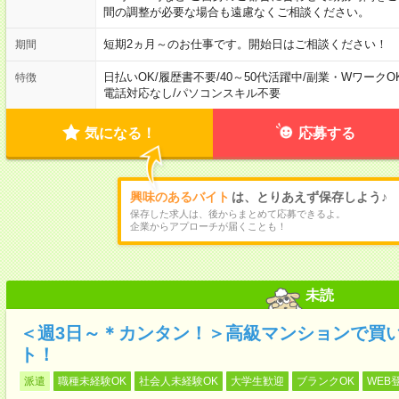
間の調整が必要な場合も遠慮なくご相談ください。
短期2ヵ月～のお仕事です。開始日はご相談ください！
期間
日払いOK
/
履歴書不要
/
40～50代活躍中
/
副業・WワークO
特徴
電話対応なし
/
パソコンスキル不要
気になる！
応募する
興味のあるバイト
は、とりあえず保存しよう♪
保存した求人は、後からまとめて応募できるよ。
企業からアプローチが届くことも！
未読
＜週3日～＊カンタン！＞高級マンションで買
ト！
派遣
職種未経験OK
社会人未経験OK
大学生歓迎
ブランクOK
WEB