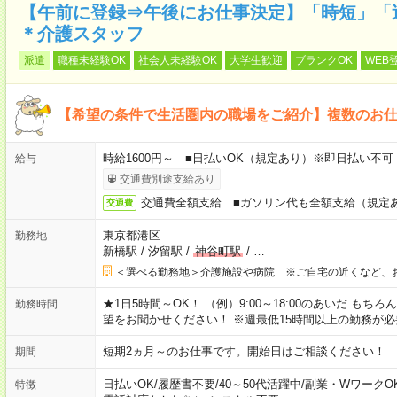
【午前に登録⇒午後にお仕事決定】「時短」「
＊介護スタッフ
派遣
職種未経験OK
社会人未経験OK
大学生歓迎
ブランクOK
WEB
【希望の条件で生活圏内の職場をご紹介】複数のお
時給1600円～ ■日払いOK（規定あり）※即日払い不可
給与
交通費別途支給あり
交通費全額支給 ■ガソリン代も全額支給（規定
交通費
東京都港区
勤務地
新橋駅
/
汐留駅
/
神谷町駅
/
…
＜選べる勤務地＞介護施設や病院 ※ご自宅の近くなど、
★1日5時間～OK！ （例）9:00～18:00のあいだ も
勤務時間
望をお聞かせください！ ※週最低15時間以上の勤務が必
短期2ヵ月～のお仕事です。開始日はご相談ください！
期間
日払いOK
/
履歴書不要
/
40～50代活躍中
/
副業・WワークO
特徴