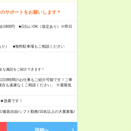
活のサポートをお願いします＊
給1900円 ■日払いOK（規定あり）※即日
あり） ■無料駐車場もご相談ください
まな施設をご紹介できます！
ちろん1日8時間のお仕事もご紹介可能です！ご希
場合も遠慮なくご相談ください。 ※週最低
 ★急募です！
K
/
服装自由
/
シフト勤務
/
10名以上の大量募集
/
詳細へ