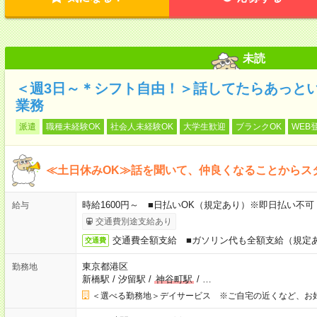
未読
＜週3日～＊シフト自由！＞話してたらあっと
業務
派遣
職種未経験OK
社会人未経験OK
大学生歓迎
ブランクOK
WEB
≪土日休みOK≫話を聞いて、仲良くなることからス
時給1600円～ ■日払いOK（規定あり）※即日払い不可
給与
交通費別途支給あり
交通費全額支給 ■ガソリン代も全額支給（規定
交通費
東京都港区
勤務地
新橋駅
/
汐留駅
/
神谷町駅
/
…
＜選べる勤務地＞デイサービス ※ご自宅の近くなど、お