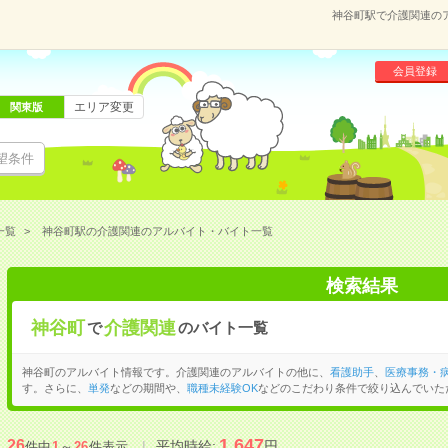
神谷町駅で介護関連の
会員登録
エリア変更
関東版
望条件
一覧
神谷町駅の介護関連のアルバイト・バイト一覧
検索結果
神谷町
介護関連
で
のバイト一覧
神谷町のアルバイト情報です。介護関連のアルバイトの他に、
看護助手
、
医療事務・
す。さらに、
単発
などの期間や、
職種未経験OK
などのこだわり条件で絞り込んでいた
1,647
26
平均時給:
円
件中
1
～
26
件表示