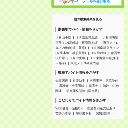
メールを受け取る
他の検索結果を見る
勤務地でバイト情報をさがす
ＪＲ山手線
ＪＲ京浜東北線
ＪＲ湘南新
宿ライン(高崎線－東海道本線)
東京メトロ
丸ノ内線(池袋－荻窪)
ＪＲ湘南新宿ライン
(東北本線－横須賀線)
ＪＲ総武線
都営大
江戸線
ＪＲ中央線
ＪＲ東海道本線(東京
－熱海)
東京メトロ半蔵門線
職種でバイト情報をさがす
介護関連
看護助手
医療事務・病院受付
看護師・准看護師
保育士
治験・CRA
関連
研究開発関連（医療系）
こだわりでバイト情報をさがす
WEB登録・面接OK
交通費別途支給あり
英語力不要
履歴書不要
週5日勤務