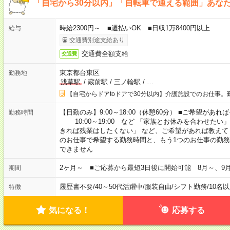
「自宅から30分以内」「自転車で通える範囲」あな
時給2300円～ ■週払いOK ■日収1万8400円以上
給与
交通費別途支給あり
交通費全額支給
交通費
東京都台東区
勤務地
浅草駅
/
蔵前駅
/
三ノ輪駅
/
…
【自宅からドアtoドアで30分以内】介護施設でのお仕事。
【日勤のみ】9:00～18:00（休憩60分） ■ご希望があれば
勤務時間
10:00～19:00 など 「家族とお休みを合わせたい
きれば残業はしたくない」 など、ご希望があれば教えて
のお仕事で希望する勤務時間と、もう1つのお仕事の勤務
できません
2ヶ月～ ■ご応募から最短3日後に開始可能 8月～、9
期間
履歴書不要
/
40～50代活躍中
/
服装自由
/
シフト勤務
/
10名
特徴
気になる！
応募する