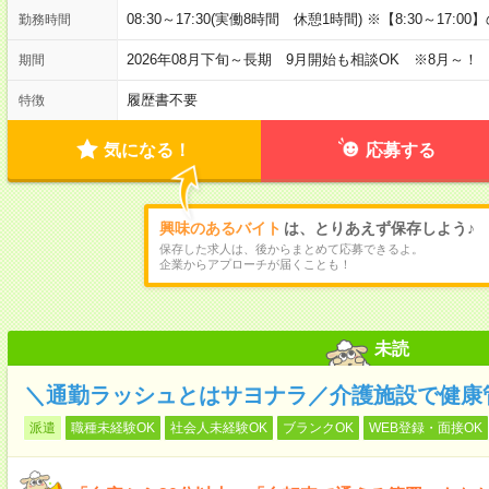
08:30～17:30(実働8時間 休憩1時間) ※【8:30～17:
勤務時間
2026年08月下旬～長期 9月開始も相談OK ※8月～！
期間
履歴書不要
特徴
気になる！
応募する
興味のあるバイト
は、とりあえず保存しよう♪
保存した求人は、後からまとめて応募できるよ。
企業からアプローチが届くことも！
未読
＼通勤ラッシュとはサヨナラ／介護施設で健康
派遣
職種未経験OK
社会人未経験OK
ブランクOK
WEB登録・面接OK