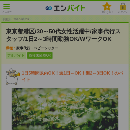
0
メニュー
気になる！
ログイン
掲載日 :2026
/
06
/
09
東京都港区/30～50代女性活躍中/家事代行ス
タッフ/1日2～3時間勤務OK/WワークOK
職種：
家事代行・ベビーシッター
アルバイト
職種未経験OK
1日5時間以内OK！週1日～OK！週2～3日OK！のバ
イト