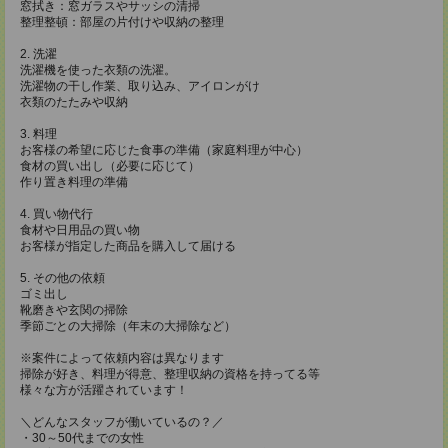
窓拭き：窓ガラスやサッシの清掃
整理整頓：部屋の片付けや収納の整理
2. 洗濯
洗濯機を使った衣類の洗濯。
洗濯物の干し作業、取り込み、アイロンがけ
衣類のたたみや収納
3. 料理
お客様の希望に応じた食事の準備（家庭料理が中心）
食材の買い出し（必要に応じて）
作り置き料理の準備
4. 買い物代行
食材や日用品の買い物
お客様が指定した商品を購入して届ける
5. その他の依頼
ゴミ出し
靴磨きや玄関の掃除
季節ごとの大掃除（年末の大掃除など）
※案件によって依頼内容は異なります
掃除が好き、料理が得意、整理収納の資格を持ってる等
様々な方が活躍されています！
＼どんなスタッフが働いているの？／
・30～50代までの女性