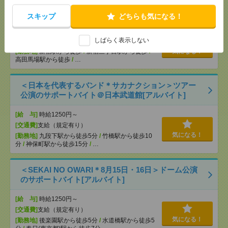
【シフト自由・現金手渡しOK】iPhoneなどスマホの
充電を繋げるだけ！[派遣]
スキップ
どちらも気になる！
[給 与]
時給1414円～ ▼日払いOK（規定あ
しばらく表示しない
り） ■初勤務手当あり ※規定による
[勤務地]
新宿駅から徒歩
/
新宿三丁目駅から徒歩
/
気になる！
高田馬場駅から徒歩
/
…
＜日本を代表するバンド＊サカナクション＞ツアー
公演のサポートバイト＠日本武道館[アルバイト]
[給 与]
時給1250円～
[交通費]
支給（規定有り）
気になる！
[勤務地]
九段下駅から徒歩5分
/
竹橋駅から徒歩10
分
/
神保町駅から徒歩15分
/
…
＜SEKAI NO OWARI＊8月15日・16日＞ドーム公演
のサポートバイト[アルバイト]
[給 与]
時給1250円～
[交通費]
支給（規定有り）
気になる！
[勤務地]
後楽園駅から徒歩5分
/
水道橋駅から徒歩5