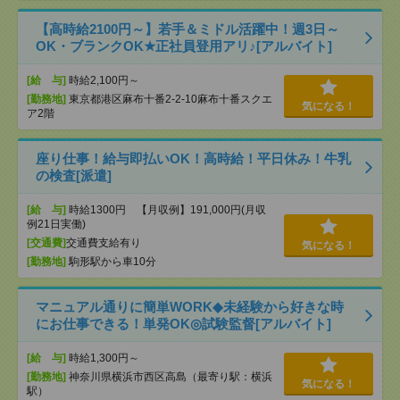
【高時給2100円～】若手＆ミドル活躍中！週3日～
OK・ブランクOK★正社員登用アリ♪[アルバイト]
[給 与]
時給2,100円～
[勤務地]
東京都港区麻布十番2-2-10麻布十番スクエ
気になる！
ア2階
座り仕事！給与即払いOK！高時給！平日休み！牛乳
の検査[派遣]
[給 与]
時給1300円 【月収例】191,000円(月収
例21日実働)
[交通費]
交通費支給有り
気になる！
[勤務地]
駒形駅から車10分
マニュアル通りに簡単WORK◆未経験から好きな時
にお仕事できる！単発OK◎試験監督[アルバイト]
[給 与]
時給1,300円～
[勤務地]
神奈川県横浜市西区高島（最寄り駅：横浜
気になる！
駅）