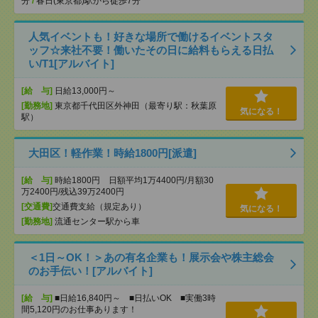
分
/
春日(東京都)駅から徒歩7分
人気イベントも！好きな場所で働けるイベントスタ
ッフ☆来社不要！働いたその日に給料もらえる日払
い/T1[アルバイト]
[給 与]
日給13,000円～
[勤務地]
東京都千代田区外神田（最寄り駅：秋葉原
気になる！
駅）
大田区！軽作業！時給1800円[派遣]
[給 与]
時給1800円 日額平均1万4400円/月額30
万2400円/残込39万2400円
[交通費]
交通費支給（規定あり）
気になる！
[勤務地]
流通センター駅から車
＜1日～OK！＞あの有名企業も！展示会や株主総会
のお手伝い！[アルバイト]
[給 与]
■日給16,840円～ ■日払いOK ■実働3時
間5,120円のお仕事あります！