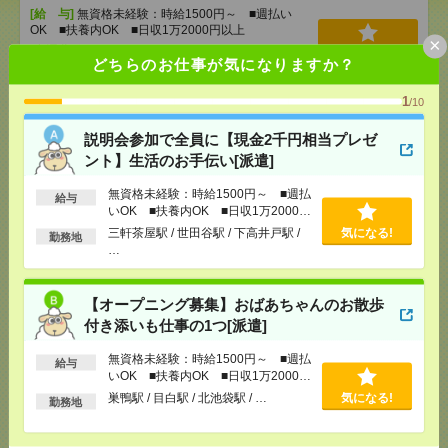
[給 与]
無資格未経験：時給1500円～ ■週払い
OK ■扶養内OK ■日収1万2000円以上
×
[交通費]
交通費全額支給
気になる！
どちらのお仕事が気になりますか？
[勤務地]
三軒茶屋駅
/
世田谷駅
/
下高井戸駅
/
…
1
/10
【オープニング募集】おばあちゃんのお散歩付き添
説明会参加で全員に【現金2千円相当プレゼ
いも仕事の1つ[派遣]
ント】生活のお手伝い[派遣]
[給 与]
無資格未経験：時給1500円～ ■週払い
無資格未経験：時給1500円～ ■週払
OK ■扶養内OK ■日収1万2000円以上
給与
いOK ■扶養内OK ■日収1万2000円
[交通費]
交通費全額支給
気になる！
以上
三軒茶屋駅 / 世田谷駅 / 下高井戸駅 /
気になる!
勤務地
[勤務地]
巣鴨駅
/
目白駅
/
北池袋駅
/
…
…
時給2600円＊ほぼ在宅！週3～4日＆16時迄OK！補助
【オープニング募集】おばあちゃんのお散歩
金申請のサポート業務[派遣]
付き添いも仕事の1つ[派遣]
[給 与]
時給2600円
無資格未経験：時給1500円～ ■週払
給与
[交通費]
全額支給
いOK ■扶養内OK ■日収1万2000円
気になる！
[勤務地]
八丁堀(東京都)駅から徒歩2分
/
茅場町駅か
以上
巣鴨駅 / 目白駅 / 北池袋駅 / …
気になる!
勤務地
ら徒歩6分