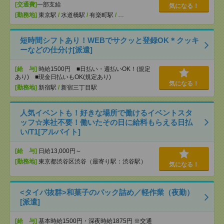
[交通費]
一部支給
気になる！
[勤務地]
東京駅
/
水道橋駅
/
有楽町駅
/
…
短時間シフトあり！WEBでサクッと登録OK＊クッキ
ーなどの仕分け[派遣]
[給 与]
時給1500円 ■日払い・週払いOK！(規定
あり) ■現金日払いもOK(規定あり)
気になる！
[勤務地]
新宿駅
/
新宿三丁目駅
人気イベントも！好きな場所で働けるイベントスタ
ッフ☆来社不要！働いたその日に給料もらえる日払
い/T1[アルバイト]
[給 与]
日給13,000円～
[勤務地]
東京都渋谷区渋谷（最寄り駅：渋谷駅）
気になる！
<タイパ抜群>和菓子のパック詰め／軽作業（夜勤）
[派遣]
[給 与]
基本時給1500円・深夜時給1875円 ※交通