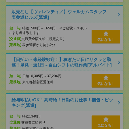
販売なし【ヴァレンティノ】ウェルカムスタッフ
表参道ヒルズ[派遣]
[給 与]
時給1500円～1650円 ※ご経験・スキル
により考慮致します
[交通費]
交通費全額支給（規定あり）
気になる！
[勤務地]
表参道駅から徒歩2分
【日払い・未経験歓迎！】稼ぎたい日にサクッと勤
務！単発・週1日～自由シフトの軽作業[アルバイト]
[給 与]
日給10,305円～37,204円
[勤務地]
東京都新宿区愛住町
気になる！
給与即払いOK！高時給！日勤のお仕事！梱包・ピッ
キング[派遣]
[給 与]
時給1340円
[交通費]
交通費支給有り
気になる！
[勤務地]
宇都宮駅から車10分