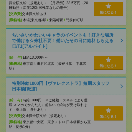
費全額支給（規定あり） 【月収例】28.5万円（20
日勤務＋深夜120h ※残業なしの場合）
気になる！
[交通費]
交通費支給あり
[勤務地]
木場(東京都)駅
/
東陽町駅
/
門前仲町駅
ちいさいかわいいキャラのイベントも！好きな場所
で働ける☆来社不要！働いたその日に給料もらえる
◎/T1[アルバイト]
[給 与]
日給13,000円～
[勤務地]
東京都世田谷区北沢（最寄り駅：下北沢
気になる！
駅）
特別時給1800円【ヴァレクストラ】短期スタッフ
日本橋[派遣]
[給 与]
時給1800円 ※ご経験・スキルにより優
遇 スマホでかんたんに前払いで給与が受け取れま
す（※上限、条件あり）
[交通費]
交通費全額支給（規定あり）
気になる！
[勤務地]
東京都中央区 東京メトロ 日本橋駅から直
結（徒歩1分）