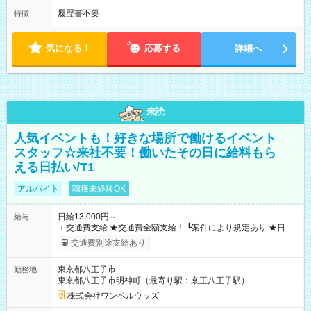
履歴書不要
特徴
気になる！
応募する
詳細へ
未読
人気イベントも！好きな場所で働けるイベント
スタッフ☆来社不要！働いたその日に給料もら
える日払い/T1
アルバイト
職種未経験OK
日給13,000円～
給与
＋交通費支給 ★交通費全額支給！ ┗案件により規定あり ★日払
いOK！（規定あり） ┗働いたその日に現金GET♪ お仕事後はコ
交通費別途支給あり
ンビニATMから 日払い分を引き落とせます！ 【試用期間】試
用期間なし
東京都八王子市
勤務地
東京都八王子市明神町（最寄り駅：京王八王子駅）
株式会社ワンベルウッズ