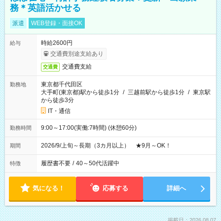
務＊英語活かせる
派遣
WEB登録・面接OK
時給2600円
給与
交通費別途支給あり
交通費支給
交通費
東京都千代田区
勤務地
大手町(東京都)駅から徒歩1分
/
三越前駅から徒歩1分
/
東京駅
から徒歩3分
IT・通信
9:00～17:00(実働:7時間) (休憩60分)
勤務時間
2026/9/上旬～長期（3カ月以上） ★9月～OK！
期間
履歴書不要
/
40～50代活躍中
特徴
気になる！
応募する
詳細へ
掲載日：2026.08.07