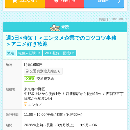
気になる！
応募する
詳細へ
掲載日：2026.08.07
未読
週3日×時短！＜エンタメ企業でのコツコツ事務
＞アニメ好き歓迎
派遣
職種未経験OK
WEB登録・面接OK
時給1650円
給与
交通費別途支給あり
交通費支給
交通費
東京都中野区
勤務地
中野坂上駅から徒歩1分
/
西新宿駅から徒歩15分
/
西新宿五丁
目駅から徒歩14分
エンタメ
11:00～16:00(実働:4時間) (休憩60分)
勤務時間
2026/9/上旬～長期（3カ月以上） ★9月～OK！
期間