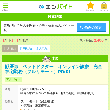
0
メニュー
気になる！
ログイン
検索結果
赤坂見附でその他医療・介護・保育系のバイト一
条件の変更
覧
1
2,400
件中
1
～
1
件表示
平均時給:
円
新着順
時給順
人気順
未読
獣医師 ペットドクター オンライン診療 完全
在宅勤務（フルリモート）PDr01
アルバイト
時給2,500円～2,500円
給与
社内基準に基づいて昇給あり 【試用期間】試用期間なし
フルリモート（完全在宅）
勤務地
＜事業所＞東京都港区