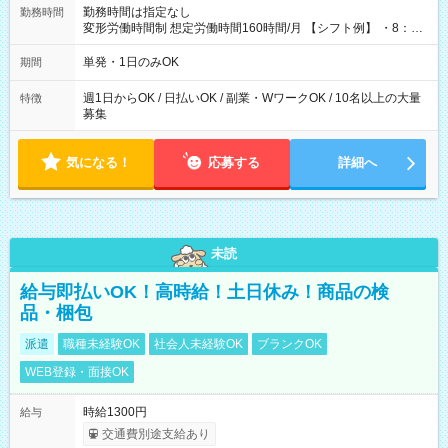
勤務時間は指定なし
勤務時間
変形労働時間制 想定労働時間160時間/月 【シフト例】 ・8：00
～21：00
単発・1日のみOK
期間
週1日からOK / 日払いOK / 副業・WワークOK / 10名以上の大量
特徴
募集
気になる！
応募する
詳細へ
未読
給与即払いOK！高時給！土日休み！商品の検
品・梱包
派遣
職種未経験OK
社会人未経験OK
ブランクOK
WEB登録・面接OK
時給1300円
給与
交通費別途支給あり