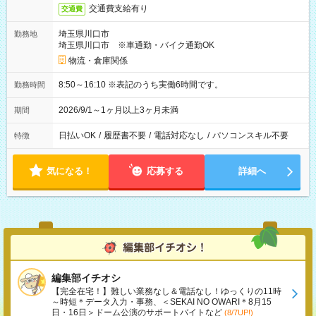
交通費支給有り
交通費
埼玉県川口市
勤務地
埼玉県川口市 ※車通勤・バイク通勤OK
物流・倉庫関係
8:50～16:10 ※表記のうち実働6時間です。
勤務時間
2026/9/1～1ヶ月以上3ヶ月未満
期間
日払いOK
/
履歴書不要
/
電話対応なし
/
パソコンスキル不要
特徴
気になる！
応募する
詳細へ
編集部イチオシ
【完全在宅！】難しい業務なし＆電話なし！ゆっくりの11時
～時短＊データ入力・事務、＜SEKAI NO OWARI＊8月15
日・16日＞ドーム公演のサポートバイトなど
(8/7UP!)