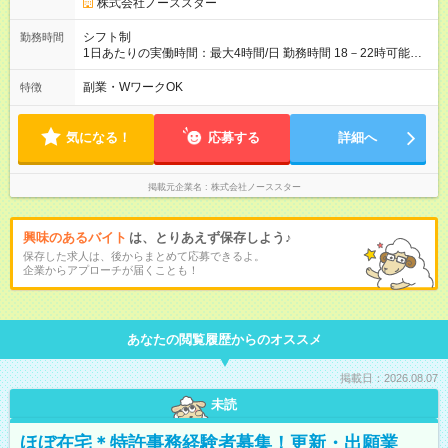
株式会社ノーススター
シフト制
勤務時間
1日あたりの実働時間：最大4時間/日 勤務時間 18－22時可能な
方
副業・WワークOK
特徴
気になる！
応募する
詳細へ
掲載元企業名
株式会社ノーススター
興味のあるバイト
は、とりあえず保存しよう♪
保存した求人は、後からまとめて応募できるよ。
企業からアプローチが届くことも！
あなたの閲覧履歴からのオススメ
掲載日：2026.08.07
未読
ほぼ在宅＊特許事務経験者募集！更新・出願業