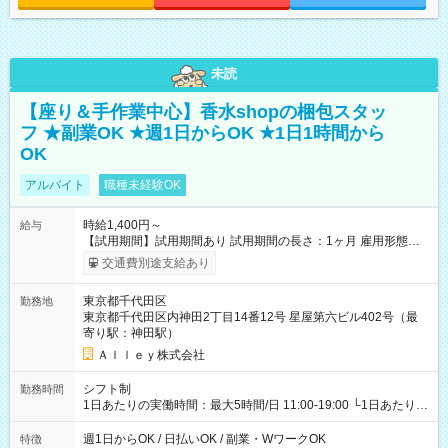
未読
【座り＆手作業中心】香水shopの梱包スタッ
フ ★副業OK ★週1日からOK ★1日1時間から
OK
アルバイト
職種未経験OK
時給1,400円～
給与
【試用期間】試用期間あり 試用期間の長さ：1ヶ月 雇用形態、
給与は本採用時と同じです。
交通費別途支給あり
東京都千代田区
勤務地
東京都千代田区内神田2丁目14番12号 星屋第六ビル402号（最
寄り駅：神田駅）
Ａｌｌｅｙ株式会社
シフト制
勤務時間
1日あたりの実働時間：最大5時間/日 11:00-19:00 └1日あたりの
実働時間：1-5時間 └上記の時間帯内であれば、いつでも勤務可
能！ └平日・土曜日の中で、お好きな曜日でご勤務いただけま
週1日からOK / 日払いOK / 副業・WワークOK
特徴