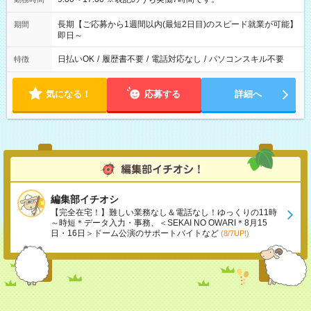
長期【ご応募から1週間以内(最短2日目)のスピード就業が可能】
期間
即日～
日払いOK
/
履歴書不要
/
電話対応なし
/
パソコンスキル不要
特徴
気になる！
応募する
詳細へ
編集部イチオシ
【完全在宅！】難しい業務なし＆電話なし！ゆっくりの11時
～時短＊データ入力・事務、＜SEKAI NO OWARI＊8月15
日・16日＞ドーム公演のサポートバイトなど
(8/7UP!)