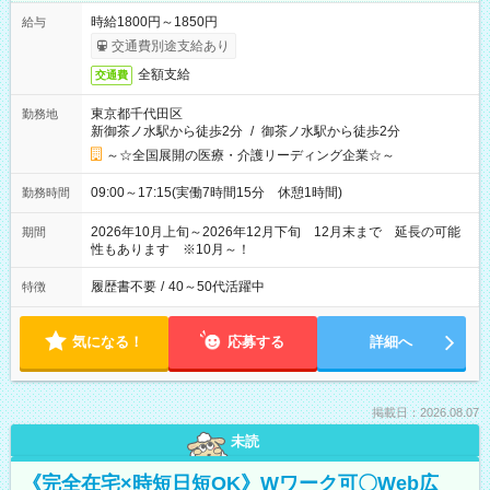
時給1800円～1850円
給与
交通費別途支給あり
全額支給
交通費
東京都千代田区
勤務地
新御茶ノ水駅から徒歩2分
/
御茶ノ水駅から徒歩2分
～☆全国展開の医療・介護リーディング企業☆～
09:00～17:15(実働7時間15分 休憩1時間)
勤務時間
2026年10月上旬～2026年12月下旬 12月末まで 延長の可能
期間
性もあります ※10月～！
履歴書不要
/
40～50代活躍中
特徴
気になる！
応募する
詳細へ
掲載日：2026.08.07
未読
《完全在宅×時短日短OK》Wワーク可〇Web広