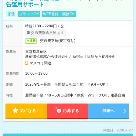
告運用サポート
派遣
ブランクOK
WEB登録・面接OK
時給2100～2200円＋交
給与
交通費別途支給あり
交通費支給(規定有り)
交通費
東京都新宿区
勤務地
新宿御苑前駅から徒歩3分
/
新宿三丁目駅から徒歩4分
マスコミ関連
10:00～19:00
勤務時間
2026/9/1～長期 ※開始日相談可能 ※9月～OK！
期間
履歴書不要
/
40～50代活躍中
/
副業・WワークOK
/
服装自由
特徴
気になる！
応募する
詳細へ
掲載日：2026.08.07