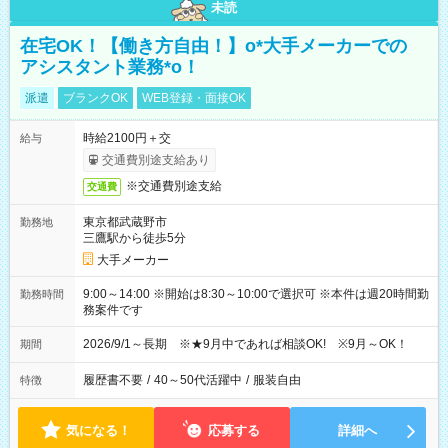
未読
在宅OK！【働き方自由！】o*大手メーカーでの
アシスタント業務*o！
派遣
ブランクOK
WEB登録・面接OK
時給2100円＋交
給与
交通費別途支給あり
※交通費別途支給
交通費
東京都武蔵野市
勤務地
三鷹駅から徒歩5分
大手メーカー
9:00～14:00 ※開始は8:30～10:00で選択可 ※本件は週20時間勤
勤務時間
務案件です
2026/9/1～長期 ※★9月中であれば相談OK! ※9月～OK！
期間
履歴書不要
/
40～50代活躍中
/
服装自由
特徴
気になる！
応募する
詳細へ