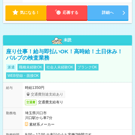
す！ 【シフト例】 ・11:00～14:00 ・16:30～19:00 ・13:00～
18:00 などのように、自由な働き方が可能なお仕事です！
気になる！
応募する
詳細へ
未読
座り仕事！給与即払いOK！高時給！土日休み！
バルブの検査業務
派遣
職種未経験OK
社会人未経験OK
ブランクOK
WEB登録・面接OK
時給1350円
給与
交通費別途支給あり
交通費支給有り
交通費
埼玉県川口市
勤務地
川口駅から車7分
素材系メーカー
9:00～17:00 ※表記のうち実働7時間です。
勤務時間