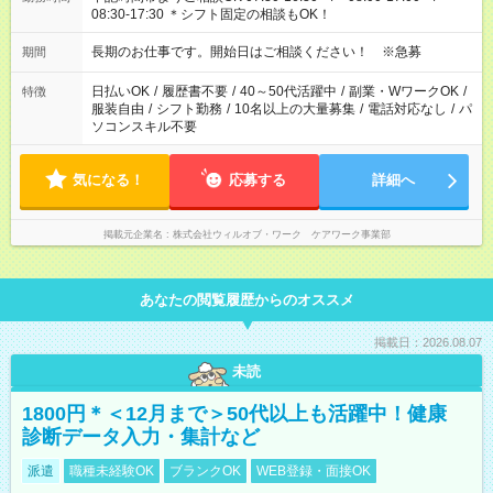
08:30-17:30 ＊シフト固定の相談もOK！
長期のお仕事です。開始日はご相談ください！ ※急募
期間
日払いOK
/
履歴書不要
/
40～50代活躍中
/
副業・WワークOK
/
特徴
服装自由
/
シフト勤務
/
10名以上の大量募集
/
電話対応なし
/
パ
ソコンスキル不要
気になる！
応募する
詳細へ
掲載元企業名
株式会社ウィルオブ・ワーク ケアワーク事業部
あなたの閲覧履歴からのオススメ
掲載日：2026.08.07
未読
1800円＊＜12月まで＞50代以上も活躍中！健康
診断データ入力・集計など
派遣
職種未経験OK
ブランクOK
WEB登録・面接OK