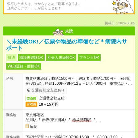
保存した求人は、後からまとめて応募できるよ。
企業からアプローチが届くことも！
掲載日：2026.08.05
未読
＼未経験OK!／伝票や物品の準備など＊病院内サ
ポート
派遣
職種未経験OK
社会人未経験OK
ブランクOK
WEB登録・面接OK
無資格未経験：時給1500円～ 経験者：時給1700円～ ■月収
給与
例(週3日)：時給1500円×8H×12日＝14万4000円 ※前払い・日
払い・週払いOK
交通費別途支給あり
交通費全額支給
交通費
10～15万円
月収例
東京都港区
勤務地
品川駅
/
赤坂(東京都)駅
/
赤坂見附駅
/
…
病院
下記時間帯よりご相談OK 07:30-16:30 / 08:00-17:00 /
勤務時間