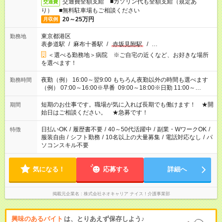
交通費全額支給 ■ガソリン代も全額支給（規定あ
交通費
り） ■無料駐車場もご相談ください
20～25万円
月収例
東京都港区
勤務地
表参道駅
/
麻布十番駅
/
赤坂見附駅
/
…
＜選べる勤務地＞病院 ※ご自宅の近くなど、お好きな場所
を選べます！
夜勤（例） 16:00～翌9:00 もちろん夜勤以外の時間も選べます
勤務時間
（例） 07:00～16:00※早番 09:00～18:00※日勤 11:00～
20:00※遅番 ※時間は、固定・選べる施設もあるので、ご希望が
あれば調整できます！ ※シフト制。勤務地により実働時間が異
短期のお仕事です。職場が気に入れば長期でも働けます！ ★開
期間
なります。★家庭の都合でお休みが必要な場合も遠慮なくご相談
始日はご相談ください。 ★急募です！
ください。
日払いOK
/
履歴書不要
/
40～50代活躍中
/
副業・WワークOK
/
特徴
服装自由
/
シフト勤務
/
10名以上の大量募集
/
電話対応なし
/
パ
ソコンスキル不要
気になる！
応募する
詳細へ
掲載元企業名
株式会社ネオキャリア ナイス！介護事業部
興味のあるバイト
は、とりあえず保存しよう♪