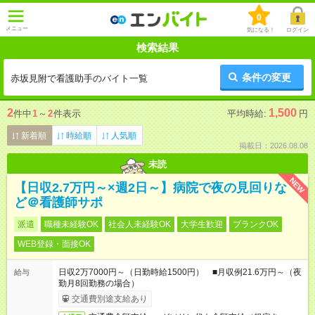
0
メニュー
気になる！
ログイン
検索結果
条件の変更
赤坂見附で看護助手のバイト一覧
2
1,500
件中
1
～
2
件表示
平均時給:
円
新着順
時給順
人気順
掲載日：2026.08.08
未読
NEW
【日収2.7万円～×週2日～】病院で夜の見回りな
ど＠看護師サポ
派遣
職種未経験OK
社会人未経験OK
大学生歓迎
ブランクOK
WEB登録・面接OK
日収2万7000円～（日勤時給1500円） ■月収例21.6万円～（夜
給与
勤月8回勤務の場合）
交通費別途支給あり