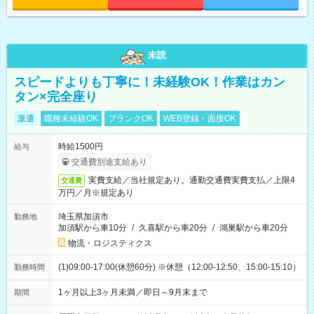
未読
スピードよりも丁寧に！未経験OK！作業はカン
タン×完全座り
派遣
職種未経験OK
ブランクOK
WEB登録・面接OK
時給1500円
給与
交通費別途支給あり
実費支給／当社規定あり。通勤交通費実費支払／上限4
交通費
万円／月※規定あり
埼玉県加須市
勤務地
加須駅から車10分
/
久喜駅から車20分
/
鴻巣駅から車20分
物流・ロジスティクス
(1)09:00-17:00(休憩60分) ※休憩（12:00-12:50、15:00-15:10）
勤務時間
1ヶ月以上3ヶ月未満／即日～9月末まで
期間