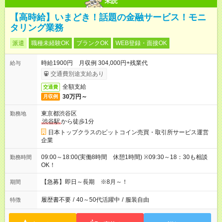
未読
【高時給】いまどき！話題の金融サービス！モニ
タリング業務
派遣
職種未経験OK
ブランクOK
WEB登録・面接OK
時給1900円 月収例 304,000円+残業代
給与
交通費別途支給あり
全額支給
交通費
30万円～
月収例
東京都渋谷区
勤務地
渋谷駅
から徒歩1分
日本トップクラスのビットコイン売買・取引所サービス運営
企業
09:00～18:00(実働8時間 休憩1時間) ※09:30～18：30も相談
勤務時間
OK！
【急募】即日～長期 ※8月～！
期間
履歴書不要
/
40～50代活躍中
/
服装自由
特徴