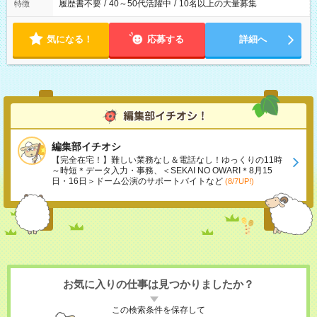
履歴書不要
/
40～50代活躍中
/
10名以上の大量募集
特徴
気になる！
応募する
詳細へ
編集部イチオシ
【完全在宅！】難しい業務なし＆電話なし！ゆっくりの11時
～時短＊データ入力・事務、＜SEKAI NO OWARI＊8月15
日・16日＞ドーム公演のサポートバイトなど
(8/7UP!)
お気に入りの仕事は見つかりましたか？
この検索条件を保存して