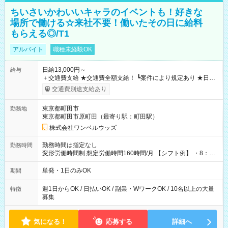
ちいさいかわいいキャラのイベントも！好きな
場所で働ける☆来社不要！働いたその日に給料
もらえる◎/T1
アルバイト
職種未経験OK
日給13,000円～
給与
＋交通費支給 ★交通費全額支給！ ┗案件により規定あり ★日払
いOK！（規定あり） ┗働いたその日に現金GET♪ お仕事後はコ
交通費別途支給あり
ンビニATMから 日払い分を引き落とせます！ 【試用期間】試
用期間なし
東京都町田市
勤務地
東京都町田市原町田（最寄り駅：町田駅）
株式会社ワンベルウッズ
勤務時間は指定なし
勤務時間
変形労働時間制 想定労働時間160時間/月 【シフト例】 ・8：00
～21：00
単発・1日のみOK
期間
週1日からOK / 日払いOK / 副業・WワークOK / 10名以上の大量
特徴
募集
気になる！
応募する
詳細へ