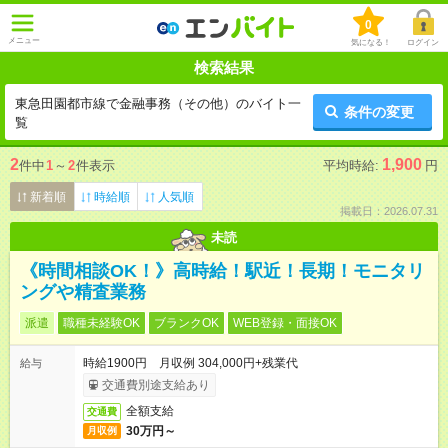
0
メニュー
気になる！
ログイン
検索結果
東急田園都市線で金融事務（その他）のバイト一
条件の変更
覧
2
1,900
件中
1
～
2
件表示
平均時給:
円
新着順
時給順
人気順
掲載日：2026.07.31
未読
《時間相談OK！》高時給！駅近！長期！モニタリ
ングや精査業務
派遣
職種未経験OK
ブランクOK
WEB登録・面接OK
時給1900円 月収例 304,000円+残業代
給与
交通費別途支給あり
全額支給
交通費
30万円～
月収例