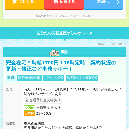
気になる！
応募する
詳細へ
掲載元企業名
パーソルテンプスタッフ株式会社
あなたの閲覧履歴からのオススメ
掲載日：2026.08.07
未読
完全在宅＊時給1700円！16時定時！契約状況の
更新・修正など事務サポート
派遣
職種未経験OK
ブランクOK
WEB登録・面接OK
時給1700円＋交 【月収例】272,000円～ ■給与の前払いが可
給与
能な速払いサービスあり
交通費別途支給あり
交通費支給あり
交通費
25～30万円
月収例
東京都品川区
勤務地
五反田駅から徒歩7分
/
大崎広小路駅から徒歩5分