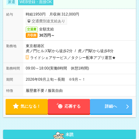
派遣
WEB登録・面接OK
時給1950円 月収例 312,000円
給与
交通費別途支給あり
全額支給
交通費
30万円～
月収例
東京都港区
勤務地
虎ノ門ヒルズ駅から徒歩2分
/
虎ノ門駅から徒歩8分
ライドシェアサービス／タクシー配車アプリ運営★
09:00～18:00(実働8時間 休憩1時間)
勤務時間
2026年09月上旬～長期 ※9月～！
期間
履歴書不要
/
服装自由
特徴
気になる！
応募する
詳細へ
未読