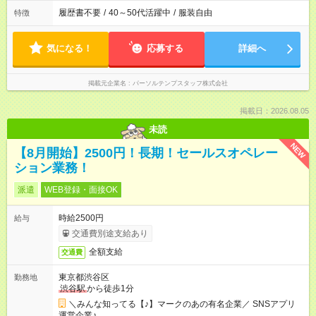
履歴書不要
/
40～50代活躍中
/
服装自由
特徴
気になる！
応募する
詳細へ
掲載元企業名
パーソルテンプスタッフ株式会社
掲載日：2026.08.05
未読
NEW
【8月開始】2500円！長期！セールスオペレー
ション業務！
派遣
WEB登録・面接OK
時給2500円
給与
交通費別途支給あり
全額支給
交通費
東京都渋谷区
勤務地
渋谷駅
から徒歩1分
＼みんな知ってる【♪】マークのあの有名企業／ SNSアプリ
運営企業♪