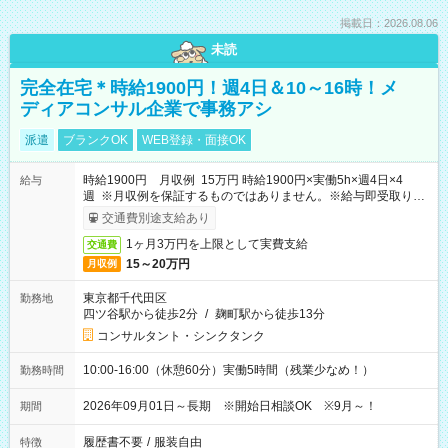
掲載日：2026.08.06
未読
完全在宅＊時給1900円！週4日＆10～16時！メ
ディアコンサル企業で事務アシ
派遣
ブランクOK
WEB登録・面接OK
時給1900円 月収例 15万円 時給1900円×実働5h×週4日×4
給与
週 ※月収例を保証するものではありません。※給与即受取りサ
ービス利用可（利用条件有）
交通費別途支給あり
1ヶ月3万円を上限として実費支給
交通費
15～20万円
月収例
東京都千代田区
勤務地
四ツ谷駅から徒歩2分
/
麹町駅から徒歩13分
コンサルタント・シンクタンク
10:00-16:00（休憩60分）実働5時間（残業少なめ！）
勤務時間
2026年09月01日～長期 ※開始日相談OK ※9月～！
期間
履歴書不要
/
服装自由
特徴