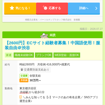
気になる！
応募する
詳細へ
掲載元企業名
パーソルテンプスタッフ株式会社 首都圏
掲載日：2026.07.27
未読
【2600円】ECサイト経験者募集！中国語使用！服
装自由＠渋谷
派遣
職種未経験OK
ブランクOK
WEB登録・面接OK
時給2600円 月収例 416,000円+残業代
給与
交通費別途支給あり
全額支給
交通費
30万円～
月収例
東京都渋谷区
勤務地
渋谷駅
から徒歩1分
＼みんな知ってる【♪】マークのあの有名企業／ SNSアプリ
運営企業♪