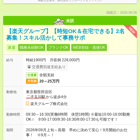
掲載元企業名
株式会社リクルートスタッフィング
掲載日：2026.08.06
未読
NEW
【楽天グループ】【時短OK＆在宅できる】2名
募集！スキル活かして事務サポ
派遣
職種未経験OK
ブランクOK
WEB登録・面接OK
時給1900円 月収例 228,000円
給与
交通費別途支給あり
全額支給
交通費
20～25万円
月収例
東京都世田谷区
勤務地
二子玉川駅
から徒歩4分
楽天グループ株式会社
09:30～16:30(実働6時間 休憩1時間) ※最短10:00-16:00勤務
勤務時間
OK☆ 9:00-17:00/9:30-16:30/9:00-17:30も可能です！
2026年09月上旬～長期 早めに決めて安心！9月開始のお仕
期間
事！ ※9月～！