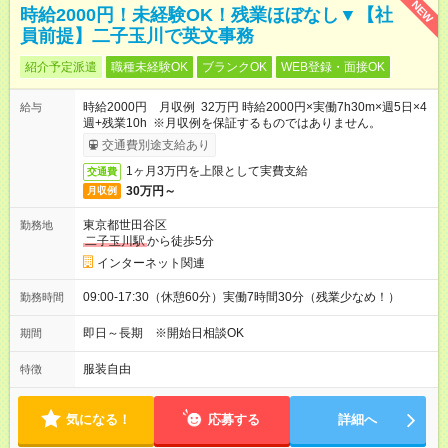
NEW
時給2000円！未経験OK！残業ほぼなし▼【社
員前提】二子玉川で英文事務
紹介予定派遣
職種未経験OK
ブランクOK
WEB登録・面接OK
時給2000円 月収例 32万円 時給2000円×実働7h30m×週5日×4
給与
週+残業10h ※月収例を保証するものではありません。
交通費別途支給あり
1ヶ月3万円を上限として実費支給
交通費
30万円～
月収例
東京都世田谷区
勤務地
二子玉川駅
から徒歩5分
インターネット関連
09:00-17:30（休憩60分）実働7時間30分（残業少なめ！）
勤務時間
即日～長期 ※開始日相談OK
期間
服装自由
特徴
気になる！
応募する
詳細へ