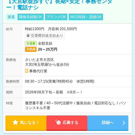
【大宮駅徒歩すぐ】長期×安定！事務センタ
ー！電話ナシ
派遣
職種未経験OK
ブランクOK
WEB登録・面接OK
時給1300円 月収例 201,500円
給与
交通費別途支給あり
全額支給
交通費
20～25万円
月収例
さいたま市大宮区
勤務地
大宮(埼玉県)駅から徒歩3分
事務代行業
08:30～17:15(実働7時間45分 休憩1時間)
勤務時間
2026年08月下旬～長期 ※8月～！
期間
履歴書不要
/
40～50代活躍中
/
服装自由
/
電話対応なし
/
パソ
特徴
コンスキル不要
気になる！
応募する
詳細へ