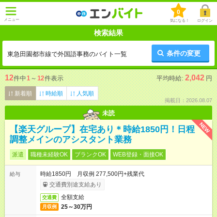
0
メニュー
気になる！
ログイン
検索結果
条件の変更
東急田園都市線で外国語事務のバイト一覧
12
2,042
件中
1
～
12
件表示
平均時給:
円
新着順
時給順
人気順
掲載日：2026.08.07
未読
NEW
【楽天グループ】在宅あり＊時給1850円！日程
調整メインのアシスタント業務
派遣
職種未経験OK
ブランクOK
WEB登録・面接OK
時給1850円 月収例 277,500円+残業代
給与
交通費別途支給あり
全額支給
交通費
25～30万円
月収例