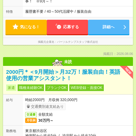
事！ ※9月～！
履歴書不要
/
40～50代活躍中
/
服装自由
特徴
気になる！
応募する
詳細へ
掲載元企業名
パーソルテンプスタッフ株式会社
掲載日：2026.08.06
未読
NEW
2000円＊＜9月開始＞月32万！服装自由！英語
使用の営業アシスタント！
派遣
職種未経験OK
ブランクOK
WEB登録・面接OK
時給2000円 月収例 320,000円
給与
交通費別途支給あり
全額支給
交通費
30万円～
月収例
東京都渋谷区
勤務地
神泉駅から徒歩5分
/
渋谷駅
から徒歩10分