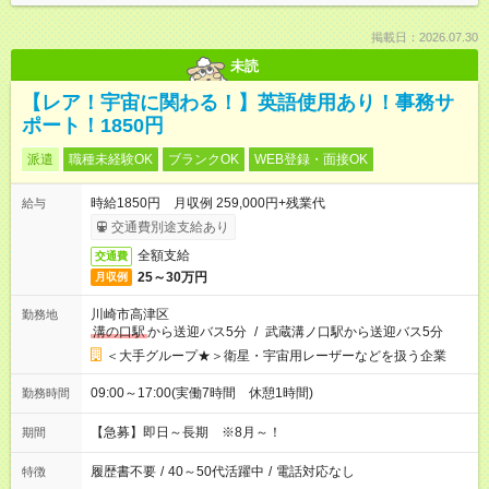
掲載日：2026.07.30
未読
【レア！宇宙に関わる！】英語使用あり！事務サ
ポート！1850円
派遣
職種未経験OK
ブランクOK
WEB登録・面接OK
時給1850円 月収例 259,000円+残業代
給与
交通費別途支給あり
全額支給
交通費
25～30万円
月収例
川崎市高津区
勤務地
溝の口駅
から送迎バス5分
/
武蔵溝ノ口駅から送迎バス5分
＜大手グループ★＞衛星・宇宙用レーザーなどを扱う企業
09:00～17:00(実働7時間 休憩1時間)
勤務時間
【急募】即日～長期 ※8月～！
期間
履歴書不要
/
40～50代活躍中
/
電話対応なし
特徴