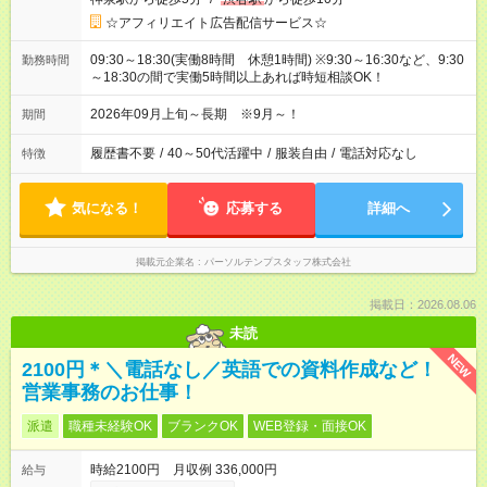
☆アフィリエイト広告配信サービス☆
09:30～18:30(実働8時間 休憩1時間) ※9:30～16:30など、9:30
勤務時間
～18:30の間で実働5時間以上あれば時短相談OK！
2026年09月上旬～長期 ※9月～！
期間
履歴書不要
/
40～50代活躍中
/
服装自由
/
電話対応なし
特徴
気になる！
応募する
詳細へ
掲載元企業名
パーソルテンプスタッフ株式会社
掲載日：2026.08.06
未読
NEW
2100円＊＼電話なし／英語での資料作成など！
営業事務のお仕事！
派遣
職種未経験OK
ブランクOK
WEB登録・面接OK
時給2100円 月収例 336,000円
給与