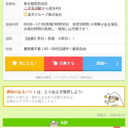
東京都世田谷区
勤務地
二子玉川駅
から徒歩4分
楽天グループ株式会社
09:00～17:30(実働7時間30分 休憩1時間) ※用事がある場合、
勤務時間
出退社時間の前倒し・後倒しは可能です！
【急募】即日～長期 ※即日～！
期間
履歴書不要
/
40～50代活躍中
/
服装自由
特徴
気になる！
応募する
詳細へ
掲載元企業名
パーソルテンプスタッフ株式会社
興味のあるバイト
は、とりあえず保存しよう♪
保存した求人は、後からまとめて応募できるよ。
企業からアプローチが届くことも！
掲載日：2026.08.07
未読