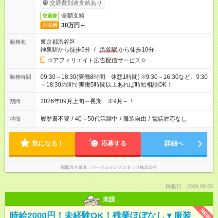
交通費別途支給あり
全額支給
交通費
30万円～
月収例
東京都渋谷区
勤務地
神泉駅から徒歩5分
/
渋谷駅
から徒歩10分
☆アフィリエイト広告配信サービス☆
09:30～18:30(実働8時間 休憩1時間) ※9:30～16:30など、9:30
勤務時間
～18:30の間で実働5時間以上あれば時短相談OK！
2026年09月上旬～長期 ※9月～！
期間
履歴書不要
/
40～50代活躍中
/
服装自由
/
電話対応なし
特徴
気になる！
応募する
詳細へ
掲載元企業名
パーソルテンプスタッフ株式会社
掲載日：2026.08.06
未読
NEW
時給2000円！未経験OK！残業ほぼなし▼服装