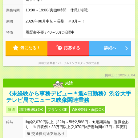
10:00～19:00(実働8時間 休憩1時間)
勤務時間
2026年08月中旬～長期 ※8月～！
期間
履歴書不要
/
40～50代活躍中
特徴
気になる！
応募する
詳細へ
掲載元企業名
パーソルテンプスタッフ株式会社
掲載日：2026.08.04
未読
《未経験から事務デビュー＊週4日勤務》渋谷大手
テレビ局でニュース映像関連業務
派遣
職種未経験OK
ブランクOK
WEB登録・面接OK
時給2,070円以上（22時～5時2,588円）★定期昇給・退職金あ
給与
り ※月収例：33万円以上(2,070円×所定時間×17日）深夜割増
手当含む
交通費別途支給あり