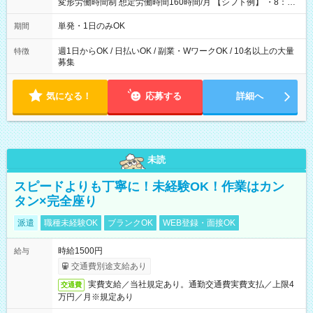
変形労働時間制 想定労働時間160時間/月 【シフト例】 ・8：00
～21：00
単発・1日のみOK
期間
週1日からOK / 日払いOK / 副業・WワークOK / 10名以上の大量
特徴
募集
気になる！
応募する
詳細へ
未読
スピードよりも丁寧に！未経験OK！作業はカン
タン×完全座り
派遣
職種未経験OK
ブランクOK
WEB登録・面接OK
時給1500円
給与
交通費別途支給あり
実費支給／当社規定あり。通勤交通費実費支払／上限4
交通費
万円／月※規定あり