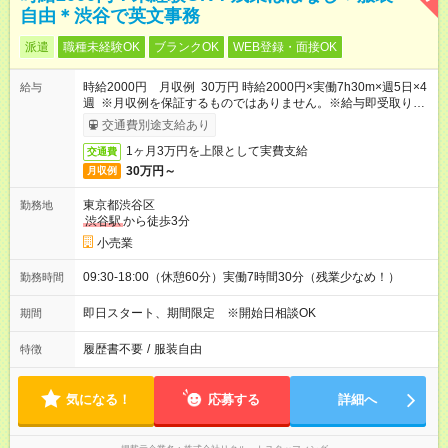
自由＊渋谷で英文事務
派遣
職種未経験OK
ブランクOK
WEB登録・面接OK
時給2000円 月収例 30万円 時給2000円×実働7h30m×週5日×4
給与
週 ※月収例を保証するものではありません。※給与即受取りサ
ービス利用可（利用条件有）
交通費別途支給あり
1ヶ月3万円を上限として実費支給
交通費
30万円～
月収例
東京都渋谷区
勤務地
渋谷駅
から徒歩3分
小売業
09:30-18:00（休憩60分）実働7時間30分（残業少なめ！）
勤務時間
即日スタート、期間限定 ※開始日相談OK
期間
履歴書不要
/
服装自由
特徴
気になる！
応募する
詳細へ