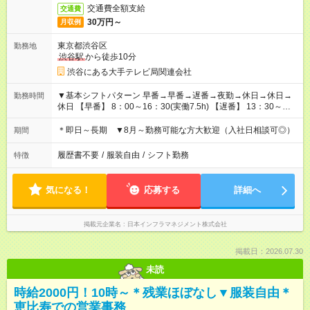
交通費全額支給
交通費
30万円～
月収例
東京都渋谷区
勤務地
渋谷駅
から徒歩10分
渋谷にある大手テレビ局関連会社
▼基本シフトパターン 早番→早番→遅番→夜勤→休日→休日→
勤務時間
休日 【早番】 8：00～16：30(実働7.5h) 【遅番】 13：30～
22：00(実働7.5h) 【夜勤】 21：00～翌9：30(実働11.5h) 曜日
固定のため予定も立てやすいのもうれしいポイント！ 深夜割増
＊即日～長期 ▼8月～勤務可能な方大歓迎（入社日相談可◎）
期間
手当も出るので少ない勤務日数で効率よく稼げるお仕事です◎
履歴書不要
/
服装自由
/
シフト勤務
特徴
気になる！
応募する
詳細へ
掲載元企業名
日本インフラマネジメント株式会社
掲載日：2026.07.30
未読
時給2000円！10時～＊残業ほぼなし▼服装自由＊
恵比寿での営業事務