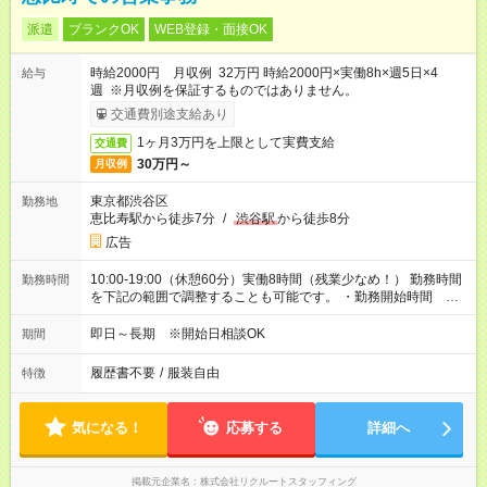
派遣
ブランクOK
WEB登録・面接OK
時給2000円 月収例 32万円 時給2000円×実働8h×週5日×4
給与
週 ※月収例を保証するものではありません。
交通費別途支給あり
1ヶ月3万円を上限として実費支給
交通費
30万円～
月収例
東京都渋谷区
勤務地
恵比寿駅から徒歩7分
/
渋谷駅
から徒歩8分
広告
10:00-19:00（休憩60分）実働8時間（残業少なめ！） 勤務時間
勤務時間
を下記の範囲で調整することも可能です。 ・勤務開始時間
09:00～10:00 ・勤務終了時間 16:00～19:00 ・実働 06:00～
08:00
即日～長期 ※開始日相談OK
期間
履歴書不要
/
服装自由
特徴
気になる！
応募する
詳細へ
掲載元企業名
株式会社リクルートスタッフィング