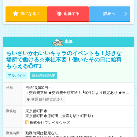
気になる！
応募する
詳細へ
未読
ちいさいかわいいキャラのイベントも！好きな
場所で働ける☆来社不要！働いたその日に給料
もらえる◎/T1
アルバイト
職種未経験OK
日給13,000円～
給与
＋交通費支給 ★交通費全額支給！ ┗案件により規定あり ★日払
いOK！（規定あり） ┗働いたその日に現金GET♪ お仕事後はコ
交通費別途支給あり
ンビニATMから 日払い分を引き落とせます！ 【試用期間】試
用期間なし
東京都町田市
勤務地
東京都町田市原町田（最寄り駅：町田駅）
株式会社ワンベルウッズ
勤務時間は指定なし
勤務時間