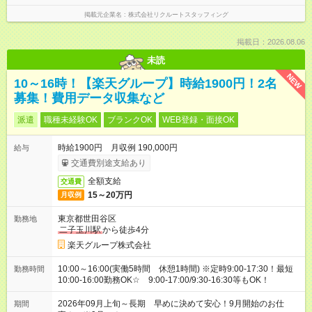
掲載元企業名
株式会社リクルートスタッフィング
掲載日：2026.08.06
未読
NEW
10～16時！【楽天グループ】時給1900円！2名
募集！費用データ収集など
派遣
職種未経験OK
ブランクOK
WEB登録・面接OK
時給1900円 月収例 190,000円
給与
交通費別途支給あり
全額支給
交通費
15～20万円
月収例
東京都世田谷区
勤務地
二子玉川駅
から徒歩4分
楽天グループ株式会社
10:00～16:00(実働5時間 休憩1時間) ※定時9:00-17:30！最短
勤務時間
10:00-16:00勤務OK☆ 9:00-17:00/9:30-16:30等もOK！
2026年09月上旬～長期 早めに決めて安心！9月開始のお仕
期間