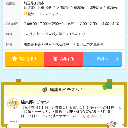
埼玉県加須市
勤務地
加須駅から車10分
/
久喜駅から車20分
/
鴻巣駅から車20分
物流・ロジスティクス
(1)09:00-17:00(休憩60分) ※休憩（12:00-12:50、15:00-15:10）
勤務時間
1ヶ月以上3ヶ月未満／即日～9月末まで
期間
履歴書不要
/
40～50代活躍中
/
10名以上の大量募集
特徴
気になる！
応募する
詳細へ
編集部イチオシ
【完全在宅！】難しい業務なし＆電話なし！ゆっくりの11時
～時短＊データ入力・事務、＜SEKAI NO OWARI＊8月15
日・16日＞ドーム公演のサポートバイトなど
(8/7UP!)