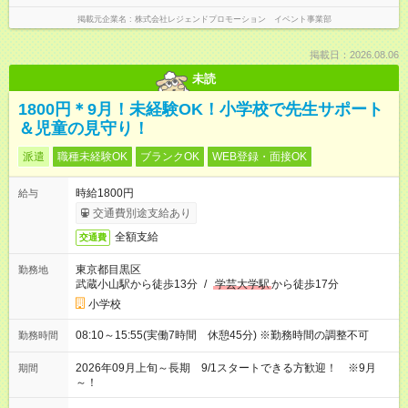
掲載元企業名
株式会社レジェンドプロモーション イベント事業部
掲載日：2026.08.06
未読
1800円＊9月！未経験OK！小学校で先生サポート
＆児童の見守り！
派遣
職種未経験OK
ブランクOK
WEB登録・面接OK
時給1800円
給与
交通費別途支給あり
全額支給
交通費
東京都目黒区
勤務地
武蔵小山駅から徒歩13分
/
学芸大学駅
から徒歩17分
小学校
08:10～15:55(実働7時間 休憩45分) ※勤務時間の調整不可
勤務時間
2026年09月上旬～長期 9/1スタートできる方歓迎！ ※9月
期間
～！