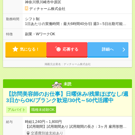
神奈川県川崎市中原区
ディチャーム株式会社
シフト制
勤務時間
1日あたりの実働時間：最大6時間40分/日 週3～5日出勤可能な
方 （シフト例） 9:00～16:40（休憩1時間含む） ご希望に合わせ
て勤務終了時間はご相談可能です ※勤務地により多少の前後
副業・WワークOK
特徴
有・移動時間別
気になる！
応募する
詳細へ
掲載元企業名
ディチャーム株式会社
未読
【訪問美容師のお仕事】日曜休み/残業ほぼなし/週
3日からOK/ブランク歓迎/30代～50代活躍中
アルバイト
職種未経験OK
時給1,240円～1,800円
給与
【試用期間】試用期間あり 試用期間の長さ：3ヶ月 雇用形態、
給与は本採用時と同じです。
交通費別途支給あり