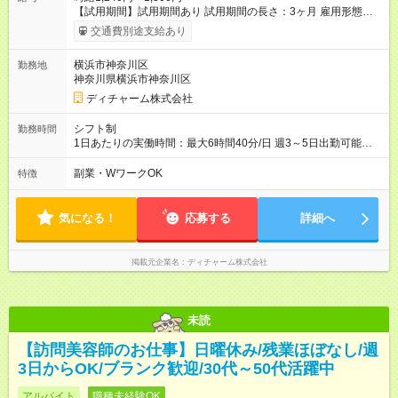
【試用期間】試用期間あり 試用期間の長さ：3ヶ月 雇用形態、
給与は本採用時と同じです。
交通費別途支給あり
横浜市神奈川区
勤務地
神奈川県横浜市神奈川区
ディチャーム株式会社
シフト制
勤務時間
1日あたりの実働時間：最大6時間40分/日 週3～5日出勤可能な
方 （シフト例） 9:00～16:40（休憩1時間含む） ご希望に合わせ
て勤務終了時間はご相談可能です ※勤務地により多少の前後
副業・WワークOK
特徴
有・移動時間別
気になる！
応募する
詳細へ
掲載元企業名
ディチャーム株式会社
未読
【訪問美容師のお仕事】日曜休み/残業ほぼなし/週
3日からOK/ブランク歓迎/30代～50代活躍中
アルバイト
職種未経験OK