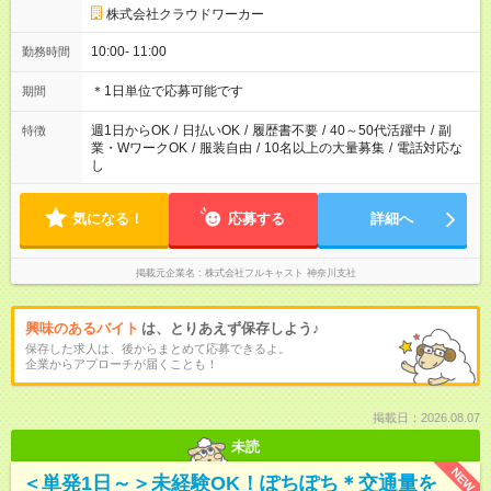
株式会社クラウドワーカー
10:00- 11:00
勤務時間
＊1日単位で応募可能です
期間
週1日からOK
/
日払いOK
/
履歴書不要
/
40～50代活躍中
/
副
特徴
業・WワークOK
/
服装自由
/
10名以上の大量募集
/
電話対応な
し
気になる！
応募する
詳細へ
掲載元企業名
株式会社フルキャスト 神奈川支社
興味のあるバイト
は、とりあえず保存しよう♪
保存した求人は、後からまとめて応募できるよ。
企業からアプローチが届くことも！
掲載日：2026.08.07
未読
NEW
＜単発1日～＞未経験OK！ぽちぽち＊交通量を