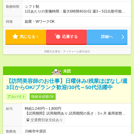
シフト制
勤務時間
1日あたりの実働時間：最大6時間40分/日 週3～5日出勤可能な
方 （シフト例） 9:00～16:40（休憩1時間含む） ご希望に合わせ
て勤務終了時間はご相談可能です ※勤務地により多少の前後
副業・WワークOK
特徴
有・移動時間別
気になる！
応募する
詳細へ
掲載元企業名
ディチャーム株式会社
未読
【訪問美容師のお仕事】日曜休み/残業ほぼなし/週
3日からOK/ブランク歓迎/30代～50代活躍中
アルバイト
職種未経験OK
時給1,240円～1,800円
給与
【試用期間】試用期間あり 試用期間の長さ：3ヶ月 雇用形態、
給与は本採用時と同じです。
交通費別途支給あり
川崎市中原区
勤務地