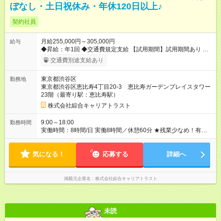
ぼなし・土日祝休み・年休120日以上♪
契約社員
月給255,000円～305,000円
給与
◆昇給：年1回 ◆交通費規定支給 【試用期間】試用期間あり 試用
期間の長さ：3ヶ月 雇用形態、給与は本採用時と同じです。
交通費別途支給あり
東京都渋谷区
勤務地
東京都渋谷区恵比寿4丁目20-3 恵比寿ガーデンプレイスタワー
23階（最寄り駅：恵比寿駅）
株式会社綜合キャリアトラスト
9:00～18:00
勤務時間
実働時間：8時間/日 実働8時間／休憩60分 ★残業少なめ！有給
も基本取りやすいので、プライベートも充実♪
気になる！
応募する
詳細へ
掲載元企業名
株式会社綜合キャリアトラスト
未読