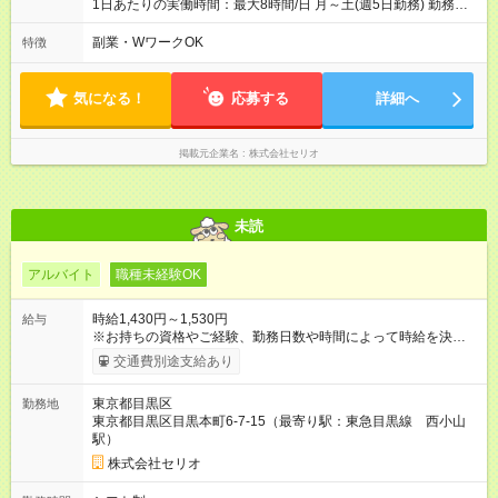
1日あたりの実働時間：最大8時間/日 月～土(週5日勤務) 勤務時
間（実働6～8時間） ※シフトパターンは以下の通りです。 ◆8時
間勤務の場合 ・9:30～18:30 ・10:15～19:15 ◆6時間勤務の場合
副業・WワークOK
特徴
・13:15～19:15 ※休憩時間は法定通り（6時間以上：45分、8時
間以上：60分）
気になる！
応募する
詳細へ
掲載元企業名
株式会社セリオ
未読
アルバイト
職種未経験OK
時給1,430円～1,530円
給与
※お持ちの資格やご経験、勤務日数や時間によって時給を決定い
たします。 ★勤務手当1か月最大9000円あり 【試用期間】試用
交通費別途支給あり
期間あり 試用期間の長さ：3ヶ月 雇用形態、給与は本採用時と
同じです。
東京都目黒区
勤務地
東京都目黒区目黒本町6-7-15（最寄り駅：東急目黒線 西小山
駅）
株式会社セリオ