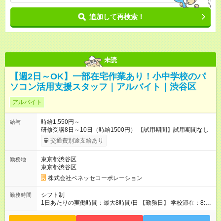
追加して再検索！
未読
【週2日～OK】一部在宅作業あり！小中学校のパ
ソコン活用支援スタッフ｜アルバイト｜渋谷区
アルバイト
時給1,550円～
給与
研修受講8日～10日（時給1500円） 【試用期間】試用期間なし
交通費別途支給あり
東京都渋谷区
勤務地
東京都渋谷区
株式会社ベネッセコーポレーション
シフト制
勤務時間
1日あたりの実働時間：最大8時間/日 【勤務日】 学校滞在：8:30
～17:30の間の実働7時間(うち休憩１時間) ＋ 在宅での事務作業1
時間 実働8時間/日(現地での勤務時間7時間＋自宅での報告書作