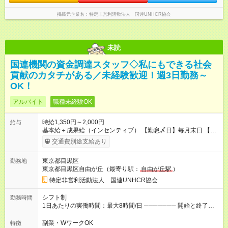
掲載元企業名
特定非営利活動法人 国連UNHCR協会
未読
国連機関の資金調達スタッフ◇私にもできる社会
貢献のカタチがある／未経験歓迎！週3日勤務～
OK！
アルバイト
職種未経験OK
時給1,350円～2,000円
給与
基本給＋成果給（インセンティブ） 【勤怠〆日】毎月末日 【給
与支払】翌月15日 下記はモデルの月収例です。詳細は面接でご
交通費別途支給あり
案内します。 ────── モデル月収 ────── 【週3日／月12日
勤務の場合】 1年目:月収15.5万(時給1350円～) 2年目:月収19.4
東京都目黒区
勤務地
万(時給1400円～) 【週4日／月16日勤務の場合】 1年目:月収
東京都目黒区自由が丘（最寄り駅：
自由が丘駅
）
20.5万(時給1350円～) 2年目:月収25.6万(時給1400円～) 【週5日
／月22日勤務の場合】 1年目:月収28.1万(時給1350円～) 2年目:
特定非営利活動法人 国連UNHCR協会
月収35.0万(時給1400円～) ※上記は1日8時間換算、成果給を加
算した目安金額です ◇時間外手当 ◇通勤手当 ◇健康管理補助 ◇
シフト制
勤務時間
インフルエンザ予防接種補助 ◇成果給（個人業績／月毎）​ ◇チ
1日あたりの実働時間：最大8時間/日 ─────── 開始と終了時
ームボーナス（チーム業績／月毎） ◇チャレンジ昇給制度 ◇年
間 ─────── 8:00～21:00の中でシフト制 ※実働8時間（休憩
次昇給制度 ◇昇格制度 【試用期間】試用期間あり 試用期間の長
60分） ※活動場所により開始・終了時間は変動 ─────── 選
副業・WワークOK
特徴