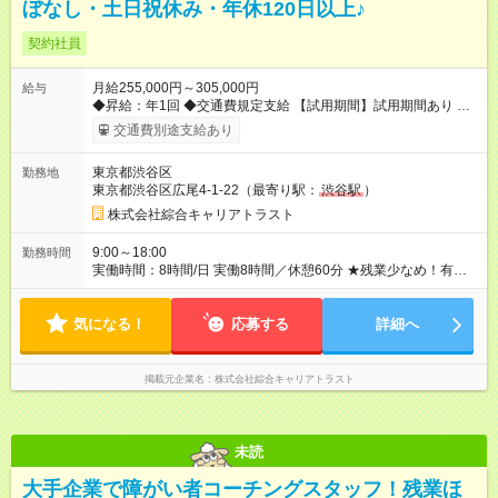
ぼなし・土日祝休み・年休120日以上♪
契約社員
月給255,000円～305,000円
給与
◆昇給：年1回 ◆交通費規定支給 【試用期間】試用期間あり 試用
期間の長さ：3ヶ月 雇用形態、給与は本採用時と同じです。
交通費別途支給あり
東京都渋谷区
勤務地
東京都渋谷区広尾4-1-22（最寄り駅：
渋谷駅
）
株式会社綜合キャリアトラスト
9:00～18:00
勤務時間
実働時間：8時間/日 実働8時間／休憩60分 ★残業少なめ！有給
も基本取りやすいので、プライベートも充実♪
気になる！
応募する
詳細へ
掲載元企業名
株式会社綜合キャリアトラスト
未読
大手企業で障がい者コーチングスタッフ！残業ほ