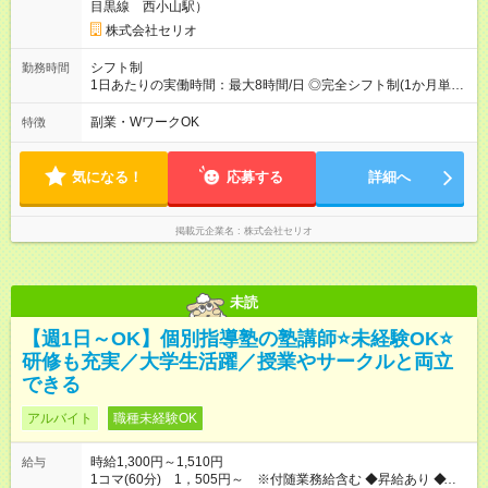
目黒線 西小山駅）
株式会社セリオ
シフト制
勤務時間
1日あたりの実働時間：最大8時間/日 ◎完全シフト制(1か月単
位)◎ 月～土(週2日～) <平日> 13:00～19:00(実働4～6時間) <土
曜・長期休暇> 8:00～19:00(実働4～8時間)
副業・WワークOK
特徴
気になる！
応募する
詳細へ
掲載元企業名
株式会社セリオ
未読
【週1日～OK】個別指導塾の塾講師⭐未経験OK⭐
研修も充実／大学生活躍／授業やサークルと両立
できる
アルバイト
職種未経験OK
時給1,300円～1,510円
給与
1コマ(60分) 1，505円～ ※付随業務給含む ◆昇給あり ◆付随