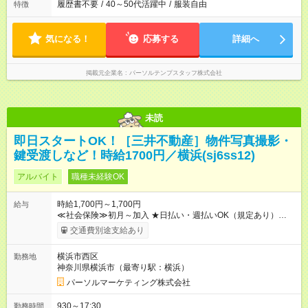
履歴書不要
/
40～50代活躍中
/
服装自由
特徴
気になる！
応募する
詳細へ
掲載元企業名
パーソルテンプスタッフ株式会社
未読
即日スタートOK！［三井不動産］物件写真撮影・
鍵受渡しなど！時給1700円／横浜(sj6ss12)
アルバイト
職種未経験OK
時給1,700円～1,700円
給与
≪社会保険≫初月～加入 ★日払い・週払いOK（規定あり）
【試用期間】試用期間なし
交通費別途支給あり
横浜市西区
勤務地
神奈川県横浜市（最寄り駅：横浜）
パーソルマーケティング株式会社
930～17:30
勤務時間