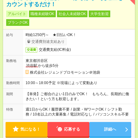
カウントするだけ！
アルバイト
職種未経験OK
社会人未経験OK
大学生歓迎
ブランクOK
時給1250円～ ★日払いOK！
給与
交通費別途支給あり
交通費支給(IC料金)
交通費
東京都渋谷区
勤務地
渋谷駅
から徒歩5分
株式会社レジェンドプロモーション＠池袋
10:00～18:00予定 ※現場によって変動あり
勤務時間
【単発】ご都合のよい1日のみでOK！ もちろん、長期的に働
期間
きたい！という方も歓迎します。
週1日からOK
/
履歴書不要
/
副業・WワークOK
/
シフト勤
特徴
務
/
10名以上の大量募集
/
電話対応なし
/
パソコンスキル不要
気になる！
応募する
詳細へ