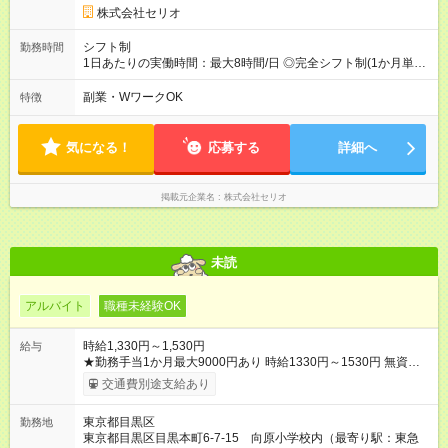
株式会社セリオ
シフト制
勤務時間
1日あたりの実働時間：最大8時間/日 ◎完全シフト制(1か月単
位)◎ 月～土(週2日～) <平日> 13:00～19:00(実働4～6時間) <土
曜・長期休暇> 8:00～19:00(実働4～8時間)
副業・WワークOK
特徴
気になる！
応募する
詳細へ
掲載元企業名
株式会社セリオ
未読
アルバイト
職種未経験OK
時給1,330円～1,530円
給与
★勤務手当1か月最大9000円あり 時給1330円～1530円 無資
格：1330円 有資格：1350円～1530円 ※放課後児童支援員資格
交通費別途支給あり
がある方は1380円以上です。 ※試用期間は3ヶ月で、その間の
雇用形態に変更はありません。 【試用期間】試用期間あり 試用
東京都目黒区
勤務地
期間の長さ：3ヶ月 雇用形態、給与は本採用時と同じです。
東京都目黒区目黒本町6-7-15 向原小学校内（最寄り駅：東急