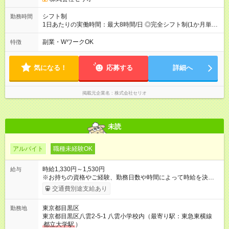
シフト制
勤務時間
1日あたりの実働時間：最大8時間/日 ◎完全シフト制(1か月単
位)◎ 月～金(週2日～) <平日> 13:00～19:00(実働4～5時間) <学
校長期休暇> 8:30～18:00（実働4～8時間）
副業・WワークOK
特徴
気になる！
応募する
詳細へ
掲載元企業名
株式会社セリオ
未読
アルバイト
職種未経験OK
時給1,330円～1,530円
給与
※お持ちの資格やご経験、勤務日数や時間によって時給を決定い
たします。 ★勤務手当1か月最大9000円あり 【試用期間】試用
交通費別途支給あり
期間あり 試用期間の長さ：3ヶ月 雇用形態、給与は本採用時と
同じです。
東京都目黒区
勤務地
東京都目黒区八雲2-5-1 八雲小学校内（最寄り駅：東急東横線
都立大学駅
）