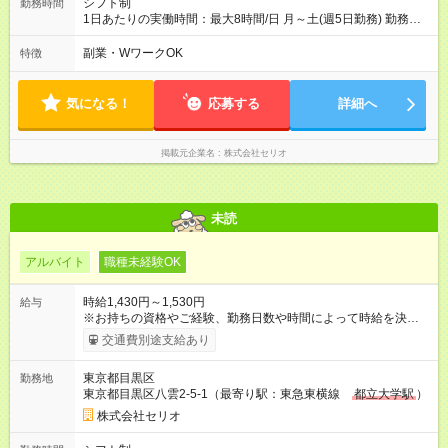
シフト制
勤務時間
1日あたりの実働時間：最大8時間/日 月～土(週5日勤務) 勤務時
間（実働6～8時間） ※シフトパターンは以下の通りです。 ◆8時
間勤務の場合 ・9:30～18:30 ・10:15～19:15 ◆6時間勤務の場合
副業・WワークOK
特徴
・13:15～19:15 ※休憩時間は法定通り（6時間以上：45分、8時
間以上：60分）
気になる！
応募する
詳細へ
掲載元企業名
株式会社セリオ
未読
アルバイト
職種未経験OK
時給1,430円～1,530円
給与
※お持ちの資格やご経験、勤務日数や時間によって時給を決定い
たします。 ★勤務手当1か月最大9000円あり 【試用期間】試用
交通費別途支給あり
期間あり 試用期間の長さ：3ヶ月 雇用形態、給与は本採用時と
同じです。
東京都目黒区
勤務地
東京都目黒区八雲2-5-1（最寄り駅：東急東横線
都立大学駅
）
株式会社セリオ