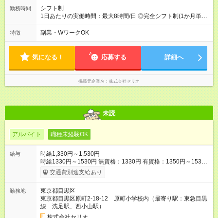
シフト制
勤務時間
1日あたりの実働時間：最大8時間/日 ◎完全シフト制(1か月単
位)◎ 月～金(週2日～) 平日 13:00～19:00（実働4～6時間） 長期
休暇：8:30～18:00（実働4～8時間） ※休憩時間は法定どおり
副業・WワークOK
特徴
気になる！
応募する
詳細へ
掲載元企業名
株式会社セリオ
未読
アルバイト
職種未経験OK
時給1,330円～1,530円
給与
時給1330円～1530円 無資格：1330円 有資格：1350円～1530
円 ※放課後児童支援員資格がある方は1380円以上です。 ※試用
交通費別途支給あり
期間は3ヶ月で、その間の雇用形態に変更はありません。 【試用
期間】試用期間あり 試用期間の長さ：3ヶ月 雇用形態、給与は
東京都目黒区
勤務地
本採用時と同じです。
東京都目黒区原町2-18-12 原町小学校内（最寄り駅：東急目黒
線 洗足駅、西小山駅）
株式会社セリオ