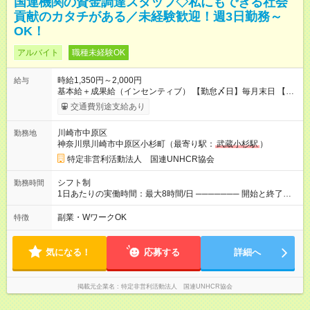
国連機関の資金調達スタッフ◇私にもできる社会
貢献のカタチがある／未経験歓迎！週3日勤務～
OK！
アルバイト
職種未経験OK
時給1,350円～2,000円
給与
基本給＋成果給（インセンティブ） 【勤怠〆日】毎月末日 【給
与支払】翌月15日 下記はモデルの月収例です。詳細は面接でご
交通費別途支給あり
案内します。 ────── モデル月収 ────── 【週3日／月12日
勤務の場合】 1年目:月収15.5万(時給1350円～) 2年目:月収19.4
川崎市中原区
勤務地
万(時給1400円～) 【週4日／月16日勤務の場合】 1年目:月収
神奈川県川崎市中原区小杉町（最寄り駅：
武蔵小杉駅
）
20.5万(時給1350円～) 2年目:月収25.6万(時給1400円～) 【週5日
／月22日勤務の場合】 1年目:月収28.1万(時給1350円～) 2年目:
特定非営利活動法人 国連UNHCR協会
月収35.0万(時給1400円～) ※上記は1日8時間換算、成果給を加
算した目安金額です ◇時間外手当 ◇通勤手当 ◇健康管理補助 ◇
シフト制
勤務時間
インフルエンザ予防接種補助 ◇成果給（個人業績／月毎）​ ◇チ
1日あたりの実働時間：最大8時間/日 ─────── 開始と終了時
ームボーナス（チーム業績／月毎） ◇チャレンジ昇給制度 ◇年
間 ─────── 8:00～21:00の中でシフト制 ※実働8時間（休憩
次昇給制度 ◇昇格制度 【試用期間】試用期間あり 試用期間の長
60分） ※活動場所により開始・終了時間は変動 ─────── 選
副業・WワークOK
特徴
さ：1ヶ月 雇用形態、給与は本採用時と同じです。 初回は1か月
べる働き方 ─────── シフト希望を伺います たとえば 日火木
契約でトライアル期間（給与・待遇に差異なし）
や月水金日、火水金土日など フルタイムで取り組みたい方も、
Ｗワーク希望の方も歓迎◎
気になる！
応募する
詳細へ
掲載元企業名
特定非営利活動法人 国連UNHCR協会