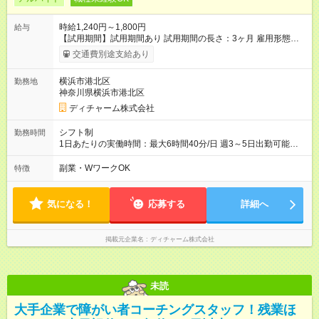
時給1,240円～1,800円
給与
【試用期間】試用期間あり 試用期間の長さ：3ヶ月 雇用形態、
給与は本採用時と同じです。
交通費別途支給あり
横浜市港北区
勤務地
神奈川県横浜市港北区
ディチャーム株式会社
シフト制
勤務時間
1日あたりの実働時間：最大6時間40分/日 週3～5日出勤可能な
方 （シフト例） 9:00～16:40（休憩1時間含む） ご希望に合わせ
て勤務終了時間はご相談可能です ※勤務地により多少の前後
副業・WワークOK
特徴
有・移動時間別
気になる！
応募する
詳細へ
掲載元企業名
ディチャーム株式会社
未読
大手企業で障がい者コーチングスタッフ！残業ほ