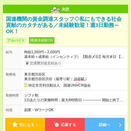
未読
国連機関の資金調達スタッフ◇私にもできる社会
貢献のカタチがある／未経験歓迎！週3日勤務～
OK！
アルバイト
職種未経験OK
時給1,350円～2,000円
給与
基本給＋成果給（インセンティブ） 【勤怠〆日】毎月末日 【給
与支払】翌月15日 下記はモデルの月収例です。詳細は面接でご
交通費別途支給あり
案内します。 ────── モデル月収 ────── 【週3日／月12日
勤務の場合】 1年目:月収15.5万(時給1350円～) 2年目:月収19.4
東京都渋谷区
勤務地
万(時給1400円～) 【週4日／月16日勤務の場合】 1年目:月収
東京都渋谷区渋谷（最寄り駅：
渋谷駅
）
20.5万(時給1350円～) 2年目:月収25.6万(時給1400円～) 【週5日
／月22日勤務の場合】 1年目:月収28.1万(時給1350円～) 2年目:
特定非営利活動法人 国連UNHCR協会
月収35.0万(時給1400円～) ※上記は1日8時間換算、成果給を加
算した目安金額です ◇時間外手当 ◇通勤手当 ◇健康管理補助 ◇
シフト制
勤務時間
インフルエンザ予防接種補助 ◇成果給（個人業績／月毎）​ ◇チ
1日あたりの実働時間：最大8時間/日 ─────── 開始と終了時
ームボーナス（チーム業績／月毎） ◇チャレンジ昇給制度 ◇年
間 ─────── 8:00～21:00の中でシフト制 ※実働8時間（休憩
次昇給制度 ◇昇格制度 【試用期間】試用期間あり 試用期間の長
60分） ※活動場所により開始・終了時間は変動 ─────── 選
副業・WワークOK
特徴
さ：1ヶ月 雇用形態、給与は本採用時と同じです。 初回は1か月
べる働き方 ─────── シフト希望を伺います たとえば 日火木
契約でトライアル期間（給与・待遇に差異なし）
や月水金日、火水金土日など フルタイムで取り組みたい方も、
Ｗワーク希望の方も歓迎◎
気になる！
応募する
詳細へ