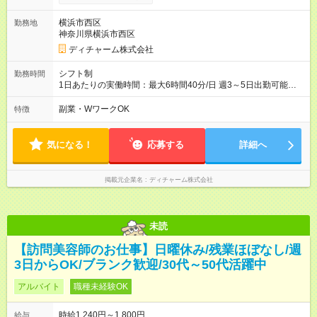
横浜市西区
勤務地
神奈川県横浜市西区
ディチャーム株式会社
シフト制
勤務時間
1日あたりの実働時間：最大6時間40分/日 週3～5日出勤可能な
方 （シフト例） 9:00～16:40（休憩1時間含む） ご希望に合わせ
て勤務終了時間はご相談可能です ※勤務地により多少の前後
副業・WワークOK
特徴
有・移動時間別
気になる！
応募する
詳細へ
掲載元企業名
ディチャーム株式会社
未読
【訪問美容師のお仕事】日曜休み/残業ほぼなし/週
3日からOK/ブランク歓迎/30代～50代活躍中
アルバイト
職種未経験OK
時給1,240円～1,800円
給与