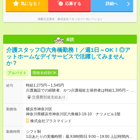
気になる！
成等1時間) ※勤務時間が8:30～の場合、朝8時半から学校で就業
応募する
詳細へ
できることが必要 ※在宅での事務作業は帰宅後の好きな時間で
OK！
掲載元企業名
株式会社ベネッセコーポレーション
未読
介護スタッフ◎六角橋勤務！／週1日～OK！◎ア
ットホームなデイサービスで活躍してみません
か？
アルバイト
職種未経験OK
時給1,275円～1,545円
給与
介護施設での経験者、かつ介護福祉士保持者は時給1,395円～ 介
護施設での経験者、かつ介護職員初任者研修保持者は時給1,325
交通費別途支給あり
円～ 未経験者は時給1,275円～ 土日勤務の場合、時給+100円 送
迎業務可能な方は時給+50円 【試用期間】試用期間なし
横浜市神奈川区
勤務地
神奈川県横浜市神奈川区六角橋3-19-10 ナツメビル1階
株式会社プラスマインド
シフト制
勤務時間
1日あたりの実働時間：最大8時間/日 9:00～19:00 上記時間内で