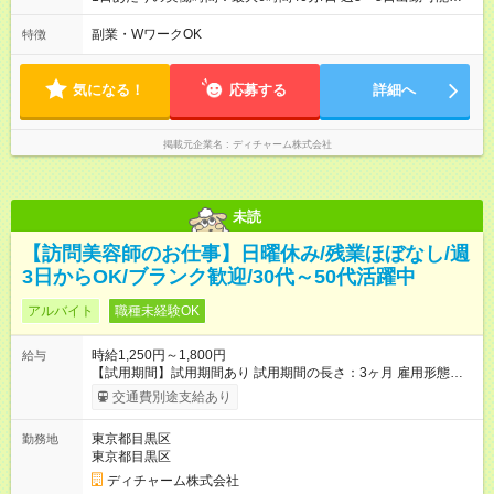
方 （シフト例） 9:00～16:40（休憩1時間含む） ご希望に合わせ
て勤務終了時間はご相談可能です ※勤務地により多少の前後
副業・WワークOK
特徴
有・移動時間別
気になる！
応募する
詳細へ
掲載元企業名
ディチャーム株式会社
未読
【訪問美容師のお仕事】日曜休み/残業ほぼなし/週
3日からOK/ブランク歓迎/30代～50代活躍中
アルバイト
職種未経験OK
時給1,250円～1,800円
給与
【試用期間】試用期間あり 試用期間の長さ：3ヶ月 雇用形態、
給与は本採用時と同じです。
交通費別途支給あり
東京都目黒区
勤務地
東京都目黒区
ディチャーム株式会社