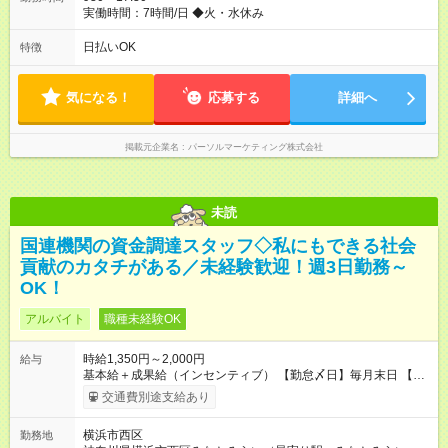
実働時間：7時間/日 ◆火・水休み
日払いOK
特徴
気になる！
応募する
詳細へ
掲載元企業名
パーソルマーケティング株式会社
未読
国連機関の資金調達スタッフ◇私にもできる社会
貢献のカタチがある／未経験歓迎！週3日勤務～
OK！
アルバイト
職種未経験OK
時給1,350円～2,000円
給与
基本給＋成果給（インセンティブ） 【勤怠〆日】毎月末日 【給
与支払】翌月15日 下記はモデルの月収例です。詳細は面接でご
交通費別途支給あり
案内します。 ────── モデル月収 ────── 【週3日／月12日
勤務の場合】 1年目:月収15.5万(時給1350円～) 2年目:月収19.4
横浜市西区
勤務地
万(時給1400円～) 【週4日／月16日勤務の場合】 1年目:月収