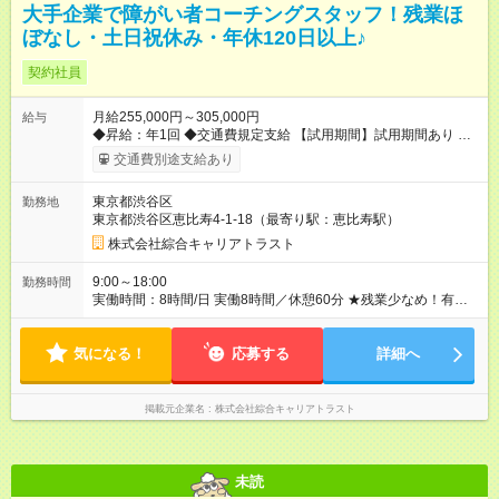
大手企業で障がい者コーチングスタッフ！残業ほ
ぼなし・土日祝休み・年休120日以上♪
契約社員
月給255,000円～305,000円
給与
◆昇給：年1回 ◆交通費規定支給 【試用期間】試用期間あり 試用
期間の長さ：3ヶ月 雇用形態、給与は本採用時と同じです。
交通費別途支給あり
東京都渋谷区
勤務地
東京都渋谷区恵比寿4-1-18（最寄り駅：恵比寿駅）
株式会社綜合キャリアトラスト
9:00～18:00
勤務時間
実働時間：8時間/日 実働8時間／休憩60分 ★残業少なめ！有給
も基本取りやすいので、プライベートも充実♪
気になる！
応募する
詳細へ
掲載元企業名
株式会社綜合キャリアトラスト
未読