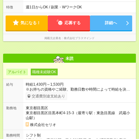
実働時間は8時間 ※9:00～14:00、14:00～18:00など半日勤務相
談ください。
週1日からOK / 副業・WワークOK
特徴
気になる！
応募する
詳細へ
掲載元企業名
株式会社プラスマインド
未読
アルバイト
職種未経験OK
時給1,430円～1,530円
給与
※お持ちの資格やご経験、勤務日数や時間によって時給を決定い
たします。 ★勤務手当1か月最大9000円あり 【試用期間】試用
交通費別途支給あり
期間あり 試用期間の長さ：3ヶ月 雇用形態、給与は本採用時と
同じです。
東京都目黒区
勤務地
東京都目黒区目黒本町4-15-3（最寄り駅：東急目黒線 武蔵小
山駅）
株式会社セリオ
シフト制
勤務時間