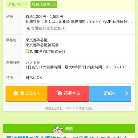
アルバイト
職種未経験OK
時給1,300円～1,500円
給与
勤務頻度：週１以上応相談 勤務期間：3ヶ月からOK 勤務日数 ●
週2以上希望（月によって週2以下でも相談可） 勤務時間 9:30～
交通費別途支給あり
18:00 休憩60分 シフト制、シフトは毎月毎に提出 ◎週1日、予
定の合う日のみでもOK ◎週5日以上でガッツリ勤務もOK！ ◎都
東京都渋谷区
勤務地
合が合わなければその週はお休みもOKです♪ 【試用期間】試用
東京都渋谷区神宮前
期間あり 試用期間の長さ：1ヶ月 ※ 雇用形態と給与に、本採用
時と異なる部分があります。 雇用形態：本採用時と同じです。
INSIDE OUT株式会社
給与：時給 1,250円 ～ 1,300円
シフト制
勤務時間
1日あたりの実働時間：最大8時間/日 拘束時間 9：30～18：
30（休憩1時間） ※準備と片付けの時間が各30分程度あり 実運
営時間 10:00～18：00 休憩時間は、シフトにより他のスタッ
日払いOK
特徴
フと交代制
気になる！
応募する
詳細へ
掲載元企業名
INSIDE OUT株式会社
未読