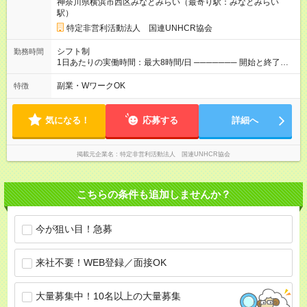
神奈川県横浜市西区みなとみらい（最寄り駅：みなとみらい
20.5万(時給1350円～) 2年目:月収25.6万(時給1400円～) 【週5日
駅）
／月22日勤務の場合】 1年目:月収28.1万(時給1350円～) 2年目:
月収35.0万(時給1400円～) ※上記は1日8時間換算、成果給を加
特定非営利活動法人 国連UNHCR協会
算した目安金額です ◇時間外手当 ◇通勤手当 ◇健康管理補助 ◇
インフルエンザ予防接種補助 ◇成果給（個人業績／月毎）​ ◇チ
シフト制
勤務時間
ームボーナス（チーム業績／月毎） ◇チャレンジ昇給制度 ◇年
1日あたりの実働時間：最大8時間/日 ─────── 開始と終了時
次昇給制度 ◇昇格制度 【試用期間】試用期間あり 試用期間の長
間 ─────── 8:00～21:00の中でシフト制 ※実働8時間（休憩
さ：1ヶ月 雇用形態、給与は本採用時と同じです。 初回は1か月
60分） ※活動場所により開始・終了時間は変動 ─────── 選
副業・WワークOK
特徴
契約でトライアル期間（給与・待遇に差異なし）
べる働き方 ─────── シフト希望を伺います たとえば 日火木
や月水金日、火水金土日など フルタイムで取り組みたい方も、
Ｗワーク希望の方も歓迎◎
気になる！
応募する
詳細へ
掲載元企業名
特定非営利活動法人 国連UNHCR協会
こちらの条件も追加しませんか？
今が狙い目！急募
来社不要！WEB登録／面接OK
大量募集中！10名以上の大量募集