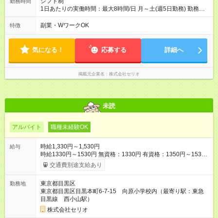
シフト制
勤務時間
1日あたりの実働時間：最大8時間/日 月～土(週5日勤務) 勤務時
間（実働6～8時間） ※シフトパターンは以下の通りです。 ◆8時
間勤務の場合 ・9:30～18:30 ・10:15～19:15 ◆6時間勤務の場合
副業・WワークOK
特徴
・13:15～19:15 ※休憩時間は法定通り（6時間以上：45分、8時
間以上：60分）
気になる！
応募する
詳細へ
掲載元企業名
株式会社セリオ
未読
アルバイト
職種未経験OK
時給1,330円～1,530円
給与
時給1330円～1530円 無資格：1330円 有資格：1350円～1530
円 ※放課後児童支援員資格がある方は1380円以上です。 ※試用
交通費別途支給あり
期間は3ヶ月で、その間の雇用形態に変更はありません。 【試用
期間】試用期間あり 試用期間の長さ：3ヶ月 雇用形態、給与は
東京都目黒区
勤務地
本採用時と同じです。
東京都目黒区目黒本町6-7-15 向原小学校内（最寄り駅：東急
目黒線 西小山駅）
株式会社セリオ