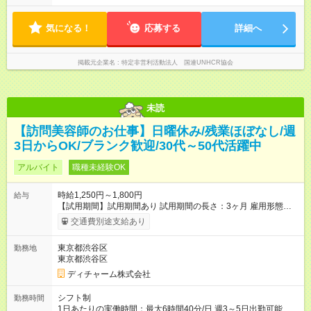
さ：1ヶ月 雇用形態、給与は本採用時と同じです。 初回は1か月
べる働き方 ─────── シフト希望を伺います たとえば 日火木
契約でトライアル期間（給与・待遇に差異なし）
や月水金日、火水金土日など フルタイムで取り組みたい方も、
Ｗワーク希望の方も歓迎◎
気になる！
応募する
詳細へ
掲載元企業名
特定非営利活動法人 国連UNHCR協会
未読
【訪問美容師のお仕事】日曜休み/残業ほぼなし/週
3日からOK/ブランク歓迎/30代～50代活躍中
アルバイト
職種未経験OK
時給1,250円～1,800円
給与
【試用期間】試用期間あり 試用期間の長さ：3ヶ月 雇用形態、
給与は本採用時と同じです。
交通費別途支給あり
東京都渋谷区
勤務地
東京都渋谷区
ディチャーム株式会社
シフト制
勤務時間
1日あたりの実働時間：最大6時間40分/日 週3～5日出勤可能な