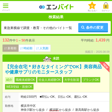
0
メニュー
気になる！
ログイン
検索結果
条件の変更
東急東横線で調査・教育・その他のバイト一覧
132
1,439
件中
1
～
50
件表示
平均時給:
円
新着順
時給順
人気順
掲載日：2026.08.09
未読
NEW
【完全在宅＊好きなタイミングでOK】美容商品
や健康サプリのモニタースタッフ
紹介
職種未経験OK
社会人未経験OK
大学生歓迎
ブランクOK
WEB登録・面接OK
時給1500円 ■即払いOK、日払いOK、週払いOK
給与
横浜市中区
勤務地
神奈川駅から徒歩
/
横浜駅
から徒歩
/
新高島駅から徒歩