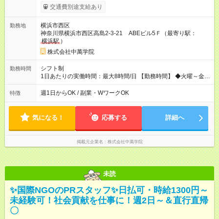
業務給 …授業60分につき付随業務給10分ぶん（205円）を支給
交通費別途支給あり
（付随業務…授業準備、片付け、授業引継書の作成等） ◆研修
期間：授業15～30コマ →研修期間は1コマ(60分)1，430円 ※
横浜市西区
勤務地
付随業務給含む ◆支払い方法：月1回 ◆交通費:全額支給（規定内
神奈川県横浜市西区高島2-3-21 ABEビル5Ｆ（最寄り駅：
支給） 【試用期間】試用期間なし
横浜駅
）
株式会社中萬学院
シフト制
勤務時間
1日あたりの実働時間：最大8時間/日 【勤務時間】 ◆火曜～金
曜…16：00～21：40 ◆土曜…13：40～21：40 ＊上記時間内
で、週1日～OK！ ＊平日のみOK ＊1日4時間以内OK ＊季節講座
週1日からOK / 副業・WワークOK
特徴
期間は平日も13：40～勤務可能！（教室による） ＊月曜・日曜
日は休講日です。 ＊時間・曜日応相談 ＊週1、2日からOK！ ＊
短時間勤務OK
気になる！
応募する
詳細へ
掲載元企業名
株式会社中萬学院
未読
✨国際NGOのPRスタッフ✨日払可・時給1300円～
未経験可！社会貢献を仕事に！週2日～＆直行直帰
〇