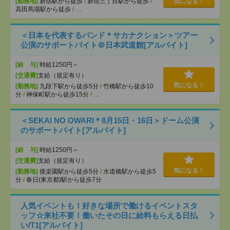
[勤務地]
新宿駅から徒歩
/
新宿三丁目駅から徒歩
/
気になる！
高田馬場駅から徒歩
/
…
＜日本を代表するバンド＊サカナクション＞ツアー
公演のサポートバイト＠日本武道館[アルバイト]
[給 与]
時給1250円～
[交通費]
支給（規定有り）
気になる！
[勤務地]
九段下駅から徒歩5分
/
竹橋駅から徒歩10
分
/
神保町駅から徒歩15分
/
…
＜SEKAI NO OWARI＊8月15日・16日＞ドーム公演
のサポートバイト[アルバイト]
[給 与]
時給1250円～
[交通費]
支給（規定有り）
気になる！
[勤務地]
後楽園駅から徒歩5分
/
水道橋駅から徒歩5
分
/
春日(東京都)駅から徒歩7分
人気イベントも！好きな場所で働けるイベントスタ
ッフ☆来社不要！働いたその日に給料もらえる日払
い/T1[アルバイト]