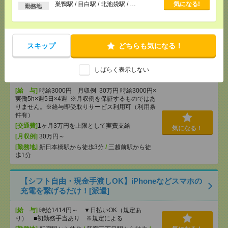
以上
巣鴨駅 / 目白駅 / 北池袋駅 / …
気になる!
[給 与]
無資格未経験：時給1500円～ ■週払い
勤務地
OK ■扶養内OK ■日収1万2000円以上
[交通費]
交通費全額支給
気になる！
[勤務地]
巣鴨駅
/
目白駅
/
北池袋駅
/
…
スキップ
どちらも気になる！
【在宅勤務OK】時給3000円！10～16時＊残業ほぼな
しばらく表示しない
し▼新日本橋で一般事務[派遣]
[給 与]
時給3000円 月収例 30万円 時給3000円×
実働5h×週5日×4週 ※月収例を保証するものではあ
りません。※給与即受取りサービス利用可（利用条
件有）
[交通費]
1ヶ月3万円を上限として実費支給
気になる！
[月収例]
30万円～
[勤務地]
新日本橋駅から徒歩3分
/
三越前駅から徒
歩1分
【シフト自由・現金手渡しOK】iPhoneなどスマホの
充電を繋げるだけ！[派遣]
[給 与]
時給1414円～ ▼日払いOK（規定あ
り） ■初勤務手当あり ※規定による