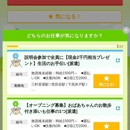
気になる！
×
どちらのお仕事が気になりますか？
あなたの閲覧履歴からの
おすすめ
1
/10
説明会参加で全員に【現金2千円相当プレゼ
ント】生活のお手伝い[派遣]
説明会参加で全員に【現金2千円相当プレゼント】生
無資格未経験：時給1500円～ ■週払
活のお手伝い[派遣]
給与
いOK ■扶養内OK ■日収1万2000円
以上
三軒茶屋駅 / 世田谷駅 / 下高井戸駅 /
気になる!
[給 与]
無資格未経験：時給1500円～ ■週払い
勤務地
…
OK ■扶養内OK ■日収1万2000円以上
[交通費]
交通費全額支給
気になる！
[勤務地]
三軒茶屋駅
/
世田谷駅
/
下高井戸駅
/
…
【オープニング募集】おばあちゃんのお散歩
付き添いも仕事の1つ[派遣]
【オープニング募集】おばあちゃんのお散歩付き添
無資格未経験：時給1500円～ ■週払
いも仕事の1つ[派遣]
給与
いOK ■扶養内OK ■日収1万2000円