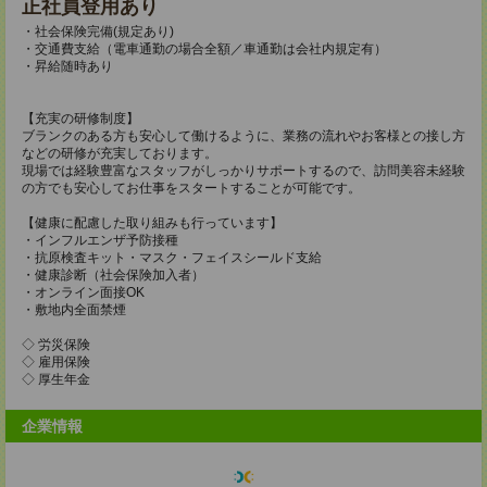
正社員登用あり
・社会保険完備(規定あり)
・交通費支給（電車通勤の場合全額／車通勤は会社内規定有）
・昇給随時あり
【充実の研修制度】
ブランクのある方も安心して働けるように、業務の流れやお客様との接し方
などの研修が充実しております。
現場では経験豊富なスタッフがしっかりサポートするので、訪問美容未経験
の方でも安心してお仕事をスタートすることが可能です。
【健康に配慮した取り組みも行っています】
・インフルエンザ予防接種
・抗原検査キット・マスク・フェイスシールド支給
・健康診断（社会保険加入者）
・オンライン面接OK
・敷地内全面禁煙
◇ 労災保険
◇ 雇用保険
◇ 厚生年金
企業情報