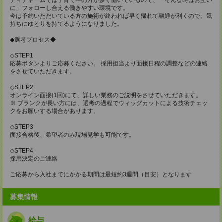
に」フォローし合える働きやすい環境です。
今は予約いただいている方の施術が終われば早く帰れて融通が利くので、気
持ちにゆとりを持てるようになりました。
◆選考プロセス◆
◇STEP1
応募ボタンよりご応募ください。 採用担当より面接日程の調整などの連絡
をさせていただきます。
◇STEP2
オンライン面接(1回)にて、詳しい業務のご説明をさせていただきます。
※ ブランクが長い方には、選考の過程でウィッグカットによる技術チェッ
クをお願いする場合があります。
◇STEP3
面接合格後、希望者のみ現場見学も可能です。
◇STEP4
採用決定のご連絡
ご応募から入社までにかかる期間は最短約3週間（目安）となります
募集情報
給与