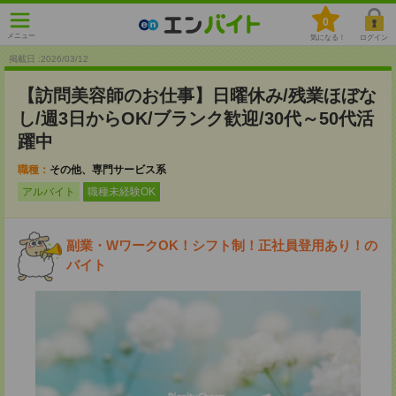
0
メニュー
気になる！
ログイン
掲載日 :2026
/
03
/
12
【訪問美容師のお仕事】日曜休み/残業ほぼな
し/週3日からOK/ブランク歓迎/30代～50代活
躍中
職種：
その他、専門サービス系
アルバイト
職種未経験OK
副業・WワークOK！シフト制！正社員登用あり！の
バイト