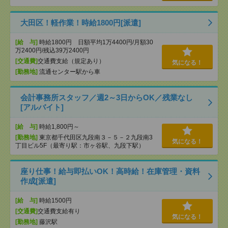
大田区！軽作業！時給1800円[派遣]
[給 与]
時給1800円 日額平均1万4400円/月額30
万2400円/残込39万2400円
[交通費]
交通費支給（規定あり）
気になる！
[勤務地]
流通センター駅から車
会計事務所スタッフ／週2～3日からOK／残業なし
[アルバイト]
[給 与]
時給1,800円～
[勤務地]
東京都千代田区九段南３－５－２九段南3
気になる！
丁目ビル5F（最寄り駅：市ヶ谷駅、九段下駅）
座り仕事！給与即払いOK！高時給！在庫管理・資料
作成[派遣]
[給 与]
時給1500円
[交通費]
交通費支給有り
気になる！
[勤務地]
藤沢駅