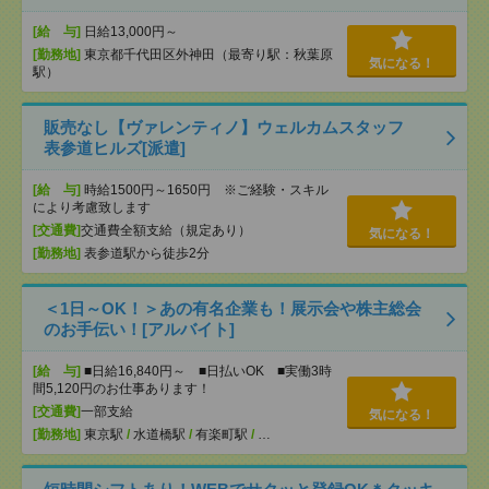
[給 与]
日給13,000円～
[勤務地]
東京都千代田区外神田（最寄り駅：秋葉原
気になる！
駅）
販売なし【ヴァレンティノ】ウェルカムスタッフ
表参道ヒルズ[派遣]
[給 与]
時給1500円～1650円 ※ご経験・スキル
により考慮致します
[交通費]
交通費全額支給（規定あり）
気になる！
[勤務地]
表参道駅から徒歩2分
＜1日～OK！＞あの有名企業も！展示会や株主総会
のお手伝い！[アルバイト]
[給 与]
■日給16,840円～ ■日払いOK ■実働3時
間5,120円のお仕事あります！
[交通費]
一部支給
気になる！
[勤務地]
東京駅
/
水道橋駅
/
有楽町駅
/
…