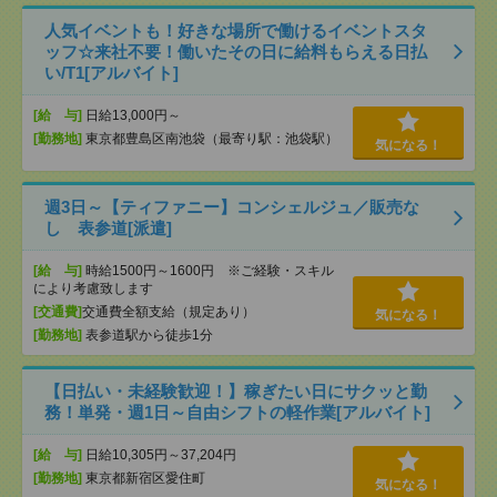
人気イベントも！好きな場所で働けるイベントスタ
ッフ☆来社不要！働いたその日に給料もらえる日払
い/T1[アルバイト]
[給 与]
日給13,000円～
[勤務地]
東京都豊島区南池袋（最寄り駅：池袋駅）
気になる！
週3日～【ティファニー】コンシェルジュ／販売な
し 表参道[派遣]
[給 与]
時給1500円～1600円 ※ご経験・スキル
により考慮致します
[交通費]
交通費全額支給（規定あり）
気になる！
[勤務地]
表参道駅から徒歩1分
【日払い・未経験歓迎！】稼ぎたい日にサクッと勤
務！単発・週1日～自由シフトの軽作業[アルバイト]
[給 与]
日給10,305円～37,204円
[勤務地]
東京都新宿区愛住町
気になる！