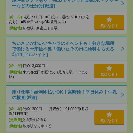
短時間シフトあり！WEBでサクッと登録OK＊クッキ
ーなどの仕分け[派遣]
[給 与]
時給1500円 ■日払い・週払いOK！(規定
あり) ■現金日払いもOK(規定あり)
気になる！
[勤務地]
新宿駅
/
新宿三丁目駅
ちいさいかわいいキャラのイベントも！好きな場所
で働ける☆来社不要！働いたその日に給料もらえる
◎/T1[アルバイト]
[給 与]
日給13,000円～
[勤務地]
東京都世田谷区北沢（最寄り駅：下北沢
気になる！
駅）
座り仕事！給与即払いOK！高時給！平日休み！牛乳
の検査[派遣]
[給 与]
時給1300円 【月収例】191,000円(月収
例21日実働)
[交通費]
交通費支給有り
気になる！
[勤務地]
駒形駅から車10分