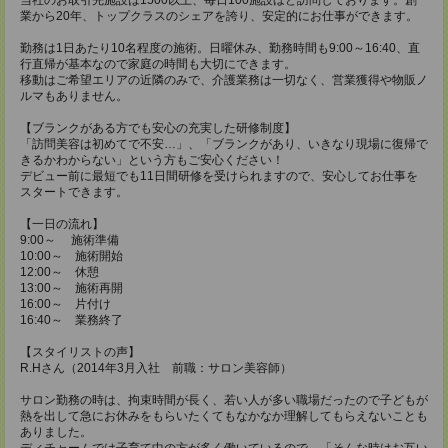
業から20年、トップクラスのシェアを誇り、安定的にお仕事ができます。
勤務は1日あたり10名程度の施術。日曜休み、勤務時間も9:00～16:40、直
行直帰が基本なので家庭の時間も大切にできます。
移動はご希望エリアの近隣のみで、介護業務は一切なく、営業獲得や物販ノ
ルマもありません。
【ブランクがある方でも安心の充実した研修制度】
「訪問美容は初めてで不安…」、「ブランクがあり、いきなり現場に復帰で
きるかわからない」という方もご安心ください！
デビュー前に最短でも11日間研修を受けられますので、安心してお仕事を
スタートできます。
【一日の流れ】
9:00～ 施術準備
10:00～ 施術開始
12:00～ 休憩
13:00～ 施術再開
16:00～ 片付け
16:40～ 業務終了
【スタイリストの声】
R.Hさん（2014年3月入社 前職：サロン美容師）
サロン勤務の時は、拘束時間が長く、若い人が多い職場だったので子どもが
熱を出して急にお休みをもらいたくてもなかなか理解してもらえないことも
ありました。
ディチャームでは子育て中の方が多く働いているので、「そんな時はお互い