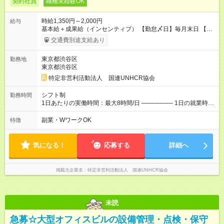
契約社員
職種未経験OK
時給1,350円～2,000円
給与
基本給＋成果給（インセンティブ） 【勤怠〆日】毎月末日 【給
与支払】翌月15日 ────── モデル月収 ────── 【週5日／月
交通費別途支給あり
22日勤務】 1年目:月収28.1万(時給1350円～) 2年目:月収35.0万
(時給1400円～) 【週4日／月16日勤務】 1年目:月収20.5万(時給
東京都渋谷区
勤務地
1350円～) 2年目:月収25.6万(時給1400円～) 【週3日／月12日勤
東京都渋谷区
務】 1年目:月収15.5万(時給1350円～) 2年目:月収19.4万(時給
1400円～) ※上記は1日8時間換算、成果給を加算した目安金額 ◇
特定非営利活動法人 国連UNHCR協会
時間外手当 ◇通勤手当 ◇健康管理補助 ◇インフルエンザ予防接
種補助 ◇成果給（個人業績／月毎）​ ◇チームボーナス（チーム
シフト制
勤務時間
業績／月毎） ◇チャレンジ昇給制度 ◇年次昇給制度 ◇昇格制度
1日あたりの実働時間：最大8時間/日 ─────── 1日の就業時間
【試用期間】試用期間あり 試用期間の長さ：1ヶ月 雇用形態、
─────── 8:00～21:00の間で1日実働8時間 ※活動場所により
給与は本採用時と同じです。 初回は1か月契約でトライアル期間
開始・終了時刻は変動 ─────── 選べる働き方 ─────── ◎
副業・WワークOK
特徴
（給与・待遇に差異なし）
フルタイムで取り組みたい方も、Ｗワーク希望の方も歓迎 たと
えば… 日火木や火水金土日など ※勤務日には「土日のいずれ
か」or「土日両方」を含む
気になる！
応募する
詳細へ
掲載元企業名
特定非営利活動法人 国連UNHCR協会
未読
急募☆大型オフィスビルの設備管理・点検・保守