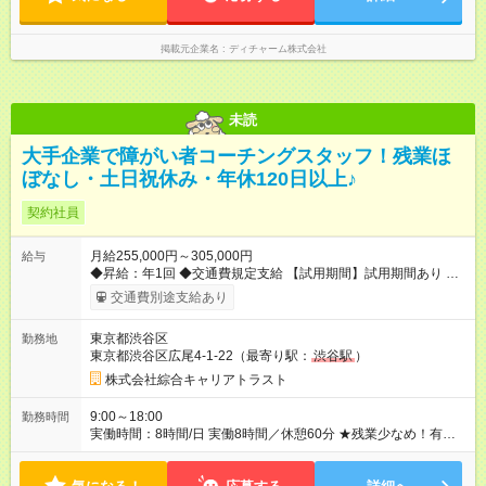
掲載元企業名
ディチャーム株式会社
未読
大手企業で障がい者コーチングスタッフ！残業ほ
ぼなし・土日祝休み・年休120日以上♪
契約社員
月給255,000円～305,000円
給与
◆昇給：年1回 ◆交通費規定支給 【試用期間】試用期間あり 試用
期間の長さ：3ヶ月 雇用形態、給与は本採用時と同じです。
交通費別途支給あり
東京都渋谷区
勤務地
東京都渋谷区広尾4-1-22（最寄り駅：
渋谷駅
）
株式会社綜合キャリアトラスト
9:00～18:00
勤務時間
実働時間：8時間/日 実働8時間／休憩60分 ★残業少なめ！有給
も基本取りやすいので、プライベートも充実♪