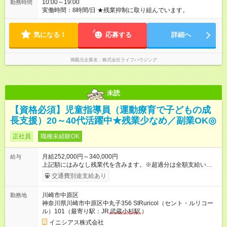
10:00～19:00
勤務時間
実働時間：8時間/日 ★残業抑制に取り組んでいます。
気になる！
応募する
詳細へ
掲載元企業名
株式会社ライフハウジング
未読
【資格必須】児童指導員（運動療育で子どもの成
長支援）20～40代活躍中★残業少なめ／副業OK◎
正社員
職種未経験OK
月給252,000円～340,000円
給与
上記額にはみなし残業代を含みます。※超過分は全額支給いたし
ます。 みなし残業代 40,000円／月 みなし残業時間 20時間／月
交通費別途支給あり
月給25.2万円以上＋各種手当＋賞与年1回 ※上記には固定残業代
として40，000円（月20時間分）を含みます。 ※20時間超過分
川崎市中原区
勤務地
は別途支給。実際の残業時間は月10時間ほどです。 【試用期
神奈川県川崎市中原区中丸子356 StRuricol（セント・ルリコー
間】試用期間あり 試用期間の長さ：3ヶ月 雇用形態、給与は本
ル）101（最寄り駅：JR
武蔵小杉駅
）
採用時と同じです。 試用期間の3ヶ月中の条件変更はありませ
ん。
イニシアス株式会社