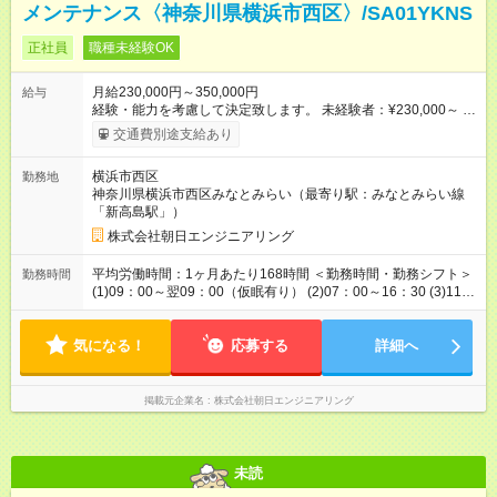
メンテナンス〈神奈川県横浜市西区〉/SA01YKNS
正社員
職種未経験OK
月給230,000円～350,000円
給与
経験・能力を考慮して決定致します。 未経験者：¥230,000～ 経
験者・有資格者：￥250,000～※第二種電気工事士等 電験三種保
交通費別途支給あり
持：¥280,000～ 【試用期間】試用期間なし
横浜市西区
勤務地
神奈川県横浜市西区みなとみらい（最寄り駅：みなとみらい線
「新高島駅」）
株式会社朝日エンジニアリング
平均労働時間：1ヶ月あたり168時間 ＜勤務時間・勤務シフト＞
勤務時間
(1)09：00～翌09：00（仮眠有り） (2)07：00～16：30 (3)11：
00～20：00 ※上記でのシフトローテーション ※変形労働時間制
（月の総労働時間は171H以内※超過分は別途支払）なので 面
気になる！
接時に詳しく説明致します 【休憩】 480分（仮眠5時間・休憩3
応募する
詳細へ
時間） 平均労働時間：1ヶ月あたり168時間 ＜勤務時間・勤務シ
フト＞ (1)09：00～翌09：00（仮眠有り） (2)07：00～16：30
(3)11：00～20：00 ※上記でのシフトローテーション ※変形労
掲載元企業名
株式会社朝日エンジニアリング
働時間制（月の総労働時間は171H以内※超過分は別途支払）な
ので 面接時に詳しく説明致します 【休憩】 480分（仮眠5時
間・休憩3時間）
未読