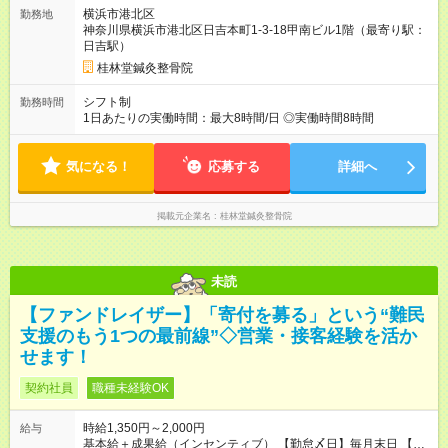
横浜市港北区
勤務地
神奈川県横浜市港北区日吉本町1-3-18甲南ビル1階（最寄り駅：
日吉駅）
桂林堂鍼灸整骨院
シフト制
勤務時間
1日あたりの実働時間：最大8時間/日 ◎実働時間8時間
気になる！
応募する
詳細へ
掲載元企業名
桂林堂鍼灸整骨院
未読
【ファンドレイザー】「寄付を募る」という“難民
支援のもう1つの最前線”◇営業・接客経験を活か
せます！
契約社員
職種未経験OK
時給1,350円～2,000円
給与
基本給＋成果給（インセンティブ） 【勤怠〆日】毎月末日 【給