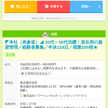
気になる！
応募する
詳細へ
掲載元企業名
株式会社綜合キャリアトラスト
未読
◤本社（表参道）◢ 20代～30代活躍！居住用の賃
貸管理／経験者募集／年休124日／残業20h程★
正社員
月給260,000円～360,000円
給与
上記額にはみなし残業代を含みます。※超過分は全額支給いたし
ます。 みなし残業代 49,500円 ～ 68,400円／月 みなし残業時
交通費別途支給あり
間 30時間／月 ◎月残業は20時間程 ライフワークバランスが整え
られる環境です！ 【試用期間】試用期間あり 試用期間の長さ：
東京都渋谷区
勤務地
3ヶ月 雇用形態、給与は本採用時と同じです。
東京都渋谷区神宮前6-12-20 J6Front8F（最寄り駅：明治神宮
前駅）
株式会社パワーコンサルティングネットワークス
8:50～17:50
勤務時間
実働時間：8時間/日 土日のどちらか休みたい！という相談も可