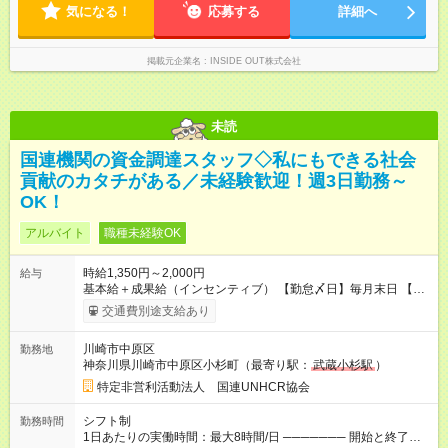
気になる！
応募する
詳細へ
掲載元企業名
INSIDE OUT株式会社
未読
国連機関の資金調達スタッフ◇私にもできる社会
貢献のカタチがある／未経験歓迎！週3日勤務～
OK！
アルバイト
職種未経験OK
時給1,350円～2,000円
給与
基本給＋成果給（インセンティブ） 【勤怠〆日】毎月末日 【給
与支払】翌月15日 下記はモデルの月収例です。詳細は面接でご
交通費別途支給あり
案内します。 ────── モデル月収 ────── 【週3日／月12日
勤務の場合】 1年目:月収15.5万(時給1350円～) 2年目:月収19.4
川崎市中原区
勤務地
万(時給1400円～) 【週4日／月16日勤務の場合】 1年目:月収
神奈川県川崎市中原区小杉町（最寄り駅：
武蔵小杉駅
）
20.5万(時給1350円～) 2年目:月収25.6万(時給1400円～) 【週5日
／月22日勤務の場合】 1年目:月収28.1万(時給1350円～) 2年目:
特定非営利活動法人 国連UNHCR協会
月収35.0万(時給1400円～) ※上記は1日8時間換算、成果給を加
算した目安金額です ◇時間外手当 ◇通勤手当 ◇健康管理補助 ◇
シフト制
勤務時間
インフルエンザ予防接種補助 ◇成果給（個人業績／月毎）​ ◇チ
1日あたりの実働時間：最大8時間/日 ─────── 開始と終了時