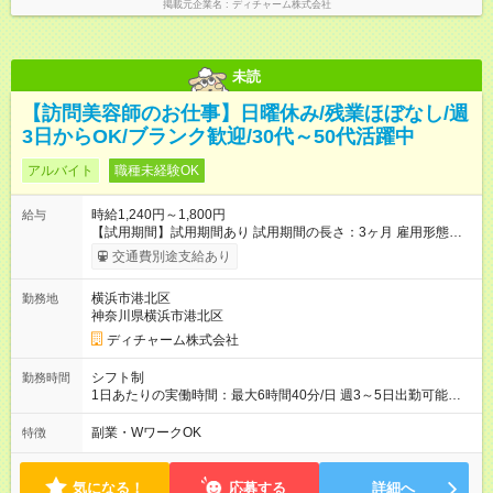
掲載元企業名
ディチャーム株式会社
未読
【訪問美容師のお仕事】日曜休み/残業ほぼなし/週
3日からOK/ブランク歓迎/30代～50代活躍中
アルバイト
職種未経験OK
時給1,240円～1,800円
給与
【試用期間】試用期間あり 試用期間の長さ：3ヶ月 雇用形態、
給与は本採用時と同じです。
交通費別途支給あり
横浜市港北区
勤務地
神奈川県横浜市港北区
ディチャーム株式会社
シフト制
勤務時間
1日あたりの実働時間：最大6時間40分/日 週3～5日出勤可能な
方 （シフト例） 9:00～16:40（休憩1時間含む） ご希望に合わせ
て勤務終了時間はご相談可能です ※勤務地により多少の前後
副業・WワークOK
特徴
有・移動時間別
気になる！
応募する
詳細へ