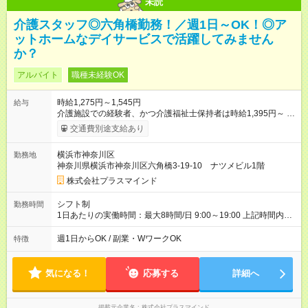
未読
介護スタッフ◎六角橋勤務！／週1日～OK！◎ア
ットホームなデイサービスで活躍してみません
か？
アルバイト
職種未経験OK
時給1,275円～1,545円
給与
介護施設での経験者、かつ介護福祉士保持者は時給1,395円～ 介
護施設での経験者、かつ介護職員初任者研修保持者は時給1,325
交通費別途支給あり
円～ 未経験者は時給1,275円～ 土日勤務の場合、時給+100円 送
迎業務可能な方は時給+50円 【試用期間】試用期間なし
横浜市神奈川区
勤務地
神奈川県横浜市神奈川区六角橋3-19-10 ナツメビル1階
株式会社プラスマインド
シフト制
勤務時間
1日あたりの実働時間：最大8時間/日 9:00～19:00 上記時間内で
実働時間は8時間 ※9:00～14:00、14:00～18:00など半日勤務相
談ください。
週1日からOK / 副業・WワークOK
特徴
気になる！
応募する
詳細へ
掲載元企業名
株式会社プラスマインド