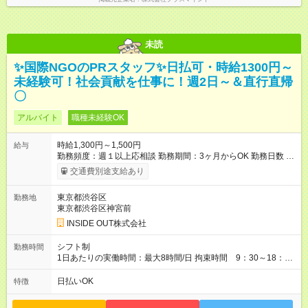
未読
✨国際NGOのPRスタッフ✨日払可・時給1300円～
未経験可！社会貢献を仕事に！週2日～＆直行直帰
〇
アルバイト
職種未経験OK
時給1,300円～1,500円
給与
勤務頻度：週１以上応相談 勤務期間：3ヶ月からOK 勤務日数 ●
週2以上希望（月によって週2以下でも相談可） 勤務時間 9:30～
交通費別途支給あり
18:00 休憩60分 シフト制、シフトは毎月毎に提出 ◎週1日、予
定の合う日のみでもOK ◎週5日以上でガッツリ勤務もOK！ ◎都
東京都渋谷区
勤務地
合が合わなければその週はお休みもOKです♪ 【試用期間】試用
東京都渋谷区神宮前
期間あり 試用期間の長さ：1ヶ月 ※ 雇用形態と給与に、本採用
時と異なる部分があります。 雇用形態：本採用時と同じです。
INSIDE OUT株式会社
給与：時給 1,250円 ～ 1,300円
シフト制
勤務時間
1日あたりの実働時間：最大8時間/日 拘束時間 9：30～18：
30（休憩1時間） ※準備と片付けの時間が各30分程度あり 実運
営時間 10:00～18：00 休憩時間は、シフトにより他のスタッ
日払いOK
特徴
フと交代制