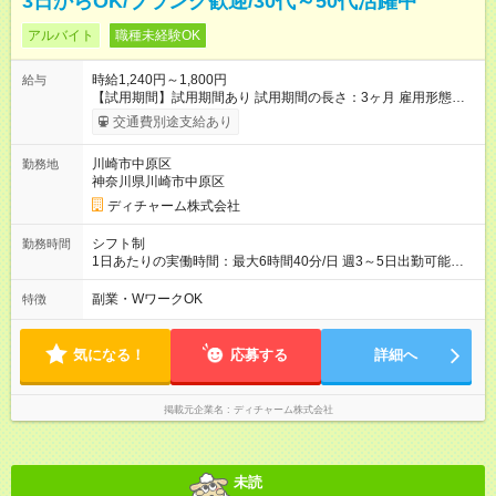
3日からOK/ブランク歓迎/30代～50代活躍中
アルバイト
職種未経験OK
時給1,240円～1,800円
給与
【試用期間】試用期間あり 試用期間の長さ：3ヶ月 雇用形態、
給与は本採用時と同じです。
交通費別途支給あり
川崎市中原区
勤務地
神奈川県川崎市中原区
ディチャーム株式会社
シフト制
勤務時間
1日あたりの実働時間：最大6時間40分/日 週3～5日出勤可能な
方 （シフト例） 9:00～16:40（休憩1時間含む） ご希望に合わせ
て勤務終了時間はご相談可能です ※勤務地により多少の前後
副業・WワークOK
特徴
有・移動時間別
気になる！
応募する
詳細へ
掲載元企業名
ディチャーム株式会社
未読