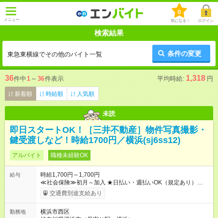
0
メニュー
気になる！
ログイン
検索結果
条件の変更
東急東横線でその他のバイト一覧
36
1,318
件中
1
～
36
件表示
平均時給:
円
新着順
時給順
人気順
未読
即日スタートOK！［三井不動産］物件写真撮影・
鍵受渡しなど！時給1700円／横浜(sj6ss12)
アルバイト
職種未経験OK
時給1,700円～1,700円
給与
≪社会保険≫初月～加入 ★日払い・週払いOK（規定あり）
【試用期間】試用期間なし
交通費別途支給あり
横浜市西区
勤務地