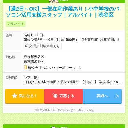
【週2日～OK】一部在宅作業あり！小中学校のパ
ソコン活用支援スタッフ｜アルバイト｜渋谷区
アルバイト
時給1,550円～
給与
研修受講8日～10日（時給1500円） 【試用期間】試用期間なし
交通費別途支給あり
東京都渋谷区
勤務地
東京都渋谷区
株式会社ベネッセコーポレーション
シフト制
勤務時間
1日あたりの実働時間：最大8時間/日 【勤務日】 学校滞在：8:30
～17:30の間の実働7時間(うち休憩１時間) ＋ 在宅での事務作業1
時間 実働8時間/日(現地での勤務時間7時間＋自宅での報告書作
気になる！
成等1時間) ※勤務時間が8:30～の場合、朝8時半から学校で就業
応募する
詳細へ
できることが必要 ※在宅での事務作業は帰宅後の好きな時間で
OK！
掲載元企業名
株式会社ベネッセコーポレーション