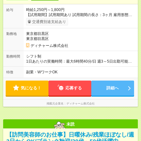
時給1,250円～1,800円
給与
【試用期間】試用期間あり 試用期間の長さ：3ヶ月 雇用形態、
給与は本採用時と同じです。
交通費別途支給あり
東京都目黒区
勤務地
東京都目黒区
ディチャーム株式会社
シフト制
勤務時間
1日あたりの実働時間：最大6時間40分/日 週3～5日出勤可能な
方 （シフト例） 9:00～16:40（休憩1時間含む） ご希望に合わせ
て勤務終了時間はご相談可能です ※勤務地により多少の前後
副業・WワークOK
特徴
有・移動時間別
気になる！
応募する
詳細へ
掲載元企業名
ディチャーム株式会社
未読
【訪問美容師のお仕事】日曜休み/残業ほぼなし/週