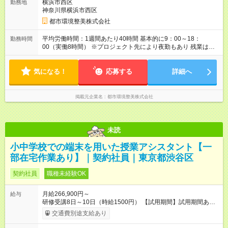
横浜市西区
勤務地
神奈川県横浜市西区
都市環境整美株式会社
平均労働時間：1週間あたり40時間 基本的に9：00～18：
勤務時間
00（実働8時間） ※プロジェクト先により夜勤もあり 残業は月
10時間以下と少なめです！ 平均労働時間：1週間あたり40時間
基本的に9：00～18：00（実働8時間） ※プロジェクト先により
気になる！
夜勤もあり 残業は月10時間以下と少なめです！
応募する
詳細へ
掲載元企業名
都市環境整美株式会社
未読
小中学校での端末を用いた授業アシスタント【一
部在宅作業あり】｜契約社員｜東京都渋谷区
契約社員
職種未経験OK
月給266,900円～
給与
研修受講8日～10日（時給1500円） 【試用期間】試用期間あり
試用期間の長さ：6ヶ月 ※ 雇用形態と給与に、本採用時と異なる
交通費別途支給あり
部分があります。 雇用形態：アルバイト・パート採用 給与：時
給 1,500円以上 試用期間は最大6ヶ月で、雇用開始時1～2ヶ月間