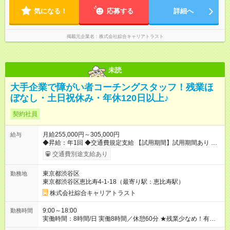
気になる！
応募する
詳細へ
掲載元企業名
株式会社綜合キャリアトラスト
未読
大手企業で障がい者コーチングスタッフ！残業ほ
ぼなし・土日祝休み・年休120日以上♪
契約社員
月給255,000円～305,000円
給与
◆昇給：年1回 ◆交通費規定支給 【試用期間】試用期間あり 試用
期間の長さ：3ヶ月 雇用形態、給与は本採用時と同じです。
交通費別途支給あり
東京都渋谷区
勤務地
東京都渋谷区恵比寿4-1-18（最寄り駅：恵比寿駅）
株式会社綜合キャリアトラスト
9:00～18:00
勤務時間
実働時間：8時間/日 実働8時間／休憩60分 ★残業少なめ！有給
も基本取りやすいので、プライベートも充実♪