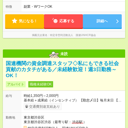
ームボーナス（チーム業績／月毎） ◇チャレンジ昇給制度 ◇年
間 ─────── 8:00～21:00の中でシフト制 ※実働8時間（休憩
次昇給制度 ◇昇格制度 【試用期間】試用期間あり 試用期間の長
60分） ※活動場所により開始・終了時間は変動 ─────── 選
副業・WワークOK
特徴
さ：1ヶ月 雇用形態、給与は本採用時と同じです。 初回は1か月
べる働き方 ─────── シフト希望を伺います たとえば 日火木
契約でトライアル期間（給与・待遇に差異なし）
や月水金日、火水金土日など フルタイムで取り組みたい方も、
Ｗワーク希望の方も歓迎◎
気になる！
応募する
詳細へ
掲載元企業名
特定非営利活動法人 国連UNHCR協会
未読
国連機関の資金調達スタッフ◇私にもできる社会
貢献のカタチがある／未経験歓迎！週3日勤務～
OK！
アルバイト
職種未経験OK
時給1,350円～2,000円
給与
基本給＋成果給（インセンティブ） 【勤怠〆日】毎月末日 【給
与支払】翌月15日 下記はモデルの月収例です。詳細は面接でご
交通費別途支給あり
案内します。 ────── モデル月収 ────── 【週3日／月12日
勤務の場合】 1年目:月収15.5万(時給1350円～) 2年目:月収19.4
東京都渋谷区
勤務地
万(時給1400円～) 【週4日／月16日勤務の場合】 1年目:月収
東京都渋谷区渋谷（最寄り駅：
渋谷駅
）
20.5万(時給1350円～) 2年目:月収25.6万(時給1400円～) 【週5日
／月22日勤務の場合】 1年目:月収28.1万(時給1350円～) 2年目: