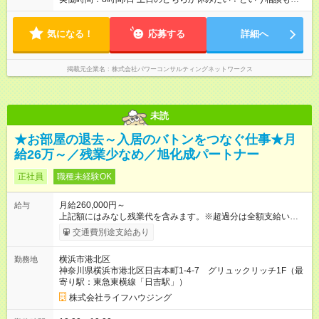
能★ シフト希望は柔軟に対応！
気になる！
応募する
詳細へ
掲載元企業名
株式会社パワーコンサルティングネットワークス
未読
★お部屋の退去～入居のバトンをつなぐ仕事★月
給26万～／残業少なめ／旭化成パートナー
正社員
職種未経験OK
月給260,000円～
給与
上記額にはみなし残業代を含みます。※超過分は全額支給いたし
ます。 みなし残業代 46,600円／月 みなし残業時間 30時間／月
交通費別途支給あり
★昇給年1回、賞与年2回あり ★通勤交通費もしっかり支給！
【試用期間】試用期間あり 試用期間の長さ：3ヶ月 雇用形態、
横浜市港北区
勤務地
給与は本採用時と同じです。
神奈川県横浜市港北区日吉本町1-4-7 グリュックリッチ1F（最
寄り駅：東急東横線「日吉駅」）
株式会社ライフハウジング