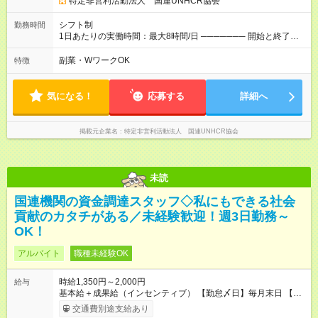
特定非営利活動法人 国連UNHCR協会
月収35.0万(時給1400円～) ※上記は1日8時間換算、成果給を加
算した目安金額です ◇時間外手当 ◇通勤手当 ◇健康管理補助 ◇
シフト制
勤務時間
インフルエンザ予防接種補助 ◇成果給（個人業績／月毎）​ ◇チ
1日あたりの実働時間：最大8時間/日 ─────── 開始と終了時
ームボーナス（チーム業績／月毎） ◇チャレンジ昇給制度 ◇年
間 ─────── 8:00～21:00の中でシフト制 ※実働8時間（休憩
次昇給制度 ◇昇格制度 【試用期間】試用期間あり 試用期間の長
60分） ※活動場所により開始・終了時間は変動 ─────── 選
副業・WワークOK
特徴
さ：1ヶ月 雇用形態、給与は本採用時と同じです。 初回は1か月
べる働き方 ─────── シフト希望を伺います たとえば 日火木
契約でトライアル期間（給与・待遇に差異なし）
や月水金日、火水金土日など フルタイムで取り組みたい方も、
Ｗワーク希望の方も歓迎◎
気になる！
応募する
詳細へ
掲載元企業名
特定非営利活動法人 国連UNHCR協会
未読
国連機関の資金調達スタッフ◇私にもできる社会
貢献のカタチがある／未経験歓迎！週3日勤務～
OK！
アルバイト
職種未経験OK
時給1,350円～2,000円
給与
基本給＋成果給（インセンティブ） 【勤怠〆日】毎月末日 【給
与支払】翌月15日 下記はモデルの月収例です。詳細は面接でご
交通費別途支給あり
案内します。 ────── モデル月収 ────── 【週3日／月12日