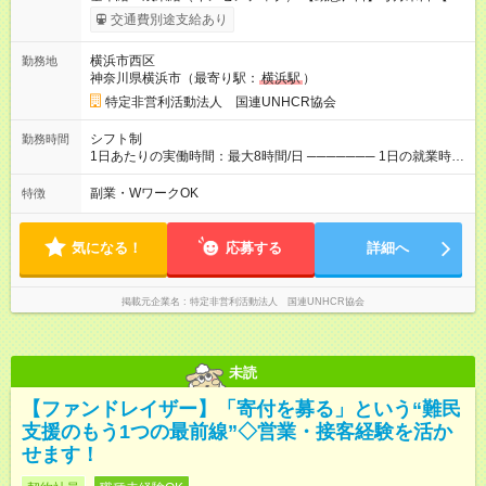
与支払】翌月15日 ────── モデル月収 ────── 【週5日／月
交通費別途支給あり
22日勤務】 1年目:月収28.1万(時給1350円～) 2年目:月収35.0万
(時給1400円～) 【週4日／月16日勤務】 1年目:月収20.5万(時給
横浜市西区
勤務地
1350円～) 2年目:月収25.6万(時給1400円～) 【週3日／月12日勤
神奈川県横浜市（最寄り駅：
横浜駅
）
務】 1年目:月収15.5万(時給1350円～) 2年目:月収19.4万(時給
1400円～) ※上記は1日8時間換算、成果給を加算した目安金額 ◇
特定非営利活動法人 国連UNHCR協会
時間外手当 ◇通勤手当 ◇健康管理補助 ◇インフルエンザ予防接
種補助 ◇成果給（個人業績／月毎）​ ◇チームボーナス（チーム
シフト制
勤務時間
業績／月毎） ◇チャレンジ昇給制度 ◇年次昇給制度 ◇昇格制度
1日あたりの実働時間：最大8時間/日 ─────── 1日の就業時間
【試用期間】試用期間あり 試用期間の長さ：1ヶ月 雇用形態、
─────── 8:00～21:00の間で1日実働8時間 ※活動場所により
給与は本採用時と同じです。 初回は1か月契約でトライアル期間
開始・終了時刻は変動 ─────── 選べる働き方 ─────── ◎
副業・WワークOK
特徴
（給与・待遇に差異なし）
フルタイムで取り組みたい方も、Ｗワーク希望の方も歓迎 たと
えば… 日火木や火水金土日など ※勤務日には「土日のいずれ
か」or「土日両方」を含む
気になる！
応募する
詳細へ
掲載元企業名
特定非営利活動法人 国連UNHCR協会
未読
【ファンドレイザー】「寄付を募る」という“難民
支援のもう1つの最前線”◇営業・接客経験を活か
せます！