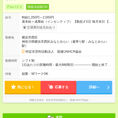
アルバイト
職種未経験OK
時給1,350円～2,000円
給与
基本給＋成果給（インセンティブ） 【勤怠〆日】毎月末日 【給
与支払】翌月15日 下記はモデルの月収例です。詳細は面接でご
交通費別途支給あり
案内します。 ────── モデル月収 ────── 【週3日／月12日
勤務の場合】 1年目:月収15.5万(時給1350円～) 2年目:月収19.4
横浜市西区
勤務地
万(時給1400円～) 【週4日／月16日勤務の場合】 1年目:月収
神奈川県横浜市西区みなとみらい（最寄り駅：みなとみらい
20.5万(時給1350円～) 2年目:月収25.6万(時給1400円～) 【週5日
駅）
／月22日勤務の場合】 1年目:月収28.1万(時給1350円～) 2年目:
月収35.0万(時給1400円～) ※上記は1日8時間換算、成果給を加
特定非営利活動法人 国連UNHCR協会
算した目安金額です ◇時間外手当 ◇通勤手当 ◇健康管理補助 ◇
インフルエンザ予防接種補助 ◇成果給（個人業績／月毎）​ ◇チ
シフト制
勤務時間
ームボーナス（チーム業績／月毎） ◇チャレンジ昇給制度 ◇年
1日あたりの実働時間：最大8時間/日 ─────── 開始と終了時
次昇給制度 ◇昇格制度 【試用期間】試用期間あり 試用期間の長
間 ─────── 8:00～21:00の中でシフト制 ※実働8時間（休憩
さ：1ヶ月 雇用形態、給与は本採用時と同じです。 初回は1か月
60分） ※活動場所により開始・終了時間は変動 ─────── 選
副業・WワークOK
特徴
契約でトライアル期間（給与・待遇に差異なし）
べる働き方 ─────── シフト希望を伺います たとえば 日火木
や月水金日、火水金土日など フルタイムで取り組みたい方も、
Ｗワーク希望の方も歓迎◎
気になる！
応募する
詳細へ
掲載元企業名
特定非営利活動法人 国連UNHCR協会
未読