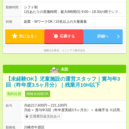
シフト制
勤務時間
1日あたりの実働時間：最大8時間/日 9:00～18:30の間でシフト
制（実働8ｈ） ※休憩1時間 ※実働 週/40時間 ◎残業は月10時
間ほど。持ち帰り仕事はありません。
副業・WワークOK / 10名以上の大量募集
特徴
気になる！
応募する
詳細へ
掲載元企業名
イニシアス株式会社
未読
【未経験OK】児童施設の運営スタッフ｜賞与年3
回（昨年度3.5ヶ月分）｜残業月10H以下
契約社員
職種未経験OK
月給217,600円～221,100円
給与
月給＋ 賞与年3回（昨年度実績3.5ヶ月分）＋ 各種手当 ※試用期
間4ヶ月あり（期間中の給与・待遇の変動なし）。 【手当】 ■
交通費別途支給あり
交通費支給（月5万5000円まで） ■時間外手当（全額支給） ■住
居手当（月5000円～1万1000円 ※規定あり） ■キャリアアップ
川崎市中原区
勤務地
処遇改善手当（5000円～1万円） 【試用期間】試用期間あり 試