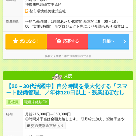
神奈川県川崎市中原区
都市環境整美株式会社
平均労働時間：1週間あたり40時間 基本的に9：00～18：
勤務時間
00（実働8時間） ※プロジェクト先により夜勤もあり 残業は月
10時間以下と少なめです！ 平均労働時間：1週間あたり40時間
基本的に9：00～18：00（実働8時間） ※プロジェクト先により
気になる！
夜勤もあり 残業は月10時間以下と少なめです！
応募する
詳細へ
掲載元企業名
都市環境整美株式会社
未読
【20～30代活躍中】自分時間を最大化する「スマ
ート設備管理」／年休120日以上・残業ほぼなし
正社員
職種未経験OK
月給215,000円～350,000円
給与
◎時間外手当は全額支給します。 ◎月給に加え、資格手当や報奨
金制度、家賃補助制度などもあります。 【試用期間】試用期間
交通費別途支給あり
なし