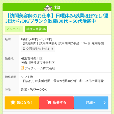
未読
【訪問美容師のお仕事】日曜休み/残業ほぼなし/週
3日からOK/ブランク歓迎/30代～50代活躍中
アルバイト
職種未経験OK
時給1,240円～1,800円
給与
【試用期間】試用期間あり 試用期間の長さ：3ヶ月 雇用形態、
給与は本採用時と同じです。
交通費別途支給あり
横浜市神奈川区
勤務地
神奈川県横浜市神奈川区
ディチャーム株式会社
シフト制
勤務時間
1日あたりの実働時間：最大6時間40分/日 週3～5日出勤可能な
方 （シフト例） 9:00～16:40（休憩1時間含む） ご希望に合わせ
て勤務終了時間はご相談可能です ※勤務地により多少の前後
副業・WワークOK
特徴
有・移動時間別
気になる！
応募する
詳細へ