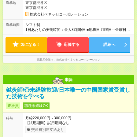
東京都渋谷区
勤務地
はアルバイトの雇用形態となります。2ヶ月経過後、4ヶ月間は
東京都渋谷区
試用期間終了後と同様の待遇となります。
株式会社ベネッセコーポレーション
シフト制
勤務時間
1日あたりの実働時間：最大8時間/日 ■勤務日 月曜日～金曜日
（土日祝休み） ■勤務時間 8:30～17:30（うち休憩１時間）の実
働7時間＋在宅での事務作業1時間 ＝実働8時間/日 ※在宅での事
気になる！
務作業は帰宅後の好きな時間でOK！ 【休暇】 ◆夏期休暇 ◆年末
応募する
詳細へ
年始休暇 ◆有給休暇あり（条件あり） ※入社後、初期研修（10
日）の参加必須
掲載元企業名
株式会社ベネッセコーポレーション
未読
鍼灸師/◎未経験歓迎/日本唯一の中国国家賞受賞し
た技術を学べる
正社員
職種未経験OK
月給220,000円～300,000円
給与
【試用期間】試用期間なし
交通費別途支給あり