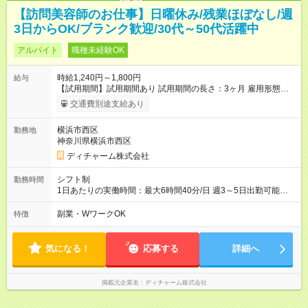
【訪問美容師のお仕事】日曜休み/残業ほぼなし/週
3日からOK/ブランク歓迎/30代～50代活躍中
アルバイト
職種未経験OK
時給1,240円～1,800円
給与
【試用期間】試用期間あり 試用期間の長さ：3ヶ月 雇用形態、
給与は本採用時と同じです。
交通費別途支給あり
横浜市西区
勤務地
神奈川県横浜市西区
ディチャーム株式会社
シフト制
勤務時間
1日あたりの実働時間：最大6時間40分/日 週3～5日出勤可能な
方 （シフト例） 9:00～16:40（休憩1時間含む） ご希望に合わせ
て勤務終了時間はご相談可能です ※勤務地により多少の前後
副業・WワークOK
特徴
有・移動時間別
気になる！
応募する
詳細へ
掲載元企業名
ディチャーム株式会社