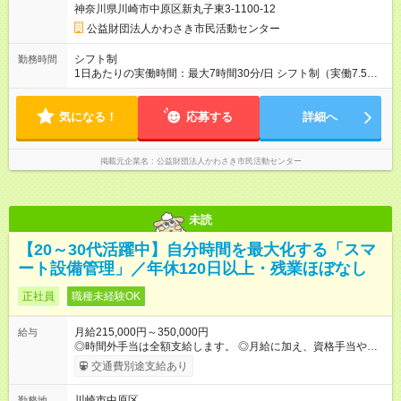
神奈川県川崎市中原区新丸子東3-1100-12
用期間の長さ：4ヶ月 雇用形態、給与は本採用時と同じです。
公益財団法人かわさき市民活動センター
シフト制
勤務時間
1日あたりの実働時間：最大7時間30分/日 シフト制（実働7.5時
間） 【シフト例】 (1) 9：30～18：00 (2) 12：30～21：00
(3) 8：00～16：30 ※施設の開館時間は9：30～21：00（日曜・
気になる！
祝日は18：00まで）です。 基本は（1）での勤務となります
応募する
詳細へ
が、施設の状況によって（2）や（3）で勤務していただく場合
があります。
掲載元企業名
公益財団法人かわさき市民活動センター
未読
【20～30代活躍中】自分時間を最大化する「スマ
ート設備管理」／年休120日以上・残業ほぼなし
正社員
職種未経験OK
月給215,000円～350,000円
給与
◎時間外手当は全額支給します。 ◎月給に加え、資格手当や報奨
金制度、家賃補助制度などもあります。 【試用期間】試用期間
交通費別途支給あり
なし
川崎市中原区
勤務地