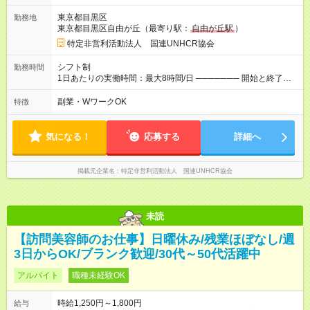
勤務の場合】 1年目:月収15.5万(時給1350円～) 2年目:月収19.4
東京都目黒区
勤務地
万(時給1400円～) 【週4日／月16日勤務の場合】 1年目:月収
東京都目黒区自由が丘（最寄り駅：
自由が丘駅
）
20.5万(時給1350円～) 2年目:月収25.6万(時給1400円～) 【週5日
／月22日勤務の場合】 1年目:月収28.1万(時給1350円～) 2年目:
特定非営利活動法人 国連UNHCR協会
月収35.0万(時給1400円～) ※上記は1日8時間換算、成果給を加
算した目安金額です ◇時間外手当 ◇通勤手当 ◇健康管理補助 ◇
シフト制
勤務時間
インフルエンザ予防接種補助 ◇成果給（個人業績／月毎）​ ◇チ
1日あたりの実働時間：最大8時間/日 ─────── 開始と終了時
ームボーナス（チーム業績／月毎） ◇チャレンジ昇給制度 ◇年
間 ─────── 8:00～21:00の中でシフト制 ※実働8時間（休憩
次昇給制度 ◇昇格制度 【試用期間】試用期間あり 試用期間の長
60分） ※活動場所により開始・終了時間は変動 ─────── 選
副業・WワークOK
特徴
さ：1ヶ月 雇用形態、給与は本採用時と同じです。 初回は1か月
べる働き方 ─────── シフト希望を伺います たとえば 日火木
契約でトライアル期間（給与・待遇に差異なし）
や月水金日、火水金土日など フルタイムで取り組みたい方も、
Ｗワーク希望の方も歓迎◎
気になる！
応募する
詳細へ
掲載元企業名
特定非営利活動法人 国連UNHCR協会
未読
【訪問美容師のお仕事】日曜休み/残業ほぼなし/週
3日からOK/ブランク歓迎/30代～50代活躍中
アルバイト
職種未経験OK
時給1,250円～1,800円
給与