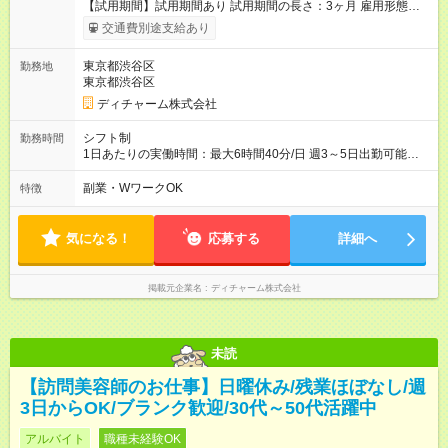
【試用期間】試用期間あり 試用期間の長さ：3ヶ月 雇用形態、
給与は本採用時と同じです。
交通費別途支給あり
東京都渋谷区
勤務地
東京都渋谷区
ディチャーム株式会社
シフト制
勤務時間
1日あたりの実働時間：最大6時間40分/日 週3～5日出勤可能な
方 （シフト例） 9:00～16:40（休憩1時間含む） ご希望に合わせ
て勤務終了時間はご相談可能です ※勤務地により多少の前後
副業・WワークOK
特徴
有・移動時間別
気になる！
応募する
詳細へ
掲載元企業名
ディチャーム株式会社
未読
【訪問美容師のお仕事】日曜休み/残業ほぼなし/週
3日からOK/ブランク歓迎/30代～50代活躍中
アルバイト
職種未経験OK