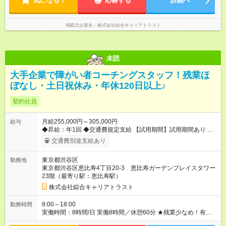
気になる！
応募する
詳細へ
掲載元企業名
株式会社綜合キャリアトラスト
未読
大手企業で障がい者コーチングスタッフ！残業ほ
ぼなし・土日祝休み・年休120日以上♪
契約社員
月給255,000円～305,000円
給与
◆昇給：年1回 ◆交通費規定支給 【試用期間】試用期間あり 試用
期間の長さ：3ヶ月 雇用形態、給与は本採用時と同じです。
交通費別途支給あり
東京都渋谷区
勤務地
東京都渋谷区恵比寿4丁目20-3 恵比寿ガーデンプレイスタワー
23階（最寄り駅：恵比寿駅）
株式会社綜合キャリアトラスト
9:00～18:00
勤務時間
実働時間：8時間/日 実働8時間／休憩60分 ★残業少なめ！有給
も基本取りやすいので、プライベートも充実♪