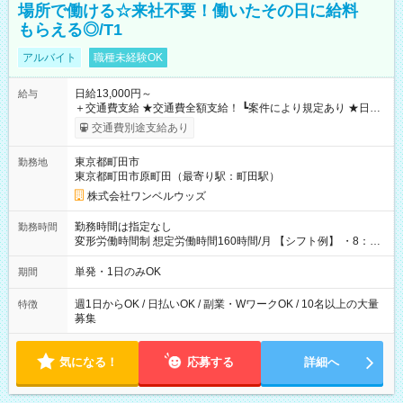
場所で働ける☆来社不要！働いたその日に給料
もらえる◎/T1
アルバイト
職種未経験OK
日給13,000円～
給与
＋交通費支給 ★交通費全額支給！ ┗案件により規定あり ★日払
いOK！（規定あり） ┗働いたその日に現金GET♪ お仕事後はコ
交通費別途支給あり
ンビニATMから 日払い分を引き落とせます！ 【試用期間】試
用期間なし
東京都町田市
勤務地
東京都町田市原町田（最寄り駅：町田駅）
株式会社ワンベルウッズ
勤務時間は指定なし
勤務時間
変形労働時間制 想定労働時間160時間/月 【シフト例】 ・8：00
～21：00
単発・1日のみOK
期間
週1日からOK / 日払いOK / 副業・WワークOK / 10名以上の大量
特徴
募集
気になる！
応募する
詳細へ