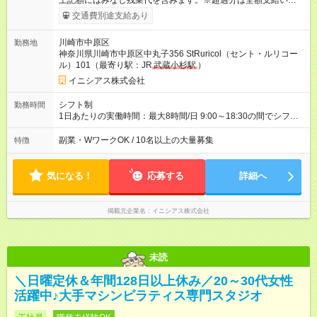
上記額にはみなし残業代を含みます。※超過分は全額支給いたし
ます。 みなし残業代 40,000円／月 みなし残業時間 20時間／月
交通費別途支給あり
月給25.2万円以上＋各種手当＋賞与年1回 ※上記には固定残業代
として40，000円（月20時間分）を含みます。 ※20時間超過分
川崎市中原区
勤務地
は別途支給。実際の残業時間は月10時間ほどです。 ★前職の給
神奈川県川崎市中原区中丸子356 StRuricol（セント・ルリコー
与以上を保証します！ ※前職給与を考慮し、当社規定により決
ル）101（最寄り駅：JR
武蔵小杉駅
）
定します。 ※選考時、直近の源泉徴収票・給与明細の写しのご
提出にご協力ください。 【試用期間】試用期間あり 試用期間の
イニシアス株式会社
長さ：3ヶ月 雇用形態、給与は本採用時と同じです。 試用期間
の3ヶ月中の条件変更はありません。
シフト制
勤務時間
1日あたりの実働時間：最大8時間/日 9:00～18:30の間でシフト
制（実働8ｈ） ※休憩1時間 ※実働 週/40時間 ◎残業は月10時
間ほど。持ち帰り仕事はありません。
副業・WワークOK / 10名以上の大量募集
特徴
気になる！
応募する
詳細へ
掲載元企業名
イニシアス株式会社
未読
＼日曜定休＆年間128日以上休み／20～30代女性
活躍中♪大手マシンピラティス専門スタジオ