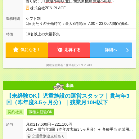
寄り駅：JR
武蔵小杉駅
北口/東急東横線
武蔵小杉駅
）
件） <年収例> ■理学療法士（PT）出身入社年数：5年目 年代：
30代前半 年収：約5，756，000円（＝基本給×12か月＋賞与）
株式会社ZEN PLACE
備考：PT資格を活かし、コース開発・プロダクト開発へ貢献
■OL出身 入社年数：5年目 年収：約5，560，000円（＝基本給
シフト制
勤務時間
×12か月＋賞与） 備考：翻訳業務など、グローバル事業への貢
1日あたりの実働時間：最大8時間/日 7:00～23:00の間(実働8時
献手当を含む ■研修担当＋リーダー職 入社年数：15年目 年収：
間/休憩1時間) 月～日曜のうち週5日勤務、シフト制 ※週の勤務
約11，340，000円（＝基本給×12か月＋賞与） 備考：新人研
時間は40時間
10名以上の大量募集
特徴
修・養成コース開発の担当として貢献手当を含む 【試用期間】
試用期間あり 試用期間の長さ：3ヶ月 雇用形態、給与は本採用
時と同じです。
気になる！
応募する
詳細へ
掲載元企業名
株式会社ZEN PLACE
未読
【未経験OK】児童施設の運営スタッフ｜賞与年3
回（昨年度3.5ヶ月分）｜残業月10H以下
契約社員
職種未経験OK
月給217,600円～221,100円
給与
月給＋ 賞与年3回（昨年度実績3.5ヶ月分）＋ 各種手当 ※試用期
間4ヶ月あり（期間中の給与・待遇の変動なし）。 【手当】 ■
交通費別途支給あり