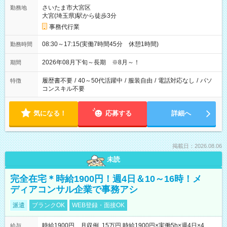
さいたま市大宮区
勤務地
大宮(埼玉県)駅から徒歩3分
事務代行業
08:30～17:15(実働7時間45分 休憩1時間)
勤務時間
2026年08月下旬～長期 ※8月～！
期間
履歴書不要
/
40～50代活躍中
/
服装自由
/
電話対応なし
/
パソ
特徴
コンスキル不要
気になる！
応募する
詳細へ
掲載日：2026.08.06
未読
完全在宅＊時給1900円！週4日＆10～16時！メ
ディアコンサル企業で事務アシ
派遣
ブランクOK
WEB登録・面接OK
時給1900円 月収例 15万円 時給1900円×実働5h×週4日×4
給与