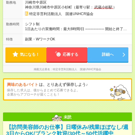
川崎市中原区
勤務地
万(時給1400円～) 【週4日／月16日勤務の場合】 1年目:月収
神奈川県川崎市中原区小杉町（最寄り駅：
武蔵小杉駅
）
20.5万(時給1350円～) 2年目:月収25.6万(時給1400円～) 【週5日
／月22日勤務の場合】 1年目:月収28.1万(時給1350円～) 2年目:
特定非営利活動法人 国連UNHCR協会
月収35.0万(時給1400円～) ※上記は1日8時間換算、成果給を加
算した目安金額です ◇時間外手当 ◇通勤手当 ◇健康管理補助 ◇
シフト制
勤務時間
インフルエンザ予防接種補助 ◇成果給（個人業績／月毎）​ ◇チ
1日あたりの実働時間：最大8時間/日 ─────── 開始と終了時
ームボーナス（チーム業績／月毎） ◇チャレンジ昇給制度 ◇年
間 ─────── 8:00～21:00の中でシフト制 ※実働8時間（休憩
次昇給制度 ◇昇格制度 【試用期間】試用期間あり 試用期間の長
60分） ※活動場所により開始・終了時間は変動 ─────── 選
副業・WワークOK
特徴
さ：1ヶ月 雇用形態、給与は本採用時と同じです。 初回は1か月
べる働き方 ─────── シフト希望を伺います たとえば 日火木
契約でトライアル期間（給与・待遇に差異なし）
や月水金日、火水金土日など フルタイムで取り組みたい方も、
Ｗワーク希望の方も歓迎◎
気になる！
応募する
詳細へ
掲載元企業名
特定非営利活動法人 国連UNHCR協会
興味のあるバイト
は、とりあえず保存しよう♪
保存した求人は、後からまとめて応募できるよ。
企業からアプローチが届くことも！
未読
【訪問美容師のお仕事】日曜休み/残業ほぼなし/週
3日からOK/ブランク歓迎/30代～50代活躍中