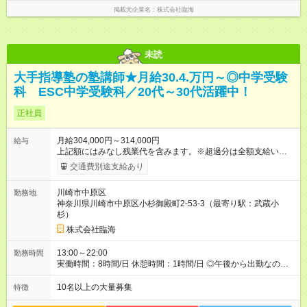
掲載元企業名
株式会社臨海
未読
大手指導塾の塾講師★月給30.4.万円～◎中学受験
科 ESC中学受験科／20代～30代活躍中！
正社員
月給304,000円～314,000円
給与
上記額にはみなし残業代を含みます。※超過分は全額支給いたし
ます。 みなし残業代 76,000円／月 みなし残業時間 44時間／月
交通費別途支給あり
※固定残業代（月44時間分／7万6000円）を含みます。 ＼給与
のPOINT！／ ★評価基準は業界トップクラス！ ★別途、各種手
川崎市中原区
勤務地
当＆年2回の賞与あり！ ★ノルマなし＆集客の目標達成には報奨
神奈川県川崎市中原区小杉御殿町2-53-3（最寄り駅：武蔵小
金支給！ 【試用期間】試用期間あり 試用期間の長さ：2ヶ月 雇
杉）
用形態、給与は本採用時と同じです。
株式会社臨海
13:00～22:00
勤務時間
実働時間：8時間/日 休憩時間：1時間/日 ◎午後から出勤なの
で、通勤ラッシュのストレスとは無縁です。
10名以上の大量募集
特徴