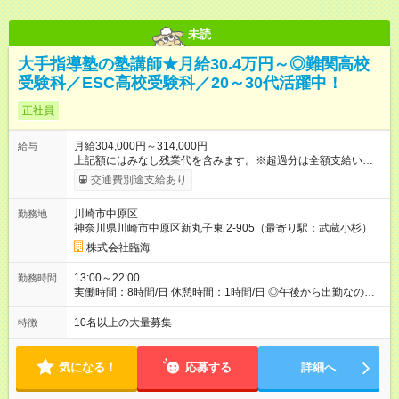
未読
大手指導塾の塾講師★月給30.4万円～◎難関高校
受験科／ESC高校受験科／20～30代活躍中！
正社員
月給304,000円～314,000円
給与
上記額にはみなし残業代を含みます。※超過分は全額支給いたし
ます。 みなし残業代 76,000円／月 みなし残業時間 44時間／月
交通費別途支給あり
※固定残業代（月44時間分／7万6000円）を含みます。 ＼給与
のPOINT！／ ★評価基準は業界トップクラス！ ★別途、各種手
川崎市中原区
勤務地
当＆年2回の賞与あり！ ★ノルマなし＆集客の目標達成には報奨
神奈川県川崎市中原区新丸子東 2-905（最寄り駅：武蔵小杉）
金支給！ 【試用期間】試用期間あり 試用期間の長さ：2ヶ月 雇
用形態、給与は本採用時と同じです。
株式会社臨海
13:00～22:00
勤務時間
実働時間：8時間/日 休憩時間：1時間/日 ◎午後から出勤なの
で、通勤ラッシュのストレスとは無縁です。
10名以上の大量募集
特徴
気になる！
応募する
詳細へ