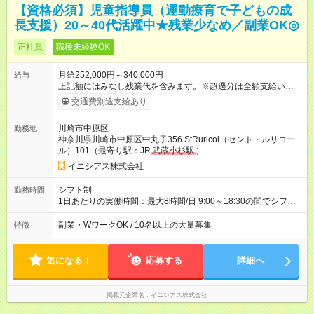
【資格必須】児童指導員（運動療育で子どもの成
長支援）20～40代活躍中★残業少なめ／副業OK◎
正社員
職種未経験OK
月給252,000円～340,000円
給与
上記額にはみなし残業代を含みます。※超過分は全額支給いたし
ます。 みなし残業代 40,000円／月 みなし残業時間 20時間／月
交通費別途支給あり
月給25.2万円以上＋各種手当＋賞与年1回 ※上記には固定残業代
として40，000円（月20時間分）を含みます。 ※20時間超過分
川崎市中原区
勤務地
は別途支給。実際の残業時間は月10時間ほどです。 【試用期
神奈川県川崎市中原区中丸子356 StRuricol（セント・ルリコー
間】試用期間あり 試用期間の長さ：3ヶ月 雇用形態、給与は本
ル）101（最寄り駅：JR
武蔵小杉駅
）
採用時と同じです。 試用期間の3ヶ月中の条件変更はありませ
ん。
イニシアス株式会社
シフト制
勤務時間
1日あたりの実働時間：最大8時間/日 9:00～18:30の間でシフト
制（実働8ｈ） ※休憩1時間 ※実働 週/40時間 ◎残業は月10時
間ほど。持ち帰り仕事はありません。
副業・WワークOK / 10名以上の大量募集
特徴
気になる！
応募する
詳細へ
掲載元企業名
イニシアス株式会社