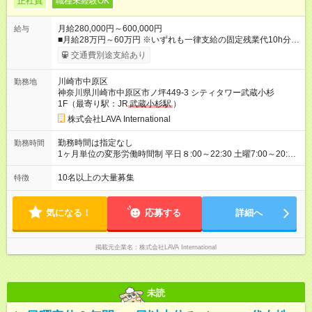
正社員
職種未経験OK
月給280,000円～600,000円
給与
■月給28万円～60万円 ※いずれも一律支給の固定残業代10h分／
18，780円～を含む。超過分は別途支給。 ※月給・固定残業代
交通費別途支給あり
は勤務地により異なりますが、最低賃金以上を保証します。固
定残業時間は変更無。 ＜試用期間中＞ ■月給21.5万円 ※試用期
川崎市中原区
勤務地
間は4ヶ月間。 ※試用期間中は残業代全額支給。 ※
その他
待遇
神奈川県川崎市中原区市ノ坪449-3 シティタワー武蔵小杉
の変更はございません 【月収例】 ■1年目（未経験）：月収36万
1F（最寄り駅：JR
武蔵小杉駅
）
円 （基本給28万＋住宅手当5万＋インセンティブ3万） 【年収
例】 ■2年目（役職なし）想定：年収518万円（月収35.5万円／
株式会社LAVA International
賞与、インセン含む） ■3年目（店長）想定：年収564万円（月
収39万円／賞与、インセン含む） ＼インセンティブ制度あり！
勤務時間は指定なし
勤務時間
／ 年4回の評価で、頑張りをしっかり還元！ 特別レッスンの開
1ヶ月単位の変形労働時間制 平日８:00～22:30 土曜7:00～20:30
催や、店舗でのお客様満足度アップなど、 あなたの工夫や努力
※シフト制 ※想定労働時間40時間／週 【シフト例】 早番／7:00
が評価され、インセンティブとして給与にプラスされます。 ※
～16:00 遅番／13:30～22:30 ※シフトは店舗の人員状況などを
10名以上の大量募集
特徴
ノルマはないので、ご安心ください！ 【試用期間】試用期間あ
加味して、希望を考慮の上決定 ※固定曜日休や早番、遅番固定
り 試用期間の長さ：4ヶ月 ※ 雇用形態と給与に、本採用時と異
での勤務不可 ※日曜定休（一部店舗除く）
なる部分があります。 雇用形態：本採用時と同じです。 給与：
気になる！
応募する
詳細へ
月給 215,000円 ～ 215,000円
掲載元企業名
株式会社LAVA International
未読