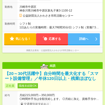
交通費支給（月5万5000円まで） ■時間外手当（全額支給） ■住
居手当（月5000円～1万1000円 ※規定あり） ■キャリアアップ
川崎市中原区
勤務地
処遇改善手当（5000円～1万円） 【試用期間】試用期間あり 試
神奈川県川崎市中原区新丸子東3-1100-12
用期間の長さ：4ヶ月 雇用形態、給与は本採用時と同じです。
公益財団法人かわさき市民活動センター
シフト制
勤務時間
1日あたりの実働時間：最大7時間30分/日 シフト制（実働7.5時
間） 【シフト例】 (1) 9：30～18：00 (2) 12：30～21：00
(3) 8：00～16：30 ※施設の開館時間は9：30～21：00（日曜・
気になる！
祝日は18：00まで）です。 基本は（1）での勤務となります
応募する
詳細へ
が、施設の状況によって（2）や（3）で勤務していただく場合
があります。
掲載元企業名
公益財団法人かわさき市民活動センター
未読
【20～30代活躍中】自分時間を最大化する「スマ
ート設備管理」／年休120日以上・残業ほぼなし
正社員
職種未経験OK
月給215,000円～350,000円
給与
◎時間外手当は全額支給します。 ◎月給に加え、資格手当や報奨
金制度、家賃補助制度などもあります。 【試用期間】試用期間
交通費別途支給あり