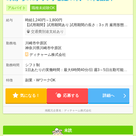
アルバイト
職種未経験OK
時給1,240円～1,800円
給与
【試用期間】試用期間あり 試用期間の長さ：3ヶ月 雇用形態、
給与は本採用時と同じです。
交通費別途支給あり
川崎市中原区
勤務地
神奈川県川崎市中原区
ディチャーム株式会社
シフト制
勤務時間
1日あたりの実働時間：最大6時間40分/日 週3～5日出勤可能な
方 （シフト例） 9:00～16:40（休憩1時間含む） ご希望に合わせ
て勤務終了時間はご相談可能です ※勤務地により多少の前後
副業・WワークOK
特徴
有・移動時間別
気になる！
応募する
詳細へ
掲載元企業名
ディチャーム株式会社
未読