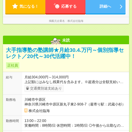
気になる！
応募する
詳細へ
掲載元企業名
株式会社臨海
未読
大手指導塾の塾講師★月給30.4.万円～個別指導セ
レクト／20代～30代活躍中！
正社員
月給304,000円～314,000円
給与
上記額にはみなし残業代を含みます。※超過分は全額支給いたし
ます。 みなし残業代 76,000円／月 みなし残業時間 44時間／月
交通費別途支給あり
※固定残業代（月44時間分／7万6000円）を含みます。 ＼給与
のPOINT！／ ★評価基準は業界トップクラス！ ★別途、各種手
川崎市中原区
勤務地
当＆年2回の賞与あり！ ★ノルマなし＆集客の目標達成には報奨
神奈川県川崎市中原区新丸子東2-908-7（最寄り駅：武蔵小杉）
金支給！ 【試用期間】試用期間あり 試用期間の長さ：2ヶ月 雇
用形態、給与は本採用時と同じです。
株式会社臨海
13:00～22:00
勤務時間
実働時間：8時間/日 休憩時間：1時間/日 ◎午後から出勤なの
で、通勤ラッシュのストレスとは無縁です。