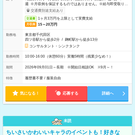
週 ※月収例を保証するものではありません。※給与即受取りサ
ービス利用可（利用条件有）
交通費別途支給あり
1ヶ月3万円を上限として実費支給
交通費
15～20万円
月収例
東京都千代田区
勤務地
四ツ谷駅から徒歩2分
/
麹町駅から徒歩13分
コンサルタント・シンクタンク
10:00-16:00（休憩60分）実働5時間（残業少なめ！）
勤務時間
2026年09月01日～長期 ※開始日相談OK ※9月～！
期間
履歴書不要
/
服装自由
特徴
気になる！
応募する
詳細へ
未読
ちいさいかわいいキャラのイベントも！好きな