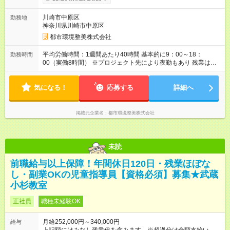
なし
川崎市中原区
勤務地
神奈川県川崎市中原区
都市環境整美株式会社
平均労働時間：1週間あたり40時間 基本的に9：00～18：
勤務時間
00（実働8時間） ※プロジェクト先により夜勤もあり 残業は月
10時間以下と少なめです！ 平均労働時間：1週間あたり40時間
基本的に9：00～18：00（実働8時間） ※プロジェクト先により
気になる！
夜勤もあり 残業は月10時間以下と少なめです！
応募する
詳細へ
掲載元企業名
都市環境整美株式会社
未読
前職給与以上保障！年間休日120日・残業ほぼな
し・副業OKの児童指導員【資格必須】募集★武蔵
小杉教室
正社員
職種未経験OK
月給252,000円～340,000円
給与