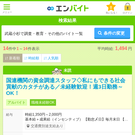
0
メニュー
気になる！
ログイン
検索結果
条件の変更
武蔵小杉で調査・教育・その他のバイト一覧
14
1,494
件中
1
～
14
件表示
平均時給:
円
新着順
時給順
人気順
未読
国連機関の資金調達スタッフ◇私にもできる社会
貢献のカタチがある／未経験歓迎！週3日勤務～
OK！
アルバイト
職種未経験OK
時給1,350円～2,000円
給与
基本給＋成果給（インセンティブ） 【勤怠〆日】毎月末日 【給
与支払】翌月15日 下記はモデルの月収例です。詳細は面接でご
交通費別途支給あり
案内します。 ────── モデル月収 ────── 【週3日／月12日
勤務の場合】 1年目:月収15.5万(時給1350円～) 2年目:月収19.4