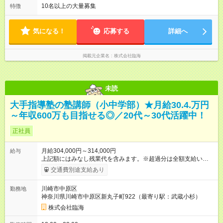
10名以上の大量募集
特徴
気になる！
応募する
詳細へ
掲載元企業名
株式会社臨海
未読
大手指導塾の塾講師（小中学部）★月給30.4.万円
～年収600万も目指せる◎／20代～30代活躍中！
正社員
月給304,000円～314,000円
給与
上記額にはみなし残業代を含みます。※超過分は全額支給いたし
ます。 みなし残業代 76,000円／月 みなし残業時間 44時間／月
交通費別途支給あり
※固定残業代（月44時間分／7万6000円）を含みます。 ＼給与
のPOINT！／ ★評価基準は業界トップクラス！ ★別途、各種手
川崎市中原区
勤務地
当＆年2回の賞与あり！ ★ノルマなし＆集客の目標達成には報奨
神奈川県川崎市中原区新丸子町922（最寄り駅：武蔵小杉）
金支給！ 【試用期間】試用期間あり 試用期間の長さ：2ヶ月 雇
用形態、給与は本採用時と同じです。
株式会社臨海