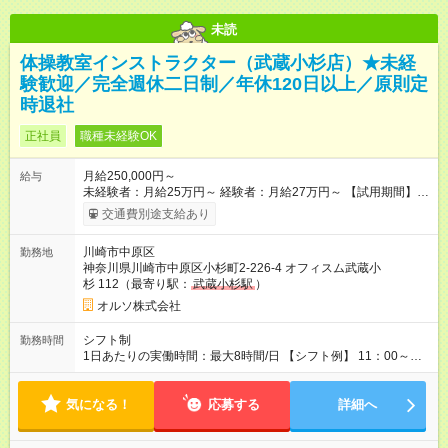
未読
体操教室インストラクター（武蔵小杉店）★未経
験歓迎／完全週休二日制／年休120日以上／原則定
時退社
正社員
職種未経験OK
月給250,000円～
給与
未経験者：月給25万円～ 経験者：月給27万円～ 【試用期間】試
用期間あり 試用期間の長さ：6ヶ月 ※ 雇用形態と給与に、本採
交通費別途支給あり
用時と異なる部分があります。 雇用形態：中途採用（契約社
員） 給与：月給 250,000円以上
川崎市中原区
勤務地
神奈川県川崎市中原区小杉町2-226-4 オフィスム武蔵小
杉 112（最寄り駅：
武蔵小杉駅
）
オルソ株式会社
シフト制
勤務時間
1日あたりの実働時間：最大8時間/日 【シフト例】 11：00～
20：00／平日（休憩60分） 08：30～17：30／土日（休憩60
分） ★営業時間は店舗により多少異なります。 ★原則定時退
気になる！
社。シフト通りの勤務です。
応募する
詳細へ