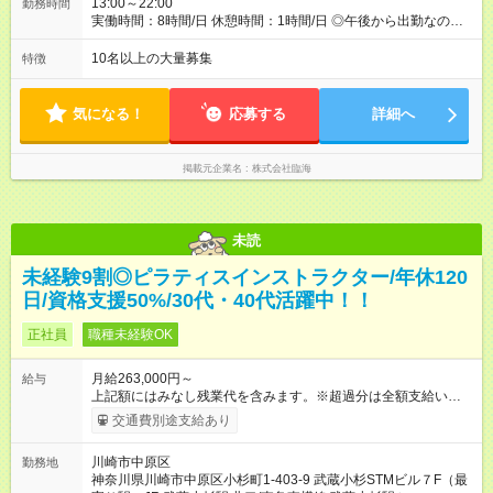
13:00～22:00
勤務時間
実働時間：8時間/日 休憩時間：1時間/日 ◎午後から出勤なの
で、通勤ラッシュのストレスとは無縁です。
10名以上の大量募集
特徴
気になる！
応募する
詳細へ
掲載元企業名
株式会社臨海
未読
未経験9割◎ピラティスインストラクター/年休120
日/資格支援50%/30代・40代活躍中！！
正社員
職種未経験OK
月給263,000円～
給与
上記額にはみなし残業代を含みます。※超過分は全額支給いたし
ます。 みなし残業代 49,200円／月 みなし残業時間 30時間／月
交通費別途支給あり
上記額にはみなし残業代を含みます。（超過分は全額支給しま
す） ＊全国勤務型＆地域限定型（引っ越し無し）＊ございま
川崎市中原区
勤務地
す！ 全国勤務の場合：月給275，000円～(みなし残業代30時間
神奈川県川崎市中原区小杉町1-403-9 武蔵小杉STMビル７F（最
48，900円含む)※試用期間３ヶ月あり（給与/労働時要件は同条