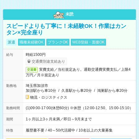
未読
スピードよりも丁寧に！未経験OK！作業はカン
タン×完全座り
派遣
職種未経験OK
ブランクOK
WEB登録・面接OK
時給1500円
給与
交通費別途支給あり
実費支給／当社規定あり。通勤交通費実費支払／上限4
交通費
万円／月※規定あり
埼玉県加須市
勤務地
加須駅から車10分
/
久喜駅から車20分
/
鴻巣駅から車20分
物流・ロジスティクス
(1)09:00-17:00(休憩60分) ※休憩（12:00-12:50、15:00-15:10）
勤務時間
1ヶ月以上3ヶ月未満／即日～9月末まで
期間
履歴書不要
/
40～50代活躍中
/
10名以上の大量募集
特徴