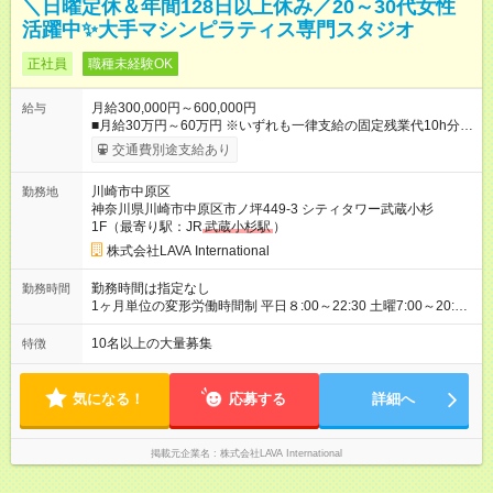
＼日曜定休＆年間128日以上休み／20～30代女性
活躍中✨大手マシンピラティス専門スタジオ
正社員
職種未経験OK
月給300,000円～600,000円
給与
■月給30万円～60万円 ※いずれも一律支給の固定残業代10h分／
20，120円～を含む。超過分は別途支給。 ※月給・固定残業代
交通費別途支給あり
は勤務地により異なりますが、最低賃金以上を保証します。固
定残業時間は変更無。 ＜試用期間中＞ ■月給21.5万円 ※試用期
川崎市中原区
勤務地
間は4ヶ月間。 ※試用期間中は残業代全額支給。 ※
その他
待遇
神奈川県川崎市中原区市ノ坪449-3 シティタワー武蔵小杉
の変更はございません 【月収例】 ■1年目（未経験）：月収38万
1F（最寄り駅：JR
武蔵小杉駅
）
円 （基本給30万＋住宅手当5万＋インセンティブ3万） 【年収
例】 ■2年目（一般スタッフ）想定：年収530万円（賞与、イン
株式会社LAVA International
セン含む） ■3年目（店長）想定：年収576万円（賞与、インセ
ン含む） ＼インセンティブ制度あり！／ 年4回の評価で、頑張
勤務時間は指定なし
勤務時間
りをしっかり還元！ 特別レッスンの開催や、店舗でのお客様満
1ヶ月単位の変形労働時間制 平日８:00～22:30 土曜7:00～20:30
足度アップなど、 あなたの工夫や努力が評価され、インセンテ
※シフト制 ※想定労働時間40時間／週 【シフト例】 早番／7:00
ィブとして給与にプラスされます。 ※ノルマはないので、ご安
～16:00 遅番／13:30～22:30 ※シフトは店舗の人員状況などを
10名以上の大量募集
特徴
心ください！ 【試用期間】試用期間あり 試用期間の長さ：4ヶ
加味して、希望を考慮の上決定 ※固定曜日休や早番、遅番固定
月 ※ 雇用形態と給与に、本採用時と異なる部分があります。 雇
での勤務不可 ※日曜定休（一部店舗除く）
用形態：本採用時と同じです。 給与：月給 215,000
気になる！
応募する
詳細へ
円 ～ 215,000円
掲載元企業名
株式会社LAVA International