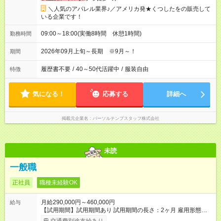
＼人気のアパレル業界♪／アメリカ発★くつしたをの販売して
いる企業です！
09:00～18:00(実働8時間 休憩1時間)
勤務時間
2026年09月上旬～長期 ※9月～！
期間
履歴書不要
/
40～50代活躍中
/
服装自由
特徴
気になる！
応募する
詳細へ
掲載元企業名
パーソルテンプスタッフ株式会社
未読
一般職
正社員
職種未経験OK
月給290,000円～460,000円
給与
【試用期間】試用期間あり 試用期間の長さ：2ヶ月 雇用形態、
給与は本採用時と同じです。 法定18歳以上限定