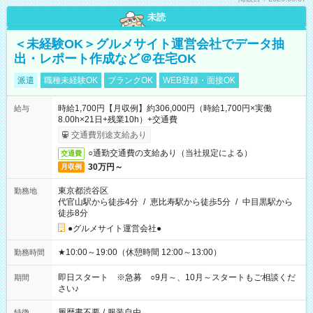
未読
＜未経験OK＞グルメサイト運営会社でデータ抽
出・レポート作成など＠在宅OK
派遣
職種未経験OK
ブランクOK
WEB登録・面接OK
時給1,700円【月収例】約306,000円（時給1,700円×実働
給与
8.00h×21日+残業10h）+交通費
交通費別途支給あり
○通勤交通費の支給あり（当社規定による）
交通費
30万円～
月収例
東京都渋谷区
勤務地
代官山駅から徒歩4分
/
恵比寿駅から徒歩5分
/
中目黒駅から
徒歩8分
●グルメサイト運営会社●
★10:00～19:00（休憩時間 12:00～13:00）
勤務時間
即日スタート ※急募 ○9月～、10月～スタートもご相談くだ
期間
さい♪
履歴書不要
/
服装自由
特徴