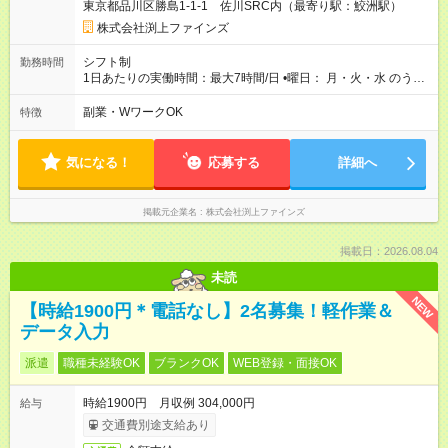
東京都品川区勝島1-1-1 佐川SRC内（最寄り駅：鮫洲駅）
株式会社渕上ファインズ
シフト制
勤務時間
1日あたりの実働時間：最大7時間/日 •曜日： 月・火・水 のうち
週2日以上（その他曜日はお休みです） •時間： 10:00～
18:00（実働6時間~、休憩1h） 例) 10:00～16:00（休憩1h ※6h
副業・WワークOK
特徴
以上の勤務であれば応相談） 10:00～18:00（休憩1h） ※家事育
児の都合にあわせて、シフトの相談もしやすい環境です。
気になる！
応募する
詳細へ
掲載元企業名
株式会社渕上ファインズ
掲載日：2026.08.04
未読
NEW
【時給1900円＊電話なし】2名募集！軽作業＆
データ入力
派遣
職種未経験OK
ブランクOK
WEB登録・面接OK
時給1900円 月収例 304,000円
給与
交通費別途支給あり