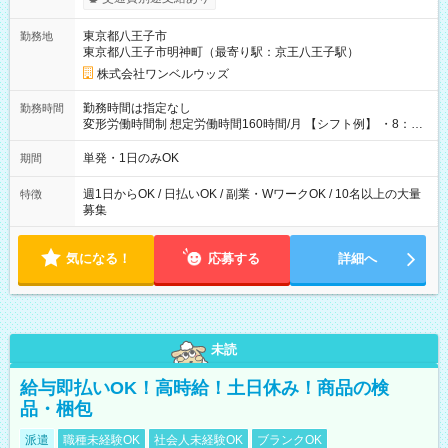
ンビニATMから 日払い分を引き落とせます！ 【試用期間】試
用期間なし
東京都八王子市
勤務地
東京都八王子市明神町（最寄り駅：京王八王子駅）
株式会社ワンベルウッズ
勤務時間は指定なし
勤務時間
変形労働時間制 想定労働時間160時間/月 【シフト例】 ・8：00
～21：00
単発・1日のみOK
期間
週1日からOK / 日払いOK / 副業・WワークOK / 10名以上の大量
特徴
募集
気になる！
応募する
詳細へ
未読
給与即払いOK！高時給！土日休み！商品の検
品・梱包
派遣
職種未経験OK
社会人未経験OK
ブランクOK