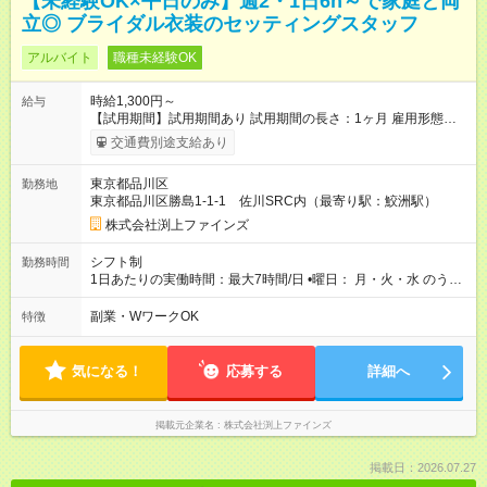
【未経験OK×平日のみ】週2・1日6h～で家庭と両
立◎ ブライダル衣装のセッティングスタッフ
アルバイト
職種未経験OK
時給1,300円～
給与
【試用期間】試用期間あり 試用期間の長さ：1ヶ月 雇用形態、
給与は本採用時と同じです。
交通費別途支給あり
東京都品川区
勤務地
東京都品川区勝島1-1-1 佐川SRC内（最寄り駅：鮫洲駅）
株式会社渕上ファインズ
シフト制
勤務時間
1日あたりの実働時間：最大7時間/日 •曜日： 月・火・水 のうち
週2日以上（その他曜日はお休みです） •時間： 10:00～
18:00（実働6時間~、休憩1h） 例) 10:00～16:00（休憩1h ※6h
副業・WワークOK
特徴
以上の勤務であれば応相談） 10:00～18:00（休憩1h） ※家事育
児の都合にあわせて、シフトの相談もしやすい環境です。
気になる！
応募する
詳細へ
掲載元企業名
株式会社渕上ファインズ
掲載日：2026.07.27