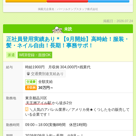
掲載元企業名
パーソルテンプスタッフ株式会社
掲載日：2026.07.24
未読
正社員登用実績あり＊【9月開始】高時給！服装・
髪・ネイル自由！長期！事務サポ！
派遣
WEB登録・面接OK
時給1900円 月収例 304,000円+残業代
給与
交通費別途支給あり
全額支給
交通費
30万円～
月収例
東京都品川区
勤務地
天王洲アイル駅
から徒歩2分
＼人気のアパレル業界♪／アメリカ発★くつしたをの販売して
いる企業です！
09:00～18:00(実働8時間 休憩1時間)
勤務時間
2026年09月上旬～長期 ※9月～！
期間