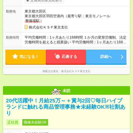
交通費別途支給あり
東京都大田区
勤務地
東京都大田区羽田空港内（最寄り駅：東京モノレール
整備場駅
）
株式会社ＫＳＰ東京支社
平均労働時間：1ヶ月あたり168時間 １か月の変形労働制、法定
勤務時間
労働時間を超えると残業扱い 平均労働時間：1ヶ月あたり168時
間 １か月の変形労働制、法定労働時間を超えると残業扱い
気になる！
応募する
詳細へ
掲載元企業名
株式会社ＫＳＰ東京支社
未読
20代活躍中！月給25万～＋賞与2回♡毎日ハイブ
ランドに触れる商品管理事務★未経験OK※社割あ
り
正社員
職種未経験OK