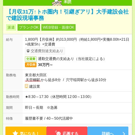
未読
【月収31万↑トホ圏内！引継ぎアリ】大手建設会社
で建設現場事務
派遣
ブランクOK
WEB登録・面接OK
1,800円【月収例】約313,000円（時給1,800円×実働8.00h×21日
給与
+残業5h）+交通費
交通費別途支給あり
通勤交通費の支給あり（当社規定による）
交通費
30万円～
月収例
東京都大田区
勤務地
天空橋駅
から徒歩8分
/
穴守稲荷駅から徒歩10分
建設業
★8:30～17:30（休憩時間 12:00～13:00）
勤務時間
即日～長期 ※急募
期間
履歴書不要
/
40～50代活躍中
特徴
気になる！
応募する
詳細へ