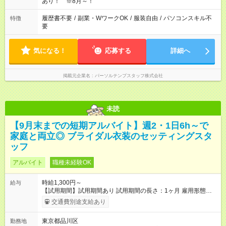
あり！ ※8月～！
履歴書不要
/
副業・WワークOK
/
服装自由
/
パソコンスキル不
特徴
要
気になる！
応募する
詳細へ
掲載元企業名
パーソルテンプスタッフ株式会社
未読
【9月末までの短期アルバイト】週2・1日6h～で
家庭と両立◎ ブライダル衣装のセッティングスタ
ッフ
アルバイト
職種未経験OK
時給1,300円～
給与
【試用期間】試用期間あり 試用期間の長さ：1ヶ月 雇用形態、
給与は本採用時と同じです。
交通費別途支給あり
東京都品川区
勤務地