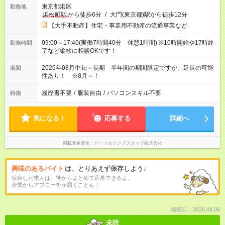
東京都港区
勤務地
浜松町駅
から徒歩6分
/
大門(東京都)駅から徒歩12分
【大手不動産】住宅・事業用不動産の流通事業など
09:00～17:40(実働7時間40分 休憩1時間) ※10時開始や17時終
勤務時間
了など柔軟に相談OKです！
2026年08月中旬～長期 半年間の期間限定ですが、延長の可能
期間
性あり！ ※8月～！
履歴書不要
/
服装自由
/
パソコンスキル不要
特徴
気になる！
応募する
詳細へ
掲載元企業名
パーソルテンプスタッフ株式会社
興味のあるバイト
は、とりあえず保存しよう♪
保存した求人は、後からまとめて応募できるよ。
企業からアプローチが届くことも！
掲載日：2026.08.06
未読