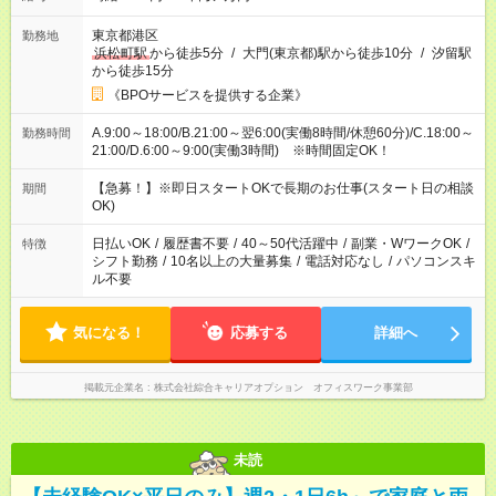
東京都港区
勤務地
浜松町駅
から徒歩5分
/
大門(東京都)駅から徒歩10分
/
汐留駅
から徒歩15分
《BPOサービスを提供する企業》
A.9:00～18:00/B.21:00～翌6:00(実働8時間/休憩60分)/C.18:00～
勤務時間
21:00/D.6:00～9:00(実働3時間) ※時間固定OK！
【急募！】※即日スタートOKで長期のお仕事(スタート日の相談
期間
OK)
日払いOK
/
履歴書不要
/
40～50代活躍中
/
副業・WワークOK
/
特徴
シフト勤務
/
10名以上の大量募集
/
電話対応なし
/
パソコンスキ
ル不要
気になる！
応募する
詳細へ
掲載元企業名
株式会社綜合キャリアオプション オフィスワーク事業部
未読