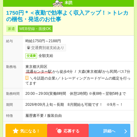
未読
1750円＊＜夜勤で効率よく収入アップ！＞トレカ
の梱包・発送のお仕事
派遣
WEB登録・面接OK
時給1750円～2188円
給与
交通費別途支給あり
全額支給
交通費
東京都大田区
勤務地
流通センター駅
から徒歩4分
/
大森(東京都)駅から民間バス7分
＼今話題の企業♪／トレーディングカードゲームの鑑定を行っ
てます
20:00～29:00(実働8時間 休憩1時間) ※夜8時～翌朝5時まで
勤務時間
2026年09月上旬～長期 8月開始も可能です！ ※9月～！
期間
履歴書不要
/
服装自由
特徴
気になる！
応募する
詳細へ