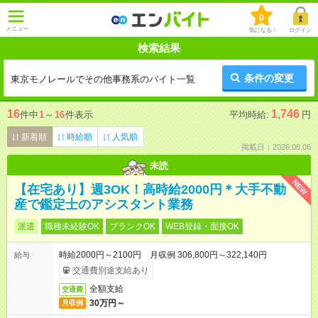
0
メニュー
気になる！
ログイン
検索結果
条件の変更
東京モノレールでその他事務系のバイト一覧
16
1,746
件中
1
～
16
件表示
平均時給:
円
新着順
時給順
人気順
掲載日：2026.08.06
未読
NEW
【在宅あり】週3OK！高時給2000円＊大手不動
産で鑑定士のアシスタント業務
派遣
職種未経験OK
ブランクOK
WEB登録・面接OK
時給2000円～2100円 月収例 306,800円～322,140円
給与
交通費別途支給あり
全額支給
交通費
30万円～
月収例