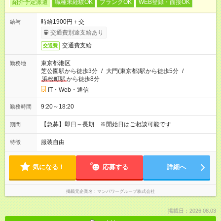
紹介予定派遣
職種未経験OK
ブランクOK
WEB登録・面接OK
時給1900円＋交
給与
交通費別途支給あり
交通費支給
交通費
東京都港区
勤務地
芝公園駅から徒歩3分
/
大門(東京都)駅から徒歩5分
/
浜松町駅
から徒歩8分
IT・Web・通信
9:20～18:20
勤務時間
【急募】即日～長期 ※開始日はご相談可能です
期間
服装自由
特徴
気になる！
応募する
詳細へ
掲載元企業名
マンパワーグループ株式会社
掲載日：2026.08.03