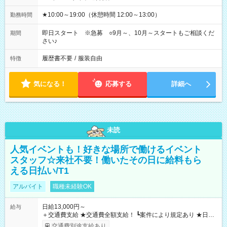
★10:00～19:00（休憩時間 12:00～13:00）
勤務時間
即日スタート ※急募 ○9月～、10月～スタートもご相談くだ
期間
さい♪
履歴書不要
/
服装自由
特徴
気になる！
応募する
詳細へ
未読
人気イベントも！好きな場所で働けるイベント
スタッフ☆来社不要！働いたその日に給料もら
える日払い/T1
アルバイト
職種未経験OK
日給13,000円～
給与
＋交通費支給 ★交通費全額支給！ ┗案件により規定あり ★日払
いOK！（規定あり） ┗働いたその日に現金GET♪ お仕事後はコ
交通費別途支給あり