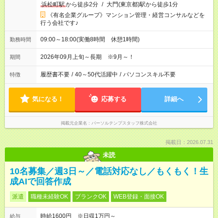
浜松町駅
から徒歩2分
/
大門(東京都)駅から徒歩1分
《有名企業グループ》マンション管理・経営コンサルなどを
行う会社です♪
09:00～18:00(実働8時間 休憩1時間)
勤務時間
2026年09月上旬～長期 ※9月～！
期間
履歴書不要
/
40～50代活躍中
/
パソコンスキル不要
特徴
気になる！
応募する
詳細へ
掲載元企業名
パーソルテンプスタッフ株式会社
掲載日：2026.07.31
未読
10名募集／週3日～／電話対応なし／もくもく！生
成AIで回答作成
派遣
職種未経験OK
ブランクOK
WEB登録・面接OK
時給1600円 ※日収1万円～
給与