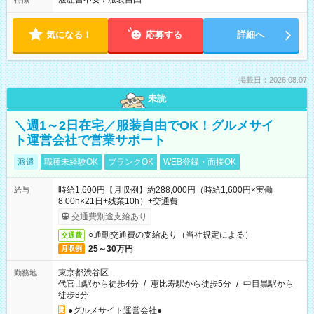
気になる！
応募する
詳細へ
掲載日：2026.08.07
未読
＼週1～2日在宅／服装自由でOK！グルメサイ
ト運営会社で営業サポート
派遣
職種未経験OK
ブランクOK
WEB登録・面接OK
時給1,600円【月収例】約288,000円（時給1,600円×実働
給与
8.00h×21日+残業10h）+交通費
交通費別途支給あり
○通勤交通費の支給あり（当社規定による）
交通費
25～30万円
月収例
東京都渋谷区
勤務地
代官山駅から徒歩4分
/
恵比寿駅から徒歩5分
/
中目黒駅から
徒歩8分
●グルメサイト運営会社●