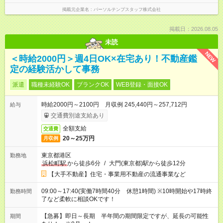
掲載元企業名
パーソルテンプスタッフ株式会社
掲載日：2026.08.05
未読
NEW
＜時給2000円＞週4日OK×在宅あり！不動産鑑
定の経験活かして事務
派遣
職種未経験OK
ブランクOK
WEB登録・面接OK
時給2000円～2100円 月収例 245,440円～257,712円
給与
交通費別途支給あり
全額支給
交通費
20～25万円
月収例
東京都港区
勤務地
浜松町駅
から徒歩6分
/
大門(東京都)駅から徒歩12分
【大手不動産】住宅・事業用不動産の流通事業など
09:00～17:40(実働7時間40分 休憩1時間) ※10時開始や17時終
勤務時間
了など柔軟に相談OKです！
【急募】即日～長期 半年間の期間限定ですが、延長の可能性
期間