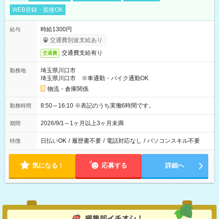
WEB登録・面接OK
時給1300円
給与
交通費別途支給あり
交通費支給有り
交通費
埼玉県川口市
勤務地
埼玉県川口市 ※車通勤・バイク通勤OK
物流・倉庫関係
8:50～16:10 ※表記のうち実働6時間です。
勤務時間
2026/9/1～1ヶ月以上3ヶ月未満
期間
日払いOK
/
履歴書不要
/
電話対応なし
/
パソコンスキル不要
特徴
気になる！
応募する
詳細へ