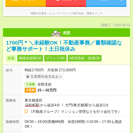
掲載元企業名
ヒューマンリソシア株式会社 関東オフィス
掲載日：2026.08.03
未読
1700円＊＼未経験OK！不動産事務／書類確認な
ど事務サポート！土日祝休み
派遣
職種未経験OK
ブランクOK
WEB登録・面接OK
時給1700円 月収例 272,000円
給与
交通費別途支給あり
全額支給
交通費
25～30万円
月収例
東京都港区
勤務地
浜松町駅
から徒歩4分
/
大門(東京都)駅から徒歩1分
《不動産グループ》マンション管理などを行う会社です♪
09:00～18:00(実働8時間 休憩1時間) ※10:00～17:00も相談
勤務時間
OK！