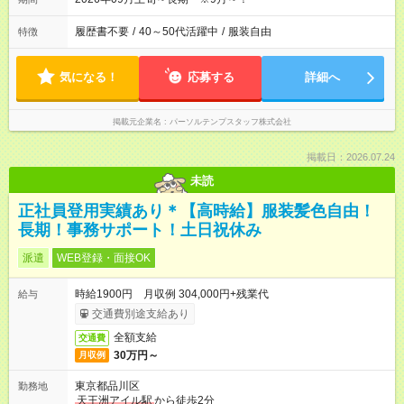
履歴書不要
/
40～50代活躍中
/
服装自由
特徴
気になる！
応募する
詳細へ
掲載元企業名
パーソルテンプスタッフ株式会社
掲載日：2026.07.24
未読
正社員登用実績あり＊【高時給】服装髪色自由！
長期！事務サポート！土日祝休み
派遣
WEB登録・面接OK
時給1900円 月収例 304,000円+残業代
給与
交通費別途支給あり
全額支給
交通費
30万円～
月収例
東京都品川区
勤務地
天王洲アイル駅
から徒歩2分