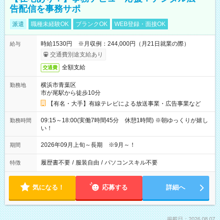
告配信を事務サポ
派遣
職種未経験OK
ブランクOK
WEB登録・面接OK
時給1530円 ※月収例：244,000円（月21日就業の際）
給与
交通費別途支給あり
全額支給
交通費
横浜市青葉区
勤務地
市が尾駅から徒歩10分
【有名・大手】有線テレビによる放送事業・広告事業など
09:15～18:00(実働7時間45分 休憩1時間) ※朝ゆっくりが嬉し
勤務時間
い！
2026年09月上旬～長期 ※9月～！
期間
履歴書不要
/
服装自由
/
パソコンスキル不要
特徴
気になる！
応募する
詳細へ
掲載日：2026.08.07