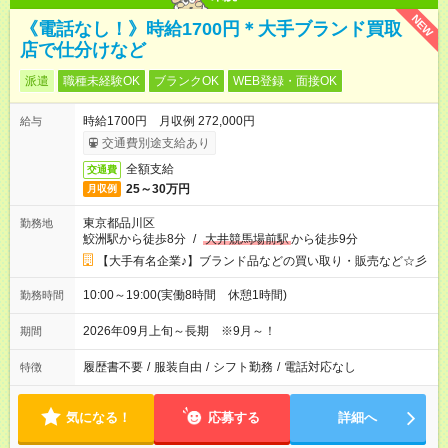
NEW
《電話なし！》時給1700円＊大手ブランド買取
店で仕分けなど
派遣
職種未経験OK
ブランクOK
WEB登録・面接OK
時給1700円 月収例 272,000円
給与
交通費別途支給あり
全額支給
交通費
25～30万円
月収例
東京都品川区
勤務地
鮫洲駅から徒歩8分
/
大井競馬場前駅
から徒歩9分
【大手有名企業♪】ブランド品などの買い取り・販売など☆彡
10:00～19:00(実働8時間 休憩1時間)
勤務時間
2026年09月上旬～長期 ※9月～！
期間
履歴書不要
/
服装自由
/
シフト勤務
/
電話対応なし
特徴
気になる！
応募する
詳細へ