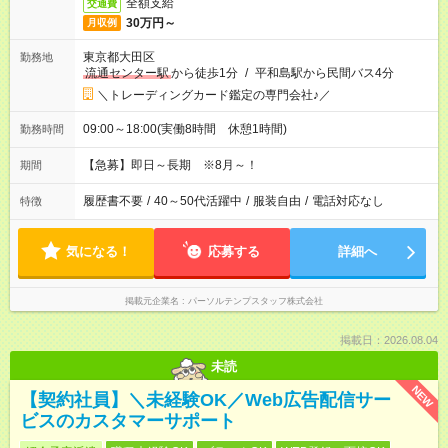
全額支給
交通費
30万円～
月収例
東京都大田区
勤務地
流通センター駅
から徒歩1分
/
平和島駅から民間バス4分
＼トレーディングカード鑑定の専門会社♪／
09:00～18:00(実働8時間 休憩1時間)
勤務時間
【急募】即日～長期 ※8月～！
期間
履歴書不要
/
40～50代活躍中
/
服装自由
/
電話対応なし
特徴
気になる！
応募する
詳細へ
掲載元企業名
パーソルテンプスタッフ株式会社
掲載日：2026.08.04
未読
NEW
【契約社員】＼未経験OK／Web広告配信サー
ビスのカスタマーサポート