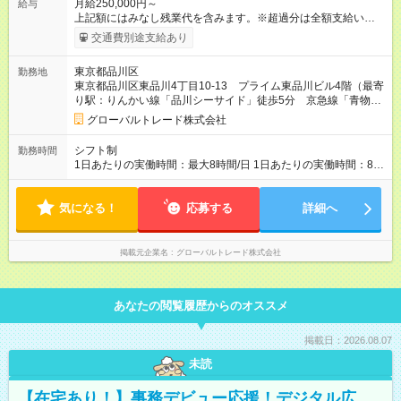
月給250,000円～
給与
上記額にはみなし残業代を含みます。※超過分は全額支給いたし
ます。 みなし残業代 30,800円／月 みなし残業時間 20時間／月
交通費別途支給あり
月給250000円＋諸手当＋賞与2回 試用期間3か月 試用期間中
も、給与・各種手当などの条件は一切変わりません。 ※試用期
東京都品川区
勤務地
間は3ヶ月で、その間の雇用形態は正社員です。 【試用期間】試
東京都品川区東品川4丁目10-13 プライム東品川ビル4階（最寄
用期間あり 試用期間の長さ：3ヶ月 雇用形態、給与は本採用時
り駅：りんかい線「品川シーサイド」徒歩5分 京急線「青物横
と同じです。
丁」徒歩7分）
グローバルトレード株式会社
シフト制
勤務時間
1日あたりの実働時間：最大8時間/日 1日あたりの実働時間：8時
間 休憩1時間（60分） ・10時00分～19時00分
気になる！
応募する
詳細へ
掲載元企業名
グローバルトレード株式会社
あなたの閲覧履歴からのオススメ
掲載日：2026.08.07
未読
【在宅あり！】事務デビュー応援！デジタル広