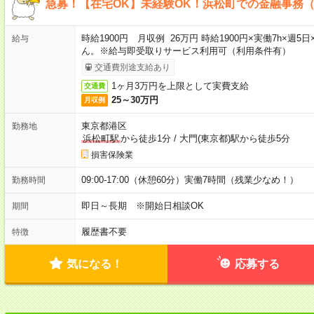
急募！【在宅OK】未経験OK！浜松町での金融事務
時給1900円 月収例 26万円 時給1900円×実働7h×
給与
ん。※給与即受取りサービス利用可（利用条件有）
交通費別途支給あり
1ヶ月3万円を上限として実費支給
交通費
25～30万円
月収例
東京都港区
勤務地
浜松町駅
から徒歩1分
/
大門(東京都)駅から徒歩5分
損害保険業
09:00-17:00（休憩60分）実働7時間（残業少なめ！）
勤務時間
即日～長期 ※開始日相談OK
期間
履歴書不要
特徴
気になる！
応募する