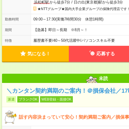
浜松町駅
から徒歩7分
/
日の出(東京都)駅から徒歩3分
★NTTグループ★国内大手企業グループの保険代理店です
09:00～17:30(実働7時間30分 休憩1時間)
勤務時間
【急募】即日～長期 ※8月～！
期間
履歴書不要
/
40～50代活躍中
/
パソコンスキル不要
特徴
気になる！
応募する
未読
＼カンタン契約満期のご案内！＠損保会社／17時
派遣
ブランクOK
WEB登録・面接OK
話す内容決まっていて安心！契約満期ご案内／損保事務