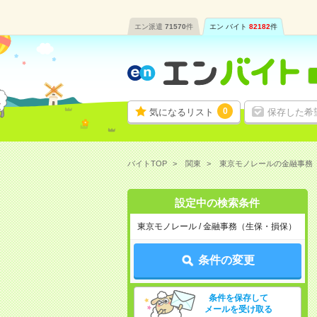
エン派遣
71570
件
エン バイト
82182
件
0
気になるリスト
保存した希
バイトTOP
関東
東京モノレールの金融事務
設定中の検索条件
東京モノレール / 金融事務（生保・損保）
条件の変更
条件を保存して
メールを受け取る