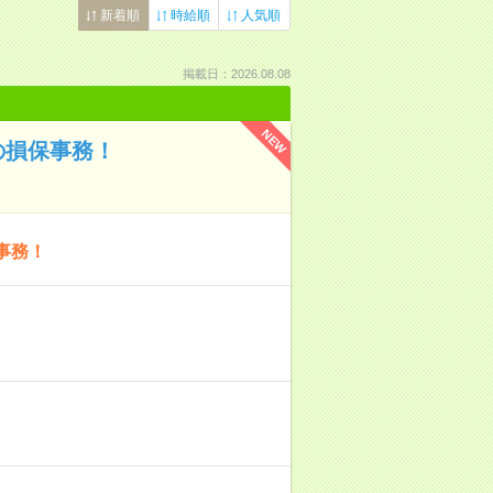
新着順
時給順
人気順
掲載日：2026.08.08
NEW
の損保事務！
事務！