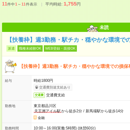
1,755
11
平均時給:
円
件中
1
～
11
件表示
未読
【扶養枠】週3勤務・駅チカ・穏やかな環境で
派遣
職種未経験OK
WEB登録・面接OK
【扶養枠】週3勤務・駅チカ・穏やかな環境での損保
時給1800円
給与
交通費別途支給あり
交通費支給
交通費
東京都品川区
勤務地
天王洲アイル駅
から徒歩2分
/
新馬場駅から徒歩14分
金融
10:00～16:00(実働:5時間) (休憩60分)
勤務時間