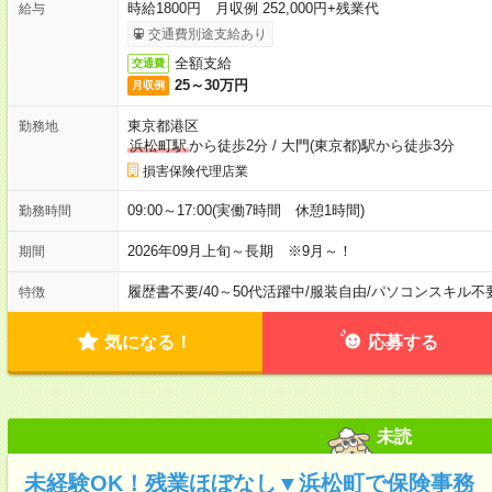
時給1800円 月収例 252,000円+残業代
給与
交通費別途支給あり
全額支給
交通費
25～30万円
月収例
東京都港区
勤務地
浜松町駅
から徒歩2分
/
大門(東京都)駅から徒歩3分
損害保険代理店業
09:00～17:00(実働7時間 休憩1時間)
勤務時間
2026年09月上旬～長期 ※9月～！
期間
履歴書不要
/
40～50代活躍中
/
服装自由
/
パソコンスキル不
特徴
気になる！
応募する
未読
未経験OK！残業ほぼなし▼浜松町で保険事務