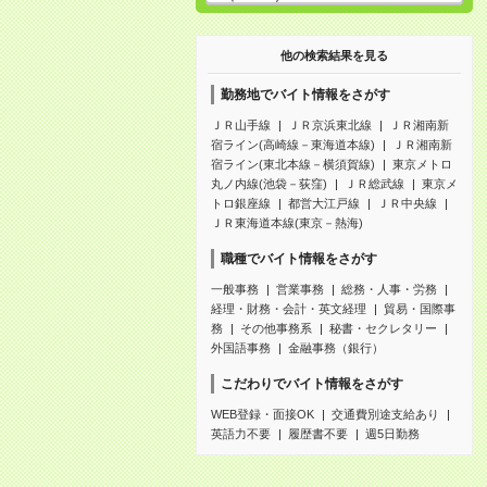
他の検索結果を見る
勤務地でバイト情報をさがす
ＪＲ山手線
ＪＲ京浜東北線
ＪＲ湘南新
宿ライン(高崎線－東海道本線)
ＪＲ湘南新
宿ライン(東北本線－横須賀線)
東京メトロ
丸ノ内線(池袋－荻窪)
ＪＲ総武線
東京メ
トロ銀座線
都営大江戸線
ＪＲ中央線
ＪＲ東海道本線(東京－熱海)
職種でバイト情報をさがす
一般事務
営業事務
総務・人事・労務
経理・財務・会計・英文経理
貿易・国際事
務
その他事務系
秘書・セクレタリー
外国語事務
金融事務（銀行）
こだわりでバイト情報をさがす
WEB登録・面接OK
交通費別途支給あり
英語力不要
履歴書不要
週5日勤務