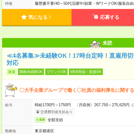
履歴書不要
/
40～50代活躍中
/
副業・WワークOK
/
服装自由
特徴
気になる！
応募する
未読
≪4名募集≫未経験OK！17時台定時！直雇用
対応
派遣
職種未経験OK
ブランクOK
WEB登録・面接OK
〇大手企業グループで働く〇社員の福利厚生に関す
時給1700円～1750円 〈月収例〉267,750～275,62
給与
交通費別途支給あり
全額支給
交通費
東京都港区
勤務地