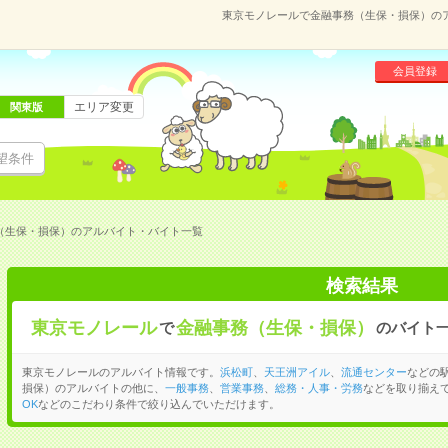
東京モノレールで金融事務（生保・損保）の
会員登録
エリア変更
関東版
望条件
（生保・損保）のアルバイト・バイト一覧
検索結果
東京モノレール
金融事務（生保・損保）
で
のバイト
東京モノレールのアルバイト情報です。
浜松町
、
天王洲アイル
、
流通センター
などの
損保）のアルバイトの他に、
一般事務
、
営業事務
、
総務・人事・労務
などを取り揃え
OK
などのこだわり条件で絞り込んでいただけます。