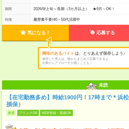
2026/9/上旬～長期（3カ月以上） ★9月～OK！
期間
履歴書不要
/
40～50代活躍中
特徴
気になる！
応募する
興味のあるバイト
は、とりあえず保存しよう♪
保存した求人は、後からまとめて応募できるよ。
企業からアプローチが届くことも！
未読
【在宅勤務多め】時給1900円！17時まで＊浜
損保）
派遣
ブランクOK
WEB登録・面接OK