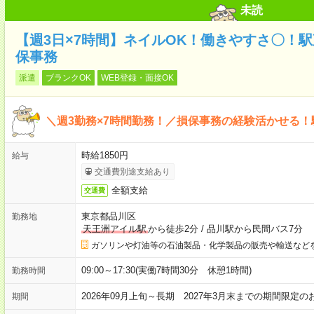
未読
【週3日×7時間】ネイルOK！働きやすさ〇！
保事務
派遣
ブランクOK
WEB登録・面接OK
＼週3勤務×7時間勤務！／損保事務の経験活かせる
時給1850円
給与
交通費別途支給あり
全額支給
交通費
東京都品川区
勤務地
天王洲アイル駅
から徒歩2分
/
品川駅から民間バス7分
ガソリンや灯油等の石油製品・化学製品の販売や輸送など
09:00～17:30(実働7時間30分 休憩1時間)
勤務時間
2026年09月上旬～長期 2027年3月末までの期間限
期間