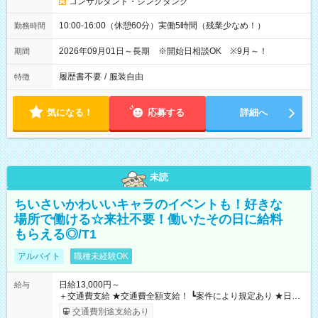
コンサルタント・シンクタンク
10:00-16:00（休憩60分）実働5時間（残業少なめ！）
勤務時間
2026年09月01日～長期 ※開始日相談OK ※9月～！
期間
履歴書不要
/
服装自由
特徴
気になる！
応募する
詳細へ
未読
ちいさいかわいいキャラのイベントも！好きな
場所で働ける☆来社不要！働いたその日に給料
もらえる◎/T1
アルバイト
職種未経験OK
日給13,000円～
給与
＋交通費支給 ★交通費全額支給！ ┗案件により規定あり ★日払
いOK！（規定あり） ┗働いたその日に現金GET♪ お仕事後はコ
交通費別途支給あり