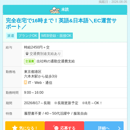
掲載日：2026.08.05
未読
完全在宅で16時まで！英語&日本語＼EC運営サ
ポート／
派遣
ブランクOK
WEB登録・面接OK
時給2450円＋交
給与
交通費別途支給あり
出社時の通勤交通費支給
交通費
東京都港区
勤務地
六本木駅から徒歩3分
IT・Web・通信
9:00～16:00
勤務時間
2026/8/17～長期 ※長期更新予定 ※8月～OK！
期間
履歴書不要
/
40～50代活躍中
/
服装自由
特徴
気になる！
応募する
詳細へ