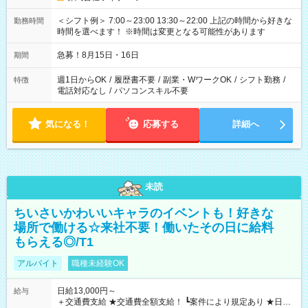
＜シフト例＞ 7:00～23:00 13:30～22:00 上記の時間から好きな
勤務時間
時間を選べます！ ※時間は変更となる可能性があります
急募！8月15日・16日
期間
週1日からOK
/
履歴書不要
/
副業・WワークOK
/
シフト勤務
/
特徴
電話対応なし
/
パソコンスキル不要
気になる！
応募する
詳細へ
未読
ちいさいかわいいキャラのイベントも！好きな
場所で働ける☆来社不要！働いたその日に給料
もらえる◎/T1
アルバイト
職種未経験OK
日給13,000円～
給与
＋交通費支給 ★交通費全額支給！ ┗案件により規定あり ★日払