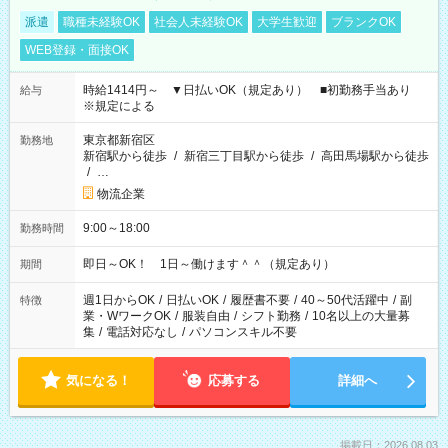
派遣
職種未経験OK
社会人未経験OK
大学生歓迎
ブランクOK
WEB登録・面接OK
時給1414円～ ▼日払いOK（規定あり） ■初勤務手当あり
給与
※規定による
東京都新宿区
勤務地
新宿駅から徒歩
/
新宿三丁目駅から徒歩
/
高田馬場駅から徒歩
/
…
物流企業
9:00～18:00
勤務時間
即日～OK！ 1日～働けます＾＾（規定あり）
期間
週1日からOK
/
日払いOK
/
履歴書不要
/
40～50代活躍中
/
副
特徴
業・WワークOK
/
服装自由
/
シフト勤務
/
10名以上の大量募
集
/
電話対応なし
/
パソコンスキル不要
気になる！
応募する
詳細へ
掲載日：2026.08.03