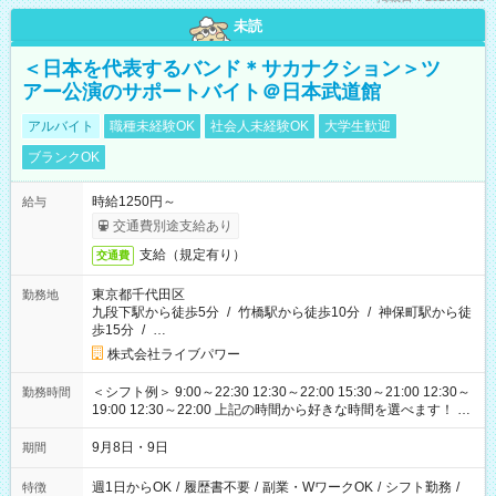
未読
＜日本を代表するバンド＊サカナクション＞ツ
アー公演のサポートバイト＠日本武道館
アルバイト
職種未経験OK
社会人未経験OK
大学生歓迎
ブランクOK
時給1250円～
給与
交通費別途支給あり
支給（規定有り）
交通費
東京都千代田区
勤務地
九段下駅から徒歩5分
/
竹橋駅から徒歩10分
/
神保町駅から徒
歩15分
/
…
株式会社ライブパワー
＜シフト例＞ 9:00～22:30 12:30～22:00 15:30～21:00 12:30～
勤務時間
19:00 12:30～22:00 上記の時間から好きな時間を選べます！ ※
時間は変更となる可能性があります
9月8日・9日
期間
週1日からOK
/
履歴書不要
/
副業・WワークOK
/
シフト勤務
/
特徴