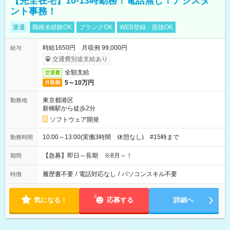
【完全在宅】10-13時勤務！電話無し！アシスタ
ント事務！
派遣
職種未経験OK
ブランクOK
WEB登録・面接OK
時給1650円 月収例 99,000円
給与
交通費別途支給あり
全額支給
交通費
5～10万円
月収例
東京都港区
勤務地
新橋駅から徒歩2分
ソフトウェア開発
10:00～13:00(実働3時間 休憩なし) #15時まで
勤務時間
【急募】即日～長期 ※8月～！
期間
履歴書不要
/
電話対応なし
/
パソコンスキル不要
特徴
気になる！
応募する
詳細へ