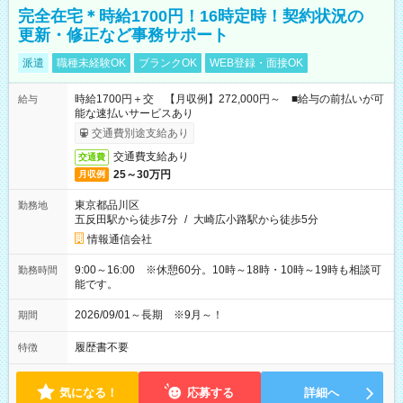
完全在宅＊時給1700円！16時定時！契約状況の
更新・修正など事務サポート
派遣
職種未経験OK
ブランクOK
WEB登録・面接OK
時給1700円＋交 【月収例】272,000円～ ■給与の前払いが可
給与
能な速払いサービスあり
交通費別途支給あり
交通費支給あり
交通費
25～30万円
月収例
東京都品川区
勤務地
五反田駅から徒歩7分
/
大崎広小路駅から徒歩5分
情報通信会社
9:00～16:00 ※休憩60分。10時～18時・10時～19時も相談可
勤務時間
能です。
2026/09/01～長期 ※9月～！
期間
履歴書不要
特徴
気になる！
応募する
詳細へ