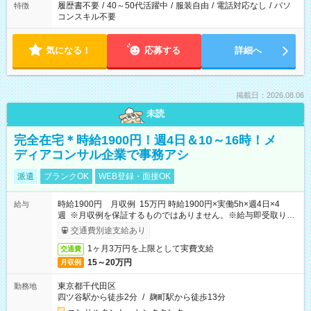
履歴書不要
/
40～50代活躍中
/
服装自由
/
電話対応なし
/
パソ
特徴
コンスキル不要
気になる！
応募する
詳細へ
掲載日：2026.08.06
未読
完全在宅＊時給1900円！週4日＆10～16時！メ
ディアコンサル企業で事務アシ
派遣
ブランクOK
WEB登録・面接OK
時給1900円 月収例 15万円 時給1900円×実働5h×週4日×4
給与
週 ※月収例を保証するものではありません。※給与即受取りサ
ービス利用可（利用条件有）
交通費別途支給あり
1ヶ月3万円を上限として実費支給
交通費
15～20万円
月収例
東京都千代田区
勤務地
四ツ谷駅から徒歩2分
/
麹町駅から徒歩13分