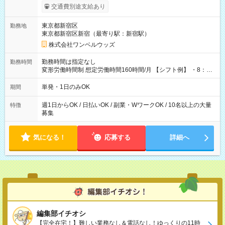
いOK！（規定あり） ┗働いたその日に現金GET♪ お仕事後はコ
交通費別途支給あり
ンビニATMから 日払い分を引き落とせます！ 【試用期間】試
用期間なし
東京都新宿区
勤務地
東京都新宿区新宿（最寄り駅：新宿駅）
株式会社ワンベルウッズ
勤務時間は指定なし
勤務時間
変形労働時間制 想定労働時間160時間/月 【シフト例】 ・8：00
～21：00
単発・1日のみOK
期間
週1日からOK / 日払いOK / 副業・WワークOK / 10名以上の大量
特徴
募集
気になる！
応募する
詳細へ
編集部イチオシ
【完全在宅！】難しい業務なし＆電話なし！ゆっくりの11時