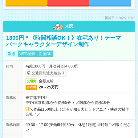
掲載日：2026.08.07
未読
1800円＊《時間相談OK！》在宅あり！テーマ
パークキャラクターデザイン制作
派遣
WEB登録・面接OK
時給1800円 月収例 234,000円
給与
交通費別途支給あり
全額支給
交通費
20～25万円
月収例
東京都中野区
勤務地
中野(東京都)駅から徒歩5分
/
沼袋駅から徒歩16分
＼作品は500以上！誰もが知る大ヒットアニメ・映画の制作
会社+*／
09:30～17:00(実働6時間30分 休憩1時間) ※時短ご相談くださ
勤務時間
い！