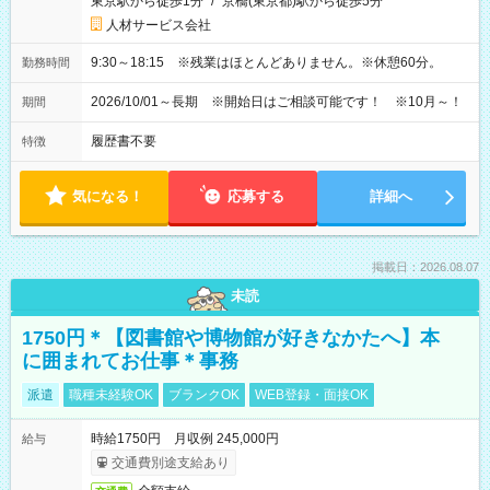
東京駅から徒歩1分
/
京橋(東京都)駅から徒歩5分
人材サービス会社
9:30～18:15 ※残業はほとんどありません。※休憩60分。
勤務時間
2026/10/01～長期 ※開始日はご相談可能です！ ※10月～！
期間
履歴書不要
特徴
気になる！
応募する
詳細へ
掲載日：2026.08.07
未読
1750円＊【図書館や博物館が好きなかたへ】本
に囲まれてお仕事＊事務
派遣
職種未経験OK
ブランクOK
WEB登録・面接OK
時給1750円 月収例 245,000円
給与
交通費別途支給あり