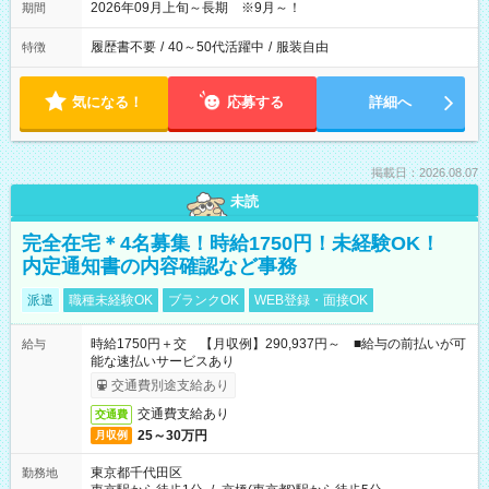
2026年09月上旬～長期 ※9月～！
期間
履歴書不要
/
40～50代活躍中
/
服装自由
特徴
気になる！
応募する
詳細へ
掲載日：2026.08.07
未読
完全在宅＊4名募集！時給1750円！未経験OK！
内定通知書の内容確認など事務
派遣
職種未経験OK
ブランクOK
WEB登録・面接OK
時給1750円＋交 【月収例】290,937円～ ■給与の前払いが可
給与
能な速払いサービスあり
交通費別途支給あり
交通費支給あり
交通費
25～30万円
月収例
東京都千代田区
勤務地