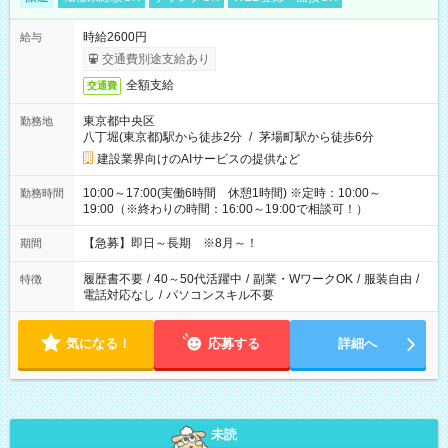
時給2600円
給与
交通費別途支給あり
全額支給
交通費
東京都中央区
勤務地
八丁堀(東京都)駅から徒歩2分
/
茅場町駅から徒歩6分
建設業界向けのAIサービスの提供など
10:00～17:00(実働6時間 休憩1時間) ※定時：10:00～
勤務時間
19:00（※終わりの時間：16:00～19:00で相談可！）
【急募】即日～長期 ※8月～！
期間
履歴書不要
/
40～50代活躍中
/
副業・WワークOK
/
服装自由
/
特徴
電話対応なし
/
パソコンスキル不要
気になる！
応募する
詳細へ
未読