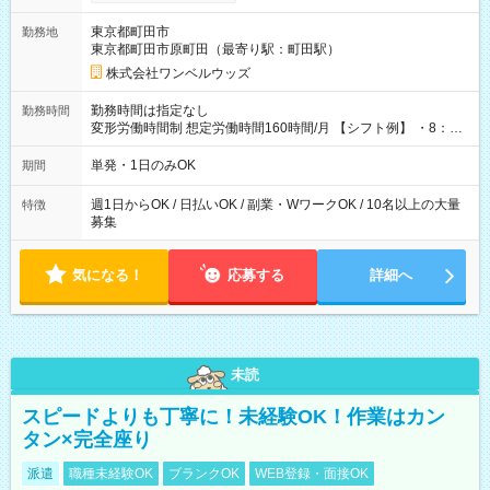
ンビニATMから 日払い分を引き落とせます！ 【試用期間】試
用期間なし
東京都町田市
勤務地
東京都町田市原町田（最寄り駅：町田駅）
株式会社ワンベルウッズ
勤務時間は指定なし
勤務時間
変形労働時間制 想定労働時間160時間/月 【シフト例】 ・8：00
～21：00
単発・1日のみOK
期間
週1日からOK / 日払いOK / 副業・WワークOK / 10名以上の大量
特徴
募集
気になる！
応募する
詳細へ
未読
スピードよりも丁寧に！未経験OK！作業はカン
タン×完全座り
派遣
職種未経験OK
ブランクOK
WEB登録・面接OK