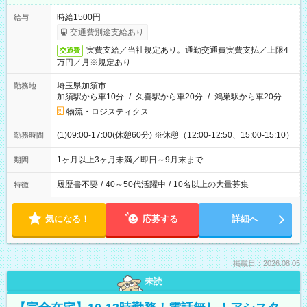
時給1500円
給与
交通費別途支給あり
実費支給／当社規定あり。通勤交通費実費支払／上限4
交通費
万円／月※規定あり
埼玉県加須市
勤務地
加須駅から車10分
/
久喜駅から車20分
/
鴻巣駅から車20分
物流・ロジスティクス
(1)09:00-17:00(休憩60分) ※休憩（12:00-12:50、15:00-15:10）
勤務時間
1ヶ月以上3ヶ月未満／即日～9月末まで
期間
履歴書不要
/
40～50代活躍中
/
10名以上の大量募集
特徴
気になる！
応募する
詳細へ
掲載日：2026.08.05
未読