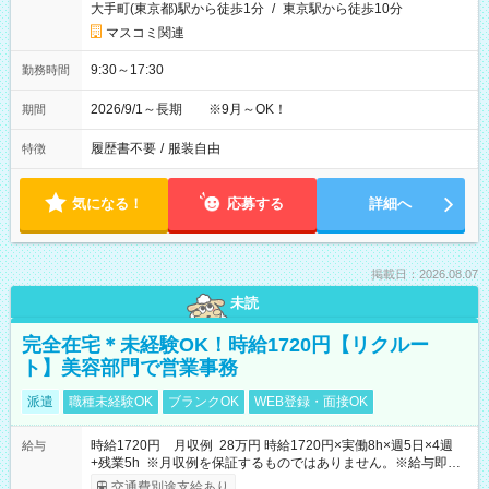
大手町(東京都)駅から徒歩1分
/
東京駅から徒歩10分
マスコミ関連
9:30～17:30
勤務時間
2026/9/1～長期 ※9月～OK！
期間
履歴書不要
/
服装自由
特徴
気になる！
応募する
詳細へ
掲載日：2026.08.07
未読
完全在宅＊未経験OK！時給1720円【リクルー
ト】美容部門で営業事務
派遣
職種未経験OK
ブランクOK
WEB登録・面接OK
時給1720円 月収例 28万円 時給1720円×実働8h×週5日×4週
給与
+残業5h ※月収例を保証するものではありません。※給与即受
取りサービス利用可（利用条件有）
交通費別途支給あり