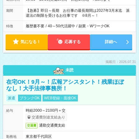
【急募】即日～長期 お仕事の最長期間は2027年3月末迄 派
期間
遣法の制限を受けるお仕事です ※8月～！
履歴書不要
/
40～50代活躍中
/
副業・WワークOK
特徴
気になる！
応募する
詳細へ
掲載日：2026.07.31
未読
在宅OK！9月～！広報アシスタント！残業ほぼ
なし！大手法律事務所！
派遣
ブランクOK
WEB登録・面接OK
時給2000～2100円＋交
給与
交通費別途支給あり
通勤交通費支給
交通費
東京都千代田区
勤務地