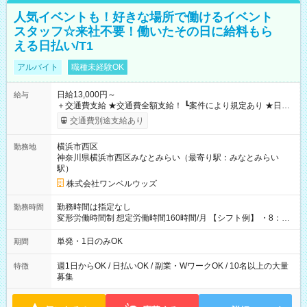
人気イベントも！好きな場所で働けるイベント
スタッフ☆来社不要！働いたその日に給料もら
える日払い/T1
アルバイト
職種未経験OK
日給13,000円～
給与
＋交通費支給 ★交通費全額支給！ ┗案件により規定あり ★日払
いOK！（規定あり） ┗働いたその日に現金GET♪ お仕事後はコ
交通費別途支給あり
ンビニATMから 日払い分を引き落とせます！ 【試用期間】試
用期間なし
横浜市西区
勤務地
神奈川県横浜市西区みなとみらい（最寄り駅：みなとみらい
駅）
株式会社ワンベルウッズ
勤務時間は指定なし
勤務時間
変形労働時間制 想定労働時間160時間/月 【シフト例】 ・8：00
～21：00
単発・1日のみOK
期間
週1日からOK / 日払いOK / 副業・WワークOK / 10名以上の大量
特徴
募集