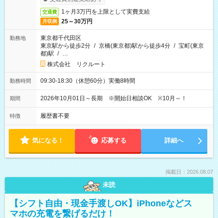
1ヶ月3万円を上限として実費支給
交通費
25～30万円
月収例
東京都千代田区
勤務地
東京駅から徒歩2分
/
京橋(東京都)駅から徒歩4分
/
宝町(東京
都)駅
/
…
株式会社 リクルート
09:30-18:30（休憩60分）実働8時間
勤務時間
2026年10月01日～長期 ※開始日相談OK ※10月～！
期間
履歴書不要
特徴
気になる！
応募する
詳細へ
掲載日：2026.08.07
未読
【シフト自由・現金手渡しOK】iPhoneなどス
マホの充電を繋げるだけ！