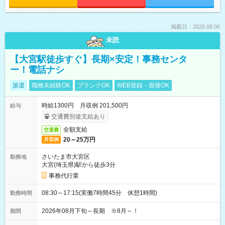
掲載日：2026.08.06
未読
【大宮駅徒歩すぐ】長期×安定！事務センタ
ー！電話ナシ
派遣
職種未経験OK
ブランクOK
WEB登録・面接OK
時給1300円 月収例 201,500円
給与
交通費別途支給あり
全額支給
交通費
20～25万円
月収例
さいたま市大宮区
勤務地
大宮(埼玉県)駅から徒歩3分
事務代行業
08:30～17:15(実働7時間45分 休憩1時間)
勤務時間
2026年08月下旬～長期 ※8月～！
期間