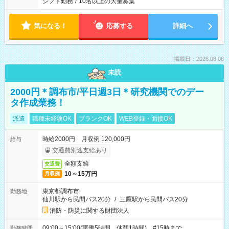
シフト勤務
/
10名以上の大量募集
気になる！
応募する
詳細へ
掲載日：2026.08.06
未読
2000円＊調布市/平日週3日＊研究機関でのデー
タ作成業務！
派遣
職種未経験OK
ブランクOK
WEB登録・面接OK
時給2000円 月収例 120,000円
給与
交通費別途支給あり
全額支給
交通費
10～15万円
月収例
東京都調布市
勤務地
仙川駅から民間バス20分
/
三鷹駅から民間バス20分
消防・防災に関する財団法人
09:00～15:00(実働5時間 休憩1時間) #15時まで
勤務時間