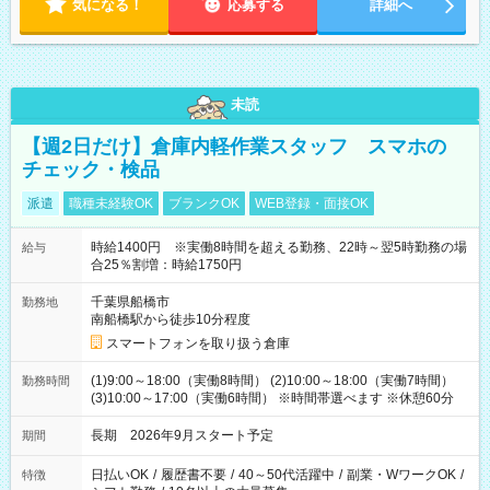
気になる！
応募する
詳細へ
未読
【週2日だけ】倉庫内軽作業スタッフ スマホの
チェック・検品
派遣
職種未経験OK
ブランクOK
WEB登録・面接OK
時給1400円 ※実働8時間を超える勤務、22時～翌5時勤務の場
給与
合25％割増：時給1750円
千葉県船橋市
勤務地
南船橋駅から徒歩10分程度
スマートフォンを取り扱う倉庫
(1)9:00～18:00（実働8時間） (2)10:00～18:00（実働7時間）
勤務時間
(3)10:00～17:00（実働6時間） ※時間帯選べます ※休憩60分
長期 2026年9月スタート予定
期間
日払いOK
/
履歴書不要
/
40～50代活躍中
/
副業・WワークOK
/
特徴