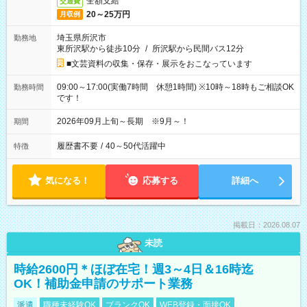
全額支給
交通費
20～25万円
月収例
埼玉県所沢市
勤務地
東所沢駅から徒歩10分
/
所沢駅から民間バス12分
■文芸資料の収集・保存・展示をおこなっています
09:00～17:00(実働7時間 休憩1時間) ※10時～18時もご相談OK
勤務時間
です！
2026年09月上旬～長期 ※9月～！
期間
履歴書不要
/
40～50代活躍中
特徴
気になる！
応募する
詳細へ
掲載日：2026.08.07
未読
時給2600円＊ほぼ在宅！週3～4日＆16時迄
OK！補助金申請のサポート業務
派遣
職種未経験OK
ブランクOK
WEB登録・面接OK