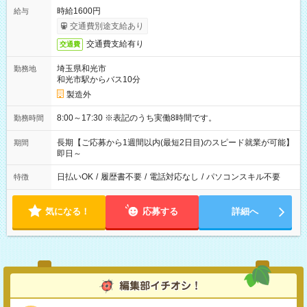
時給1600円
給与
交通費別途支給あり
交通費支給有り
交通費
埼玉県和光市
勤務地
和光市駅からバス10分
製造外
8:00～17:30 ※表記のうち実働8時間です。
勤務時間
長期【ご応募から1週間以内(最短2日目)のスピード就業が可能】
期間
即日～
日払いOK
/
履歴書不要
/
電話対応なし
/
パソコンスキル不要
特徴
気になる！
応募する
詳細へ