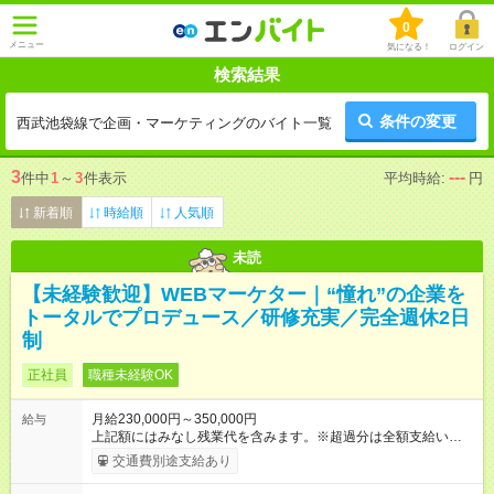
0
メニュー
気になる！
ログイン
検索結果
条件の変更
西武池袋線で企画・マーケティングのバイト一覧
3
---
件中
1
～
3
件表示
平均時給:
円
新着順
時給順
人気順
未読
【未経験歓迎】WEBマーケター｜“憧れ”の企業を
トータルでプロデュース／研修充実／完全週休2日
制
正社員
職種未経験OK
月給230,000円～350,000円
給与
上記額にはみなし残業代を含みます。※超過分は全額支給いたし
ます。 みなし残業代 31,000円／月 みなし残業時間 20時間／月
交通費別途支給あり
【試用期間】試用期間あり 試用期間の長さ：6ヶ月 ※ 雇用形態
と給与に、本採用時と異なる部分があります。 雇用形態：中途