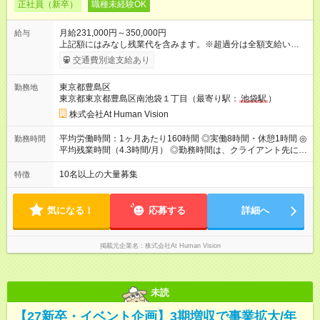
正社員（新卒）
職種未経験OK
月給231,000円～350,000円
給与
上記額にはみなし残業代を含みます。※超過分は全額支給いたし
ます。 みなし残業代 24,000円 ～ 37,000円／月 みなし残業時
交通費別途支給あり
間 15時間／月 【給与】 月給： 大卒・院卒 ：243，000
円（固定残業代 26，000円） 短大・専門・高専卒：231，000円
東京都豊島区
勤務地
（固定残業代 24，000円） 賞与：年２回 （業績連動型） 昇
東京都東京都豊島区南池袋１丁目（最寄り駅：
池袋駅
）
給：年２回（3月、9月) 試用期間：6ヶ月 ※上記額にはみなし残
業代（月15時間分）が含まれた 金額になります。超過分は追加
株式会社At Human Vision
で全額支給。 【頑張りを給与・キャリアに還元します】 年に2
回⼈事評価があり等級が決まります。 等級に合わせた給与設定
平均労働時間：1ヶ月あたり160時間 ◎実働8時間・休憩1時間 ◎
勤務時間
のため、若い内からでも頑張り次第で給与アップが叶います。
平均残業時間（4.3時間/月） ◎勤務時間は、クライアント先に
⼀般職（20～31万円）→リーダー（⽉給26～36万円） →係⻑
より異なります。 ※＜シフト例＞ 10:00～19:00／11:00～
（⽉給34～45万円）→課⻑（⽉給36～48万円）→部⻑（⽉給40
20:00 平均労働時間：1ヶ月あたり160時間 ◎実働8時間・休憩1
10名以上の大量募集
特徴
～58万円） 【試用期間】試用期間あり 試用期間の長さ：6ヶ月
時間 ◎平均残業時間（4.3時間/月） ◎勤務時間は、クライアント
※ 雇用形態と給与に、本採用時と異なる部分があります。 雇用
先に より異なります。 ※＜シフト例＞ 10:00～19:00／11:00
形態：本採用時と同じです。 給与：月給 224,000円 ～ 330,000
～20:00
気になる！
応募する
詳細へ
円 上記額にはみなし残業代を含みます。※超過分は全額支給い
たします。 みなし残業代 24,000円 ～ 34,000円／月 みなし残業
時間 15時間／月
掲載元企業名
株式会社At Human Vision
未読
【27新卒・イベント企画】3期増収で事業拡大/年