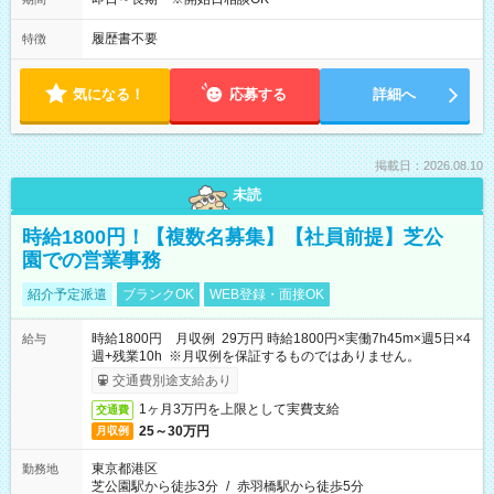
履歴書不要
特徴
気になる！
応募する
詳細へ
掲載日：2026.08.10
未読
時給1800円！【複数名募集】【社員前提】芝公
園での営業事務
紹介予定派遣
ブランクOK
WEB登録・面接OK
時給1800円 月収例 29万円 時給1800円×実働7h45m×週5日×4
給与
週+残業10h ※月収例を保証するものではありません。
交通費別途支給あり
1ヶ月3万円を上限として実費支給
交通費
25～30万円
月収例
東京都港区
勤務地
芝公園駅から徒歩3分
/
赤羽橋駅から徒歩5分