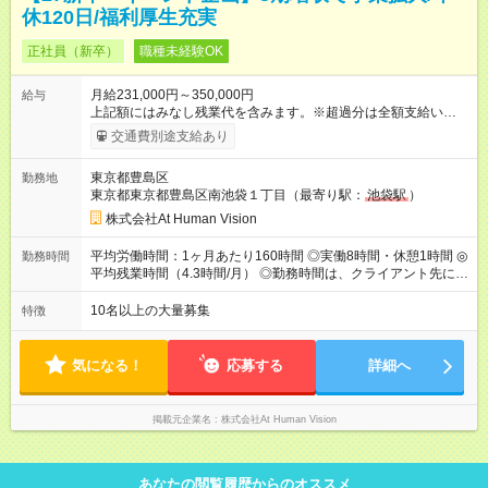
休120日/福利厚生充実
正社員（新卒）
職種未経験OK
月給231,000円～350,000円
給与
上記額にはみなし残業代を含みます。※超過分は全額支給いたし
ます。 みなし残業代 24,000円 ～ 37,000円／月 みなし残業時
交通費別途支給あり
間 15時間／月 【給与】 月給： 大卒・院卒 ：243，000
円（固定残業代 26，000円） 短大・専門・高専卒：231，000円
東京都豊島区
勤務地
（固定残業代 24，000円） 賞与：年２回 （業績連動型） 昇
東京都東京都豊島区南池袋１丁目（最寄り駅：
池袋駅
）
給：年２回（3月、9月) 試用期間：6ヶ月 ※上記額にはみなし残
業代（月15時間分）が含まれた 金額になります。超過分は追加
株式会社At Human Vision
で全額支給。 【頑張りを給与・キャリアに還元します】 年に2
回⼈事評価があり等級が決まります。 等級に合わせた給与設定
平均労働時間：1ヶ月あたり160時間 ◎実働8時間・休憩1時間 ◎
勤務時間
のため、若い内からでも頑張り次第で給与アップが叶います。
平均残業時間（4.3時間/月） ◎勤務時間は、クライアント先に
⼀般職（20～31万円）→リーダー（⽉給26～36万円） →係⻑
より異なります。 ※＜シフト例＞ 10:00～19:00／11:00～
（⽉給34～45万円）→課⻑（⽉給36～48万円）→部⻑（⽉給40
20:00 平均労働時間：1ヶ月あたり160時間 ◎実働8時間・休憩1
10名以上の大量募集
特徴
～58万円） 【試用期間】試用期間あり 試用期間の長さ：6ヶ月
時間 ◎平均残業時間（4.3時間/月） ◎勤務時間は、クライアント
※ 雇用形態と給与に、本採用時と異なる部分があります。 雇用
先に より異なります。 ※＜シフト例＞ 10:00～19:00／11:00
形態：本採用時と同じです。 給与：月給 224,000円 ～ 330,000
～20:00
気になる！
応募する
詳細へ
円 上記額にはみなし残業代を含みます。※超過分は全額支給い
たします。 みなし残業代 24,000円 ～ 34,000円／月 みなし残業
時間 15時間／月
掲載元企業名
株式会社At Human Vision
あなたの閲覧履歴からのオススメ