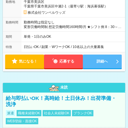
千葉市美浜区
勤務地
なし
千葉県千葉市美浜区中瀬2-1（最寄り駅：海浜幕張駅）
株式会社ワンベルウッズ
勤務時間は指定なし
勤務時間
変形労働時間制 想定労働時間160時間/月 ★シフト例 8：30～
19：00
単発・1日のみOK
期間
日払いOK / 副業・WワークOK / 10名以上の大量募集
特徴
気になる！
応募する
詳細へ
未読
給与即払いOK！高時給！土日休み！出荷準備・
洗浄
派遣
職種未経験OK
社会人未経験OK
ブランクOK
WEB登録・面接OK