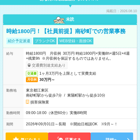
掲載日：2026.08.10
未読
時給1800円！【社員前提】南砂町での営業事務
紹介予定派遣
ブランクOK
WEB登録・面接OK
時給1800円 月収例 30万円 時給1800円×実働8h×週5日×4週
給与
+残業9h ※月収例を保証するものではありません。
交通費別途支給あり
1ヶ月3万円を上限として実費支給
交通費
30万円～
月収例
東京都江東区
勤務地
南砂町駅から徒歩7分
/
東陽町駅から徒歩10分
損害保険業
09:00-18:00（休憩60分）実働8時間
勤務時間
2026年09月01日～長期 ※開始日相談OK ※9月～！
期間
気になる！
応募する
詳細へ