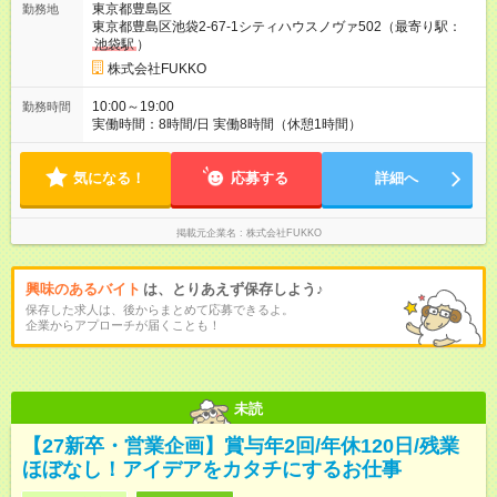
東京都豊島区
勤務地
採用（契約社員） 給与：本採用時と同じです。
東京都豊島区池袋2-67-1シティハウスノヴァ502（最寄り駅：
池袋駅
）
株式会社FUKKO
10:00～19:00
勤務時間
実働時間：8時間/日 実働8時間（休憩1時間）
気になる！
応募する
詳細へ
掲載元企業名
株式会社FUKKO
興味のあるバイト
は、とりあえず保存しよう♪
保存した求人は、後からまとめて応募できるよ。
企業からアプローチが届くことも！
未読
【27新卒・営業企画】賞与年2回/年休120日/残業
ほぼなし！アイデアをカタチにするお仕事