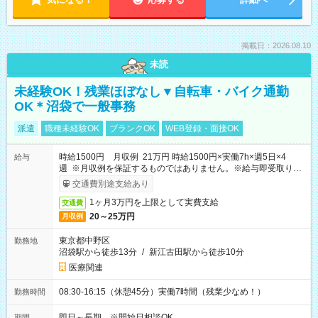
掲載日：2026.08.10
未読
未経験OK！残業ほぼなし▼自転車・バイク通勤
OK＊沼袋で一般事務
派遣
職種未経験OK
ブランクOK
WEB登録・面接OK
時給1500円 月収例 21万円 時給1500円×実働7h×週5日×4
給与
週 ※月収例を保証するものではありません。※給与即受取りサ
ービス利用可（利用条件有）
交通費別途支給あり
1ヶ月3万円を上限として実費支給
交通費
20～25万円
月収例
東京都中野区
勤務地
沼袋駅から徒歩13分
/
新江古田駅から徒歩10分
医療関連
08:30-16:15（休憩45分）実働7時間（残業少なめ！）
勤務時間
即日～長期 ※開始日相談OK
期間