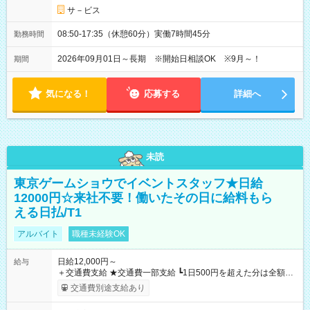
サ－ビス
08:50-17:35（休憩60分）実働7時間45分
勤務時間
2026年09月01日～長期 ※開始日相談OK ※9月～！
期間
気になる！
応募する
詳細へ
未読
東京ゲームショウでイベントスタッフ★日給
12000円☆来社不要！働いたその日に給料もら
える日払/T1
アルバイト
職種未経験OK
日給12,000円～
給与
＋交通費支給 ★交通費一部支給 ┗1日500円を超えた分は全額支
給！ ※往復500円以内の方は自己負担となります ★日払いOK！
交通費別途支給あり
（規定あり） ┗働いたその日に現金GET♪ お仕事後はコンビニ
ATMから 日払い分を引き落とせます！ 【試用期間】試用期間