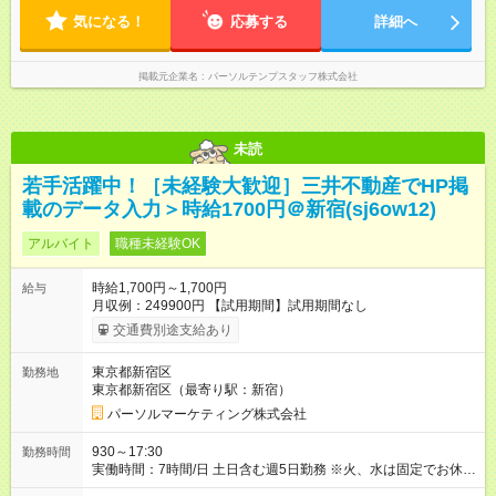
気になる！
応募する
詳細へ
掲載元企業名
パーソルテンプスタッフ株式会社
未読
若手活躍中！［未経験大歓迎］三井不動産でHP掲
載のデータ入力＞時給1700円＠新宿(sj6ow12)
アルバイト
職種未経験OK
時給1,700円～1,700円
給与
月収例：249900円 【試用期間】試用期間なし
交通費別途支給あり
東京都新宿区
勤務地
東京都新宿区（最寄り駅：新宿）
パーソルマーケティング株式会社
930～17:30
勤務時間
実働時間：7時間/日 土日含む週5日勤務 ※火、水は固定でお休み
実働8時間（休憩60分）