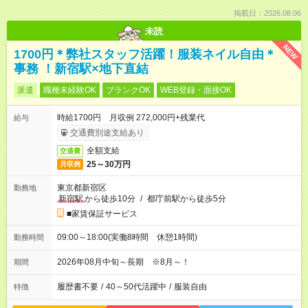
掲載日：2026.08.06
未読
NEW
1700円＊弊社スタッフ活躍！服装ネイル自由＊
事務 ！新宿駅×地下直結
派遣
職種未経験OK
ブランクOK
WEB登録・面接OK
時給1700円 月収例 272,000円+残業代
給与
交通費別途支給あり
全額支給
交通費
25～30万円
月収例
東京都新宿区
勤務地
新宿駅
から徒歩10分
/
都庁前駅から徒歩5分
■家賃保証サービス
09:00～18:00(実働8時間 休憩1時間)
勤務時間
2026年08月中旬～長期 ※8月～！
期間
履歴書不要
/
40～50代活躍中
/
服装自由
特徴