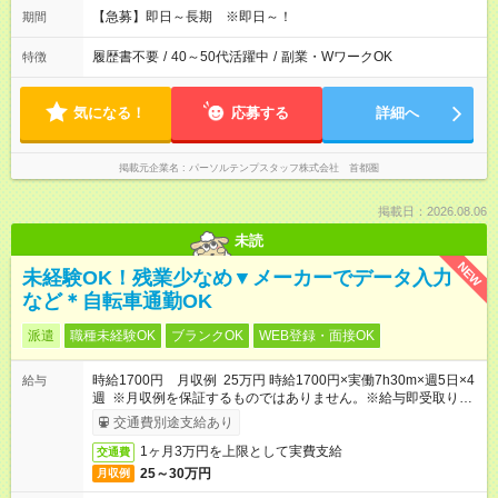
【急募】即日～長期 ※即日～！
期間
履歴書不要
/
40～50代活躍中
/
副業・WワークOK
特徴
気になる！
応募する
詳細へ
掲載元企業名
パーソルテンプスタッフ株式会社 首都圏
掲載日：2026.08.06
未読
NEW
未経験OK！残業少なめ▼メーカーでデータ入力
など＊自転車通勤OK
派遣
職種未経験OK
ブランクOK
WEB登録・面接OK
時給1700円 月収例 25万円 時給1700円×実働7h30m×週5日×4
給与
週 ※月収例を保証するものではありません。※給与即受取りサ
ービス利用可（利用条件有）
交通費別途支給あり
1ヶ月3万円を上限として実費支給
交通費
25～30万円
月収例