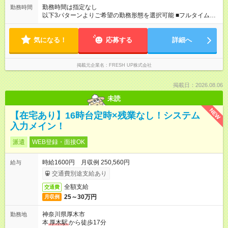
勤務時間は指定なし
勤務時間
以下3パターンよりご希望の勤務形態を選択可能 ■フルタイム勤
務 9:00～18:00／実働8時間 ■時短勤務 9:30～16:30／実働6時間
■変則時短勤務 週5日勤務日のうち… 週1～2日は時短、他曜日は
気になる！
フルタイム等変則的に働くことが可能 ※週5日出社をお願いして
応募する
詳細へ
おります。勤務時間帯については調整いたします。
掲載元企業名
FRESH UP株式会社
掲載日：2026.08.06
未読
NEW
【在宅あり】16時台定時×残業なし！システム
入力メイン！
派遣
WEB登録・面接OK
時給1600円 月収例 250,560円
給与
交通費別途支給あり
全額支給
交通費
25～30万円
月収例
神奈川県厚木市
勤務地
本
厚木駅
から徒歩17分