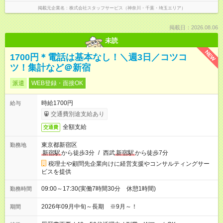
掲載元企業名
株式会社スタッフサービス（神奈川・千葉・埼玉エリア）
掲載日：2026.08.06
未読
NEW
1700円＊電話は基本なし！＼週3日／コツコ
ツ！集計など＠新宿
派遣
WEB登録・面接OK
時給1700円
給与
交通費別途支給あり
全額支給
交通費
東京都新宿区
勤務地
新宿駅
から徒歩3分
/
西武
新宿駅
から徒歩7分
税理士や顧問先企業向けに経営支援やコンサルティングサー
ビスを提供
09:00～17:30(実働7時間30分 休憩1時間)
勤務時間
2026年09月中旬～長期 ※9月～！
期間