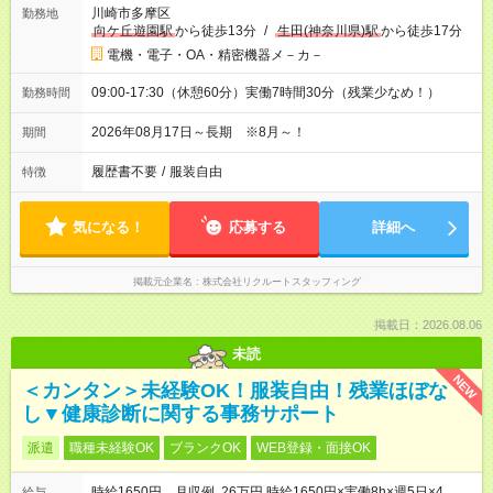
川崎市多摩区
勤務地
向ケ丘遊園駅
から徒歩13分
/
生田(神奈川県)駅
から徒歩17分
電機・電子・OA・精密機器メ－カ－
09:00-17:30（休憩60分）実働7時間30分（残業少なめ！）
勤務時間
2026年08月17日～長期 ※8月～！
期間
履歴書不要
/
服装自由
特徴
気になる！
応募する
詳細へ
掲載元企業名
株式会社リクルートスタッフィング
掲載日：2026.08.06
未読
NEW
＜カンタン＞未経験OK！服装自由！残業ほぼな
し▼健康診断に関する事務サポート
派遣
職種未経験OK
ブランクOK
WEB登録・面接OK
時給1650円 月収例 26万円 時給1650円×実働8h×週5日×4
給与