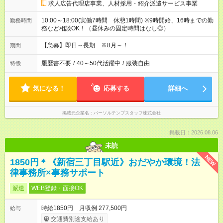
求人広告代理店事業、人材採用・紹介派遣サービス事業
10:00～18:00(実働7時間 休憩1時間) ※9時開始、16時までの勤
勤務時間
務など相談OK！（昼休みの固定時間はなし◎）
【急募】即日～長期 ※8月～！
期間
履歴書不要
/
40～50代活躍中
/
服装自由
特徴
気になる！
応募する
詳細へ
掲載元企業名
パーソルテンプスタッフ株式会社
掲載日：2026.08.06
未読
NEW
1850円＊《新宿三丁目駅近》おだやか環境！法
律事務所×事務サポート
派遣
WEB登録・面接OK
時給1850円 月収例 277,500円
給与
交通費別途支給あり