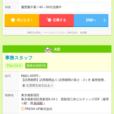
履歴書不要
/
40～50代活躍中
特徴
気になる！
応募する
詳細へ
掲載元企業名
パーソルテンプスタッフ株式会社 首都圏
未読
事務スタッフ
アルバイト
職種未経験OK
時給1,400円～
給与
【試用期間】試用期間あり 試用期間の長さ：2ヶ月 雇用形態、
給与は本採用時と同じです。
交通費別途支給あり
東京都新宿区
勤務地
東京都新宿区西新宿6-24-1 西新宿三井ビルディング25F（最寄
り駅：西
新宿駅
）
FRESH UP株式会社