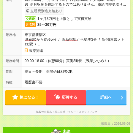
週 ※月収例を保証するものではありません。※給与即受取りサ
ービス利用可（利用条件有）
交通費別途支給あり
1ヶ月3万円を上限として実費支給
交通費
25～30万円
月収例
東京都新宿区
勤務地
新宿駅
から徒歩5分
/
西
新宿駅
から徒歩3分
/
新宿(東京メト
ロ)駅
/
…
医療関連
09:00-18:00（休憩60分）実働8時間（残業少なめ！）
勤務時間
即日～長期 ※開始日相談OK
期間
履歴書不要
特徴
気になる！
応募する
詳細へ
掲載元企業名
株式会社リクルートスタッフィング
掲載日：2026.08.06
未読