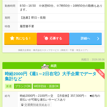
8:50～16:50 ※休憩60分。※7時50分～16時50分の勤務もあり
勤務時間
ます。
【急募】即日～長期
期間
履歴書不要
特徴
気になる！
応募する
詳細へ
掲載元企業名
株式会社スタッフサービス（神奈川・千葉・埼玉エリア）
掲載日：2026.08.06
未読
NEW
時給2000円《週1～2日在宅》大手企業でデータ
集計など
派遣
ブランクOK
WEB登録・面接OK
時給2000円～2100円＋交 【月収例】357,500円～ ■給与の
給与
前払いが可能な速払いサービスあり
交通費別途支給あり