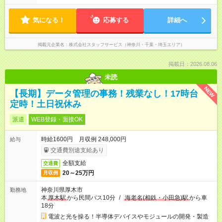
気になる！
応募する
詳細へ
掲載元企業名
株式会社スタッフサービス（神奈川・千葉・埼玉エリア）
掲載日：2026.08.06
未読
NEW
【長期】データ管理の事務！残業なし！17時台
定時！土日祝休み
派遣
WEB登録・面接OK
時給1600円 月収例 248,000円
給与
交通費別途支給あり
全額支給
交通費
20～25万円
月収例
神奈川県厚木市
勤務地
本
厚木駅
から民間バス10分
/
海老名(相鉄・小田急)駅
から車
18分
電波と光を操る！半導体デバイスやモジュールの開発・製造