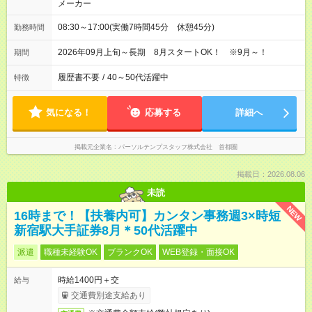
メーカー
08:30～17:00(実働7時間45分 休憩45分)
勤務時間
2026年09月上旬～長期 8月スタートOK！ ※9月～！
期間
履歴書不要
/
40～50代活躍中
特徴
気になる！
応募する
詳細へ
掲載元企業名
パーソルテンプスタッフ株式会社 首都圏
掲載日：2026.08.06
未読
NEW
16時まで！【扶養内可】カンタン事務週3×時短
新宿駅大手証券8月＊50代活躍中
派遣
職種未経験OK
ブランクOK
WEB登録・面接OK
時給1400円＋交
給与
交通費別途支給あり