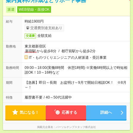
案内資料の作成などサポート事務
派遣
WEB登録・面接OK
時給1900円
給与
交通費別途支給あり
全額支給
交通費
東京都新宿区
勤務地
新宿駅
から徒歩8分
/
都庁前駅から徒歩2分
IT・ものづくりエンジニアの人材派遣・受託事業
09:00～18:00(実働8時間 休憩1時間) ※実働6時間以上で時短相
勤務時間
談OK！10～16時など
【急募】即日～長期 お盆明け～9月で開始日相談OK！ ※8月
期間
～！
履歴書不要
/
40～50代活躍中
特徴
気になる！
応募する
詳細へ
掲載元企業名
パーソルテンプスタッフ株式会社