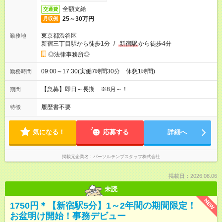
全額支給
交通費
25～30万円
月収例
東京都渋谷区
勤務地
新宿三丁目駅から徒歩1分
/
新宿駅
から徒歩4分
◎法律事務所◎
09:00～17:30(実働7時間30分 休憩1時間)
勤務時間
【急募】即日～長期 ※8月～！
期間
履歴書不要
特徴
気になる！
応募する
詳細へ
掲載元企業名
パーソルテンプスタッフ株式会社
掲載日：2026.08.06
未読
NEW
1750円＊【新宿駅5分】1～2年間の期間限定！
お盆明け開始！事務デビュー