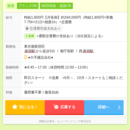
派遣
ブランクOK
WEB登録・面接OK
時給1,800円【月収例】約294,000円（時給1,800円×実働
給与
7.75h×21日+残業1h）+交通費
交通費別途支給あり
○通勤交通費の支給あり（当社規定による）
交通費
東京都新宿区
勤務地
新宿駅
から徒歩5分
/
都庁前駅
/
西
新宿駅
●大手建設会社●
★8:45～17:30（休憩時間 12:00～13:00）
勤務時間
即日スタート ※急募 ○9月～、10月～スタートもご相談くだ
期間
さい♪
履歴書不要
/
服装自由
特徴
気になる！
応募する
詳細へ
掲載元企業名
ヒューマンリソシア株式会社