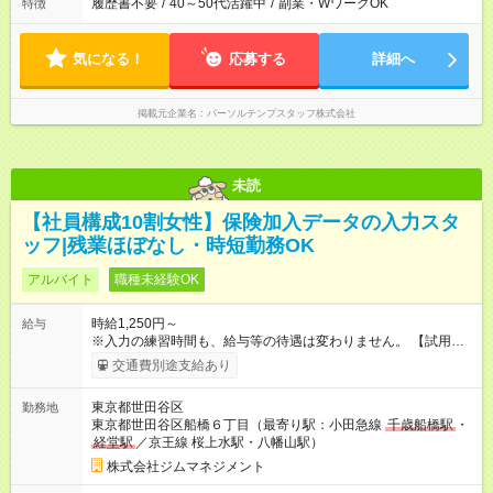
履歴書不要
/
40～50代活躍中
/
副業・WワークOK
特徴
気になる！
応募する
詳細へ
掲載元企業名
パーソルテンプスタッフ株式会社
未読
【社員構成10割女性】保険加入データの入力スタ
ッフ|残業ほぼなし・時短勤務OK
アルバイト
職種未経験OK
時給1,250円～
給与
※入力の練習時間も、給与等の待遇は変わりません。 【試用期
間】試用期間あり 試用期間の長さ：3ヶ月 雇用形態、給与は本
交通費別途支給あり
採用時と同じです。
東京都世田谷区
勤務地
東京都世田谷区船橋６丁目（最寄り駅：小田急線
千歳船橋駅
・
経堂駅
／京王線 桜上水駅・八幡山駅）
株式会社ジムマネジメント