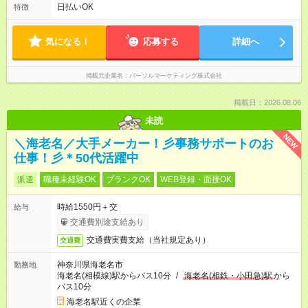
日払いOK
特徴
気になる！
応募する
詳細へ
掲載元企業名
パーソルマーケティング株式会社
掲載日：2026.08.06
未読
NEW
＼海老名／大手メーカー！彡事務サポートのお
仕事！彡＊50代活躍中
派遣
職種未経験OK
ブランクOK
WEB登録・面接OK
時給1550円＋交
給与
交通費別途支給あり
交通費実費支給（当社規定あり）
交通費
神奈川県海老名市
勤務地
海老名(相模線)駅からバス10分
/
海老名(相鉄・小田急)駅
から
バス10分
海老名駅近くの企業