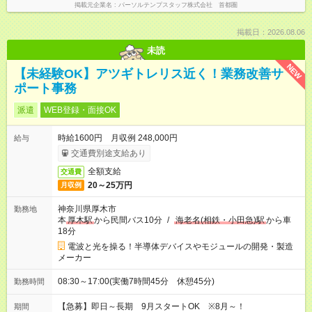
掲載元企業名
パーソルテンプスタッフ株式会社 首都圏
掲載日：2026.08.06
未読
NEW
【未経験OK】アツギトレリス近く！業務改善サ
ポート事務
派遣
WEB登録・面接OK
時給1600円 月収例 248,000円
給与
交通費別途支給あり
全額支給
交通費
20～25万円
月収例
神奈川県厚木市
勤務地
本
厚木駅
から民間バス10分
/
海老名(相鉄・小田急)駅
から車
18分
電波と光を操る！半導体デバイスやモジュールの開発・製造
メーカー
08:30～17:00(実働7時間45分 休憩45分)
勤務時間
【急募】即日～長期 9月スタートOK ※8月～！
期間