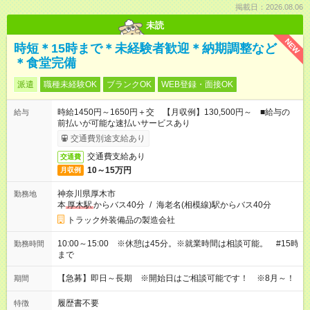
掲載日：2026.08.06
未読
NEW
時短＊15時まで＊未経験者歓迎＊納期調整など
＊食堂完備
派遣
職種未経験OK
ブランクOK
WEB登録・面接OK
時給1450円～1650円＋交 【月収例】130,500円～ ■給与の
給与
前払いが可能な速払いサービスあり
交通費別途支給あり
交通費支給あり
交通費
10～15万円
月収例
神奈川県厚木市
勤務地
本
厚木駅
からバス40分
/
海老名(相模線)駅からバス40分
トラック外装備品の製造会社
10:00～15:00 ※休憩は45分。※就業時間は相談可能。 #15時
勤務時間
まで
【急募】即日～長期 ※開始日はご相談可能です！ ※8月～！
期間
履歴書不要
特徴