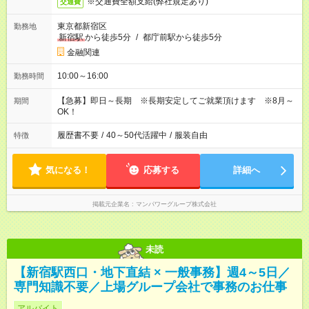
※交通費全額支給(弊社規定あり)
交通費
東京都新宿区
勤務地
新宿駅
から徒歩5分
/
都庁前駅から徒歩5分
金融関連
10:00～16:00
勤務時間
【急募】即日～長期 ※長期安定してご就業頂けます ※8月～
期間
OK！
履歴書不要
/
40～50代活躍中
/
服装自由
特徴
気になる！
応募する
詳細へ
掲載元企業名
マンパワーグループ株式会社
未読
【新宿駅西口・地下直結 × 一般事務】週4～5日／
専門知識不要／上場グループ会社で事務のお仕事
アルバイト