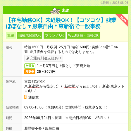
掲載日：2026.08.06
未読
NEW
【在宅勤務OK】未経験OK！【コツコツ】残業
ほぼなし▼服装自由＊東新宿で一般事務
派遣
職種未経験OK
ブランクOK
WEB登録・面接OK
時給1600円 月収例 25万円 時給1600円×実働8h×週5日×4
給与
週 ※月収例を保証するものではありません。
交通費別途支給あり
1ヶ月3万円を上限として実費支給
交通費
25～30万円
月収例
東京都新宿区
勤務地
東
新宿駅
から徒歩3分
/
新宿駅
から徒歩14分
/
新宿(東京メト
ロ)駅
/
…
通信業
09:00-18:00（休憩60分）実働8時間（残業少なめ！）
勤務時間
2026年08月24日～長期 ※開始日相談OK ※8月～！
期間
履歴書不要
/
服装自由
特徴