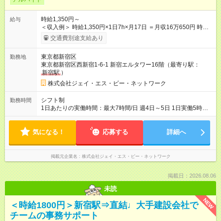
時給1,350円～
給与
＜収入例＞ 時給1,350円×1日7h×月17日 ＝月収16万650円 時給
1,350円×1日7h×月22日 ＝月収20万7900円 【試用期間】試用期
交通費別途支給あり
間あり 試用期間の長さ：3ヶ月 雇用形態、給与は本採用時と同
じです。
東京都新宿区
勤務地
東京都新宿区西新宿1-6-1 新宿エルタワー16階（最寄り駅：
新宿駅
）
株式会社ジェイ・エス・ビー・ネットワーク
シフト制
勤務時間
1日あたりの実働時間：最大7時間/日 週4日～5日 1日実働5時間
～（30～60分休憩あり） ※応相談 10～3月は繁忙期の為、土日
祝出勤できる方大歓迎です！ ※4～9月は水曜・日曜が定休日で
気になる！
す。 1ヶ月毎にシフトの希望をお伺いしますのでプライベートも
応募する
詳細へ
しっかり確保できます！
掲載元企業名
株式会社ジェイ・エス・ビー・ネットワーク
掲載日：2026.08.06
未読
NEW
＜時給1800円＞新宿駅⇒直結♩大手建設会社で
チームの事務サポート