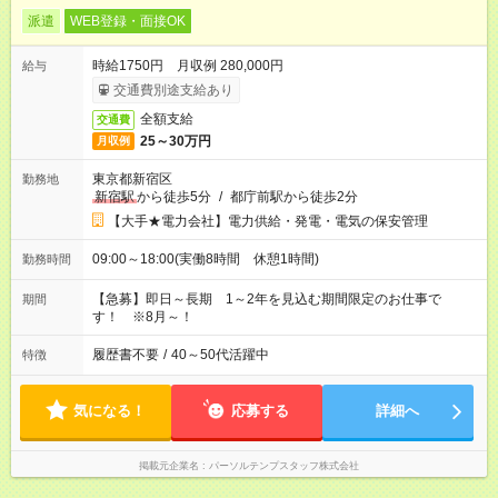
派遣
WEB登録・面接OK
時給1750円 月収例 280,000円
給与
交通費別途支給あり
全額支給
交通費
25～30万円
月収例
東京都新宿区
勤務地
新宿駅
から徒歩5分
/
都庁前駅から徒歩2分
【大手★電力会社】電力供給・発電・電気の保安管理
09:00～18:00(実働8時間 休憩1時間)
勤務時間
【急募】即日～長期 1～2年を見込む期間限定のお仕事で
期間
す！ ※8月～！
履歴書不要
/
40～50代活躍中
特徴
気になる！
応募する
詳細へ
掲載元企業名
パーソルテンプスタッフ株式会社