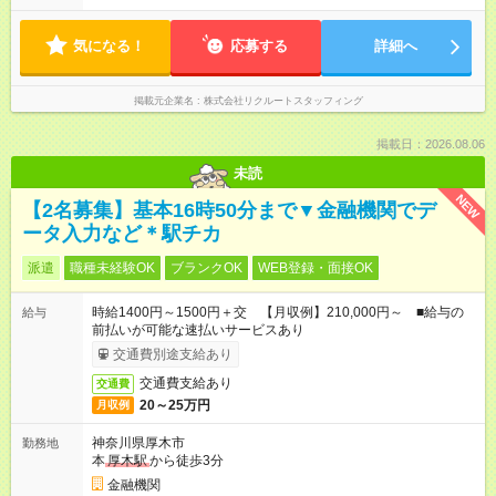
気になる！
応募する
詳細へ
掲載元企業名
株式会社リクルートスタッフィング
掲載日：2026.08.06
未読
NEW
【2名募集】基本16時50分まで▼金融機関でデ
ータ入力など＊駅チカ
派遣
職種未経験OK
ブランクOK
WEB登録・面接OK
時給1400円～1500円＋交 【月収例】210,000円～ ■給与の
給与
前払いが可能な速払いサービスあり
交通費別途支給あり
交通費支給あり
交通費
20～25万円
月収例
神奈川県厚木市
勤務地
本
厚木駅
から徒歩3分
金融機関