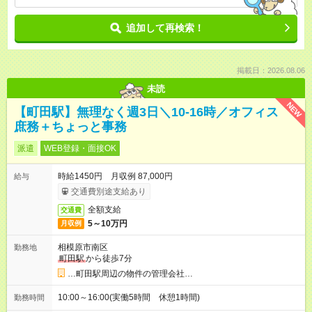
追加して再検索！
掲載日：2026.08.06
未読
NEW
【町田駅】無理なく週3日＼10-16時／オフィス
庶務＋ちょっと事務
派遣
WEB登録・面接OK
時給1450円 月収例 87,000円
給与
交通費別途支給あり
全額支給
交通費
5～10万円
月収例
相模原市南区
勤務地
町田駅
から徒歩7分
…町田駅周辺の物件の管理会社…
10:00～16:00(実働5時間 休憩1時間)
勤務時間