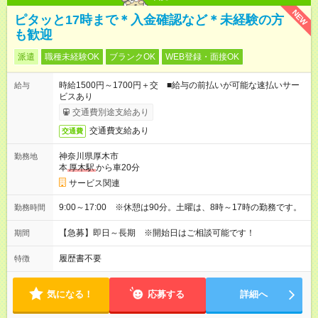
NEW
ピタッと17時まで＊入金確認など＊未経験の方
も歓迎
派遣
職種未経験OK
ブランクOK
WEB登録・面接OK
時給1500円～1700円＋交 ■給与の前払いが可能な速払いサー
給与
ビスあり
交通費別途支給あり
交通費支給あり
交通費
神奈川県厚木市
勤務地
本
厚木駅
から車20分
サービス関連
9:00～17:00 ※休憩は90分。土曜は、8時～17時の勤務です。
勤務時間
【急募】即日～長期 ※開始日はご相談可能です！
期間
履歴書不要
特徴
気になる！
応募する
詳細へ