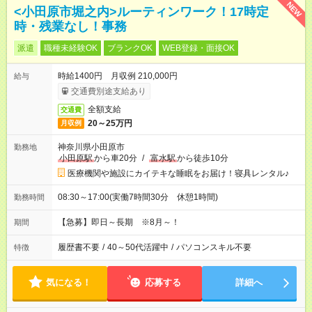
NEW
<小田原市堀之内>ルーティンワーク！17時定
時・残業なし！事務
派遣
職種未経験OK
ブランクOK
WEB登録・面接OK
時給1400円 月収例 210,000円
給与
交通費別途支給あり
全額支給
交通費
20～25万円
月収例
神奈川県小田原市
勤務地
小田原駅
から車20分
/
富水駅
から徒歩10分
医療機関や施設にカイテキな睡眠をお届け！寝具レンタル♪
08:30～17:00(実働7時間30分 休憩1時間)
勤務時間
【急募】即日～長期 ※8月～！
期間
履歴書不要
/
40～50代活躍中
/
パソコンスキル不要
特徴
気になる！
応募する
詳細へ