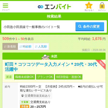
0
メニュー
気になる！
ログイン
検索結果
条件の変更
小田急小田原線で一般事務のバイト一覧
509
1,676
件中
1
～
50
件表示
平均時給:
円
新着順
時給順
人気順
掲載日：2026.08.06
未読
NEW
町田＊コツコツデータ入力メイン＊20代・30代
活躍中
派遣
職種未経験OK
ブランクOK
WEB登録・面接OK
時給1500円＋交 【月収例】245,625円～ ■給与の前払いが可
給与
能な速払いサービスあり
交通費別途支給あり
交通費支給あり
交通費
20～25万円
月収例