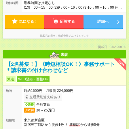
勤務時間は指定なし
勤務時間
(1)9：00～15：00 (2)9：00～16：00 (3)10：00～16：00 休憩
はお昼１時間＋入力の合間休憩（10分～15分）が数回入りま
す。 合間休憩は給与が発生！ (1)～(3)のうち、ご希望の時間帯
気になる！
で週5日勤務になります。 ※月収例 1日5時間×20日/月×1,250
応募する
詳細へ
円＝125,000円
掲載元企業名
株式会社ジムマネジメント
掲載日：2026.08.06
未読
NEW
【2名募集！】《時短相談OK！》事務サポート
＊請求書の付け合わせなど
派遣
WEB登録・面接OK
時給1600円 月収例 224,000円
給与
交通費別途支給あり
全額支給
交通費
20～25万円
月収例
東京都新宿区
勤務地
新宿三丁目駅から徒歩1分
/
新宿駅
から徒歩5分