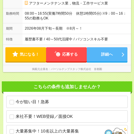
アフターメンテナンス業，物流・工作サービス業
08:00～16:55(実働7時間50分 休憩1時間05分) ※9：00～16：
勤務時間
55の勤務もOK
2026年08月下旬～長期 ※8月～！
期間
履歴書不要
/
40～50代活躍中
/
パソコンスキル不要
特徴
気になる！
応募する
詳細へ
掲載元企業名
パーソルテンプスタッフ株式会社 首都圏
こちらの条件も追加しませんか？
今が狙い目！急募
来社不要！WEB登録／面接OK
大量募集中！10名以上の大量募集