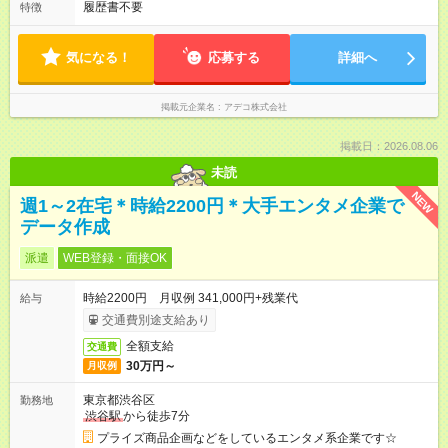
履歴書不要
特徴
気になる！
応募する
詳細へ
掲載元企業名
アデコ株式会社
掲載日：2026.08.06
未読
NEW
週1～2在宅＊時給2200円＊大手エンタメ企業で
データ作成
派遣
WEB登録・面接OK
時給2200円 月収例 341,000円+残業代
給与
交通費別途支給あり
全額支給
交通費
30万円～
月収例
東京都渋谷区
勤務地
渋谷駅
から徒歩7分
プライズ商品企画などをしているエンタメ系企業です☆