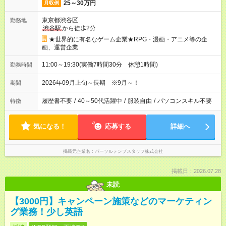
25～30万円
月収例
東京都渋谷区
勤務地
渋谷駅
から徒歩2分
★世界的に有名なゲーム企業★RPG・漫画・アニメ等の企
画、運営企業
11:00～19:30(実働7時間30分 休憩1時間)
勤務時間
2026年09月上旬～長期 ※9月～！
期間
履歴書不要
/
40～50代活躍中
/
服装自由
/
パソコンスキル不要
特徴
気になる！
応募する
詳細へ
掲載元企業名
パーソルテンプスタッフ株式会社
掲載日：2026.07.28
未読
【3000円】キャンペーン施策などのマーケティン
グ業務！少し英語