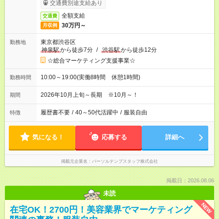
交通費別途支給あり
全額支給
交通費
30万円～
月収例
東京都渋谷区
勤務地
神泉駅
から徒歩7分
/
渋谷駅
から徒歩12分
☆総合マーケティング支援事業☆
10:00～19:00(実働8時間 休憩1時間)
勤務時間
2026年10月上旬～長期 ※10月～！
期間
履歴書不要
/
40～50代活躍中
/
服装自由
特徴
気になる！
応募する
詳細へ
掲載元企業名
パーソルテンプスタッフ株式会社
掲載日：2026.08.06
未読
NEW
在宅OK！2700円！美容業界でマーケティング