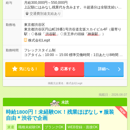
月給300,000円～550,000円
給与
上記額にはみなし残業代を含みます。※超過分は全額支給いたし
ます。 みなし残業代 105,469円 以上／月 みなし残業時間 45時
交通費別途支給あり
間／月 昇給は随時！スキルと成果に応じて、月給・年収レンジ
ともに引き上げます。 AI活用で事業や業務にインパクトを出せ
東京都渋谷区
勤務地
た方は、年次に関係なく大幅UPも可能。 入社後は予算と裁量を
東京都渋谷区円山町28番1号渋谷道玄坂スカイビル4F（最寄り
お渡しします。会社のお金を使って、どんどん試して、どんど
駅：◇各線「
渋谷駅
」◇京王井の頭線「
神泉駅
」）
ん作ってください。 ※みなし残業時間を超過した分は全額支給
します。 【試用期間】試用期間あり 試用期間の長さ：6ヶ月
株式会社Legit
※ 雇用形態と給与に、本採用時と異なる部分があります。 雇用
形態：中途採用（契約社員） 給与：本採用時と同じです。
フレックスタイム制
勤務時間
コアタイム：10:00 ～ 15:00 標準労働時間：1日あたり8時間 フ
レックスタイム制／標準労働時間：1日あたり8時間 ※コアタイ
ム：10:00～15:00 ※一部リモート・在宅勤務OK
気になる！
応募する
詳細へ
掲載元企業名
株式会社Legit
掲載日：2026.08.07
未読
NEW
時給1800円！未経験OK！残業ほぼなし▼服装
自由＊渋谷で企画
派遣
職種未経験OK
ブランクOK
WEB登録・面接OK