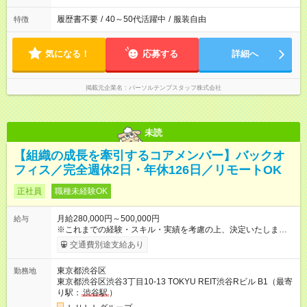
履歴書不要
/
40～50代活躍中
/
服装自由
特徴
気になる！
応募する
詳細へ
掲載元企業名
パーソルテンプスタッフ株式会社
未読
【組織の成長を牽引するコアメンバー】バックオ
フィス／完全週休2日・年休126日／リモートOK
正社員
職種未経験OK
月給280,000円～500,000円
給与
※これまでの経験・スキル・実績を考慮の上、決定いたします。
※業績に応じた賞与あり。 【試用期間】試用期間あり 試用期間
交通費別途支給あり
の長さ：6ヶ月 雇用形態、給与は本採用時と同じです。
東京都渋谷区
勤務地
東京都渋谷区渋谷3丁目10-13 TOKYU REIT渋谷Rビル B1（最寄
り駅：
渋谷駅
）