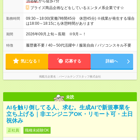
渋谷駅
から徒歩7分
プライズ商品企画などをしているエンタメ系企業です☆
09:30～18:00(実働7時間45分 休憩45分) ※残業が発生する場合
勤務時間
は18:00～18:15にも休憩時間があります
2026年09月上旬～長期 ※9月～！
期間
履歴書不要
/
40～50代活躍中
/
服装自由
/
パソコンスキル不要
特徴
気になる！
応募する
詳細へ
掲載元企業名
パーソルテンプスタッフ株式会社
未読
AIを触り倒してる人、求む。生成AIで新規事業を
立ち上げる｜非エンジニアOK・リモート可・土日
祝休み
正社員
職種未経験OK