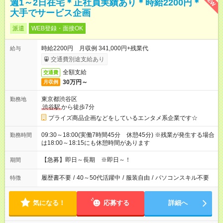
NEW
週1～2日在宅＊正社員実績あり＊時給2200円＊
大手でサービス企画
派遣
WEB登録・面接OK
時給2200円 月収例 341,000円+残業代
給与
交通費別途支給あり
全額支給
交通費
30万円～
月収例
東京都渋谷区
勤務地
渋谷駅
から徒歩7分
プライズ商品企画などをしているエンタメ系企業です☆
09:30～18:00(実働7時間45分 休憩45分) ※残業が発生する場合
勤務時間
は18:00～18:15にも休憩時間があります
【急募】即日～長期 ※即日～！
期間
履歴書不要
/
40～50代活躍中
/
服装自由
/
パソコンスキル不要
特徴
気になる！
応募する
詳細へ