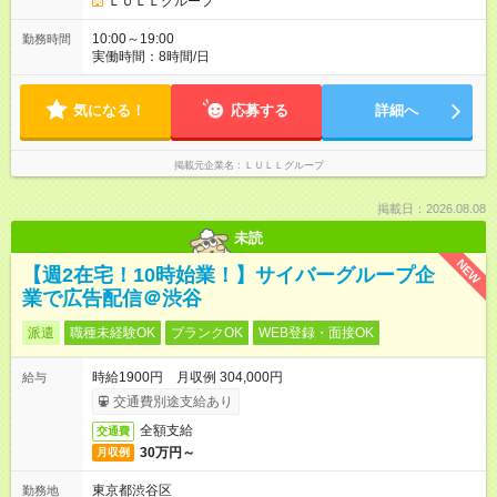
ＬＵＬＬグループ
10:00～19:00
勤務時間
実働時間：8時間/日
気になる！
応募する
詳細へ
掲載元企業名
ＬＵＬＬグループ
掲載日：2026.08.08
未読
NEW
【週2在宅！10時始業！】サイバーグループ企
業で広告配信＠渋谷
派遣
職種未経験OK
ブランクOK
WEB登録・面接OK
時給1900円 月収例 304,000円
給与
交通費別途支給あり
全額支給
交通費
30万円～
月収例
東京都渋谷区
勤務地