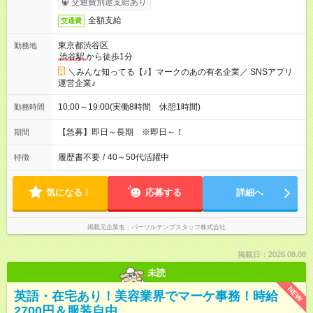
交通費別途支給あり
全額支給
交通費
東京都渋谷区
勤務地
渋谷駅
から徒歩1分
＼みんな知ってる【♪】マークのあの有名企業／ SNSアプリ
運営企業♪
10:00～19:00(実働8時間 休憩1時間)
勤務時間
【急募】即日～長期 ※即日～！
期間
履歴書不要
/
40～50代活躍中
特徴
気になる！
応募する
詳細へ
掲載元企業名
パーソルテンプスタッフ株式会社
掲載日：2026.08.08
未読
NEW
英語・在宅あり！美容業界でマーケ事務！時給
2700円＆服装自由