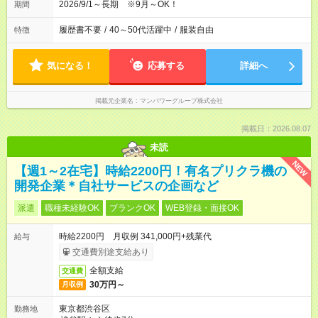
2026/9/1～長期 ※9月～OK！
期間
履歴書不要
/
40～50代活躍中
/
服装自由
特徴
気になる！
応募する
詳細へ
掲載元企業名
マンパワーグループ株式会社
掲載日：2026.08.07
未読
NEW
【週1～2在宅】時給2200円！有名プリクラ機の
開発企業＊自社サービスの企画など
派遣
職種未経験OK
ブランクOK
WEB登録・面接OK
時給2200円 月収例 341,000円+残業代
給与
交通費別途支給あり
全額支給
交通費
30万円～
月収例
東京都渋谷区
勤務地