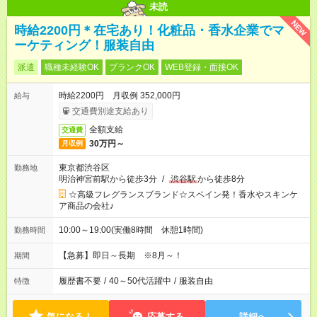
未読
NEW
時給2200円＊在宅あり！化粧品・香水企業でマ
ーケティング！服装自由
派遣
職種未経験OK
ブランクOK
WEB登録・面接OK
時給2200円 月収例 352,000円
給与
交通費別途支給あり
全額支給
交通費
30万円～
月収例
東京都渋谷区
勤務地
明治神宮前駅から徒歩3分
/
渋谷駅
から徒歩8分
☆高級フレグランスブランド☆スペイン発！香水やスキンケ
ア商品の会社♪
10:00～19:00(実働8時間 休憩1時間)
勤務時間
【急募】即日～長期 ※8月～！
期間
履歴書不要
/
40～50代活躍中
/
服装自由
特徴
気になる！
応募する
詳細へ