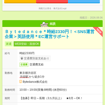
掲載元企業名
株式会社Legit
掲載日：2026.08.06
未読
NEW
Ｂｙｔｅｄａｎｃｅ＊時給2330円！＜SNS運営
企業＞英語使用＊EC運営サポート
派遣
WEB登録・面接OK
時給2330円
給与
交通費別途支給あり
交通費支給
交通費
東京都渋谷区
勤務地
渋谷駅
から徒歩1分
Bytedance株式会社
10:00～19:00(実働:8時間) (休憩60分)
勤務時間
【急募】即日～長期（3カ月以上） ★8月～OK！
期間