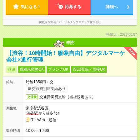
気になる！
応募する
詳細へ
掲載元企業名
パーソルテンプスタッフ株式会社
掲載日：2026.08.07
未読
NEW
【渋谷！10時開始！服装自由】デジタルマーケ
会社×進行管理
派遣
職種未経験OK
ブランクOK
WEB登録・面接OK
時給1850円＋交
給与
交通費別途支給あり
交通費実費支給（当社規定あり）
交通費
東京都渋谷区
勤務地
渋谷駅
から徒歩5分
IT・Web・通信
10:00～19:00
勤務時間