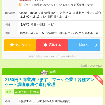
プライズ商品企画などをしているエンタメ系企業です☆
09:30～18:00(実働7時間45分 休憩45分) ※残業が発生する場合
勤務時間
は18:00～18:15にも休憩時間があります
【急募】即日～長期 ※8月～！
期間
履歴書不要
/
40～50代活躍中
/
服装自由
/
パソコンスキル不要
特徴
気になる！
応募する
詳細へ
掲載元企業名
パーソルテンプスタッフ株式会社
掲載日：2026.08.06
未読
NEW
2150円＊同業務います！マーケ企業！各種アン
ケート調査事務や進行管理
派遣
WEB登録・面接OK
時給2150円 月収例 344,000円+残業代
給与