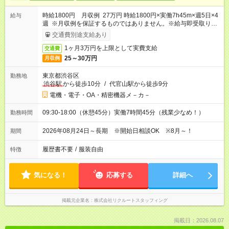
時給1800円 月収例 27万円 時給1800円×実働7h45m×週5日×4
給与
週 ※月収例を保証するものではありません。※給与即受取りサ
ービス利用可（利用条件有）
交通費別途支給あり
1ヶ月3万円を上限として実費支給
交通費
25～30万円
月収例
東京都渋谷区
勤務地
渋谷駅
から徒歩10分
/
代官山駅から徒歩9分
電機・電子・OA・精密機器メ－カ－
09:30-18:00（休憩45分）実働7時間45分（残業少なめ！）
勤務時間
2026年08月24日～長期 ※開始日相談OK ※8月～！
期間
履歴書不要
/
服装自由
特徴
気になる！
応募する
詳細へ
掲載元企業名
株式会社リクルートスタッフィング
掲載日：2026.08.07