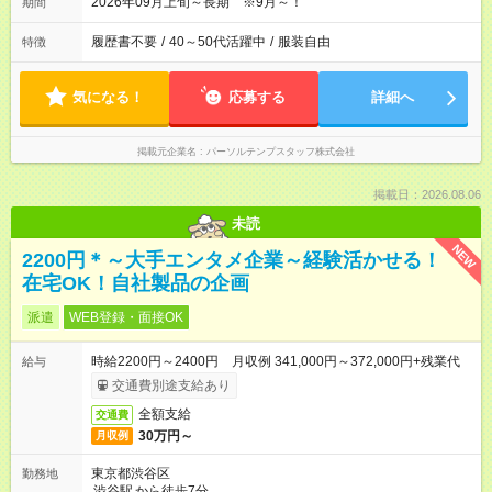
2026年09月上旬～長期 ※9月～！
期間
履歴書不要
/
40～50代活躍中
/
服装自由
特徴
気になる！
応募する
詳細へ
掲載元企業名
パーソルテンプスタッフ株式会社
掲載日：2026.08.06
未読
NEW
2200円＊～大手エンタメ企業～経験活かせる！
在宅OK！自社製品の企画
派遣
WEB登録・面接OK
時給2200円～2400円 月収例 341,000円～372,000円+残業代
給与
交通費別途支給あり
全額支給
交通費
30万円～
月収例
東京都渋谷区
勤務地
渋谷駅
から徒歩7分