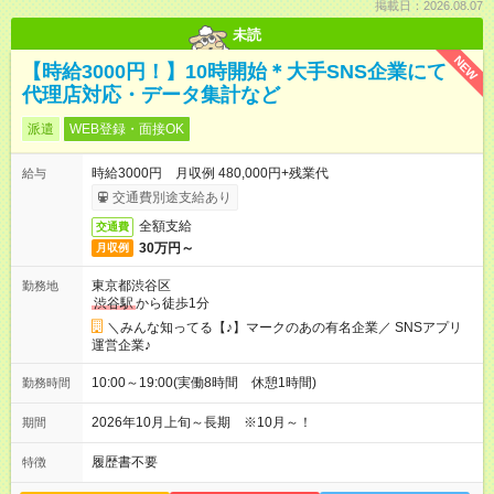
掲載日：2026.08.07
未読
NEW
【時給3000円！】10時開始＊大手SNS企業にて
代理店対応・データ集計など
派遣
WEB登録・面接OK
時給3000円 月収例 480,000円+残業代
給与
交通費別途支給あり
全額支給
交通費
30万円～
月収例
東京都渋谷区
勤務地
渋谷駅
から徒歩1分
＼みんな知ってる【♪】マークのあの有名企業／ SNSアプリ
運営企業♪
10:00～19:00(実働8時間 休憩1時間)
勤務時間
2026年10月上旬～長期 ※10月～！
期間
履歴書不要
特徴