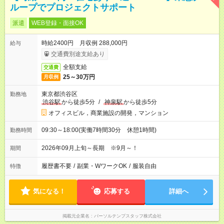
ループでプロジェクトサポート
派遣
WEB登録・面接OK
時給2400円 月収例 288,000円
給与
交通費別途支給あり
全額支給
交通費
25～30万円
月収例
東京都渋谷区
勤務地
渋谷駅
から徒歩5分
/
神泉駅
から徒歩5分
オフィスビル，商業施設の開発，マンション
09:30～18:00(実働7時間30分 休憩1時間)
勤務時間
2026年09月上旬～長期 ※9月～！
期間
履歴書不要
/
副業・WワークOK
/
服装自由
特徴
気になる！
応募する
詳細へ
掲載元企業名
パーソルテンプスタッフ株式会社