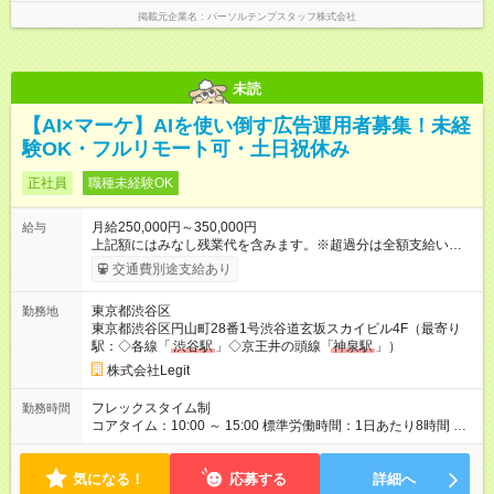
掲載元企業名
パーソルテンプスタッフ株式会社
未読
【AI×マーケ】AIを使い倒す広告運用者募集！未経
験OK・フルリモート可・土日祝休み
正社員
職種未経験OK
月給250,000円～350,000円
給与
上記額にはみなし残業代を含みます。※超過分は全額支給いたし
ます。 みなし残業代 58,594円 以上／月 みなし残業時間 30時間
交通費別途支給あり
／月 昇給は随時！頑張り次第で毎月お給料UPも！ AI×マーケの
スキルが身につき、市場価値もぐんぐん上がります。 【試用期
東京都渋谷区
勤務地
間】試用期間あり 試用期間の長さ：6ヶ月 ※ 雇用形態と給与
東京都渋谷区円山町28番1号渋谷道玄坂スカイビル4F（最寄り
に、本採用時と異なる部分があります。 雇用形態：中途採用
駅：◇各線「
渋谷駅
」◇京王井の頭線「
神泉駅
」）
（契約社員） 給与：本採用時と同じです。
株式会社Legit
フレックスタイム制
勤務時間
コアタイム：10:00 ～ 15:00 標準労働時間：1日あたり8時間 標
準労働時間：1日あたり8時間 ※コアタイム／10:00～15:00
気になる！
応募する
詳細へ