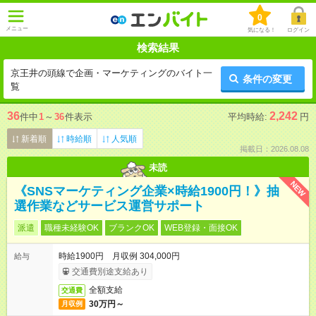
0
メニュー
気になる！
ログイン
検索結果
京王井の頭線で企画・マーケティングのバイト一
条件の変更
覧
36
2,242
件中
1
～
36
件表示
平均時給:
円
新着順
時給順
人気順
掲載日：2026.08.08
未読
NEW
《SNSマーケティング企業×時給1900円！》抽
選作業などサービス運営サポート
派遣
職種未経験OK
ブランクOK
WEB登録・面接OK
時給1900円 月収例 304,000円
給与
交通費別途支給あり
全額支給
交通費
30万円～
月収例