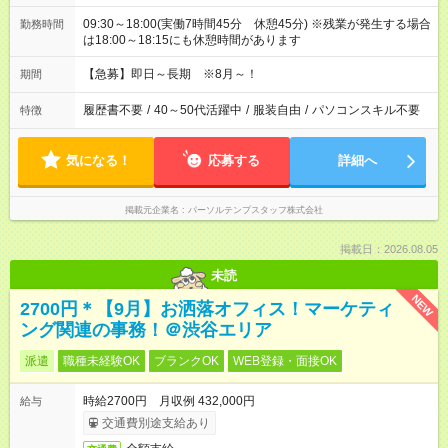
09:30～18:00(実働7時間45分 休憩45分) ※残業が発生する場合
勤務時間
は18:00～18:15にも休憩時間があります
【急募】即日～長期 ※8月～！
期間
履歴書不要
/
40～50代活躍中
/
服装自由
/
パソコンスキル不要
特徴
気になる！
応募する
詳細へ
掲載元企業名
パーソルテンプスタッフ株式会社
掲載日：2026.08.05
未読
NEW
2700円＊【9月】お洒落オフィス！マーケティ
ング関連の事務！＠渋谷エリア
派遣
職種未経験OK
ブランクOK
WEB登録・面接OK
時給2700円 月収例 432,000円
給与
交通費別途支給あり