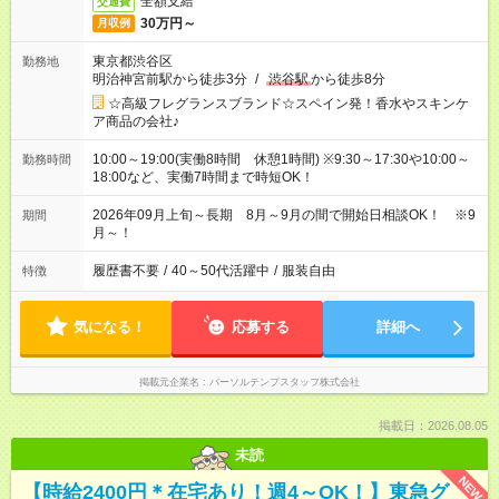
全額支給
交通費
30万円～
月収例
東京都渋谷区
勤務地
明治神宮前駅から徒歩3分
/
渋谷駅
から徒歩8分
☆高級フレグランスブランド☆スペイン発！香水やスキンケ
ア商品の会社♪
10:00～19:00(実働8時間 休憩1時間) ※9:30～17:30や10:00～
勤務時間
18:00など、実働7時間まで時短OK！
2026年09月上旬～長期 8月～9月の間で開始日相談OK！ ※9
期間
月～！
履歴書不要
/
40～50代活躍中
/
服装自由
特徴
気になる！
応募する
詳細へ
掲載元企業名
パーソルテンプスタッフ株式会社
掲載日：2026.08.05
未読
NEW
【時給2400円＊在宅あり！週4～OK！】東急グ