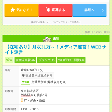
気になる！
応募する
詳細へ
掲載元企業名
パーソルテンプスタッフ株式会社
掲載日：2026.08.03
未読
【在宅あり】月収31万～！メディア運営！WEBサ
イト運営
派遣
職種未経験OK
ブランクOK
WEB登録・面接OK
時給1850円＋交
給与
交通費別途支給あり
交通費別途(弊社規定あり)
交通費
東京都渋谷区
勤務地
渋谷駅
から徒歩5分
IT・Web・通信
11:00～20:00
勤務時間