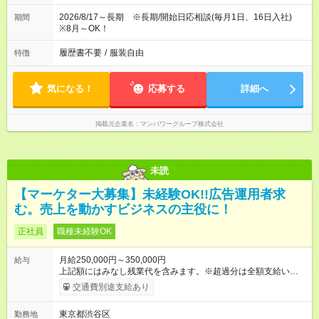
2026/8/17～長期 ※長期/開始日応相談(毎月1日、16日入社)
期間
※8月～OK！
履歴書不要
/
服装自由
特徴
気になる！
応募する
詳細へ
掲載元企業名
マンパワーグループ株式会社
未読
【マーケター大募集】未経験OK!!広告運用者求
む。売上を動かすビジネスの主役に！
正社員
職種未経験OK
月給250,000円～350,000円
給与
上記額にはみなし残業代を含みます。※超過分は全額支給いたし
ます。 みなし残業代 58,594円 以上／月 みなし残業時間 30時間
交通費別途支給あり
／月 昇給は随時！頑張り次第で毎月お給料UPも！ 【試用期間】
試用期間あり 試用期間の長さ：6ヶ月 ※ 雇用形態と給与に、本
東京都渋谷区
勤務地
採用時と異なる部分があります。 雇用形態：中途採用（契約社