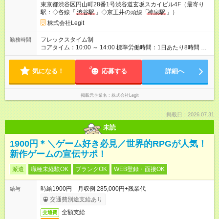
東京都渋谷区円山町28番1号渋谷道玄坂スカイビル4F（最寄り
員） 給与：本採用時と同じです。
駅：◇各線「
渋谷駅
」◇京王井の頭線「
神泉駅
」）
株式会社Legit
フレックスタイム制
勤務時間
コアタイム：10:00 ～ 14:00 標準労働時間：1日あたり8時間 標
準労働時間：1日あたり8時間 ※コアタイム／10:00～14:00
気になる！
応募する
詳細へ
掲載元企業名
株式会社Legit
掲載日：2026.07.31
未読
1900円＊＼ゲーム好き必見／世界的RPGが人気！
新作ゲームの宣伝サポ！
派遣
職種未経験OK
ブランクOK
WEB登録・面接OK
時給1900円 月収例 285,000円+残業代
給与
交通費別途支給あり
全額支給
交通費