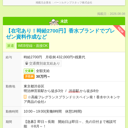
掲載元企業名
パーソルテンプスタッフ株式会社
掲載日：2026.08.08
未読
NEW
【在宅あり！時給2700円】香水ブランドでプレ
ゼン資料作成など
派遣
WEB登録・面接OK
時給2700円 月収例 432,000円+残業代
給与
交通費別途支給あり
全額支給
交通費
30万円～
月収例
東京都渋谷区
勤務地
明治神宮前駅から徒歩3分
/
渋谷駅
から徒歩8分
☆高級フレグランスブランド☆スペイン発！香水やスキンケ
ア商品の会社♪
10:00～19:00(実働8時間 休憩1時間)
勤務時間
【急募】即日～長期 開始日は即日～、先の日付まで相談可
期間
能 ※8月～！