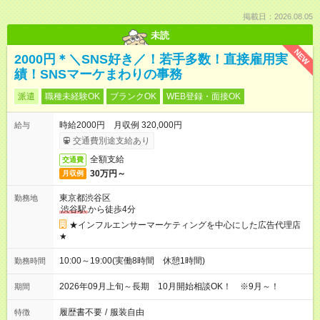
掲載日：2026.08.05
未読
NEW
2000円＊＼SNS好き／！若手多数！直接雇用実
績！SNSマーケまわりの事務
派遣
職種未経験OK
ブランクOK
WEB登録・面接OK
時給2000円 月収例 320,000円
給与
交通費別途支給あり
全額支給
交通費
30万円～
月収例
東京都渋谷区
勤務地
渋谷駅
から徒歩4分
★インフルエンサーマーケティングを中心にした広告代理店
★
10:00～19:00(実働8時間 休憩1時間)
勤務時間
2026年09月上旬～長期 10月開始相談OK！ ※9月～！
期間
履歴書不要
/
服装自由
特徴