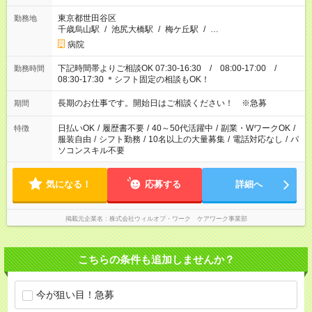
東京都世田谷区
勤務地
千歳烏山駅
/
池尻大橋駅
/
梅ケ丘駅
/
…
病院
下記時間帯よりご相談OK 07:30-16:30 / 08:00-17:00 /
勤務時間
08:30-17:30 ＊シフト固定の相談もOK！
長期のお仕事です。開始日はご相談ください！ ※急募
期間
日払いOK
/
履歴書不要
/
40～50代活躍中
/
副業・WワークOK
/
特徴
服装自由
/
シフト勤務
/
10名以上の大量募集
/
電話対応なし
/
パ
ソコンスキル不要
気になる！
応募する
詳細へ
掲載元企業名
株式会社ウィルオブ・ワーク ケアワーク事業部
こちらの条件も追加しませんか？
今が狙い目！急募