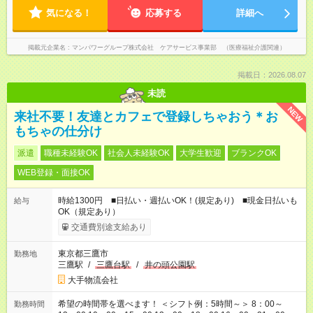
気になる！
応募する
詳細へ
掲載元企業名
マンパワーグループ株式会社 ケアサービス事業部 （医療福祉介護関連）
掲載日：2026.08.07
未読
NEW
来社不要！友達とカフェで登録しちゃおう＊お
もちゃの仕分け
派遣
職種未経験OK
社会人未経験OK
大学生歓迎
ブランクOK
WEB登録・面接OK
時給1300円 ■日払い・週払いOK！(規定あり) ■現金日払いも
給与
OK（規定あり）
交通費別途支給あり
東京都三鷹市
勤務地
三鷹駅
/
三鷹台駅
/
井の頭公園駅
大手物流会社
希望の時間帯を選べます！ ＜シフト例：5時間～＞ 8：00～
勤務時間