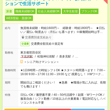
ションで生活サポート
派遣
職種未経験OK
社会人未経験OK
大学生歓迎
ブランクOK
WEB登録・面接OK
無資格未経験：時給1600円～ 経験者：時給1800円～ ★日払
給与
い／週払い制度あり（月払いも選べます）※稼働開始時は手続き
完了次第のお支払いとなります。
交通費別途支給あり
交通費全額支給※規定有
交通費
東京都世田谷区
勤務地
下北沢駅
/
松陰神社前駅
/
喜多見駅
/
…
＜シニア向けマンション＞
★1日6時間～の時短シフトOK ★スタート時間選べます！ 7:00～
勤務時間
16:00 9:00～17:00 11:00～19:00 など 残業なし！ ※Wワークの
場合、他のお仕事と合わせ週40時間超の就業はご案内できませ
ん ※法令に基づき、週20時間以上勤務は社会保険への加入対象
開始日はご相談ください！ ★急募 ★職場が気に入れば、長期
期間
となります ※労働者派遣法（日雇い派遣の原則禁止）により、
でも働けます！
短時間・短期間の就業はご案内が難しい場合があります
日払いOK
/
履歴書不要
/
40～50代活躍中
/
副業・WワークOK
/
特徴
服装自由
/
シフト勤務
/
10名以上の大量募集
/
電話対応なし
/
パ
ソコンスキル不要