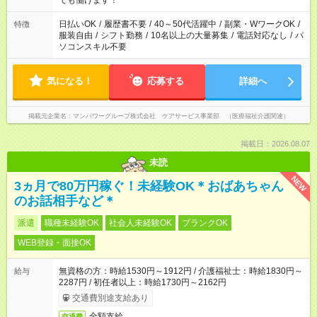
でも働けます！
短時間・短期間の就業はご案内が難しい場合があります
日払いOK
/
履歴書不要
/
40～50代活躍中
/
副業・WワークOK
/
特徴
服装自由
/
シフト勤務
/
10名以上の大量募集
/
電話対応なし
/
パ
ソコンスキル不要
気になる！
応募する
詳細へ
掲載元企業名
マンパワーグループ株式会社 ケアサービス事業部 （医療福祉介護関連）
掲載日：2026.08.07
未読
NEW
3ヵ月で80万円稼ぐ！未経験OK＊おばあちゃん
のお話相手など＊
派遣
職種未経験OK
社会人未経験OK
ブランクOK
WEB登録・面接OK
無資格の方：時給1530円～1912円 / 介護福祉士：時給1830円～
給与
2287円 / 初任者以上：時給1730円～2162円
交通費別途支給あり
全額支給
交通費