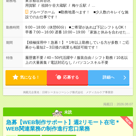
東京都世田谷区
勤務地
用賀駅
/
祖師ケ谷大蔵駅
/
梅ケ丘駅
/
…
グループホーム ■勤務地選べます！ ■少人数のキレイな施
設でのお仕事です！
9:00～18:00（休憩60分） ■ご希望があれば下記シフトもOK！
勤務時間
早番 7:00～16:00 遅番 10:00～19:00 「家族と休みを合わせた
い」 「余裕を持って夕飯の準備がしたい」 「できれば残業はし
たくない」 など、ご希望を教えてくださいね。 ※Wワーク希望
【積極採用中！急募！】＊1年以上勤務している方が多数！ご応
期間
の方へ 今ご覧のお仕事で希望する勤務時間と、もう1つのお仕事
募から最短2～3日後の就業も相談可能です！
の勤務時間。 合計で週40時間を超える場合は応募できません。
履歴書不要
/
40～50代活躍中
/
服装自由
/
シフト勤務
/
10名以
特徴
上の大量募集
/
電話対応なし
/
パソコンスキル不要
気になる！
応募する
詳細へ
掲載元企業名
日研トータルソーシング株式会社 メディカルケア事業部
掲載日：2026.08.07
未読
NEW
急募【WEB制作サポート】週2リモート在宅＊
WEB関連業務の制作進行窓口業務