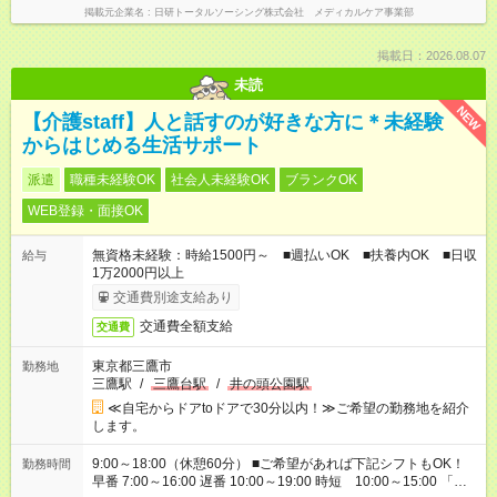
掲載元企業名
日研トータルソーシング株式会社 メディカルケア事業部
掲載日：2026.08.07
未読
NEW
【介護staff】人と話すのが好きな方に＊未経験
からはじめる生活サポート
派遣
職種未経験OK
社会人未経験OK
ブランクOK
WEB登録・面接OK
無資格未経験：時給1500円～ ■週払いOK ■扶養内OK ■日収
給与
1万2000円以上
交通費別途支給あり
交通費全額支給
交通費
東京都三鷹市
勤務地
三鷹駅
/
三鷹台駅
/
井の頭公園駅
≪自宅からドアtoドアで30分以内！≫ご希望の勤務地を紹介
します。
9:00～18:00（休憩60分） ■ご希望があれば下記シフトもOK！
勤務時間
早番 7:00～16:00 遅番 10:00～19:00 時短 10:00～15:00 「家