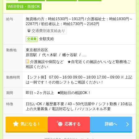
WEB登録・面接OK
無資格の方：時給1530円～1912円 / 介護福祉士：時給1830円～
給与
2287円 / 初任者以上：時給1730円～2162円
交通費別途支給あり
全額支給
交通費
東京都渋谷区
勤務地
原宿駅
/
代々木駅
/
幡ケ谷駅
/
…
介護施設や病院など ★自宅近くの施設がいいなど勤務地ご
相談ください
【シフト例】 07:00～16:00 09:00～18:00 17:00～09:00 ※ 上記
勤務時間
は一例です！その他シフトもご相談ください！
即日～2ヶ月以上 ■開始日の相談OK！
期間
日払いOK
/
履歴書不要
/
40～50代活躍中
/
シフト勤務
/
10名以
特徴
上の大量募集
/
電話対応なし
/
パソコンスキル不要
気になる！
応募する
詳細へ