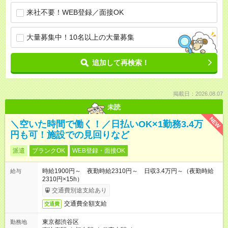
来社不要！WEB登録／面接OK
大量募集中！10名以上の大量募集
追加して再検索！
掲載日：2026.08.07
未読
NEW
＼空いた時間で働く！／日払いOK×1勤務3.4万
円も可！施設での見回りなど
派遣
ブランクOK
WEB登録・面接OK
時給1900円～ 夜勤時給2310円～ 日収3.4万円～（夜勤時給
給与
2310円×15h）
交通費別途支給あり
交通費全額支給
交通費
東京都渋谷区
勤務地