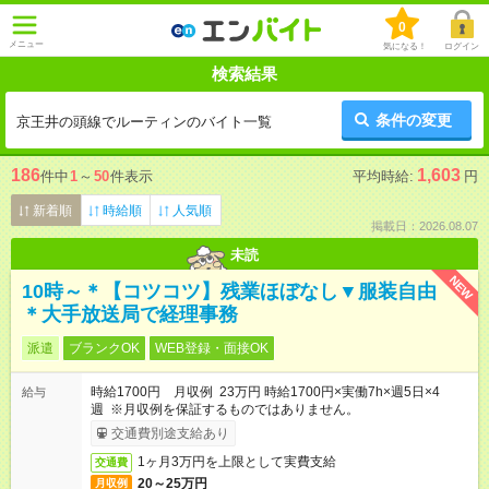
0
メニュー
気になる！
ログイン
検索結果
条件の変更
京王井の頭線でルーティンのバイト一覧
186
1,603
件中
1
～
50
件表示
平均時給:
円
新着順
時給順
人気順
掲載日：2026.08.07
未読
NEW
10時～＊【コツコツ】残業ほぼなし▼服装自由
＊大手放送局で経理事務
派遣
ブランクOK
WEB登録・面接OK
時給1700円 月収例 23万円 時給1700円×実働7h×週5日×4
給与
週 ※月収例を保証するものではありません。
交通費別途支給あり
1ヶ月3万円を上限として実費支給
交通費
20～25万円
月収例