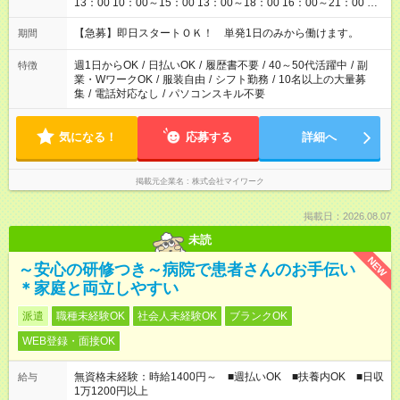
13：00 10：00～15：00 13：00～18：00 16：00～21：00 ＜
シフト例：8時間～＞ ・10：00～19：00 ・13：00～22：00 ・
22：00～翌6：00 など！是非ご希望をお聞かせください！
【急募】即日スタートＯＫ！ 単発1日のみから働けます。
期間
週1日からOK
/
日払いOK
/
履歴書不要
/
40～50代活躍中
/
副
特徴
業・WワークOK
/
服装自由
/
シフト勤務
/
10名以上の大量募
集
/
電話対応なし
/
パソコンスキル不要
気になる！
応募する
詳細へ
掲載元企業名
株式会社マイワーク
掲載日：2026.08.07
未読
NEW
～安心の研修つき～病院で患者さんのお手伝い
＊家庭と両立しやすい
派遣
職種未経験OK
社会人未経験OK
ブランクOK
WEB登録・面接OK
無資格未経験：時給1400円～ ■週払いOK ■扶養内OK ■日収
給与
1万1200円以上