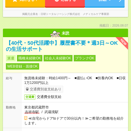
掲載元企業名
日研トータルソーシング株式会社 メディカルケア事業部
掲載日：2026.08.07
未読
NEW
【40代・50代活躍中】履歴書不要＊週3日～OK
の生活サポート
派遣
職種未経験OK
社会人未経験OK
ブランクOK
WEB登録・面接OK
無資格未経験：時給1400円～ ■週払いOK ■扶養内OK ■日収
給与
1万1200円以上
交通費別途支給あり
交通費全額支給
交通費
東京都武蔵野市
勤務地
吉祥寺駅
/
武蔵境駅
≪自宅からドアtoドアで30分以内！≫ご希望の勤務地を紹介
します。