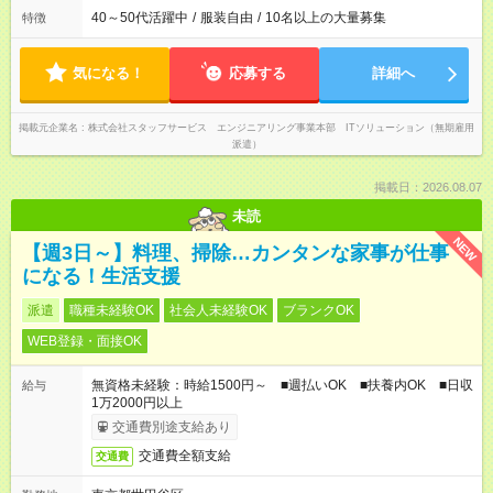
40～50代活躍中
/
服装自由
/
10名以上の大量募集
特徴
気になる！
応募する
詳細へ
掲載元企業名
株式会社スタッフサービス エンジニアリング事業本部 ITソリューション（無期雇用
派遣）
掲載日：2026.08.07
未読
NEW
【週3日～】料理、掃除…カンタンな家事が仕事
になる！生活支援
派遣
職種未経験OK
社会人未経験OK
ブランクOK
WEB登録・面接OK
無資格未経験：時給1500円～ ■週払いOK ■扶養内OK ■日収
給与
1万2000円以上
交通費別途支給あり
交通費全額支給
交通費