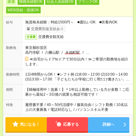
派遣
職種未経験OK
社会人未経験OK
ブランクOK
WEB登録・面接OK
無資格未経験：時給1500円～ ■週払いOK ■扶養内OK
給与
交通費別途支給あり
交通費全額支給
交通費
東京都杉並区
勤務地
高円寺駅
/
八幡山駅
/
永福町駅
/
…
≪自宅からドアtoドアで30分以内！≫ご希望の勤務地を紹介
します。
1日4時間からOK！ ■シフト例 (1)8:00～12:00 (2)10:00～14:00
勤務時間
(3)13:00～17:00 「子どもたちが学校に行く間だけ働きたい」
「余裕を持って夕飯の準備がしたい」 「午前中は働いて、午後
はプライベートの時間にしたい」 など、ご希望を教えてくださ
【積極採用中！急募！】＊1年以上勤務している方が多数！ご応
期間
いね。 ※Wワーク希望の方へ 今ご覧のお仕事で希望する勤務時
募から最短2～3日後の就業も相談可能です！
間と、もう1つのお仕事の勤務時間。 合計で週40時間を超える
場合は応募できません。
履歴書不要
/
40～50代活躍中
/
服装自由
/
シフト勤務
/
10名以
特徴
上の大量募集
/
電話対応なし
/
パソコンスキル不要
気になる！
応募する
詳細へ