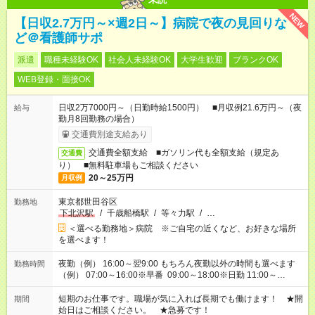
NEW
【日収2.7万円～×週2日～】病院で夜の見回りな
ど＠看護師サポ
派遣
職種未経験OK
社会人未経験OK
大学生歓迎
ブランクOK
WEB登録・面接OK
日収2万7000円～（日勤時給1500円） ■月収例21.6万円～（夜
給与
勤月8回勤務の場合）
交通費別途支給あり
交通費全額支給 ■ガソリン代も全額支給（規定あ
交通費
り） ■無料駐車場もご相談ください
20～25万円
月収例
東京都世田谷区
勤務地
下北沢駅
/
千歳船橋駅
/
等々力駅
/
…
＜選べる勤務地＞病院 ※ご自宅の近くなど、お好きな場所
を選べます！
夜勤（例） 16:00～翌9:00 もちろん夜勤以外の時間も選べます
勤務時間
（例） 07:00～16:00※早番 09:00～18:00※日勤 11:00～
20:00※遅番 ※時間は、固定・選べる施設もあるので、ご希望が
あれば調整できます！ ※シフト制。勤務地により実働時間が異
短期のお仕事です。職場が気に入れば長期でも働けます！ ★開
期間
なります。★家庭の都合でお休みが必要な場合も遠慮なくご相談
始日はご相談ください。 ★急募です！