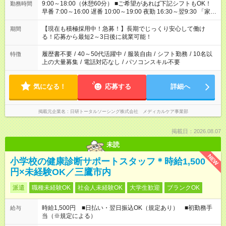
9:00～18:00（休憩60分） ■ご希望があれば下記シフトもOK！
勤務時間
早番 7:00～16:00 遅番 10:00～19:00 夜勤 16:30～翌9:30 「家族
と休みを合わせたい」 「余裕を持って夕飯の準備がしたい」
「できれば残業はしたくない」 など、ご希望を教えてください
【現在も積極採用中！急募！】長期でじっくり安心して働け
期間
ね。 ※Wワーク希望の方へ 今ご覧のお仕事で希望する勤務時間
る！応募から最短2～3日後に就業可能！
と、もう1つのお仕事の勤務時間が 合計で週40時間を超える場
合は応募できません。
履歴書不要
/
40～50代活躍中
/
服装自由
/
シフト勤務
/
10名以
特徴
上の大量募集
/
電話対応なし
/
パソコンスキル不要
気になる！
応募する
詳細へ
掲載元企業名
日研トータルソーシング株式会社 メディカルケア事業部
掲載日：2026.08.07
未読
NEW
小学校の健康診断サポートスタッフ＊時給1,500
円×未経験OK／三鷹市内
派遣
職種未経験OK
社会人未経験OK
大学生歓迎
ブランクOK
時給1,500円 ■日払い・翌日振込OK（規定あり） ■初勤務手
給与
当（※規定による）