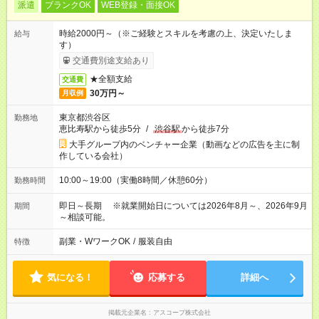
派遣
ブランクOK
WEB登録・面接OK
時給2000円～（※ご経験とスキルを考慮の上、決定いたしま
給与
す）
交通費別途支給あり
★全額支給
交通費
30万円～
月収例
東京都渋谷区
勤務地
恵比寿駅から徒歩5分
/
渋谷駅
から徒歩7分
大手グループ内のベンチャー企業（動画などの広告を主に制
作している会社）
10:00～19:00（実働8時間／休憩60分）
勤務時間
即日～長期 ※就業開始日については2026年8月～、2026年9月
期間
～相談可能。
副業・WワークOK
/
服装自由
特徴
気になる！
応募する
詳細へ
掲載元企業名
アスコープ株式会社