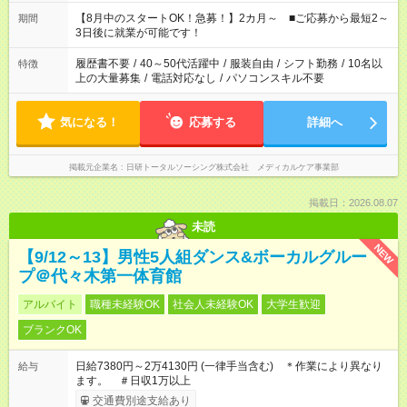
族と休みを合わせたい」 「余裕を持って夕飯の準備がしたい」
「できれば残業はしたくない」 など、ご希望を教えてください
【8月中のスタートOK！急募！】2カ月～ ■ご応募から最短2～
期間
ね。 ※Wワーク希望の方へ 今ご覧のお仕事で希望する勤務時間
3日後に就業が可能です！
と、もう1つのお仕事の勤務時間。 合計で週40時間を超える場
合は応募できません。
履歴書不要
/
40～50代活躍中
/
服装自由
/
シフト勤務
/
10名以
特徴
上の大量募集
/
電話対応なし
/
パソコンスキル不要
気になる！
応募する
詳細へ
掲載元企業名
日研トータルソーシング株式会社 メディカルケア事業部
掲載日：2026.08.07
未読
NEW
【9/12～13】男性5人組ダンス&ボーカルグルー
プ＠代々木第一体育館
アルバイト
職種未経験OK
社会人未経験OK
大学生歓迎
ブランクOK
日給7380円～2万4130円 (一律手当含む) ＊作業により異なり
給与
ます。 ＃日収1万以上
交通費別途支給あり