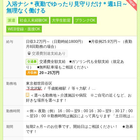
NEW
入浴ナシ＊夜勤でゆったり見守りだけ＊週1日～
無理なく働ける
派遣
社会人未経験OK
大学生歓迎
ブランクOK
WEB登録・面接OK
日収3.2万円～（日勤時給1800円） ■月収例25.9万円～（夜勤
給与
月8回勤務の場合）
交通費別途支給あり
交通費全額支給 ■ガソリン代も全額支給（規定あ
交通費
り） ■無料駐車場もご相談ください
20～25万円
月収例
東京都世田谷区
勤務地
下北沢駅
/
千歳船橋駅
/
等々力駅
/
…
＜選べる勤務地＞介護施設や病院 ※ご自宅の近くなど、お
好きな場所を選べます！
＜例＞ 夜勤（例） 16：00～翌9：00 16：30～翌9：30 17：00
勤務時間
～翌10：00 ※勤務時間は施設によって異なります 「土日祝は休
みたい」 「しっかり稼ぎたい」 「もう少し遅い時間から始めた
い」など ご希望にあったお仕事をご案内いたします。 ※未経験
短期2ヵ月～のお仕事です。開始日はご相談ください！ ★急募
期間
の方の場合は1～2ヶ月間は日中での仕事を経験いただき、 お
です！
仕事に慣れてからの夜勤になります。 ★家庭の都合でお休みが