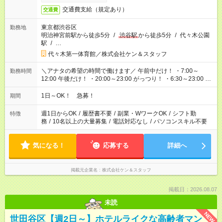
交通費支給（規定あり）
交通費
東京都渋谷区
勤務地
明治神宮前駅から徒歩5分
/
渋谷駅
から徒歩5分
/
代々木公園
駅
/
…
代々木第一体育館／株式会社ケン＆スタッフ
＼アナタの希望の時間で働けます／ 午前中だけ！ ・7:00～
勤務時間
12:00 午後だけ！ ・20:00～23:00 がっつり！ ・6:30～23:00 ・
12:00～21:00 ・16:00～翌8:00 …etc ※時間曜日イベントによ
り異なります。
1日～OK！ 急募！
期間
週1日からOK
/
履歴書不要
/
副業・WワークOK
/
シフト勤
特徴
務
/
10名以上の大量募集
/
電話対応なし
/
パソコンスキル不要
気になる！
応募する
詳細へ
掲載元企業名
株式会社ケン＆スタッフ
掲載日：2026.08.07
未読
NEW
世田谷区【週2日～】ホテルライクな高齢者マン