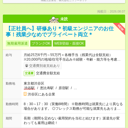
掲載元企業名
株式会社ニッソーネット
掲載日：2026.08.07
未読
NEW
【正社員へ】研修あり＊初級エンジニアのお仕
事！残業少なめでプライベート両立＊
無期雇用派遣
ブランクOK
WEB登録・面接OK
月給25万6千円～55万円＋各種手当（残業代は全額支給）
給与
※20,000円の地域/住宅手当込み※経験・年齢・能力等を考慮し
て加給・優遇します。★同一就業先で1年以上継続したら月1万
交通費別途支給あり
円の継続手当支給
交通費全額支給
交通費
東京都渋谷区
勤務地
渋谷駅
/
恵比寿駅
/
原宿駅
/
…
渋谷区にある企業
8：30～17：30（実働8時間） ※勤務時間は就業先により異なる
勤務時間
場合があります。 ◎フレックス勤務が可能な就業先もありま
す。 ◎今よりもさらに働きやすい環境をつくるべく、 働き方
改革に全社をあげて取り組んでいます。
長期（期間を定めない雇用契約を当社と結びます）派遣先が変
期間
わっても雇用は継続！