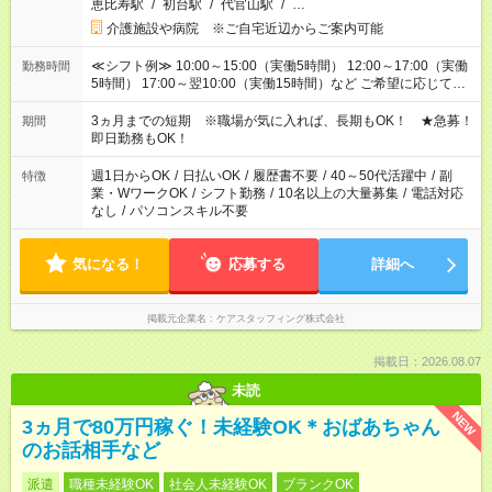
恵比寿駅
/
初台駅
/
代官山駅
/
…
介護施設や病院 ※ご自宅近辺からご案内可能
≪シフト例≫ 10:00～15:00（実働5時間） 12:00～17:00（実働
勤務時間
5時間） 17:00～翌10:00（実働15時間）など ご希望に応じて、
働く時間は調整できます！ お気軽に担当へ相談ください！
3ヵ月までの短期 ※職場が気に入れば、長期もOK！ ★急募！
期間
即日勤務もOK！
週1日からOK
/
日払いOK
/
履歴書不要
/
40～50代活躍中
/
副
特徴
業・WワークOK
/
シフト勤務
/
10名以上の大量募集
/
電話対応
なし
/
パソコンスキル不要
気になる！
応募する
詳細へ
掲載元企業名
ケアスタッフィング株式会社
掲載日：2026.08.07
未読
NEW
3ヵ月で80万円稼ぐ！未経験OK＊おばあちゃん
のお話相手など
派遣
職種未経験OK
社会人未経験OK
ブランクOK