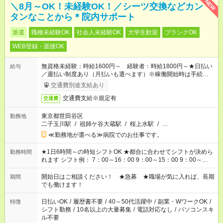
NEW
＼8月～OK！未経験OK！／シーツ交換などカン
タンなことから＊院内サポート
派遣
職種未経験OK
社会人未経験OK
大学生歓迎
ブランクOK
WEB登録・面接OK
無資格未経験：時給1600円～ 経験者：時給1800円～★日払い
給与
／週払い制度あり（月払いも選べます）※稼働開始時は手続き完
了次第のお支払いとなります。
交通費別途支給あり
交通費支給※規定有
交通費
東京都世田谷区
勤務地
二子玉川駅
/
祖師ケ谷大蔵駅
/
桜上水駅
/
…
≪勤務地が選べる≫病院でのお仕事です。
★1日6時間～の時短シフトOK ★都合に合わせてシフトが決めら
勤務時間
れます シフト例： 7：00～16：00 9：00～15：00 9：00～
18：00 11：00～20：00 など ※Wワークの場合、他のお仕事と
合わせ週40時間超の就業はご案内できません ※法令に基づき、
開始日はご相談ください！ ★急募 ★職場が気に入れば、長期
期間
週20時間以上勤務は社会保険への加入対象となります ※労働者
でも働けます！
派遣法（日雇い派遣の原則禁止）により、短時間・短期間の就
業はご案内が難しい場合があります
日払いOK
/
履歴書不要
/
40～50代活躍中
/
副業・WワークOK
/
特徴
シフト勤務
/
10名以上の大量募集
/
電話対応なし
/
パソコンスキ
ル不要