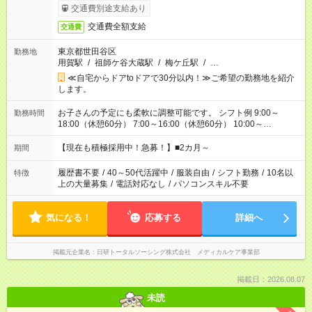
交通費別途支給あり
交通費全額支給
交通費
東京都世田谷区
勤務地
用賀駅
/
祖師ケ谷大蔵駅
/
梅ケ丘駅
/
…
≪自宅からドアtoドアで30分以内！≫ご希望の勤務地を紹介
します。
お子さんの予定にも柔軟に調整可能です。 シフト例 9:00～
勤務時間
18:00（休憩60分） 7:00～16:00（休憩60分） 10:00～
19:00（休憩60分） ※Wワーク希望の方へ 今ご覧のお仕事で希
望する勤務時間と、もう1つのお仕事の勤務時間の合計が 週40
【現在も積極採用中！急募！】■2カ月～
期間
時間を超えなければOKです。
履歴書不要
/
40～50代活躍中
/
服装自由
/
シフト勤務
/
10名以
特徴
上の大量募集
/
電話対応なし
/
パソコンスキル不要
気になる！
応募する
詳細へ
掲載元企業名
日研トータルソーシング株式会社 メディカルケア事業部
掲載日：2026.08.07
未読