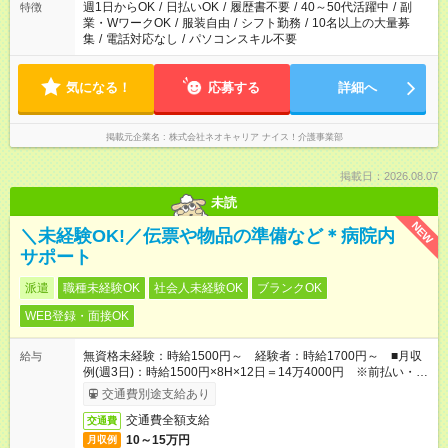
必要な場合も遠慮なくご相談ください。
週1日からOK
/
日払いOK
/
履歴書不要
/
40～50代活躍中
/
副
特徴
業・WワークOK
/
服装自由
/
シフト勤務
/
10名以上の大量募
集
/
電話対応なし
/
パソコンスキル不要
気になる！
応募する
詳細へ
掲載元企業名
株式会社ネオキャリア ナイス！介護事業部
掲載日：2026.08.07
未読
NEW
＼未経験OK!／伝票や物品の準備など＊病院内
サポート
派遣
職種未経験OK
社会人未経験OK
ブランクOK
WEB登録・面接OK
無資格未経験：時給1500円～ 経験者：時給1700円～ ■月収
給与
例(週3日)：時給1500円×8H×12日＝14万4000円 ※前払い・日
払い・週払いOK
交通費別途支給あり
交通費全額支給
交通費
10～15万円
月収例