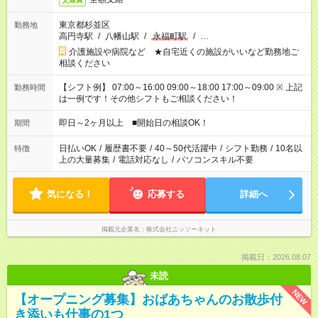
東京都杉並区
勤務地
高円寺駅
/
八幡山駅
/
永福町駅
/
…
介護施設や病院など ★自宅近くの施設がいいなど勤務地ご
相談ください
【シフト例】 07:00～16:00 09:00～18:00 17:00～09:00 ※ 上記
勤務時間
は一例です！その他シフトもご相談ください！
即日～2ヶ月以上 ■開始日の相談OK！
期間
日払いOK
/
履歴書不要
/
40～50代活躍中
/
シフト勤務
/
10名以
特徴
上の大量募集
/
電話対応なし
/
パソコンスキル不要
気になる！
応募する
詳細へ
掲載元企業名
株式会社ニッソーネット
掲載日：2026.08.07
未読
NEW
【オープニング募集】おばあちゃんのお散歩付
き添いも仕事の1つ