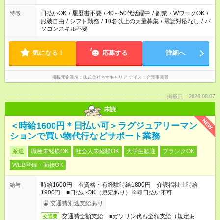
ください。
日払いOK
/
履歴書不要
/
40～50代活躍中
/
副業・WワークOK
/
特徴
服装自由
/
シフト勤務
/
10名以上の大量募集
/
電話対応なし
/
パ
ソコンスキル不要
気になる！
応募する
詳細へ
掲載元企業名
株式会社ネオキャリア ナイス！介護事業部
掲載日：2026.08.07
未読
NEW
＜時給1600円＊日払い可＞ラグジュアリーマン
ションで買い物代行などサポート業務
派遣
職種未経験OK
社会人未経験OK
大学生歓迎
ブランクOK
WEB登録・面接OK
時給1600円 有資格・有経験時給1800円 介護福祉士時給
給与
1900円 ■日払いOK（規定あり）※即日払い不可
交通費別途支給あり
交通費全額支給 ■ガソリン代も全額支給（規定あ
交通費