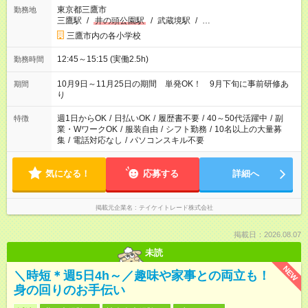
東京都三鷹市
勤務地
三鷹駅
/
井の頭公園駅
/
武蔵境駅
/
…
三鷹市内の各小学校
12:45～15:15 (実働2.5h)
勤務時間
10月9日～11月25日の期間 単発OK！ 9月下旬に事前研修あ
期間
り
週1日からOK
/
日払いOK
/
履歴書不要
/
40～50代活躍中
/
副
特徴
業・WワークOK
/
服装自由
/
シフト勤務
/
10名以上の大量募
集
/
電話対応なし
/
パソコンスキル不要
気になる！
応募する
詳細へ
掲載元企業名
テイケイトレード株式会社
掲載日：2026.08.07
未読
NEW
＼時短＊週5日4h～／趣味や家事との両立も！
身の回りのお手伝い