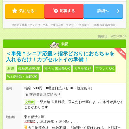
気になる！
応募する
詳細へ
掲載元企業名
マンパワーグループ株式会社 ケアサービス事業部 （医療福祉介護関連）
掲載日：2026.08.07
未読
NEW
＜単発＊シニア応援＞指示どおりにおもちゃを
入れるだけ！カプセルトイの準備！
派遣
職種未経験OK
社会人未経験OK
大学生歓迎
ブランクOK
WEB登録・面接OK
時給1500円 ■現金日払いもOK（規定あり）
給与
交通費別途支給あり
一部支給 ※登録後、選んだお仕事によって条件が異なる
交通費
ことがあります
東京都渋谷区
勤務地
渋谷駅
/
恵比寿駅
/
原宿駅
/
…
大手物流会社（年齢不問／「無理なく続けられる」と好評の