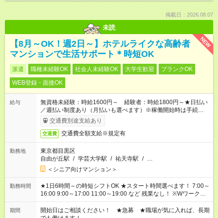
掲載日：2026.08.07
未読
NEW
【8月～OK！週2日～】ホテルライクな高齢者
マンションで生活サポート＊時短OK
派遣
職種未経験OK
社会人未経験OK
大学生歓迎
ブランクOK
WEB登録・面接OK
無資格未経験：時給1600円～ 経験者：時給1800円～★日払い
給与
／週払い制度あり（月払いも選べます）※稼働開始時は手続き完
了次第のお支払いとなります。
交通費別途支給あり
交通費全額支給※規定有
交通費
東京都目黒区
勤務地
自由が丘駅
/
学芸大学駅
/
祐天寺駅
/
…
＜シニア向けマンション＞
★1日6時間～の時短シフトOK ★スタート時間選べます！ 7:00～
勤務時間
16:00 9:00～17:00 11:00～19:00 など 残業なし！ ※Wワークの
場合、他のお仕事と合わせ週40時間超の就業はご案内できませ
ん ※法令に基づき、週20時間以上勤務は社会保険への加入対象
開始日はご相談ください！ ★急募 ★職場が気に入れば、長期
期間
となります ※労働者派遣法（日雇い派遣の原則禁止）により、