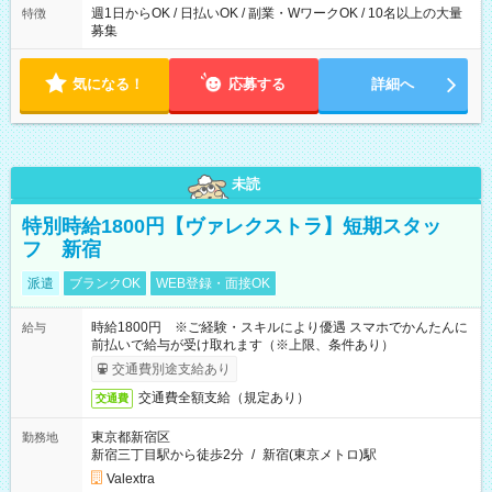
週1日からOK / 日払いOK / 副業・WワークOK / 10名以上の大量
特徴
募集
気になる！
応募する
詳細へ
未読
特別時給1800円【ヴァレクストラ】短期スタッ
フ 新宿
派遣
ブランクOK
WEB登録・面接OK
時給1800円 ※ご経験・スキルにより優遇 スマホでかんたんに
給与
前払いで給与が受け取れます（※上限、条件あり）
交通費別途支給あり
交通費全額支給（規定あり）
交通費
東京都新宿区
勤務地
新宿三丁目駅から徒歩2分
/
新宿(東京メトロ)駅
Valextra