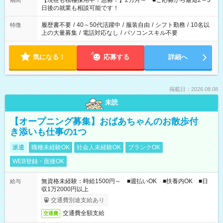
【現在も積極採用中！急募！】2カ月～ ■ご応募から最短2～3
期間
の方へ 今ご覧のお仕事で希望する勤務時間と、もう1つのお仕事
日後の就業も相談可能です！
の勤務時間。 合計で週40時間を超える場合は応募できません。
履歴書不要
/
40～50代活躍中
/
服装自由
/
シフト勤務
/
10名以
特徴
上の大量募集
/
電話対応なし
/
パソコンスキル不要
気になる！
応募する
詳細へ
掲載日：2026.08.08
未読
【オープニング募集】おばあちゃんのお散歩付
き添いも仕事の1つ
派遣
職種未経験OK
社会人未経験OK
ブランクOK
WEB登録・面接OK
無資格未経験：時給1500円～ ■週払いOK ■扶養内OK ■日
給与
収1万2000円以上
交通費別途支給あり
交通費全額支給
交通費