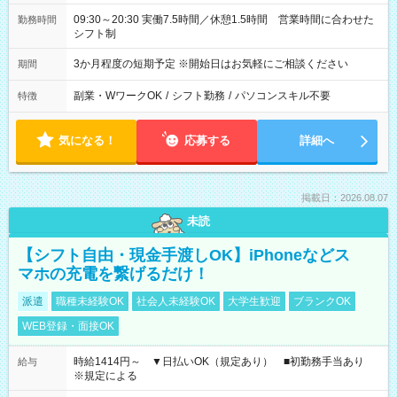
09:30～20:30 実働7.5時間／休憩1.5時間 営業時間に合わせた
勤務時間
シフト制
3か月程度の短期予定 ※開始日はお気軽にご相談ください
期間
副業・WワークOK
/
シフト勤務
/
パソコンスキル不要
特徴
気になる！
応募する
詳細へ
掲載日：2026.08.07
未読
【シフト自由・現金手渡しOK】iPhoneなどス
マホの充電を繋げるだけ！
派遣
職種未経験OK
社会人未経験OK
大学生歓迎
ブランクOK
WEB登録・面接OK
時給1414円～ ▼日払いOK（規定あり） ■初勤務手当あり
給与
※規定による