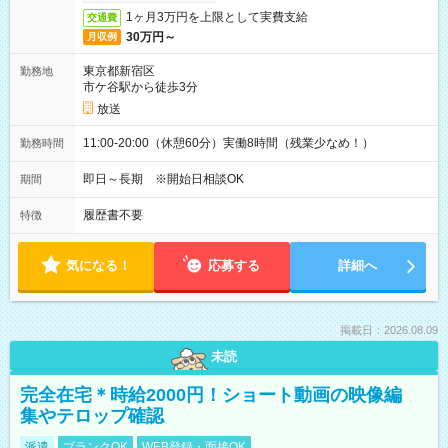
1ヶ月3万円を上限として実費支給
交通費
30万円～
月収例
東京都新宿区
勤務地
市ケ谷駅から徒歩3分
放送
11:00-20:00（休憩60分）実働8時間（残業少なめ！）
勤務時間
即日～長期 ※開始日相談OK
期間
履歴書不要
特徴
気になる！
応募する
詳細へ
掲載日：2026.08.09
未読
完全在宅＊時給2000円！ショート動画の映像編
集やテロップ確認
派遣
ブランクOK
WEB登録・面接OK