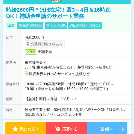
時給2600円＊ほぼ在宅！週3～4日＆16時迄
OK！補助金申請のサポート業務
派遣
職種未経験OK
ブランクOK
WEB登録・面接OK
時給2600円
給与
交通費別途支給あり
全額支給
交通費
東京都中央区
勤務地
八丁堀(東京都)駅から徒歩2分
/
茅場町駅から徒歩6分
建設業界向けのAIサービスの提供など
10:00～17:00(実働6時間 休憩1時間) ※定時：10:00～
勤務時間
19:00（※終わりの時間：16:00～19:00で相談可！）
【急募】即日～長期 ※8月～！
期間
履歴書不要
/
40～50代活躍中
/
副業・WワークOK
/
服装自由
/
特徴
電話対応なし
/
パソコンスキル不要
気になる！
応募する
詳細へ