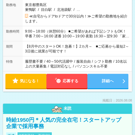
東京都豊島区
勤務地
巣鴨駅
/
目白駅
/
北池袋駅
/
…
≪自宅からドアtoドアで30分以内！≫ご希望の勤務地を紹介
します。
9:00～18:00（休憩60分） ■ご希望があれば下記シフトもOK！
勤務時間
早番 7:00～16:00 遅番 10:00～19:00 夜勤 16:30～翌9:30 「家族
と休みを合わせたい」 「余裕を持って夕飯の準備がしたい」
「できれば残業はしたくない」 など、ご希望を教えてください
【8月中のスタートOK！急募！】2カ月～ ■ご応募から最短2～
期間
ね。 ※Wワーク希望の方へ 今ご覧のお仕事で希望する勤務時間
3日後に就業が可能です！
と、もう1つのお仕事の勤務時間。 合計で週40時間を超える場
合は応募できません。
履歴書不要
/
40～50代活躍中
/
服装自由
/
シフト勤務
/
10名以
特徴
上の大量募集
/
電話対応なし
/
パソコンスキル不要
気になる！
応募する
詳細へ
掲載日：2026.08.08
未読
時給1950円＊人気の完全在宅！スタートアップ
企業で採用事務