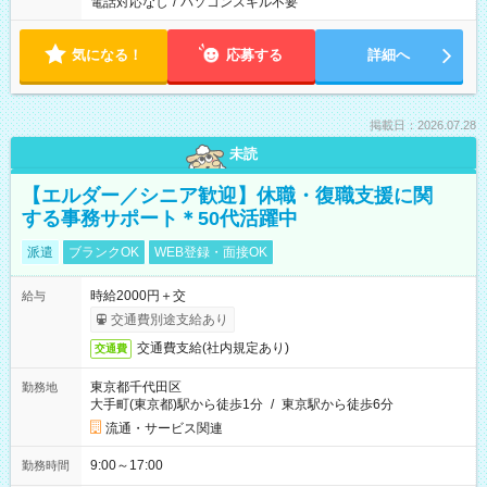
電話対応なし
/
パソコンスキル不要
気になる！
応募する
詳細へ
掲載日：2026.07.28
未読
【エルダー／シニア歓迎】休職・復職支援に関
する事務サポート＊50代活躍中
派遣
ブランクOK
WEB登録・面接OK
時給2000円＋交
給与
交通費別途支給あり
交通費支給(社内規定あり)
交通費
東京都千代田区
勤務地
大手町(東京都)駅から徒歩1分
/
東京駅から徒歩6分
流通・サービス関連
9:00～17:00
勤務時間