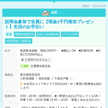
掲載日：2026.08.08
未読
説明会参加で全員に【現金2千円相当プレゼン
ト】生活のお手伝い
派遣
職種未経験OK
社会人未経験OK
ブランクOK
WEB登録・面接OK
無資格未経験：時給1500円～ ■週払いOK ■扶養内OK ■日
給与
収1万2000円以上
交通費別途支給あり
交通費全額支給
交通費
東京都世田谷区
勤務地
三軒茶屋駅
/
世田谷駅
/
下高井戸駅
/
…
≪自宅からドアtoドアで30分以内！≫ご希望の勤務地を紹介
します。
9:00～18:00（休憩60分） ■ご希望があれば下記シフトもOK！
勤務時間
早番 7:00～16:00 遅番 10:00～19:00 「家族と休みを合わせた
い」 「余裕を持って夕飯の準備がしたい」 「できれば残業はし
たくない」 など、ご希望を教えてくださいね。 ※Wワーク希望