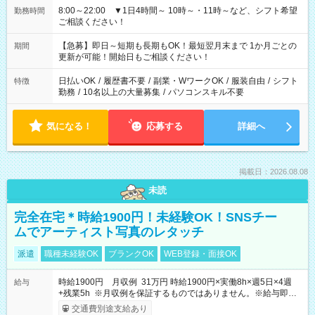
8:00～22:00 ▼1日4時間～ 10時～・11時～など、シフト希望
勤務時間
ご相談ください！
【急募】即日～短期も長期もOK！最短翌月末まで 1か月ごとの
期間
更新が可能！開始日もご相談ください！
日払いOK
/
履歴書不要
/
副業・WワークOK
/
服装自由
/
シフト
特徴
勤務
/
10名以上の大量募集
/
パソコンスキル不要
気になる！
応募する
詳細へ
掲載日：2026.08.08
未読
完全在宅＊時給1900円！未経験OK！SNSチー
ムでアーティスト写真のレタッチ
派遣
職種未経験OK
ブランクOK
WEB登録・面接OK
時給1900円 月収例 31万円 時給1900円×実働8h×週5日×4週
給与
+残業5h ※月収例を保証するものではありません。※給与即受
取りサービス利用可（利用条件有）
交通費別途支給あり