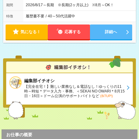
2026/8/17～長期 ※長期(2ヶ月以上) ※8月～OK！
期間
履歴書不要
/
40～50代活躍中
特徴
気になる！
応募する
詳細へ
編集部イチオシ
【完全在宅！】難しい業務なし＆電話なし！ゆっくりの11
時～時短＊データ入力・事務、＜SEKAI NO OWARI＊8月15
日・16日＞ドーム公演のサポートバイトなど
(8/7UP!)
お仕事の概要