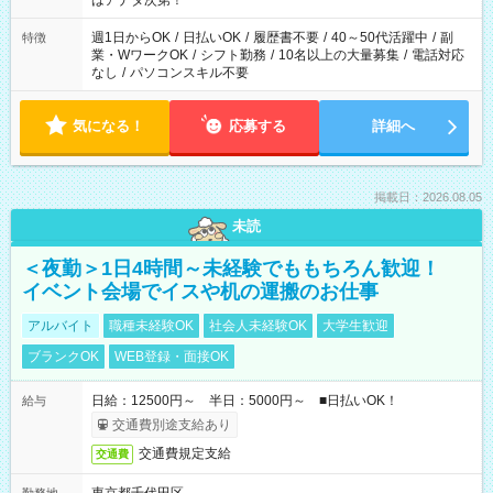
はアナタ次第！
週1日からOK
/
日払いOK
/
履歴書不要
/
40～50代活躍中
/
副
特徴
業・WワークOK
/
シフト勤務
/
10名以上の大量募集
/
電話対応
なし
/
パソコンスキル不要
気になる！
応募する
詳細へ
掲載日：2026.08.05
未読
＜夜勤＞1日4時間～未経験でももちろん歓迎！
イベント会場でイスや机の運搬のお仕事
アルバイト
職種未経験OK
社会人未経験OK
大学生歓迎
ブランクOK
WEB登録・面接OK
日給：12500円～ 半日：5000円～ ■日払いOK！
給与
交通費別途支給あり
交通費規定支給
交通費