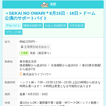
未読
＜SEKAI NO OWARI＊8月15日・16日＞ドーム
公演のサポートバイト
アルバイト
職種未経験OK
社会人未経験OK
大学生歓迎
ブランクOK
時給1250円～
給与
交通費別途支給あり
支給（規定有り）
交通費
東京都文京区
勤務地
後楽園駅から徒歩5分
/
水道橋駅から徒歩5分
/
春日(東京都)駅
から徒歩7分
株式会社ライブパワー
＜シフト例＞ 7:00～23:00 13:30～22:00 上記の時間から好きな
勤務時間
時間を選べます！ ※時間は変更となる可能性があります
急募！8月15日・16日
期間
週1日からOK
/
履歴書不要
/
副業・WワークOK
/
シフト勤務
/
特徴