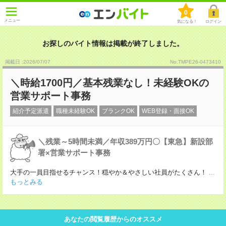
0
メニュー
気になる！
ログイン
お探しのバイト情報は掲載が終了しました。
掲載日 :2026
/
07
/
07
No.TMPE26-0473410
＼時給1700円／基本残業なし！未経験OKの
営業サポート事務
紹介予定派遣
職種未経験OK
ブランクOK
WEB登録・面接OK
＼残業～5時間未満／年収389万円〇【東急】新設部
署×営業サポート事務
大手の一員目指せるチャンス！穏やか＆やさしい社員がたくさん！
...
もっとみる
あなたの閲覧履歴からのオススメ