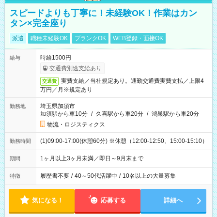
スピードよりも丁寧に！未経験OK！作業はカン
タン×完全座り
派遣
職種未経験OK
ブランクOK
WEB登録・面接OK
時給1500円
給与
交通費別途支給あり
実費支給／当社規定あり。通勤交通費実費支払／上限4
交通費
万円／月※規定あり
埼玉県加須市
勤務地
加須駅から車10分
/
久喜駅から車20分
/
鴻巣駅から車20分
物流・ロジスティクス
(1)09:00-17:00(休憩60分) ※休憩（12:00-12:50、15:00-15:10）
勤務時間
1ヶ月以上3ヶ月未満／即日～9月末まで
期間
履歴書不要
/
40～50代活躍中
/
10名以上の大量募集
特徴
気になる！
応募する
詳細へ