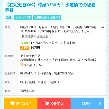
【在宅勤務OK】時給3300円！水道橋での総務
事務
派遣
ブランクOK
WEB登録・面接OK
時給3300円 月収例 54万円 時給3300円×実働7h40m×週5日×4
給与
週+残業10h ※月収例を保証するものではありません。
交通費別途支給あり
1ヶ月3万円を上限として実費支給
交通費
30万円～
月収例
東京都千代田区
勤務地
水道橋駅から徒歩7分
/
九段下駅から徒歩4分
/
飯田橋駅
医薬品メ－カ－
09:00-17:40（休憩60分）実働7時間40分
勤務時間
即日～長期 ※開始日相談OK
期間
履歴書不要
特徴
気になる！
応募する
詳細へ