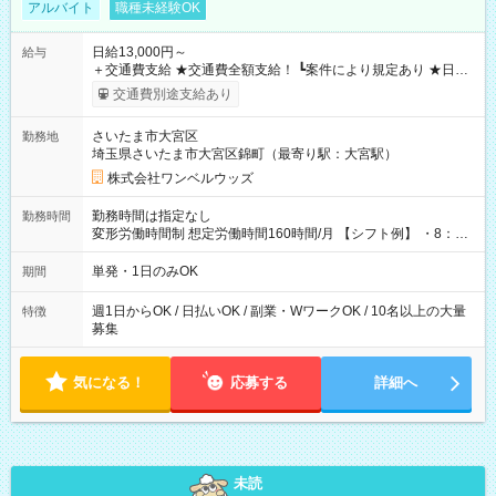
アルバイト
職種未経験OK
日給13,000円～
給与
＋交通費支給 ★交通費全額支給！ ┗案件により規定あり ★日払
いOK！（規定あり） ┗働いたその日に現金GET♪ お仕事後はコ
交通費別途支給あり
ンビニATMから 日払い分を引き落とせます！ 【試用期間】試
用期間なし
さいたま市大宮区
勤務地
埼玉県さいたま市大宮区錦町（最寄り駅：大宮駅）
株式会社ワンベルウッズ
勤務時間は指定なし
勤務時間
変形労働時間制 想定労働時間160時間/月 【シフト例】 ・8：00
～21：00
単発・1日のみOK
期間
週1日からOK / 日払いOK / 副業・WワークOK / 10名以上の大量
特徴
募集
気になる！
応募する
詳細へ
未読