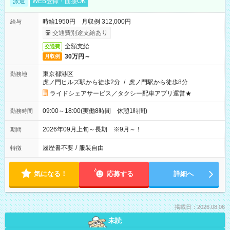
派遣
WEB登録・面接OK
時給1950円 月収例 312,000円
給与
交通費別途支給あり
全額支給
交通費
30万円～
月収例
東京都港区
勤務地
虎ノ門ヒルズ駅から徒歩2分
/
虎ノ門駅から徒歩8分
ライドシェアサービス／タクシー配車アプリ運営★
09:00～18:00(実働8時間 休憩1時間)
勤務時間
2026年09月上旬～長期 ※9月～！
期間
履歴書不要
/
服装自由
特徴
気になる！
応募する
詳細へ
掲載日：2026.08.06
未読