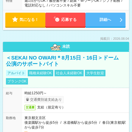
週1日からOK
/
履歴書不要
/
副業・WワークOK
/
シフト勤務
/
特徴
電話対応なし
/
パソコンスキル不要
気になる！
応募する
詳細へ
掲載日：2026.08.04
未読
＜SEKAI NO OWARI＊8月15日・16日＞ドーム
公演のサポートバイト
アルバイト
職種未経験OK
社会人未経験OK
大学生歓迎
ブランクOK
時給1250円～
給与
交通費別途支給あり
支給（規定有り）
交通費
東京都文京区
勤務地
後楽園駅から徒歩5分
/
水道橋駅から徒歩5分
/
春日(東京都)駅
から徒歩7分