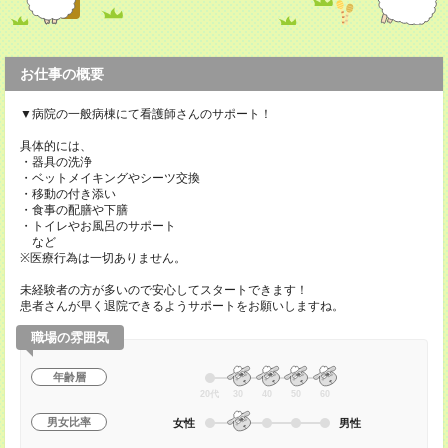
お仕事の概要
▼病院の一般病棟にて看護師さんのサポート！
具体的には、
・器具の洗浄
・ベットメイキングやシーツ交換
・移動の付き添い
・食事の配膳や下膳
・トイレやお風呂のサポート
など
※医療行為は一切ありません。
未経験者の方が多いので安心してスタートできます！
患者さんが早く退院できるようサポートをお願いしますね。
職場の雰囲気
年齢層
20代
30
40
50
60
男女比率
女性
男性