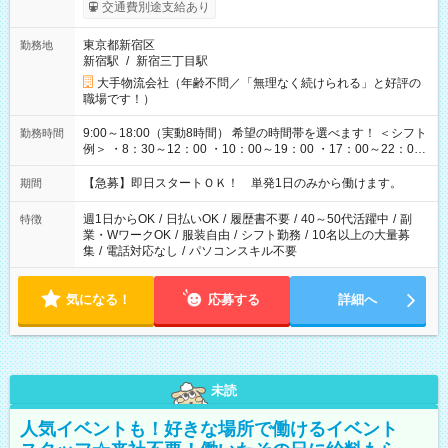
交通費別途支給あり
東京都新宿区
勤務地
新宿駅
/
新宿三丁目駅
大手物流会社（年齢不問／「無理なく続けられる」と好評の
職場です！）
9:00～18:00（実動8時間） 希望の時間帯を選べます！ ＜シフト
勤務時間
例＞ ・8：30～12：00 ・10：00～19：00 ・17：00～22：00
・13：00～22：00 ・22：00～翌6：00 など
【急募】即日スタートＯＫ！ 単発1日のみから働けます。
期間
週1日からOK
/
日払いOK
/
履歴書不要
/
40～50代活躍中
/
副
特徴
業・WワークOK
/
服装自由
/
シフト勤務
/
10名以上の大量募
集
/
電話対応なし
/
パソコンスキル不要
気になる！
応募する
詳細へ
未読
人気イベントも！好きな場所で働けるイベント