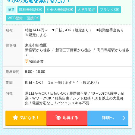
マホの充電を繋げるだけ！
派遣
職種未経験OK
社会人未経験OK
大学生歓迎
ブランクOK
WEB登録・面接OK
時給1414円～ ▼日払いOK（規定あり） ■初勤務手当あり
給与
※規定による
東京都新宿区
勤務地
新宿駅から徒歩
/
新宿三丁目駅から徒歩
/
高田馬場駅から徒歩
/
…
物流企業
9:00～18:00
勤務時間
即日～OK！ 1日～働けます＾＾（規定あり）
期間
週1日からOK
/
日払いOK
/
履歴書不要
/
40～50代活躍中
/
副
特徴
業・WワークOK
/
服装自由
/
シフト勤務
/
10名以上の大量募
集
/
電話対応なし
/
パソコンスキル不要
気になる！
応募する
詳細へ