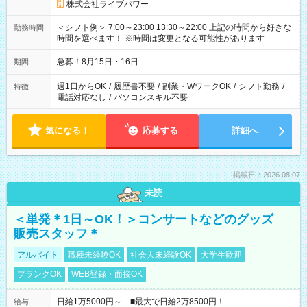
株式会社ライブパワー
＜シフト例＞ 7:00～23:00 13:30～22:00 上記の時間から好きな
勤務時間
時間を選べます！ ※時間は変更となる可能性があります
急募！8月15日・16日
期間
週1日からOK
/
履歴書不要
/
副業・WワークOK
/
シフト勤務
/
特徴
電話対応なし
/
パソコンスキル不要
気になる！
応募する
詳細へ
掲載日：2026.08.07
未読
＜単発＊1日～OK！＞コンサートなどのグッズ
販売スタッフ＊
アルバイト
職種未経験OK
社会人未経験OK
大学生歓迎
ブランクOK
WEB登録・面接OK
日給1万5000円～ ■最大で日給2万8500円！
給与