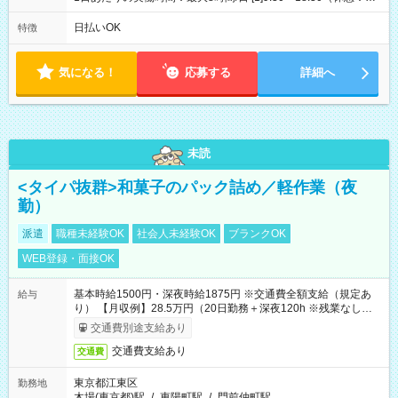
時間） [2]15:30～19:30（休憩：なし） ・平日のみ週3日 【土日
祝】9:30～18:30(実働8時間)【平日】15:30～19:30(実働4時間)
日払いOK
特徴
気になる！
応募する
詳細へ
未読
<タイパ抜群>和菓子のパック詰め／軽作業（夜
勤）
派遣
職種未経験OK
社会人未経験OK
ブランクOK
WEB登録・面接OK
基本時給1500円・深夜時給1875円 ※交通費全額支給（規定あ
給与
り） 【月収例】28.5万円（20日勤務＋深夜120h ※残業なしの場
合）
交通費別途支給あり
交通費支給あり
交通費
東京都江東区
勤務地
木場(東京都)駅
/
東陽町駅
/
門前仲町駅