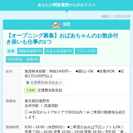
あなたの閲覧履歴からのオススメ
掲載日：2026.08.08
未読
【オープニング募集】おばあちゃんのお散歩付
き添いも仕事の1つ
派遣
職種未経験OK
社会人未経験OK
ブランクOK
WEB登録・面接OK
無資格未経験：時給1400円～ ■週払いOK ■扶養内OK ■日
給与
収1万1200円以上
交通費別途支給あり
交通費全額支給
交通費
東京都武蔵野市
勤務地
吉祥寺駅
/
武蔵境駅
≪自宅からドアtoドアで30分以内！≫ご希望の勤務地を紹介
します。
9:00～18:00（休憩60分） ■ご希望があれば下記シフトもOK！
勤務時間
早番 7:00～16:00 遅番 10:00～19:00 夜勤 16:30～翌9:30 「家族