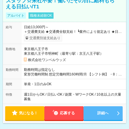
スタッフ☆来社不要！働いたその日に給料もら
える日払い/T1
アルバイト
職種未経験OK
日給13,000円～
給与
＋交通費支給 ★交通費全額支給！ ┗案件により規定あり ★日払
いOK！（規定あり） ┗働いたその日に現金GET♪ お仕事後はコ
交通費別途支給あり
ンビニATMから 日払い分を引き落とせます！ 【試用期間】試
用期間なし
東京都八王子市
勤務地
東京都八王子市明神町（最寄り駅：京王八王子駅）
株式会社ワンベルウッズ
勤務時間は指定なし
勤務時間
変形労働時間制 想定労働時間160時間/月 【シフト例】 ・8：00
～21：00
単発・1日のみOK
期間
週1日からOK / 日払いOK / 副業・WワークOK / 10名以上の大量
特徴
募集
気になる！
応募する
詳細へ