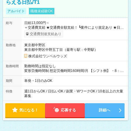
らえる日払/T1
アルバイト
職種未経験OK
日給13,000円～
給与
＋交通費支給 ★交通費全額支給！ ┗案件により規定あり ★日払
いOK！（規定あり） ┗働いたその日に現金GET♪ お仕事後はコ
交通費別途支給あり
ンビニATMから 日払い分を引き落とせます！ 【試用期間】試
用期間なし
東京都中野区
勤務地
東京都中野区中野五丁目（最寄り駅：中野駅）
株式会社ワンベルウッズ
勤務時間は指定なし
勤務時間
変形労働時間制 想定労働時間160時間/月 【シフト例】 ・8：00
～21：00
単発・1日のみOK
期間
週1日からOK / 日払いOK / 副業・WワークOK / 10名以上の大量
特徴
募集
気になる！
応募する
詳細へ