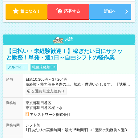
気になる！
応募する
詳細へ
未読
【日払い・未経験歓迎！】稼ぎたい日にサクッ
と勤務！単発・週1日～自由シフトの軽作業
アルバイト
職種未経験OK
日給10,305円～37,204円
給与
※経験・能力等を考慮の上、加給・優遇いたします。 【試用期
間】試用期間なし
交通費別途支給あり
東京都世田谷区
勤務地
東京都世田谷区桜上水
アシストワーク株式会社
シフト制
勤務時間
1日あたりの実働時間：最大15時間/日 ＜1週間の勤務例＞週3回
勤務 勤務：月・水・金 休み：火・木・土・日 好きな時にお仕事