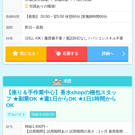
空調ありの職場!
【夜勤】 20:00～翌5:00 休憩60分 [実働]8時間00分
勤務時間
即日～長期
期間
日払いOK
/
履歴書不要
/
電話対応なし
/
パソコンスキル不要
特徴
気になる！
応募する
詳細へ
未読
【座り＆手作業中心】香水shopの梱包スタッ
フ ★副業OK ★週1日からOK ★1日1時間から
OK
アルバイト
職種未経験OK
時給1,400円～
給与
【試用期間】試用期間あり 試用期間の長さ：1ヶ月 雇用形態、