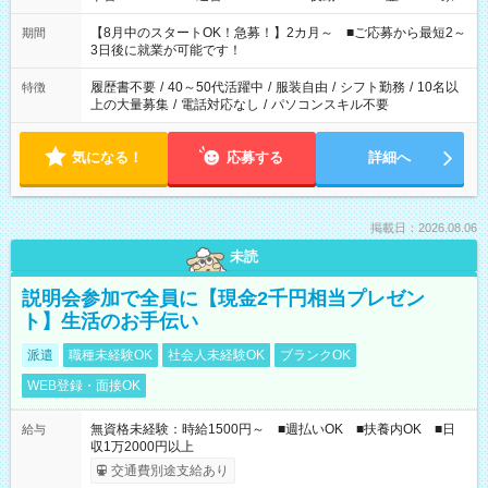
と休みを合わせたい」 「余裕を持って夕飯の準備がしたい」
「できれば残業はしたくない」 など、ご希望を教えてください
【8月中のスタートOK！急募！】2カ月～ ■ご応募から最短2～
期間
ね。 ※Wワーク希望の方へ 今ご覧のお仕事で希望する勤務時間
3日後に就業が可能です！
と、もう1つのお仕事の勤務時間。 合計で週40時間を超える場
合は応募できません。
履歴書不要
/
40～50代活躍中
/
服装自由
/
シフト勤務
/
10名以
特徴
上の大量募集
/
電話対応なし
/
パソコンスキル不要
気になる！
応募する
詳細へ
掲載日：2026.08.06
未読
説明会参加で全員に【現金2千円相当プレゼン
ト】生活のお手伝い
派遣
職種未経験OK
社会人未経験OK
ブランクOK
WEB登録・面接OK
無資格未経験：時給1500円～ ■週払いOK ■扶養内OK ■日
給与
収1万2000円以上
交通費別途支給あり