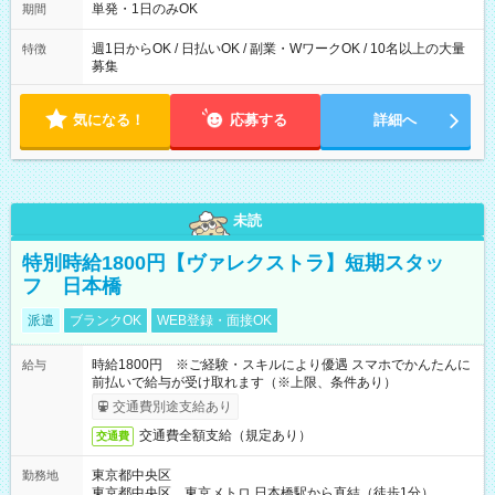
可能です！ ※1日あたりの最大実働時間は日勤、夜勤共に勤務し
単発・1日のみOK
期間
た時間になります。
週1日からOK / 日払いOK / 副業・WワークOK / 10名以上の大量
特徴
募集
気になる！
応募する
詳細へ
未読
特別時給1800円【ヴァレクストラ】短期スタッ
フ 日本橋
派遣
ブランクOK
WEB登録・面接OK
時給1800円 ※ご経験・スキルにより優遇 スマホでかんたんに
給与
前払いで給与が受け取れます（※上限、条件あり）
交通費別途支給あり
交通費全額支給（規定あり）
交通費
東京都中央区
勤務地
東京都中央区 東京メトロ 日本橋駅から直結（徒歩1分）