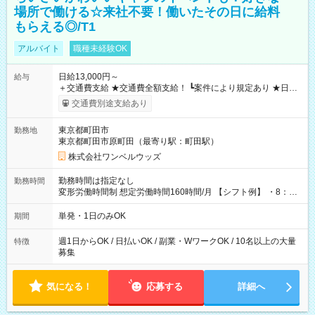
場所で働ける☆来社不要！働いたその日に給料
もらえる◎/T1
アルバイト
職種未経験OK
日給13,000円～
給与
＋交通費支給 ★交通費全額支給！ ┗案件により規定あり ★日払
いOK！（規定あり） ┗働いたその日に現金GET♪ お仕事後はコ
交通費別途支給あり
ンビニATMから 日払い分を引き落とせます！ 【試用期間】試
用期間なし
東京都町田市
勤務地
東京都町田市原町田（最寄り駅：町田駅）
株式会社ワンベルウッズ
勤務時間は指定なし
勤務時間
変形労働時間制 想定労働時間160時間/月 【シフト例】 ・8：00
～21：00
単発・1日のみOK
期間
週1日からOK / 日払いOK / 副業・WワークOK / 10名以上の大量
特徴
募集
気になる！
応募する
詳細へ