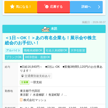
気になる！
応募する
詳細へ
掲載日：2026.08.07
未読
＜1日～OK！＞あの有名企業も！展示会や株主
総会のお手伝い！
アルバイト
職種未経験OK
社会人未経験OK
大学生歓迎
ブランクOK
WEB登録・面接OK
■日給16,840円～ ■日払いOK ■実働3時間5,120円のお仕事あ
給与
ります！
交通費別途支給あり
一部支給
交通費
東京都千代田区
勤務地
東京駅
/
水道橋駅
/
有楽町駅
/
…
株式会社マッシュ