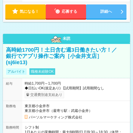
気になる！
応募する
詳細へ
未読
高時給1700円！土日含む週3日働きたい方！／
銀行でアプリ操作ご案内［小金井支店］
(sj6ie13)
アルバイト
職種未経験OK
時給1,700円～1,700円
給与
◆日払いOK(規定あり) 【試用期間】試用期間なし
交通費別途支給あり
東京都小金井市
勤務地
東京都小金井市（最寄り駅：武蔵小金井）
パーソルマーケティング株式会社
シフト制
勤務時間
1日あたりの実働時間：最大8時間/日 [1]9:30～18:30（休憩：1