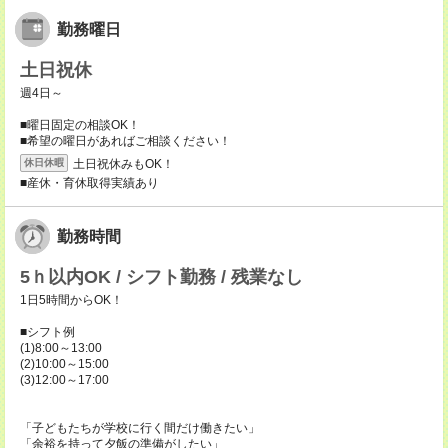
勤務曜日
土日祝休
週4日～
■曜日固定の相談OK！
■希望の曜日があればご相談ください！
土日祝休みもOK！
休日休暇
■産休・育休取得実績あり
勤務時間
5ｈ以内OK / シフト勤務 / 残業なし
1日5時間からOK！
■シフト例
(1)8:00～13:00
(2)10:00～15:00
(3)12:00～17:00
「子どもたちが学校に行く間だけ働きたい」
「余裕を持って夕飯の準備がしたい」