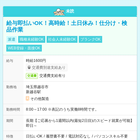
未読
給与即払いOK！高時給！土日休み！仕分け・検
品作業
派遣
職種未経験OK
社会人未経験OK
ブランクOK
WEB登録・面接OK
時給1600円
給与
交通費別途支給あり
交通費支給有り
交通費
埼玉県越谷市
勤務地
新越谷駅
その他製造
8:00～17:00 ※表記のうち実働8時間です。
勤務時間
長期【ご応募から1週間以内(最短2日目)のスピード就業が可能】
期間
即日～
日払いOK
/
履歴書不要
/
電話対応なし
/
パソコンスキル不要
特徴