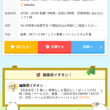
Valextra
10:00～20:00 実働7.5時間／休憩1.5時間 営業時間に合わせた
勤務時間
シフト制
3か月程度の短期予定 ※開始日はお気軽にご相談ください
期間
副業・WワークOK
/
シフト勤務
/
パソコンスキル不要
特徴
気になる！
応募する
詳細へ
編集部イチオシ
【完全在宅！】難しい業務なし＆電話なし！ゆっくりの11
時～時短＊データ入力・事務、＜SEKAI NO OWARI＊8月15
日・16日＞ドーム公演のサポートバイトなど
(8/7UP!)