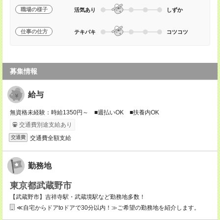
職場の様子
活気あり
しずか
仕事の仕方
テキパキ
コツコツ
募集情報
給与
無資格未経験：時給1350円～ ■週払いOK ■扶養内OK
交通費別途支給あり
交通費全額支給
交通費
勤務地
東京都武蔵野市
【武蔵野市】吉祥寺駅・武蔵境駅など勤務地多数！
≪自宅からドアtoドアで30分以内！≫ご希望の勤務地を紹介します。