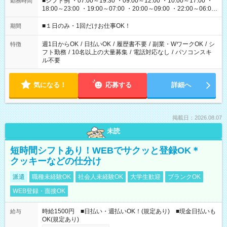
■シフト例 ・07:00～19:30 ・09:00～12:00 ・10:00～17:00 ・
勤務時間
18:00～23:00 ・19:00～07:00 ・20:00～09:00 ・22:00～06:00
etc ★最短で3時間で5,120円のお仕事から 15時間で2万円近く稼
げるお仕事も！ ご希望のお時間に合わせてご紹介！ ※シフトは
■１日のみ・1回だけお仕事OK！
期間
現場によって異なります。 ※勿論、休憩時間はあるのでご安心
ください！
週1日からOK
/
日払いOK
/
履歴書不要
/
副業・WワークOK
/
シ
特徴
フト勤務
/
10名以上の大量募集
/
電話対応なし
/
パソコンスキ
ル不要
気になる！
応募する
詳細へ
掲載日：2026.08.07
未読
短時間シフトあり！WEBでサクッと登録OK＊
クッキーなどの仕分け
派遣
職種未経験OK
社会人未経験OK
大学生歓迎
ブランクOK
WEB登録・面接OK
時給1500円 ■日払い・週払いOK！(規定あり) ■現金日払いも
給与
OK(規定あり)