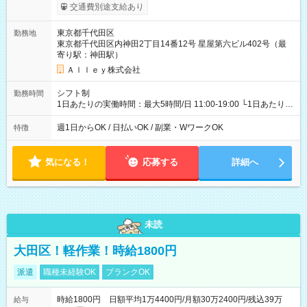
給与は本採用時と同じです。
交通費別途支給あり
東京都千代田区
勤務地
東京都千代田区内神田2丁目14番12号 星屋第六ビル402号（最
寄り駅：神田駅）
Ａｌｌｅｙ株式会社
シフト制
勤務時間
1日あたりの実働時間：最大5時間/日 11:00-19:00 └1日あたりの
実働時間：1-5時間 └上記の時間帯内であれば、いつでも勤務可
能！ └平日・土曜日の中で、お好きな曜日でご勤務いただけま
週1日からOK / 日払いOK / 副業・WワークOK
特徴
す！ 【シフト例】 ・11:00～14:00 ・16:30～19:00 ・13:00～
18:00 などのように、自由な働き方が可能なお仕事です！
気になる！
応募する
詳細へ
未読
大田区！軽作業！時給1800円
派遣
職種未経験OK
ブランクOK
時給1800円 日額平均1万4400円/月額30万2400円/残込39万
給与