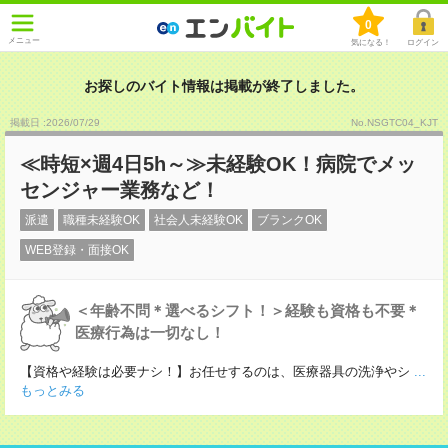
0
メニュー
気になる！
ログイン
お探しのバイト情報は掲載が終了しました。
掲載日 :2026
/
07
/
29
No.NSGTC04_KJT
≪時短×週4日5h～≫未経験OK！病院でメッ
センジャー業務など！
派遣
職種未経験OK
社会人未経験OK
ブランクOK
WEB登録・面接OK
＜年齢不問＊選べるシフト！＞経験も資格も不要＊
医療行為は一切なし！
【資格や経験は必要ナシ！】お任せするのは、医療器具の洗浄やシ
...
もっとみる