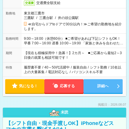
交通費全額支給
交通費
東京都三鷹市
勤務地
三鷹駅
/
三鷹台駅
/
井の頭公園駅
≪自宅からドアtoドアで30分以内！≫ご希望の勤務地を紹介
します。
9:00～18:00（休憩60分） ■ご希望があれば下記シフトもOK！
勤務時間
早番 7:00～16:00 遅番 10:00～19:00 「家族と休みを合わせた
い」 「余裕を持って夕飯の準備がしたい」 「できれば残業はし
たくない」 など、ご希望を教えてくださいね。 ※Wワーク希望
【現在も積極採用中！急募！】2カ月～ ■ご応募から最短2～3
期間
の方へ 今ご覧のお仕事で希望する勤務時間と、もう1つのお仕事
日後の就業も相談可能です！
の勤務時間。 合計で週40時間を超える場合は応募できません。
履歴書不要
/
40～50代活躍中
/
服装自由
/
シフト勤務
/
10名以
特徴
上の大量募集
/
電話対応なし
/
パソコンスキル不要
気になる！
応募する
詳細へ
掲載日：2026.08.07
未読
【シフト自由・現金手渡しOK】iPhoneなどス