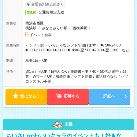
交通費別途支給あり
交通費規定支給
交通費
横浜市西区
勤務地
横浜駅
/
みなとみらい駅
/
西横浜駅
/
…
イベント会場
＜シフト例＞ いろいろなシフトで働けます！ ■7:00-24:00
勤務時間
■8:00-21:00 ■9:00-21:00 ■18:00-翌7:00 ■20:30-翌11:00 など
単発1日～OK!
期間
週1日からOK
/
日払いOK
/
履歴書不要
/
40～50代活躍中
/
副
特徴
業・WワークOK
/
服装自由
/
シフト勤務
/
電話対応なし
/
パソ
コンスキル不要
気になる！
応募する
詳細へ
未読
ちいさいかわいいキャラのイベントも！好きな