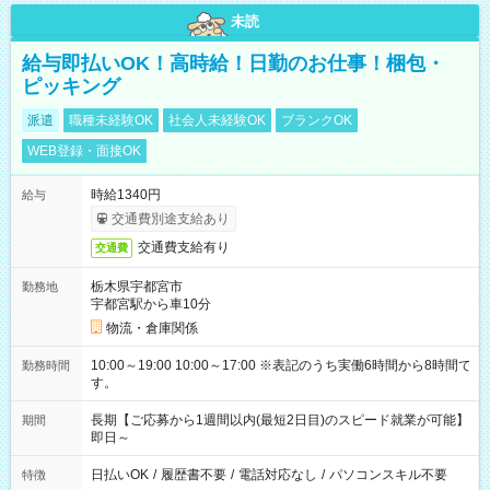
未読
給与即払いOK！高時給！日勤のお仕事！梱包・
ピッキング
派遣
職種未経験OK
社会人未経験OK
ブランクOK
WEB登録・面接OK
時給1340円
給与
交通費別途支給あり
交通費支給有り
交通費
栃木県宇都宮市
勤務地
宇都宮駅から車10分
物流・倉庫関係
10:00～19:00 10:00～17:00 ※表記のうち実働6時間から8時間で
勤務時間
す。
長期【ご応募から1週間以内(最短2日目)のスピード就業が可能】
期間
即日～
日払いOK
/
履歴書不要
/
電話対応なし
/
パソコンスキル不要
特徴