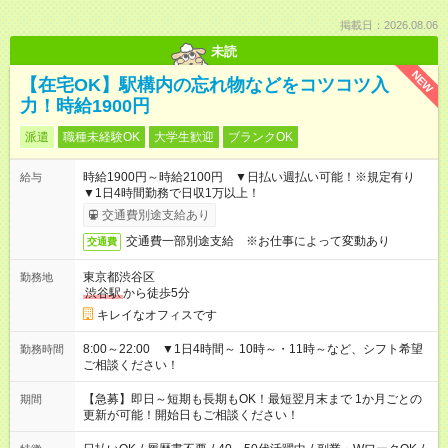
掲載日：2026.08.06
未読
NEW
【在宅OK】駅構内の忘れ物などをコツコツ入
力！時給1900円
派遣
職種未経験OK
大学生歓迎
ブランクOK
時給1900円～時給2100円 ▼日払い週払い可能！※規定有り
給与
▼1日4時間勤務で日収1万以上！
交通費別途支給あり
交通費一部別途支給 ※お仕事によって変動あり
交通費
東京都渋谷区
勤務地
渋谷駅
から徒歩5分
キレイなオフィスです
8:00～22:00 ▼1日4時間～ 10時～・11時～など、シフト希望
勤務時間
ご相談ください！
【急募】即日～短期も長期もOK！最短翌月末まで 1か月ごとの
期間
更新が可能！開始日もご相談ください！