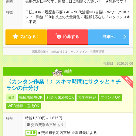
1日7時間 ＊日勤のみ ＊土日休み ＊午前だけ・午後だけ ＊平日
長期のお仕事です。開始日はご相談ください！ ★急募です！
期間
のみ・土日のみ ＊Wワークや扶養内 など、いろんなシフトのお
仕事をご紹介できます！ 登録の際に、あなたのご希望をお聞か
日払いOK
/
履歴書不要
/
40～50代活躍中
/
副業・WワークOK
/
特徴
せください。
シフト勤務
/
10名以上の大量募集
/
電話対応なし
/
パソコンスキ
ル不要
気になる！
応募する
詳細へ
掲載元企業名
株式会社ネオキャリア ナイス！介護事業部
掲載日：2026.08.06
未読
NEW
〈カンタン作業！〉スキマ時間にサクッと＊チ
ラシの仕分け
派遣
職種未経験OK
社会人未経験OK
大学生歓迎
ブランクOK
WEB登録・面接OK
時給1,500円～1,875円
給与
交通費別途支給あり
■ 交通費規定内支給 ※派遣先による
交通費