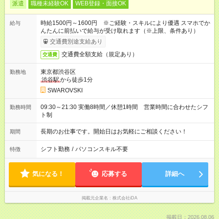
派遣
職種未経験OK
WEB登録・面接OK
時給1500円～1600円 ※ご経験・スキルにより優遇 スマホでか
給与
んたんに前払いで給与が受け取れます（※上限、条件あり）
交通費別途支給あり
交通費全額支給（規定あり）
交通費
東京都渋谷区
勤務地
渋谷駅
から徒歩1分
SWAROVSKI
09:30～21:30 実働8時間／休憩1時間 営業時間に合わせたシフ
勤務時間
ト制
長期のお仕事です。開始日はお気軽にご相談ください！
期間
シフト勤務
/
パソコンスキル不要
特徴
気になる！
応募する
詳細へ
掲載元企業名
株式会社iDA
掲載日：2026.08.06