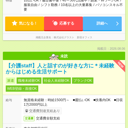
日払いOK
/
履歴書不要
/
40～50代活躍中
/
副業・WワークOK
/
特徴
服装自由
/
シフト勤務
/
10名以上の大量募集
/
パソコンスキル不
要
気になる！
応募する
詳細へ
掲載元企業名
株式会社グラスト 新宿オフィス
掲載日：2026.08.06
未読
NEW
【介護staff】人と話すのが好きな方に＊未経験
からはじめる生活サポート
派遣
職種未経験OK
社会人未経験OK
ブランクOK
WEB登録・面接OK
無資格未経験：時給1500円～ ■週払いOK ■扶養内OK ■日収
給与
1万2000円以上
交通費別途支給あり
交通費全額支給
交通費