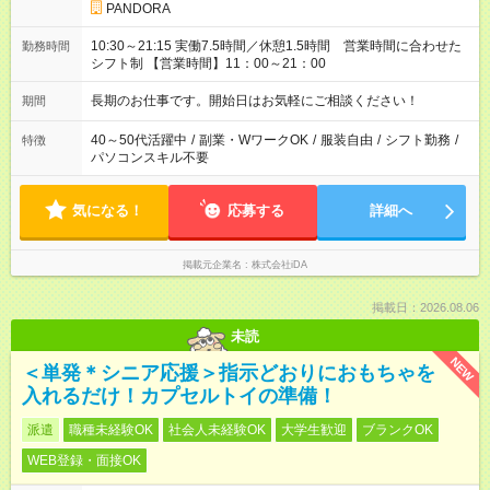
PANDORA
10:30～21:15 実働7.5時間／休憩1.5時間 営業時間に合わせた
勤務時間
シフト制 【営業時間】11：00～21：00
長期のお仕事です。開始日はお気軽にご相談ください！
期間
40～50代活躍中
/
副業・WワークOK
/
服装自由
/
シフト勤務
/
特徴
パソコンスキル不要
気になる！
応募する
詳細へ
掲載元企業名
株式会社iDA
掲載日：2026.08.06
未読
NEW
＜単発＊シニア応援＞指示どおりにおもちゃを
入れるだけ！カプセルトイの準備！
派遣
職種未経験OK
社会人未経験OK
大学生歓迎
ブランクOK
WEB登録・面接OK