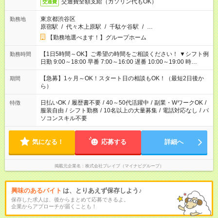
交通費全額支給（ガソリン代もOK）
交通費
東京都渋谷区
勤務地
原宿駅
/
代々木上原駅
/
千駄ケ谷駅
/
…
【勤務地選べます！】グループホーム
【1日5時間～OK】ご希望の時間をご相談ください！ ▼シフト例
勤務時間
日勤 9:00～18:00 早番 7:00～16:00 遅番 10:00～19:00 時
短 10:00～15:00 上記はあくまで一例です。 「夕方までには帰宅
しておきたい」 「朝はゆっくりのスタートがいい」 「お昼の時
【急募】1ヶ月～OK！スタート日の相談もOK！（最短2日後か
期間
間を有効に使いたい」 など、ご希望があれば教えてください
ら）
ね。
日払いOK
/
履歴書不要
/
40～50代活躍中
/
副業・WワークOK
/
特徴
服装自由
/
シフト勤務
/
10名以上の大量募集
/
電話対応なし
/
パ
ソコンスキル不要
気になる！
応募する
詳細へ
掲載元企業名
株式会社ブレイブ（マイナビグループ）
興味のあるバイト
は、とりあえず保存しよう♪
保存した求人は、後からまとめて応募できるよ。
企業からアプローチが届くことも！