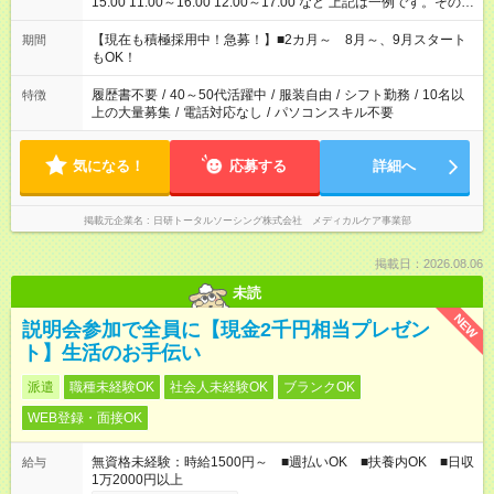
15:00 11:00～16:00 12:00～17:00 など 上記は一例です。その他
シフトもご相談ください。 ※Wワークの場合当社と合わせて法
定労働時間が週40時間を超えなければOKです。
【現在も積極採用中！急募！】■2カ月～ 8月～、9月スタート
期間
もOK！
履歴書不要
/
40～50代活躍中
/
服装自由
/
シフト勤務
/
10名以
特徴
上の大量募集
/
電話対応なし
/
パソコンスキル不要
気になる！
応募する
詳細へ
掲載元企業名
日研トータルソーシング株式会社 メディカルケア事業部
掲載日：2026.08.06
未読
NEW
説明会参加で全員に【現金2千円相当プレゼン
ト】生活のお手伝い
派遣
職種未経験OK
社会人未経験OK
ブランクOK
WEB登録・面接OK
無資格未経験：時給1500円～ ■週払いOK ■扶養内OK ■日収
給与
1万2000円以上