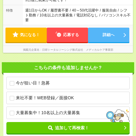
3日後に就業が可能です！
週1日からOK
/
履歴書不要
/
40～50代活躍中
/
服装自由
/
シフ
特徴
ト勤務
/
10名以上の大量募集
/
電話対応なし
/
パソコンスキル不
要
気になる！
応募する
詳細へ
掲載元企業名
日研トータルソーシング株式会社 メディカルケア事業部
こちらの条件も追加しませんか？
今が狙い目！急募
来社不要！WEB登録／面接OK
大量募集中！10名以上の大量募集
追加して再検索！