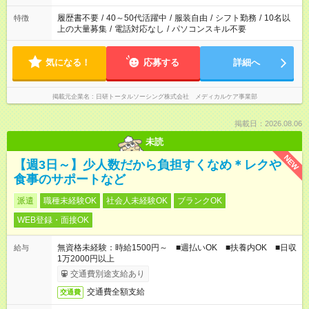
間と、もう1つのお仕事の勤務時間。 合計で週40時間を超える
場合は応募できません。
履歴書不要
/
40～50代活躍中
/
服装自由
/
シフト勤務
/
10名以
特徴
上の大量募集
/
電話対応なし
/
パソコンスキル不要
気になる！
応募する
詳細へ
掲載元企業名
日研トータルソーシング株式会社 メディカルケア事業部
掲載日：2026.08.06
未読
NEW
【週3日～】少人数だから負担すくなめ＊レクや
食事のサポートなど
派遣
職種未経験OK
社会人未経験OK
ブランクOK
WEB登録・面接OK
無資格未経験：時給1500円～ ■週払いOK ■扶養内OK ■日収
給与
1万2000円以上
交通費別途支給あり
交通費全額支給
交通費