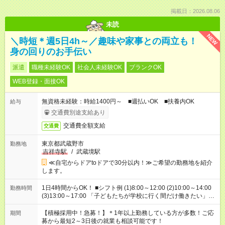
掲載日：2026.08.06
未読
NEW
＼時短＊週5日4h～／趣味や家事との両立も！
身の回りのお手伝い
派遣
職種未経験OK
社会人未経験OK
ブランクOK
WEB登録・面接OK
無資格未経験：時給1400円～ ■週払いOK ■扶養内OK
給与
交通費別途支給あり
交通費全額支給
交通費
東京都武蔵野市
勤務地
吉祥寺駅
/
武蔵境駅
≪自宅からドアtoドアで30分以内！≫ご希望の勤務地を紹介
します。
1日4時間からOK！ ■シフト例 (1)8:00～12:00 (2)10:00～14:00
勤務時間
(3)13:00～17:00 「子どもたちが学校に行く間だけ働きたい」
「余裕を持って夕飯の準備がしたい」 「午前中は働いて、午後
はプライベートの時間にしたい」 など、ご希望を教えてくださ
【積極採用中！急募！】＊1年以上勤務している方が多数！ご応
期間
いね。 ※Wワーク希望の方へ 今ご覧のお仕事で希望する勤務時
募から最短2～3日後の就業も相談可能です！