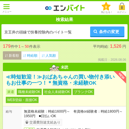
0
メニュー
気になる！
ログイン
検索結果
条件の変更
京王井の頭線で扶養控除内のバイト一覧
179
1,526
件中
1
～
50
件表示
平均時給:
円
新着順
時給順
人気順
掲載日：2026.08.06
未読
NEW
≪時短歓迎！≫おばあちゃんの買い物付き添い
もお仕事の一つ！＊無資格・未経験OK
派遣
職種未経験OK
社会人未経験OK
ブランクOK
WEB登録・面接OK
無資格未経験：時給1600円～ 有資格or経験者：時給1800円～
給与
1950円 ■日払いOK
交通費別途支給あり