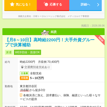
気になる！
応募する
詳細へ
掲載元企業名
日研トータルソーシング株式会社 メディカルケア事業部
掲載日：2026.08.06
未読
NEW
【月8～10日】高時給2200円！大手外資グルー
プで決算補助
派遣
WEB登録・面接OK
時給2200円 月収例 70,400円
給与
交通費別途支給あり
全額支給
交通費
5～10万円
月収例
東京都渋谷区
勤務地
渋谷駅
から徒歩3分
各種決済に加え、請求書払い、保険、融資といった様々なサ
ービスの提供