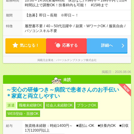
10:00～14:00(実働4時間 休憩なし) ※9時半～18時半内で1日4
勤務時間
時間以上で調整OK！扶養枠内も可能！ #15時まで
【急募】即日～長期 ※即日～！
期間
履歴書不要
/
40～50代活躍中
/
副業・WワークOK
/
服装自由
/
特徴
パソコンスキル不要
気になる！
応募する
詳細へ
掲載元企業名
パーソルテンプスタッフ株式会社
掲載日：2026.08.06
未読
NEW
～安心の研修つき～病院で患者さんのお手伝い
＊家庭と両立しやすい
派遣
職種未経験OK
社会人未経験OK
ブランクOK
WEB登録・面接OK
無資格未経験：時給1400円～ ■週払いOK ■扶養内OK ■日収
給与
1万1200円以上