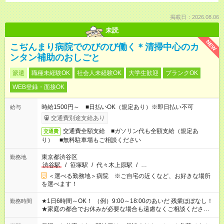
掲載日：2026.08.06
未読
NEW
こぢんまり病院でのびのび働く＊清掃中心のカ
ンタン補助のおしごと
派遣
職種未経験OK
社会人未経験OK
大学生歓迎
ブランクOK
WEB登録・面接OK
時給1500円～ ■日払いOK（規定あり）※即日払い不可
給与
交通費別途支給あり
交通費全額支給 ■ガソリン代も全額支給（規定あ
交通費
り） ■無料駐車場もご相談ください
東京都渋谷区
勤務地
渋谷駅
/
笹塚駅
/
代々木上原駅
/
…
＜選べる勤務地＞病院 ※ご自宅の近くなど、お好きな場所
を選べます！
★1日6時間～OK！ （例）9:00～18:00のあいだ 残業ほぼなし！
勤務時間
★家庭の都合でお休みが必要な場合も遠慮なくご相談ください。
※シフトはご希望に合わせて調整可能です。 その他、 ＊週4日・