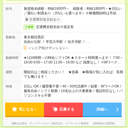
無資格未経験：時給1600円～ 経験者：時給1800円～★日払い
給与
／週払い制度あり（月払いも選べます）※稼働開始時は手続き完
了次第のお支払いとなります。
交通費別途支給あり
交通費全額支給※規定有
交通費
東京都目黒区
勤務地
自由が丘駅
/
学芸大学駅
/
祐天寺駅
/
…
＜シニア向けマンション＞
★1日6時間～の時短シフトOK ★スタート時間選べます！ 7:00～
勤務時間
16:00 9:00～17:00 11:00～19:00 など 残業なし！ ※Wワークの
場合、他のお仕事と合わせ週40時間超の就業はご案内できませ
ん ※法令に基づき、週20時間以上勤務は社会保険への加入対象
開始日はご相談ください！ ★急募 ★職場が気に入れば、長期
期間
となります ※労働者派遣法（日雇い派遣の原則禁止）により、
でも働けます！
短時間・短期間の就業はご案内が難しい場合があります
日払いOK
/
履歴書不要
/
40～50代活躍中
/
副業・WワークOK
/
特徴
服装自由
/
シフト勤務
/
10名以上の大量募集
/
電話対応なし
/
パ
ソコンスキル不要
気になる！
応募する
詳細へ
掲載元企業名
マンパワーグループ株式会社 ケアサービス事業部 （医療福祉介護関連）