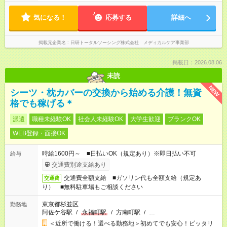
気になる！
応募する
詳細へ
掲載元企業名
日研トータルソーシング株式会社 メディカルケア事業部
掲載日：2026.08.06
未読
NEW
シーツ・枕カバーの交換から始める介護！無資
格でも稼げる＊
派遣
職種未経験OK
社会人未経験OK
大学生歓迎
ブランクOK
WEB登録・面接OK
時給1600円～ ■日払いOK（規定あり）※即日払い不可
給与
交通費別途支給あり
交通費全額支給 ■ガソリン代も全額支給（規定あ
交通費
り） ■無料駐車場もご相談ください
東京都杉並区
勤務地
阿佐ケ谷駅
/
永福町駅
/
方南町駅
/
…
＜近所で働ける！選べる勤務地＞初めてでも安心！ピッタリ