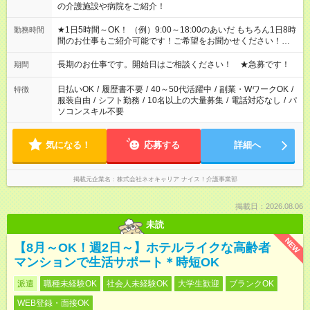
の介護施設や病院をご紹介！
★1日5時間～OK！ （例）9:00～18:00のあいだ もちろん1日8時
勤務時間
間のお仕事もご紹介可能です！ご希望をお聞かせください！★家
庭の都合でお休みが必要な場合も遠慮なくご相談ください。 ※
週最低15時間以上の勤務が必要です
長期のお仕事です。開始日はご相談ください！ ★急募です！
期間
日払いOK
/
履歴書不要
/
40～50代活躍中
/
副業・WワークOK
/
特徴
服装自由
/
シフト勤務
/
10名以上の大量募集
/
電話対応なし
/
パ
ソコンスキル不要
気になる！
応募する
詳細へ
掲載元企業名
株式会社ネオキャリア ナイス！介護事業部
掲載日：2026.08.06
未読
NEW
【8月～OK！週2日～】ホテルライクな高齢者
マンションで生活サポート＊時短OK
派遣
職種未経験OK
社会人未経験OK
大学生歓迎
ブランクOK
WEB登録・面接OK