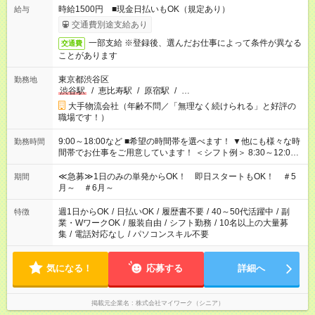
時給1500円 ■現金日払いもOK（規定あり）
給与
交通費別途支給あり
一部支給 ※登録後、選んだお仕事によって条件が異なる
交通費
ことがあります
東京都渋谷区
勤務地
渋谷駅
/
恵比寿駅
/
原宿駅
/
…
大手物流会社（年齢不問／「無理なく続けられる」と好評の
職場です！）
9:00～18:00など ■希望の時間帯を選べます！ ▼他にも様々な時
勤務時間
間帯でお仕事をご用意しています！ ＜シフト例＞ 8:30～12:00
17:00～22:00 13:00～22:00 22:00～翌6:00 など
≪急募≫1日のみの単発からOK！ 即日スタートもOK！ ＃5
期間
月～ ＃6月～
週1日からOK
/
日払いOK
/
履歴書不要
/
40～50代活躍中
/
副
特徴
業・WワークOK
/
服装自由
/
シフト勤務
/
10名以上の大量募
集
/
電話対応なし
/
パソコンスキル不要
気になる！
応募する
詳細へ
掲載元企業名
株式会社マイワーク（シニア）