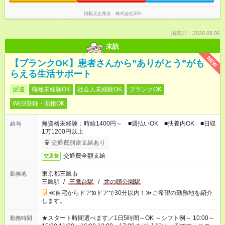
掲載元企業名
株式会社iDA
掲載日：2026.08.06
未読
NEW
【ブランクOK】患者さんから”ありがとう”がも
らえる生活サポート
派遣
職種未経験OK
社会人未経験OK
ブランクOK
WEB登録・面接OK
無資格未経験：時給1400円～ ■週払いOK ■扶養内OK ■日収
給与
1万1200円以上
交通費別途支給あり
交通費全額支給
交通費
東京都三鷹市
勤務地
三鷹駅
/
三鷹台駅
/
井の頭公園駅
≪自宅からドアtoドアで30分以内！≫ご希望の勤務地を紹介
します。
★スタート時間選べます／1日5時間～OK ～シフト例～ 10:00～
勤務時間