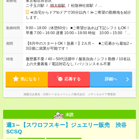
東京都世田谷区
勤務地
二子玉川駅
/
明大前駅
/
松陰神社前駅
/
…
≪自宅からドアtoドアで30分以内！≫ご希望の勤務地を紹介
します。
9:00～18:00（休憩60分） ■ご希望があれば下記シフトもOK！
勤務時間
早番 7:00～16:00 遅番 10:00～19:00 時短 10:00～15:00 「家
族と休みを合わせたい」 「余裕を持って夕飯の準備がしたい」
「できれば残業はしたくない」 など、ご希望を教えてください
【8月中のスタートOK！急募！】2カ月～ ■ご応募から最短2～
期間
ね。 ※Wワーク希望の方へ 今ご覧のお仕事で希望する勤務時間
3日後に就業が可能です！
と、もう1つのお仕事の勤務時間。 合計で週40時間を超える場
合は応募できません。
履歴書不要
/
40～50代活躍中
/
服装自由
/
シフト勤務
/
10名以
特徴
上の大量募集
/
電話対応なし
/
パソコンスキル不要
気になる！
応募する
詳細へ
掲載元企業名
日研トータルソーシング株式会社 メディカルケア事業部
未読
週3～【スワロフスキー】ジュエリー販売 渋谷
SCSQ