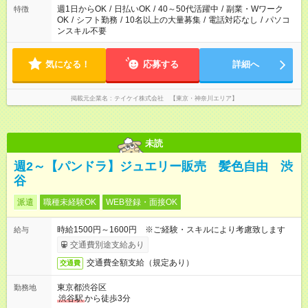
週1日からOK
/
日払いOK
/
40～50代活躍中
/
副業・Wワーク
特徴
OK
/
シフト勤務
/
10名以上の大量募集
/
電話対応なし
/
パソコ
ンスキル不要
気になる！
応募する
詳細へ
掲載元企業名
テイケイ株式会社 【東京・神奈川エリア】
未読
週2～【パンドラ】ジュエリー販売 髪色自由 渋
谷
派遣
職種未経験OK
WEB登録・面接OK
時給1500円～1600円 ※ご経験・スキルにより考慮致します
給与
交通費別途支給あり
交通費全額支給（規定あり）
交通費
東京都渋谷区
勤務地
渋谷駅
から徒歩3分