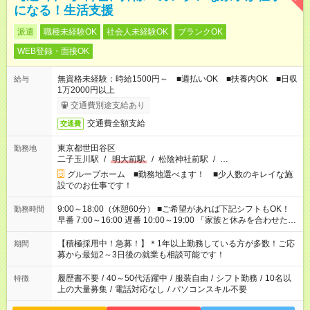
になる！生活支援
派遣
職種未経験OK
社会人未経験OK
ブランクOK
WEB登録・面接OK
無資格未経験：時給1500円～ ■週払いOK ■扶養内OK ■日収
給与
1万2000円以上
交通費別途支給あり
交通費全額支給
交通費
東京都世田谷区
勤務地
二子玉川駅
/
明大前駅
/
松陰神社前駅
/
…
グループホーム ■勤務地選べます！ ■少人数のキレイな施
設でのお仕事です！
9:00～18:00（休憩60分） ■ご希望があれば下記シフトもOK！
勤務時間
早番 7:00～16:00 遅番 10:00～19:00 「家族と休みを合わせた
い」 「余裕を持って夕飯の準備がしたい」 「できれば残業はし
たくない」 など、ご希望を教えてくださいね。 ※Wワーク希望
【積極採用中！急募！】＊1年以上勤務している方が多数！ご応
期間
の方へ 今ご覧のお仕事で希望する勤務時間と、もう1つのお仕事
募から最短2～3日後の就業も相談可能です！
の勤務時間。 合計で週40時間を超える場合は応募できません。
履歴書不要
/
40～50代活躍中
/
服装自由
/
シフト勤務
/
10名以
特徴
上の大量募集
/
電話対応なし
/
パソコンスキル不要