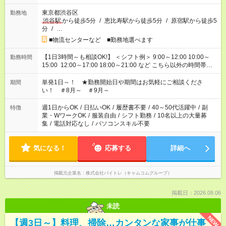
東京都渋谷区
勤務地
渋谷駅
から徒歩5分
/
恵比寿駅から徒歩5分
/
原宿駅から徒歩5
分
/
…
■物流センターなど ■勤務地選べます
【1日3時間～も相談OK!】 ＜シフト例＞ 9:00～12:00 10:00～
勤務時間
15:00 12:00～17:00 18:00～21:00 など こちら以外の時間帯も
お気軽にご相談ください！
単発1日～！ ★勤務開始日や期間はお気軽にご相談くださ
期間
い！ ＃8月～ ＃9月～
週1日からOK
/
日払いOK
/
履歴書不要
/
40～50代活躍中
/
副
特徴
業・WワークOK
/
服装自由
/
シフト勤務
/
10名以上の大量募
集
/
電話対応なし
/
パソコンスキル不要
気になる！
応募する
詳細へ
掲載元企業名
株式会社バイトレ（キャムコムグループ）
掲載日：2026.08.06
未読
NEW
【週3日～】料理、掃除…カンタンな家事が仕事