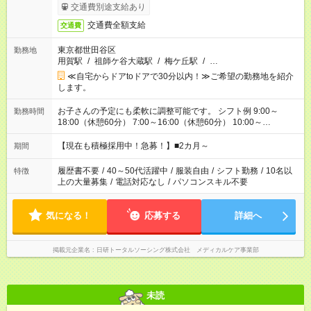
交通費別途支給あり
交通費全額支給
交通費
東京都世田谷区
勤務地
用賀駅
/
祖師ケ谷大蔵駅
/
梅ケ丘駅
/
…
≪自宅からドアtoドアで30分以内！≫ご希望の勤務地を紹介
します。
お子さんの予定にも柔軟に調整可能です。 シフト例 9:00～
勤務時間
18:00（休憩60分） 7:00～16:00（休憩60分） 10:00～
19:00（休憩60分） ※Wワーク希望の方へ 今ご覧のお仕事で希
望する勤務時間と、もう1つのお仕事の勤務時間の合計が 週40
【現在も積極採用中！急募！】■2カ月～
期間
時間を超えなければOKです。
履歴書不要
/
40～50代活躍中
/
服装自由
/
シフト勤務
/
10名以
特徴
上の大量募集
/
電話対応なし
/
パソコンスキル不要
気になる！
応募する
詳細へ
掲載元企業名
日研トータルソーシング株式会社 メディカルケア事業部
未読