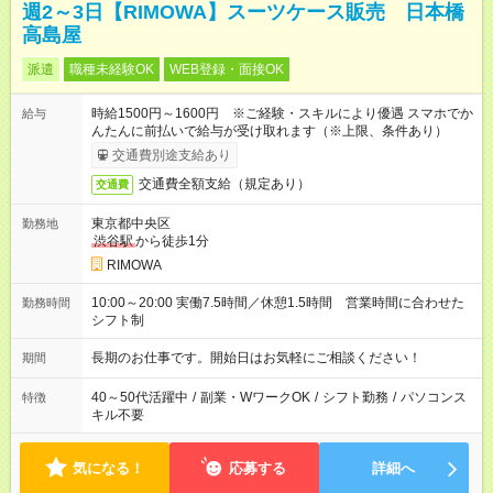
週2～3日【RIMOWA】スーツケース販売 日本橋
高島屋
派遣
職種未経験OK
WEB登録・面接OK
時給1500円～1600円 ※ご経験・スキルにより優遇 スマホでか
給与
んたんに前払いで給与が受け取れます（※上限、条件あり）
交通費別途支給あり
交通費全額支給（規定あり）
交通費
東京都中央区
勤務地
渋谷駅
から徒歩1分
RIMOWA
10:00～20:00 実働7.5時間／休憩1.5時間 営業時間に合わせた
勤務時間
シフト制
長期のお仕事です。開始日はお気軽にご相談ください！
期間
40～50代活躍中
/
副業・WワークOK
/
シフト勤務
/
パソコンス
特徴
キル不要
気になる！
応募する
詳細へ