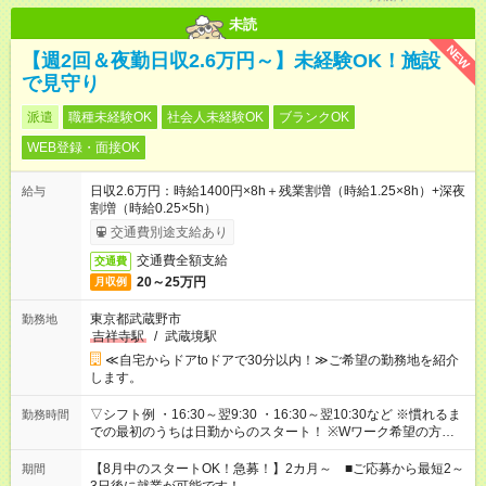
未読
NEW
【週2回＆夜勤日収2.6万円～】未経験OK！施設
で見守り
派遣
職種未経験OK
社会人未経験OK
ブランクOK
WEB登録・面接OK
日収2.6万円：時給1400円×8h＋残業割増（時給1.25×8h）+深夜
給与
割増（時給0.25×5h）
交通費別途支給あり
交通費全額支給
交通費
20～25万円
月収例
東京都武蔵野市
勤務地
吉祥寺駅
/
武蔵境駅
≪自宅からドアtoドアで30分以内！≫ご希望の勤務地を紹介
します。
▽シフト例 ・16:30～翌9:30 ・16:30～翌10:30など ※慣れるま
勤務時間
での最初のうちは日勤からのスタート！ ※Wワーク希望の方へ
今ご覧のお仕事で希望する勤務時間と、もう1つのお仕事の勤務
時間。 合計で週40時間を超える場合は応募できません。
【8月中のスタートOK！急募！】2カ月～ ■ご応募から最短2～
期間