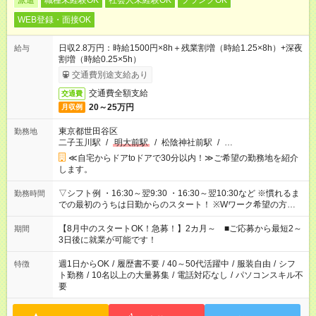
派遣
職種未経験OK
社会人未経験OK
ブランクOK
WEB登録・面接OK
日収2.8万円：時給1500円×8h＋残業割増（時給1.25×8h）+深夜
給与
割増（時給0.25×5h）
交通費別途支給あり
交通費全額支給
交通費
20～25万円
月収例
東京都世田谷区
勤務地
二子玉川駅
/
明大前駅
/
松陰神社前駅
/
…
≪自宅からドアtoドアで30分以内！≫ご希望の勤務地を紹介
します。
▽シフト例 ・16:30～翌9:30 ・16:30～翌10:30など ※慣れるま
勤務時間
での最初のうちは日勤からのスタート！ ※Wワーク希望の方へ
今ご覧のお仕事で希望する勤務時間と、もう1つのお仕事の勤務
時間。 合計で週40時間を超える場合は応募できません。
【8月中のスタートOK！急募！】2カ月～ ■ご応募から最短2～
期間
3日後に就業が可能です！
週1日からOK
/
履歴書不要
/
40～50代活躍中
/
服装自由
/
シフ
特徴
ト勤務
/
10名以上の大量募集
/
電話対応なし
/
パソコンスキル不
要