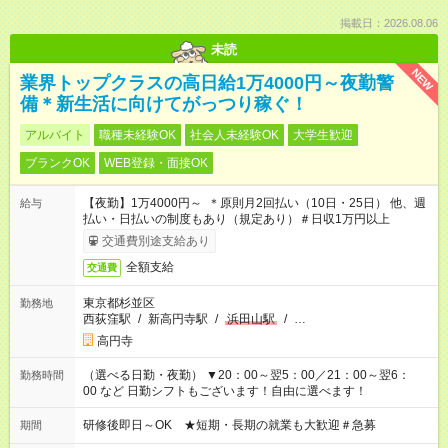
掲載日：2026.08.06
未読
NEW
業界トップクラスの高日給1万4000円～夜勤警
備＊新生活に向けてがっつり稼ぐ！
アルバイト
職種未経験OK
社会人未経験OK
大学生歓迎
ブランクOK
WEB登録・面接OK
【夜勤】1万4000円～ ＊原則月2回払い（10日・25日） 他、週
給与
払い・日払いの制度もあり（規定あり）＃日収1万円以上
交通費別途支給あり
全額支給
交通費
東京都杉並区
勤務地
西荻窪駅
/
新高円寺駅
/
浜田山駅
/
…
高円寺
（選べる日勤・夜勤） ▼20：00～翌5：00／21：00～翌6：
勤務時間
00 など 日勤シフトもございます！自由に選べます！
研修後即日～OK ★短期・長期の就業も大歓迎＃急募
期間