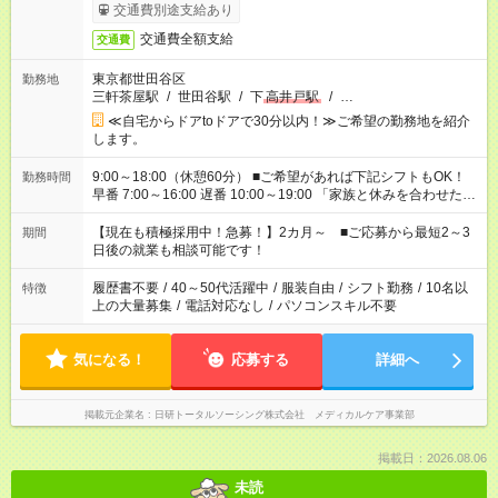
交通費別途支給あり
交通費全額支給
交通費
東京都世田谷区
勤務地
三軒茶屋駅
/
世田谷駅
/
下
高井戸駅
/
…
≪自宅からドアtoドアで30分以内！≫ご希望の勤務地を紹介
します。
9:00～18:00（休憩60分） ■ご希望があれば下記シフトもOK！
勤務時間
早番 7:00～16:00 遅番 10:00～19:00 「家族と休みを合わせた
い」 「余裕を持って夕飯の準備がしたい」 「できれば残業はし
たくない」 など、ご希望を教えてくださいね。 ※Wワーク希望
【現在も積極採用中！急募！】2カ月～ ■ご応募から最短2～3
期間
の方へ 今ご覧のお仕事で希望する勤務時間と、もう1つのお仕事
日後の就業も相談可能です！
の勤務時間。 合計で週40時間を超える場合は応募できません。
履歴書不要
/
40～50代活躍中
/
服装自由
/
シフト勤務
/
10名以
特徴
上の大量募集
/
電話対応なし
/
パソコンスキル不要
気になる！
応募する
詳細へ
掲載元企業名
日研トータルソーシング株式会社 メディカルケア事業部
掲載日：2026.08.06
未読