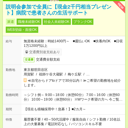
NEW
説明会参加で全員に【現金2千円相当プレゼン
ト】病院で患者さんの生活サポート
派遣
職種未経験OK
社会人未経験OK
ブランクOK
WEB登録・面接OK
無資格未経験：時給1400円～ ■週払いOK ■扶養内OK ■日収
給与
1万1200円以上
交通費別途支給あり
交通費全額支給
交通費
東京都世田谷区
勤務地
用賀駅
/
祖師ケ谷大蔵駅
/
梅ケ丘駅
/
…
≪自宅からドアtoドアで30分以内！≫ご希望の勤務地を紹介
します。
～シフト例～ 9:00～18:00（休憩60分） 7:00～16:00（休憩60
勤務時間
分） 10:00～19:00（休憩60分） ※Wワーク希望の方へ 今ご覧の
お仕事で希望する勤務時間と、もう1つのお仕事の勤務時間の合
計が 週40時間を超えなければOKです。
【現在も積極採用中！急募！】■2カ月～
期間
履歴書不要
/
40～50代活躍中
/
服装自由
/
シフト勤務
/
10名以
特徴
上の大量募集
/
電話対応なし
/
パソコンスキル不要