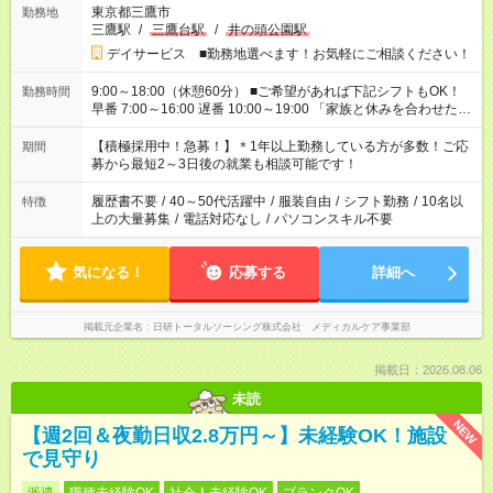
東京都三鷹市
勤務地
三鷹駅
/
三鷹台駅
/
井の頭公園駅
デイサービス ■勤務地選べます！お気軽にご相談ください！
9:00～18:00（休憩60分） ■ご希望があれば下記シフトもOK！
勤務時間
早番 7:00～16:00 遅番 10:00～19:00 「家族と休みを合わせた
い」 「余裕を持って夕飯の準備がしたい」 「できれば残業はし
たくない」 など、ご希望を教えてくださいね。 ※Wワーク希望
【積極採用中！急募！】＊1年以上勤務している方が多数！ご応
期間
の方へ 今ご覧のお仕事で希望する勤務時間と、もう1つのお仕事
募から最短2～3日後の就業も相談可能です！
の勤務時間。 合計で週40時間を超える場合は応募できません。
履歴書不要
/
40～50代活躍中
/
服装自由
/
シフト勤務
/
10名以
特徴
上の大量募集
/
電話対応なし
/
パソコンスキル不要
気になる！
応募する
詳細へ
掲載元企業名
日研トータルソーシング株式会社 メディカルケア事業部
掲載日：2026.08.06
未読
NEW
【週2回＆夜勤日収2.8万円～】未経験OK！施設
で見守り