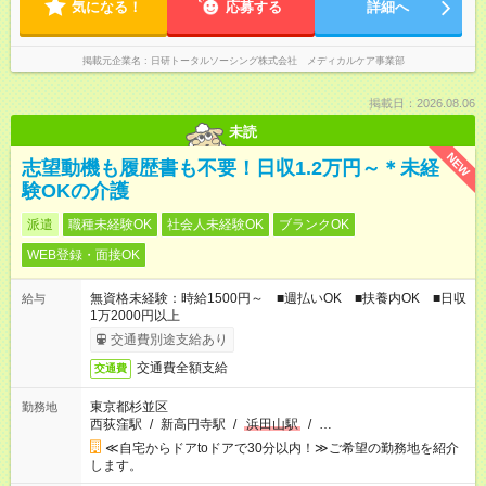
気になる！
応募する
詳細へ
掲載元企業名
日研トータルソーシング株式会社 メディカルケア事業部
掲載日：2026.08.06
未読
NEW
志望動機も履歴書も不要！日収1.2万円～＊未経
験OKの介護
派遣
職種未経験OK
社会人未経験OK
ブランクOK
WEB登録・面接OK
無資格未経験：時給1500円～ ■週払いOK ■扶養内OK ■日収
給与
1万2000円以上
交通費別途支給あり
交通費全額支給
交通費
東京都杉並区
勤務地
西荻窪駅
/
新高円寺駅
/
浜田山駅
/
…
≪自宅からドアtoドアで30分以内！≫ご希望の勤務地を紹介
します。