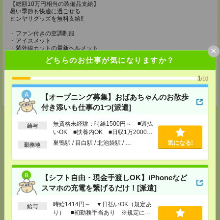
【総額10万円相当の装備品支給】
暑い季節も快適に過ごせる
ヒンヤリグッズを無料支給!!
・ファン付きの空調制服
・アイスメット
・紫外線カットの最新ヘルメット
×
・冷却ジェルシート
どちらのお仕事が気になりますか？
・塩分タブレット
・完全防水リュック
・軽量安全靴
1
/10
・靴下3足
・ドリンク手当（200円/1勤務につき）
【オープニング募集】おばあちゃんのお散歩
付き添いも仕事の1つ[派遣]
無資格未経験：時給1500円～ ■週払
給与
いOK ■扶養内OK ■日収1万2000円
以上
巣鴨駅 / 目白駅 / 北池袋駅 / …
気になる!
応募ページへ
勤務地
【シフト自由・現金手渡しOK】iPhoneなど
気になる！
スマホの充電を繋げるだけ！[派遣]
時給1414円～ ▼日払いOK（規定あ
給与
メール
り） ■初勤務手当あり ※規定によ
LINE
で送る
で送る