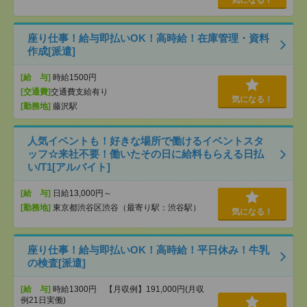
気になる！
座り仕事！給与即払いOK！高時給！在庫管理・資料
作成[派遣]
[給 与]
時給1500円
[交通費]
交通費支給有り
気になる！
[勤務地]
藤沢駅
人気イベントも！好きな場所で働けるイベントスタ
ッフ☆来社不要！働いたその日に給料もらえる日払
い/T1[アルバイト]
[給 与]
日給13,000円～
[勤務地]
東京都渋谷区渋谷（最寄り駅：渋谷駅）
気になる！
座り仕事！給与即払いOK！高時給！平日休み！牛乳
の検査[派遣]
[給 与]
時給1300円 【月収例】191,000円(月収
例21日実働)