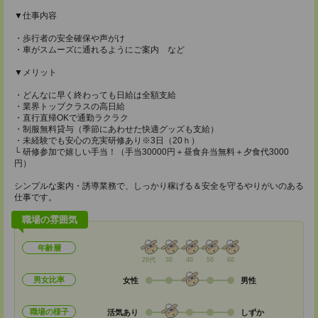
▼仕事内容
・歩行者の安全確保や声がけ
・車がスムーズに通れるようにご案内 など
▼メリット
・どんなに早く終わっても日給は全額支給
・業界トップクラスの高日給
・直行直帰OKで通勤ラクラク
・制服無料貸与（季節にあわせた快適グッズも支給）
・未経験でも安心の充実研修あり※3日（20ｈ）
└ 研修参加で嬉しい手当！（手当30000円＋昼食弁当無料＋夕食代3000
円）
シンプルな案内・誘導業務で、しっかり稼げる＆安全を守るやりがいのある
仕事です。
職場の雰囲気
年齢層
20代
30
40
50
60
男女比率
女性
男性
職場の様子
活気あり
しずか