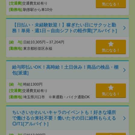
[交通費]
交通費支給有り
気になる！
[勤務地]
駒形駅から車10分
【日払い・未経験歓迎！】稼ぎたい日にサクッと勤
務！単発・週1日～自由シフトの軽作業[アルバイト]
[給 与]
日給10,305円～37,204円
[勤務地]
東京都杉並区永福
気になる！
給与即払いOK！高時給！土日休み！商品の検品・梱
包[派遣]
[給 与]
時給1300円
[交通費]
交通費支給有り
気になる！
[勤務地]
埼玉県川口市 ※車通勤・バイク通勤OK
ちいさいかわいいキャラのイベントも！好きな場所
で働ける☆来社不要！働いたその日に給料もらえる
◎/T1[アルバイト]