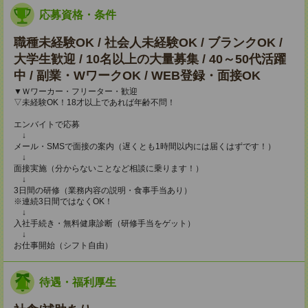
応募資格・条件
職種未経験OK / 社会人未経験OK / ブランクOK /
大学生歓迎 / 10名以上の大量募集 / 40～50代活躍
中 / 副業・WワークOK / WEB登録・面接OK
▼Ｗワーカー・フリーター・歓迎
▽未経験OK！18才以上であれば年齢不問！
エンバイトで応募
↓
メール・SMSで面接の案内（遅くとも1時間以内には届くはずです！）
↓
面接実施（分からないことなど相談に乗ります！）
↓
3日間の研修（業務内容の説明・食事手当あり）
※連続3日間ではなくOK！
↓
入社手続き・無料健康診断（研修手当をゲット）
↓
お仕事開始（シフト自由）
待遇・福利厚生