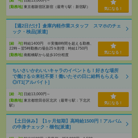
[給 与]
日給13,000円～
[勤務地]
東京都新宿区新宿（最寄り駅：新宿駅）
気になる！
【週2日だけ】倉庫内軽作業スタッフ スマホのチェ
ック・検品[派遣]
[給 与]
時給1400円 ※実働8時間を超える勤務、
22時～翌5時勤務の場合25％割増：時給1750円
気になる！
[勤務地]
南船橋駅から徒歩10分程度
ちいさいかわいいキャラのイベントも！好きな場所
で働ける☆来社不要！働いたその日に給料もらえる
◎/T1[アルバイト]
[給 与]
日給13,000円～
[勤務地]
東京都世田谷区北沢（最寄り駅：下北沢
気になる！
駅）
【土日休み】【1ヶ月短期】高時給1500円！アルバム
の中身チェック・梱包[派遣]