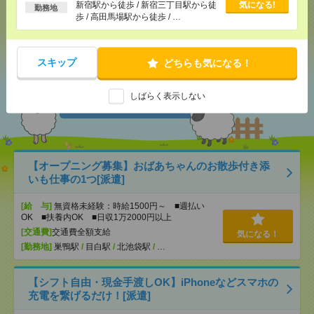
る
新宿駅から徒歩 / 新宿三丁目駅から徒
気になる!
勤務地
歩 / 高田馬場駅から徒歩 / …
シェア
ツイート
ブックマーク
スキップ
どちらも気になる！
あなたの閲覧履歴からの
しばらく表示しない
おすすめ
【オープニング募集】おばあちゃんのお散歩付き添
いも仕事の1つ[派遣]
[給 与]
無資格未経験：時給1500円～ ■週払い
OK ■扶養内OK ■日収1万2000円以上
[交通費]
交通費全額支給
気になる！
[勤務地]
巣鴨駅
/
目白駅
/
北池袋駅
/
…
【シフト自由・現金手渡しOK】iPhoneなどスマホの
充電を繋げるだけ！[派遣]