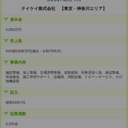
テイケイ株式会社 【東京・神奈川エリア】
資本金
5,000万円
売上高
943億9,898万円(連結・令和7年6月)
事業内容
施設警備、海上警備、交通誘導警備、道路規制、列車見張り員、身辺警備、
現金輸送、施工管理サポート、設備員、消防設備、ドローンサービス、その
他機器類
設立
昭和53年7月
従業員数
9,350名