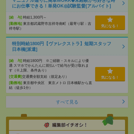
マニュアル通りに簡単WORK◆未経験から好きな時
にお仕事できる！単発OK◎試験監督[アルバイト]
[給 与]
時給1,300円～
[勤務地]
東京都武蔵野市吉祥寺南町（最寄り駅：吉
気になる！
祥寺駅）
特別時給1800円【ヴァレクストラ】短期スタッフ
日本橋[派遣]
[給 与]
時給1800円 ※ご経験・スキルにより優
遇 スマホでかんたんに前払いで給与が受け取れま
す（※上限、条件あり）
[交通費]
交通費全額支給（規定あり）
気になる！
[勤務地]
東京都中央区 東京メトロ 日本橋駅から直
結（徒歩1分）
すべて見る