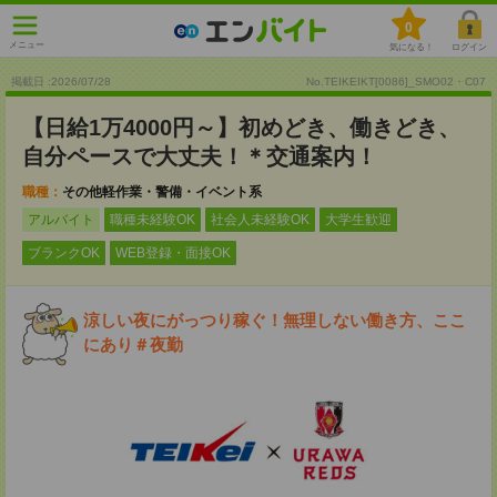
0
メニュー
気になる！
ログイン
掲載日 :2026
/
07
/
28
No.TEIKEIKT[0086]_SMO02・C07
【日給1万4000円～】初めどき、働きどき、
自分ペースで大丈夫！＊交通案内！
職種：
その他軽作業・警備・イベント系
アルバイト
職種未経験OK
社会人未経験OK
大学生歓迎
ブランクOK
WEB登録・面接OK
涼しい夜にがっつり稼ぐ！無理しない働き方、ここ
にあり＃夜勤