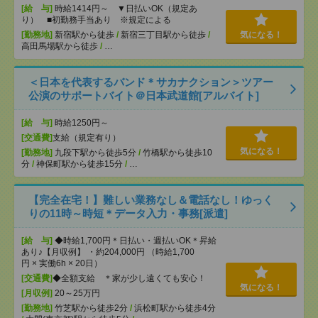
[給 与]
時給1414円～ ▼日払いOK（規定あ
り） ■初勤務手当あり ※規定による
[勤務地]
新宿駅から徒歩
/
新宿三丁目駅から徒歩
/
気になる！
高田馬場駅から徒歩
/
…
＜日本を代表するバンド＊サカナクション＞ツアー
公演のサポートバイト＠日本武道館[アルバイト]
[給 与]
時給1250円～
[交通費]
支給（規定有り）
気になる！
[勤務地]
九段下駅から徒歩5分
/
竹橋駅から徒歩10
分
/
神保町駅から徒歩15分
/
…
【完全在宅！】難しい業務なし＆電話なし！ゆっく
りの11時～時短＊データ入力・事務[派遣]
[給 与]
◆時給1,700円＊日払い・週払いOK＊昇給
あり♪【月収例】 ・約204,000円 （時給1,700
円 × 実働6h × 20日）
[交通費]
◆全額支給 ＊家が少し遠くても安心！
気になる！
[月収例]
20～25万円
[勤務地]
竹芝駅から徒歩2分
/
浜松町駅から徒歩4分