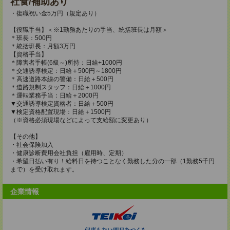
社食/補助あり
・復職祝い金5万円（規定あり）
【役職手当】＜※1勤務あたりの手当、統括班長は月額＞
＊班長：500円
＊統括班長：月額3万円
【資格手当】
＊障害者手帳(6級～)所持：日給+1000円
＊交通誘導検定：日給＋500円～1800円
＊高速道路本線の警備：日給＋500円
＊道路規制スタッフ：日給＋1000円
＊運転業務手当：日給＋2000円
▼交通誘導検定資格者：日給＋500円
▼検定資格配置現場：日給＋1500円
（※資格必須現場などによって支給額に変更あり）
【その他】
・社会保険加入
・健康診断費用会社負担（雇用時、定期）
・希望日払い有り！給料日を待つことなく勤務した分の一部（1勤務5千円
まで）を受け取れます。
企業情報