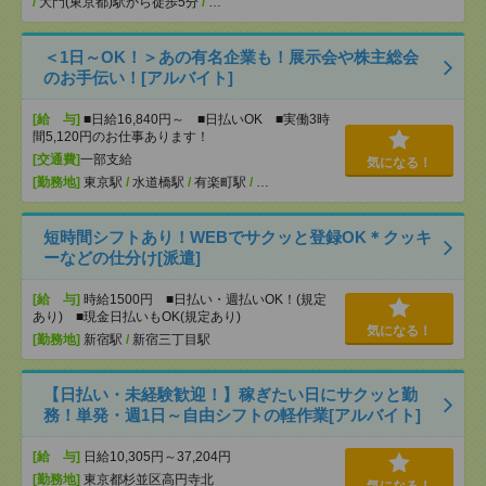
/
大門(東京都)駅から徒歩5分
/
…
＜1日～OK！＞あの有名企業も！展示会や株主総会
のお手伝い！[アルバイト]
[給 与]
■日給16,840円～ ■日払いOK ■実働3時
間5,120円のお仕事あります！
[交通費]
一部支給
気になる！
[勤務地]
東京駅
/
水道橋駅
/
有楽町駅
/
…
短時間シフトあり！WEBでサクッと登録OK＊クッキ
ーなどの仕分け[派遣]
[給 与]
時給1500円 ■日払い・週払いOK！(規定
あり) ■現金日払いもOK(規定あり)
気になる！
[勤務地]
新宿駅
/
新宿三丁目駅
【日払い・未経験歓迎！】稼ぎたい日にサクッと勤
務！単発・週1日～自由シフトの軽作業[アルバイト]
[給 与]
日給10,305円～37,204円
[勤務地]
東京都杉並区高円寺北