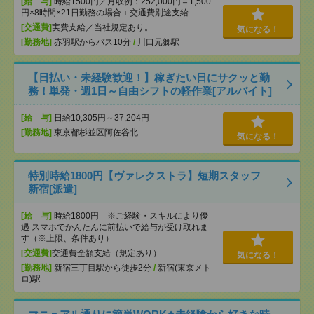
[給 与]
時給1500円／月収例：252,000円＝1,500
円×8時間×21日勤務の場合＋交通費別途支給
[交通費]
実費支給／当社規定あり。
気になる！
[勤務地]
赤羽駅からバス10分
/
川口元郷駅
【日払い・未経験歓迎！】稼ぎたい日にサクッと勤
務！単発・週1日～自由シフトの軽作業[アルバイト]
[給 与]
日給10,305円～37,204円
[勤務地]
東京都杉並区阿佐谷北
気になる！
特別時給1800円【ヴァレクストラ】短期スタッフ
新宿[派遣]
[給 与]
時給1800円 ※ご経験・スキルにより優
遇 スマホでかんたんに前払いで給与が受け取れま
す（※上限、条件あり）
[交通費]
交通費全額支給（規定あり）
気になる！
[勤務地]
新宿三丁目駅から徒歩2分
/
新宿(東京メト
ロ)駅