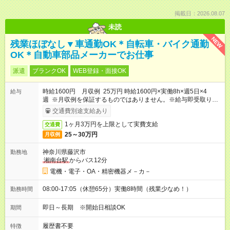
掲載日：2026.08.07
未読
NEW
残業ほぼなし▼車通勤OK＊自転車・バイク通勤
OK＊自動車部品メーカーでお仕事
派遣
ブランクOK
WEB登録・面接OK
時給1600円 月収例 25万円 時給1600円×実働8h×週5日×4
給与
週 ※月収例を保証するものではありません。※給与即受取りサ
ービス利用可（利用条件有）
交通費別途支給あり
1ヶ月3万円を上限として実費支給
交通費
25～30万円
月収例
神奈川県藤沢市
勤務地
湘南台駅
からバス12分
電機・電子・OA・精密機器メ－カ－
08:00-17:05（休憩65分）実働8時間（残業少なめ！）
勤務時間
即日～長期 ※開始日相談OK
期間
履歴書不要
特徴