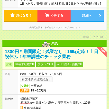
1日あたりの実働時間：最大8時間/日 1日あたりの実働時間：7～
8時間 シフト例 ・10時00分～18時00分 ・10時00分～19時00分
気になる！
応募する
詳細へ
掲載元企業名
株式会社アルファコーポレーション
掲載日：2026.08.07
未読
NEW
1800円＊期間限定！残業なし！16時定時！土日
祝休み！年末調整のチェック業務
派遣
職種未経験OK
ブランクOK
WEB登録・面接OK
時給1800円 月収例 172,800円
給与
交通費別途支給あり
全額支給
交通費
15～20万円
月収例
横浜市戸塚区
勤務地
戸塚駅
から民間バス15分
/
藤沢駅から民間バス20分
社会福祉事業