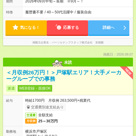
2026年09月中旬～長期 ※9月～！
期間
履歴書不要
/
40～50代活躍中
/
服装自由
特徴
気になる！
応募する
詳細へ
掲載元企業名
パーソルテンプスタッフ株式会社 首都圏
掲載日：2026.08.07
未読
NEW
＜月収例26万円！＞戸塚駅エリア！大手メーカ
ーグループでの事務
派遣
WEB登録・面接OK
時給1700円 月収例 263,500円+残業代
給与
交通費別途支給あり
全額支給
交通費
25～30万円
月収例
横浜市戸塚区
勤務地