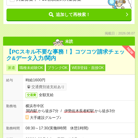
追加して再検索！
掲載日：2026.08.07
未読
NEW
【PCスキル不要な事務！】コツコツ請求チェッ
ク&データ入力/関内
派遣
職種未経験OK
ブランクOK
WEB登録・面接OK
時給1600円
給与
交通費別途支給あり
全額支給
交通費
横浜市中区
勤務地
関内駅
から徒歩7分
/
伊勢佐木長者町駅
から徒歩3分
大手建設グループ♪
08:30～17:30(実働8時間 休憩1時間)
勤務時間