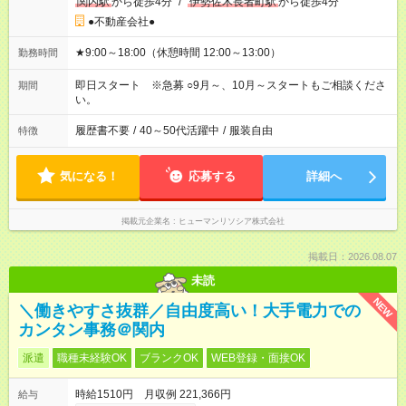
関内駅
から徒歩4分
/
伊勢佐木長者町駅
から徒歩4分
●不動産会社●
★9:00～18:00（休憩時間 12:00～13:00）
勤務時間
即日スタート ※急募 ○9月～、10月～スタートもご相談くださ
期間
い。
履歴書不要
/
40～50代活躍中
/
服装自由
特徴
気になる！
応募する
詳細へ
掲載元企業名
ヒューマンリソシア株式会社
掲載日：2026.08.07
未読
NEW
＼働きやすさ抜群／自由度高い！大手電力での
カンタン事務＠関内
派遣
職種未経験OK
ブランクOK
WEB登録・面接OK
時給1510円 月収例 221,366円
給与