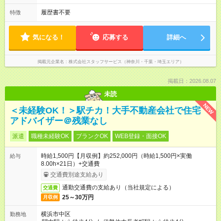
履歴書不要
特徴
気になる！
応募する
詳細へ
掲載元企業名
株式会社スタッフサービス（神奈川・千葉・埼玉エリア）
掲載日：2026.08.07
未読
NEW
＜未経験OK！＞駅チカ！大手不動産会社で住宅
アドバイザー＠残業なし
派遣
職種未経験OK
ブランクOK
WEB登録・面接OK
時給1,500円【月収例】約252,000円（時給1,500円×実働
給与
8.00h×21日）+交通費
交通費別途支給あり
通勤交通費の支給あり（当社規定による）
交通費
25～30万円
月収例
横浜市中区
勤務地