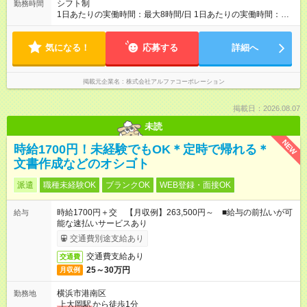
シフト制
勤務時間
1日あたりの実働時間：最大8時間/日 1日あたりの実働時間：
7~8時間 シフト例 ・10時00分～18時00分 ・10時00分～19時00
分
気になる！
応募する
詳細へ
掲載元企業名
株式会社アルファコーポレーション
掲載日：2026.08.07
未読
NEW
時給1700円！未経験でもOK＊定時で帰れる＊
文書作成などのオシゴト
派遣
職種未経験OK
ブランクOK
WEB登録・面接OK
時給1700円＋交 【月収例】263,500円～ ■給与の前払いが可
給与
能な速払いサービスあり
交通費別途支給あり
交通費支給あり
交通費
25～30万円
月収例
横浜市港南区
勤務地
上大岡駅
から徒歩1分