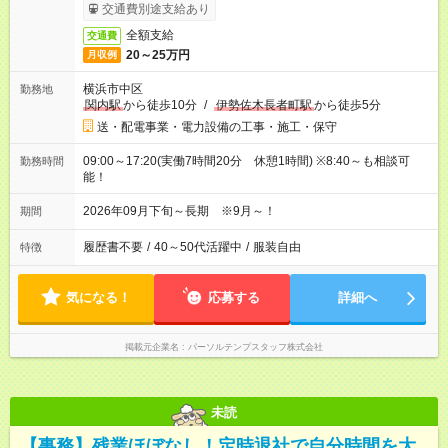
交通費別途支給あり
全額支給
交通費
20～25万円
月収例
横浜市中区
勤務地
関内駅
から徒歩10分
/
伊勢佐木長者町駅
から徒歩5分
送・配電事業・電力設備の工事・施工・保守
09:00～17:20(実働7時間20分 休憩1時間) ※8:40～も相談可
勤務時間
能！
2026年09月下旬～長期 ※9月～！
期間
履歴書不要
/
40～50代活躍中
/
服装自由
特徴
気になる！
応募する
詳細へ
掲載元企業名
パーソルテンプスタッフ株式会社
未読
【事務】残業ほぼなし！定時退社で自分時間を大