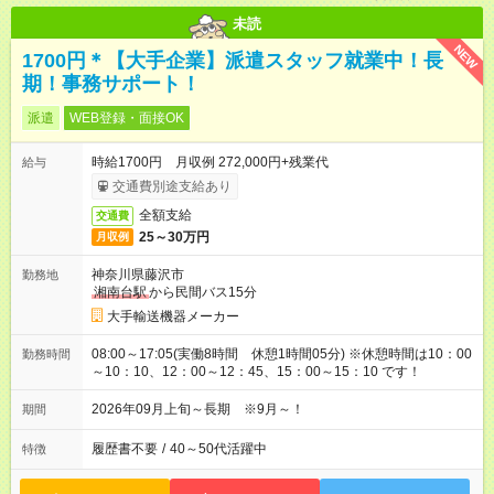
未読
NEW
1700円＊【大手企業】派遣スタッフ就業中！長
期！事務サポート！
派遣
WEB登録・面接OK
時給1700円 月収例 272,000円+残業代
給与
交通費別途支給あり
全額支給
交通費
25～30万円
月収例
神奈川県藤沢市
勤務地
湘南台駅
から民間バス15分
大手輸送機器メーカー
08:00～17:05(実働8時間 休憩1時間05分) ※休憩時間は10：00
勤務時間
～10：10、12：00～12：45、15：00～15：10 です！
2026年09月上旬～長期 ※9月～！
期間
履歴書不要
/
40～50代活躍中
特徴