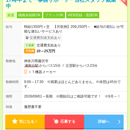
17時半まで＊事務サポート＊当社スタッフ就業
中
派遣
職種未経験OK
ブランクOK
WEB登録・面接OK
時給1350円＋交 【月収例】209,250円～ ■給与の前払いが可
給与
能な速払いサービスあり
交通費別途支給あり
交通費支給あり
交通費
20～25万円
月収例
神奈川県藤沢市
勤務地
湘南台駅
からバス15分
/
辻堂駅からバス23分
ＩＴ機器メーカー
9:00～17:30 ※残業はほとんどありません。※休憩は45分で
勤務時間
す。
2026/09/01～長期 ※開始日はご相談可能です！ ※9月～！
期間
履歴書不要
特徴
気になる！
応募する
詳細へ