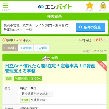
0
メニュー
気になる！
ログイン
検索結果
横浜市営地下鉄ブルーライン(関内－湘南台)で一
条件の変更
般事務のバイト一覧
89
1,616
件中
1
～
50
件表示
平均時給:
円
新着順
時給順
人気順
掲載日：2026.08.07
未読
NEW
日立Gr＊慣れたら週2在宅＊定着率高！IT資産
管理支える事務
派遣
WEB登録・面接OK
時給1850円
給与
交通費別途支給あり
交通費支給
交通費
横浜市戸塚区
勤務地