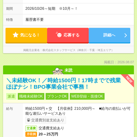
2026/10/26～短期 ※10月～！
期間
履歴書不要
特徴
気になる！
応募する
詳細へ
掲載元企業名
株式会社スタッフサービス（神奈川・千葉・埼玉エリア）
掲載日：2026.08.07
未読
NEW
＼未経験OK！／時給1500円！17時までで残業
ほぼナシ！BPO事業会社で事務！
派遣
職種未経験OK
ブランクOK
WEB登録・面接OK
時給1500円＋交 【月収例】210,000円～ ■給与の前払いが可
給与
能な速払いサービスあり
交通費別途支給あり
交通費支給あり
交通費
20～25万円
月収例