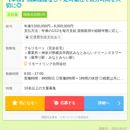
切に◎
正社員
職種未経験OK
年俸3,500,000円～6,000,000円
給与
支払方法：年俸の1/12を毎月支給 資格取得や経験年数に応じ
て、給与は上がっていきます。 自分の頑張りが給与に反映され
交通費別途支給あり
ます。 【試用期間】試用期間なし
フルリモート（完全在宅）
勤務地
＜事業所＞神奈川県横浜市西区みなとみらいクイーンズタワー
Ｂ（最寄り駅：みなとみらい駅）
リモートリンク合同会社
8:00～17:00
勤務時間
実働時間：8時間/日 ◎実働8時間 + 1時間の休憩 ◎残業は月に
15h以内です ◎8:00-17:00もしくは9:00-18:00で働いていただき
ます。
10名以上の大量募集
特徴
気になる！
応募する
詳細へ
掲載元企業名
リモートリンク合同会社
掲載日：2026.08.07