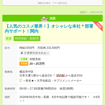
掲載元企業名
アデコ株式会社
掲載日：2026.08.06
未読
NEW
【人気のコスメ業界！】オシャレな本社＊部署
内サポート！関内
派遣
WEB登録・面接OK
時給1550円 月収例 232,500円
給与
交通費別途支給あり
全額支給
交通費
20～25万円
月収例
横浜市中区
勤務地
日本大通り駅から徒歩2分
/
関内駅
から徒歩10分
＜有名★＞大手化粧品・サプリメントメーカー
09:00～17:30(実働7時間30分 休憩1時間)
勤務時間
2026年09月中旬～長期 8月中旬以降で相談可能です！ ※9月
期間
～！