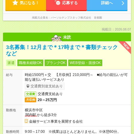
気になる！
応募する
詳細へ
掲載元企業名
パーソルテンプスタッフ株式会社 首都圏
掲載日：2026.08.07
未読
NEW
3名募集！12月まで＊17時まで＊書類チェック
など
派遣
職種未経験OK
ブランクOK
WEB登録・面接OK
時給1500円＋交 【月収例】210,000円～ ■給与の前払いが可
給与
能な速払いサービスあり
交通費別途支給あり
交通費支給あり
交通費
20～25万円
月収例
横浜市中区
勤務地
関内駅
から徒歩3分
金融サービス事業を展開する会社
9:00～17:00 ※残業はほとんどありません。※休憩60分。
勤務時間