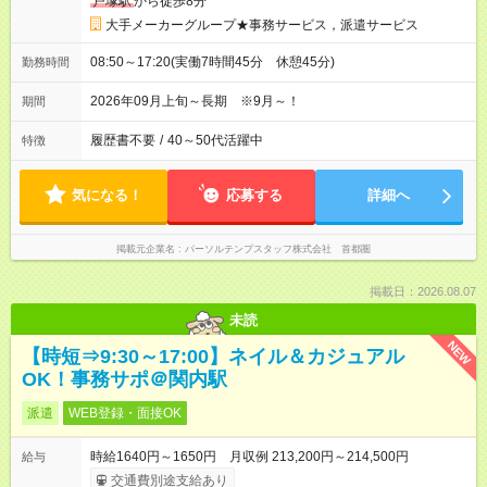
戸塚駅
から徒歩8分
大手メーカーグループ★事務サービス，派遣サービス
08:50～17:20(実働7時間45分 休憩45分)
勤務時間
2026年09月上旬～長期 ※9月～！
期間
履歴書不要
/
40～50代活躍中
特徴
気になる！
応募する
詳細へ
掲載元企業名
パーソルテンプスタッフ株式会社 首都圏
掲載日：2026.08.07
未読
NEW
【時短⇒9:30～17:00】ネイル＆カジュアル
OK！事務サポ＠関内駅
派遣
WEB登録・面接OK
時給1640円～1650円 月収例 213,200円～214,500円
給与
交通費別途支給あり