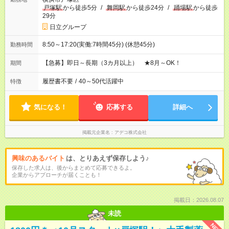
戸塚駅
から徒歩5分
/
舞岡駅
から徒歩24分
/
踊場駅
から徒歩
29分
日立グループ
8:50～17:20(実働:7時間45分) (休憩45分)
勤務時間
【急募】即日～長期（3カ月以上） ★8月～OK！
期間
履歴書不要
/
40～50代活躍中
特徴
気になる！
応募する
詳細へ
掲載元企業名
アデコ株式会社
興味のあるバイト
は、とりあえず保存しよう♪
保存した求人は、後からまとめて応募できるよ。
企業からアプローチが届くことも！
掲載日：2026.08.07
未読
NEW