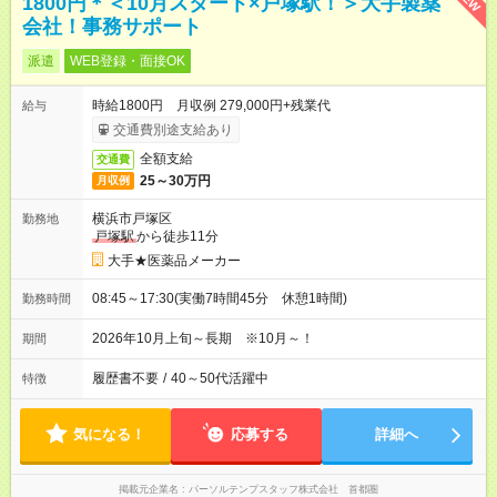
1800円＊＜10月スタート×戸塚駅！＞大手製薬
会社！事務サポート
派遣
WEB登録・面接OK
時給1800円 月収例 279,000円+残業代
給与
交通費別途支給あり
全額支給
交通費
25～30万円
月収例
横浜市戸塚区
勤務地
戸塚駅
から徒歩11分
大手★医薬品メーカー
08:45～17:30(実働7時間45分 休憩1時間)
勤務時間
2026年10月上旬～長期 ※10月～！
期間
履歴書不要
/
40～50代活躍中
特徴
気になる！
応募する
詳細へ
掲載元企業名
パーソルテンプスタッフ株式会社 首都圏