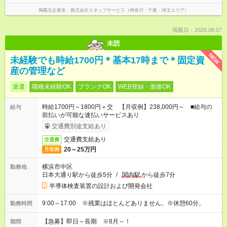
掲載元企業名
株式会社スタッフサービス（神奈川・千葉・埼玉エリア）
掲載日：2026.08.07
未読
NEW
未経験でも時給1700円＊基本17時まで＊固定資
産の管理など
派遣
職種未経験OK
ブランクOK
WEB登録・面接OK
時給1700円～1800円＋交 【月収例】238,000円～ ■給与の
給与
前払いが可能な速払いサービスあり
交通費別途支給あり
交通費支給あり
交通費
20～25万円
月収例
横浜市中区
勤務地
日本大通り駅から徒歩5分
/
関内駅
から徒歩7分
半導体検査装置の設計および開発会社
9:00～17:00 ※残業はほとんどありません。※休憩60分。
勤務時間
【急募】即日～長期 ※8月～！
期間