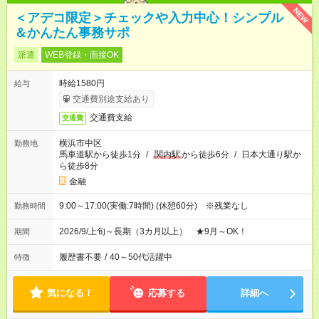
NEW
＜アデコ限定＞チェックや入力中心！シンプル
＆かんたん事務サポ
派遣
WEB登録・面接OK
時給1580円
給与
交通費別途支給あり
交通費支給
交通費
横浜市中区
勤務地
馬車道駅から徒歩1分
/
関内駅
から徒歩6分
/
日本大通り駅か
ら徒歩8分
金融
9:00～17:00(実働:7時間) (休憩60分) ※残業なし
勤務時間
2026/9/上旬～長期（3カ月以上） ★9月～OK！
期間
履歴書不要
/
40～50代活躍中
特徴
気になる！
応募する
詳細へ