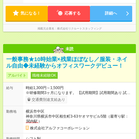
気になる！
応募する
詳細へ
掲載元企業名
株式会社リクルートスタッフィング
未読
一般事務★10時始業×残業ほぼなし／服装・ネイ
ル自由◆未経験からオフィスワークデビュー！
アルバイト
職種未経験OK
時給1,300円～1,500円
給与
※研修期間3ヶ月になります。 【試用期間】試用期間あり 試用期
間の長さ：3ヶ月 雇用形態、給与は本採用時と同じです。
交通費別途支給あり
横浜市中区
勤務地
神奈川県横浜市中区相生町3-63ヤオマサビル5階（最寄り駅：
関内駅
）
株式会社アルファコーポレーション
シフト制
勤務時間