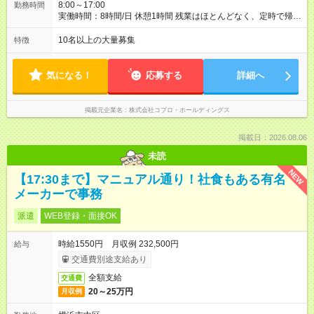
8:00～17:00
勤務時間
実働時間：8時間/日 休憩1時間 残業はほとんどなく、定時で帰れ
る日が多い働き方です。 毎日の業務は進捗管理や事務が中心な
ので、 「今日やるべき仕事」が終われば、自然と区切りをつけ
10名以上の大量募集
特徴
やすいのが特長。 突発的な対応も少なく、無理をさせない働き
方を大切にしています。
気になる！
応募する
詳細へ
掲載元企業名
株式会社コプロ・ホールディングス
掲載日：2026.08.06
未読
NEW
【17:30まで】マニュアル通り！社食もある有名
メーカーで事務
派遣
WEB登録・面接OK
時給1550円 月収例 232,500円
給与
交通費別途支給あり
全額支給
交通費
20～25万円
月収例