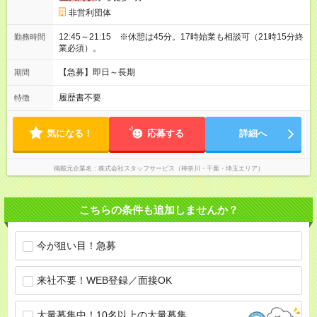
非営利団体
12:45～21:15 ※休憩は45分。17時始業も相談可（21時15分終
勤務時間
業必須）。
【急募】即日～長期
期間
履歴書不要
特徴
気になる！
応募する
詳細へ
掲載元企業名
株式会社スタッフサービス（神奈川・千葉・埼玉エリア）
こちらの条件も追加しませんか？
今が狙い目！急募
来社不要！WEB登録／面接OK
大量募集中！10名以上の大量募集