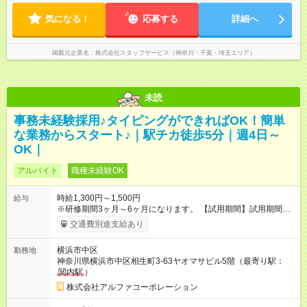
気になる！
応募する
詳細へ
掲載元企業名
株式会社スタッフサービス（神奈川・千葉・埼玉エリア）
未読
事務未経験採用♪タイピングができればOK！簡単
な業務からスタート♪｜駅チカ徒歩5分｜週4日～
OK｜
アルバイト
職種未経験OK
時給1,300円～1,500円
給与
※研修期間3ヶ月～6ヶ月になります。 【試用期間】試用期間あ
り 試用期間の長さ：1ヶ月 雇用形態、給与は本採用時と同じで
交通費別途支給あり
す。
横浜市中区
勤務地
神奈川県横浜市中区相生町3-63ヤオマサビル5階（最寄り駅：
関内駅
）
株式会社アルファコーポレーション