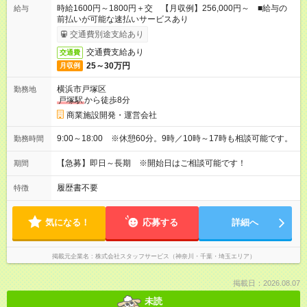
時給1600円～1800円＋交 【月収例】256,000円～ ■給与の
給与
前払いが可能な速払いサービスあり
交通費別途支給あり
交通費支給あり
交通費
25～30万円
月収例
横浜市戸塚区
勤務地
戸塚駅
から徒歩8分
商業施設開発・運営会社
9:00～18:00 ※休憩60分。9時／10時～17時も相談可能です。
勤務時間
【急募】即日～長期 ※開始日はご相談可能です！
期間
履歴書不要
特徴
気になる！
応募する
詳細へ
掲載元企業名
株式会社スタッフサービス（神奈川・千葉・埼玉エリア）
掲載日：2026.08.07
未読