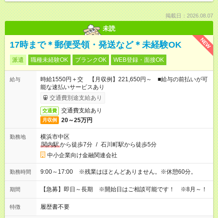
掲載日：2026.08.07
未読
NEW
17時まで＊郵便受領・発送など＊未経験OK
派遣
職種未経験OK
ブランクOK
WEB登録・面接OK
時給1550円＋交 【月収例】221,650円～ ■給与の前払いが可
給与
能な速払いサービスあり
交通費別途支給あり
交通費支給あり
交通費
20～25万円
月収例
横浜市中区
勤務地
関内駅
から徒歩7分
/
石川町駅から徒歩5分
中小企業向け金融関連会社
9:00～17:00 ※残業はほとんどありません。※休憩60分。
勤務時間
【急募】即日～長期 ※開始日はご相談可能です！ ※8月～！
期間
履歴書不要
特徴