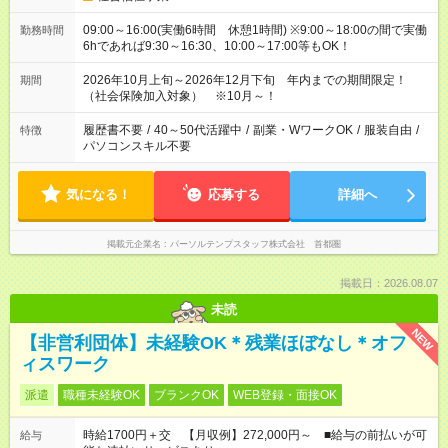
09:00～16:00(実働6時間 休憩1時間) ※9:00～18:00の間で実働
勤務時間
6hであれば9:30～16:30、10:00～17:00等もOK！
2026年10月上旬～2026年12月下旬 年内までの期間限定！
期間
（社会保険加入対象） ※10月～！
履歴書不要
/
40～50代活躍中
/
副業・WワークOK
/
服装自由
/
特徴
パソコンスキル不要
気になる！
応募する
詳細へ
掲載元企業名
パーソルテンプスタッフ株式会社 首都圏
掲載日：2026.08.07
未読
NEW
【非営利団体】未経験OK＊残業ほぼなし＊オフ
ィスワーク
派遣
職種未経験OK
ブランクOK
WEB登録・面接OK
時給1700円＋交 【月収例】272,000円～ ■給与の前払いが可
給与