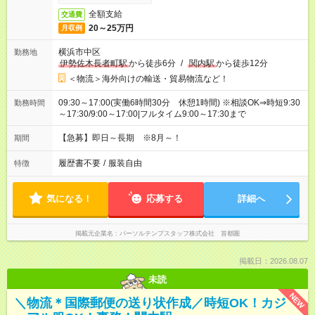
全額支給
交通費
20～25万円
月収例
横浜市中区
勤務地
伊勢佐木長者町駅
から徒歩6分
/
関内駅
から徒歩12分
＜物流＞海外向けの輸送・貿易物流など！
09:30～17:00(実働6時間30分 休憩1時間) ※相談OK⇒時短9:30
勤務時間
～17:30/9:00～17:00|フルタイム9:00～17:30まで
【急募】即日～長期 ※8月～！
期間
履歴書不要
/
服装自由
特徴
気になる！
応募する
詳細へ
掲載元企業名
パーソルテンプスタッフ株式会社 首都圏
掲載日：2026.08.07
未読
NEW
＼物流＊国際郵便の送り状作成／時短OK！カジ