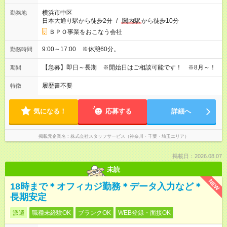
横浜市中区
勤務地
日本大通り駅から徒歩2分
/
関内駅
から徒歩10分
ＢＰＯ事業をおこなう会社
9:00～17:00 ※休憩60分。
勤務時間
【急募】即日～長期 ※開始日はご相談可能です！ ※8月～！
期間
履歴書不要
特徴
気になる！
応募する
詳細へ
掲載元企業名
株式会社スタッフサービス（神奈川・千葉・埼玉エリア）
掲載日：2026.08.07
未読
NEW
18時まで＊オフィカジ勤務＊データ入力など＊
長期安定
派遣
職種未経験OK
ブランクOK
WEB登録・面接OK