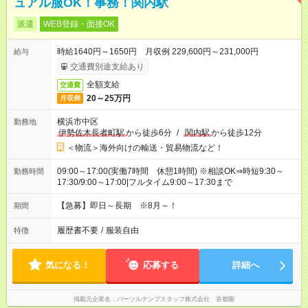
ュアル服OK！事務！関内駅
派遣
WEB登録・面接OK
時給1640円～1650円 月収例 229,600円～231,000円
給与
交通費別途支給あり
全額支給
交通費
20～25万円
月収例
横浜市中区
勤務地
伊勢佐木長者町駅
から徒歩6分
/
関内駅
から徒歩12分
＜物流＞海外向けの輸送・貿易物流など！
09:00～17:00(実働7時間 休憩1時間) ※相談OK⇒時短9:30～
勤務時間
17:30/9:00～17:00|フルタイム9:00～17:30まで
【急募】即日～長期 ※8月～！
期間
履歴書不要
/
服装自由
特徴
気になる！
応募する
詳細へ
掲載元企業名
パーソルテンプスタッフ株式会社 首都圏